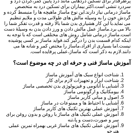
پرطرفدار برای تسکین دردهایی مانند درد پایین کمر،گردن درد و
سردرد تنشی است.اکثر بیماران برای تسکین درد به متخصص
ماساژ درمانی نیاز دارند.این نوع ماساژ ماهیچه ها را منبسط کرده و
گردش خون را به وسیله مالش های طولانی مدت و ملایم تنظیم
می نماید.با این کار هشیاری بدن شما بالا رفته و قدرت تفکر شما را
بالا می برد.ماساژ عمل مالش دادن و ورز دادن بدن به وسیلۀ دست
است.ماساژ درمانی شامل روش های مختلفی است که با توجه به
اینکه کدام قسمت بدن را درگیر کند.فواید ماساژ بر کسی پوشیده
نیست.اما بسیاری از افراد،ماساژ را مختص کمر و شانه ها می
دانند.لازم به ذکر است که ماساژ،عملی پرفایده است.
آموزش ماساژ فنی و حرفه ای در چه موضوع است؟
شناخت انواع سبک های آموزش ماساژ
شناخت ابزار و تجهیزات لازم برای کار
آشنایی با آناتومی و فیزیولوژی بدن تخصصی ماساژ
بیومکانیک و ارگونومی ماساژ
اصول و مبانی کاربر ماساژ
آشنایی با احتیاط ها و ممنوعات در ماساژ
آموزش عملی بهترین تکنیک های کاربر ماساژ
آموزش عملی تکنیک های ماساژ با روغن و بدون روغن برای
سر و صورت،دست و پا،تنه
آموزش عملی تکنیک های ماساژ غربی بهمراه تمرین عملی
هنرجو