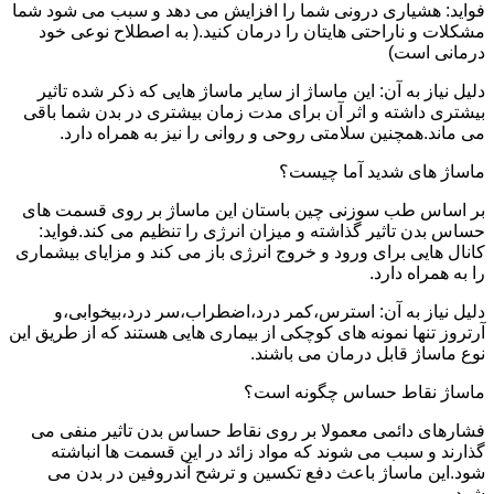
فواید: هشیاری درونی شما را افزایش می دهد و سبب می شود شما
مشکلات و ناراحتی هایتان را درمان کنید.( به اصطلاح نوعی خود
درمانی است)
دلیل نیاز به آن: این ماساژ از سایر ماساژ هایی که ذکر شده تاثیر
بیشتری داشته و اثر آن برای مدت زمان بیشتری در بدن شما باقی
می ماند.همچنین سلامتی روحی و روانی را نیز به همراه دارد.
ماساژ های شدید آما چیست؟
بر اساس طب سوزنی چین باستان این ماساژ بر روی قسمت های
حساس بدن تاثیر گذاشته و میزان انرژی را تنظیم می کند.فواید:
کانال هایی برای ورود و خروج انرژی باز می کند و مزایای بیشماری
را به همراه دارد.
دلیل نیاز به آن: استرس،کمر درد،اضطراب،سر درد،بیخوابی،و
آرتروز تنها نمونه های کوچکی از بیماری هایی هستند که از طریق این
نوع ماساژ قابل درمان می باشند.
ماساژ نقاط حساس چگونه است؟
فشارهای دائمی معمولا بر روی نقاط حساس بدن تاثیر منفی می
گذارند و سبب می شوند که مواد زائد در این قسمت ها انباشته
شود.این ماساژ باعث دفع تکسین و ترشح آندروفین در بدن می
شود.