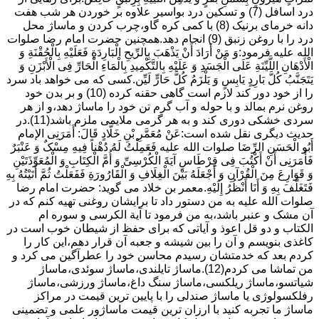
درد اسافل (7) و تسکین درد بواسیر علاوه بر خوردن هر شب هفت
دانه خرمای برنیک (8) با کمی کره گاو،چرب کردن و ماساژ محل
درد را با روغن زنبق (9) انجام دهد.همچنین حضرت امام رضا صلوات
الله علیه فرمود:وَ مَنْ أَرَادَ أَنْ یَذْهَبَ بِالرِّیحِ الْبَارِدَةِ فَعَلَیْهِ بِالْحُقْنَةِ وَ
الْأَدْهَانِ اللَّیِّنَةِ عَلَى الْجَسَدِ وَ عَلَیْهِ بِالتَّکْمِیدِ بِالْمَاءِ الْحَارِّ فِی الْأَبْزَنِ وَ
یَتَجَنَّبُ کُلَّ بَارِدٍ یَابِسٍ وَ یَلْزَمُ کُلَّ حَارٍّ لَیِّن.کسی که می خواهد باد سرد
را از خود دور کند لازم است گاهی حقنه کرده (10) و بر بدن خود
روغن نرم بمالد و با حوله و آب گرم تن خود را ماساژ دهد،و از هر
سردی خشکی دوری کند و به هر گرمی ملایمی ملزم باشد(11).در
حدیث دیگری نقل شده است:عَنْ مُعَمَّرِ بْنِ خَلَّادٍ قَالَ: أَمَرَنِی الإمام
أَبُو الْحَسَنِ الرِّضَا صلوات الله علیه فَعَمِلْتُ لَهُ دُهْناً فِیهِ مِسْکٌ وَ عَنْبَرٌ
فَأَمَرَنِی أَنْ أَکْتُبَ فِی قِرْطَاسٍ آیَةَ الْکُرْسِیِّ وَ أُمَّ الْکِتَابِ وَ الْمُعَوِّذَتَیْنِ
وَ قَوَارِعَ مِنَ الْقُرْآنِ وَ أَجْعَلَهُ بَیْنَ الْغِلَافِ وَ الْقَارُورَةِ فَفَعَلْتُ ثُمَّ أَتَیْتُهُ بِهِ
فَتَغَلَّفَ بِهِ وَ أَنَا أَنْظُرُ إِلَیْهِ.معمر بن خلاد می گوید: حضرت امام رضا
صلوات الله علیه به من دستور داد تا برایشان روغنى تهیه کنم که در
آن مشک و عنبر باشد،به من فرمود تا آیة الکرسى و سوره ام
الکتاب و دو قل اعوذ و آیاتى که براى حفظ از شیطان خوب است در
کاغذى بنویسم و آن را بین شیشه و جعبه آن قرار دهم،این کار را
کردم بعد که خدمتشان رسیدم محاسن خود را عطرآگین می کرد و
من تماشا می کردم(12).ماساژ تایلندی،ماساژ سوئدی،ماساژ
شیاتسو،ماساژ ریلکسی،ماساژ سنگ داغ،ماساژ ورزشی،ماساژ
رفلکسولوژی یا ماساژ صندلی را با پایین ترین قیمت در مراکز
ماساژ ما تجربه کنید با ارزان ترین قیمت ماساژور علمی و تضمینی