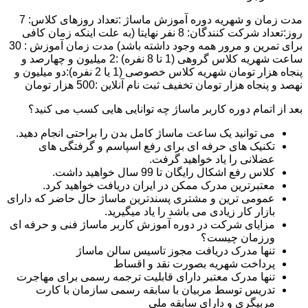
مدت زمان و شهریه دوره آموزش ماساژ :تعداد روزهای کلاس: 7
روز:تعداد شرکت کنندگان: 8 نفر نهایتا (به علت اینکه زمان کافی
برای تمرین و مرور همه وجود داشته باشد) مدت زمان آموزش : 30
ساعت شهریه کلاس گروهی (1 تا 8 نفره) :2 میلیون و چهارصد و
پنجاه هزار تومان شهریه کلاس خصوصی (1 یا 2 نفره):دو میلیون و
نهصد و پنجاه هزار تومان تخفیف ثبت نام آنلاین :500 هزار تومان
بعد از اتمام دوره کاربر ماساژ چه توانایی هایی کسب می کنید؟
می توانید یک ساعت ماساژ کامل بدن را براحتی انجام دهید.
تکنیک های حرفه ای برای رفع اسپاسم و گرفتگی های
عضلانی را یاد خواهید گرفت.
کلاس رفع اشکال رایگان تا 99 سال خواهید داشت.
معتبرترین مدرک ممکن در ایران دریافت خواهید کرد.
عمومی ترین و مشتری پسندترین ماساژ حال حاضر که دارای
بازار کار زیادی می باشد را یاد میگیرید.
مزایای شرکت در دوره آموزش کاربر ماساژ فنی و حرفه ای
ورزمان چیست؟
تنها مدرک دریافت مجوز تاسیس سالن ماساژ
پرداخت شهریه بصورت نقد و اقساط
تنها مدرک معتبر دارای قابلیت ترجمه رسمی برای مهاجرت
تدریس توسط مربیان با سابقه رسمی سازمان با کارت
مربیگری و دارای سابقه ملی