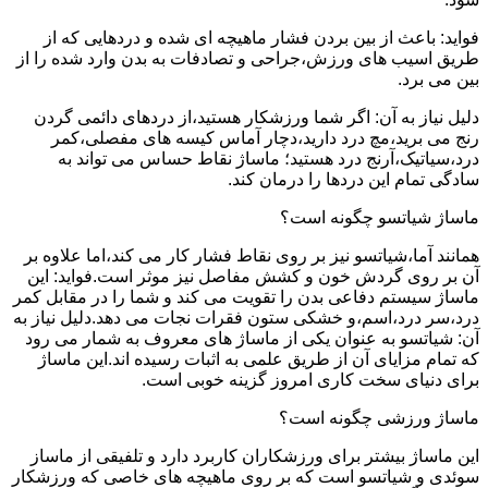
فواید: باعث از بین بردن فشار ماهیچه ای شده و دردهایی که از
طریق اسیب های ورزش،جراحی و تصادفات به بدن وارد شده را از
بین می برد.
دلیل نیاز به آن: اگر شما ورزشکار هستید،از دردهای دائمی گردن
رنج می برید،مچ درد دارید،دچار آماس کیسه های مفصلی،کمر
درد،سیاتیک،آرنج درد هستید؛ ماساژ نقاط حساس می تواند به
سادگی تمام این دردها را درمان کند.
ماساژ شیاتسو چگونه است؟
همانند آما،شیاتسو نیز بر روی نقاط فشار کار می کند،اما علاوه بر
آن بر روی گردش خون و کشش مفاصل نیز موثر است.فواید: این
ماساژ سیستم دفاعی بدن را تقویت می کند و شما را در مقابل کمر
درد،سر درد،اسم،و خشکی ستون فقرات نجات می دهد.دلیل نیاز به
آن: شیاتسو به عنوان یکی از ماساژ های معروف به شمار می رود
که تمام مزایای آن از طریق علمی به اثبات رسیده اند.این ماساژ
برای دنیای سخت کاری امروز گزینه خوبی است.
ماساژ ورزشی چگونه است؟
این ماساژ بیشتر برای ورزشکاران کاربرد دارد و تلفیقی از ماساز
سوئدی و شیاتسو است که بر روی ماهیچه های خاصی که ورزشکار