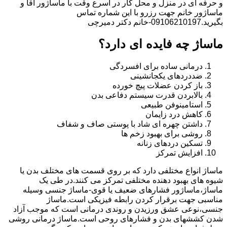
و حرفه ای در منزل و محل کار در اسرع وقت با ماساژور آقا و
ماساژور خانم جهت رزرو با این شماره تماس
بگیرید.09106210197-خانم دکتر دمیرچی
ماساژ چه فایده ای دارد؟
درمانی ساده برای افسردگی
ضددردهای یکجانشینی
باز کردن عضلات پیچ خورده
بالابردن قدرت سیستم دفاعی بدن
استامینوفن طبیعی
کاهش درد زایمان
داشتن چهره ای شاد با پوستی صاف و شفاف
روشی برای بهبود زخم ها
تسکین دردهای زنانه
افزایش تمرکز
ماساژ انواع مختلفی دارد که بر روی قسمت های مختلف بدن یا
شیوه های بهبود دهنده مختلفی تمرکز می کنند.در طی یک
ماساژ،ماساژور فشارهای ضعیف یا قوی-ماساژ جنسی وسیله
مناسبی جهت برقرار کردن رابطه فیزیکی است.ماساژ
جنسی،نوعی عشق ورزیدن و روندی درمانی است که موجب آزاد
شدن کششهای بدن و فشارهای روحی است.ماساژ درمانی روشی