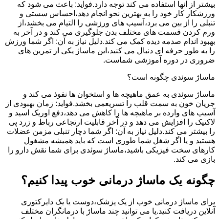
بیشتر از آنها استفاده می کند توجه دارد.فواید: باعث می شود که
ورزشکار کار خود را به بهترین نحو انجام دهد،احساس سستی و
تنبلی را از بین می برد،آسیب های ورزشی را التیام می بخشد،از
ورم کردن قسمت های مختلف بدن جلوگیری می کند و در آخر به
بهبود اندام صدمه دیده کمک می کند.دلیل نیاز به آن: اگر شما ورزش
را به طور حرفه ای دنبال می کنید،این ماساژ یکی از تمرین های
ضروری در دوره آموزشی شماست.
ماساژ سوئدی چگونه است؟
ماساژ سوئدی به عمق ماهیچه ها و استخوان ها نفوذ می کند و
جریان خون به سمت قلب را تسریعمی بخشد.فواید: زمان بهبودی از
آسیب های وارده بر ماهیچه ها را کاهش می دهد،دفع اوریک اسید و
لاکتیک را افزایش می دهد و در آخر قابلیت ارتجاعی رباط و زرد پی
را بیشتر می کند.دلیل نیاز به آن: اگر شما دچار تنبلی مزمن عضلات
هستید و یا اگر شغل شما طوری است که باید همیشه مشغول
کارهای سخت فیزیکی باشید،ماساژ سوئدی برای شما نقش دارو را
بازی می کند.
چگونه یک ماساژ درمانی خوب پیدا کنیم؟
برای ماساژ درمانی خوب از یک پزشک،دوست یا یک دایرکتوری
آنلاین دریافت کنید.یا می توانید چند ماساژ با درمانگران مختلف