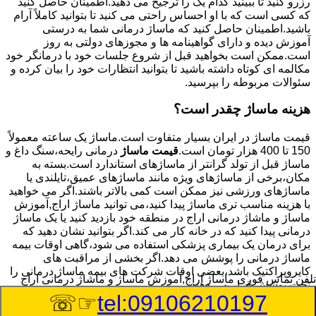
رزرو کنید تا ببینید کدام یک را ترجیح می دهید.اطمینان حاصل کنید
که کسی است که با او احساس راحتی می کنید تا بتوانید کاملاً آرام
باشید.اطمینان حاصل کنید که ماساژ درمانی شما به درستی
آموزش دیده و دارای گواهینامه ها و مجوزهای دولتی به روز
است.ممکن است بخواهید قبل از شروع جلسات خود با درمانگر خود
مکالمه ای کوتاه داشته باشید تا بتوانید انتظارات خود را بیان کرده و
سئوالات مربوطه را بپرسید.
هزینه ماساژ چقدر است؟
قیمت ماساژ در ایران بسیار متفاوت است.ماساژ یک ساعته معمولاً
150 تا 400 هزار تومان است.
قیمت ماساژ
درمانی رایحه،سنگ داغ و
ماساژ قبل از تولد گرانتر از ماساژهای استاندارد است.بسته به
مکان،برخی از ماساژهای ویژه مانند ماساژهای عمیق،تایلندی یا
ماساژهای ورزشی نیز ممکن است کمی بالاتر باشند.اگر می خواهید
با هزینه مناسب تری ماساژ پیدا کنید،می توانید ماساژ اراج,آموزش
ماساژ و ماشاژ درمانی اراج در منطقه خود بازدید کنید یا یک ماساژ
درمانی پیدا کنید که در خانه کار می کند.اگر بتوانید نشان دهید که
برای درمان یک بیماری پزشکی استفاده می شود،گاهی اوقات بیمه
ماساژ درمانی را پوشش می دهد.اگر بخشی از مراقبت های
کایروپراکتیک باشد،بعضی اوقات شرکت های بیمه ماساژ درمانی را
تلفن تماس فوری
ماساژ اراج,آموزش ماساژ و ماشاژ درمانی اراج
تحت پوشش قرار می دهند.
☞☏
tel:09106210197
8/8/2026 3:16:17 PM
:Published Date: