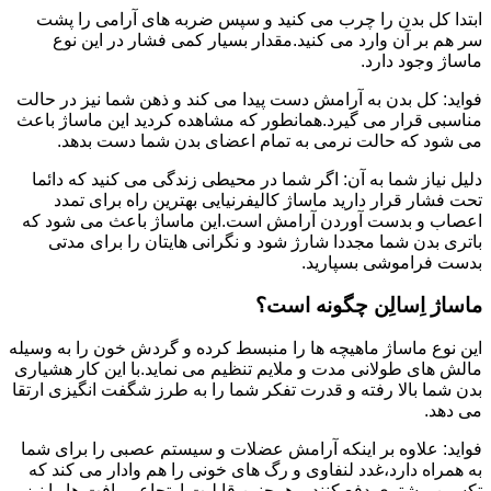
ابتدا کل بدن را چرب می کنید و سپس ضربه های آرامی را پشت
سر هم بر آن وارد می کنید.مقدار بسیار کمی فشار در این نوع
ماساژ وجود دارد.
فواید: کل بدن به آرامش دست پیدا می کند و ذهن شما نیز در حالت
مناسبی قرار می گیرد.همانطور که مشاهده کردید این ماساژ باعث
می شود که حالت نرمی به تمام اعضای بدن شما دست بدهد.
دلیل نیاز شما به آن: اگر شما در محیطی زندگی می کنید که دائما
تحت فشار قرار دارید ماساژ کالیفرنیایی بهترین راه برای تمدد
اعصاب و بدست آوردن آرامش است.این ماساژ باعث می شود که
باتری بدن شما مجددا شارژ شود و نگرانی هایتان را برای مدتی
بدست فراموشی بسپارید.
ماساژ اِسالِن چگونه است؟
این نوع ماساژ ماهیچه ها را منبسط کرده و گردش خون را به وسیله
مالش های طولانی مدت و ملایم تنظیم می نماید.با این کار هشیاری
بدن شما بالا رفته و قدرت تفکر شما را به طرز شگفت انگیزی ارتقا
می دهد.
فواید: علاوه بر اینکه آرامش عضلات و سیستم عصبی را برای شما
به همراه دارد،غدد لنفاوی و رگ های خونی را هم وادار می کند که
تکسین بیشتری دفع کنند و همچنین قابلیت ارتجاعی بافت ها را نیز