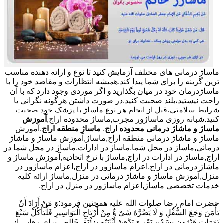
ماساژ درمانی های مختلف آزمایش کنید تا نوع و ارائه دهنده مناسب
ترین گزینه را برای شما پیدا کند.همیشه انتظارات و مقاصد خود را با
ماساژدرمان خود در میان بگذارید و اگر موردی وجود دارد که با آن
راحت نیستید،بلند صحبت کنید.در صورت داشتن هرگونه نگرانی یا
شرایط سلامتی،قبل از انجام هر نوع ماساژ با پزشک خود صحبت
کنید.شبانه روزی ماساژور مجرب,ماساژ محدوده اراج,
آموزش
ماساژ و ماشاژ درمانی محدوده اراج
,
ماساژ منطقه اراج
,آموزش
ماساژ و ماشاژ درمانی منطقه اراج,ماساژ,آموزش ماساژ و ماشاژ
درمانی,ماساژ در محل شما,ماساژ در ادارات,ماساژ در محل شما در
اراج,ماساژ در ادارات در اراج,ماساژ با نرخ اتحادیه,آموزش ماساژ و
ماشاژ درمانی در اراج,اعزام ماساژور در اراج,اعزام ماساژور در
منزل,آموزش ماساژ و ماشاژ درمانی در منزل,ماساژ ارائه کلیه
خدمات تخصصی ماساژ,اعزام ماساژور در منزل در اراج,
حضرت امام رضا صلوات الله علیه همچنین فرمود:وَ مَنْ أَرَادَ أَنْ
یَأْمَنَ وَجَعَ السُّفْلِ وَ لَا یَضُرَّهُ شَیْ ءٌ مِنْ أَرْیَاحِ الْبَوَاسِیرِ فَلْیَأْکُلْ سَبْعَ
تَمَرَاتٍ هَیْرُونٍ بِسَمْنِ بَقَرٍ وَ یَدَّهِنْ أُنْثَیَیْهِ بِزِئْبَقٍ خَالِص.برای رهایی از