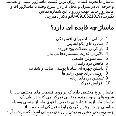
ماساژ ما تجربه کنید با ارزان ترین قیمت ماساژور علمی و تضمینی
و حرفه ای در منزل و محل کار در اسرع وقت با ماساژور آقا و
ماساژور خانم جهت رزرو با این شماره تماس
بگیرید.09106210197-خانم دکتر دمیرچی
ماساژ چه فایده ای دارد؟
درمانی ساده برای افسردگی
ضددردهای یکجانشینی
باز کردن عضلات پیچ خورده
بالابردن قدرت سیستم دفاعی بدن
استامینوفن طبیعی
کاهش درد زایمان
داشتن چهره ای شاد با پوستی صاف و شفاف
روشی برای بهبود زخم ها
تسکین دردهای زنانه
افزایش تمرکز
ماساژ انواع مختلفی دارد که بر روی قسمت های مختلف بدن یا
شیوه های بهبود دهنده مختلفی تمرکز می کنند.در طی یک
ماساژ،ماساژور فشارهای ضعیف یا قوی-ماساژ جنسی وسیله
مناسبی جهت برقرار کردن رابطه فیزیکی است.ماساژ
جنسی،نوعی عشق ورزیدن و روندی درمانی است که موجب آزاد