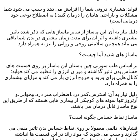
فواید: هشیاری درونی شما را افزایش می دهد و سبب می شود شما
مشکلات و ناراحتی هایتان را درمان کنید.( به اصطلاح نوعی خود
درمانی است)
دلیل نیاز به آن: این ماساژ از سایر ماساژ هایی که ذکر شده تاثیر
بیشتری داشته و اثر آن برای مدت زمان بیشتری در بدن شما باقی
می ماند.همچنین سلامتی روحی و روانی را نیز به همراه دارد.
ماساژ های شدید آما چیست؟
بر اساس طب سوزنی چین باستان این ماساژ بر روی قسمت های
حساس بدن تاثیر گذاشته و میزان انرژی را تنظیم می کند.فواید:
کانال هایی برای ورود و خروج انرژی باز می کند و مزایای بیشماری
را به همراه دارد.
دلیل نیاز به آن: استرس،کمر درد،اضطراب،سر درد،بیخوابی،و
آرتروز تنها نمونه های کوچکی از بیماری هایی هستند که از طریق این
نوع ماساژ قابل درمان می باشند.
ماساژ نقاط حساس چگونه است؟
فشارهای دائمی معمولا بر روی نقاط حساس بدن تاثیر منفی می
گذارند و سبب می شوند که مواد زائد در این قسمت ها انباشته
شود.این ماساژ باعث دفع تکسین و ترشح آندروفین در بدن می