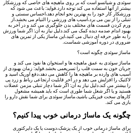
سوئدی و شیاتسو است که بر روی ماهیچه های خاصی که ورزشکار
بیشتر از آنها استفاده می کند توجه دارد.فواید: باعث می شود که
ورزشکار کار خود را به بهترین نحو انجام دهد،احساس سستی و
تنبلی را از بین می برد،آسیب های ورزشی را التیام می بخشد،از
ورم کردن قسمت های مختلف بدن جلوگیری می کند و در آخر به
بهبود اندام صدمه دیده کمک می کند.دلیل نیاز به آن: اگر شما ورزش
را به طور حرفه ای دنبال می کنید،این ماساژ یکی از تمرین های
ضروری در دوره آموزشی شماست.
ماساژ سوئدی چگونه است؟
ماساژ سوئدی به عمق ماهیچه ها و استخوان ها نفوذ می کند و
جریان خون به سمت قلب را تسریعمی بخشد.فواید: زمان بهبودی از
آسیب های وارده بر ماهیچه ها را کاهش می دهد،دفع اوریک اسید و
لاکتیک را افزایش می دهد و در آخر قابلیت ارتجاعی رباط و زرد پی
را بیشتر می کند.دلیل نیاز به آن: اگر شما دچار تنبلی مزمن عضلات
هستید و یا اگر شغل شما طوری است که باید همیشه مشغول
کارهای سخت فیزیکی باشید،ماساژ سوئدی برای شما نقش دارو را
بازی می کند.
چگونه یک ماساژ درمانی خوب پیدا کنیم؟
برای ماساژ درمانی خوب از یک پزشک،دوست یا یک دایرکتوری