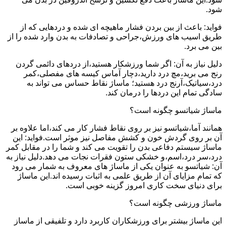
شود.
فواید: باعث از بین بردن فشار ماهیچه ای شده و دردهایی که از
طریق اسیب های ورزش،جراحی و تصادفات به بدن وارد شده را از
بین می برد.
دلیل نیاز به آن: اگر شما ورزشکار هستید،از دردهای دائمی گردن
رنج می برید،مچ درد دارید،دچار آماس کیسه های مفصلی،کمر
درد،سیاتیک،آرنج درد هستید؛ ماساژ نقاط حساس می تواند به
سادگی تمام این دردها را درمان کند.
ماساژ شیاتسو چگونه است؟
همانند آما،شیاتسو نیز بر روی نقاط فشار کار می کند،اما علاوه بر
آن بر روی گردش خون و کشش مفاصل نیز موثر است.فواید: این
ماساژ سیستم دفاعی بدن را تقویت می کند و شما را در مقابل کمر
درد،سر درد،اسم،و خشکی ستون فقرات نجات می دهد.دلیل نیاز به
آن: شیاتسو به عنوان یکی از ماساژ های معروف به شمار می رود
که تمام مزایای آن از طریق علمی به اثبات رسیده اند.این ماساژ
برای دنیای سخت کاری امروز گزینه خوبی است.
ماساژ ورزشی چگونه است؟
این ماساژ بیشتر برای ورزشکاران کاربرد دارد و تلفیقی از ماساز