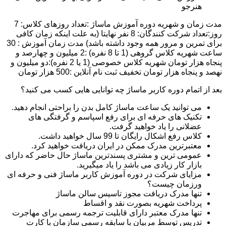
هنرجو
مدت زمان و شهریه دوره آموزش ماساژ :تعداد روزهای کلاس: 7
روز:تعداد شرکت کنندگان: 8 نفر نهایتا (به علت اینکه زمان کافی
برای تمرین و مرور همه وجود داشته باشد) مدت زمان آموزش : 30
ساعت شهریه کلاس گروهی (1 تا 8 نفره) :2 میلیون و چهارصد و
پنجاه هزار تومان شهریه کلاس خصوصی (1 یا 2 نفره):دو میلیون و
نهصد و پنجاه هزار تومان تخفیف ثبت نام آنلاین :500 هزار تومان
بعد از اتمام دوره کاربر ماساژ چه توانایی هایی کسب می کنید؟
می توانید یک ساعت ماساژ کامل بدن را براحتی انجام دهید.
تکنیک های حرفه ای برای رفع اسپاسم و گرفتگی های
عضلانی را یاد خواهید گرفت.
کلاس رفع اشکال رایگان تا 99 سال خواهید داشت.
معتبرترین مدرک ممکن در ایران دریافت خواهید کرد.
عمومی ترین و مشتری پسندترین ماساژ حال حاضر که دارای
بازار کار زیادی می باشد را یاد میگیرید.
مزایای شرکت در دوره آموزش کاربر ماساژ فنی و حرفه ای
ورزمان چیست؟
تنها مدرک دریافت مجوز تاسیس سالن ماساژ
پرداخت شهریه بصورت نقد و اقساط
تنها مدرک معتبر دارای قابلیت ترجمه رسمی برای مهاجرت
تدریس توسط مربیان با سابقه رسمی سازمان با کارت