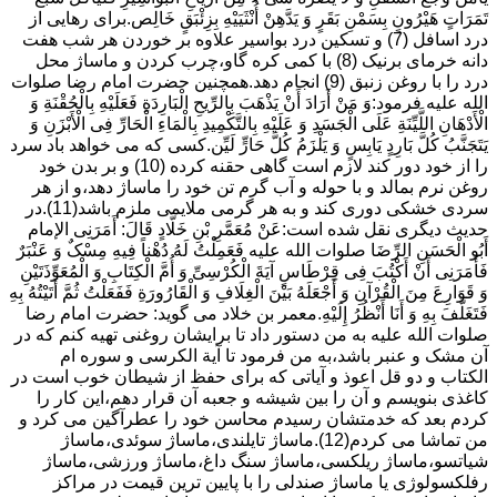
تَمَرَاتٍ هَیْرُونٍ بِسَمْنِ بَقَرٍ وَ یَدَّهِنْ أُنْثَیَیْهِ بِزِئْبَقٍ خَالِص.برای رهایی از
درد اسافل (7) و تسکین درد بواسیر علاوه بر خوردن هر شب هفت
دانه خرمای برنیک (8) با کمی کره گاو،چرب کردن و ماساژ محل
درد را با روغن زنبق (9) انجام دهد.همچنین حضرت امام رضا صلوات
الله علیه فرمود:وَ مَنْ أَرَادَ أَنْ یَذْهَبَ بِالرِّیحِ الْبَارِدَةِ فَعَلَیْهِ بِالْحُقْنَةِ وَ
الْأَدْهَانِ اللَّیِّنَةِ عَلَى الْجَسَدِ وَ عَلَیْهِ بِالتَّکْمِیدِ بِالْمَاءِ الْحَارِّ فِی الْأَبْزَنِ وَ
یَتَجَنَّبُ کُلَّ بَارِدٍ یَابِسٍ وَ یَلْزَمُ کُلَّ حَارٍّ لَیِّن.کسی که می خواهد باد سرد
را از خود دور کند لازم است گاهی حقنه کرده (10) و بر بدن خود
روغن نرم بمالد و با حوله و آب گرم تن خود را ماساژ دهد،و از هر
سردی خشکی دوری کند و به هر گرمی ملایمی ملزم باشد(11).در
حدیث دیگری نقل شده است:عَنْ مُعَمَّرِ بْنِ خَلَّادٍ قَالَ: أَمَرَنِی الإمام
أَبُو الْحَسَنِ الرِّضَا صلوات الله علیه فَعَمِلْتُ لَهُ دُهْناً فِیهِ مِسْکٌ وَ عَنْبَرٌ
فَأَمَرَنِی أَنْ أَکْتُبَ فِی قِرْطَاسٍ آیَةَ الْکُرْسِیِّ وَ أُمَّ الْکِتَابِ وَ الْمُعَوِّذَتَیْنِ
وَ قَوَارِعَ مِنَ الْقُرْآنِ وَ أَجْعَلَهُ بَیْنَ الْغِلَافِ وَ الْقَارُورَةِ فَفَعَلْتُ ثُمَّ أَتَیْتُهُ بِهِ
فَتَغَلَّفَ بِهِ وَ أَنَا أَنْظُرُ إِلَیْهِ.معمر بن خلاد می گوید: حضرت امام رضا
صلوات الله علیه به من دستور داد تا برایشان روغنى تهیه کنم که در
آن مشک و عنبر باشد،به من فرمود تا آیة الکرسى و سوره ام
الکتاب و دو قل اعوذ و آیاتى که براى حفظ از شیطان خوب است در
کاغذى بنویسم و آن را بین شیشه و جعبه آن قرار دهم،این کار را
کردم بعد که خدمتشان رسیدم محاسن خود را عطرآگین می کرد و
من تماشا می کردم(12).ماساژ تایلندی،ماساژ سوئدی،ماساژ
شیاتسو،ماساژ ریلکسی،ماساژ سنگ داغ،ماساژ ورزشی،ماساژ
رفلکسولوژی یا ماساژ صندلی را با پایین ترین قیمت در مراکز