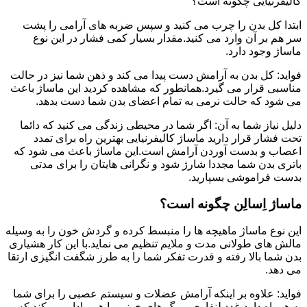
کالیفرنیایی چگونه است؟
ابتدا کل بدن را چرب می کنید و سپس ضربه های آرامی را پشت
سر هم بر آن وارد می کنید.مقدار بسیار کمی فشار در این نوع
ماساژ وجود دارد.
فواید: کل بدن به آرامش دست پیدا می کند و ذهن شما نیز در حالت
مناسبی قرار می گیرد.همانطور که مشاهده کردید این ماساژ باعث
می شود که حالت نرمی به تمام اعضای بدن شما دست بدهد.
دلیل نیاز شما به آن: اگر شما در محیطی زندگی می کنید که دائما
تحت فشار قرار دارید ماساژ کالیفرنیایی بهترین راه برای تمدد
اعصاب و بدست آوردن آرامش است.این ماساژ باعث می شود که
باتری بدن شما مجددا شارژ شود و نگرانی هایتان را برای مدتی
بدست فراموشی بسپارید.
ماساژ اِسالِن چگونه است؟
این نوع ماساژ ماهیچه ها را منبسط کرده و گردش خون را به وسیله
مالش های طولانی مدت و ملایم تنظیم می نماید.با این کار هشیاری
بدن شما بالا رفته و قدرت تفکر شما را به طرز شگفت انگیزی ارتقا
می دهد.
فواید: علاوه بر اینکه آرامش عضلات و سیستم عصبی را برای شما
به همراه دارد،غدد لنفاوی و رگ های خونی را هم وادار می کند که