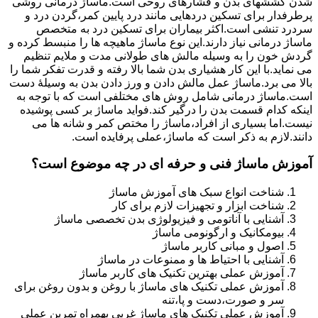
شدن کششهای بدن و فشارهای روحی است.ماساژ درمانی روشی
پرطرفدار برای تسکین دردهایی مانند درد پایین کمر،گردن درد و
سردرد تنشی است.اکثر بیماران برای تسکین درد به متخصص
ماساژ درمانی نیاز دارند.این نوع ماساژ ماهیچه ها را منبسط کرده و
گردش خون را به وسیله مالش های طولانی مدت و ملایم تنظیم
می نماید.با این کار هشیاری بدن شما بالا رفته و قدرت تفکر شما را
بالا می برد.ماساژ عمل مالش دادن و ورز دادن بدن به وسیلۀ دست
است.ماساژ درمانی شامل روش های مختلفی است که با توجه به
اینکه کدام قسمت بدن را درگیر کند.فواید ماساژ بر کسی پوشیده
نیست.اما بسیاری از افراد،ماساژ را مختص کمر و شانه ها می
دانند.لازم به ذکر است که ماساژ،عملی پرفایده است.
آموزش ماساژ فنی و حرفه ای در چه موضوع است؟
شناخت انواع سبک های آموزش ماساژ
شناخت ابزار و تجهیزات لازم برای کار
آشنایی با آناتومی و فیزیولوژی بدن تخصصی ماساژ
بیومکانیک و ارگونومی ماساژ
اصول و مبانی کاربر ماساژ
آشنایی با احتیاط ها و ممنوعات در ماساژ
آموزش عملی بهترین تکنیک های کاربر ماساژ
آموزش عملی تکنیک های ماساژ با روغن و بدون روغن برای
سر و صورت،دست و پا،تنه
آموزش عملی تکنیک های ماساژ غربی بهمراه تمرین عملی