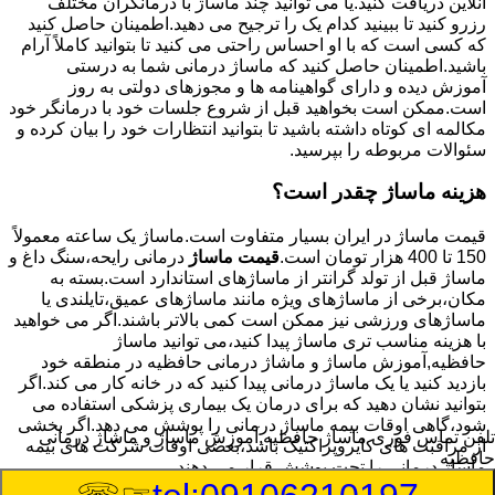
آنلاین دریافت کنید.یا می توانید چند ماساژ با درمانگران مختلف
رزرو کنید تا ببینید کدام یک را ترجیح می دهید.اطمینان حاصل کنید
که کسی است که با او احساس راحتی می کنید تا بتوانید کاملاً آرام
باشید.اطمینان حاصل کنید که ماساژ درمانی شما به درستی
آموزش دیده و دارای گواهینامه ها و مجوزهای دولتی به روز
است.ممکن است بخواهید قبل از شروع جلسات خود با درمانگر خود
مکالمه ای کوتاه داشته باشید تا بتوانید انتظارات خود را بیان کرده و
سئوالات مربوطه را بپرسید.
هزینه ماساژ چقدر است؟
قیمت ماساژ در ایران بسیار متفاوت است.ماساژ یک ساعته معمولاً
150 تا 400 هزار تومان است.
قیمت ماساژ
درمانی رایحه،سنگ داغ و
ماساژ قبل از تولد گرانتر از ماساژهای استاندارد است.بسته به
مکان،برخی از ماساژهای ویژه مانند ماساژهای عمیق،تایلندی یا
ماساژهای ورزشی نیز ممکن است کمی بالاتر باشند.اگر می خواهید
با هزینه مناسب تری ماساژ پیدا کنید،می توانید ماساژ
حافظیه,آموزش ماساژ و ماشاژ درمانی حافظیه در منطقه خود
بازدید کنید یا یک ماساژ درمانی پیدا کنید که در خانه کار می کند.اگر
بتوانید نشان دهید که برای درمان یک بیماری پزشکی استفاده می
شود،گاهی اوقات بیمه ماساژ درمانی را پوشش می دهد.اگر بخشی
تلفن تماس فوری
ماساژ حافظیه,آموزش ماساژ و ماشاژ درمانی
از مراقبت های کایروپراکتیک باشد،بعضی اوقات شرکت های بیمه
حافظیه
ماساژ درمانی را تحت پوشش قرار می دهند.