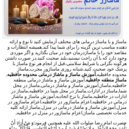
ماساژ و با ماساژ درمانی های مختلف آزمایش کنید تا نوع و ارائه
دهنده مناسب ترین گزینه را برای شما پیدا کند.همیشه انتظارات و
مقاصد خود را با ماساژدرمان خود در میان بگذارید و اگر موردی
وجود دارد که با آن راحت نیستید،بلند صحبت کنید.در صورت داشتن
هرگونه نگرانی یا شرایط سلامتی،قبل از انجام هر نوع ماساژ با
پزشک خود صحبت کنید.شبانه روزی ماساژور مجرب,ماساژ
محدوده حافظیه,
آموزش ماساژ و ماشاژ درمانی محدوده حافظیه
,
ماساژ منطقه حافظیه
,آموزش ماساژ و ماشاژ درمانی منطقه
حافظیه,ماساژ,آموزش ماساژ و ماشاژ درمانی,ماساژ در محل
شما,ماساژ در ادارات,ماساژ در محل شما در حافظیه,ماساژ در
ادارات در حافظیه,ماساژ با نرخ اتحادیه,آموزش ماساژ و ماشاژ
درمانی در حافظیه,اعزام ماساژور در حافظیه,اعزام ماساژور در
منزل,آموزش ماساژ و ماشاژ درمانی در منزل,ماساژ ارائه کلیه
خدمات تخصصی ماساژ,اعزام ماساژور در منزل در حافظیه,
حضرت امام رضا صلوات الله علیه همچنین فرمود:وَ مَنْ أَرَادَ أَنْ
یَأْمَنَ وَجَعَ السُّفْلِ وَ لَا یَضُرَّهُ شَیْ ءٌ مِنْ أَرْیَاحِ الْبَوَاسِیرِ فَلْیَأْکُلْ سَبْعَ