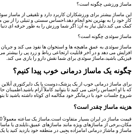
ماساژ ورزشی چگونه است؟
این ماساژ بیشتر برای ورزشکاران کاربرد دارد و تلفیقی از ماساز س
کار خود را به بهترین نحو انجام دهد،احساس سستی و تنبلی را از بی
کمک می کند.دلیل نیاز به آن: اگر شما ورزش را به طور حرفه ای دن
ماساژ سوئدی چگونه است؟
ماساژ سوئدی به عمق ماهیچه ها و استخوان ها نفوذ می کند و جریان 
افزایش می دهد و در آخر قابلیت ارتجاعی رباط و زرد پی را بیشتر 
فیزیکی باشید،ماساژ سوئدی برای شما نقش دارو را بازی می کند.
چگونه یک ماساژ درمانی خوب پیدا کنیم؟
برای ماساژ درمانی خوب از یک پزشک،دوست یا یک دایرکتوری آنلاین در
که با او احساس راحتی می کنید تا بتوانید کاملاً آرام باشید.اطمینا
شروع جلسات خود با درمانگر خود مکالمه ای کوتاه داشته باشید تا بتوا
هزینه ماساژ چقدر است؟
قیمت ماساژ در ایران بسیار متفاوت است.ماساژ یک ساعته معمولاً 150 تا 400 هزار تومان است.
مکان،برخی از ماساژهای ویژه مانند ماساژهای عمیق،تایلندی یا ماساژ
ماساژ و ماشاژ درمانی امامزاده یحیی در منطقه خود بازدید کنید یا یک