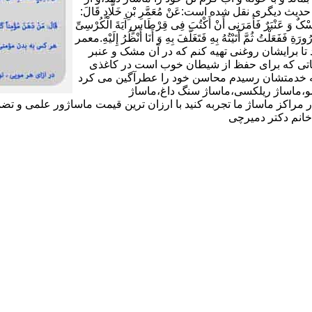
شکی دوری کند و به هر گرمی ملایمی ملزم باشد(11).در حدیث دیگری نقل شده است:عَنْ مُعَمَّرِ بْنِ خَلَّادٍ قَالَ:
 وَ عَنْبَرٌ فَأَمَرَنِی أَنْ أَکْتُبَ فِی قِرْطَاسٍ آیَةَ الْکُرْسِیِّ
ورَةِ فَفَعَلْتُ ثُمَّ أَتَیْتُهُ بِهِ فَتَغَلَّفَ بِهِ وَ أَنَا أَنْظُرُ إِلَیْهِ.معمر
تا برایشان روغنى تهیه کنم که در آن مشک و عنبر
 آیاتى که براى حفظ از شیطان خوب است در کاغذى
د که خدمتشان رسیدم محاسن خود را عطرآگین می کرد
ماساژ شیاتسو،ماساژ ریلکسی،ماساژ سنگ داغ،ماساژ
 مراکز ماساژ ما تجربه کنید با ارزان ترین قیمت ماساژور علمی و تض