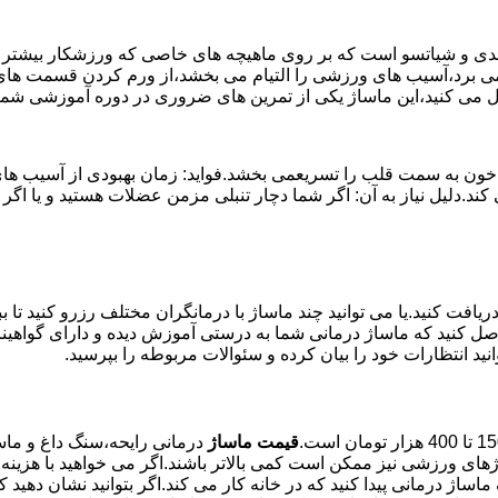
وئدی و شیاتسو است که بر روی ماهیچه های خاصی که ورزشکار بیشتر از
ن می برد،آسیب های ورزشی را التیام می بخشد،از ورم کردن قسمت های 
بال می کنید،این ماساژ یکی از تمرین های ضروری در دوره آموزشی ش
خون به سمت قلب را تسریعمی بخشد.فواید: زمان بهبودی از آسیب های و
می کند.دلیل نیاز به آن: اگر شما دچار تنبلی مزمن عضلات هستید و 
یافت کنید.یا می توانید چند ماساژ با درمانگران مختلف رزرو کنید تا 
ن حاصل کنید که ماساژ درمانی شما به درستی آموزش دیده و دارای گواه
نید انتظارات خود را بیان کرده و سئوالات مربوطه را بپرسید.
قیمت ماساژ
درمانی رایحه،سنگ داغ و ماسا
های ورزشی نیز ممکن است کمی بالاتر باشند.اگر می خواهید با هزینه 
 ماساژ درمانی پیدا کنید که در خانه کار می کند.اگر بتوانید نشان ده