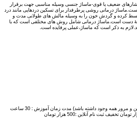
 فشارهای ضعیف یا قوی-ماساژ جنسی وسیله مناسبی جهت برقرار
ماساژ درمانی روشی پرطرفدار برای تسکین دردهایی مانند درد
 منبسط کرده و گردش خون را به وسیله مالش های طولانی مدت و
ه وسیلۀ دست است.ماساژ درمانی شامل روش های مختلفی است که با
ند.لازم به ذکر است که ماساژ،عملی پرفایده است.
مدت زمان و شهریه دوره آموزش ماساژ :تعداد روزهای کلاس: 7 روز:تعداد شرکت کنندگان: 8 نفر نهایتا (به علت اینکه زمان کافی برای تمرین و مرور همه وجود داشته باشد) مدت زمان آموزش : 30 ساعت