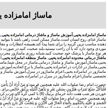
ماساژ امامزاده 
ماساژ امامزاده یحیی
,
آموزش ماساژ و ماشاژ درمانی امامزاده یحیی
,
م
ماساژ غذای روح انسان است.ماساژ ممکن است راهی باشد تا بتوانید
دهنده مناسب ترین گزینه را برای شما پیدا کند.همیشه انتظارات و مقاص
موردی وجود دارد که با آن راحت نیستید،بلند صحبت کنید.در صورت دا
هر نوع ماساژ با پزشک خود صحبت کنید.شبانه روزی ماساژور مجرب,م
ماشاژ درمانی محدوده امامزاده یحیی
,
ماساژ منطقه امامزاده یحیی
,آ
یحیی,ماساژ,آموزش ماساژ و ماشاژ درمانی,ماساژ در محل شما,ماساژ 
یحیی,ماساژ در ادارات در امامزاده یحیی,ماساژ با نرخ اتحادیه,آموزش
ماساژور در امامزاده یحیی,اعزام ماساژور در منزل,آموزش ماساژ و م
تخصصی ماساژ,اعزام ماساژور در منزل در امامزاده یحیی,
حضرت امام رضا صلوات الله علیه همچنین فرمود:وَ مَنْ أَرَادَ أَنْ یَأْمَنَ وَجَعَ السُّف
دهد.همچنین حضرت امام رضا صلوات الله علیه فرمود:وَ مَنْ أَرَادَ أَنْ یَذْهَبَ بِالرِّیحِ الْ
الْجَسَدِ وَ عَلَیْهِ بِالتَّکْمِیدِ بِالْمَاءِ الْحَارِّ فِی الْأَبْزَنِ وَ یَتَجَنَّبُ کُلَّ بَارِ
خود دور کند لازم است گاهی حقنه کرده (