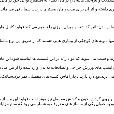
لات و ناراحتی هایتان را درمان کنید.( به اصطلاح نوعی خود درمانی
شتری داشته و اثر آن برای مدت زمان بیشتری در بدن شما باقی می ماند.
 تاثیر گذاشته و میزان انرژی را تنظیم می کند.فواید: کانال هایی 
نها نمونه های کوچکی از بیماری هایی هستند که از طریق این نوع ماسا
د و سبب می شوند که مواد زائد در این قسمت ها انباشته شود.این ما
ق اسیب های ورزش،جراحی و تصادفات به بدن وارد شده را از بین می بر
ج می برید،مچ درد دارید،دچار آماس کیسه های مفصلی،کمر درد،سیاتیک،
 آن بر روی گردش خون و کشش مفاصل نیز موثر است.فواید: این ماساژ 
 به عنوان یکی از ماساژ های معروف به شمار می رود که تمام مزایای 