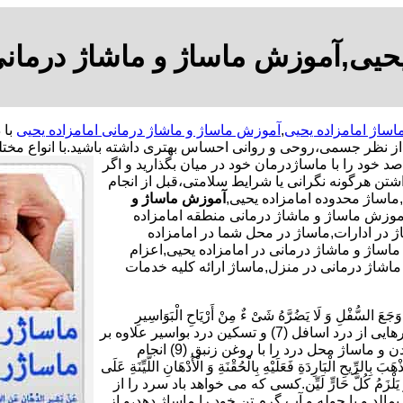
یحیی,آموزش ماساژ و ماشاژ درمانی
اساژ امامزاده یحیی
,
آموزش ماساژ و ماشاژ درمانی امامزاده یحیی
 از نظر جسمی،روحی و روانی احساس بهتری داشته باشید.
با انواع مخت
د خود را با ماساژدرمان خود در میان بگذارید و اگر
شتن هرگونه نگرانی یا شرایط سلامتی،قبل از انجام
اساژ محدوده امامزاده یحیی,
آموزش ماساژ و
موزش ماساژ و ماشاژ درمانی منطقه امامزاده
در ادارات,ماساژ در محل شما در امامزاده
 ماساژ و ماشاژ درمانی در امامزاده یحیی,اعزام
اشاژ درمانی در منزل,ماساژ ارائه کلیه خدمات
ْلِ وَ لَا یَضُرَّهُ شَیْ ءٌ مِنْ أَرْیَاحِ الْبَوَاسِیرِ
فَلْیَأْکُلْ سَبْعَ تَمَرَاتٍ هَیْرُونٍ بِسَمْنِ بَقَرٍ وَ یَدَّهِنْ أُنْثَیَیْهِ بِزِئْبَقٍ خَالِص.برای رهایی از درد اسافل (7) و تسکین درد بواسیر علاوه بر
خوردن هر شب هفت دانه خرمای برنیک (8) با کمی کره گاو،چرب کردن و ماساژ محل درد را با روغن زنبق (9) انجام
بَارِدَةِ فَعَلَیْهِ بِالْحُقْنَةِ وَ الْأَدْهَانِ اللَّیِّنَةِ عَلَى
دٍ یَابِسٍ وَ یَلْزَمُ کُلَّ حَارٍّ لَیِّن.کسی که می خواهد باد سرد را از
10) و بر بدن خود روغن نرم بمالد و با حوله و آب گرم تن خود را ماساژ دهد،و از