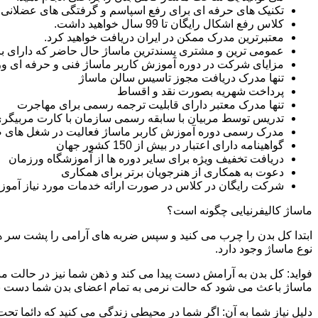
تکنیک های حرفه ای برای رفع اسپاسم و گرفتگی های عضلانی ر
کلاس رفع اشکال رایگان تا 99 سال خواهید داشت.
معتبرترین مدرک ممکن در ایران دریافت خواهید کرد.
عمومی ترین و مشتری پسندترین ماساژ حال حاضر که دارای بازار
مزایای شرکت در دوره آموزش کاربر ماساژ فنی و حرفه ای 
تنها مدرک دریافت مجوز تاسیس سالن ماساژ
پرداخت شهریه بصورت نقد و اقساط
تنها مدرک معتبر دارای قابلیت ترجمه رسمی برای مهاجرت
تدریس توسط مربیان با سابقه رسمی سازمان با کارت مربیگری
مدرک رسمی دوره آموزش کاربر ماساژ فعالیت در شغل های 
گواهینامه دارای اعتبار در بیش از 150 کشور جهان
دریافت تخفیف ویژه برای سایر دوره ها از آموزشگاه ورزمان
دعوت به همکاری از هنرجویان برتر برای همکاری
شرکت رایگان در کلاس در صورت ارائه خدمات مورد نیاز آموز
ماساژ کالیفرنیایی چگونه است؟
ابتدا کل بدن را چرب می کنید و سپس ضربه های آرامی را پشت سر هم 
نوع ماساژ وجود دارد.
فواید: کل بدن به آرامش دست پیدا می کند و ذهن شما نیز در حالت م
ماساژ باعث می شود که حالت نرمی به تمام اعضای بدن شما دست ب
دلیل نیاز شما به آن: اگر شما در محیطی زندگی می کنید که دائما تحت 