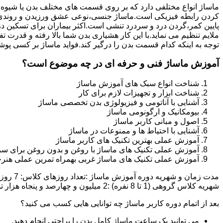
ماساژ انواع مختلفی دارد که بر روی قسمت های مختلف بدن یا شیوه
کردن رابطه فیزیکی است.ماساژ جنسی،نوعی عشق ورزیدن و روندی 
پایین کمر،گردن درد و سردرد تنشی است.اکثر بیماران برای تسکین د
ملایم تنظیم می نماید.با این کار هشیاری بدن شما بالا رفته و قدر
توجه به اینکه کدام قسمت بدن را درگیر کند.فواید ماساژ بر کسی پوش
آموزش ماساژ فنی و حرفه ای در چه موضوع است؟
شناخت انواع سبک های آموزش ماساژ
شناخت ابزار و تجهیزات لازم برای کار
آشنایی با آناتومی و فیزیولوژی بدن تخصصی ماساژ
بیومکانیک و ارگونومی ماساژ
اصول و مبانی کاربر ماساژ
آشنایی با احتیاط ها و ممنوعات در ماساژ
آموزش عملی بهترین تکنیک های کاربر ماساژ
آموزش عملی تکنیک های ماساژ با روغن و بدون روغن برای سر
آموزش عملی تکنیک های ماساژ غربی بهمراه تمرین عملی هنرج
شهریه کلاس گروهی (1 تا 8 نفره) :2 میلیون و چهارصد و پنجاه هزار تومان شهریه کلاس خصوصی (1 یا 2 نفره):دو میلیون و نهصد و پنجاه هزار تومان تخفیف ثبت نام آنلاین :500 هزار تومان
بعد از اتمام دوره کاربر ماساژ چه توانایی هایی کسب می کنید؟
می توانید یک ساعت ماساژ کامل بدن را براحتی انجام دهید.