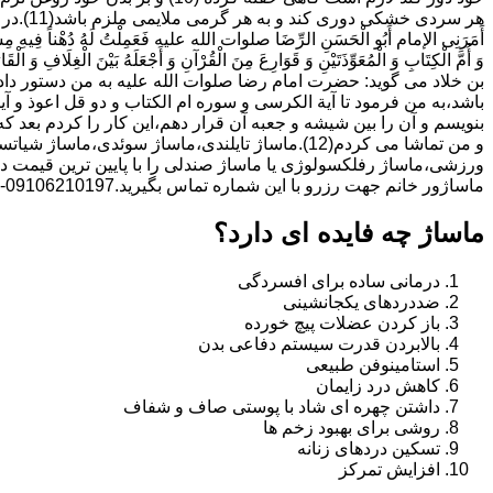
هر سردی خ
أَمَرَنِی الإمام أَبُو الْحَسَنِ الرِّضَا صلوات الله علیه فَعَمِلْتُ لَهُ دُهْناً فِیهِ مِسْکٌ
وَ أُمَّ الْکِتَابِ وَ الْمُعَوِّذَتَیْنِ وَ قَوَارِعَ مِنَ الْقُرْآنِ وَ أَجْعَلَهُ بَیْنَ الْغِلَافِ وَ الْقَارُ
بن خلاد می گوید: حضرت امام رضا صلوات الله علیه به من دستور داد 
باشد،به من فرمود تا آیة الکرسى و سوره ام الکتاب و دو قل اعوذ و
بنویسم و آن را بین شیشه و جعبه آن قرار دهم،این کار را کردم بع
و من تماشا می کردم(12).ماساژ تایلندی،ماساژ سوئدی،
ورزشی،ماساژ رفلکسولوژی یا ماساژ صندلی را با پایین ترین قیمت در
ماساژور خانم جهت رزرو با این شماره تماس بگیرید.09106210197-خانم دکتر دمیرچی
ماساژ چه فایده ای دارد؟
درمانی ساده برای افسردگی
ضددردهای یکجانشینی
باز کردن عضلات پیچ خورده
بالابردن قدرت سیستم دفاعی بدن
استامینوفن طبیعی
کاهش درد زایمان
داشتن چهره ای شاد با پوستی صاف و شفاف
روشی برای بهبود زخم ها
تسکین دردهای زنانه
افزایش تمرکز