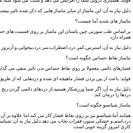
فواید: هشیاری درونی شما را افزایش می دهد و سبب می شود شما مشک
دلیل نیاز به آن: این ماساژ از سایر ماساژ هایی که ذکر شده تاثیر بی
ماساژ های شدید آما چیست؟
بر اساس طب سوزنی چین باستان این ماساژ بر روی قسمت های حساس بدن
همراه دارد.
دلیل نیاز به آن: استرس،کمر درد،اضطراب،سر درد،بیخوابی،و آرتروز ت
ماساژ نقاط حساس چگونه است؟
فشارهای دائمی معمولا بر روی نقاط حساس بدن تاثیر منفی می گذارن
فواید: باعث از بین بردن فشار ماهیچه ای شده و دردهایی که از طری
دلیل نیاز به آن: اگر شما ورزشکار هستید،از دردهای دائمی گردن رن
دردها را درمان کند.
ماساژ شیاتسو چگونه است؟
همانند آما،شیاتسو نیز بر روی نقاط فشار کار می کند،اما علاوه بر
درد،اسم،و خشکی ستون فقرات نجات می دهد.دلیل نیاز به آن: شیاتسو
کاری امروز گزینه خوبی است.