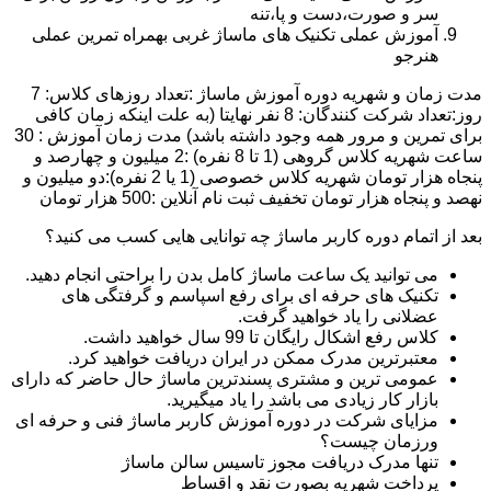
سر و صورت،دست و پا،تنه
آموزش عملی تکنیک های ماساژ غربی بهمراه تمرین عملی
هنرجو
مدت زمان و شهریه دوره آموزش ماساژ :تعداد روزهای کلاس: 7
روز:تعداد شرکت کنندگان: 8 نفر نهایتا (به علت اینکه زمان کافی
برای تمرین و مرور همه وجود داشته باشد) مدت زمان آموزش : 30
ساعت شهریه کلاس گروهی (1 تا 8 نفره) :2 میلیون و چهارصد و
پنجاه هزار تومان شهریه کلاس خصوصی (1 یا 2 نفره):دو میلیون و
نهصد و پنجاه هزار تومان تخفیف ثبت نام آنلاین :500 هزار تومان
بعد از اتمام دوره کاربر ماساژ چه توانایی هایی کسب می کنید؟
می توانید یک ساعت ماساژ کامل بدن را براحتی انجام دهید.
تکنیک های حرفه ای برای رفع اسپاسم و گرفتگی های
عضلانی را یاد خواهید گرفت.
کلاس رفع اشکال رایگان تا 99 سال خواهید داشت.
معتبرترین مدرک ممکن در ایران دریافت خواهید کرد.
عمومی ترین و مشتری پسندترین ماساژ حال حاضر که دارای
بازار کار زیادی می باشد را یاد میگیرید.
مزایای شرکت در دوره آموزش کاربر ماساژ فنی و حرفه ای
ورزمان چیست؟
تنها مدرک دریافت مجوز تاسیس سالن ماساژ
پرداخت شهریه بصورت نقد و اقساط