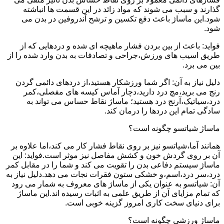
گذارند و سبب می شوند که مواد زائد در این قسمت ها انباشته
شود.این ماساژ باعث دفع تکسین و ترشح آندروفین در بدن می
شود.
فواید: باعث از بین بردن فشار ماهیچه ای شده و دردهایی که از
طریق اسیب های ورزش،جراحی و تصادفات به بدن وارد شده را از
بین می برد.
دلیل نیاز به آن: اگر شما ورزشکار هستید،از دردهای دائمی گردن
رنج می برید،مچ درد دارید،دچار آماس کیسه های مفصلی،کمر
درد،سیاتیک،آرنج درد هستید؛ ماساژ نقاط حساس می تواند به
سادگی تمام این دردها را درمان کند.
ماساژ شیاتسو چگونه است؟
همانند آما،شیاتسو نیز بر روی نقاط فشار کار می کند،اما علاوه بر
آن بر روی گردش خون و کشش مفاصل نیز موثر است.فواید: این
ماساژ سیستم دفاعی بدن را تقویت می کند و شما را در مقابل کمر
درد،سر درد،اسم،و خشکی ستون فقرات نجات می دهد.دلیل نیاز به
آن: شیاتسو به عنوان یکی از ماساژ های معروف به شمار می رود
که تمام مزایای آن از طریق علمی به اثبات رسیده اند.این ماساژ
برای دنیای سخت کاری امروز گزینه خوبی است.
ماساژ ورزشی چگونه است؟