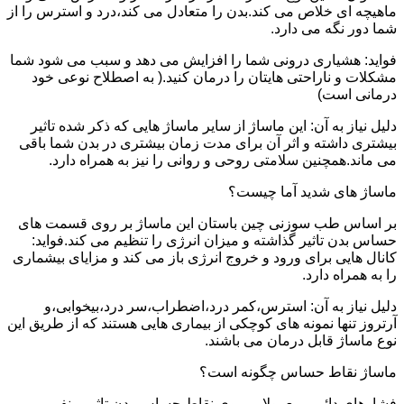
ماهیچه ای خلاص می کند.بدن را متعادل می کند،درد و استرس را از
شما دور نگه می دارد.
فواید: هشیاری درونی شما را افزایش می دهد و سبب می شود شما
مشکلات و ناراحتی هایتان را درمان کنید.( به اصطلاح نوعی خود
درمانی است)
دلیل نیاز به آن: این ماساژ از سایر ماساژ هایی که ذکر شده تاثیر
بیشتری داشته و اثر آن برای مدت زمان بیشتری در بدن شما باقی
می ماند.همچنین سلامتی روحی و روانی را نیز به همراه دارد.
ماساژ های شدید آما چیست؟
بر اساس طب سوزنی چین باستان این ماساژ بر روی قسمت های
حساس بدن تاثیر گذاشته و میزان انرژی را تنظیم می کند.فواید:
کانال هایی برای ورود و خروج انرژی باز می کند و مزایای بیشماری
را به همراه دارد.
دلیل نیاز به آن: استرس،کمر درد،اضطراب،سر درد،بیخوابی،و
آرتروز تنها نمونه های کوچکی از بیماری هایی هستند که از طریق این
نوع ماساژ قابل درمان می باشند.
ماساژ نقاط حساس چگونه است؟
فشارهای دائمی معمولا بر روی نقاط حساس بدن تاثیر منفی می