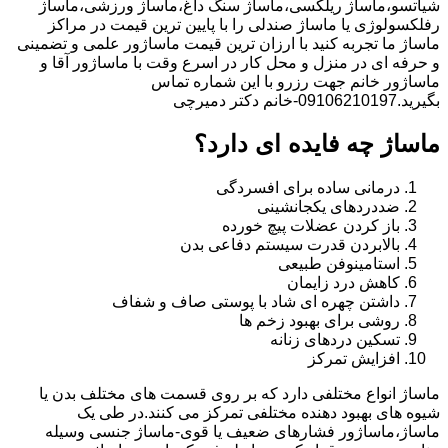
شیاتسو،ماساژ ریلکسی،ماساژ سنگ داغ،ماساژ ورزشی،ماساژ
رفلکسولوژی یا ماساژ صندلی را با پایین ترین قیمت در مراکز
ماساژ ما تجربه کنید با ارزان ترین قیمت ماساژور علمی و تضمینی
و حرفه ای در منزل و محل کار در اسرع وقت با ماساژور آقا و
ماساژور خانم جهت رزرو با این شماره تماس
بگیرید.09106210197-خانم دکتر دمیرچی
ماساژ چه فایده ای دارد؟
درمانی ساده برای افسردگی
ضددردهای یکجانشینی
باز کردن عضلات پیچ خورده
بالابردن قدرت سیستم دفاعی بدن
استامینوفن طبیعی
کاهش درد زایمان
داشتن چهره ای شاد با پوستی صاف و شفاف
روشی برای بهبود زخم ها
تسکین دردهای زنانه
افزایش تمرکز
ماساژ انواع مختلفی دارد که بر روی قسمت های مختلف بدن یا
شیوه های بهبود دهنده مختلفی تمرکز می کنند.در طی یک
ماساژ،ماساژور فشارهای ضعیف یا قوی-ماساژ جنسی وسیله