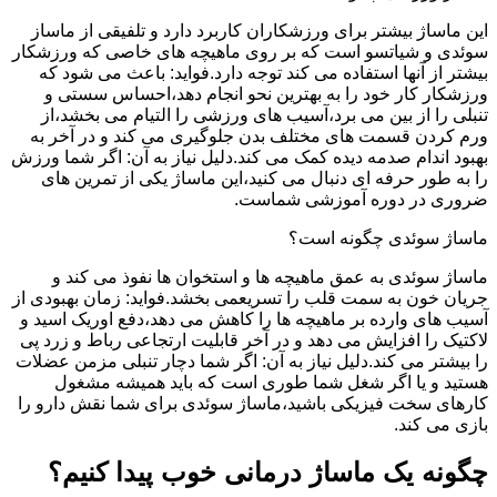
این ماساژ بیشتر برای ورزشکاران کاربرد دارد و تلفیقی از ماساز
سوئدی و شیاتسو است که بر روی ماهیچه های خاصی که ورزشکار
بیشتر از آنها استفاده می کند توجه دارد.فواید: باعث می شود که
ورزشکار کار خود را به بهترین نحو انجام دهد،احساس سستی و
تنبلی را از بین می برد،آسیب های ورزشی را التیام می بخشد،از
ورم کردن قسمت های مختلف بدن جلوگیری می کند و در آخر به
بهبود اندام صدمه دیده کمک می کند.دلیل نیاز به آن: اگر شما ورزش
را به طور حرفه ای دنبال می کنید،این ماساژ یکی از تمرین های
ضروری در دوره آموزشی شماست.
ماساژ سوئدی چگونه است؟
ماساژ سوئدی به عمق ماهیچه ها و استخوان ها نفوذ می کند و
جریان خون به سمت قلب را تسریعمی بخشد.فواید: زمان بهبودی از
آسیب های وارده بر ماهیچه ها را کاهش می دهد،دفع اوریک اسید و
لاکتیک را افزایش می دهد و در آخر قابلیت ارتجاعی رباط و زرد پی
را بیشتر می کند.دلیل نیاز به آن: اگر شما دچار تنبلی مزمن عضلات
هستید و یا اگر شغل شما طوری است که باید همیشه مشغول
کارهای سخت فیزیکی باشید،ماساژ سوئدی برای شما نقش دارو را
بازی می کند.
چگونه یک ماساژ درمانی خوب پیدا کنیم؟