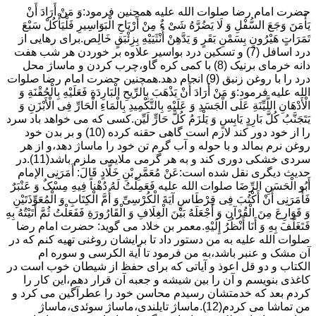
حضرت امام رضا صلوات الله علیه همچنین فرمود:وَ مَنْ أَرَادَ أَنْ
یَأْمَنَ وَجَعَ السُّفْلِ وَ لَا یَضُرَّهُ شَیْ ءٌ مِنْ أَرْیَاحِ الْبَوَاسِیرِ فَلْیَأْکُلْ سَبْعَ
تَمَرَاتٍ هَیْرُونٍ بِسَمْنِ بَقَرٍ وَ یَدَّهِنْ أُنْثَیَیْهِ بِزِئْبَقٍ خَالِص.برای رهایی از
درد اسافل (7) و تسکین درد بواسیر علاوه بر خوردن هر شب هفت
دانه خرمای برنیک (8) با کمی کره گاو،چرب کردن و ماساژ محل
درد را با روغن زنبق (9) انجام دهد.همچنین حضرت امام رضا صلوات
الله علیه فرمود:وَ مَنْ أَرَادَ أَنْ یَذْهَبَ بِالرِّیحِ الْبَارِدَةِ فَعَلَیْهِ بِالْحُقْنَةِ وَ
الْأَدْهَانِ اللَّیِّنَةِ عَلَى الْجَسَدِ وَ عَلَیْهِ بِالتَّکْمِیدِ بِالْمَاءِ الْحَارِّ فِی الْأَبْزَنِ وَ
یَتَجَنَّبُ کُلَّ بَارِدٍ یَابِسٍ وَ یَلْزَمُ کُلَّ حَارٍّ لَیِّن.کسی که می خواهد باد سرد
را از خود دور کند لازم است گاهی حقنه کرده (10) و بر بدن خود
روغن نرم بمالد و با حوله و آب گرم تن خود را ماساژ دهد،و از هر
سردی خشکی دوری کند و به هر گرمی ملایمی ملزم باشد(11).در
حدیث دیگری نقل شده است:عَنْ مُعَمَّرِ بْنِ خَلَّادٍ قَالَ: أَمَرَنِی الإمام
أَبُو الْحَسَنِ الرِّضَا صلوات الله علیه فَعَمِلْتُ لَهُ دُهْناً فِیهِ مِسْکٌ وَ عَنْبَرٌ
فَأَمَرَنِی أَنْ أَکْتُبَ فِی قِرْطَاسٍ آیَةَ الْکُرْسِیِّ وَ أُمَّ الْکِتَابِ وَ الْمُعَوِّذَتَیْنِ
وَ قَوَارِعَ مِنَ الْقُرْآنِ وَ أَجْعَلَهُ بَیْنَ الْغِلَافِ وَ الْقَارُورَةِ فَفَعَلْتُ ثُمَّ أَتَیْتُهُ بِهِ
فَتَغَلَّفَ بِهِ وَ أَنَا أَنْظُرُ إِلَیْهِ.معمر بن خلاد می گوید: حضرت امام رضا
صلوات الله علیه به من دستور داد تا برایشان روغنى تهیه کنم که در
آن مشک و عنبر باشد،به من فرمود تا آیة الکرسى و سوره ام
الکتاب و دو قل اعوذ و آیاتى که براى حفظ از شیطان خوب است در
کاغذى بنویسم و آن را بین شیشه و جعبه آن قرار دهم،این کار را
کردم بعد که خدمتشان رسیدم محاسن خود را عطرآگین می کرد و
من تماشا می کردم(12).ماساژ تایلندی،ماساژ سوئدی،ماساژ