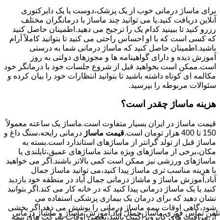
برای ماساژ درمانی خوب از یک پزشک،دوست یا یک دایرکتوری
آنلاین دریافت کنید.یا می توانید چند ماساژ با درمانگران مختلف
رزرو کنید تا ببینید کدام یک را ترجیح می دهید.اطمینان حاصل کنید
که کسی است که با او احساس راحتی می کنید تا بتوانید کاملاً آرام
باشید.اطمینان حاصل کنید که ماساژ درمانی شما به درستی
آموزش دیده و دارای گواهینامه ها و مجوزهای دولتی به روز
است.ممکن است بخواهید قبل از شروع جلسات خود با درمانگر خود
مکالمه ای کوتاه داشته باشید تا بتوانید انتظارات خود را بیان کرده و
سئوالات مربوطه را بپرسید.
هزینه ماساژ چقدر است؟
قیمت ماساژ در ایران بسیار متفاوت است.ماساژ یک ساعته معمولاً
150 تا 400 هزار تومان است.
قیمت ماساژ
درمانی رایحه،سنگ داغ و
ماساژ قبل از تولد گرانتر از ماساژهای استاندارد است.بسته به
مکان،برخی از ماساژهای ویژه مانند ماساژهای عمیق،تایلندی یا
ماساژهای ورزشی نیز ممکن است کمی بالاتر باشند.اگر می خواهید
با هزینه مناسب تری ماساژ پیدا کنید،می توانید ماساژ جمال
آباد,آموزش ماساژ و ماشاژ درمانی جمال آباد در منطقه خود بازدید
کنید یا یک ماساژ درمانی پیدا کنید که در خانه کار می کند.اگر بتوانید
نشان دهید که برای درمان یک بیماری پزشکی استفاده می
شود،گاهی اوقات بیمه ماساژ درمانی را پوشش می دهد.اگر بخشی
تلفن تماس فوری
ماساژ جمال آباد,آموزش ماساژ و ماشاژ درمانی
از مراقبت های کایروپراکتیک باشد،بعضی اوقات شرکت های بیمه