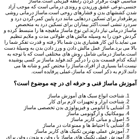
مناسبی جهت برقرار کردن رابطه فیزیکی است.ماساژ
جنسی،نوعی عشق ورزیدن و روندی درمانی است که موجب آزاد
شدن کششهای بدن و فشارهای روحی است.ماساژ درمانی روشی
پرطرفدار برای تسکین دردهایی مانند درد پایین کمر،گردن درد و
سردرد تنشی است.اکثر بیماران برای تسکین درد به متخصص
ماساژ درمانی نیاز دارند.این نوع ماساژ ماهیچه ها را منبسط کرده و
گردش خون را به وسیله مالش های طولانی مدت و ملایم تنظیم
می نماید.با این کار هشیاری بدن شما بالا رفته و قدرت تفکر شما را
بالا می برد.ماساژ عمل مالش دادن و ورز دادن بدن به وسیلۀ دست
است.ماساژ درمانی شامل روش های مختلفی است که با توجه به
اینکه کدام قسمت بدن را درگیر کند.فواید ماساژ بر کسی پوشیده
نیست.اما بسیاری از افراد،ماساژ را مختص کمر و شانه ها می
دانند.لازم به ذکر است که ماساژ،عملی پرفایده است.
آموزش ماساژ فنی و حرفه ای در چه موضوع است؟
شناخت انواع سبک های آموزش ماساژ
شناخت ابزار و تجهیزات لازم برای کار
آشنایی با آناتومی و فیزیولوژی بدن تخصصی ماساژ
بیومکانیک و ارگونومی ماساژ
اصول و مبانی کاربر ماساژ
آشنایی با احتیاط ها و ممنوعات در ماساژ
آموزش عملی بهترین تکنیک های کاربر ماساژ
آموزش عملی تکنیک های ماساژ با روغن و بدون روغن برای