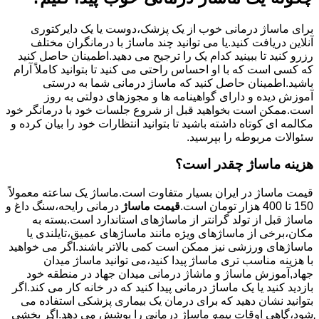
برای ماساژ درمانی خوب از یک پزشک،دوست یا یک دایرکتوری
آنلاین دریافت کنید.یا می توانید چند ماساژ با درمانگران مختلف
رزرو کنید تا ببینید کدام یک را ترجیح می دهید.اطمینان حاصل کنید
که کسی است که با او احساس راحتی می کنید تا بتوانید کاملاً آرام
باشید.اطمینان حاصل کنید که ماساژ درمانی شما به درستی
آموزش دیده و دارای گواهینامه ها و مجوزهای دولتی به روز
است.ممکن است بخواهید قبل از شروع جلسات خود با درمانگر خود
مکالمه ای کوتاه داشته باشید تا بتوانید انتظارات خود را بیان کرده و
سئوالات مربوطه را بپرسید.
هزینه ماساژ چقدر است؟
قیمت ماساژ در ایران بسیار متفاوت است.ماساژ یک ساعته معمولاً
150 تا 400 هزار تومان است.
قیمت ماساژ
درمانی رایحه،سنگ داغ و
ماساژ قبل از تولد گرانتر از ماساژهای استاندارد است.بسته به
مکان،برخی از ماساژهای ویژه مانند ماساژهای عمیق،تایلندی یا
ماساژهای ورزشی نیز ممکن است کمی بالاتر باشند.اگر می خواهید
با هزینه مناسب تری ماساژ پیدا کنید،می توانید ماساژ میدان
جهاد,آموزش ماساژ و ماشاژ درمانی میدان جهاد در منطقه خود
بازدید کنید یا یک ماساژ درمانی پیدا کنید که در خانه کار می کند.اگر
بتوانید نشان دهید که برای درمان یک بیماری پزشکی استفاده می
شود،گاهی اوقات بیمه ماساژ درمانی را پوشش می دهد.اگر بخشی