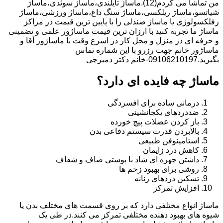
من تماشا می کردم(12).ماساژ تایلندی،ماساژ سوئدی،ماساژ
شیاتسو،ماساژ ریلکسی،ماساژ سنگ داغ،ماساژ ورزشی،ماساژ
رفلکسولوژی یا ماساژ صندلی را با پایین ترین قیمت در مراکز
ماساژ ما تجربه کنید با ارزان ترین قیمت ماساژور علمی و تضمینی
و حرفه ای در منزل و محل کار در اسرع وقت با ماساژور آقا و
ماساژور خانم جهت رزرو با این شماره تماس
بگیرید.09106210197-خانم دکتر دمیرچی
ماساژ چه فایده ای دارد؟
درمانی ساده برای افسردگی
ضددردهای یکجانشینی
باز کردن عضلات پیچ خورده
بالابردن قدرت سیستم دفاعی بدن
استامینوفن طبیعی
کاهش درد زایمان
داشتن چهره ای شاد با پوستی صاف و شفاف
روشی برای بهبود زخم ها
تسکین دردهای زنانه
افزایش تمرکز
ماساژ انواع مختلفی دارد که بر روی قسمت های مختلف بدن یا
شیوه های بهبود دهنده مختلفی تمرکز می کنند.در طی یک