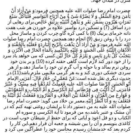
منزل در میدان جهاد,
حضرت امام رضا صلوات الله علیه همچنین فرمود:وَ مَنْ أَرَادَ أَنْ
یَأْمَنَ وَجَعَ السُّفْلِ وَ لَا یَضُرَّهُ شَیْ ءٌ مِنْ أَرْیَاحِ الْبَوَاسِیرِ فَلْیَأْکُلْ سَبْعَ
تَمَرَاتٍ هَیْرُونٍ بِسَمْنِ بَقَرٍ وَ یَدَّهِنْ أُنْثَیَیْهِ بِزِئْبَقٍ خَالِص.برای رهایی از
درد اسافل (7) و تسکین درد بواسیر علاوه بر خوردن هر شب هفت
دانه خرمای برنیک (8) با کمی کره گاو،چرب کردن و ماساژ محل
درد را با روغن زنبق (9) انجام دهد.همچنین حضرت امام رضا صلوات
الله علیه فرمود:وَ مَنْ أَرَادَ أَنْ یَذْهَبَ بِالرِّیحِ الْبَارِدَةِ فَعَلَیْهِ بِالْحُقْنَةِ وَ
الْأَدْهَانِ اللَّیِّنَةِ عَلَى الْجَسَدِ وَ عَلَیْهِ بِالتَّکْمِیدِ بِالْمَاءِ الْحَارِّ فِی الْأَبْزَنِ وَ
یَتَجَنَّبُ کُلَّ بَارِدٍ یَابِسٍ وَ یَلْزَمُ کُلَّ حَارٍّ لَیِّن.کسی که می خواهد باد سرد
را از خود دور کند لازم است گاهی حقنه کرده (10) و بر بدن خود
روغن نرم بمالد و با حوله و آب گرم تن خود را ماساژ دهد،و از هر
سردی خشکی دوری کند و به هر گرمی ملایمی ملزم باشد(11).در
حدیث دیگری نقل شده است:عَنْ مُعَمَّرِ بْنِ خَلَّادٍ قَالَ: أَمَرَنِی الإمام
أَبُو الْحَسَنِ الرِّضَا صلوات الله علیه فَعَمِلْتُ لَهُ دُهْناً فِیهِ مِسْکٌ وَ عَنْبَرٌ
فَأَمَرَنِی أَنْ أَکْتُبَ فِی قِرْطَاسٍ آیَةَ الْکُرْسِیِّ وَ أُمَّ الْکِتَابِ وَ الْمُعَوِّذَتَیْنِ
وَ قَوَارِعَ مِنَ الْقُرْآنِ وَ أَجْعَلَهُ بَیْنَ الْغِلَافِ وَ الْقَارُورَةِ فَفَعَلْتُ ثُمَّ أَتَیْتُهُ بِهِ
فَتَغَلَّفَ بِهِ وَ أَنَا أَنْظُرُ إِلَیْهِ.معمر بن خلاد می گوید: حضرت امام رضا
صلوات الله علیه به من دستور داد تا برایشان روغنى تهیه کنم که در
آن مشک و عنبر باشد،به من فرمود تا آیة الکرسى و سوره ام
الکتاب و دو قل اعوذ و آیاتى که براى حفظ از شیطان خوب است در
کاغذى بنویسم و آن را بین شیشه و جعبه آن قرار دهم،این کار را
کردم بعد که خدمتشان رسیدم محاسن خود را عطرآگین می کرد و