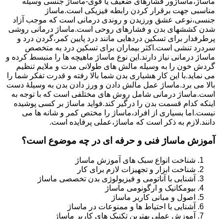
ماساژ،ماساژور فشارهای ضعیف یا قوی-ماساژ جنسی وسیله
مناسبی جهت برقرار کردن رابطه فیزیکی است.ماساژ
جنسی،نوعی عشق ورزیدن و روندی درمانی است که موجب آزاد
شدن کششهای بدن و فشارهای روحی است.ماساژ درمانی روشی
پرطرفدار برای تسکین دردهایی مانند درد پایین کمر،گردن درد و
سردرد تنشی است.اکثر بیماران برای تسکین درد به متخصص
ماساژ درمانی نیاز دارند.این نوع ماساژ ماهیچه ها را منبسط کرده و
گردش خون را به وسیله مالش های طولانی مدت و ملایم تنظیم
می نماید.با این کار هشیاری بدن شما بالا رفته و قدرت تفکر شما را
بالا می برد.ماساژ عمل مالش دادن و ورز دادن بدن به وسیلۀ دست
است.ماساژ درمانی شامل روش های مختلفی است که با توجه به
اینکه کدام قسمت بدن را درگیر کند.فواید ماساژ بر کسی پوشیده
نیست.اما بسیاری از افراد،ماساژ را مختص کمر و شانه ها می
دانند.لازم به ذکر است که ماساژ،عملی پرفایده است.
آموزش ماساژ فنی و حرفه ای در چه موضوع است؟
شناخت انواع سبک های آموزش ماساژ
شناخت ابزار و تجهیزات لازم برای کار
آشنایی با آناتومی و فیزیولوژی بدن تخصصی ماساژ
بیومکانیک و ارگونومی ماساژ
اصول و مبانی کاربر ماساژ
آشنایی با احتیاط ها و ممنوعات در ماساژ
آموزش عملی بهترین تکنیک های کاربر ماساژ