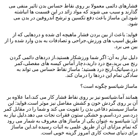
فشارهای دائمی معمولا بر روی نقاط حساس بدن تاثیر منفی می
گذارند و سبب می شوند که مواد زائد در این قسمت ها انباشته
شود.این ماساژ باعث دفع تکسین و ترشح آندروفین در بدن می
شود.
فواید: باعث از بین بردن فشار ماهیچه ای شده و دردهایی که از
طریق اسیب های ورزش،جراحی و تصادفات به بدن وارد شده را از
بین می برد.
دلیل نیاز به آن: اگر شما ورزشکار هستید،از دردهای دائمی گردن
رنج می برید،مچ درد دارید،دچار آماس کیسه های مفصلی،کمر
درد،سیاتیک،آرنج درد هستید؛ ماساژ نقاط حساس می تواند به
سادگی تمام این دردها را درمان کند.
ماساژ شیاتسو چگونه است؟
همانند آما،شیاتسو نیز بر روی نقاط فشار کار می کند،اما علاوه بر
آن بر روی گردش خون و کشش مفاصل نیز موثر است.فواید: این
ماساژ سیستم دفاعی بدن را تقویت می کند و شما را در مقابل کمر
درد،سر درد،اسم،و خشکی ستون فقرات نجات می دهد.دلیل نیاز به
آن: شیاتسو به عنوان یکی از ماساژ های معروف به شمار می رود
که تمام مزایای آن از طریق علمی به اثبات رسیده اند.این ماساژ
برای دنیای سخت کاری امروز گزینه خوبی است.