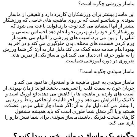
ماساژ ورزشی چگونه است؟
این ماساژ بیشتر برای ورزشکاران کاربرد دارد و تلفیقی از ماساز
سوئدی و شیاتسو است که بر روی ماهیچه های خاصی که ورزشکار
بیشتر از آنها استفاده می کند توجه دارد.فواید: باعث می شود که
ورزشکار کار خود را به بهترین نحو انجام دهد،احساس سستی و
تنبلی را از بین می برد،آسیب های ورزشی را التیام می بخشد،از
ورم کردن قسمت های مختلف بدن جلوگیری می کند و در آخر به
بهبود اندام صدمه دیده کمک می کند.دلیل نیاز به آن: اگر شما ورزش
را به طور حرفه ای دنبال می کنید،این ماساژ یکی از تمرین های
ضروری در دوره آموزشی شماست.
ماساژ سوئدی چگونه است؟
ماساژ سوئدی به عمق ماهیچه ها و استخوان ها نفوذ می کند و
جریان خون به سمت قلب را تسریعمی بخشد.فواید: زمان بهبودی از
آسیب های وارده بر ماهیچه ها را کاهش می دهد،دفع اوریک اسید و
لاکتیک را افزایش می دهد و در آخر قابلیت ارتجاعی رباط و زرد پی
را بیشتر می کند.دلیل نیاز به آن: اگر شما دچار تنبلی مزمن عضلات
هستید و یا اگر شغل شما طوری است که باید همیشه مشغول
کارهای سخت فیزیکی باشید،ماساژ سوئدی برای شما نقش دارو را
بازی می کند.
چگونه یک ماساژ درمانی خوب پیدا کنیم؟