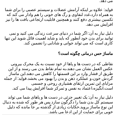
می دهد.
فواید: علاوه بر اینکه آرامش عضلات و سیستم عصبی را برای شما
به همراه دارد،غدد لنفاوی و رگ های خونی را هم وادار می کند که
تکسین بیشتری دفع کنند و همچنین قابلیت ارتجاعی بافت ها را نیز
افزایش می دهد.
دلیل نیاز به آن: اگر شما در دنیای سرعت زندگی می کنید و نمی
توانید برای بدن خود آنطور که باید و شاید اهمیت قائل شوید این تنها
کاری است که می تواند جوانی و شادابی را تضمین کند.
ماساژ حس درمانی چگونه است؟
نقاطی که در دست ها و پاها از خود نسبت به یک محرک بیرونی
عکس العمل نشان می دهند،به تمام نقاط بدن می رسند و از این
طریق از فشار وارد بر این قسمتها را کاهش می دهند.این ماساژ
گردش خون،و عملکرد ذهن و بدن را بهبود می بخشد.فواید: از جمله
مزایای این تمرین ارتقای هشیاری روحی و جسمی
است.انگیزه،اعتماد به نفس و تمرکز شما افزایش پیدا می کند.
دلیل نیاز به آن: یک تغییر جزئی در دست ها و پاهای شما می تواند
سیستم کل بدن شما را دگرگون سازد پس هر طور که شده به دنبال
این نوع ماساژ بروید.حکایات زیادی از گذشته بر جا مانده که دلیل
خوبی برای حمایت از این ادعا می باشد.