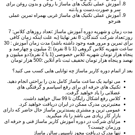
آموزش عملی تکنیک های ماساژ با روغن و بدون روغن برای
سر و صورت،دست و پا،تنه
آموزش عملی تکنیک های ماساژ غربی بهمراه تمرین عملی
هنرجو
مدت زمان و شهریه دوره آموزش ماساژ :تعداد روزهای کلاس: 7
روز:تعداد شرکت کنندگان: 8 نفر نهایتا (به علت اینکه زمان کافی
برای تمرین و مرور همه وجود داشته باشد) مدت زمان آموزش : 30
ساعت شهریه کلاس گروهی (1 تا 8 نفره) :2 میلیون و چهارصد و
پنجاه هزار تومان شهریه کلاس خصوصی (1 یا 2 نفره):دو میلیون و
نهصد و پنجاه هزار تومان تخفیف ثبت نام آنلاین :500 هزار تومان
بعد از اتمام دوره کاربر ماساژ چه توانایی هایی کسب می کنید؟
می توانید یک ساعت ماساژ کامل بدن را براحتی انجام دهید.
تکنیک های حرفه ای برای رفع اسپاسم و گرفتگی های
عضلانی را یاد خواهید گرفت.
کلاس رفع اشکال رایگان تا 99 سال خواهید داشت.
معتبرترین مدرک ممکن در ایران دریافت خواهید کرد.
عمومی ترین و مشتری پسندترین ماساژ حال حاضر که دارای
بازار کار زیادی می باشد را یاد میگیرید.
مزایای شرکت در دوره آموزش کاربر ماساژ فنی و حرفه ای
ورزمان چیست؟
تنها مدرک دریافت مجوز تاسیس سالن ماساژ