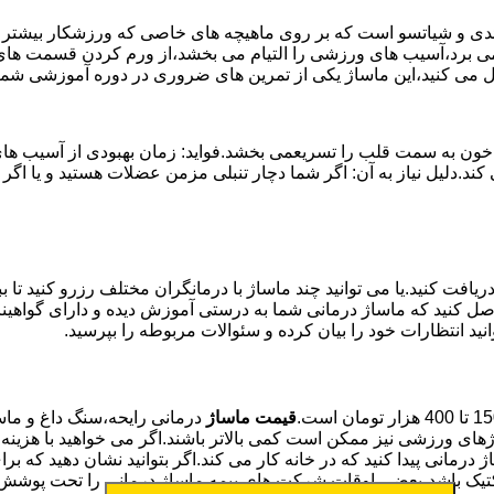
وئدی و شیاتسو است که بر روی ماهیچه های خاصی که ورزشکار بیشتر از
ن می برد،آسیب های ورزشی را التیام می بخشد،از ورم کردن قسمت های 
بال می کنید،این ماساژ یکی از تمرین های ضروری در دوره آموزشی ش
خون به سمت قلب را تسریعمی بخشد.فواید: زمان بهبودی از آسیب های و
می کند.دلیل نیاز به آن: اگر شما دچار تنبلی مزمن عضلات هستید و 
یافت کنید.یا می توانید چند ماساژ با درمانگران مختلف رزرو کنید تا 
ن حاصل کنید که ماساژ درمانی شما به درستی آموزش دیده و دارای گواه
نید انتظارات خود را بیان کرده و سئوالات مربوطه را بپرسید.
قیمت ماساژ
درمانی رایحه،سنگ داغ و ماسا
های ورزشی نیز ممکن است کمی بالاتر باشند.اگر می خواهید با هزینه 
اژ درمانی پیدا کنید که در خانه کار می کند.اگر بتوانید نشان دهید ک
کتیک باشد،بعضی اوقات شرکت های بیمه ماساژ درمانی را تحت پوشش 