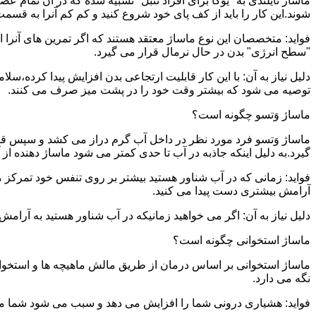
ماساژ تایلندی به "یوگا برای افراد تنبل" تشبیه شده که در آن تمام 
شوند.این کار را باید از کف پای خود شروع کنید و کم کم آنرا به قسمت 
فواید: متخصصان این نوع ماساژ معتقد هستند که اگر تمرین های آنرا 
"سطح انرژی" بدن در حال نرمال قرار می گیرد.
دلیل نیاز به آن: با این کار قابلیت ارتجاعی بدن افزایش پیدا کرده،س
توصیه می شود که بیشتر وقت خود را در پشت میز صرف می کنند.
ماساژ وَتسو چگونه است؟
ماساژ وَتسو فرد مورد نظر در داخل آب گرم دراز می کشد و سپس 
گیرد.به دلیل اینکه جاذبه در آب تا حدی کمتر می شود ماساژ دهنده ا
فواید: زمانی که در آب شناور هستید بیشتر بر روی تنفس خود تمرکز 
آرامش بیشتری دست پیدا می کنید.
دلیل نیاز به آن: اگر می خواهید زمانیکه در آب شناور هستید به آرام
ماساژ استخوانی چگونه است؟
ماساژ استخوانی بر اساس درمان از طریق مالش ماهیچه ها و استخوان
نگه می دارد.
فواید: هشیاری درونی شما را افزایش می دهد و سبب می شود شما مشک