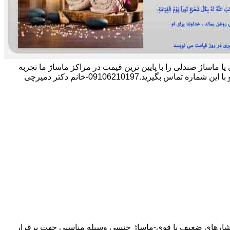
وژی یا ماساژ صندلی را با پایین ترین قیمت در مراکز ماساژ ما تجربه
.09106210197-خانم دکتر دمیرچی
 فشارهای ضعیف یا قوی-ماساژ جنسی وسیله مناسبی جهت برقرار