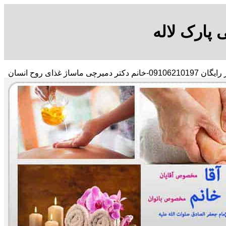
 پارک لاله
با در صد تخفیف مشاور رایگان 09106210197-خانم دکتر دمیرچی ماساژ غذای روح انسان