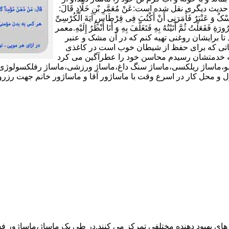
شکی دوری کند و به هر گرمی ملایمی ملزم باشد(11).در حدیث دیگری نقل شده است:عَنْ مُعَمَّرِ بْنِ خَلَّادٍ قَالَ:
 وَ عَنْبَرٌ فَأَمَرَنِی أَنْ أَکْتُبَ فِی قِرْطَاسٍ آیَةَ الْکُرْسِیِّ
ورَةِ فَفَعَلْتُ ثُمَّ أَتَیْتُهُ بِهِ فَتَغَلَّفَ بِهِ وَ أَنَا أَنْظُرُ إِلَیْهِ.معمر
تا برایشان روغنى تهیه کنم که در آن مشک و عنبر
 آیاتى که براى حفظ از شیطان خوب است در کاغذى
د که خدمتشان رسیدم محاسن خود را عطرآگین می کرد
وئدی،ماساژ شیاتسو،ماساژ ریلکسی،ماساژ سنگ داغ،ماساژ ورزشی،ماساژ رفلکسول
در اسرع وقت با ماساژور آقا و ماساژور خانم جهت رزرو با این شماره تماس بگیرید
 های بهبود دهنده مختلفی تمرکز می کنند.در طی یک ماساژ،ماساژور