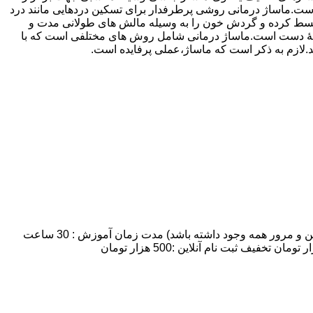
ماساژ درمانی روشی پرطرفدار برای تسکین دردهایی مانند درد
 منبسط کرده و گردش خون را به وسیله مالش های طولانی مدت و
ه وسیلۀ دست است.ماساژ درمانی شامل روش های مختلفی است که با
ند.لازم به ذکر است که ماساژ،عملی پرفایده است.
مدت زمان و شهریه دوره آموزش ماساژ :تعداد روزهای کلاس: 7 روز:تعداد شرکت کنندگان: 8 نفر نهایتا (به علت اینکه زمان کافی برای تمرین و مرور همه وجود داشته باشد) مدت زمان آموزش : 30 ساعت