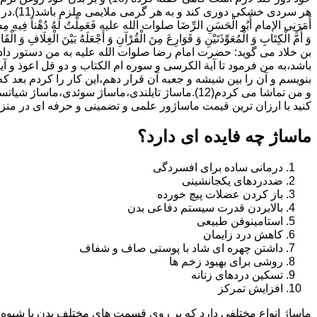
هر سردی خ
أَمَرَنِی الإمام أَبُو الْحَسَنِ الرِّضَا صلوات الله علیه فَعَمِلْتُ لَهُ دُهْناً فِیهِ مِسْکٌ
وَ أُمَّ الْکِتَابِ وَ الْمُعَوِّذَتَیْنِ وَ قَوَارِعَ مِنَ الْقُرْآنِ وَ أَجْعَلَهُ بَیْنَ الْغِلَافِ وَ الْقَارُ
بن خلاد می گوید: حضرت امام رضا صلوات الله علیه به من دستور داد 
باشد،به من فرمود تا آیة الکرسى و سوره ام الکتاب و دو قل اعوذ و
بنویسم و آن را بین شیشه و جعبه آن قرار دهم،این کار را کردم بع
و من تماشا می کردم(12).ماساژ تایلندی،ماساژ س
کنید با ارزان ترین قیمت ماساژور علمی و تضمینی و حرفه ای در منزل و محل کار 
ماساژ چه فایده ای دارد؟
درمانی ساده برای افسردگی
ضددردهای یکجانشینی
باز کردن عضلات پیچ خورده
بالابردن قدرت سیستم دفاعی بدن
استامینوفن طبیعی
کاهش درد زایمان
داشتن چهره ای شاد با پوستی صاف و شفاف
روشی برای بهبود زخم ها
تسکین دردهای زنانه
افزایش تمرکز
ماساژ انواع مختلفی دارد که بر روی قسمت های مختلف بدن یا شیوه