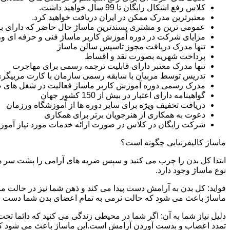
کلاس رفع اشکال رایگان تا 99 سال خواهید داشت.
معتبرترین مدرک ممکن در ایران دریافت خواهید کرد.
عمومی ترین و مشتری پسندترین ماساژ حال حاضر که دارای بازار
مزایای شرکت در دوره آموزش کاربر ماساژ فنی و حرفه ای 
تنها مدرک دریافت مجوز تاسیس سالن ماساژ
پرداخت شهریه بصورت نقد و اقساط
تنها مدرک معتبر دارای قابلیت ترجمه رسمی برای مهاجرت
تدریس توسط مربیان با سابقه رسمی سازمان با کارت مربیگری
مدرک رسمی دوره آموزش کاربر ماساژ فعالیت در شغل های 
گواهینامه دارای اعتبار در بیش از 150 کشور جهان
دریافت تخفیف ویژه برای سایر دوره ها از آموزشگاه ورزمان
دعوت به همکاری از هنرجویان برتر برای همکاری
شرکت رایگان در کلاس در صورت ارائه خدمات مورد نیاز آموز
ماساژ کالیفرنیایی چگونه است؟
ابتدا کل بدن را چرب می کنید و سپس ضربه های آرامی را پشت سر هم 
نوع ماساژ وجود دارد.
فواید: کل بدن به آرامش دست پیدا می کند و ذهن شما نیز در حالت م
ماساژ باعث می شود که حالت نرمی به تمام اعضای بدن شما دست ب
دلیل نیاز شما به آن: اگر شما در محیطی زندگی می کنید که دائما تحت 
تمدد اعصاب و بدست آوردن آرامش است.این ماساژ باعث می شود که ب