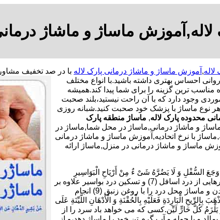
لاله,آموزش ماساژ و ماشاژ درمانی
لاله
,
آموزش ماساژ و ماشاژ درمانی پارک لاله
وانی احساس بهتری داشته باشید.
با انواع مختلف
ه مناسب ترین گزینه را برای شما پیدا کند.همیشه
موردی وجود دارد که با آن راحت نیستید،بلند صحبت
 هر نوع ماساژ با پزشک خود صحبت کنید.شبانه روزی
نی محدوده پارک لاله
,
ماساژ منطقه پارک
اساژ و ماشاژ درمانی,ماساژ در محل شما,ماساژ در
,ماساژ با نرخ اتحادیه,آموزش ماساژ و ماشاژ درمانی
موزش ماساژ و ماشاژ درمانی در منزل,ماساژ ارائه
ْلِ وَ لَا یَضُرَّهُ شَیْ ءٌ مِنْ أَرْیَاحِ الْبَوَاسِیرِ
فَلْیَأْکُلْ سَبْعَ تَمَرَاتٍ هَیْرُونٍ بِسَمْنِ بَقَرٍ وَ یَدَّهِنْ أُنْثَیَیْهِ بِزِئْبَقٍ خَالِص.برای رهایی از درد اسافل (7) و تسکین درد بواسیر علاوه بر
خوردن هر شب هفت دانه خرمای برنیک (8) با کمی کره گاو،چرب کردن و ماساژ محل درد را با روغن زنبق (9) انجام
بَارِدَةِ فَعَلَیْهِ بِالْحُقْنَةِ وَ الْأَدْهَانِ اللَّیِّنَةِ عَلَى
دٍ یَابِسٍ وَ یَلْزَمُ کُلَّ حَارٍّ لَیِّن.کسی که می خواهد باد سرد را از
10) و بر بدن خود روغن نرم بمالد و با حوله و آب گرم تن خود را ماساژ دهد،و از