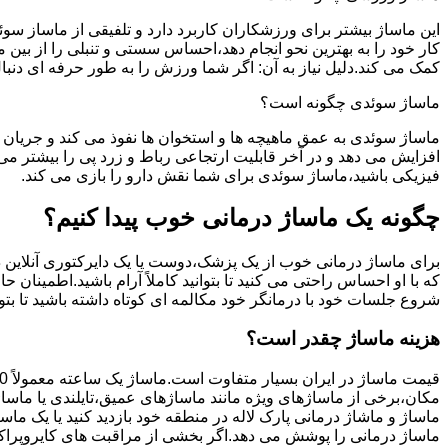
این ماساژ بیشتر برای ورزشکاران کاربرد دارد و تلفیقی از ماساز س
کار خود را به بهترین نحو انجام دهد،احساس سستی و تنبلی را از بی
کمک می کند.دلیل نیاز به آن: اگر شما ورزش را به طور حرفه ای دن
ماساژ سوئدی چگونه است؟
ماساژ سوئدی به عمق ماهیچه ها و استخوان ها نفوذ می کند و جریان 
افزایش می دهد و در آخر قابلیت ارتجاعی رباط و زرد پی را بیشتر 
فیزیکی باشید،ماساژ سوئدی برای شما نقش دارو را بازی می کند.
چگونه یک ماساژ درمانی خوب پیدا کنیم؟
برای ماساژ درمانی خوب از یک پزشک،دوست یا یک دایرکتوری آنلاین در
که با او احساس راحتی می کنید تا بتوانید کاملاً آرام باشید.اطمینا
شروع جلسات خود با درمانگر خود مکالمه ای کوتاه داشته باشید تا بتوا
هزینه ماساژ چقدر است؟
قیمت ماساژ در ایران بسیار متفاوت است.ماساژ یک ساعته معمولاً 150 تا 400 هزار تومان است.
مکان،برخی از ماساژهای ویژه مانند ماساژهای عمیق،تایلندی یا ماساژ
ماساژ و ماشاژ درمانی پارک لاله در منطقه خود بازدید کنید یا یک ماس
ماساژ درمانی را پوشش می دهد.اگر بخشی از مراقبت های کایروپرا