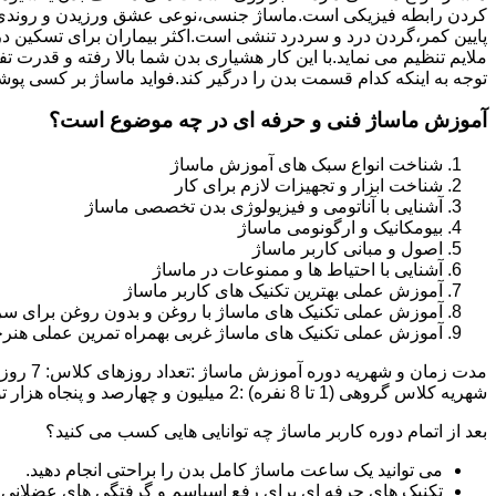
کردن رابطه فیزیکی است.ماساژ جنسی،نوعی عشق ورزیدن و روندی 
پایین کمر،گردن درد و سردرد تنشی است.اکثر بیماران برای تسکین د
ملایم تنظیم می نماید.با این کار هشیاری بدن شما بالا رفته و قدر
توجه به اینکه کدام قسمت بدن را درگیر کند.فواید ماساژ بر کسی پوش
آموزش ماساژ فنی و حرفه ای در چه موضوع است؟
شناخت انواع سبک های آموزش ماساژ
شناخت ابزار و تجهیزات لازم برای کار
آشنایی با آناتومی و فیزیولوژی بدن تخصصی ماساژ
بیومکانیک و ارگونومی ماساژ
اصول و مبانی کاربر ماساژ
آشنایی با احتیاط ها و ممنوعات در ماساژ
آموزش عملی بهترین تکنیک های کاربر ماساژ
آموزش عملی تکنیک های ماساژ با روغن و بدون روغن برای سر
آموزش عملی تکنیک های ماساژ غربی بهمراه تمرین عملی هنرج
شهریه کلاس گروهی (1 تا 8 نفره) :2 میلیون و چهارصد و پنجاه هزار تومان شهریه کلاس خصوصی (1 یا 2 نفره):دو میلیون و نهصد و پنجاه هزار تومان تخفیف ثبت نام آنلاین :500 هزار تومان
بعد از اتمام دوره کاربر ماساژ چه توانایی هایی کسب می کنید؟
می توانید یک ساعت ماساژ کامل بدن را براحتی انجام دهید.
تکنیک های حرفه ای برای رفع اسپاسم و گرفتگی های عضلانی ر