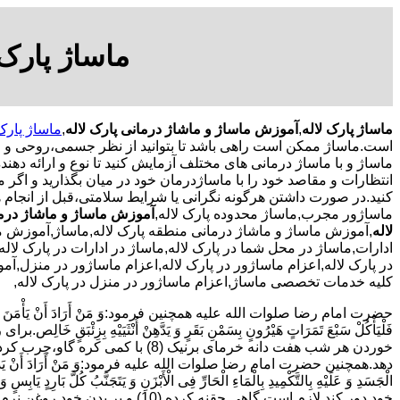
ماساژ پارک 
ماساژ پارک لاله
,
آموزش ماساژ و ماشاژ درمانی پارک لاله
,
ماساژ پارک 
است.ماساژ ممکن است راهی باشد تا بتوانید از نظر جسمی،روحی و ر
ماساژ و با ماساژ درمانی های مختلف آزمایش کنید تا نوع و ارائه دهند
انتظارات و مقاصد خود را با ماساژدرمان خود در میان بگذارید و اگر 
کنید.در صورت داشتن هرگونه نگرانی یا شرایط سلامتی،قبل از انجام
ماساژور مجرب,ماساژ محدوده پارک لاله,
آموزش ماساژ و ماشاژ درما
لاله
,آموزش ماساژ و ماشاژ درمانی منطقه پارک لاله,ماساژ,آموزش م
ادارات,ماساژ در محل شما در پارک لاله,ماساژ در ادارات در پارک لاله
در پارک لاله,اعزام ماساژور در پارک لاله,اعزام ماساژور در منزل,آ
کلیه خدمات تخصصی ماساژ,اعزام ماساژور در منزل در پارک لاله,
حضرت امام رضا صلوات الله علیه همچنین فرمود:وَ مَنْ أَرَادَ أَنْ یَأْمَنَ وَجَعَ السُّف
دهد.همچنین حضرت امام رضا صلوات الله علیه فرمود:وَ مَنْ أَرَادَ أَنْ یَذْهَبَ بِالرِّیحِ الْ
الْجَسَدِ وَ عَلَیْهِ بِالتَّکْمِیدِ بِالْمَاءِ الْحَارِّ فِی الْأَبْزَنِ وَ یَتَجَنَّبُ کُلَّ بَارِ
خود دور کند لازم است گاهی حقنه کرده (