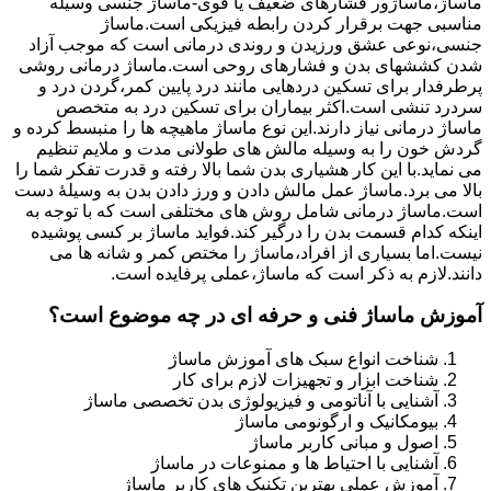
ماساژ،ماساژور فشارهای ضعیف یا قوی-ماساژ جنسی وسیله
مناسبی جهت برقرار کردن رابطه فیزیکی است.ماساژ
جنسی،نوعی عشق ورزیدن و روندی درمانی است که موجب آزاد
شدن کششهای بدن و فشارهای روحی است.ماساژ درمانی روشی
پرطرفدار برای تسکین دردهایی مانند درد پایین کمر،گردن درد و
سردرد تنشی است.اکثر بیماران برای تسکین درد به متخصص
ماساژ درمانی نیاز دارند.این نوع ماساژ ماهیچه ها را منبسط کرده و
گردش خون را به وسیله مالش های طولانی مدت و ملایم تنظیم
می نماید.با این کار هشیاری بدن شما بالا رفته و قدرت تفکر شما را
بالا می برد.ماساژ عمل مالش دادن و ورز دادن بدن به وسیلۀ دست
است.ماساژ درمانی شامل روش های مختلفی است که با توجه به
اینکه کدام قسمت بدن را درگیر کند.فواید ماساژ بر کسی پوشیده
نیست.اما بسیاری از افراد،ماساژ را مختص کمر و شانه ها می
دانند.لازم به ذکر است که ماساژ،عملی پرفایده است.
آموزش ماساژ فنی و حرفه ای در چه موضوع است؟
شناخت انواع سبک های آموزش ماساژ
شناخت ابزار و تجهیزات لازم برای کار
آشنایی با آناتومی و فیزیولوژی بدن تخصصی ماساژ
بیومکانیک و ارگونومی ماساژ
اصول و مبانی کاربر ماساژ
آشنایی با احتیاط ها و ممنوعات در ماساژ
آموزش عملی بهترین تکنیک های کاربر ماساژ