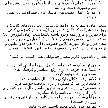
آموزش عملی تکنیک های ماساژ با روغن و بدون روغن برای
سر و صورت،دست و پا،تنه
آموزش عملی تکنیک های ماساژ غربی بهمراه تمرین عملی
هنرجو
مدت زمان و شهریه دوره آموزش ماساژ :تعداد روزهای کلاس: 7
روز:تعداد شرکت کنندگان: 8 نفر نهایتا (به علت اینکه زمان کافی
برای تمرین و مرور همه وجود داشته باشد) مدت زمان آموزش : 30
ساعت شهریه کلاس گروهی (1 تا 8 نفره) :2 میلیون و چهارصد و
پنجاه هزار تومان شهریه کلاس خصوصی (1 یا 2 نفره):دو میلیون و
نهصد و پنجاه هزار تومان تخفیف ثبت نام آنلاین :500 هزار تومان
بعد از اتمام دوره کاربر ماساژ چه توانایی هایی کسب می کنید؟
می توانید یک ساعت ماساژ کامل بدن را براحتی انجام دهید.
تکنیک های حرفه ای برای رفع اسپاسم و گرفتگی های
عضلانی را یاد خواهید گرفت.
کلاس رفع اشکال رایگان تا 99 سال خواهید داشت.
معتبرترین مدرک ممکن در ایران دریافت خواهید کرد.
عمومی ترین و مشتری پسندترین ماساژ حال حاضر که دارای
بازار کار زیادی می باشد را یاد میگیرید.
مزایای شرکت در دوره آموزش کاربر ماساژ فنی و حرفه ای
ورزمان چیست؟
تنها مدرک دریافت مجوز تاسیس سالن ماساژ