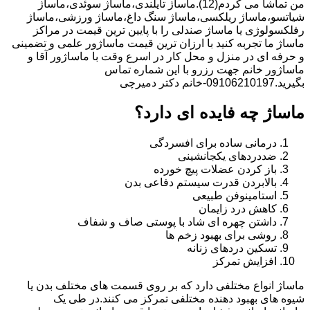
من تماشا می کردم(12).ماساژ تایلندی،ماساژ سوئدی،ماساژ
شیاتسو،ماساژ ریلکسی،ماساژ سنگ داغ،ماساژ ورزشی،ماساژ
رفلکسولوژی یا ماساژ صندلی را با پایین ترین قیمت در مراکز
ماساژ ما تجربه کنید با ارزان ترین قیمت ماساژور علمی و تضمینی
و حرفه ای در منزل و محل کار در اسرع وقت با ماساژور آقا و
ماساژور خانم جهت رزرو با این شماره تماس
بگیرید.09106210197-خانم دکتر دمیرچی
ماساژ چه فایده ای دارد؟
درمانی ساده برای افسردگی
ضددردهای یکجانشینی
باز کردن عضلات پیچ خورده
بالابردن قدرت سیستم دفاعی بدن
استامینوفن طبیعی
کاهش درد زایمان
داشتن چهره ای شاد با پوستی صاف و شفاف
روشی برای بهبود زخم ها
تسکین دردهای زنانه
افزایش تمرکز
ماساژ انواع مختلفی دارد که بر روی قسمت های مختلف بدن یا
شیوه های بهبود دهنده مختلفی تمرکز می کنند.در طی یک