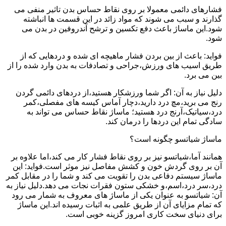
فشارهای دائمی معمولا بر روی نقاط حساس بدن تاثیر منفی می
گذارند و سبب می شوند که مواد زائد در این قسمت ها انباشته
شود.این ماساژ باعث دفع تکسین و ترشح آندروفین در بدن می
شود.
فواید: باعث از بین بردن فشار ماهیچه ای شده و دردهایی که از
طریق اسیب های ورزش،جراحی و تصادفات به بدن وارد شده را از
بین می برد.
دلیل نیاز به آن: اگر شما ورزشکار هستید،از دردهای دائمی گردن
رنج می برید،مچ درد دارید،دچار آماس کیسه های مفصلی،کمر
درد،سیاتیک،آرنج درد هستید؛ ماساژ نقاط حساس می تواند به
سادگی تمام این دردها را درمان کند.
ماساژ شیاتسو چگونه است؟
همانند آما،شیاتسو نیز بر روی نقاط فشار کار می کند،اما علاوه بر
آن بر روی گردش خون و کشش مفاصل نیز موثر است.فواید: این
ماساژ سیستم دفاعی بدن را تقویت می کند و شما را در مقابل کمر
درد،سر درد،اسم،و خشکی ستون فقرات نجات می دهد.دلیل نیاز به
آن: شیاتسو به عنوان یکی از ماساژ های معروف به شمار می رود
که تمام مزایای آن از طریق علمی به اثبات رسیده اند.این ماساژ
برای دنیای سخت کاری امروز گزینه خوبی است.