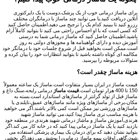
برای ماساژ درمانی خوب از یک پزشک،دوست یا یک دایرکتوری
آنلاین دریافت کنید.یا می توانید چند ماساژ با درمانگران مختلف
رزرو کنید تا ببینید کدام یک را ترجیح می دهید.اطمینان حاصل کنید
که کسی است که با او احساس راحتی می کنید تا بتوانید کاملاً آرام
باشید.اطمینان حاصل کنید که ماساژ درمانی شما به درستی
آموزش دیده و دارای گواهینامه ها و مجوزهای دولتی به روز
است.ممکن است بخواهید قبل از شروع جلسات خود با درمانگر خود
مکالمه ای کوتاه داشته باشید تا بتوانید انتظارات خود را بیان کرده و
سئوالات مربوطه را بپرسید.
هزینه ماساژ چقدر است؟
قیمت ماساژ در ایران بسیار متفاوت است.ماساژ یک ساعته معمولاً
150 تا 400 هزار تومان است.
قیمت ماساژ
درمانی رایحه،سنگ داغ و
ماساژ قبل از تولد گرانتر از ماساژهای استاندارد است.بسته به
مکان،برخی از ماساژهای ویژه مانند ماساژهای عمیق،تایلندی یا
ماساژهای ورزشی نیز ممکن است کمی بالاتر باشند.اگر می خواهید
با هزینه مناسب تری ماساژ پیدا کنید،می توانید ماساژ شهید
هرندی,آموزش ماساژ و ماشاژ درمانی شهید هرندی در منطقه خود
بازدید کنید یا یک ماساژ درمانی پیدا کنید که در خانه کار می کند.اگر
بتوانید نشان دهید که برای درمان یک بیماری پزشکی استفاده می
شود،گاهی اوقات بیمه ماساژ درمانی را پوشش می دهد.اگر بخشی