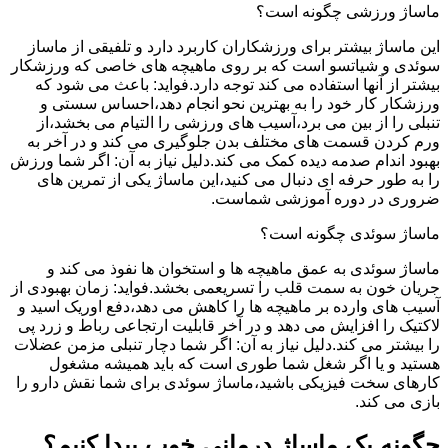
ماساژ ورزشی چگونه است؟
این ماساژ بیشتر برای ورزشکاران کاربرد دارد و تلفیقی از ماساز
سوئدی و شیاتسو است که بر روی ماهیچه های خاصی که ورزشکار
بیشتر از آنها استفاده می کند توجه دارد.فواید: باعث می شود که
ورزشکار کار خود را به بهترین نحو انجام دهد،احساس سستی و
تنبلی را از بین می برد،آسیب های ورزشی را التیام می بخشد،از
ورم کردن قسمت های مختلف بدن جلوگیری می کند و در آخر به
بهبود اندام صدمه دیده کمک می کند.دلیل نیاز به آن: اگر شما ورزش
را به طور حرفه ای دنبال می کنید،این ماساژ یکی از تمرین های
ضروری در دوره آموزشی شماست.
ماساژ سوئدی چگونه است؟
ماساژ سوئدی به عمق ماهیچه ها و استخوان ها نفوذ می کند و
جریان خون به سمت قلب را تسریعمی بخشد.فواید: زمان بهبودی از
آسیب های وارده بر ماهیچه ها را کاهش می دهد،دفع اوریک اسید و
لاکتیک را افزایش می دهد و در آخر قابلیت ارتجاعی رباط و زرد پی
را بیشتر می کند.دلیل نیاز به آن: اگر شما دچار تنبلی مزمن عضلات
هستید و یا اگر شغل شما طوری است که باید همیشه مشغول
کارهای سخت فیزیکی باشید،ماساژ سوئدی برای شما نقش دارو را
بازی می کند.
چگونه یک ماساژ درمانی خوب پیدا کنیم؟