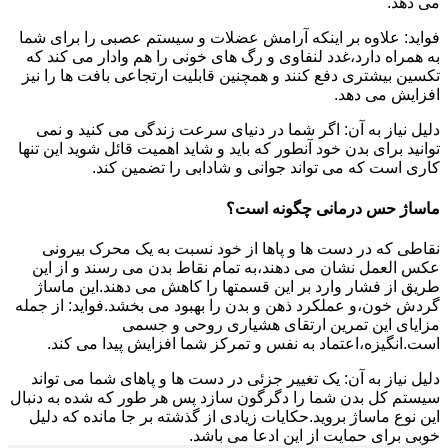
می دهد.
فواید: علاوه بر اینکه آرامش عضلات و سیستم عصبی را برای شما
به همراه دارد،غدد لنفاوی و رگ های خونی را هم وادار می کند که
تکسین بیشتری دفع کنند و همچنین قابلیت ارتجاعی بافت ها را نیز
افزایش می دهد.
دلیل نیاز به آن: اگر شما در دنیای سرعت زندگی می کنید و نمی
توانید برای بدن خود آنطور که باید و شاید اهمیت قائل شوید این تنها
کاری است که می تواند جوانی و شادابی را تضمین کند.
ماساژ حس درمانی چگونه است؟
نقاطی که در دست ها و پاها از خود نسبت به یک محرک بیرونی
عکس العمل نشان می دهند،به تمام نقاط بدن می رسند و از این
طریق از فشار وارد بر این قسمتها را کاهش می دهند.این ماساژ
گردش خون،و عملکرد ذهن و بدن را بهبود می بخشد.فواید: از جمله
مزایای این تمرین ارتقای هشیاری روحی و جسمی
است.انگیزه،اعتماد به نفس و تمرکز شما افزایش پیدا می کند.
دلیل نیاز به آن: یک تغییر جزئی در دست ها و پاهای شما می تواند
سیستم کل بدن شما را دگرگون سازد پس هر طور که شده به دنبال
این نوع ماساژ بروید.حکایات زیادی از گذشته بر جا مانده که دلیل
خوبی برای حمایت از این ادعا می باشد.