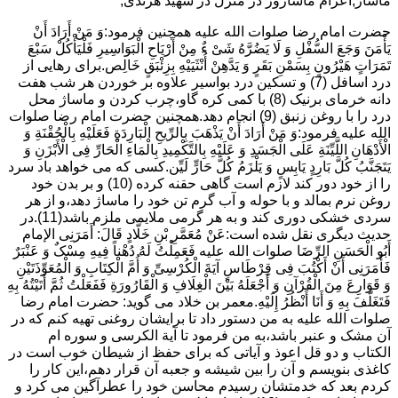
ماساژ,اعزام ماساژور در منزل در شهید هرندی,
حضرت امام رضا صلوات الله علیه همچنین فرمود:وَ مَنْ أَرَادَ أَنْ
یَأْمَنَ وَجَعَ السُّفْلِ وَ لَا یَضُرَّهُ شَیْ ءٌ مِنْ أَرْیَاحِ الْبَوَاسِیرِ فَلْیَأْکُلْ سَبْعَ
تَمَرَاتٍ هَیْرُونٍ بِسَمْنِ بَقَرٍ وَ یَدَّهِنْ أُنْثَیَیْهِ بِزِئْبَقٍ خَالِص.برای رهایی از
درد اسافل (7) و تسکین درد بواسیر علاوه بر خوردن هر شب هفت
دانه خرمای برنیک (8) با کمی کره گاو،چرب کردن و ماساژ محل
درد را با روغن زنبق (9) انجام دهد.همچنین حضرت امام رضا صلوات
الله علیه فرمود:وَ مَنْ أَرَادَ أَنْ یَذْهَبَ بِالرِّیحِ الْبَارِدَةِ فَعَلَیْهِ بِالْحُقْنَةِ وَ
الْأَدْهَانِ اللَّیِّنَةِ عَلَى الْجَسَدِ وَ عَلَیْهِ بِالتَّکْمِیدِ بِالْمَاءِ الْحَارِّ فِی الْأَبْزَنِ وَ
یَتَجَنَّبُ کُلَّ بَارِدٍ یَابِسٍ وَ یَلْزَمُ کُلَّ حَارٍّ لَیِّن.کسی که می خواهد باد سرد
را از خود دور کند لازم است گاهی حقنه کرده (10) و بر بدن خود
روغن نرم بمالد و با حوله و آب گرم تن خود را ماساژ دهد،و از هر
سردی خشکی دوری کند و به هر گرمی ملایمی ملزم باشد(11).در
حدیث دیگری نقل شده است:عَنْ مُعَمَّرِ بْنِ خَلَّادٍ قَالَ: أَمَرَنِی الإمام
أَبُو الْحَسَنِ الرِّضَا صلوات الله علیه فَعَمِلْتُ لَهُ دُهْناً فِیهِ مِسْکٌ وَ عَنْبَرٌ
فَأَمَرَنِی أَنْ أَکْتُبَ فِی قِرْطَاسٍ آیَةَ الْکُرْسِیِّ وَ أُمَّ الْکِتَابِ وَ الْمُعَوِّذَتَیْنِ
وَ قَوَارِعَ مِنَ الْقُرْآنِ وَ أَجْعَلَهُ بَیْنَ الْغِلَافِ وَ الْقَارُورَةِ فَفَعَلْتُ ثُمَّ أَتَیْتُهُ بِهِ
فَتَغَلَّفَ بِهِ وَ أَنَا أَنْظُرُ إِلَیْهِ.معمر بن خلاد می گوید: حضرت امام رضا
صلوات الله علیه به من دستور داد تا برایشان روغنى تهیه کنم که در
آن مشک و عنبر باشد،به من فرمود تا آیة الکرسى و سوره ام
الکتاب و دو قل اعوذ و آیاتى که براى حفظ از شیطان خوب است در
کاغذى بنویسم و آن را بین شیشه و جعبه آن قرار دهم،این کار را
کردم بعد که خدمتشان رسیدم محاسن خود را عطرآگین می کرد و