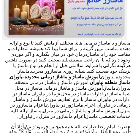
ماساژ و با ماساژ درمانی های مختلف آزمایش کنید تا نوع و ارائه
دهنده مناسب ترین گزینه را برای شما پیدا کند.همیشه انتظارات و
مقاصد خود را با ماساژدرمان خود در میان بگذارید و اگر موردی
وجود دارد که با آن راحت نیستید،بلند صحبت کنید.در صورت داشتن
هرگونه نگرانی یا شرایط سلامتی،قبل از انجام هر نوع ماساژ با
پزشک خود صحبت کنید.شبانه روزی ماساژور مجرب,ماساژ
محدوده نیاوران,
آموزش ماساژ و ماشاژ درمانی محدوده نیاوران
,
ماساژ منطقه نیاوران
,آموزش ماساژ و ماشاژ درمانی منطقه
نیاوران,ماساژ,آموزش ماساژ و ماشاژ درمانی,ماساژ در محل
شما,ماساژ در ادارات,ماساژ در محل شما در نیاوران,ماساژ در
ادارات در نیاوران,ماساژ با نرخ اتحادیه,آموزش ماساژ و ماشاژ
درمانی در نیاوران,اعزام ماساژور در نیاوران,اعزام ماساژور در
منزل,آموزش ماساژ و ماشاژ درمانی در منزل,ماساژ ارائه کلیه
خدمات تخصصی ماساژ,اعزام ماساژور در منزل در نیاوران,
حضرت امام رضا صلوات الله علیه همچنین فرمود:وَ مَنْ أَرَادَ أَنْ
یَأْمَنَ وَجَعَ السُّفْلِ وَ لَا یَضُرَّهُ شَیْ ءٌ مِنْ أَرْیَاحِ الْبَوَاسِیرِ فَلْیَأْکُلْ سَبْعَ