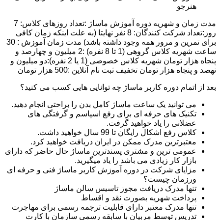
هنرجو
مدت زمان و شهریه دوره آموزش ماساژ :تعداد روزهای کلاس: 7
روز:تعداد شرکت کنندگان: 8 نفر نهایتا (به علت اینکه زمان کافی
برای تمرین و مرور همه وجود داشته باشد) مدت زمان آموزش : 30
ساعت شهریه کلاس گروهی (1 تا 8 نفره) :2 میلیون و چهارصد و
پنجاه هزار تومان شهریه کلاس خصوصی (1 یا 2 نفره):دو میلیون و
نهصد و پنجاه هزار تومان تخفیف ثبت نام آنلاین :500 هزار تومان
بعد از اتمام دوره کاربر ماساژ چه توانایی هایی کسب می کنید؟
می توانید یک ساعت ماساژ کامل بدن را براحتی انجام دهید.
تکنیک های حرفه ای برای رفع اسپاسم و گرفتگی های
عضلانی را یاد خواهید گرفت.
کلاس رفع اشکال رایگان تا 99 سال خواهید داشت.
معتبرترین مدرک ممکن در ایران دریافت خواهید کرد.
عمومی ترین و مشتری پسندترین ماساژ حال حاضر که دارای
بازار کار زیادی می باشد را یاد میگیرید.
مزایای شرکت در دوره آموزش کاربر ماساژ فنی و حرفه ای
ورزمان چیست؟
تنها مدرک دریافت مجوز تاسیس سالن ماساژ
پرداخت شهریه بصورت نقد و اقساط
تنها مدرک معتبر دارای قابلیت ترجمه رسمی برای مهاجرت
تدریس توسط مربیان با سابقه رسمی سازمان با کارت