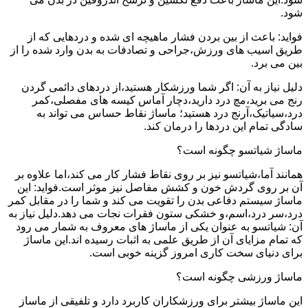
شود.
فواید: باعث از بین بردن فشار ماهیچه ای شده و دردهایی که از
طریق اسیب های ورزش،جراحی و تصادفات به بدن وارد شده را از
بین می برد.
دلیل نیاز به آن: اگر شما ورزشکار هستید،از دردهای دائمی گردن
رنج می برید،مچ درد دارید،دچار آماس کیسه های مفصلی،کمر
درد،سیاتیک،آرنج درد هستید؛ ماساژ نقاط حساس می تواند به
سادگی تمام این دردها را درمان کند.
ماساژ شیاتسو چگونه است؟
همانند آما،شیاتسو نیز بر روی نقاط فشار کار می کند،اما علاوه بر
آن بر روی گردش خون و کشش مفاصل نیز موثر است.فواید: این
ماساژ سیستم دفاعی بدن را تقویت می کند و شما را در مقابل کمر
درد،سر درد،اسم،و خشکی ستون فقرات نجات می دهد.دلیل نیاز به
آن: شیاتسو به عنوان یکی از ماساژ های معروف به شمار می رود
که تمام مزایای آن از طریق علمی به اثبات رسیده اند.این ماساژ
برای دنیای سخت کاری امروز گزینه خوبی است.
ماساژ ورزشی چگونه است؟
این ماساژ بیشتر برای ورزشکاران کاربرد دارد و تلفیقی از ماساز