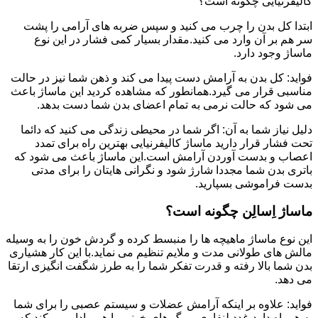
کالیفرنیایی چگونه است؟
ابتدا کل بدن را چرب می کنید و سپس ضربه های آرامی را پشت
سر هم بر آن وارد می کنید.مقدار بسیار کمی فشار در این نوع
ماساژ وجود دارد.
فواید: کل بدن به آرامش دست پیدا می کند و ذهن شما نیز در حالت
مناسبی قرار می گیرد.همانطور که مشاهده کردید این ماساژ باعث
می شود که حالت نرمی به تمام اعضای بدن شما دست بدهد.
دلیل نیاز شما به آن: اگر شما در محیطی زندگی می کنید که دائما
تحت فشار قرار دارید ماساژ کالیفرنیایی بهترین راه برای تمدد
اعصاب و بدست آوردن آرامش است.این ماساژ باعث می شود که
باتری بدن شما مجددا شارژ شود و نگرانی هایتان را برای مدتی
بدست فراموشی بسپارید.
ماساژ اِسالِن چگونه است؟
این نوع ماساژ ماهیچه ها را منبسط کرده و گردش خون را به وسیله
مالش های طولانی مدت و ملایم تنظیم می نماید.با این کار هشیاری
بدن شما بالا رفته و قدرت تفکر شما را به طرز شگفت انگیزی ارتقا
می دهد.
فواید: علاوه بر اینکه آرامش عضلات و سیستم عصبی را برای شما
به همراه دارد،غدد لنفاوی و رگ های خونی را هم وادار می کند که