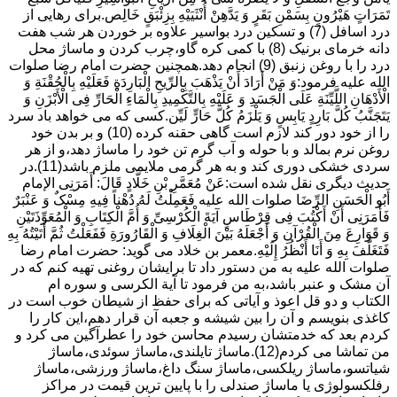
تَمَرَاتٍ هَیْرُونٍ بِسَمْنِ بَقَرٍ وَ یَدَّهِنْ أُنْثَیَیْهِ بِزِئْبَقٍ خَالِص.برای رهایی از
درد اسافل (7) و تسکین درد بواسیر علاوه بر خوردن هر شب هفت
دانه خرمای برنیک (8) با کمی کره گاو،چرب کردن و ماساژ محل
درد را با روغن زنبق (9) انجام دهد.همچنین حضرت امام رضا صلوات
الله علیه فرمود:وَ مَنْ أَرَادَ أَنْ یَذْهَبَ بِالرِّیحِ الْبَارِدَةِ فَعَلَیْهِ بِالْحُقْنَةِ وَ
الْأَدْهَانِ اللَّیِّنَةِ عَلَى الْجَسَدِ وَ عَلَیْهِ بِالتَّکْمِیدِ بِالْمَاءِ الْحَارِّ فِی الْأَبْزَنِ وَ
یَتَجَنَّبُ کُلَّ بَارِدٍ یَابِسٍ وَ یَلْزَمُ کُلَّ حَارٍّ لَیِّن.کسی که می خواهد باد سرد
را از خود دور کند لازم است گاهی حقنه کرده (10) و بر بدن خود
روغن نرم بمالد و با حوله و آب گرم تن خود را ماساژ دهد،و از هر
سردی خشکی دوری کند و به هر گرمی ملایمی ملزم باشد(11).در
حدیث دیگری نقل شده است:عَنْ مُعَمَّرِ بْنِ خَلَّادٍ قَالَ: أَمَرَنِی الإمام
أَبُو الْحَسَنِ الرِّضَا صلوات الله علیه فَعَمِلْتُ لَهُ دُهْناً فِیهِ مِسْکٌ وَ عَنْبَرٌ
فَأَمَرَنِی أَنْ أَکْتُبَ فِی قِرْطَاسٍ آیَةَ الْکُرْسِیِّ وَ أُمَّ الْکِتَابِ وَ الْمُعَوِّذَتَیْنِ
وَ قَوَارِعَ مِنَ الْقُرْآنِ وَ أَجْعَلَهُ بَیْنَ الْغِلَافِ وَ الْقَارُورَةِ فَفَعَلْتُ ثُمَّ أَتَیْتُهُ بِهِ
فَتَغَلَّفَ بِهِ وَ أَنَا أَنْظُرُ إِلَیْهِ.معمر بن خلاد می گوید: حضرت امام رضا
صلوات الله علیه به من دستور داد تا برایشان روغنى تهیه کنم که در
آن مشک و عنبر باشد،به من فرمود تا آیة الکرسى و سوره ام
الکتاب و دو قل اعوذ و آیاتى که براى حفظ از شیطان خوب است در
کاغذى بنویسم و آن را بین شیشه و جعبه آن قرار دهم،این کار را
کردم بعد که خدمتشان رسیدم محاسن خود را عطرآگین می کرد و
من تماشا می کردم(12).ماساژ تایلندی،ماساژ سوئدی،ماساژ
شیاتسو،ماساژ ریلکسی،ماساژ سنگ داغ،ماساژ ورزشی،ماساژ
رفلکسولوژی یا ماساژ صندلی را با پایین ترین قیمت در مراکز