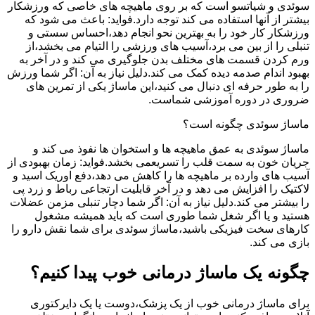
سوئدی و شیاتسو است که بر روی ماهیچه های خاصی که ورزشکار
بیشتر از آنها استفاده می کند توجه دارد.فواید: باعث می شود که
ورزشکار کار خود را به بهترین نحو انجام دهد،احساس سستی و
تنبلی را از بین می برد،آسیب های ورزشی را التیام می بخشد،از
ورم کردن قسمت های مختلف بدن جلوگیری می کند و در آخر به
بهبود اندام صدمه دیده کمک می کند.دلیل نیاز به آن: اگر شما ورزش
را به طور حرفه ای دنبال می کنید،این ماساژ یکی از تمرین های
ضروری در دوره آموزشی شماست.
ماساژ سوئدی چگونه است؟
ماساژ سوئدی به عمق ماهیچه ها و استخوان ها نفوذ می کند و
جریان خون به سمت قلب را تسریعمی بخشد.فواید: زمان بهبودی از
آسیب های وارده بر ماهیچه ها را کاهش می دهد،دفع اوریک اسید و
لاکتیک را افزایش می دهد و در آخر قابلیت ارتجاعی رباط و زرد پی
را بیشتر می کند.دلیل نیاز به آن: اگر شما دچار تنبلی مزمن عضلات
هستید و یا اگر شغل شما طوری است که باید همیشه مشغول
کارهای سخت فیزیکی باشید،ماساژ سوئدی برای شما نقش دارو را
بازی می کند.
چگونه یک ماساژ درمانی خوب پیدا کنیم؟
برای ماساژ درمانی خوب از یک پزشک،دوست یا یک دایرکتوری