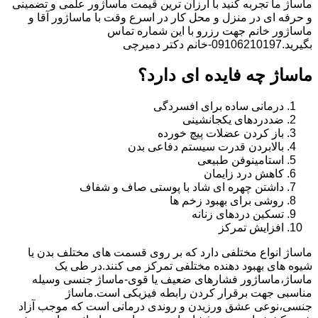
ماساژ ما تجربه کنید با ارزان ترین قیمت ماساژور علمی و تضمینی
و حرفه ای در منزل و محل کار در اسرع وقت با ماساژور آقا و
ماساژور خانم جهت رزرو با این شماره تماس
بگیرید.09106210197-خانم دکتر دمیرچی
ماساژ چه فایده ای دارد؟
درمانی ساده برای افسردگی
ضددردهای یکجانشینی
باز کردن عضلات پیچ خورده
بالابردن قدرت سیستم دفاعی بدن
استامینوفن طبیعی
کاهش درد زایمان
داشتن چهره ای شاد با پوستی صاف و شفاف
روشی برای بهبود زخم ها
تسکین دردهای زنانه
افزایش تمرکز
ماساژ انواع مختلفی دارد که بر روی قسمت های مختلف بدن یا
شیوه های بهبود دهنده مختلفی تمرکز می کنند.در طی یک
ماساژ،ماساژور فشارهای ضعیف یا قوی-ماساژ جنسی وسیله
مناسبی جهت برقرار کردن رابطه فیزیکی است.ماساژ
جنسی،نوعی عشق ورزیدن و روندی درمانی است که موجب آزاد