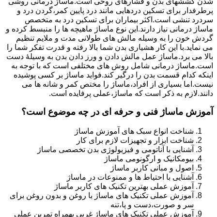
شدن کششهای بدن و فشارهای روحی است.ماساژ درمانی روشی
پرطرفدار برای تسکین دردهایی مانند درد پایین کمر،گردن درد و
سردرد تنشی است.اکثر بیماران برای تسکین درد به متخصص
ماساژ درمانی نیاز دارند.این نوع ماساژ ماهیچه ها را منبسط کرده و
گردش خون را به وسیله مالش های طولانی مدت و ملایم تنظیم
می نماید.با این کار هشیاری بدن شما بالا رفته و قدرت تفکر شما را
بالا می برد.ماساژ عمل مالش دادن و ورز دادن بدن به وسیلۀ دست
است.ماساژ درمانی شامل روش های مختلفی است که با توجه به
اینکه کدام قسمت بدن را درگیر کند.فواید ماساژ بر کسی پوشیده
نیست.اما بسیاری از افراد،ماساژ را مختص کمر و شانه ها می
دانند.لازم به ذکر است که ماساژ،عملی پرفایده است.
آموزش ماساژ فنی و حرفه ای در چه موضوع است؟
شناخت انواع سبک های آموزش ماساژ
شناخت ابزار و تجهیزات لازم برای کار
آشنایی با آناتومی و فیزیولوژی بدن تخصصی ماساژ
بیومکانیک و ارگونومی ماساژ
اصول و مبانی کاربر ماساژ
آشنایی با احتیاط ها و ممنوعات در ماساژ
آموزش عملی بهترین تکنیک های کاربر ماساژ
آموزش عملی تکنیک های ماساژ با روغن و بدون روغن برای
سر و صورت،دست و پا،تنه
آموزش عملی تکنیک های ماساژ غربی بهمراه تمرین عملی