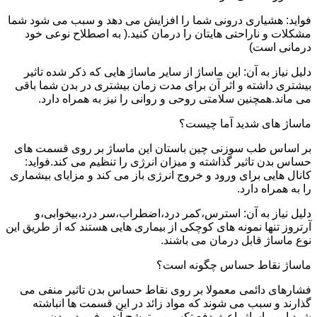
فواید: هشیاری درونی شما را افزایش می دهد و سبب می شود شما
مشکلات و ناراحتی هایتان را درمان کنید.( به اصطلاح نوعی خود
درمانی است)
دلیل نیاز به آن: این ماساژ از سایر ماساژ هایی که ذکر شده تاثیر
بیشتری داشته و اثر آن برای مدت زمان بیشتری در بدن شما باقی
می ماند.همچنین سلامتی روحی و روانی را نیز به همراه دارد.
ماساژ های شدید آما چیست؟
بر اساس طب سوزنی چین باستان این ماساژ بر روی قسمت های
حساس بدن تاثیر گذاشته و میزان انرژی را تنظیم می کند.فواید:
کانال هایی برای ورود و خروج انرژی باز می کند و مزایای بیشماری
را به همراه دارد.
دلیل نیاز به آن: استرس،کمر درد،اضطراب،سر درد،بیخوابی،و
آرتروز تنها نمونه های کوچکی از بیماری هایی هستند که از طریق این
نوع ماساژ قابل درمان می باشند.
ماساژ نقاط حساس چگونه است؟
فشارهای دائمی معمولا بر روی نقاط حساس بدن تاثیر منفی می
گذارند و سبب می شوند که مواد زائد در این قسمت ها انباشته
شود.این ماساژ باعث دفع تکسین و ترشح آندروفین در بدن می