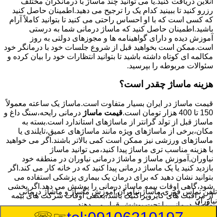
آنلاین دریافت کنید.یا می توانید چند ماساژ با درمانگران مختلف
رزرو کنید تا ببینید کدام یک را ترجیح می دهید.اطمینان حاصل کنید
که کسی است که با او احساس راحتی می کنید تا بتوانید کاملاً آرام
باشید.اطمینان حاصل کنید که ماساژ درمانی شما به درستی
آموزش دیده و دارای گواهینامه ها و مجوزهای دولتی به روز
است.ممکن است بخواهید قبل از شروع جلسات خود با درمانگر خود
مکالمه ای کوتاه داشته باشید تا بتوانید انتظارات خود را بیان کرده و
سئوالات مربوطه را بپرسید.
هزینه ماساژ چقدر است؟
قیمت ماساژ در ایران بسیار متفاوت است.ماساژ یک ساعته معمولاً
150 تا 400 هزار تومان است.
قیمت ماساژ
درمانی رایحه،سنگ داغ و
ماساژ قبل از تولد گرانتر از ماساژهای استاندارد است.بسته به
مکان،برخی از ماساژهای ویژه مانند ماساژهای عمیق،تایلندی یا
ماساژهای ورزشی نیز ممکن است کمی بالاتر باشند.اگر می خواهید
با هزینه مناسب تری ماساژ پیدا کنید،می توانید ماساژ
نیاوران,آموزش ماساژ و ماشاژ درمانی نیاوران در منطقه خود
بازدید کنید یا یک ماساژ درمانی پیدا کنید که در خانه کار می کند.اگر
بتوانید نشان دهید که برای درمان یک بیماری پزشکی استفاده می
شود،گاهی اوقات بیمه ماساژ درمانی را پوشش می دهد.اگر بخشی
تلفن تماس فوری
ماساژ نیاوران,آموزش ماساژ و ماشاژ درمانی
از مراقبت های کایروپراکتیک باشد،بعضی اوقات شرکت های بیمه
نیاوران
ماساژ درمانی را تحت پوشش قرار می دهند.