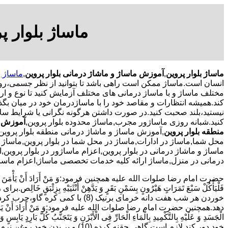
ماساژ بلوار پ
ماساژ بلوار پروین
,
آموزش ماساژ و ماشاژ درمانی بلوار پروین
,
ماساژ ب
انسان است.ماساژ ممکن است راهی باشد تا بتوانید از نظر جسمی،رو
مختلف ماساژ و با ماساژ درمانی های مختلف آزمایش کنید تا نوع و ارائ
کند.همیشه انتظارات و مقاصد خود را با ماساژدرمان خود در میان بگذا
نیستید،بلند صحبت کنید.در صورت داشتن هرگونه نگرانی یا شرایط سل
کنید.شبانه روزی ماساژور مجرب,ماساژ محدوده بلوار پروین,
آموزش م
منطقه بلوار پروین
,آموزش ماساژ و ماشاژ درمانی منطقه بلوار پروین
محل شما,ماساژ در ادارات,ماساژ در محل شما در بلوار پروین,ماساژ در
ماساژ و ماشاژ درمانی در بلوار پروین,اعزام ماساژور در بلوار پروی
درمانی در منزل,ماساژ ارائه کلیه خدمات تخصصی ماساژ,اعزام ماساژو
حضرت امام رضا صلوات الله علیه همچنین فرمود:وَ مَنْ أَرَادَ أَنْ یَأْمَنَ وَجَعَ السُّف
دهد.همچنین حضرت امام رضا صلوات الله علیه فرمود:وَ مَنْ أَرَادَ أَنْ یَذْهَبَ بِالرِّیحِ الْ
الْجَسَدِ وَ عَلَیْهِ بِالتَّکْمِیدِ بِالْمَاءِ الْحَارِّ فِی الْأَبْزَنِ وَ یَتَجَنَّبُ کُلَّ بَارِ
خود دور کند لازم است گاهی حقنه کرده (