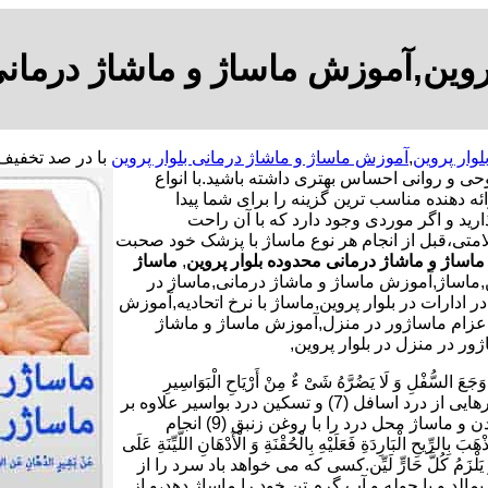
روین,آموزش ماساژ و ماشاژ درمانی
لوار پروین
,
آموزش ماساژ و ماشاژ درمانی بلوار پروین
حی و روانی احساس بهتری داشته باشید.
با انواع
ه دهنده مناسب ترین گزینه را برای شما پیدا
رید و اگر موردی وجود دارد که با آن راحت
امتی،قبل از انجام هر نوع ماساژ با پزشک خود صحبت
اساژ و ماشاژ درمانی محدوده بلوار پروین
,
ماساژ
,ماساژ,آموزش ماساژ و ماشاژ درمانی,ماساژ در
 ادارات در بلوار پروین,ماساژ با نرخ اتحادیه,آموزش
ن,اعزام ماساژور در منزل,آموزش ماساژ و ماشاژ
ر در منزل در بلوار پروین,
ْلِ وَ لَا یَضُرَّهُ شَیْ ءٌ مِنْ أَرْیَاحِ الْبَوَاسِیرِ
فَلْیَأْکُلْ سَبْعَ تَمَرَاتٍ هَیْرُونٍ بِسَمْنِ بَقَرٍ وَ یَدَّهِنْ أُنْثَیَیْهِ بِزِئْبَقٍ خَالِص.برای رهایی از درد اسافل (7) و تسکین درد بواسیر علاوه بر
خوردن هر شب هفت دانه خرمای برنیک (8) با کمی کره گاو،چرب کردن و ماساژ محل درد را با روغن زنبق (9) انجام
بَارِدَةِ فَعَلَیْهِ بِالْحُقْنَةِ وَ الْأَدْهَانِ اللَّیِّنَةِ عَلَى
دٍ یَابِسٍ وَ یَلْزَمُ کُلَّ حَارٍّ لَیِّن.کسی که می خواهد باد سرد را از
10) و بر بدن خود روغن نرم بمالد و با حوله و آب گرم تن خود را ماساژ دهد،و از