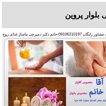
 بلوار پروین
با در صد تخفیف مشاور رایگان 09106210197-خانم دکتر دمیرچی ماساژ غذای روح