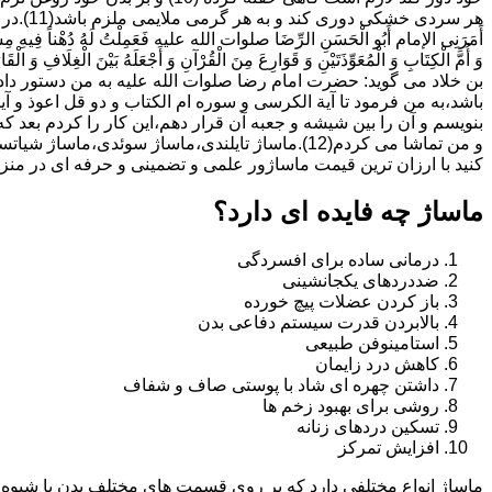
هر سردی خ
أَمَرَنِی الإمام أَبُو الْحَسَنِ الرِّضَا صلوات الله علیه فَعَمِلْتُ لَهُ دُهْناً فِیهِ مِسْکٌ
وَ أُمَّ الْکِتَابِ وَ الْمُعَوِّذَتَیْنِ وَ قَوَارِعَ مِنَ الْقُرْآنِ وَ أَجْعَلَهُ بَیْنَ الْغِلَافِ وَ الْقَارُ
بن خلاد می گوید: حضرت امام رضا صلوات الله علیه به من دستور داد 
باشد،به من فرمود تا آیة الکرسى و سوره ام الکتاب و دو قل اعوذ و
بنویسم و آن را بین شیشه و جعبه آن قرار دهم،این کار را کردم بع
و من تماشا می کردم(12).ماساژ تایلندی،ماساژ س
کنید با ارزان ترین قیمت ماساژور علمی و تضمینی و حرفه ای در منزل و محل کار 
ماساژ چه فایده ای دارد؟
درمانی ساده برای افسردگی
ضددردهای یکجانشینی
باز کردن عضلات پیچ خورده
بالابردن قدرت سیستم دفاعی بدن
استامینوفن طبیعی
کاهش درد زایمان
داشتن چهره ای شاد با پوستی صاف و شفاف
روشی برای بهبود زخم ها
تسکین دردهای زنانه
افزایش تمرکز
ماساژ انواع مختلفی دارد که بر روی قسمت های مختلف بدن یا شیوه