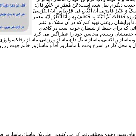
شکی دوری کند و به هر گرمی ملایمی ملزم باشد(11).در حدیث دیگری نقل شده است:عَنْ مُعَمَّرِ بْنِ خَلَّادٍ قَالَ:
 وَ عَنْبَرٌ فَأَمَرَنِی أَنْ أَکْتُبَ فِی قِرْطَاسٍ آیَةَ الْکُرْسِیِّ
ورَةِ فَفَعَلْتُ ثُمَّ أَتَیْتُهُ بِهِ فَتَغَلَّفَ بِهِ وَ أَنَا أَنْظُرُ إِلَیْهِ.معمر
تا برایشان روغنى تهیه کنم که در آن مشک و عنبر
 آیاتى که براى حفظ از شیطان خوب است در کاغذى
د که خدمتشان رسیدم محاسن خود را عطرآگین می کرد
وئدی،ماساژ شیاتسو،ماساژ ریلکسی،ماساژ سنگ داغ،ماساژ ورزشی،ماساژ رفلکسول
در اسرع وقت با ماساژور آقا و ماساژور خانم جهت رزرو با این شماره تماس بگیرید
 های بهبود دهنده مختلفی تمرکز می کنند.در طی یک ماساژ،ماساژور