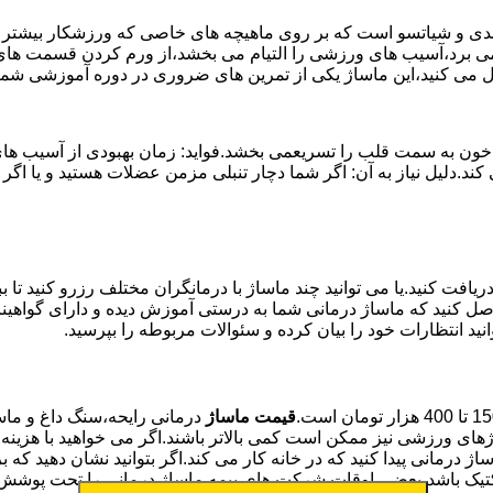
وئدی و شیاتسو است که بر روی ماهیچه های خاصی که ورزشکار بیشتر از
ن می برد،آسیب های ورزشی را التیام می بخشد،از ورم کردن قسمت های 
بال می کنید،این ماساژ یکی از تمرین های ضروری در دوره آموزشی ش
خون به سمت قلب را تسریعمی بخشد.فواید: زمان بهبودی از آسیب های و
می کند.دلیل نیاز به آن: اگر شما دچار تنبلی مزمن عضلات هستید و 
یافت کنید.یا می توانید چند ماساژ با درمانگران مختلف رزرو کنید تا 
ن حاصل کنید که ماساژ درمانی شما به درستی آموزش دیده و دارای گواه
نید انتظارات خود را بیان کرده و سئوالات مربوطه را بپرسید.
قیمت ماساژ
درمانی رایحه،سنگ داغ و ماسا
های ورزشی نیز ممکن است کمی بالاتر باشند.اگر می خواهید با هزینه م
اساژ درمانی پیدا کنید که در خانه کار می کند.اگر بتوانید نشان دهید 
کتیک باشد،بعضی اوقات شرکت های بیمه ماساژ درمانی را تحت پوشش 