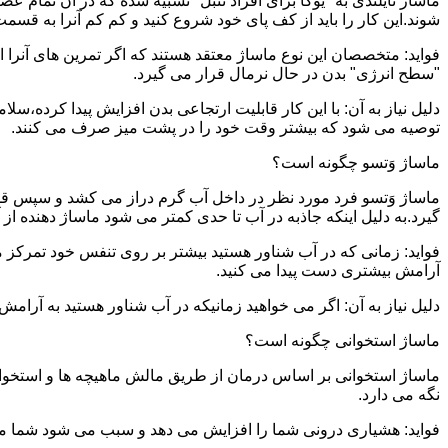
ماساژ تایلندی به "یوگا برای افراد تنبل" تشبیه شده که در آن تمام 
شوند.این کار را باید از کف پای خود شروع کنید و کم کم آنرا به قسمت 
فواید: متخصصان این نوع ماساژ معتقد هستند که اگر تمرین های آنرا 
"سطح انرژی" بدن در حال نرمال قرار می گیرد.
دلیل نیاز به آن: با این کار قابلیت ارتجاعی بدن افزایش پیدا کرده،س
توصیه می شود که بیشتر وقت خود را در پشت میز صرف می کنند.
ماساژ وَتسو چگونه است؟
ماساژ وَتسو فرد مورد نظر در داخل آب گرم دراز می کشد و سپس 
گیرد.به دلیل اینکه جاذبه در آب تا حدی کمتر می شود ماساژ دهنده ا
فواید: زمانی که در آب شناور هستید بیشتر بر روی تنفس خود تمرکز 
آرامش بیشتری دست پیدا می کنید.
دلیل نیاز به آن: اگر می خواهید زمانیکه در آب شناور هستید به آرام
ماساژ استخوانی چگونه است؟
ماساژ استخوانی بر اساس درمان از طریق مالش ماهیچه ها و استخوان
نگه می دارد.
فواید: هشیاری درونی شما را افزایش می دهد و سبب می شود شما مشک