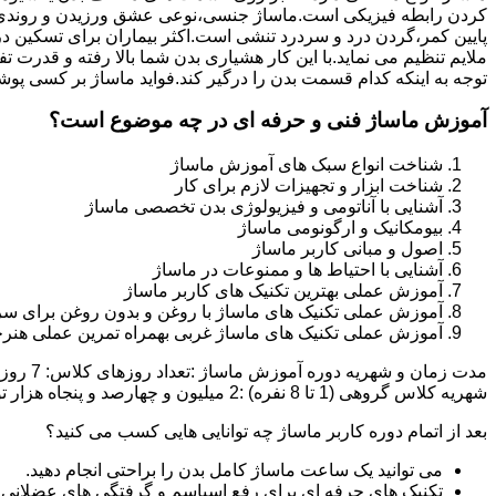
کردن رابطه فیزیکی است.ماساژ جنسی،نوعی عشق ورزیدن و روندی 
پایین کمر،گردن درد و سردرد تنشی است.اکثر بیماران برای تسکین د
ملایم تنظیم می نماید.با این کار هشیاری بدن شما بالا رفته و قدر
توجه به اینکه کدام قسمت بدن را درگیر کند.فواید ماساژ بر کسی پوش
آموزش ماساژ فنی و حرفه ای در چه موضوع است؟
شناخت انواع سبک های آموزش ماساژ
شناخت ابزار و تجهیزات لازم برای کار
آشنایی با آناتومی و فیزیولوژی بدن تخصصی ماساژ
بیومکانیک و ارگونومی ماساژ
اصول و مبانی کاربر ماساژ
آشنایی با احتیاط ها و ممنوعات در ماساژ
آموزش عملی بهترین تکنیک های کاربر ماساژ
آموزش عملی تکنیک های ماساژ با روغن و بدون روغن برای سر
آموزش عملی تکنیک های ماساژ غربی بهمراه تمرین عملی هنرج
شهریه کلاس گروهی (1 تا 8 نفره) :2 میلیون و چهارصد و پنجاه هزار تومان شهریه کلاس خصوصی (1 یا 2 نفره):دو میلیون و نهصد و پنجاه هزار تومان تخفیف ثبت نام آنلاین :500 هزار تومان
بعد از اتمام دوره کاربر ماساژ چه توانایی هایی کسب می کنید؟
می توانید یک ساعت ماساژ کامل بدن را براحتی انجام دهید.
تکنیک های حرفه ای برای رفع اسپاسم و گرفتگی های عضلانی ر