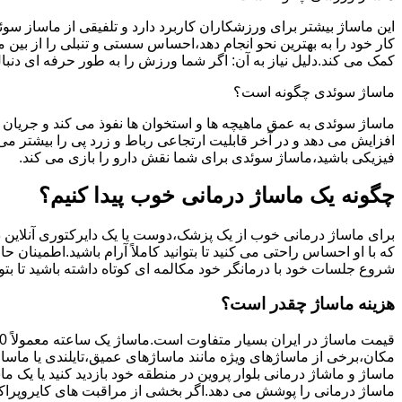
این ماساژ بیشتر برای ورزشکاران کاربرد دارد و تلفیقی از ماساز س
کار خود را به بهترین نحو انجام دهد،احساس سستی و تنبلی را از بی
کمک می کند.دلیل نیاز به آن: اگر شما ورزش را به طور حرفه ای دن
ماساژ سوئدی چگونه است؟
ماساژ سوئدی به عمق ماهیچه ها و استخوان ها نفوذ می کند و جریان 
افزایش می دهد و در آخر قابلیت ارتجاعی رباط و زرد پی را بیشتر 
فیزیکی باشید،ماساژ سوئدی برای شما نقش دارو را بازی می کند.
چگونه یک ماساژ درمانی خوب پیدا کنیم؟
برای ماساژ درمانی خوب از یک پزشک،دوست یا یک دایرکتوری آنلاین در
که با او احساس راحتی می کنید تا بتوانید کاملاً آرام باشید.اطمینا
شروع جلسات خود با درمانگر خود مکالمه ای کوتاه داشته باشید تا بتوا
هزینه ماساژ چقدر است؟
قیمت ماساژ در ایران بسیار متفاوت است.ماساژ یک ساعته معمولاً 150 تا 400 هزار تومان است.
مکان،برخی از ماساژهای ویژه مانند ماساژهای عمیق،تایلندی یا ماساژ
ماساژ و ماشاژ درمانی بلوار پروین در منطقه خود بازدید کنید یا یک م
ماساژ درمانی را پوشش می دهد.اگر بخشی از مراقبت های کایروپرا