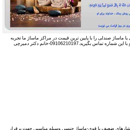
وژی یا ماساژ صندلی را با پایین ترین قیمت در مراکز ماساژ ما تجربه
.09106210197-خانم دکتر دمیرچی
 فشارهای ضعیف یا قوی-ماساژ جنسی وسیله مناسبی جهت برقرار