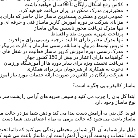
کلاس رفع اشکال رایگان تا 99 سال خواهید داشت.
معتبرترین مدرک ممکن در ایران دریافت خواهید کرد.
عمومی ترین و مشتری پسندترین ماساژ حال حاضر که دارای بازار
مزایای شرکت در دوره آموزش کاربر ماساژ فنی و حرفه ای 
تنها مدرک دریافت مجوز تاسیس سالن ماساژ
پرداخت شهریه بصورت نقد و اقساط
تنها مدرک معتبر دارای قابلیت ترجمه رسمی برای مهاجرت
تدریس توسط مربیان با سابقه رسمی سازمان با کارت مربیگری
مدرک رسمی دوره آموزش کاربر ماساژ فعالیت در شغل های 
گواهینامه دارای اعتبار در بیش از 150 کشور جهان
دریافت تخفیف ویژه برای سایر دوره ها از آموزشگاه ورزمان
دعوت به همکاری از هنرجویان برتر برای همکاری
شرکت رایگان در کلاس در صورت ارائه خدمات مورد نیاز آموز
ماساژ کالیفرنیایی چگونه است؟
ابتدا کل بدن را چرب می کنید و سپس ضربه های آرامی را پشت سر هم 
نوع ماساژ وجود دارد.
فواید: کل بدن به آرامش دست پیدا می کند و ذهن شما نیز در حالت م
ماساژ باعث می شود که حالت نرمی به تمام اعضای بدن شما دست ب
دلیل نیاز شما به آن: اگر شما در محیطی زندگی می کنید که دائما تحت 
تمدد اعصاب و بدست آوردن آرامش است.این ماساژ باعث می شود که ب