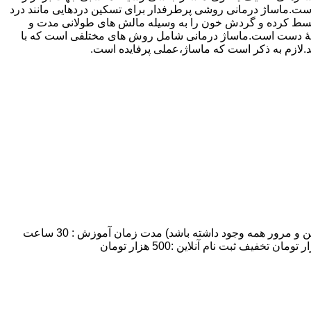
ماساژ درمانی روشی پرطرفدار برای تسکین دردهایی مانند درد
 منبسط کرده و گردش خون را به وسیله مالش های طولانی مدت و
ه وسیلۀ دست است.ماساژ درمانی شامل روش های مختلفی است که با
ند.لازم به ذکر است که ماساژ،عملی پرفایده است.
مدت زمان و شهریه دوره آموزش ماساژ :تعداد روزهای کلاس: 7 روز:تعداد شرکت کنندگان: 8 نفر نهایتا (به علت اینکه زمان کافی برای تمرین و مرور همه وجود داشته باشد) مدت زمان آموزش : 30 ساعت