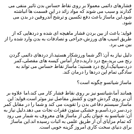
فشارهای دائمی معمولا بر روی نقاط حساس بدن تاثیر منفی می
گذارند و سبب می شوند که مواد زائد در این قسمت ها انباشته
شود.این ماساژ باعث دفع تکسین و ترشح آندروفین در بدن می
شود.
فواید: باعث از بین بردن فشار ماهیچه ای شده و دردهایی که از
طریق اسیب های ورزش،جراحی و تصادفات به بدن وارد شده را از
بین می برد.
دلیل نیاز به آن: اگر شما ورزشکار هستید،از دردهای دائمی گردن
رنج می برید،مچ درد دارید،دچار آماس کیسه های مفصلی،کمر
درد،سیاتیک،آرنج درد هستید؛ ماساژ نقاط حساس می تواند به
سادگی تمام این دردها را درمان کند.
ماساژ شیاتسو چگونه است؟
همانند آما،شیاتسو نیز بر روی نقاط فشار کار می کند،اما علاوه بر
آن بر روی گردش خون و کشش مفاصل نیز موثر است.فواید: این
ماساژ سیستم دفاعی بدن را تقویت می کند و شما را در مقابل کمر
درد،سر درد،اسم،و خشکی ستون فقرات نجات می دهد.دلیل نیاز به
آن: شیاتسو به عنوان یکی از ماساژ های معروف به شمار می رود
که تمام مزایای آن از طریق علمی به اثبات رسیده اند.این ماساژ
برای دنیای سخت کاری امروز گزینه خوبی است.