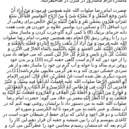
ماساژ,اعزام ماساژور در منزل در صاحبقرانیه,
حضرت امام رضا صلوات الله علیه همچنین فرمود:وَ مَنْ أَرَادَ أَنْ
یَأْمَنَ وَجَعَ السُّفْلِ وَ لَا یَضُرَّهُ شَیْ ءٌ مِنْ أَرْیَاحِ الْبَوَاسِیرِ فَلْیَأْکُلْ سَبْعَ
تَمَرَاتٍ هَیْرُونٍ بِسَمْنِ بَقَرٍ وَ یَدَّهِنْ أُنْثَیَیْهِ بِزِئْبَقٍ خَالِص.برای رهایی از
درد اسافل (7) و تسکین درد بواسیر علاوه بر خوردن هر شب هفت
دانه خرمای برنیک (8) با کمی کره گاو،چرب کردن و ماساژ محل
درد را با روغن زنبق (9) انجام دهد.همچنین حضرت امام رضا صلوات
الله علیه فرمود:وَ مَنْ أَرَادَ أَنْ یَذْهَبَ بِالرِّیحِ الْبَارِدَةِ فَعَلَیْهِ بِالْحُقْنَةِ وَ
الْأَدْهَانِ اللَّیِّنَةِ عَلَى الْجَسَدِ وَ عَلَیْهِ بِالتَّکْمِیدِ بِالْمَاءِ الْحَارِّ فِی الْأَبْزَنِ وَ
یَتَجَنَّبُ کُلَّ بَارِدٍ یَابِسٍ وَ یَلْزَمُ کُلَّ حَارٍّ لَیِّن.کسی که می خواهد باد سرد
را از خود دور کند لازم است گاهی حقنه کرده (10) و بر بدن خود
روغن نرم بمالد و با حوله و آب گرم تن خود را ماساژ دهد،و از هر
سردی خشکی دوری کند و به هر گرمی ملایمی ملزم باشد(11).در
حدیث دیگری نقل شده است:عَنْ مُعَمَّرِ بْنِ خَلَّادٍ قَالَ: أَمَرَنِی الإمام
أَبُو الْحَسَنِ الرِّضَا صلوات الله علیه فَعَمِلْتُ لَهُ دُهْناً فِیهِ مِسْکٌ وَ عَنْبَرٌ
فَأَمَرَنِی أَنْ أَکْتُبَ فِی قِرْطَاسٍ آیَةَ الْکُرْسِیِّ وَ أُمَّ الْکِتَابِ وَ الْمُعَوِّذَتَیْنِ
وَ قَوَارِعَ مِنَ الْقُرْآنِ وَ أَجْعَلَهُ بَیْنَ الْغِلَافِ وَ الْقَارُورَةِ فَفَعَلْتُ ثُمَّ أَتَیْتُهُ بِهِ
فَتَغَلَّفَ بِهِ وَ أَنَا أَنْظُرُ إِلَیْهِ.معمر بن خلاد می گوید: حضرت امام رضا
صلوات الله علیه به من دستور داد تا برایشان روغنى تهیه کنم که در
آن مشک و عنبر باشد،به من فرمود تا آیة الکرسى و سوره ام
الکتاب و دو قل اعوذ و آیاتى که براى حفظ از شیطان خوب است در
کاغذى بنویسم و آن را بین شیشه و جعبه آن قرار دهم،این کار را
کردم بعد که خدمتشان رسیدم محاسن خود را عطرآگین می کرد و