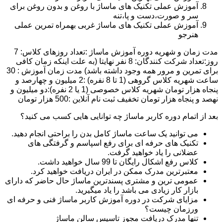
آموزش عملی تکنیک های ماساژ با روغن و بدون روغن برای
سر و صورت،دست و پا،تنه
آموزش عملی تکنیک های ماساژ غربی بهمراه تمرین عملی
هنرجو
مدت زمان و شهریه دوره آموزش ماساژ :تعداد روزهای کلاس: 7
روز:تعداد شرکت کنندگان: 8 نفر نهایتا (به علت اینکه زمان کافی
برای تمرین و مرور همه وجود داشته باشد) مدت زمان آموزش : 30
ساعت شهریه کلاس گروهی (1 تا 8 نفره) :2 میلیون و چهارصد و
پنجاه هزار تومان شهریه کلاس خصوصی (1 یا 2 نفره):دو میلیون و
نهصد و پنجاه هزار تومان تخفیف ثبت نام آنلاین :500 هزار تومان
بعد از اتمام دوره کاربر ماساژ چه توانایی هایی کسب می کنید؟
می توانید یک ساعت ماساژ کامل بدن را براحتی انجام دهید.
تکنیک های حرفه ای برای رفع اسپاسم و گرفتگی های
عضلانی را یاد خواهید گرفت.
کلاس رفع اشکال رایگان تا 99 سال خواهید داشت.
معتبرترین مدرک ممکن در ایران دریافت خواهید کرد.
عمومی ترین و مشتری پسندترین ماساژ حال حاضر که دارای
بازار کار زیادی می باشد را یاد میگیرید.
مزایای شرکت در دوره آموزش کاربر ماساژ فنی و حرفه ای
ورزمان چیست؟
تنها مدرک دریافت مجوز تاسیس سالن ماساژ