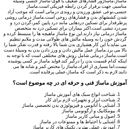
ماساژ،ماساژور فشارهای ضعیف یا قوی-ماساژ جنسی وسیله
مناسبی جهت برقرار کردن رابطه فیزیکی است.ماساژ
جنسی،نوعی عشق ورزیدن و روندی درمانی است که موجب آزاد
شدن کششهای بدن و فشارهای روحی است.ماساژ درمانی روشی
پرطرفدار برای تسکین دردهایی مانند درد پایین کمر،گردن درد و
سردرد تنشی است.اکثر بیماران برای تسکین درد به متخصص
ماساژ درمانی نیاز دارند.این نوع ماساژ ماهیچه ها را منبسط کرده و
گردش خون را به وسیله مالش های طولانی مدت و ملایم تنظیم
می نماید.با این کار هشیاری بدن شما بالا رفته و قدرت تفکر شما را
بالا می برد.ماساژ عمل مالش دادن و ورز دادن بدن به وسیلۀ دست
است.ماساژ درمانی شامل روش های مختلفی است که با توجه به
اینکه کدام قسمت بدن را درگیر کند.فواید ماساژ بر کسی پوشیده
نیست.اما بسیاری از افراد،ماساژ را مختص کمر و شانه ها می
دانند.لازم به ذکر است که ماساژ،عملی پرفایده است.
آموزش ماساژ فنی و حرفه ای در چه موضوع است؟
شناخت انواع سبک های آموزش ماساژ
شناخت ابزار و تجهیزات لازم برای کار
آشنایی با آناتومی و فیزیولوژی بدن تخصصی ماساژ
بیومکانیک و ارگونومی ماساژ
اصول و مبانی کاربر ماساژ
آشنایی با احتیاط ها و ممنوعات در ماساژ
آموزش عملی بهترین تکنیک های کاربر ماساژ