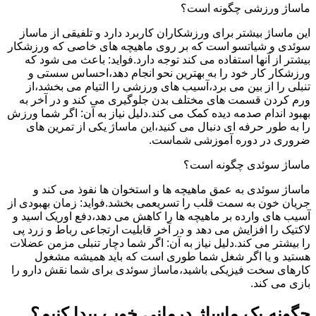
ماساژ ورزشی چگونه است؟
این ماساژ بیشتر برای ورزشکاران کاربرد دارد و تلفیقی از ماساز
سوئدی و شیاتسو است که بر روی ماهیچه های خاصی که ورزشکار
بیشتر از آنها استفاده می کند توجه دارد.فواید: باعث می شود که
ورزشکار کار خود را به بهترین نحو انجام دهد،احساس سستی و
تنبلی را از بین می برد،آسیب های ورزشی را التیام می بخشد،از
ورم کردن قسمت های مختلف بدن جلوگیری می کند و در آخر به
بهبود اندام صدمه دیده کمک می کند.دلیل نیاز به آن: اگر شما ورزش
را به طور حرفه ای دنبال می کنید،این ماساژ یکی از تمرین های
ضروری در دوره آموزشی شماست.
ماساژ سوئدی چگونه است؟
ماساژ سوئدی به عمق ماهیچه ها و استخوان ها نفوذ می کند و
جریان خون به سمت قلب را تسریعمی بخشد.فواید: زمان بهبودی از
آسیب های وارده بر ماهیچه ها را کاهش می دهد،دفع اوریک اسید و
لاکتیک را افزایش می دهد و در آخر قابلیت ارتجاعی رباط و زرد پی
را بیشتر می کند.دلیل نیاز به آن: اگر شما دچار تنبلی مزمن عضلات
هستید و یا اگر شغل شما طوری است که باید همیشه مشغول
کارهای سخت فیزیکی باشید،ماساژ سوئدی برای شما نقش دارو را
بازی می کند.
چگونه یک ماساژ درمانی خوب پیدا کنیم؟