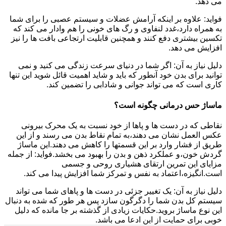
می دهد.
فواید: علاوه بر اینکه آرامش عضلات و سیستم عصبی را برای شما
به همراه دارد،غدد لنفاوی و رگ های خونی را هم وادار می کند که
تکسین بیشتری دفع کنند و همچنین قابلیت ارتجاعی بافت ها را نیز
افزایش می دهد.
دلیل نیاز به آن: اگر شما در دنیای سرعت زندگی می کنید و نمی
توانید برای بدن خود آنطور که باید و شاید اهمیت قائل شوید این تنها
کاری است که می تواند جوانی و شادابی را تضمین کند.
ماساژ حس درمانی چگونه است؟
نقاطی که در دست ها و پاها از خود نسبت به یک محرک بیرونی
عکس العمل نشان می دهند،به تمام نقاط بدن می رسند و از این
طریق از فشار وارد بر این قسمتها را کاهش می دهند.این ماساژ
گردش خون،و عملکرد ذهن و بدن را بهبود می بخشد.فواید: از جمله
مزایای این تمرین ارتقای هشیاری روحی و جسمی
است.انگیزه،اعتماد به نفس و تمرکز شما افزایش پیدا می کند.
دلیل نیاز به آن: یک تغییر جزئی در دست ها و پاهای شما می تواند
سیستم کل بدن شما را دگرگون سازد پس هر طور که شده به دنبال
این نوع ماساژ بروید.حکایات زیادی از گذشته بر جا مانده که دلیل
خوبی برای حمایت از این ادعا می باشد.