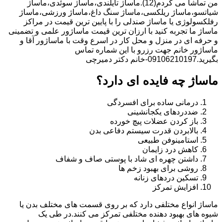
من تماشا می کردم(12).ماساژ تایلندی،ماساژ سوئدی،ماساژ
شیاتسو،ماساژ ریلکسی،ماساژ سنگ داغ،ماساژ ورزشی،ماساژ
رفلکسولوژی یا ماساژ صندلی را با پایین ترین قیمت در مراکز
ماساژ ما تجربه کنید با ارزان ترین قیمت ماساژور علمی و تضمینی
و حرفه ای در منزل و محل کار در اسرع وقت با ماساژور آقا و
ماساژور خانم جهت رزرو با این شماره تماس
بگیرید.09106210197-خانم دکتر دمیرچی
ماساژ چه فایده ای دارد؟
درمانی ساده برای افسردگی
ضددردهای یکجانشینی
باز کردن عضلات پیچ خورده
بالابردن قدرت سیستم دفاعی بدن
استامینوفن طبیعی
کاهش درد زایمان
داشتن چهره ای شاد با پوستی صاف و شفاف
روشی برای بهبود زخم ها
تسکین دردهای زنانه
افزایش تمرکز
ماساژ انواع مختلفی دارد که بر روی قسمت های مختلف بدن یا
شیوه های بهبود دهنده مختلفی تمرکز می کنند.در طی یک