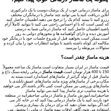
برای ماساژ درمانی خوب از یک پزشک،دوست یا یک دایرکتوری
آنلاین دریافت کنید.یا می توانید چند ماساژ با درمانگران مختلف
رزرو کنید تا ببینید کدام یک را ترجیح می دهید.اطمینان حاصل کنید
که کسی است که با او احساس راحتی می کنید تا بتوانید کاملاً آرام
باشید.اطمینان حاصل کنید که ماساژ درمانی شما به درستی
آموزش دیده و دارای گواهینامه ها و مجوزهای دولتی به روز
است.ممکن است بخواهید قبل از شروع جلسات خود با درمانگر خود
مکالمه ای کوتاه داشته باشید تا بتوانید انتظارات خود را بیان کرده و
سئوالات مربوطه را بپرسید.
هزینه ماساژ چقدر است؟
قیمت ماساژ در ایران بسیار متفاوت است.ماساژ یک ساعته معمولاً
150 تا 400 هزار تومان است.
قیمت ماساژ
درمانی رایحه،سنگ داغ و
ماساژ قبل از تولد گرانتر از ماساژهای استاندارد است.بسته به
مکان،برخی از ماساژهای ویژه مانند ماساژهای عمیق،تایلندی یا
ماساژهای ورزشی نیز ممکن است کمی بالاتر باشند.اگر می خواهید
با هزینه مناسب تری ماساژ پیدا کنید،می توانید ماساژ
صاحبقرانیه,آموزش ماساژ و ماشاژ درمانی صاحبقرانیه در منطقه
خود بازدید کنید یا یک ماساژ درمانی پیدا کنید که در خانه کار می
کند.اگر بتوانید نشان دهید که برای درمان یک بیماری پزشکی
استفاده می شود،گاهی اوقات بیمه ماساژ درمانی را پوشش می