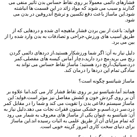
فشارهای دائمی معمولا بر روی نقاط حساس بدن تاثیر منفی می
گذارند و سبب می شوند که مواد زائد در این قسمت ها انباشته
شود.این ماساژ باعث دفع تکسین و ترشح آندروفین در بدن می
شود.
فواید: باعث از بین بردن فشار ماهیچه ای شده و دردهایی که از
طریق اسیب های ورزش،جراحی و تصادفات به بدن وارد شده را از
بین می برد.
دلیل نیاز به آن: اگر شما ورزشکار هستید،از دردهای دائمی گردن
رنج می برید،مچ درد دارید،دچار آماس کیسه های مفصلی،کمر
درد،سیاتیک،آرنج درد هستید؛ ماساژ نقاط حساس می تواند به
سادگی تمام این دردها را درمان کند.
ماساژ شیاتسو چگونه است؟
همانند آما،شیاتسو نیز بر روی نقاط فشار کار می کند،اما علاوه بر
آن بر روی گردش خون و کشش مفاصل نیز موثر است.فواید: این
ماساژ سیستم دفاعی بدن را تقویت می کند و شما را در مقابل کمر
درد،سر درد،اسم،و خشکی ستون فقرات نجات می دهد.دلیل نیاز به
آن: شیاتسو به عنوان یکی از ماساژ های معروف به شمار می رود
که تمام مزایای آن از طریق علمی به اثبات رسیده اند.این ماساژ
برای دنیای سخت کاری امروز گزینه خوبی است.