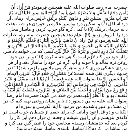
حضرت امام رضا صلوات الله علیه همچنین فرمود:وَ مَنْ أَرَادَ أَنْ
یَأْمَنَ وَجَعَ السُّفْلِ وَ لَا یَضُرَّهُ شَیْ ءٌ مِنْ أَرْیَاحِ الْبَوَاسِیرِ فَلْیَأْکُلْ سَبْعَ
تَمَرَاتٍ هَیْرُونٍ بِسَمْنِ بَقَرٍ وَ یَدَّهِنْ أُنْثَیَیْهِ بِزِئْبَقٍ خَالِص.برای رهایی از
درد اسافل (7) و تسکین درد بواسیر علاوه بر خوردن هر شب هفت
دانه خرمای برنیک (8) با کمی کره گاو،چرب کردن و ماساژ محل
درد را با روغن زنبق (9) انجام دهد.همچنین حضرت امام رضا صلوات
الله علیه فرمود:وَ مَنْ أَرَادَ أَنْ یَذْهَبَ بِالرِّیحِ الْبَارِدَةِ فَعَلَیْهِ بِالْحُقْنَةِ وَ
الْأَدْهَانِ اللَّیِّنَةِ عَلَى الْجَسَدِ وَ عَلَیْهِ بِالتَّکْمِیدِ بِالْمَاءِ الْحَارِّ فِی الْأَبْزَنِ وَ
یَتَجَنَّبُ کُلَّ بَارِدٍ یَابِسٍ وَ یَلْزَمُ کُلَّ حَارٍّ لَیِّن.کسی که می خواهد باد سرد
را از خود دور کند لازم است گاهی حقنه کرده (10) و بر بدن خود
روغن نرم بمالد و با حوله و آب گرم تن خود را ماساژ دهد،و از هر
سردی خشکی دوری کند و به هر گرمی ملایمی ملزم باشد(11).در
حدیث دیگری نقل شده است:عَنْ مُعَمَّرِ بْنِ خَلَّادٍ قَالَ: أَمَرَنِی الإمام
أَبُو الْحَسَنِ الرِّضَا صلوات الله علیه فَعَمِلْتُ لَهُ دُهْناً فِیهِ مِسْکٌ وَ عَنْبَرٌ
فَأَمَرَنِی أَنْ أَکْتُبَ فِی قِرْطَاسٍ آیَةَ الْکُرْسِیِّ وَ أُمَّ الْکِتَابِ وَ الْمُعَوِّذَتَیْنِ
وَ قَوَارِعَ مِنَ الْقُرْآنِ وَ أَجْعَلَهُ بَیْنَ الْغِلَافِ وَ الْقَارُورَةِ فَفَعَلْتُ ثُمَّ أَتَیْتُهُ بِهِ
فَتَغَلَّفَ بِهِ وَ أَنَا أَنْظُرُ إِلَیْهِ.معمر بن خلاد می گوید: حضرت امام رضا
صلوات الله علیه به من دستور داد تا برایشان روغنى تهیه کنم که در
آن مشک و عنبر باشد،به من فرمود تا آیة الکرسى و سوره ام
الکتاب و دو قل اعوذ و آیاتى که براى حفظ از شیطان خوب است در
کاغذى بنویسم و آن را بین شیشه و جعبه آن قرار دهم،این کار را
کردم بعد که خدمتشان رسیدم محاسن خود را عطرآگین می کرد و
من تماشا می کردم(12).ماساژ تایلندی،ماساژ سوئدی،ماساژ