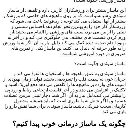
ماساژ ورزشی چگونه است؟
این ماساژ بیشتر برای ورزشکاران کاربرد دارد و تلفیقی از ماساز
سوئدی و شیاتسو است که بر روی ماهیچه های خاصی که ورزشکار
بیشتر از آنها استفاده می کند توجه دارد.فواید: باعث می شود که
ورزشکار کار خود را به بهترین نحو انجام دهد،احساس سستی و
تنبلی را از بین می برد،آسیب های ورزشی را التیام می بخشد،از
ورم کردن قسمت های مختلف بدن جلوگیری می کند و در آخر به
بهبود اندام صدمه دیده کمک می کند.دلیل نیاز به آن: اگر شما ورزش
را به طور حرفه ای دنبال می کنید،این ماساژ یکی از تمرین های
ضروری در دوره آموزشی شماست.
ماساژ سوئدی چگونه است؟
ماساژ سوئدی به عمق ماهیچه ها و استخوان ها نفوذ می کند و
جریان خون به سمت قلب را تسریعمی بخشد.فواید: زمان بهبودی از
آسیب های وارده بر ماهیچه ها را کاهش می دهد،دفع اوریک اسید و
لاکتیک را افزایش می دهد و در آخر قابلیت ارتجاعی رباط و زرد پی
را بیشتر می کند.دلیل نیاز به آن: اگر شما دچار تنبلی مزمن عضلات
هستید و یا اگر شغل شما طوری است که باید همیشه مشغول
کارهای سخت فیزیکی باشید،ماساژ سوئدی برای شما نقش دارو را
بازی می کند.
چگونه یک ماساژ درمانی خوب پیدا کنیم؟