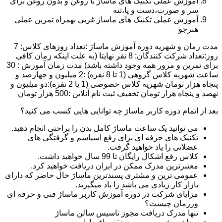
آموزش عملی تکنیک های ماساژ با روغن و بدون روغن برای
سر و صورت،دست و پا،تنه
آموزش عملی تکنیک های ماساژ غربی بهمراه تمرین عملی
هنرجو
مدت زمان و شهریه دوره آموزش ماساژ :تعداد روزهای کلاس: 7
روز:تعداد شرکت کنندگان: 8 نفر نهایتا (به علت اینکه زمان کافی
برای تمرین و مرور همه وجود داشته باشد) مدت زمان آموزش : 30
ساعت شهریه کلاس گروهی (1 تا 8 نفره) :2 میلیون و چهارصد و
پنجاه هزار تومان شهریه کلاس خصوصی (1 یا 2 نفره):دو میلیون و
نهصد و پنجاه هزار تومان تخفیف ثبت نام آنلاین :500 هزار تومان
بعد از اتمام دوره کاربر ماساژ چه توانایی هایی کسب می کنید؟
می توانید یک ساعت ماساژ کامل بدن را براحتی انجام دهید.
تکنیک های حرفه ای برای رفع اسپاسم و گرفتگی های
عضلانی را یاد خواهید گرفت.
کلاس رفع اشکال رایگان تا 99 سال خواهید داشت.
معتبرترین مدرک ممکن در ایران دریافت خواهید کرد.
عمومی ترین و مشتری پسندترین ماساژ حال حاضر که دارای
بازار کار زیادی می باشد را یاد میگیرید.
مزایای شرکت در دوره آموزش کاربر ماساژ فنی و حرفه ای
ورزمان چیست؟
تنها مدرک دریافت مجوز تاسیس سالن ماساژ