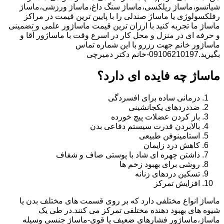
شیاتسو،ماساژ ریلکسی،ماساژ سنگ داغ،ماساژ ورزشی،ماساژ
رفلکسولوژی یا ماساژ صندلی را با پایین ترین قیمت در مراکز
ماساژ ما تجربه کنید با ارزان ترین قیمت ماساژور علمی و تضمینی
و حرفه ای در منزل و محل کار در اسرع وقت با ماساژور آقا و
ماساژور خانم جهت رزرو با این شماره تماس
بگیرید.09106210197-خانم دکتر دمیرچی
ماساژ چه فایده ای دارد؟
درمانی ساده برای افسردگی
ضددردهای یکجانشینی
باز کردن عضلات پیچ خورده
بالابردن قدرت سیستم دفاعی بدن
استامینوفن طبیعی
کاهش درد زایمان
داشتن چهره ای شاد با پوستی صاف و شفاف
روشی برای بهبود زخم ها
تسکین دردهای زنانه
افزایش تمرکز
ماساژ انواع مختلفی دارد که بر روی قسمت های مختلف بدن یا
شیوه های بهبود دهنده مختلفی تمرکز می کنند.در طی یک
ماساژ،ماساژور فشارهای ضعیف یا قوی-ماساژ جنسی وسیله