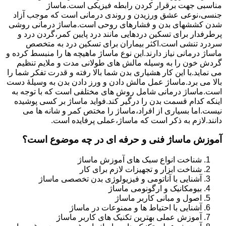
مناسبی جهت برقرار کردن رابطه فیزیکی است.ماساژ
جنسی،نوعی عشق ورزیدن و روندی درمانی است که موجب آزاد
شدن کششهای بدن و فشارهای روحی است.ماساژ درمانی روشی
پرطرفدار برای تسکین دردهایی مانند درد پایین کمر،گردن درد و
سردرد تنشی است.اکثر بیماران برای تسکین درد به متخصص
ماساژ درمانی نیاز دارند.این نوع ماساژ ماهیچه ها را منبسط کرده و
گردش خون را به وسیله مالش های طولانی مدت و ملایم تنظیم
می نماید.با این کار هشیاری بدن شما بالا رفته و قدرت تفکر شما را
بالا می برد.ماساژ عمل مالش دادن و ورز دادن بدن به وسیلۀ دست
است.ماساژ درمانی شامل روش های مختلفی است که با توجه به
اینکه کدام قسمت بدن را درگیر کند.فواید ماساژ بر کسی پوشیده
نیست.اما بسیاری از افراد،ماساژ را مختص کمر و شانه ها می
دانند.لازم به ذکر است که ماساژ،عملی پرفایده است.
آموزش ماساژ فنی و حرفه ای در چه موضوع است؟
شناخت انواع سبک های آموزش ماساژ
شناخت ابزار و تجهیزات لازم برای کار
آشنایی با آناتومی و فیزیولوژی بدن تخصصی ماساژ
بیومکانیک و ارگونومی ماساژ
اصول و مبانی کاربر ماساژ
آشنایی با احتیاط ها و ممنوعات در ماساژ
آموزش عملی بهترین تکنیک های کاربر ماساژ