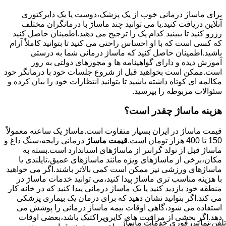
برای ماساژ درمانی خوب از یک پزشک،دوست یا یک دایرکتوری
آنلاین دریافت کنید.یا می توانید چند ماساژ با درمانگران مختلف
رزرو کنید تا ببینید کدام یک را ترجیح می دهید.اطمینان حاصل کنید
که کسی است که با او احساس راحتی می کنید تا بتوانید کاملاً آرام
باشید.اطمینان حاصل کنید که ماساژ درمانی شما به درستی
آموزش دیده و دارای گواهینامه ها و مجوزهای دولتی به روز
است.ممکن است بخواهید قبل از شروع جلسات خود با درمانگر خود
مکالمه ای کوتاه داشته باشید تا بتوانید انتظارات خود را بیان کرده و
سئوالات مربوطه را بپرسید.
هزینه ماساژ چقدر است؟
قیمت ماساژ در ایران بسیار متفاوت است.ماساژ یک ساعته معمولاً
150 تا 400 هزار تومان است.
قیمت ماساژ
درمانی رایحه،سنگ داغ و
ماساژ قبل از تولد گرانتر از ماساژهای استاندارد است.بسته به
مکان،برخی از ماساژهای ویژه مانند ماساژهای عمیق،تایلندی یا
ماساژهای ورزشی نیز ممکن است کمی بالاتر باشند.اگر می خواهید
با هزینه مناسب تری ماساژ پیدا کنید،می توانید خدمات ماساژ در
منطقه خود بازدید کنید یا یک ماساژ درمانی پیدا کنید که در خانه کار
می کند.اگر بتوانید نشان دهید که برای درمان یک بیماری پزشکی
استفاده می شود،گاهی اوقات بیمه ماساژ درمانی را پوشش می
دهد.اگر بخشی از مراقبت های کایروپراکتیک باشد،بعضی اوقات
تلفن تماس فوری
خدمات ماساژ