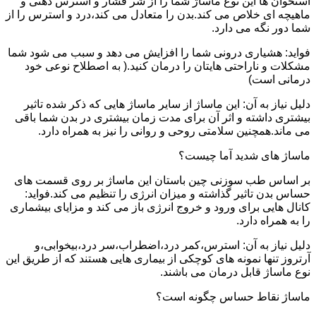
استخوان ها این نوع ماساژ شما را از شر فشار و استرس ذهنی و
ماهیچه ای خلاص می کند.بدن را متعادل می کند،درد و استرس را از
شما دور نگه می دارد.
فواید: هشیاری درونی شما را افزایش می دهد و سبب می شود شما
مشکلات و ناراحتی هایتان را درمان کنید.( به اصطلاح نوعی خود
درمانی است)
دلیل نیاز به آن: این ماساژ از سایر ماساژ هایی که ذکر شده تاثیر
بیشتری داشته و اثر آن برای مدت زمان بیشتری در بدن شما باقی
می ماند.همچنین سلامتی روحی و روانی را نیز به همراه دارد.
ماساژ های شدید آما چیست؟
بر اساس طب سوزنی چین باستان این ماساژ بر روی قسمت های
حساس بدن تاثیر گذاشته و میزان انرژی را تنظیم می کند.فواید:
کانال هایی برای ورود و خروج انرژی باز می کند و مزایای بیشماری
را به همراه دارد.
دلیل نیاز به آن: استرس،کمر درد،اضطراب،سر درد،بیخوابی،و
آرتروز تنها نمونه های کوچکی از بیماری هایی هستند که از طریق این
نوع ماساژ قابل درمان می باشند.
ماساژ نقاط حساس چگونه است؟