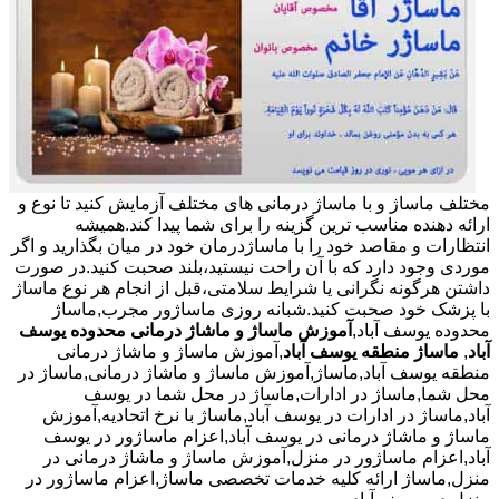
مختلف ماساژ و با ماساژ درمانی های مختلف آزمایش کنید تا نوع و
ارائه دهنده مناسب ترین گزینه را برای شما پیدا کند.همیشه
انتظارات و مقاصد خود را با ماساژدرمان خود در میان بگذارید و اگر
موردی وجود دارد که با آن راحت نیستید،بلند صحبت کنید.در صورت
داشتن هرگونه نگرانی یا شرایط سلامتی،قبل از انجام هر نوع ماساژ
با پزشک خود صحبت کنید.شبانه روزی ماساژور مجرب,ماساژ
محدوده یوسف آباد,
آموزش ماساژ و ماشاژ درمانی محدوده یوسف
آباد
,
ماساژ منطقه یوسف آباد
,آموزش ماساژ و ماشاژ درمانی
منطقه یوسف آباد,ماساژ,آموزش ماساژ و ماشاژ درمانی,ماساژ در
محل شما,ماساژ در ادارات,ماساژ در محل شما در یوسف
آباد,ماساژ در ادارات در یوسف آباد,ماساژ با نرخ اتحادیه,آموزش
ماساژ و ماشاژ درمانی در یوسف آباد,اعزام ماساژور در یوسف
آباد,اعزام ماساژور در منزل,آموزش ماساژ و ماشاژ درمانی در
منزل,ماساژ ارائه کلیه خدمات تخصصی ماساژ,اعزام ماساژور در