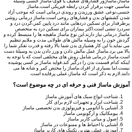
ماساژ،ماساژور فشارهای ضعیف یا قوی-ماساژ جنسی وسیله
مناسبی جهت برقرار کردن رابطه فیزیکی است.ماساژ
جنسی،نوعی عشق ورزیدن و روندی درمانی است که موجب آزاد
شدن کششهای بدن و فشارهای روحی است.ماساژ درمانی روشی
پرطرفدار برای تسکین دردهایی مانند درد پایین کمر،گردن درد و
سردرد تنشی است.اکثر بیماران برای تسکین درد به متخصص
ماساژ درمانی نیاز دارند.این نوع ماساژ ماهیچه ها را منبسط کرده و
گردش خون را به وسیله مالش های طولانی مدت و ملایم تنظیم
می نماید.با این کار هشیاری بدن شما بالا رفته و قدرت تفکر شما را
بالا می برد.ماساژ عمل مالش دادن و ورز دادن بدن به وسیلۀ دست
است.ماساژ درمانی شامل روش های مختلفی است که با توجه به
اینکه کدام قسمت بدن را درگیر کند.فواید ماساژ بر کسی پوشیده
نیست.اما بسیاری از افراد،ماساژ را مختص کمر و شانه ها می
دانند.لازم به ذکر است که ماساژ،عملی پرفایده است.
آموزش ماساژ فنی و حرفه ای در چه موضوع است؟
شناخت انواع سبک های آموزش ماساژ
شناخت ابزار و تجهیزات لازم برای کار
آشنایی با آناتومی و فیزیولوژی بدن تخصصی ماساژ
بیومکانیک و ارگونومی ماساژ
اصول و مبانی کاربر ماساژ
آشنایی با احتیاط ها و ممنوعات در ماساژ
آموزش عملی بهترین تکنیک های کاربر ماساژ