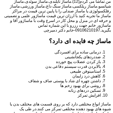
من تماشا می کردم(12).ماساژ تایلندی،ماساژ سوئدی،ماساژ
شیاتسو،ماساژ ریلکسی،ماساژ سنگ داغ،ماساژ ورزشی،ماساژ
رفلکسولوژی یا ماساژ صندلی را با پایین ترین قیمت در مراکز
ماساژ ما تجربه کنید با ارزان ترین قیمت ماساژور علمی و تضمینی
و حرفه ای در منزل و محل کار در اسرع وقت با ماساژور آقا و
ماساژور خانم جهت رزرو با این شماره تماس
بگیرید.09106210197-خانم دکتر دمیرچی
ماساژ چه فایده ای دارد؟
درمانی ساده برای افسردگی
ضددردهای یکجانشینی
باز کردن عضلات پیچ خورده
بالابردن قدرت سیستم دفاعی بدن
استامینوفن طبیعی
کاهش درد زایمان
داشتن چهره ای شاد با پوستی صاف و شفاف
روشی برای بهبود زخم ها
تسکین دردهای زنانه
افزایش تمرکز
ماساژ انواع مختلفی دارد که بر روی قسمت های مختلف بدن یا
شیوه های بهبود دهنده مختلفی تمرکز می کنند.در طی یک