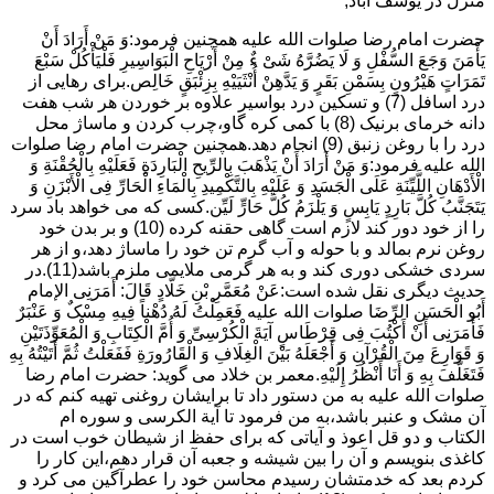
منزل در یوسف آباد,
حضرت امام رضا صلوات الله علیه همچنین فرمود:وَ مَنْ أَرَادَ أَنْ
یَأْمَنَ وَجَعَ السُّفْلِ وَ لَا یَضُرَّهُ شَیْ ءٌ مِنْ أَرْیَاحِ الْبَوَاسِیرِ فَلْیَأْکُلْ سَبْعَ
تَمَرَاتٍ هَیْرُونٍ بِسَمْنِ بَقَرٍ وَ یَدَّهِنْ أُنْثَیَیْهِ بِزِئْبَقٍ خَالِص.برای رهایی از
درد اسافل (7) و تسکین درد بواسیر علاوه بر خوردن هر شب هفت
دانه خرمای برنیک (8) با کمی کره گاو،چرب کردن و ماساژ محل
درد را با روغن زنبق (9) انجام دهد.همچنین حضرت امام رضا صلوات
الله علیه فرمود:وَ مَنْ أَرَادَ أَنْ یَذْهَبَ بِالرِّیحِ الْبَارِدَةِ فَعَلَیْهِ بِالْحُقْنَةِ وَ
الْأَدْهَانِ اللَّیِّنَةِ عَلَى الْجَسَدِ وَ عَلَیْهِ بِالتَّکْمِیدِ بِالْمَاءِ الْحَارِّ فِی الْأَبْزَنِ وَ
یَتَجَنَّبُ کُلَّ بَارِدٍ یَابِسٍ وَ یَلْزَمُ کُلَّ حَارٍّ لَیِّن.کسی که می خواهد باد سرد
را از خود دور کند لازم است گاهی حقنه کرده (10) و بر بدن خود
روغن نرم بمالد و با حوله و آب گرم تن خود را ماساژ دهد،و از هر
سردی خشکی دوری کند و به هر گرمی ملایمی ملزم باشد(11).در
حدیث دیگری نقل شده است:عَنْ مُعَمَّرِ بْنِ خَلَّادٍ قَالَ: أَمَرَنِی الإمام
أَبُو الْحَسَنِ الرِّضَا صلوات الله علیه فَعَمِلْتُ لَهُ دُهْناً فِیهِ مِسْکٌ وَ عَنْبَرٌ
فَأَمَرَنِی أَنْ أَکْتُبَ فِی قِرْطَاسٍ آیَةَ الْکُرْسِیِّ وَ أُمَّ الْکِتَابِ وَ الْمُعَوِّذَتَیْنِ
وَ قَوَارِعَ مِنَ الْقُرْآنِ وَ أَجْعَلَهُ بَیْنَ الْغِلَافِ وَ الْقَارُورَةِ فَفَعَلْتُ ثُمَّ أَتَیْتُهُ بِهِ
فَتَغَلَّفَ بِهِ وَ أَنَا أَنْظُرُ إِلَیْهِ.معمر بن خلاد می گوید: حضرت امام رضا
صلوات الله علیه به من دستور داد تا برایشان روغنى تهیه کنم که در
آن مشک و عنبر باشد،به من فرمود تا آیة الکرسى و سوره ام
الکتاب و دو قل اعوذ و آیاتى که براى حفظ از شیطان خوب است در
کاغذى بنویسم و آن را بین شیشه و جعبه آن قرار دهم،این کار را
کردم بعد که خدمتشان رسیدم محاسن خود را عطرآگین می کرد و