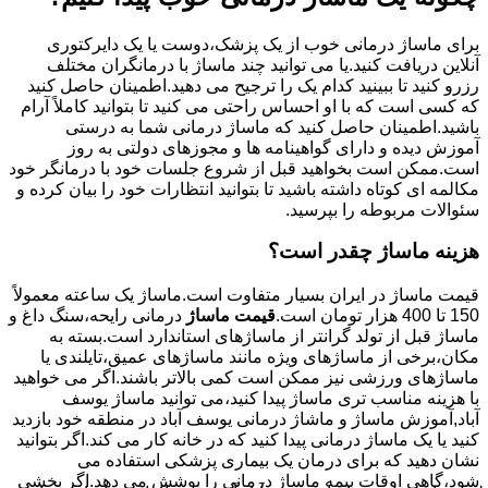
برای ماساژ درمانی خوب از یک پزشک،دوست یا یک دایرکتوری
آنلاین دریافت کنید.یا می توانید چند ماساژ با درمانگران مختلف
رزرو کنید تا ببینید کدام یک را ترجیح می دهید.اطمینان حاصل کنید
که کسی است که با او احساس راحتی می کنید تا بتوانید کاملاً آرام
باشید.اطمینان حاصل کنید که ماساژ درمانی شما به درستی
آموزش دیده و دارای گواهینامه ها و مجوزهای دولتی به روز
است.ممکن است بخواهید قبل از شروع جلسات خود با درمانگر خود
مکالمه ای کوتاه داشته باشید تا بتوانید انتظارات خود را بیان کرده و
سئوالات مربوطه را بپرسید.
هزینه ماساژ چقدر است؟
قیمت ماساژ در ایران بسیار متفاوت است.ماساژ یک ساعته معمولاً
150 تا 400 هزار تومان است.
قیمت ماساژ
درمانی رایحه،سنگ داغ و
ماساژ قبل از تولد گرانتر از ماساژهای استاندارد است.بسته به
مکان،برخی از ماساژهای ویژه مانند ماساژهای عمیق،تایلندی یا
ماساژهای ورزشی نیز ممکن است کمی بالاتر باشند.اگر می خواهید
با هزینه مناسب تری ماساژ پیدا کنید،می توانید ماساژ یوسف
آباد,آموزش ماساژ و ماشاژ درمانی یوسف آباد در منطقه خود بازدید
کنید یا یک ماساژ درمانی پیدا کنید که در خانه کار می کند.اگر بتوانید
نشان دهید که برای درمان یک بیماری پزشکی استفاده می
شود،گاهی اوقات بیمه ماساژ درمانی را پوشش می دهد.اگر بخشی