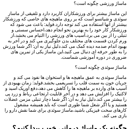
ماساژ ورزشی چگونه است؟
این ماساژ بیشتر برای ورزشکاران کاربرد دارد و تلفیقی از ماساز
سوئدی و شیاتسو است که بر روی ماهیچه های خاصی که ورزشکار
بیشتر از آنها استفاده می کند توجه دارد.فواید: باعث می شود که
ورزشکار کار خود را به بهترین نحو انجام دهد،احساس سستی و
تنبلی را از بین می برد،آسیب های ورزشی را التیام می بخشد،از
ورم کردن قسمت های مختلف بدن جلوگیری می کند و در آخر به
بهبود اندام صدمه دیده کمک می کند.دلیل نیاز به آن: اگر شما ورزش
را به طور حرفه ای دنبال می کنید،این ماساژ یکی از تمرین های
ضروری در دوره آموزشی شماست.
ماساژ سوئدی چگونه است؟
ماساژ سوئدی به عمق ماهیچه ها و استخوان ها نفوذ می کند و
جریان خون به سمت قلب را تسریعمی بخشد.فواید: زمان بهبودی از
آسیب های وارده بر ماهیچه ها را کاهش می دهد،دفع اوریک اسید و
لاکتیک را افزایش می دهد و در آخر قابلیت ارتجاعی رباط و زرد پی
را بیشتر می کند.دلیل نیاز به آن: اگر شما دچار تنبلی مزمن عضلات
هستید و یا اگر شغل شما طوری است که باید همیشه مشغول
کارهای سخت فیزیکی باشید،ماساژ سوئدی برای شما نقش دارو را
بازی می کند.
چگونه یک ماساژ درمانی خوب پیدا کنیم؟