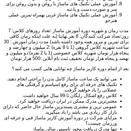
آموزش عملی تکنیک های ماساژ با روغن و بدون روغن برای
سر و صورت،دست و پا،تنه
آموزش عملی تکنیک های ماساژ غربی بهمراه تمرین عملی
هنرجو
مدت زمان و شهریه دوره آموزش ماساژ :تعداد روزهای کلاس: 7
روز:تعداد شرکت کنندگان: 8 نفر نهایتا (به علت اینکه زمان کافی
برای تمرین و مرور همه وجود داشته باشد) مدت زمان آموزش : 30
ساعت شهریه کلاس گروهی (1 تا 8 نفره) :2 میلیون و چهارصد و
پنجاه هزار تومان شهریه کلاس خصوصی (1 یا 2 نفره):دو میلیون و
نهصد و پنجاه هزار تومان تخفیف ثبت نام آنلاین :500 هزار تومان
بعد از اتمام دوره کاربر ماساژ چه توانایی هایی کسب می کنید؟
می توانید یک ساعت ماساژ کامل بدن را براحتی انجام دهید.
تکنیک های حرفه ای برای رفع اسپاسم و گرفتگی های
عضلانی را یاد خواهید گرفت.
کلاس رفع اشکال رایگان تا 99 سال خواهید داشت.
معتبرترین مدرک ممکن در ایران دریافت خواهید کرد.
عمومی ترین و مشتری پسندترین ماساژ حال حاضر که دارای
بازار کار زیادی می باشد را یاد میگیرید.
مزایای شرکت در دوره آموزش کاربر ماساژ فنی و حرفه ای
ورزمان چیست؟
تنها مدرک دریافت مجوز تاسیس سالن ماساژ