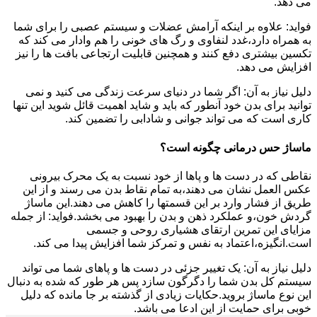
می دهد.
فواید: علاوه بر اینکه آرامش عضلات و سیستم عصبی را برای شما
به همراه دارد،غدد لنفاوی و رگ های خونی را هم وادار می کند که
تکسین بیشتری دفع کنند و همچنین قابلیت ارتجاعی بافت ها را نیز
افزایش می دهد.
دلیل نیاز به آن: اگر شما در دنیای سرعت زندگی می کنید و نمی
توانید برای بدن خود آنطور که باید و شاید اهمیت قائل شوید این تنها
کاری است که می تواند جوانی و شادابی را تضمین کند.
ماساژ حس درمانی چگونه است؟
نقاطی که در دست ها و پاها از خود نسبت به یک محرک بیرونی
عکس العمل نشان می دهند،به تمام نقاط بدن می رسند و از این
طریق از فشار وارد بر این قسمتها را کاهش می دهند.این ماساژ
گردش خون،و عملکرد ذهن و بدن را بهبود می بخشد.فواید: از جمله
مزایای این تمرین ارتقای هشیاری روحی و جسمی
است.انگیزه،اعتماد به نفس و تمرکز شما افزایش پیدا می کند.
دلیل نیاز به آن: یک تغییر جزئی در دست ها و پاهای شما می تواند
سیستم کل بدن شما را دگرگون سازد پس هر طور که شده به دنبال
این نوع ماساژ بروید.حکایات زیادی از گذشته بر جا مانده که دلیل
خوبی برای حمایت از این ادعا می باشد.