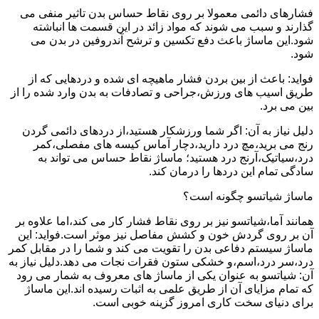
فشارهای دائمی معمولا بر روی نقاط حساس بدن تاثیر منفی می
گذارند و سبب می شوند که مواد زائد در این قسمت ها انباشته
شود.این ماساژ باعث دفع تکسین و ترشح آندروفین در بدن می
شود.
فواید: باعث از بین بردن فشار ماهیچه ای شده و دردهایی که از
طریق اسیب های ورزش،جراحی و تصادفات به بدن وارد شده را از
بین می برد.
دلیل نیاز به آن: اگر شما ورزشکار هستید،از دردهای دائمی گردن
رنج می برید،مچ درد دارید،دچار آماس کیسه های مفصلی،کمر
درد،سیاتیک،آرنج درد هستید؛ ماساژ نقاط حساس می تواند به
سادگی تمام این دردها را درمان کند.
ماساژ شیاتسو چگونه است؟
همانند آما،شیاتسو نیز بر روی نقاط فشار کار می کند،اما علاوه بر
آن بر روی گردش خون و کشش مفاصل نیز موثر است.فواید: این
ماساژ سیستم دفاعی بدن را تقویت می کند و شما را در مقابل کمر
درد،سر درد،اسم،و خشکی ستون فقرات نجات می دهد.دلیل نیاز به
آن: شیاتسو به عنوان یکی از ماساژ های معروف به شمار می رود
که تمام مزایای آن از طریق علمی به اثبات رسیده اند.این ماساژ
برای دنیای سخت کاری امروز گزینه خوبی است.