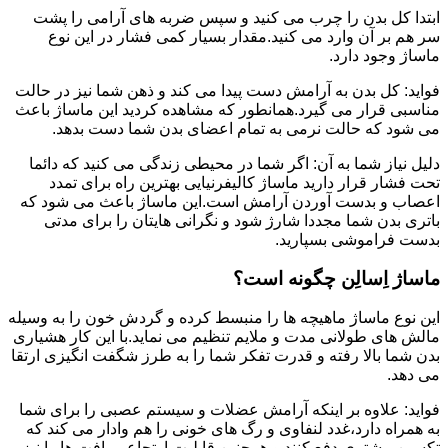
ابتدا کل بدن را چرب می کنید و سپس ضربه های آرامی را پشت
سر هم بر آن وارد می کنید.مقدار بسیار کمی فشار در این نوع
ماساژ وجود دارد.
فواید: کل بدن به آرامش دست پیدا می کند و ذهن شما نیز در حالت
مناسبی قرار می گیرد.همانطور که مشاهده کردید این ماساژ باعث
می شود که حالت نرمی به تمام اعضای بدن شما دست بدهد.
دلیل نیاز شما به آن: اگر شما در محیطی زندگی می کنید که دائما
تحت فشار قرار دارید ماساژ کالیفرنیایی بهترین راه برای تمدد
اعصاب و بدست آوردن آرامش است.این ماساژ باعث می شود که
باتری بدن شما مجددا شارژ شود و نگرانی هایتان را برای مدتی
بدست فراموشی بسپارید.
ماساژ اِسالِن چگونه است؟
این نوع ماساژ ماهیچه ها را منبسط کرده و گردش خون را به وسیله
مالش های طولانی مدت و ملایم تنظیم می نماید.با این کار هشیاری
بدن شما بالا رفته و قدرت تفکر شما را به طرز شگفت انگیزی ارتقا
می دهد.
فواید: علاوه بر اینکه آرامش عضلات و سیستم عصبی را برای شما
به همراه دارد،غدد لنفاوی و رگ های خونی را هم وادار می کند که
تکسین بیشتری دفع کنند و همچنین قابلیت ارتجاعی بافت ها را نیز