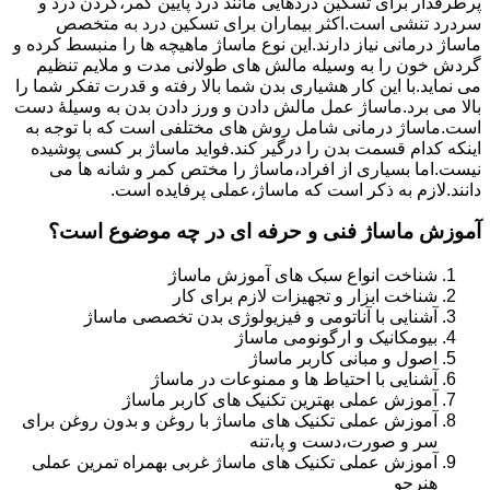
پرطرفدار برای تسکین دردهایی مانند درد پایین کمر،گردن درد و
سردرد تنشی است.اکثر بیماران برای تسکین درد به متخصص
ماساژ درمانی نیاز دارند.این نوع ماساژ ماهیچه ها را منبسط کرده و
گردش خون را به وسیله مالش های طولانی مدت و ملایم تنظیم
می نماید.با این کار هشیاری بدن شما بالا رفته و قدرت تفکر شما را
بالا می برد.ماساژ عمل مالش دادن و ورز دادن بدن به وسیلۀ دست
است.ماساژ درمانی شامل روش های مختلفی است که با توجه به
اینکه کدام قسمت بدن را درگیر کند.فواید ماساژ بر کسی پوشیده
نیست.اما بسیاری از افراد،ماساژ را مختص کمر و شانه ها می
دانند.لازم به ذکر است که ماساژ،عملی پرفایده است.
آموزش ماساژ فنی و حرفه ای در چه موضوع است؟
شناخت انواع سبک های آموزش ماساژ
شناخت ابزار و تجهیزات لازم برای کار
آشنایی با آناتومی و فیزیولوژی بدن تخصصی ماساژ
بیومکانیک و ارگونومی ماساژ
اصول و مبانی کاربر ماساژ
آشنایی با احتیاط ها و ممنوعات در ماساژ
آموزش عملی بهترین تکنیک های کاربر ماساژ
آموزش عملی تکنیک های ماساژ با روغن و بدون روغن برای
سر و صورت،دست و پا،تنه
آموزش عملی تکنیک های ماساژ غربی بهمراه تمرین عملی
هنرجو