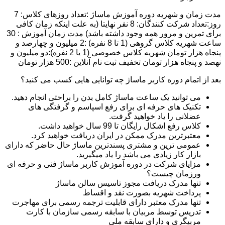
مدت زمان و شهریه دوره آموزش ماساژ :تعداد روزهای کلاس: 7
روز:تعداد شرکت کنندگان: 8 نفر نهایتا (به علت اینکه زمان کافی
برای تمرین و مرور همه وجود داشته باشد) مدت زمان آموزش : 30
ساعت شهریه کلاس گروهی (1 تا 8 نفره) :2 میلیون و چهارصد و
پنجاه هزار تومان شهریه کلاس خصوصی (1 یا 2 نفره):دو میلیون و
نهصد و پنجاه هزار تومان تخفیف ثبت نام آنلاین :500 هزار تومان
بعد از اتمام دوره کاربر ماساژ چه توانایی هایی کسب می کنید؟
می توانید یک ساعت ماساژ کامل بدن را براحتی انجام دهید.
تکنیک های حرفه ای برای رفع اسپاسم و گرفتگی های
عضلانی را یاد خواهید گرفت.
کلاس رفع اشکال رایگان تا 99 سال خواهید داشت.
معتبرترین مدرک ممکن در ایران دریافت خواهید کرد.
عمومی ترین و مشتری پسندترین ماساژ حال حاضر که دارای
بازار کار زیادی می باشد را یاد میگیرید.
مزایای شرکت در دوره آموزش کاربر ماساژ فنی و حرفه ای
ورزمان چیست؟
تنها مدرک دریافت مجوز تاسیس سالن ماساژ
پرداخت شهریه بصورت نقد و اقساط
تنها مدرک معتبر دارای قابلیت ترجمه رسمی برای مهاجرت
تدریس توسط مربیان با سابقه رسمی سازمان با کارت
مربیگری و دارای سابقه ملی