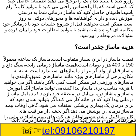
رزرو کنید تا ببینید کدام یک را ترجیح می دهید.اطمینان حاصل کنید
که کسی است که با او احساس راحتی می کنید تا بتوانید کاملاً آرام
باشید.اطمینان حاصل کنید که ماساژ درمانی شما به درستی
آموزش دیده و دارای گواهینامه ها و مجوزهای دولتی به روز
است.ممکن است بخواهید قبل از شروع جلسات خود با درمانگر خود
مکالمه ای کوتاه داشته باشید تا بتوانید انتظارات خود را بیان کرده و
سئوالات مربوطه را بپرسید.
هزینه ماساژ چقدر است؟
قیمت ماساژ در ایران بسیار متفاوت است.ماساژ یک ساعته معمولاً
150 تا 400 هزار تومان است.
قیمت ماساژ
درمانی رایحه،سنگ داغ و
ماساژ قبل از تولد گرانتر از ماساژهای استاندارد است.بسته به
مکان،برخی از ماساژهای ویژه مانند ماساژهای عمیق،تایلندی یا
ماساژهای ورزشی نیز ممکن است کمی بالاتر باشند.اگر می خواهید
با هزینه مناسب تری ماساژ پیدا کنید،می توانید ماساژ آبک,آموزش
ماساژ و ماشاژ درمانی آبک در منطقه خود بازدید کنید یا یک ماساژ
درمانی پیدا کنید که در خانه کار می کند.اگر بتوانید نشان دهید که
برای درمان یک بیماری پزشکی استفاده می شود،گاهی اوقات بیمه
ماساژ درمانی را پوشش می دهد.اگر بخشی از مراقبت های
کایروپراکتیک باشد،بعضی اوقات شرکت های بیمه ماساژ درمانی را
تلفن تماس فوری
ماساژ آبک,آموزش ماساژ و ماشاژ درمانی آبک
تحت پوشش قرار می دهند.
☞☏
tel:09106210197
8/8/2026 6:16:03 PM
:Published Date: