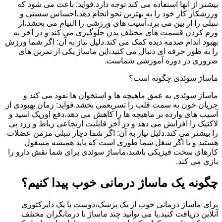
بیشتر از آنها استفاده می کند توجه دارد.فواید: باعث می شود که
ورزشکار کار خود را به بهترین نحو انجام دهد،احساس سستی و
تنبلی را از بین می برد،آسیب های ورزشی را التیام می بخشد،از
ورم کردن قسمت های مختلف بدن جلوگیری می کند و در آخر به
بهبود اندام صدمه دیده کمک می کند.دلیل نیاز به آن: اگر شما ورزش
را به طور حرفه ای دنبال می کنید،این ماساژ یکی از تمرین های
ضروری در دوره آموزشی شماست.
ماساژ سوئدی چگونه است؟
ماساژ سوئدی به عمق ماهیچه ها و استخوان ها نفوذ می کند و
جریان خون به سمت قلب را تسریعمی بخشد.فواید: زمان بهبودی از
آسیب های وارده بر ماهیچه ها را کاهش می دهد،دفع اوریک اسید و
لاکتیک را افزایش می دهد و در آخر قابلیت ارتجاعی رباط و زرد پی
را بیشتر می کند.دلیل نیاز به آن: اگر شما دچار تنبلی مزمن عضلات
هستید و یا اگر شغل شما طوری است که باید همیشه مشغول
کارهای سخت فیزیکی باشید،ماساژ سوئدی برای شما نقش دارو را
بازی می کند.
چگونه یک ماساژ درمانی خوب پیدا کنیم؟
برای ماساژ درمانی خوب از یک پزشک،دوست یا یک دایرکتوری
آنلاین دریافت کنید.یا می توانید چند ماساژ با درمانگران مختلف