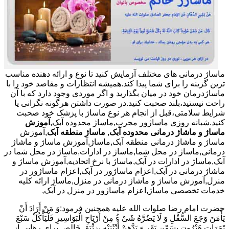
ماساژ درمانی های مختلف آزمایش کنید تا نوع و ارائه دهنده مناسب
ترین گزینه را برای شما پیدا کند.همیشه انتظارات و مقاصد خود را با
ماساژدرمان خود در میان بگذارید و اگر موردی وجود دارد که با آن
راحت نیستید،بلند صحبت کنید.در صورت داشتن هرگونه نگرانی یا
شرایط سلامتی،قبل از انجام هر نوع ماساژ با پزشک خود صحبت
کنید.شبانه روزی ماساژور مجرب,ماساژ محدوده آبک,
آموزش
ماساژ و ماشاژ درمانی محدوده آبک
,
ماساژ منطقه آبک
,آموزش
ماساژ و ماشاژ درمانی منطقه آبک,ماساژ,آموزش ماساژ و ماشاژ
درمانی,ماساژ در محل شما,ماساژ در ادارات,ماساژ در محل شما در
آبک,ماساژ در ادارات در آبک,ماساژ با نرخ اتحادیه,آموزش ماساژ و
ماشاژ درمانی در آبک,اعزام ماساژور در آبک,اعزام ماساژور در
منزل,آموزش ماساژ و ماشاژ درمانی در منزل,ماساژ ارائه کلیه
خدمات تخصصی ماساژ,اعزام ماساژور در منزل در آبک,
حضرت امام رضا صلوات الله علیه همچنین فرمود:وَ مَنْ أَرَادَ أَنْ
یَأْمَنَ وَجَعَ السُّفْلِ وَ لَا یَضُرَّهُ شَیْ ءٌ مِنْ أَرْیَاحِ الْبَوَاسِیرِ فَلْیَأْکُلْ سَبْعَ
تَمَرَاتٍ هَیْرُونٍ بِسَمْنِ بَقَرٍ وَ یَدَّهِنْ أُنْثَیَیْهِ بِزِئْبَقٍ خَالِص.برای رهایی از