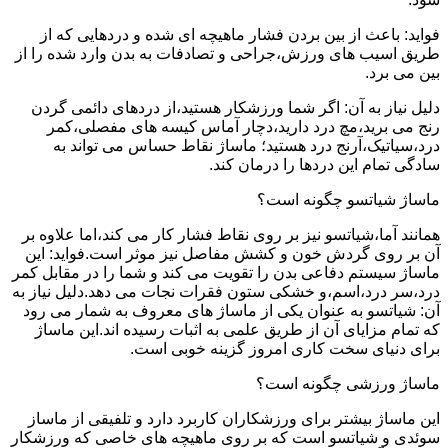
فواید: باعث از بین بردن فشار ماهیچه ای شده و دردهایی که از
طریق اسیب های ورزش،جراحی و تصادفات به بدن وارد شده را از
بین می برد.
دلیل نیاز به آن: اگر شما ورزشکار هستید،از دردهای دائمی گردن
رنج می برید،مچ درد دارید،دچار آماس کیسه های مفصلی،کمر
درد،سیاتیک،آرنج درد هستید؛ ماساژ نقاط حساس می تواند به
سادگی تمام این دردها را درمان کند.
ماساژ شیاتسو چگونه است؟
همانند آما،شیاتسو نیز بر روی نقاط فشار کار می کند،اما علاوه بر
آن بر روی گردش خون و کشش مفاصل نیز موثر است.فواید: این
ماساژ سیستم دفاعی بدن را تقویت می کند و شما را در مقابل کمر
درد،سر درد،اسم،و خشکی ستون فقرات نجات می دهد.دلیل نیاز به
آن: شیاتسو به عنوان یکی از ماساژ های معروف به شمار می رود
که تمام مزایای آن از طریق علمی به اثبات رسیده اند.این ماساژ
برای دنیای سخت کاری امروز گزینه خوبی است.
ماساژ ورزشی چگونه است؟
این ماساژ بیشتر برای ورزشکاران کاربرد دارد و تلفیقی از ماساز
سوئدی و شیاتسو است که بر روی ماهیچه های خاصی که ورزشکار