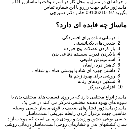
و حرفه ای در منزل و محل کار در اسرع وقت با ماساژور آقا و
ماساژور خانم جهت رزرو با این شماره تماس
بگیرید.09106210197-خانم دکتر دمیرچی
ماساژ چه فایده ای دارد؟
درمانی ساده برای افسردگی
ضددردهای یکجانشینی
باز کردن عضلات پیچ خورده
بالابردن قدرت سیستم دفاعی بدن
استامینوفن طبیعی
کاهش درد زایمان
داشتن چهره ای شاد با پوستی صاف و شفاف
روشی برای بهبود زخم ها
تسکین دردهای زنانه
افزایش تمرکز
ماساژ انواع مختلفی دارد که بر روی قسمت های مختلف بدن یا
شیوه های بهبود دهنده مختلفی تمرکز می کنند.در طی یک
ماساژ،ماساژور فشارهای ضعیف یا قوی-ماساژ جنسی وسیله
مناسبی جهت برقرار کردن رابطه فیزیکی است.ماساژ
جنسی،نوعی عشق ورزیدن و روندی درمانی است که موجب آزاد
شدن کششهای بدن و فشارهای روحی است.ماساژ درمانی روشی