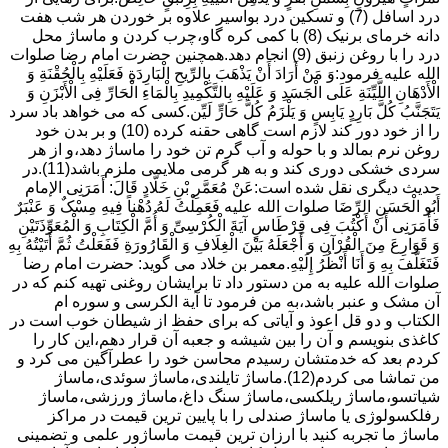
درد اسافل (7) و تسکین درد بواسیر علاوه بر خوردن هر شب هفت
دانه خرمای برنیک (8) با کمی کره گاو،چرب کردن و ماساژ محل
درد را با روغن زنبق (9) انجام دهد.همچنین حضرت امام رضا صلوات
الله علیه فرمود:وَ مَنْ أَرَادَ أَنْ یَذْهَبَ بِالرِّیحِ الْبَارِدَةِ فَعَلَیْهِ بِالْحُقْنَةِ وَ
الْأَدْهَانِ اللَّیِّنَةِ عَلَى الْجَسَدِ وَ عَلَیْهِ بِالتَّکْمِیدِ بِالْمَاءِ الْحَارِّ فِی الْأَبْزَنِ وَ
یَتَجَنَّبُ کُلَّ بَارِدٍ یَابِسٍ وَ یَلْزَمُ کُلَّ حَارٍّ لَیِّن.کسی که می خواهد باد سرد
را از خود دور کند لازم است گاهی حقنه کرده (10) و بر بدن خود
روغن نرم بمالد و با حوله و آب گرم تن خود را ماساژ دهد،و از هر
سردی خشکی دوری کند و به هر گرمی ملایمی ملزم باشد(11).در
حدیث دیگری نقل شده است:عَنْ مُعَمَّرِ بْنِ خَلَّادٍ قَالَ: أَمَرَنِی الإمام
أَبُو الْحَسَنِ الرِّضَا صلوات الله علیه فَعَمِلْتُ لَهُ دُهْناً فِیهِ مِسْکٌ وَ عَنْبَرٌ
فَأَمَرَنِی أَنْ أَکْتُبَ فِی قِرْطَاسٍ آیَةَ الْکُرْسِیِّ وَ أُمَّ الْکِتَابِ وَ الْمُعَوِّذَتَیْنِ
وَ قَوَارِعَ مِنَ الْقُرْآنِ وَ أَجْعَلَهُ بَیْنَ الْغِلَافِ وَ الْقَارُورَةِ فَفَعَلْتُ ثُمَّ أَتَیْتُهُ بِهِ
فَتَغَلَّفَ بِهِ وَ أَنَا أَنْظُرُ إِلَیْهِ.معمر بن خلاد می گوید: حضرت امام رضا
صلوات الله علیه به من دستور داد تا برایشان روغنى تهیه کنم که در
آن مشک و عنبر باشد،به من فرمود تا آیة الکرسى و سوره ام
الکتاب و دو قل اعوذ و آیاتى که براى حفظ از شیطان خوب است در
کاغذى بنویسم و آن را بین شیشه و جعبه آن قرار دهم،این کار را
کردم بعد که خدمتشان رسیدم محاسن خود را عطرآگین می کرد و
من تماشا می کردم(12).ماساژ تایلندی،ماساژ سوئدی،ماساژ
شیاتسو،ماساژ ریلکسی،ماساژ سنگ داغ،ماساژ ورزشی،ماساژ
رفلکسولوژی یا ماساژ صندلی را با پایین ترین قیمت در مراکز
ماساژ ما تجربه کنید با ارزان ترین قیمت ماساژور علمی و تضمینی