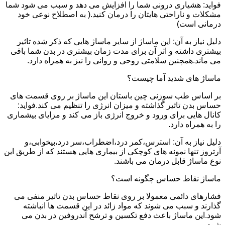
فواید: هشیاری درونی شما را افزایش می دهد و سبب می شود شما
مشکلات و ناراحتی هایتان را درمان کنید.( به اصطلاح نوعی خود
درمانی است)
دلیل نیاز به آن: این ماساژ از سایر ماساژ هایی که ذکر شده تاثیر
بیشتری داشته و اثر آن برای مدت زمان بیشتری در بدن شما باقی
می ماند.همچنین سلامتی روحی و روانی را نیز به همراه دارد.
ماساژ های شدید آما چیست؟
بر اساس طب سوزنی چین باستان این ماساژ بر روی قسمت های
حساس بدن تاثیر گذاشته و میزان انرژی را تنظیم می کند.فواید:
کانال هایی برای ورود و خروج انرژی باز می کند و مزایای بیشماری
را به همراه دارد.
دلیل نیاز به آن: استرس،کمر درد،اضطراب،سر درد،بیخوابی،و
آرتروز تنها نمونه های کوچکی از بیماری هایی هستند که از طریق این
نوع ماساژ قابل درمان می باشند.
ماساژ نقاط حساس چگونه است؟
فشارهای دائمی معمولا بر روی نقاط حساس بدن تاثیر منفی می
گذارند و سبب می شوند که مواد زائد در این قسمت ها انباشته
شود.این ماساژ باعث دفع تکسین و ترشح آندروفین در بدن می
شود.