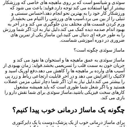
سوئدی و شیاتسو است که بر روی ماهیچه های خاصی که ورزشکار
بیشتر از آنها استفاده می کند توجه دارد.فواید: باعث می شود که
ورزشکار کار خود را به بهترین نحو انجام دهد،احساس سستی و
تنبلی را از بین می برد،آسیب های ورزشی را التیام می بخشد،از
ورم کردن قسمت های مختلف بدن جلوگیری می کند و در آخر به
بهبود اندام صدمه دیده کمک می کند.دلیل نیاز به آن: اگر شما ورزش
را به طور حرفه ای دنبال می کنید،این ماساژ یکی از تمرین های
ضروری در دوره آموزشی شماست.
ماساژ سوئدی چگونه است؟
ماساژ سوئدی به عمق ماهیچه ها و استخوان ها نفوذ می کند و
جریان خون به سمت قلب را تسریعمی بخشد.فواید: زمان بهبودی از
آسیب های وارده بر ماهیچه ها را کاهش می دهد،دفع اوریک اسید و
لاکتیک را افزایش می دهد و در آخر قابلیت ارتجاعی رباط و زرد پی
را بیشتر می کند.دلیل نیاز به آن: اگر شما دچار تنبلی مزمن عضلات
هستید و یا اگر شغل شما طوری است که باید همیشه مشغول
کارهای سخت فیزیکی باشید،ماساژ سوئدی برای شما نقش دارو را
بازی می کند.
چگونه یک ماساژ درمانی خوب پیدا کنیم؟
برای ماساژ درمانی خوب از یک پزشک،دوست یا یک دایرکتوری