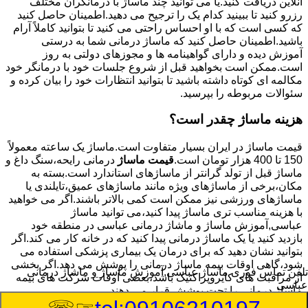
آنلاین دریافت کنید.یا می توانید چند ماساژ با درمانگران مختلف
رزرو کنید تا ببینید کدام یک را ترجیح می دهید.اطمینان حاصل کنید
که کسی است که با او احساس راحتی می کنید تا بتوانید کاملاً آرام
باشید.اطمینان حاصل کنید که ماساژ درمانی شما به درستی
آموزش دیده و دارای گواهینامه ها و مجوزهای دولتی به روز
است.ممکن است بخواهید قبل از شروع جلسات خود با درمانگر خود
مکالمه ای کوتاه داشته باشید تا بتوانید انتظارات خود را بیان کرده و
سئوالات مربوطه را بپرسید.
هزینه ماساژ چقدر است؟
قیمت ماساژ در ایران بسیار متفاوت است.ماساژ یک ساعته معمولاً
150 تا 400 هزار تومان است.
قیمت ماساژ
درمانی رایحه،سنگ داغ و
ماساژ قبل از تولد گرانتر از ماساژهای استاندارد است.بسته به
مکان،برخی از ماساژهای ویژه مانند ماساژهای عمیق،تایلندی یا
ماساژهای ورزشی نیز ممکن است کمی بالاتر باشند.اگر می خواهید
با هزینه مناسب تری ماساژ پیدا کنید،می توانید ماساژ
عباسی,آموزش ماساژ و ماشاژ درمانی عباسی در منطقه خود
بازدید کنید یا یک ماساژ درمانی پیدا کنید که در خانه کار می کند.اگر
بتوانید نشان دهید که برای درمان یک بیماری پزشکی استفاده می
شود،گاهی اوقات بیمه ماساژ درمانی را پوشش می دهد.اگر بخشی
تلفن تماس فوری
ماساژ عباسی,آموزش ماساژ و ماشاژ درمانی
از مراقبت های کایروپراکتیک باشد،بعضی اوقات شرکت های بیمه
عباسی
ماساژ درمانی را تحت پوشش قرار می دهند.