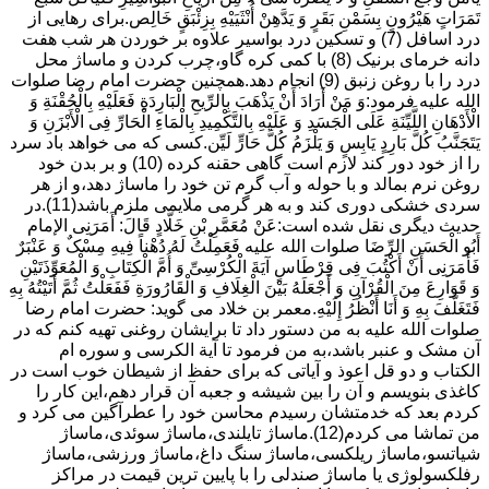
تَمَرَاتٍ هَیْرُونٍ بِسَمْنِ بَقَرٍ وَ یَدَّهِنْ أُنْثَیَیْهِ بِزِئْبَقٍ خَالِص.برای رهایی از
درد اسافل (7) و تسکین درد بواسیر علاوه بر خوردن هر شب هفت
دانه خرمای برنیک (8) با کمی کره گاو،چرب کردن و ماساژ محل
درد را با روغن زنبق (9) انجام دهد.همچنین حضرت امام رضا صلوات
الله علیه فرمود:وَ مَنْ أَرَادَ أَنْ یَذْهَبَ بِالرِّیحِ الْبَارِدَةِ فَعَلَیْهِ بِالْحُقْنَةِ وَ
الْأَدْهَانِ اللَّیِّنَةِ عَلَى الْجَسَدِ وَ عَلَیْهِ بِالتَّکْمِیدِ بِالْمَاءِ الْحَارِّ فِی الْأَبْزَنِ وَ
یَتَجَنَّبُ کُلَّ بَارِدٍ یَابِسٍ وَ یَلْزَمُ کُلَّ حَارٍّ لَیِّن.کسی که می خواهد باد سرد
را از خود دور کند لازم است گاهی حقنه کرده (10) و بر بدن خود
روغن نرم بمالد و با حوله و آب گرم تن خود را ماساژ دهد،و از هر
سردی خشکی دوری کند و به هر گرمی ملایمی ملزم باشد(11).در
حدیث دیگری نقل شده است:عَنْ مُعَمَّرِ بْنِ خَلَّادٍ قَالَ: أَمَرَنِی الإمام
أَبُو الْحَسَنِ الرِّضَا صلوات الله علیه فَعَمِلْتُ لَهُ دُهْناً فِیهِ مِسْکٌ وَ عَنْبَرٌ
فَأَمَرَنِی أَنْ أَکْتُبَ فِی قِرْطَاسٍ آیَةَ الْکُرْسِیِّ وَ أُمَّ الْکِتَابِ وَ الْمُعَوِّذَتَیْنِ
وَ قَوَارِعَ مِنَ الْقُرْآنِ وَ أَجْعَلَهُ بَیْنَ الْغِلَافِ وَ الْقَارُورَةِ فَفَعَلْتُ ثُمَّ أَتَیْتُهُ بِهِ
فَتَغَلَّفَ بِهِ وَ أَنَا أَنْظُرُ إِلَیْهِ.معمر بن خلاد می گوید: حضرت امام رضا
صلوات الله علیه به من دستور داد تا برایشان روغنى تهیه کنم که در
آن مشک و عنبر باشد،به من فرمود تا آیة الکرسى و سوره ام
الکتاب و دو قل اعوذ و آیاتى که براى حفظ از شیطان خوب است در
کاغذى بنویسم و آن را بین شیشه و جعبه آن قرار دهم،این کار را
کردم بعد که خدمتشان رسیدم محاسن خود را عطرآگین می کرد و
من تماشا می کردم(12).ماساژ تایلندی،ماساژ سوئدی،ماساژ
شیاتسو،ماساژ ریلکسی،ماساژ سنگ داغ،ماساژ ورزشی،ماساژ
رفلکسولوژی یا ماساژ صندلی را با پایین ترین قیمت در مراکز