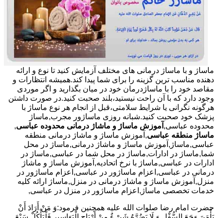
ماساژ و با ماساژ درمانی های مختلف آزمایش کنید تا نوع و ارائه
دهنده مناسب ترین گزینه را برای شما پیدا کند.همیشه انتظارات و
مقاصد خود را با ماساژدرمان خود در میان بگذارید و اگر موردی
وجود دارد که با آن راحت نیستید،بلند صحبت کنید.در صورت داشتن
هرگونه نگرانی یا شرایط سلامتی،قبل از انجام هر نوع ماساژ با
پزشک خود صحبت کنید.شبانه روزی ماساژور مجرب,ماساژ
محدوده عباسی,
آموزش ماساژ و ماشاژ درمانی محدوده عباسی
,
ماساژ منطقه عباسی
,آموزش ماساژ و ماشاژ درمانی منطقه
عباسی,ماساژ,آموزش ماساژ و ماشاژ درمانی,ماساژ در محل
شما,ماساژ در ادارات,ماساژ در محل شما در عباسی,ماساژ در
ادارات در عباسی,ماساژ با نرخ اتحادیه,آموزش ماساژ و ماشاژ
درمانی در عباسی,اعزام ماساژور در عباسی,اعزام ماساژور در
منزل,آموزش ماساژ و ماشاژ درمانی در منزل,ماساژ ارائه کلیه
خدمات تخصصی ماساژ,اعزام ماساژور در منزل در عباسی,
حضرت امام رضا صلوات الله علیه همچنین فرمود:وَ مَنْ أَرَادَ أَنْ
یَأْمَنَ وَجَعَ السُّفْلِ وَ لَا یَضُرَّهُ شَیْ ءٌ مِنْ أَرْیَاحِ الْبَوَاسِیرِ فَلْیَأْکُلْ سَبْعَ