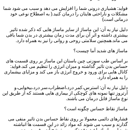
فواید: هشیاری درونی شما را افزایش می دهد و سبب می شود شما
مشکلات و ناراحتی هایتان را درمان کنید.( به اصطلاح نوعی خود
درمانی است)
دلیل نیاز به آن: این ماساژ از سایر ماساژ هایی که ذکر شده تاثیر
بیشتری داشته و اثر آن برای مدت زمان بیشتری در بدن شما باقی
می ماند.همچنین سلامتی روحی و روانی را نیز به همراه دارد.
ماساژ های شدید آما چیست؟
بر اساس طب سوزنی چین باستان این ماساژ بر روی قسمت های
حساس بدن تاثیر گذاشته و میزان انرژی را تنظیم می کند.فواید:
کانال هایی برای ورود و خروج انرژی باز می کند و مزایای بیشماری
را به همراه دارد.
دلیل نیاز به آن: استرس،کمر درد،اضطراب،سر درد،بیخوابی،و
آرتروز تنها نمونه های کوچکی از بیماری هایی هستند که از طریق این
نوع ماساژ قابل درمان می باشند.
ماساژ نقاط حساس چگونه است؟
فشارهای دائمی معمولا بر روی نقاط حساس بدن تاثیر منفی می
گذارند و سبب می شوند که مواد زائد در این قسمت ها انباشته
شود.این ماساژ باعث دفع تکسین و ترشح آندروفین در بدن می