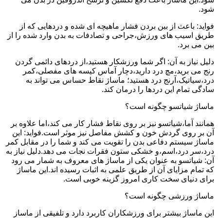
شود.
فواید: باعث از بین بردن فشار ماهیچه ای شده و دردهایی که از
طریق اسیب های ورزش،جراحی و تصادفات به بدن وارد شده را از
بین می برد.
دلیل نیاز به آن: اگر شما ورزشکار هستید،از دردهای دائمی گردن
رنج می برید،مچ درد دارید،دچار آماس کیسه های مفصلی،کمر
درد،سیاتیک،آرنج درد هستید؛ ماساژ نقاط حساس می تواند به
سادگی تمام این دردها را درمان کند.
ماساژ شیاتسو چگونه است؟
همانند آما،شیاتسو نیز بر روی نقاط فشار کار می کند،اما علاوه بر
آن بر روی گردش خون و کشش مفاصل نیز موثر است.فواید: این
ماساژ سیستم دفاعی بدن را تقویت می کند و شما را در مقابل کمر
درد،سر درد،اسم،و خشکی ستون فقرات نجات می دهد.دلیل نیاز به
آن: شیاتسو به عنوان یکی از ماساژ های معروف به شمار می رود
که تمام مزایای آن از طریق علمی به اثبات رسیده اند.این ماساژ
برای دنیای سخت کاری امروز گزینه خوبی است.
ماساژ ورزشی چگونه است؟
این ماساژ بیشتر برای ورزشکاران کاربرد دارد و تلفیقی از ماساز