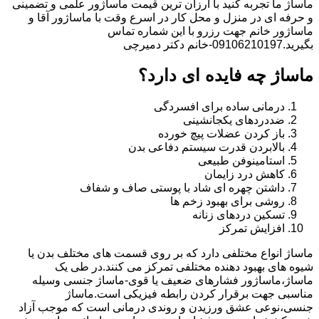
ماساژ ما تجربه کنید با ارزان ترین قیمت ماساژور علمی و تضمینی
و حرفه ای در منزل و محل کار در اسرع وقت با ماساژور آقا و
ماساژور خانم جهت رزرو با این شماره تماس
بگیرید.09106210197-خانم دکتر دمیرچی
ماساژ چه فایده ای دارد؟
درمانی ساده برای افسردگی
ضددردهای یکجانشینی
باز کردن عضلات پیچ خورده
بالابردن قدرت سیستم دفاعی بدن
استامینوفن طبیعی
کاهش درد زایمان
داشتن چهره ای شاد با پوستی صاف و شفاف
روشی برای بهبود زخم ها
تسکین دردهای زنانه
افزایش تمرکز
ماساژ انواع مختلفی دارد که بر روی قسمت های مختلف بدن یا
شیوه های بهبود دهنده مختلفی تمرکز می کنند.در طی یک
ماساژ،ماساژور فشارهای ضعیف یا قوی-ماساژ جنسی وسیله
مناسبی جهت برقرار کردن رابطه فیزیکی است.ماساژ
جنسی،نوعی عشق ورزیدن و روندی درمانی است که موجب آزاد