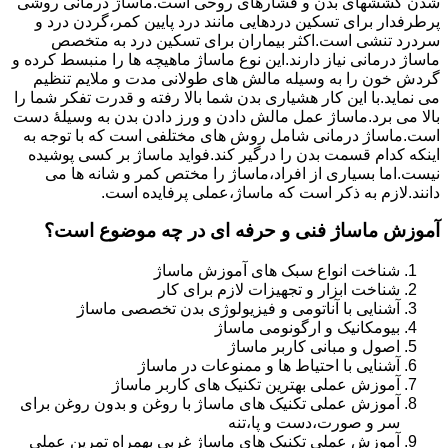
شدن کششهای بدن و فشارهای روحی است.ماساژ درمانی روشی
پرطرفدار برای تسکین دردهایی مانند درد پایین کمر،گردن درد و
سردرد تنشی است.اکثر بیماران برای تسکین درد به متخصص
ماساژ درمانی نیاز دارند.این نوع ماساژ ماهیچه ها را منبسط کرده و
گردش خون را به وسیله مالش های طولانی مدت و ملایم تنظیم
می نماید.با این کار هشیاری بدن شما بالا رفته و قدرت تفکر شما را
بالا می برد.ماساژ عمل مالش دادن و ورز دادن بدن به وسیلۀ دست
است.ماساژ درمانی شامل روش های مختلفی است که با توجه به
اینکه کدام قسمت بدن را درگیر کند.فواید ماساژ بر کسی پوشیده
نیست.اما بسیاری از افراد،ماساژ را مختص کمر و شانه ها می
دانند.لازم به ذکر است که ماساژ،عملی پرفایده است.
آموزش ماساژ فنی و حرفه ای در چه موضوع است؟
شناخت انواع سبک های آموزش ماساژ
شناخت ابزار و تجهیزات لازم برای کار
آشنایی با آناتومی و فیزیولوژی بدن تخصصی ماساژ
بیومکانیک و ارگونومی ماساژ
اصول و مبانی کاربر ماساژ
آشنایی با احتیاط ها و ممنوعات در ماساژ
آموزش عملی بهترین تکنیک های کاربر ماساژ
آموزش عملی تکنیک های ماساژ با روغن و بدون روغن برای
سر و صورت،دست و پا،تنه
آموزش عملی تکنیک های ماساژ غربی بهمراه تمرین عملی