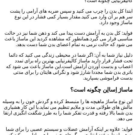
کالیفرنیایی چگونه است؟
ابتدا کل بدن را چرب می کنید و سپس ضربه های آرامی را پشت
سر هم بر آن وارد می کنید.مقدار بسیار کمی فشار در این نوع
ماساژ وجود دارد.
فواید: کل بدن به آرامش دست پیدا می کند و ذهن شما نیز در حالت
مناسبی قرار می گیرد.همانطور که مشاهده کردید این ماساژ باعث
می شود که حالت نرمی به تمام اعضای بدن شما دست بدهد.
دلیل نیاز شما به آن: اگر شما در محیطی زندگی می کنید که دائما
تحت فشار قرار دارید ماساژ کالیفرنیایی بهترین راه برای تمدد
اعصاب و بدست آوردن آرامش است.این ماساژ باعث می شود که
باتری بدن شما مجددا شارژ شود و نگرانی هایتان را برای مدتی
بدست فراموشی بسپارید.
ماساژ اِسالِن چگونه است؟
این نوع ماساژ ماهیچه ها را منبسط کرده و گردش خون را به وسیله
مالش های طولانی مدت و ملایم تنظیم می نماید.با این کار هشیاری
بدن شما بالا رفته و قدرت تفکر شما را به طرز شگفت انگیزی ارتقا
می دهد.
فواید: علاوه بر اینکه آرامش عضلات و سیستم عصبی را برای شما
به همراه دارد،غدد لنفاوی و رگ های خونی را هم وادار می کند که