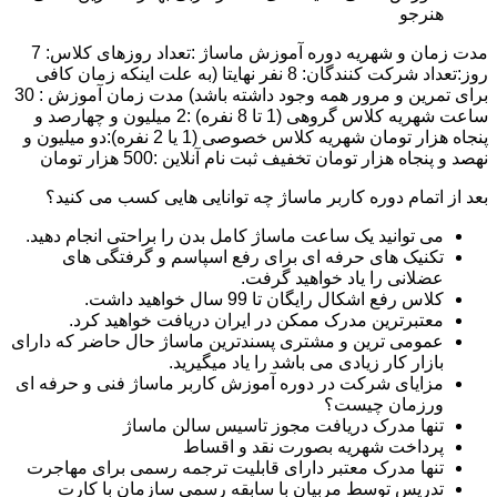
هنرجو
مدت زمان و شهریه دوره آموزش ماساژ :تعداد روزهای کلاس: 7
روز:تعداد شرکت کنندگان: 8 نفر نهایتا (به علت اینکه زمان کافی
برای تمرین و مرور همه وجود داشته باشد) مدت زمان آموزش : 30
ساعت شهریه کلاس گروهی (1 تا 8 نفره) :2 میلیون و چهارصد و
پنجاه هزار تومان شهریه کلاس خصوصی (1 یا 2 نفره):دو میلیون و
نهصد و پنجاه هزار تومان تخفیف ثبت نام آنلاین :500 هزار تومان
بعد از اتمام دوره کاربر ماساژ چه توانایی هایی کسب می کنید؟
می توانید یک ساعت ماساژ کامل بدن را براحتی انجام دهید.
تکنیک های حرفه ای برای رفع اسپاسم و گرفتگی های
عضلانی را یاد خواهید گرفت.
کلاس رفع اشکال رایگان تا 99 سال خواهید داشت.
معتبرترین مدرک ممکن در ایران دریافت خواهید کرد.
عمومی ترین و مشتری پسندترین ماساژ حال حاضر که دارای
بازار کار زیادی می باشد را یاد میگیرید.
مزایای شرکت در دوره آموزش کاربر ماساژ فنی و حرفه ای
ورزمان چیست؟
تنها مدرک دریافت مجوز تاسیس سالن ماساژ
پرداخت شهریه بصورت نقد و اقساط
تنها مدرک معتبر دارای قابلیت ترجمه رسمی برای مهاجرت
تدریس توسط مربیان با سابقه رسمی سازمان با کارت