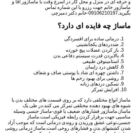
و حرفه ای در منزل و محل کار در اسرع وقت با ماساژور آقا و
ماساژور خانم جهت رزرو با این شماره تماس
بگیرید.09106210197-خانم دکتر دمیرچی
ماساژ چه فایده ای دارد؟
درمانی ساده برای افسردگی
ضددردهای یکجانشینی
باز کردن عضلات پیچ خورده
بالابردن قدرت سیستم دفاعی بدن
استامینوفن طبیعی
کاهش درد زایمان
داشتن چهره ای شاد با پوستی صاف و شفاف
روشی برای بهبود زخم ها
تسکین دردهای زنانه
افزایش تمرکز
ماساژ انواع مختلفی دارد که بر روی قسمت های مختلف بدن یا
شیوه های بهبود دهنده مختلفی تمرکز می کنند.در طی یک
ماساژ،ماساژور فشارهای ضعیف یا قوی-ماساژ جنسی وسیله
مناسبی جهت برقرار کردن رابطه فیزیکی است.ماساژ
جنسی،نوعی عشق ورزیدن و روندی درمانی است که موجب آزاد
شدن کششهای بدن و فشارهای روحی است.ماساژ درمانی روشی