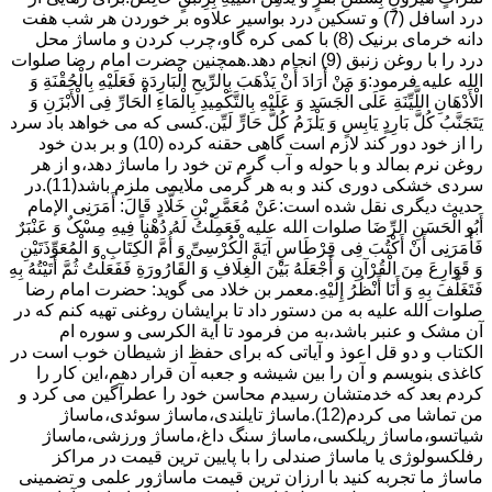
درد اسافل (7) و تسکین درد بواسیر علاوه بر خوردن هر شب هفت
دانه خرمای برنیک (8) با کمی کره گاو،چرب کردن و ماساژ محل
درد را با روغن زنبق (9) انجام دهد.همچنین حضرت امام رضا صلوات
الله علیه فرمود:وَ مَنْ أَرَادَ أَنْ یَذْهَبَ بِالرِّیحِ الْبَارِدَةِ فَعَلَیْهِ بِالْحُقْنَةِ وَ
الْأَدْهَانِ اللَّیِّنَةِ عَلَى الْجَسَدِ وَ عَلَیْهِ بِالتَّکْمِیدِ بِالْمَاءِ الْحَارِّ فِی الْأَبْزَنِ وَ
یَتَجَنَّبُ کُلَّ بَارِدٍ یَابِسٍ وَ یَلْزَمُ کُلَّ حَارٍّ لَیِّن.کسی که می خواهد باد سرد
را از خود دور کند لازم است گاهی حقنه کرده (10) و بر بدن خود
روغن نرم بمالد و با حوله و آب گرم تن خود را ماساژ دهد،و از هر
سردی خشکی دوری کند و به هر گرمی ملایمی ملزم باشد(11).در
حدیث دیگری نقل شده است:عَنْ مُعَمَّرِ بْنِ خَلَّادٍ قَالَ: أَمَرَنِی الإمام
أَبُو الْحَسَنِ الرِّضَا صلوات الله علیه فَعَمِلْتُ لَهُ دُهْناً فِیهِ مِسْکٌ وَ عَنْبَرٌ
فَأَمَرَنِی أَنْ أَکْتُبَ فِی قِرْطَاسٍ آیَةَ الْکُرْسِیِّ وَ أُمَّ الْکِتَابِ وَ الْمُعَوِّذَتَیْنِ
وَ قَوَارِعَ مِنَ الْقُرْآنِ وَ أَجْعَلَهُ بَیْنَ الْغِلَافِ وَ الْقَارُورَةِ فَفَعَلْتُ ثُمَّ أَتَیْتُهُ بِهِ
فَتَغَلَّفَ بِهِ وَ أَنَا أَنْظُرُ إِلَیْهِ.معمر بن خلاد می گوید: حضرت امام رضا
صلوات الله علیه به من دستور داد تا برایشان روغنى تهیه کنم که در
آن مشک و عنبر باشد،به من فرمود تا آیة الکرسى و سوره ام
الکتاب و دو قل اعوذ و آیاتى که براى حفظ از شیطان خوب است در
کاغذى بنویسم و آن را بین شیشه و جعبه آن قرار دهم،این کار را
کردم بعد که خدمتشان رسیدم محاسن خود را عطرآگین می کرد و
من تماشا می کردم(12).ماساژ تایلندی،ماساژ سوئدی،ماساژ
شیاتسو،ماساژ ریلکسی،ماساژ سنگ داغ،ماساژ ورزشی،ماساژ
رفلکسولوژی یا ماساژ صندلی را با پایین ترین قیمت در مراکز
ماساژ ما تجربه کنید با ارزان ترین قیمت ماساژور علمی و تضمینی