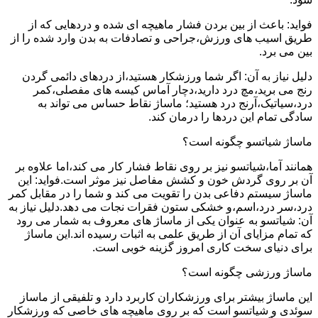
فواید: باعث از بین بردن فشار ماهیچه ای شده و دردهایی که از
طریق اسیب های ورزش،جراحی و تصادفات به بدن وارد شده را از
بین می برد.
دلیل نیاز به آن: اگر شما ورزشکار هستید،از دردهای دائمی گردن
رنج می برید،مچ درد دارید،دچار آماس کیسه های مفصلی،کمر
درد،سیاتیک،آرنج درد هستید؛ ماساژ نقاط حساس می تواند به
سادگی تمام این دردها را درمان کند.
ماساژ شیاتسو چگونه است؟
همانند آما،شیاتسو نیز بر روی نقاط فشار کار می کند،اما علاوه بر
آن بر روی گردش خون و کشش مفاصل نیز موثر است.فواید: این
ماساژ سیستم دفاعی بدن را تقویت می کند و شما را در مقابل کمر
درد،سر درد،اسم،و خشکی ستون فقرات نجات می دهد.دلیل نیاز به
آن: شیاتسو به عنوان یکی از ماساژ های معروف به شمار می رود
که تمام مزایای آن از طریق علمی به اثبات رسیده اند.این ماساژ
برای دنیای سخت کاری امروز گزینه خوبی است.
ماساژ ورزشی چگونه است؟
این ماساژ بیشتر برای ورزشکاران کاربرد دارد و تلفیقی از ماساز
سوئدی و شیاتسو است که بر روی ماهیچه های خاصی که ورزشکار