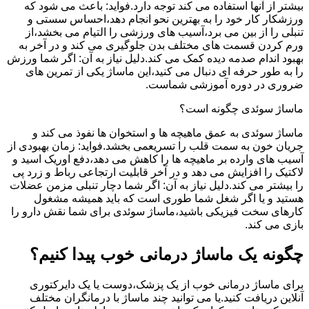
بیشتر از آنها استفاده می کند توجه دارد.فواید: باعث می شود که
ورزشکار کار خود را به بهترین نحو انجام دهد،احساس سستی و
تنبلی را از بین می برد،آسیب های ورزشی را التیام می بخشد،از
ورم کردن قسمت های مختلف بدن جلوگیری می کند و در آخر به
بهبود اندام صدمه دیده کمک می کند.دلیل نیاز به آن: اگر شما ورزش
را به طور حرفه ای دنبال می کنید،این ماساژ یکی از تمرین های
ضروری در دوره آموزشی شماست.
ماساژ سوئدی چگونه است؟
ماساژ سوئدی به عمق ماهیچه ها و استخوان ها نفوذ می کند و
جریان خون به سمت قلب را تسریعمی بخشد.فواید: زمان بهبودی از
آسیب های وارده بر ماهیچه ها را کاهش می دهد،دفع اوریک اسید و
لاکتیک را افزایش می دهد و در آخر قابلیت ارتجاعی رباط و زرد پی
را بیشتر می کند.دلیل نیاز به آن: اگر شما دچار تنبلی مزمن عضلات
هستید و یا اگر شغل شما طوری است که باید همیشه مشغول
کارهای سخت فیزیکی باشید،ماساژ سوئدی برای شما نقش دارو را
بازی می کند.
چگونه یک ماساژ درمانی خوب پیدا کنیم؟
برای ماساژ درمانی خوب از یک پزشک،دوست یا یک دایرکتوری
آنلاین دریافت کنید.یا می توانید چند ماساژ با درمانگران مختلف