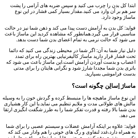
ابتدا کل بدن را چرب می کنید و سپس ضربه های آرامی را پشت
سر هم بر آن وارد می کنید.مقدار بسیار کمی فشار در این نوع
ماساژ وجود دارد.
فواید: کل بدن به آرامش دست پیدا می کند و ذهن شما نیز در حالت
مناسبی قرار می گیرد.همانطور که مشاهده کردید این ماساژ باعث
می شود که حالت نرمی به تمام اعضای بدن شما دست بدهد.
دلیل نیاز شما به آن: اگر شما در محیطی زندگی می کنید که دائما
تحت فشار قرار دارید ماساژ کالیفرنیایی بهترین راه برای تمدد
اعصاب و بدست آوردن آرامش است.این ماساژ باعث می شود که
باتری بدن شما مجددا شارژ شود و نگرانی هایتان را برای مدتی
بدست فراموشی بسپارید.
ماساژ اِسالِن چگونه است؟
این نوع ماساژ ماهیچه ها را منبسط کرده و گردش خون را به وسیله
مالش های طولانی مدت و ملایم تنظیم می نماید.با این کار هشیاری
بدن شما بالا رفته و قدرت تفکر شما را به طرز شگفت انگیزی ارتقا
می دهد.
فواید: علاوه بر اینکه آرامش عضلات و سیستم عصبی را برای شما
به همراه دارد،غدد لنفاوی و رگ های خونی را هم وادار می کند که
تکسین بیشتری دفع کنند و همچنین قابلیت ارتجاعی بافت ها را نیز