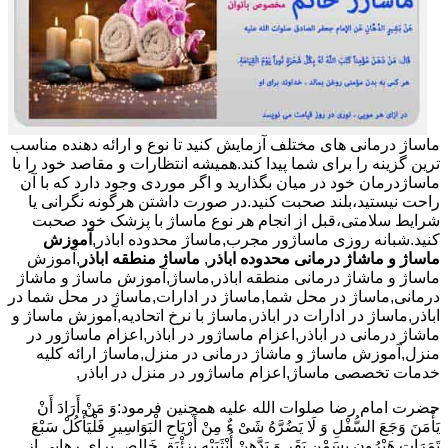
ماساژ درمانی های مختلف آزمایش کنید تا نوع و ارائه دهنده مناسب
ترین گزینه را برای شما پیدا کند.همیشه انتظارات و مقاصد خود را با
ماساژدرمان خود در میان بگذارید و اگر موردی وجود دارد که با آن
راحت نیستید،بلند صحبت کنید.در صورت داشتن هرگونه نگرانی یا
شرایط سلامتی،قبل از انجام هر نوع ماساژ با پزشک خود صحبت
کنید.شبانه روزی ماساژور مجرب,ماساژ محدوده اباذر,
آموزش
ماساژ و ماشاژ درمانی محدوده اباذر
,
ماساژ منطقه اباذر
,آموزش
ماساژ و ماشاژ درمانی منطقه اباذر,ماساژ,آموزش ماساژ و ماشاژ
درمانی,ماساژ در محل شما,ماساژ در ادارات,ماساژ در محل شما در
اباذر,ماساژ در ادارات در اباذر,ماساژ با نرخ اتحادیه,آموزش ماساژ و
ماشاژ درمانی در اباذر,اعزام ماساژور در اباذر,اعزام ماساژور در
منزل,آموزش ماساژ و ماشاژ درمانی در منزل,ماساژ ارائه کلیه
خدمات تخصصی ماساژ,اعزام ماساژور در منزل در اباذر,
حضرت امام رضا صلوات الله علیه همچنین فرمود:وَ مَنْ أَرَادَ أَنْ
یَأْمَنَ وَجَعَ السُّفْلِ وَ لَا یَضُرَّهُ شَیْ ءٌ مِنْ أَرْیَاحِ الْبَوَاسِیرِ فَلْیَأْکُلْ سَبْعَ
تَمَرَاتٍ هَیْرُونٍ بِسَمْنِ بَقَرٍ وَ یَدَّهِنْ أُنْثَیَیْهِ بِزِئْبَقٍ خَالِص.برای رهایی از