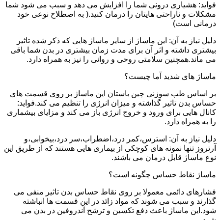
فواید: هشیاری درونی شما را افزایش می دهد و سبب می شود شما
مشکلات و ناراحتی هایتان را درمان کنید.( به اصطلاح نوعی خود
درمانی است)
دلیل نیاز به آن: این ماساژ از سایر ماساژ هایی که ذکر شده تاثیر
بیشتری داشته و اثر آن برای مدت زمان بیشتری در بدن شما باقی
می ماند.همچنین سلامتی روحی و روانی را نیز به همراه دارد.
ماساژ های شدید آما چیست؟
بر اساس طب سوزنی چین باستان این ماساژ بر روی قسمت های
حساس بدن تاثیر گذاشته و میزان انرژی را تنظیم می کند.فواید:
کانال هایی برای ورود و خروج انرژی باز می کند و مزایای بیشماری
را به همراه دارد.
دلیل نیاز به آن: استرس،کمر درد،اضطراب،سر درد،بیخوابی،و
آرتروز تنها نمونه های کوچکی از بیماری هایی هستند که از طریق این
نوع ماساژ قابل درمان می باشند.
ماساژ نقاط حساس چگونه است؟
فشارهای دائمی معمولا بر روی نقاط حساس بدن تاثیر منفی می
گذارند و سبب می شوند که مواد زائد در این قسمت ها انباشته
شود.این ماساژ باعث دفع تکسین و ترشح آندروفین در بدن می
شود.