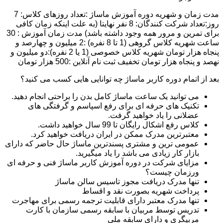
مدت زمان و شهریه دوره آموزش ماساژ :تعداد روزهای کلاس: 7
روز:تعداد شرکت کنندگان: 8 نفر نهایتا (به علت اینکه زمان کافی
برای تمرین و مرور همه وجود داشته باشد) مدت زمان آموزش : 30
ساعت شهریه کلاس گروهی (1 تا 8 نفره) :2 میلیون و چهارصد و
پنجاه هزار تومان شهریه کلاس خصوصی (1 یا 2 نفره):دو میلیون و
نهصد و پنجاه هزار تومان تخفیف ثبت نام آنلاین :500 هزار تومان
بعد از اتمام دوره کاربر ماساژ چه توانایی هایی کسب می کنید؟
می توانید یک ساعت ماساژ کامل بدن را براحتی انجام دهید.
تکنیک های حرفه ای برای رفع اسپاسم و گرفتگی های
عضلانی را یاد خواهید گرفت.
کلاس رفع اشکال رایگان تا 99 سال خواهید داشت.
معتبرترین مدرک ممکن در ایران دریافت خواهید کرد.
عمومی ترین و مشتری پسندترین ماساژ حال حاضر که دارای
بازار کار زیادی می باشد را یاد میگیرید.
مزایای شرکت در دوره آموزش کاربر ماساژ فنی و حرفه ای
ورزمان چیست؟
تنها مدرک دریافت مجوز تاسیس سالن ماساژ
پرداخت شهریه بصورت نقد و اقساط
تنها مدرک معتبر دارای قابلیت ترجمه رسمی برای مهاجرت
تدریس توسط مربیان با سابقه رسمی سازمان با کارت
مربیگری و دارای سابقه ملی