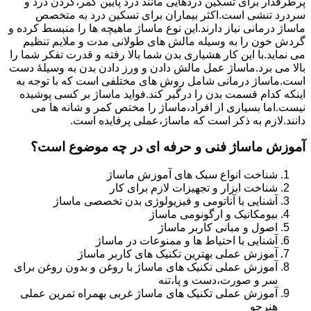
پرطرفدار برای تسکین دردهایی مانند درد پایین کمر،گردن درد و
سردرد تنشی است.اکثر بیماران برای تسکین درد به متخصص
ماساژ درمانی نیاز دارند.این نوع ماساژ ماهیچه ها را منبسط کرده و
گردش خون را به وسیله مالش های طولانی مدت و ملایم تنظیم
می نماید.با این کار هشیاری بدن شما بالا رفته و قدرت تفکر شما را
بالا می برد.ماساژ عمل مالش دادن و ورز دادن بدن به وسیلۀ دست
است.ماساژ درمانی شامل روش های مختلفی است که با توجه به
اینکه کدام قسمت بدن را درگیر کند.فواید ماساژ بر کسی پوشیده
نیست.اما بسیاری از افراد،ماساژ را مختص کمر و شانه ها می
دانند.لازم به ذکر است که ماساژ،عملی پرفایده است.
آموزش ماساژ فنی و حرفه ای در چه موضوع است؟
شناخت انواع سبک های آموزش ماساژ
شناخت ابزار و تجهیزات لازم برای کار
آشنایی با آناتومی و فیزیولوژی بدن تخصصی ماساژ
بیومکانیک و ارگونومی ماساژ
اصول و مبانی کاربر ماساژ
آشنایی با احتیاط ها و ممنوعات در ماساژ
آموزش عملی بهترین تکنیک های کاربر ماساژ
آموزش عملی تکنیک های ماساژ با روغن و بدون روغن برای
سر و صورت،دست و پا،تنه
آموزش عملی تکنیک های ماساژ غربی بهمراه تمرین عملی
هنرجو