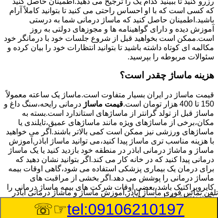
رزرو کنید تا ببینید کدام یک را ترجیح می دهید.اطمینان حاصل کنید
که کسی است که با او احساس راحتی می کنید تا بتوانید کاملاً آرام
باشید.اطمینان حاصل کنید که ماساژ درمانی شما به درستی
آموزش دیده و دارای گواهینامه ها و مجوزهای دولتی به روز
است.ممکن است بخواهید قبل از شروع جلسات خود با درمانگر خود
مکالمه ای کوتاه داشته باشید تا بتوانید انتظارات خود را بیان کرده و
سئوالات مربوطه را بپرسید.
هزینه ماساژ چقدر است؟
قیمت ماساژ در ایران بسیار متفاوت است.ماساژ یک ساعته معمولاً
150 تا 400 هزار تومان است.
قیمت ماساژ
درمانی رایحه،سنگ داغ و
ماساژ قبل از تولد گرانتر از ماساژهای استاندارد است.بسته به
مکان،برخی از ماساژهای ویژه مانند ماساژهای عمیق،تایلندی یا
ماساژهای ورزشی نیز ممکن است کمی بالاتر باشند.اگر می خواهید
با هزینه مناسب تری ماساژ پیدا کنید،می توانید ماساژ اباذر,آموزش
ماساژ و ماشاژ درمانی اباذر در منطقه خود بازدید کنید یا یک ماساژ
درمانی پیدا کنید که در خانه کار می کند.اگر بتوانید نشان دهید که
برای درمان یک بیماری پزشکی استفاده می شود،گاهی اوقات بیمه
ماساژ درمانی را پوشش می دهد.اگر بخشی از مراقبت های
کایروپراکتیک باشد،بعضی اوقات شرکت های بیمه ماساژ درمانی را
تلفن تماس فوری
ماساژ اباذر,آموزش ماساژ و ماشاژ درمانی اباذر
تحت پوشش قرار می دهند.
☞☏
tel:09106210197
8/7/2026 8:51:35 PM
:Published Date: