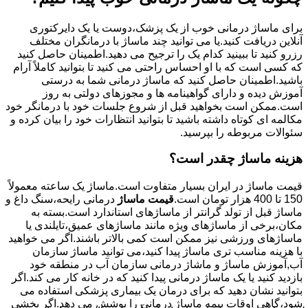
برای ماساژ درمانی خوب از یک پزشک،دوست یا یک دایرکتوری
آنلاین دریافت کنید.یا می توانید چند ماساژ با درمانگران مختلف
رزرو کنید تا ببینید کدام یک را ترجیح می دهید.اطمینان حاصل کنید
که کسی است که با او احساس راحتی می کنید تا بتوانید کاملاً آرام
باشید.اطمینان حاصل کنید که ماساژ درمانی شما به درستی
آموزش دیده و دارای گواهینامه ها و مجوزهای دولتی به روز
است.ممکن است بخواهید قبل از شروع جلسات خود با درمانگر خود
مکالمه ای کوتاه داشته باشید تا بتوانید انتظارات خود را بیان کرده و
سئوالات مربوطه را بپرسید.
هزینه ماساژ چقدر است؟
قیمت ماساژ در ایران بسیار متفاوت است.ماساژ یک ساعته معمولاً
150 تا 400 هزار تومان است.
قیمت ماساژ
درمانی رایحه،سنگ داغ و
ماساژ قبل از تولد گرانتر از ماساژهای استاندارد است.بسته به
مکان،برخی از ماساژهای ویژه مانند ماساژهای عمیق،تایلندی یا
ماساژهای ورزشی نیز ممکن است کمی بالاتر باشند.اگر می خواهید
با هزینه مناسب تری ماساژ پیدا کنید،می توانید ماساژ سازمان
آب,آموزش ماساژ و ماشاژ درمانی سازمان آب در منطقه خود
بازدید کنید یا یک ماساژ درمانی پیدا کنید که در خانه کار می کند.اگر
بتوانید نشان دهید که برای درمان یک بیماری پزشکی استفاده می
شود،گاهی اوقات بیمه ماساژ درمانی را پوشش می دهد.اگر بخشی