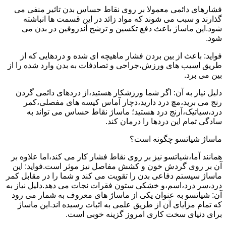
فشارهای دائمی معمولا بر روی نقاط حساس بدن تاثیر منفی می
گذارند و سبب می شوند که مواد زائد در این قسمت ها انباشته
شود.این ماساژ باعث دفع تکسین و ترشح آندروفین در بدن می
شود.
فواید: باعث از بین بردن فشار ماهیچه ای شده و دردهایی که از
طریق اسیب های ورزش،جراحی و تصادفات به بدن وارد شده را از
بین می برد.
دلیل نیاز به آن: اگر شما ورزشکار هستید،از دردهای دائمی گردن
رنج می برید،مچ درد دارید،دچار آماس کیسه های مفصلی،کمر
درد،سیاتیک،آرنج درد هستید؛ ماساژ نقاط حساس می تواند به
سادگی تمام این دردها را درمان کند.
ماساژ شیاتسو چگونه است؟
همانند آما،شیاتسو نیز بر روی نقاط فشار کار می کند،اما علاوه بر
آن بر روی گردش خون و کشش مفاصل نیز موثر است.فواید: این
ماساژ سیستم دفاعی بدن را تقویت می کند و شما را در مقابل کمر
درد،سر درد،اسم،و خشکی ستون فقرات نجات می دهد.دلیل نیاز به
آن: شیاتسو به عنوان یکی از ماساژ های معروف به شمار می رود
که تمام مزایای آن از طریق علمی به اثبات رسیده اند.این ماساژ
برای دنیای سخت کاری امروز گزینه خوبی است.