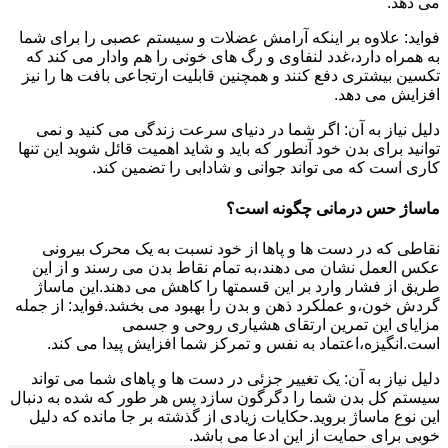
می دهد.
فواید: علاوه بر اینکه آرامش عضلات و سیستم عصبی را برای شما
به همراه دارد،غدد لنفاوی و رگ های خونی را هم وادار می کند که
تکسین بیشتری دفع کنند و همچنین قابلیت ارتجاعی بافت ها را نیز
افزایش می دهد.
دلیل نیاز به آن: اگر شما در دنیای سرعت زندگی می کنید و نمی
توانید برای بدن خود آنطور که باید و شاید اهمیت قائل شوید این تنها
کاری است که می تواند جوانی و شادابی را تضمین کند.
ماساژ حس درمانی چگونه است؟
نقاطی که در دست ها و پاها از خود نسبت به یک محرک بیرونی
عکس العمل نشان می دهند،به تمام نقاط بدن می رسند و از این
طریق از فشار وارد بر این قسمتها را کاهش می دهند.این ماساژ
گردش خون،و عملکرد ذهن و بدن را بهبود می بخشد.فواید: از جمله
مزایای این تمرین ارتقای هشیاری روحی و جسمی
است.انگیزه،اعتماد به نفس و تمرکز شما افزایش پیدا می کند.
دلیل نیاز به آن: یک تغییر جزئی در دست ها و پاهای شما می تواند
سیستم کل بدن شما را دگرگون سازد پس هر طور که شده به دنبال
این نوع ماساژ بروید.حکایات زیادی از گذشته بر جا مانده که دلیل
خوبی برای حمایت از این ادعا می باشد.