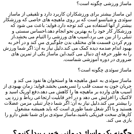
ماساژ ورزشی چگونه است؟
این ماساژ بیشتر برای ورزشکاران کاربرد دارد و تلفیقی از ماساز
سوئدی و شیاتسو است که بر روی ماهیچه های خاصی که ورزشکار
بیشتر از آنها استفاده می کند توجه دارد.فواید: باعث می شود که
ورزشکار کار خود را به بهترین نحو انجام دهد،احساس سستی و
تنبلی را از بین می برد،آسیب های ورزشی را التیام می بخشد،از
ورم کردن قسمت های مختلف بدن جلوگیری می کند و در آخر به
بهبود اندام صدمه دیده کمک می کند.دلیل نیاز به آن: اگر شما ورزش
را به طور حرفه ای دنبال می کنید،این ماساژ یکی از تمرین های
ضروری در دوره آموزشی شماست.
ماساژ سوئدی چگونه است؟
ماساژ سوئدی به عمق ماهیچه ها و استخوان ها نفوذ می کند و
جریان خون به سمت قلب را تسریعمی بخشد.فواید: زمان بهبودی از
آسیب های وارده بر ماهیچه ها را کاهش می دهد،دفع اوریک اسید و
لاکتیک را افزایش می دهد و در آخر قابلیت ارتجاعی رباط و زرد پی
را بیشتر می کند.دلیل نیاز به آن: اگر شما دچار تنبلی مزمن عضلات
هستید و یا اگر شغل شما طوری است که باید همیشه مشغول
کارهای سخت فیزیکی باشید،ماساژ سوئدی برای شما نقش دارو را
بازی می کند.
چگونه یک ماساژ درمانی خوب پیدا کنیم؟