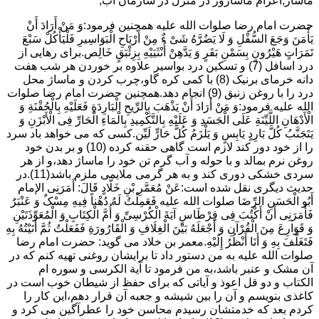
ماساژ,اعزام ماساژور در منزل در سازمان آب,
حضرت امام رضا صلوات الله علیه همچنین فرمود:وَ مَنْ أَرَادَ أَنْ
یَأْمَنَ وَجَعَ السُّفْلِ وَ لَا یَضُرَّهُ شَیْ ءٌ مِنْ أَرْیَاحِ الْبَوَاسِیرِ فَلْیَأْکُلْ سَبْعَ
تَمَرَاتٍ هَیْرُونٍ بِسَمْنِ بَقَرٍ وَ یَدَّهِنْ أُنْثَیَیْهِ بِزِئْبَقٍ خَالِص.برای رهایی از
درد اسافل (7) و تسکین درد بواسیر علاوه بر خوردن هر شب هفت
دانه خرمای برنیک (8) با کمی کره گاو،چرب کردن و ماساژ محل
درد را با روغن زنبق (9) انجام دهد.همچنین حضرت امام رضا صلوات
الله علیه فرمود:وَ مَنْ أَرَادَ أَنْ یَذْهَبَ بِالرِّیحِ الْبَارِدَةِ فَعَلَیْهِ بِالْحُقْنَةِ وَ
الْأَدْهَانِ اللَّیِّنَةِ عَلَى الْجَسَدِ وَ عَلَیْهِ بِالتَّکْمِیدِ بِالْمَاءِ الْحَارِّ فِی الْأَبْزَنِ وَ
یَتَجَنَّبُ کُلَّ بَارِدٍ یَابِسٍ وَ یَلْزَمُ کُلَّ حَارٍّ لَیِّن.کسی که می خواهد باد سرد
را از خود دور کند لازم است گاهی حقنه کرده (10) و بر بدن خود
روغن نرم بمالد و با حوله و آب گرم تن خود را ماساژ دهد،و از هر
سردی خشکی دوری کند و به هر گرمی ملایمی ملزم باشد(11).در
حدیث دیگری نقل شده است:عَنْ مُعَمَّرِ بْنِ خَلَّادٍ قَالَ: أَمَرَنِی الإمام
أَبُو الْحَسَنِ الرِّضَا صلوات الله علیه فَعَمِلْتُ لَهُ دُهْناً فِیهِ مِسْکٌ وَ عَنْبَرٌ
فَأَمَرَنِی أَنْ أَکْتُبَ فِی قِرْطَاسٍ آیَةَ الْکُرْسِیِّ وَ أُمَّ الْکِتَابِ وَ الْمُعَوِّذَتَیْنِ
وَ قَوَارِعَ مِنَ الْقُرْآنِ وَ أَجْعَلَهُ بَیْنَ الْغِلَافِ وَ الْقَارُورَةِ فَفَعَلْتُ ثُمَّ أَتَیْتُهُ بِهِ
فَتَغَلَّفَ بِهِ وَ أَنَا أَنْظُرُ إِلَیْهِ.معمر بن خلاد می گوید: حضرت امام رضا
صلوات الله علیه به من دستور داد تا برایشان روغنى تهیه کنم که در
آن مشک و عنبر باشد،به من فرمود تا آیة الکرسى و سوره ام
الکتاب و دو قل اعوذ و آیاتى که براى حفظ از شیطان خوب است در
کاغذى بنویسم و آن را بین شیشه و جعبه آن قرار دهم،این کار را
کردم بعد که خدمتشان رسیدم محاسن خود را عطرآگین می کرد و