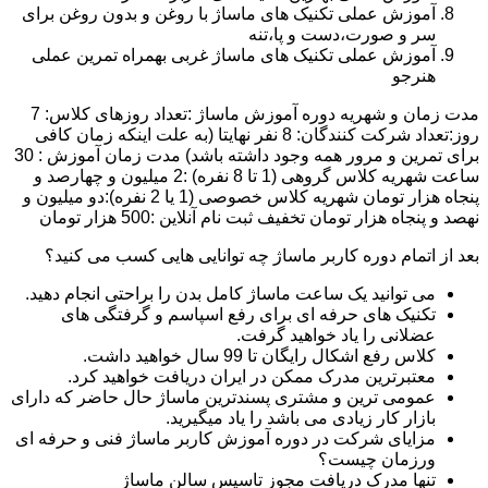
آموزش عملی تکنیک های ماساژ با روغن و بدون روغن برای
سر و صورت،دست و پا،تنه
آموزش عملی تکنیک های ماساژ غربی بهمراه تمرین عملی
هنرجو
مدت زمان و شهریه دوره آموزش ماساژ :تعداد روزهای کلاس: 7
روز:تعداد شرکت کنندگان: 8 نفر نهایتا (به علت اینکه زمان کافی
برای تمرین و مرور همه وجود داشته باشد) مدت زمان آموزش : 30
ساعت شهریه کلاس گروهی (1 تا 8 نفره) :2 میلیون و چهارصد و
پنجاه هزار تومان شهریه کلاس خصوصی (1 یا 2 نفره):دو میلیون و
نهصد و پنجاه هزار تومان تخفیف ثبت نام آنلاین :500 هزار تومان
بعد از اتمام دوره کاربر ماساژ چه توانایی هایی کسب می کنید؟
می توانید یک ساعت ماساژ کامل بدن را براحتی انجام دهید.
تکنیک های حرفه ای برای رفع اسپاسم و گرفتگی های
عضلانی را یاد خواهید گرفت.
کلاس رفع اشکال رایگان تا 99 سال خواهید داشت.
معتبرترین مدرک ممکن در ایران دریافت خواهید کرد.
عمومی ترین و مشتری پسندترین ماساژ حال حاضر که دارای
بازار کار زیادی می باشد را یاد میگیرید.
مزایای شرکت در دوره آموزش کاربر ماساژ فنی و حرفه ای
ورزمان چیست؟
تنها مدرک دریافت مجوز تاسیس سالن ماساژ