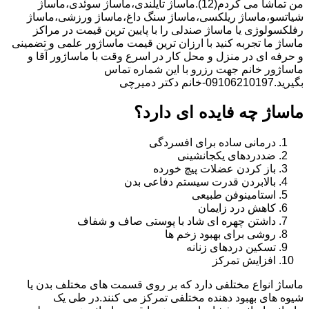
من تماشا می کردم(12).ماساژ تایلندی،ماساژ سوئدی،ماساژ
شیاتسو،ماساژ ریلکسی،ماساژ سنگ داغ،ماساژ ورزشی،ماساژ
رفلکسولوژی یا ماساژ صندلی را با پایین ترین قیمت در مراکز
ماساژ ما تجربه کنید با ارزان ترین قیمت ماساژور علمی و تضمینی
و حرفه ای در منزل و محل کار در اسرع وقت با ماساژور آقا و
ماساژور خانم جهت رزرو با این شماره تماس
بگیرید.09106210197-خانم دکتر دمیرچی
ماساژ چه فایده ای دارد؟
درمانی ساده برای افسردگی
ضددردهای یکجانشینی
باز کردن عضلات پیچ خورده
بالابردن قدرت سیستم دفاعی بدن
استامینوفن طبیعی
کاهش درد زایمان
داشتن چهره ای شاد با پوستی صاف و شفاف
روشی برای بهبود زخم ها
تسکین دردهای زنانه
افزایش تمرکز
ماساژ انواع مختلفی دارد که بر روی قسمت های مختلف بدن یا
شیوه های بهبود دهنده مختلفی تمرکز می کنند.در طی یک