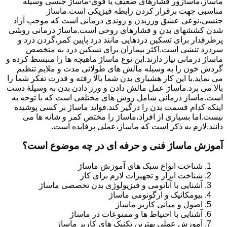
ماساژ،ماساژور فشارهای ضعیف یا قوی-ماساژ جنسی وسیله
مناسبی جهت برقرار کردن رابطه فیزیکی است.ماساژ
جنسی،نوعی عشق ورزیدن و روندی درمانی است که موجب آزاد
شدن کششهای بدن و فشارهای روحی است.ماساژ درمانی روشی
پرطرفدار برای تسکین دردهایی مانند درد پایین کمر،گردن درد و
سردرد تنشی است.اکثر بیماران برای تسکین درد به متخصص
ماساژ درمانی نیاز دارند.این نوع ماساژ ماهیچه ها را منبسط کرده و
گردش خون را به وسیله مالش های طولانی مدت و ملایم تنظیم
می نماید.با این کار هشیاری بدن شما بالا رفته و قدرت تفکر شما را
بالا می برد.ماساژ عمل مالش دادن و ورز دادن بدن به وسیلۀ دست
است.ماساژ درمانی شامل روش های مختلفی است که با توجه به
اینکه کدام قسمت بدن را درگیر کند.فواید ماساژ بر کسی پوشیده
نیست.اما بسیاری از افراد،ماساژ را مختص کمر و شانه ها می
دانند.لازم به ذکر است که ماساژ،عملی پرفایده است.
آموزش ماساژ فنی و حرفه ای در چه موضوع است؟
شناخت انواع سبک های آموزش ماساژ
شناخت ابزار و تجهیزات لازم برای کار
آشنایی با آناتومی و فیزیولوژی بدن تخصصی ماساژ
بیومکانیک و ارگونومی ماساژ
اصول و مبانی کاربر ماساژ
آشنایی با احتیاط ها و ممنوعات در ماساژ
آموزش عملی بهترین تکنیک های کاربر ماساژ