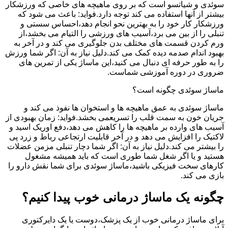
سوئدی و شیاتسو است که بر روی ماهیچه های خاصی که ورزشکار
بیشتر از آنها استفاده می کند توجه دارد.فواید: باعث می شود که
ورزشکار کار خود را به بهترین نحو انجام دهد،احساس سستی و
تنبلی را از بین می برد،آسیب های ورزشی را التیام می بخشد،از
ورم کردن قسمت های مختلف بدن جلوگیری می کند و در آخر به
بهبود اندام صدمه دیده کمک می کند.دلیل نیاز به آن: اگر شما ورزش
را به طور حرفه ای دنبال می کنید،این ماساژ یکی از تمرین های
ضروری در دوره آموزشی شماست.
ماساژ سوئدی چگونه است؟
ماساژ سوئدی به عمق ماهیچه ها و استخوان ها نفوذ می کند و
جریان خون به سمت قلب را تسریعمی بخشد.فواید: زمان بهبودی از
آسیب های وارده بر ماهیچه ها را کاهش می دهد،دفع اوریک اسید و
لاکتیک را افزایش می دهد و در آخر قابلیت ارتجاعی رباط و زرد پی
را بیشتر می کند.دلیل نیاز به آن: اگر شما دچار تنبلی مزمن عضلات
هستید و یا اگر شغل شما طوری است که باید همیشه مشغول
کارهای سخت فیزیکی باشید،ماساژ سوئدی برای شما نقش دارو را
بازی می کند.
چگونه یک ماساژ درمانی خوب پیدا کنیم؟
برای ماساژ درمانی خوب از یک پزشک،دوست یا یک دایرکتوری