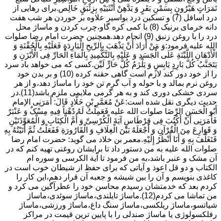
تَمَرَاتٍ هَیْرُونٍ بِسَمْنِ بَقَرٍ وَ یَدَّهِنْ أُنْثَیَیْهِ بِزِئْبَقٍ خَالِص.برای رهایی از
درد اسافل (7) و تسکین درد بواسیر علاوه بر خوردن هر شب هفت
دانه خرمای برنیک (8) با کمی کره گاو،چرب کردن و ماساژ محل
درد را با روغن زنبق (9) انجام دهد.همچنین حضرت امام رضا صلوات
الله علیه فرمود:وَ مَنْ أَرَادَ أَنْ یَذْهَبَ بِالرِّیحِ الْبَارِدَةِ فَعَلَیْهِ بِالْحُقْنَةِ وَ
الْأَدْهَانِ اللَّیِّنَةِ عَلَى الْجَسَدِ وَ عَلَیْهِ بِالتَّکْمِیدِ بِالْمَاءِ الْحَارِّ فِی الْأَبْزَنِ وَ
یَتَجَنَّبُ کُلَّ بَارِدٍ یَابِسٍ وَ یَلْزَمُ کُلَّ حَارٍّ لَیِّن.کسی که می خواهد باد سرد
را از خود دور کند لازم است گاهی حقنه کرده (10) و بر بدن خود
روغن نرم بمالد و با حوله و آب گرم تن خود را ماساژ دهد،و از هر
سردی خشکی دوری کند و به هر گرمی ملایمی ملزم باشد(11).در
حدیث دیگری نقل شده است:عَنْ مُعَمَّرِ بْنِ خَلَّادٍ قَالَ: أَمَرَنِی الإمام
أَبُو الْحَسَنِ الرِّضَا صلوات الله علیه فَعَمِلْتُ لَهُ دُهْناً فِیهِ مِسْکٌ وَ عَنْبَرٌ
فَأَمَرَنِی أَنْ أَکْتُبَ فِی قِرْطَاسٍ آیَةَ الْکُرْسِیِّ وَ أُمَّ الْکِتَابِ وَ الْمُعَوِّذَتَیْنِ
وَ قَوَارِعَ مِنَ الْقُرْآنِ وَ أَجْعَلَهُ بَیْنَ الْغِلَافِ وَ الْقَارُورَةِ فَفَعَلْتُ ثُمَّ أَتَیْتُهُ بِهِ
فَتَغَلَّفَ بِهِ وَ أَنَا أَنْظُرُ إِلَیْهِ.معمر بن خلاد می گوید: حضرت امام رضا
صلوات الله علیه به من دستور داد تا برایشان روغنى تهیه کنم که در
آن مشک و عنبر باشد،به من فرمود تا آیة الکرسى و سوره ام
الکتاب و دو قل اعوذ و آیاتى که براى حفظ از شیطان خوب است در
کاغذى بنویسم و آن را بین شیشه و جعبه آن قرار دهم،این کار را
کردم بعد که خدمتشان رسیدم محاسن خود را عطرآگین می کرد و
من تماشا می کردم(12).ماساژ تایلندی،ماساژ سوئدی،ماساژ
شیاتسو،ماساژ ریلکسی،ماساژ سنگ داغ،ماساژ ورزشی،ماساژ
رفلکسولوژی یا ماساژ صندلی را با پایین ترین قیمت در مراکز