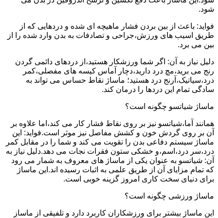
شود.
فواید: باعث از بین بردن فشار ماهیچه ای شده و دردهایی که از
طریق اسیب های ورزش،جراحی و تصادفات به بدن وارد شده را از
بین می برد.
دلیل نیاز به آن: اگر شما ورزشکار هستید،از دردهای دائمی گردن
رنج می برید،مچ درد دارید،دچار آماس کیسه های مفصلی،کمر
درد،سیاتیک،آرنج درد هستید؛ ماساژ نقاط حساس می تواند به
سادگی تمام این دردها را درمان کند.
ماساژ شیاتسو چگونه است؟
همانند آما،شیاتسو نیز بر روی نقاط فشار کار می کند،اما علاوه بر
آن بر روی گردش خون و کشش مفاصل نیز موثر است.فواید: این
ماساژ سیستم دفاعی بدن را تقویت می کند و شما را در مقابل کمر
درد،سر درد،اسم،و خشکی ستون فقرات نجات می دهد.دلیل نیاز به
آن: شیاتسو به عنوان یکی از ماساژ های معروف به شمار می رود
که تمام مزایای آن از طریق علمی به اثبات رسیده اند.این ماساژ
برای دنیای سخت کاری امروز گزینه خوبی است.
ماساژ ورزشی چگونه است؟
این ماساژ بیشتر برای ورزشکاران کاربرد دارد و تلفیقی از ماساز