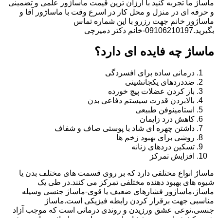
ماساژ ما تجربه کنید با ارزان ترین قیمت ماساژور علمی و تضمینی
و حرفه ای در منزل و محل کار در اسرع وقت با ماساژور آقا و
ماساژور خانم جهت رزرو با این شماره تماس
بگیرید.09106210197-خانم دکتر دمیرچی
ماساژ چه فایده ای دارد؟
درمانی ساده برای افسردگی
ضددردهای یکجانشینی
باز کردن عضلات پیچ خورده
بالابردن قدرت سیستم دفاعی بدن
استامینوفن طبیعی
کاهش درد زایمان
داشتن چهره ای شاد با پوستی صاف و شفاف
روشی برای بهبود زخم ها
تسکین دردهای زنانه
افزایش تمرکز
ماساژ انواع مختلفی دارد که بر روی قسمت های مختلف بدن یا
شیوه های بهبود دهنده مختلفی تمرکز می کنند.در طی یک
ماساژ،ماساژور فشارهای ضعیف یا قوی-ماساژ جنسی وسیله
مناسبی جهت برقرار کردن رابطه فیزیکی است.ماساژ
جنسی،نوعی عشق ورزیدن و روندی درمانی است که موجب آزاد