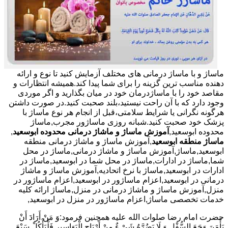
ماساژ و با ماساژ درمانی های مختلف آزمایش کنید تا نوع و ارائه
دهنده مناسب ترین گزینه را برای شما پیدا کند.همیشه انتظارات و
مقاصد خود را با ماساژدرمان خود در میان بگذارید و اگر موردی
وجود دارد که با آن راحت نیستید،بلند صحبت کنید.در صورت داشتن
هرگونه نگرانی یا شرایط سلامتی،قبل از انجام هر نوع ماساژ با
پزشک خود صحبت کنید.شبانه روزی ماساژور مجرب,ماساژ
محدوده ابوسعید,
آموزش ماساژ و ماشاژ درمانی محدوده ابوسعید
,
ماساژ منطقه ابوسعید
,آموزش ماساژ و ماشاژ درمانی منطقه
ابوسعید,ماساژ,آموزش ماساژ و ماشاژ درمانی,ماساژ در محل
شما,ماساژ در ادارات,ماساژ در محل شما در ابوسعید,ماساژ در
ادارات در ابوسعید,ماساژ با نرخ اتحادیه,آموزش ماساژ و ماشاژ
درمانی در ابوسعید,اعزام ماساژور در ابوسعید,اعزام ماساژور در
منزل,آموزش ماساژ و ماشاژ درمانی در منزل,ماساژ ارائه کلیه
خدمات تخصصی ماساژ,اعزام ماساژور در منزل در ابوسعید,
حضرت امام رضا صلوات الله علیه همچنین فرمود:وَ مَنْ أَرَادَ أَنْ
یَأْمَنَ وَجَعَ السُّفْلِ وَ لَا یَضُرَّهُ شَیْ ءٌ مِنْ أَرْیَاحِ الْبَوَاسِیرِ فَلْیَأْکُلْ سَبْعَ