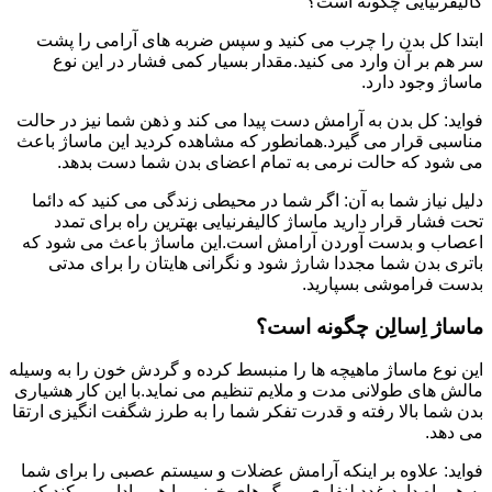
کالیفرنیایی چگونه است؟
ابتدا کل بدن را چرب می کنید و سپس ضربه های آرامی را پشت
سر هم بر آن وارد می کنید.مقدار بسیار کمی فشار در این نوع
ماساژ وجود دارد.
فواید: کل بدن به آرامش دست پیدا می کند و ذهن شما نیز در حالت
مناسبی قرار می گیرد.همانطور که مشاهده کردید این ماساژ باعث
می شود که حالت نرمی به تمام اعضای بدن شما دست بدهد.
دلیل نیاز شما به آن: اگر شما در محیطی زندگی می کنید که دائما
تحت فشار قرار دارید ماساژ کالیفرنیایی بهترین راه برای تمدد
اعصاب و بدست آوردن آرامش است.این ماساژ باعث می شود که
باتری بدن شما مجددا شارژ شود و نگرانی هایتان را برای مدتی
بدست فراموشی بسپارید.
ماساژ اِسالِن چگونه است؟
این نوع ماساژ ماهیچه ها را منبسط کرده و گردش خون را به وسیله
مالش های طولانی مدت و ملایم تنظیم می نماید.با این کار هشیاری
بدن شما بالا رفته و قدرت تفکر شما را به طرز شگفت انگیزی ارتقا
می دهد.
فواید: علاوه بر اینکه آرامش عضلات و سیستم عصبی را برای شما
به همراه دارد،غدد لنفاوی و رگ های خونی را هم وادار می کند که