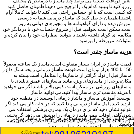
آنلاین دریافت کنید.یا می توانید چند ماساژ با درمانگران مختلف
رزرو کنید تا ببینید کدام یک را ترجیح می دهید.اطمینان حاصل کنید
که کسی است که با او احساس راحتی می کنید تا بتوانید کاملاً آرام
باشید.اطمینان حاصل کنید که ماساژ درمانی شما به درستی
آموزش دیده و دارای گواهینامه ها و مجوزهای دولتی به روز
است.ممکن است بخواهید قبل از شروع جلسات خود با درمانگر خود
مکالمه ای کوتاه داشته باشید تا بتوانید انتظارات خود را بیان کرده و
سئوالات مربوطه را بپرسید.
هزینه ماساژ چقدر است؟
قیمت ماساژ در ایران بسیار متفاوت است.ماساژ یک ساعته معمولاً
150 تا 400 هزار تومان است.
قیمت ماساژ
درمانی رایحه،سنگ داغ و
ماساژ قبل از تولد گرانتر از ماساژهای استاندارد است.بسته به
مکان،برخی از ماساژهای ویژه مانند ماساژهای عمیق،تایلندی یا
ماساژهای ورزشی نیز ممکن است کمی بالاتر باشند.اگر می خواهید
با هزینه مناسب تری ماساژ پیدا کنید،می توانید ماساژ
ابوسعید,آموزش ماساژ و ماشاژ درمانی ابوسعید در منطقه خود
بازدید کنید یا یک ماساژ درمانی پیدا کنید که در خانه کار می کند.اگر
بتوانید نشان دهید که برای درمان یک بیماری پزشکی استفاده می
شود،گاهی اوقات بیمه ماساژ درمانی را پوشش می دهد.اگر بخشی
تلفن تماس فوری
ماساژ ابوسعید,آموزش ماساژ و ماشاژ درمانی
از مراقبت های کایروپراکتیک باشد،بعضی اوقات شرکت های بیمه
ابوسعید
ماساژ درمانی را تحت پوشش قرار می دهند.