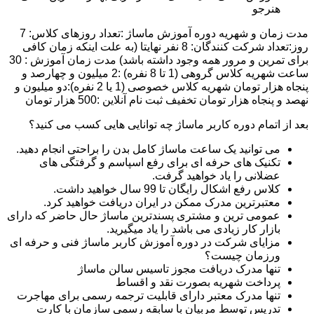
هنرجو
مدت زمان و شهریه دوره آموزش ماساژ :تعداد روزهای کلاس: 7
روز:تعداد شرکت کنندگان: 8 نفر نهایتا (به علت اینکه زمان کافی
برای تمرین و مرور همه وجود داشته باشد) مدت زمان آموزش : 30
ساعت شهریه کلاس گروهی (1 تا 8 نفره) :2 میلیون و چهارصد و
پنجاه هزار تومان شهریه کلاس خصوصی (1 یا 2 نفره):دو میلیون و
نهصد و پنجاه هزار تومان تخفیف ثبت نام آنلاین :500 هزار تومان
بعد از اتمام دوره کاربر ماساژ چه توانایی هایی کسب می کنید؟
می توانید یک ساعت ماساژ کامل بدن را براحتی انجام دهید.
تکنیک های حرفه ای برای رفع اسپاسم و گرفتگی های
عضلانی را یاد خواهید گرفت.
کلاس رفع اشکال رایگان تا 99 سال خواهید داشت.
معتبرترین مدرک ممکن در ایران دریافت خواهید کرد.
عمومی ترین و مشتری پسندترین ماساژ حال حاضر که دارای
بازار کار زیادی می باشد را یاد میگیرید.
مزایای شرکت در دوره آموزش کاربر ماساژ فنی و حرفه ای
ورزمان چیست؟
تنها مدرک دریافت مجوز تاسیس سالن ماساژ
پرداخت شهریه بصورت نقد و اقساط
تنها مدرک معتبر دارای قابلیت ترجمه رسمی برای مهاجرت
تدریس توسط مربیان با سابقه رسمی سازمان با کارت