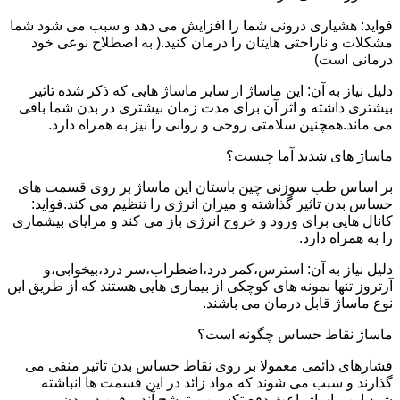
فواید: هشیاری درونی شما را افزایش می دهد و سبب می شود شما
مشکلات و ناراحتی هایتان را درمان کنید.( به اصطلاح نوعی خود
درمانی است)
دلیل نیاز به آن: این ماساژ از سایر ماساژ هایی که ذکر شده تاثیر
بیشتری داشته و اثر آن برای مدت زمان بیشتری در بدن شما باقی
می ماند.همچنین سلامتی روحی و روانی را نیز به همراه دارد.
ماساژ های شدید آما چیست؟
بر اساس طب سوزنی چین باستان این ماساژ بر روی قسمت های
حساس بدن تاثیر گذاشته و میزان انرژی را تنظیم می کند.فواید:
کانال هایی برای ورود و خروج انرژی باز می کند و مزایای بیشماری
را به همراه دارد.
دلیل نیاز به آن: استرس،کمر درد،اضطراب،سر درد،بیخوابی،و
آرتروز تنها نمونه های کوچکی از بیماری هایی هستند که از طریق این
نوع ماساژ قابل درمان می باشند.
ماساژ نقاط حساس چگونه است؟
فشارهای دائمی معمولا بر روی نقاط حساس بدن تاثیر منفی می
گذارند و سبب می شوند که مواد زائد در این قسمت ها انباشته
شود.این ماساژ باعث دفع تکسین و ترشح آندروفین در بدن می