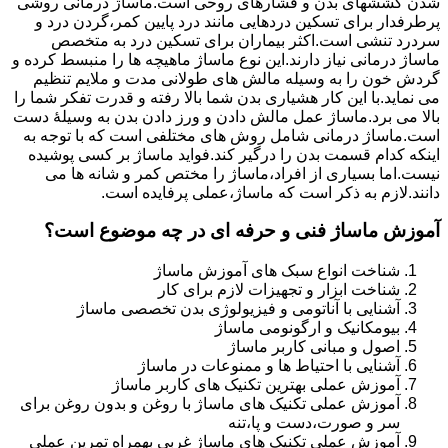
شدن کششهای بدن و فشارهای روحی است.ماساژ درمانی روشی
پرطرفدار برای تسکین دردهایی مانند درد پایین کمر،گردن درد و
سردرد تنشی است.اکثر بیماران برای تسکین درد به متخصص
ماساژ درمانی نیاز دارند.این نوع ماساژ ماهیچه ها را منبسط کرده و
گردش خون را به وسیله مالش های طولانی مدت و ملایم تنظیم
می نماید.با این کار هشیاری بدن شما بالا رفته و قدرت تفکر شما را
بالا می برد.ماساژ عمل مالش دادن و ورز دادن بدن به وسیلۀ دست
است.ماساژ درمانی شامل روش های مختلفی است که با توجه به
اینکه کدام قسمت بدن را درگیر کند.فواید ماساژ بر کسی پوشیده
نیست.اما بسیاری از افراد،ماساژ را مختص کمر و شانه ها می
دانند.لازم به ذکر است که ماساژ،عملی پرفایده است.
آموزش ماساژ فنی و حرفه ای در چه موضوع است؟
شناخت انواع سبک های آموزش ماساژ
شناخت ابزار و تجهیزات لازم برای کار
آشنایی با آناتومی و فیزیولوژی بدن تخصصی ماساژ
بیومکانیک و ارگونومی ماساژ
اصول و مبانی کاربر ماساژ
آشنایی با احتیاط ها و ممنوعات در ماساژ
آموزش عملی بهترین تکنیک های کاربر ماساژ
آموزش عملی تکنیک های ماساژ با روغن و بدون روغن برای
سر و صورت،دست و پا،تنه
آموزش عملی تکنیک های ماساژ غربی بهمراه تمرین عملی