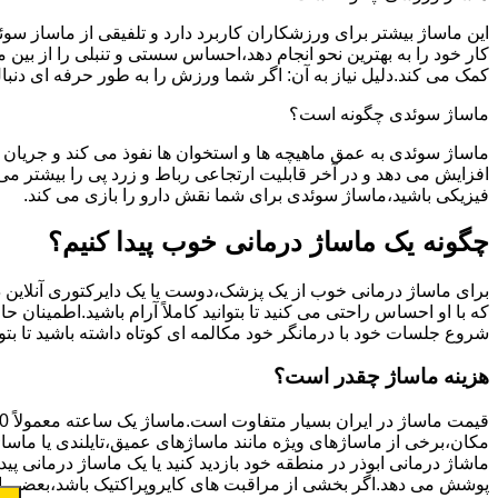
این ماساژ بیشتر برای ورزشکاران کاربرد دارد و تلفیقی از ماساز س
کار خود را به بهترین نحو انجام دهد،احساس سستی و تنبلی را از بی
کمک می کند.دلیل نیاز به آن: اگر شما ورزش را به طور حرفه ای دن
ماساژ سوئدی چگونه است؟
ماساژ سوئدی به عمق ماهیچه ها و استخوان ها نفوذ می کند و جریان 
افزایش می دهد و در آخر قابلیت ارتجاعی رباط و زرد پی را بیشتر 
فیزیکی باشید،ماساژ سوئدی برای شما نقش دارو را بازی می کند.
چگونه یک ماساژ درمانی خوب پیدا کنیم؟
برای ماساژ درمانی خوب از یک پزشک،دوست یا یک دایرکتوری آنلاین در
که با او احساس راحتی می کنید تا بتوانید کاملاً آرام باشید.اطمینا
شروع جلسات خود با درمانگر خود مکالمه ای کوتاه داشته باشید تا بتوا
هزینه ماساژ چقدر است؟
قیمت ماساژ در ایران بسیار متفاوت است.ماساژ یک ساعته معمولاً 150 تا 400 هزار تومان است.
مکان،برخی از ماساژهای ویژه مانند ماساژهای عمیق،تایلندی یا ماساژ
ماشاژ درمانی ابوذر در منطقه خود بازدید کنید یا یک ماساژ درمانی پی
پوشش می دهد.اگر بخشی از مراقبت های کایروپراکتیک باشد،بعضی ا