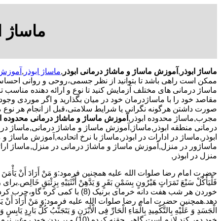
ماساژ ا
ماساژ ابوذر
,
آموزش ماساژ و ماشاژ درمانی ابوذر
,
ماساژ ابوذر
,
آموزش م
ممکن است راهی باشد تا بتوانید از نظر جسمی،روحی و روانی احساس 
ماساژ درمانی های مختلف آزمایش کنید تا نوع و ارائه دهنده مناسب تری
مقاصد خود را با ماساژدرمان خود در میان بگذارید و اگر موردی وجود 
صورت داشتن هرگونه نگرانی یا شرایط سلامتی،قبل از انجام هر نوع 
مجرب,ماساژ محدوده ابوذر,
آموزش ماساژ و ماشاژ درمانی محدوده اب
درمانی منطقه ابوذر,ماساژ,آموزش ماساژ و ماشاژ درمانی,ماساژ در 
ابوذر,ماساژ در ادارات در ابوذر,ماساژ با نرخ اتحادیه,آموزش ماساژ و 
ماساژور در منزل,آموزش ماساژ و ماشاژ درمانی در منزل,ماساژ ارا
منزل در ابوذر,
حضرت امام رضا صلوات الله علیه همچنین فرمود:وَ مَنْ أَرَادَ أَنْ یَأْمَنَ وَجَعَ السُّف
دهد.همچنین حضرت امام رضا صلوات الله علیه فرمود:وَ مَنْ أَرَادَ أَنْ یَذْهَبَ بِالرِّیحِ الْ
الْجَسَدِ وَ عَلَیْهِ بِالتَّکْمِیدِ بِالْمَاءِ الْحَارِّ فِی الْأَبْزَنِ وَ یَتَجَنَّبُ کُلَّ بَارِ
خود دور کند لازم است گاهی حقنه کرده (