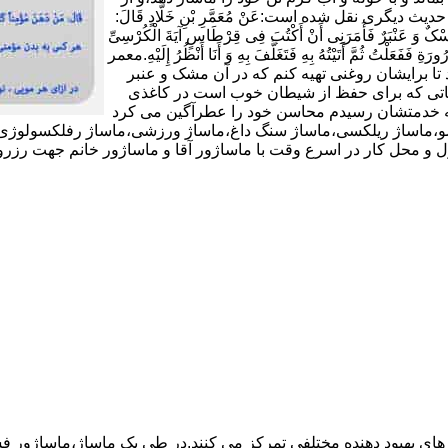
شکی دوری کند و به هر گرمی ملایمی ملزم باشد(11).در حدیث دیگری نقل شده است:عَنْ مُعَمَّرِ بْنِ خَلَّادٍ قَالَ:
 وَ عَنْبَرٌ فَأَمَرَنِی أَنْ أَکْتُبَ فِی قِرْطَاسٍ آیَةَ الْکُرْسِیِّ
ورَةِ فَفَعَلْتُ ثُمَّ أَتَیْتُهُ بِهِ فَتَغَلَّفَ بِهِ وَ أَنَا أَنْظُرُ إِلَیْهِ.معمر
تا برایشان روغنى تهیه کنم که در آن مشک و عنبر
 آیاتى که براى حفظ از شیطان خوب است در کاغذى
د که خدمتشان رسیدم محاسن خود را عطرآگین می کرد
وئدی،ماساژ شیاتسو،ماساژ ریلکسی،ماساژ سنگ داغ،ماساژ ورزشی،ماساژ رفلکسول
در اسرع وقت با ماساژور آقا و ماساژور خانم جهت رزرو با این شماره تماس بگیرید
 های بهبود دهنده مختلفی تمرکز می کنند.در طی یک ماساژ،ماساژور