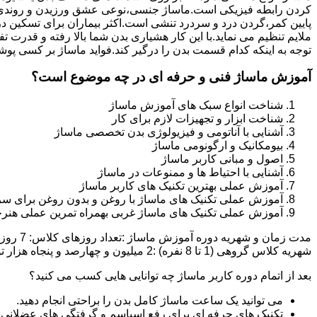
کردن رابطه فیزیکی است.ماساژ جنسی،نوعی عشق ورزیدن و روندی 
پایین کمر،گردن درد و سردرد تنشی است.اکثر بیماران برای تسکین د
ملایم تنظیم می نماید.با این کار هشیاری بدن شما بالا رفته و قدر
توجه به اینکه کدام قسمت بدن را درگیر کند.فواید ماساژ بر کسی پوش
آموزش ماساژ فنی و حرفه ای در چه موضوع است؟
شناخت انواع سبک های آموزش ماساژ
شناخت ابزار و تجهیزات لازم برای کار
آشنایی با آناتومی و فیزیولوژی بدن تخصصی ماساژ
بیومکانیک و ارگونومی ماساژ
اصول و مبانی کاربر ماساژ
آشنایی با احتیاط ها و ممنوعات در ماساژ
آموزش عملی بهترین تکنیک های کاربر ماساژ
آموزش عملی تکنیک های ماساژ با روغن و بدون روغن برای سر
آموزش عملی تکنیک های ماساژ غربی بهمراه تمرین عملی هنرج
شهریه کلاس گروهی (1 تا 8 نفره) :2 میلیون و چهارصد و پنجاه هزار تومان شهریه کلاس خصوصی (1 یا 2 نفره):دو میلیون و نهصد و پنجاه هزار تومان تخفیف ثبت نام آنلاین :500 هزار تومان
بعد از اتمام دوره کاربر ماساژ چه توانایی هایی کسب می کنید؟
می توانید یک ساعت ماساژ کامل بدن را براحتی انجام دهید.
تکنیک های حرفه ای برای رفع اسپاسم و گرفتگی های عضلانی ر