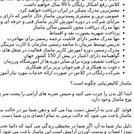
کلاس رفع اشکال رایگان تا 99 سال خواهید داشت.
معتبرترین مدرک ممکن در ایران دریافت خواهید کرد.
عمومی ترین و مشتری پسندترین ماساژ حال حاضر که دارای بازار
مزایای شرکت در دوره آموزش کاربر ماساژ فنی و حرفه ای 
تنها مدرک دریافت مجوز تاسیس سالن ماساژ
پرداخت شهریه بصورت نقد و اقساط
تنها مدرک معتبر دارای قابلیت ترجمه رسمی برای مهاجرت
تدریس توسط مربیان با سابقه رسمی سازمان با کارت مربیگری
مدرک رسمی دوره آموزش کاربر ماساژ فعالیت در شغل های 
گواهینامه دارای اعتبار در بیش از 150 کشور جهان
دریافت تخفیف ویژه برای سایر دوره ها از آموزشگاه ورزمان
دعوت به همکاری از هنرجویان برتر برای همکاری
شرکت رایگان در کلاس در صورت ارائه خدمات مورد نیاز آموز
ماساژ کالیفرنیایی چگونه است؟
ابتدا کل بدن را چرب می کنید و سپس ضربه های آرامی را پشت سر هم 
نوع ماساژ وجود دارد.
فواید: کل بدن به آرامش دست پیدا می کند و ذهن شما نیز در حالت م
ماساژ باعث می شود که حالت نرمی به تمام اعضای بدن شما دست ب
دلیل نیاز شما به آن: اگر شما در محیطی زندگی می کنید که دائما تحت 
تمدد اعصاب و بدست آوردن آرامش است.این ماساژ باعث می شود که ب