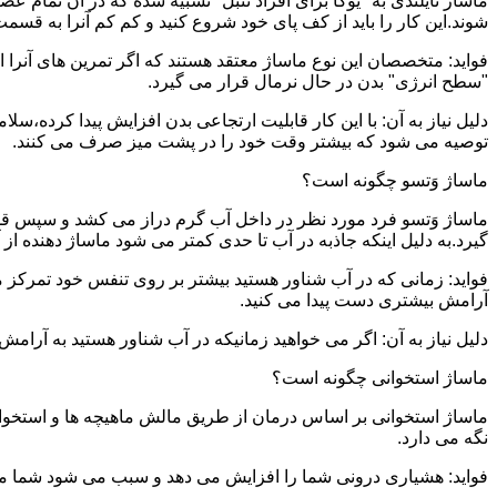
ماساژ تایلندی به "یوگا برای افراد تنبل" تشبیه شده که در آن تمام 
شوند.این کار را باید از کف پای خود شروع کنید و کم کم آنرا به قسمت 
فواید: متخصصان این نوع ماساژ معتقد هستند که اگر تمرین های آنرا 
"سطح انرژی" بدن در حال نرمال قرار می گیرد.
دلیل نیاز به آن: با این کار قابلیت ارتجاعی بدن افزایش پیدا کرده،س
توصیه می شود که بیشتر وقت خود را در پشت میز صرف می کنند.
ماساژ وَتسو چگونه است؟
ماساژ وَتسو فرد مورد نظر در داخل آب گرم دراز می کشد و سپس 
گیرد.به دلیل اینکه جاذبه در آب تا حدی کمتر می شود ماساژ دهنده ا
فواید: زمانی که در آب شناور هستید بیشتر بر روی تنفس خود تمرکز 
آرامش بیشتری دست پیدا می کنید.
دلیل نیاز به آن: اگر می خواهید زمانیکه در آب شناور هستید به آرام
ماساژ استخوانی چگونه است؟
ماساژ استخوانی بر اساس درمان از طریق مالش ماهیچه ها و استخوان
نگه می دارد.
فواید: هشیاری درونی شما را افزایش می دهد و سبب می شود شما مشک