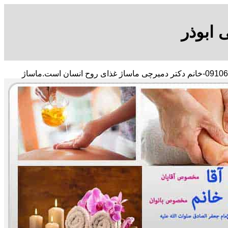
 ابوذر
با در صد تخفیف مشاور رایگان 09106210197-خانم دکتر دمیرچی ماساژ غذای روح انسان است.ماساژ