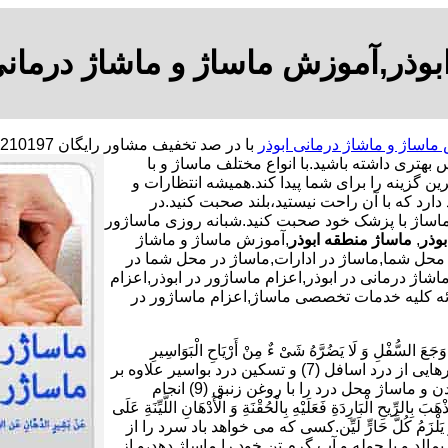
بوذر,آموزش ماساژ و ماشاژ درمانی
اساژ و ماشاژ درمانی ابوذر
بهتری داشته باشید.
با انواع مختلف ماساژ و با
ن گزینه را برای شما پیدا کند.همیشه انتظارات و
دارد که با آن راحت نیستید،بلند صحبت کنید.در
ماساژ با پزشک خود صحبت کنید.شبانه روزی ماساژور
وذر
,
ماساژ منطقه ابوذر
,آموزش ماساژ و ماشاژ
محل شما,ماساژ در ادارات,ماساژ در محل شما در
ماشاژ درمانی در ابوذر,اعزام ماساژور در ابوذر,اعزام
ئه کلیه خدمات تخصصی ماساژ,اعزام ماساژور در
ْلِ وَ لَا یَضُرَّهُ شَیْ ءٌ مِنْ أَرْیَاحِ الْبَوَاسِیرِ
فَلْیَأْکُلْ سَبْعَ تَمَرَاتٍ هَیْرُونٍ بِسَمْنِ بَقَرٍ وَ یَدَّهِنْ أُنْثَیَیْهِ بِزِئْبَقٍ خَالِص.برای رهایی از درد اسافل (7) و تسکین درد بواسیر علاوه بر
خوردن هر شب هفت دانه خرمای برنیک (8) با کمی کره گاو،چرب کردن و ماساژ محل درد را با روغن زنبق (9) انجام
بَارِدَةِ فَعَلَیْهِ بِالْحُقْنَةِ وَ الْأَدْهَانِ اللَّیِّنَةِ عَلَى
دٍ یَابِسٍ وَ یَلْزَمُ کُلَّ حَارٍّ لَیِّن.کسی که می خواهد باد سرد را از
10) و بر بدن خود روغن نرم بمالد و با حوله و آب گرم تن خود را ماساژ دهد،و از