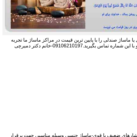
وژی یا ماساژ صندلی را با پایین ترین قیمت در مراکز ماساژ ما تجربه
.09106210197-خانم دکتر دمیرچی
 فشارهای ضعیف یا قوی-ماساژ جنسی وسیله مناسبی جهت برقرار