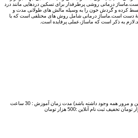
ماساژ درمانی روشی پرطرفدار برای تسکین دردهایی مانند درد
 منبسط کرده و گردش خون را به وسیله مالش های طولانی مدت و
ه وسیلۀ دست است.ماساژ درمانی شامل روش های مختلفی است که با
ند.لازم به ذکر است که ماساژ،عملی پرفایده است.
مدت زمان و شهریه دوره آموزش ماساژ :تعداد روزهای کلاس: 7 روز:تعداد شرکت کنندگان: 8 نفر نهایتا (به علت اینکه زمان کافی برای تمرین و مرور همه وجود داشته باشد) مدت زمان آموزش : 30 ساعت