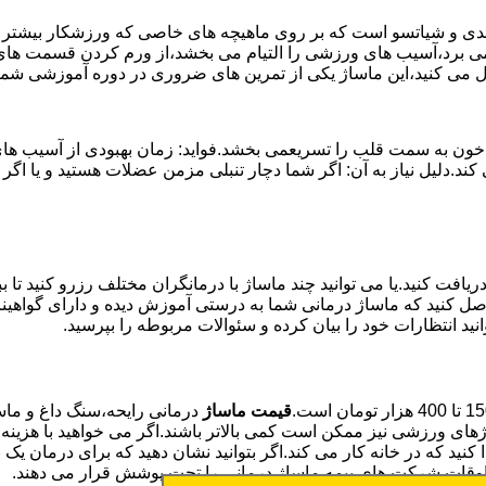
وئدی و شیاتسو است که بر روی ماهیچه های خاصی که ورزشکار بیشتر از
ن می برد،آسیب های ورزشی را التیام می بخشد،از ورم کردن قسمت های 
بال می کنید،این ماساژ یکی از تمرین های ضروری در دوره آموزشی ش
خون به سمت قلب را تسریعمی بخشد.فواید: زمان بهبودی از آسیب های و
می کند.دلیل نیاز به آن: اگر شما دچار تنبلی مزمن عضلات هستید و 
یافت کنید.یا می توانید چند ماساژ با درمانگران مختلف رزرو کنید تا 
ن حاصل کنید که ماساژ درمانی شما به درستی آموزش دیده و دارای گواه
نید انتظارات خود را بیان کرده و سئوالات مربوطه را بپرسید.
قیمت ماساژ
درمانی رایحه،سنگ داغ و ماسا
های ورزشی نیز ممکن است کمی بالاتر باشند.اگر می خواهید با هزینه 
دا کنید که در خانه کار می کند.اگر بتوانید نشان دهید که برای درمان
وقات شرکت های بیمه ماساژ درمانی را تحت پوشش قرار می دهند.