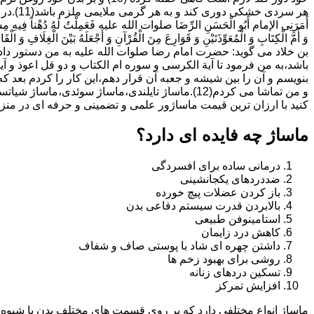
هر سردی خ
أَمَرَنِی الإمام أَبُو الْحَسَنِ الرِّضَا صلوات الله علیه فَعَمِلْتُ لَهُ دُهْناً فِیهِ مِسْکٌ
وَ أُمَّ الْکِتَابِ وَ الْمُعَوِّذَتَیْنِ وَ قَوَارِعَ مِنَ الْقُرْآنِ وَ أَجْعَلَهُ بَیْنَ الْغِلَافِ وَ الْقَارُ
بن خلاد می گوید: حضرت امام رضا صلوات الله علیه به من دستور داد 
باشد،به من فرمود تا آیة الکرسى و سوره ام الکتاب و دو قل اعوذ و
بنویسم و آن را بین شیشه و جعبه آن قرار دهم،این کار را کردم بع
و من تماشا می کردم(12).ماساژ تایلندی،ماساژ س
کنید با ارزان ترین قیمت ماساژور علمی و تضمینی و حرفه ای در منزل و محل کار 
ماساژ چه فایده ای دارد؟
درمانی ساده برای افسردگی
ضددردهای یکجانشینی
باز کردن عضلات پیچ خورده
بالابردن قدرت سیستم دفاعی بدن
استامینوفن طبیعی
کاهش درد زایمان
داشتن چهره ای شاد با پوستی صاف و شفاف
روشی برای بهبود زخم ها
تسکین دردهای زنانه
افزایش تمرکز
ماساژ انواع مختلفی دارد که بر روی قسمت های مختلف بدن یا شیوه