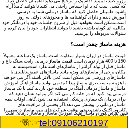
رزرو کنید تا ببینید کدام یک را ترجیح می دهید.اطمینان حاصل کنید
که کسی است که با او احساس راحتی می کنید تا بتوانید کاملاً آرام
باشید.اطمینان حاصل کنید که ماساژ درمانی شما به درستی
آموزش دیده و دارای گواهینامه ها و مجوزهای دولتی به روز
است.ممکن است بخواهید قبل از شروع جلسات خود با درمانگر خود
مکالمه ای کوتاه داشته باشید تا بتوانید انتظارات خود را بیان کرده و
سئوالات مربوطه را بپرسید.
هزینه ماساژ چقدر است؟
قیمت ماساژ در ایران بسیار متفاوت است.ماساژ یک ساعته معمولاً
150 تا 400 هزار تومان است.
قیمت ماساژ
درمانی رایحه،سنگ داغ و
ماساژ قبل از تولد گرانتر از ماساژهای استاندارد است.بسته به
مکان،برخی از ماساژهای ویژه مانند ماساژهای عمیق،تایلندی یا
ماساژهای ورزشی نیز ممکن است کمی بالاتر باشند.اگر می خواهید
با هزینه مناسب تری ماساژ پیدا کنید،می توانید ماساژ آهنگ,آموزش
ماساژ و ماشاژ درمانی آهنگ در منطقه خود بازدید کنید یا یک ماساژ
درمانی پیدا کنید که در خانه کار می کند.اگر بتوانید نشان دهید که
برای درمان یک بیماری پزشکی استفاده می شود،گاهی اوقات بیمه
ماساژ درمانی را پوشش می دهد.اگر بخشی از مراقبت های
کایروپراکتیک باشد،بعضی اوقات شرکت های بیمه ماساژ درمانی را
تلفن تماس فوری
ماساژ آهنگ,آموزش ماساژ و ماشاژ درمانی آهنگ
تحت پوشش قرار می دهند.
☞☏
tel:09106210197
8/8/2026 4:34:55 AM
:Published Date: