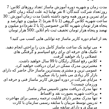
مدت زمان و شهریه دوره آموزش ماساژ :تعداد روزهای کلاس: 7
روز:تعداد شرکت کنندگان: 8 نفر نهایتا (به علت اینکه زمان کافی
برای تمرین و مرور همه وجود داشته باشد) مدت زمان آموزش : 30
ساعت شهریه کلاس گروهی (1 تا 8 نفره) :2 میلیون و چهارصد و
پنجاه هزار تومان شهریه کلاس خصوصی (1 یا 2 نفره):دو میلیون و
نهصد و پنجاه هزار تومان تخفیف ثبت نام آنلاین :500 هزار تومان
بعد از اتمام دوره کاربر ماساژ چه توانایی هایی کسب می کنید؟
می توانید یک ساعت ماساژ کامل بدن را براحتی انجام دهید.
تکنیک های حرفه ای برای رفع اسپاسم و گرفتگی های
عضلانی را یاد خواهید گرفت.
کلاس رفع اشکال رایگان تا 99 سال خواهید داشت.
معتبرترین مدرک ممکن در ایران دریافت خواهید کرد.
عمومی ترین و مشتری پسندترین ماساژ حال حاضر که دارای
بازار کار زیادی می باشد را یاد میگیرید.
مزایای شرکت در دوره آموزش کاربر ماساژ فنی و حرفه ای
ورزمان چیست؟
تنها مدرک دریافت مجوز تاسیس سالن ماساژ
پرداخت شهریه بصورت نقد و اقساط
تنها مدرک معتبر دارای قابلیت ترجمه رسمی برای مهاجرت
تدریس توسط مربیان با سابقه رسمی سازمان با کارت
مربیگری و دارای سابقه ملی