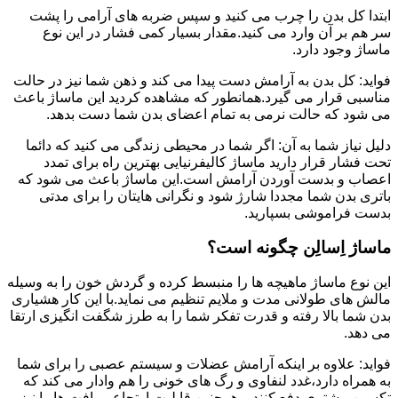
ابتدا کل بدن را چرب می کنید و سپس ضربه های آرامی را پشت
سر هم بر آن وارد می کنید.مقدار بسیار کمی فشار در این نوع
ماساژ وجود دارد.
فواید: کل بدن به آرامش دست پیدا می کند و ذهن شما نیز در حالت
مناسبی قرار می گیرد.همانطور که مشاهده کردید این ماساژ باعث
می شود که حالت نرمی به تمام اعضای بدن شما دست بدهد.
دلیل نیاز شما به آن: اگر شما در محیطی زندگی می کنید که دائما
تحت فشار قرار دارید ماساژ کالیفرنیایی بهترین راه برای تمدد
اعصاب و بدست آوردن آرامش است.این ماساژ باعث می شود که
باتری بدن شما مجددا شارژ شود و نگرانی هایتان را برای مدتی
بدست فراموشی بسپارید.
ماساژ اِسالِن چگونه است؟
این نوع ماساژ ماهیچه ها را منبسط کرده و گردش خون را به وسیله
مالش های طولانی مدت و ملایم تنظیم می نماید.با این کار هشیاری
بدن شما بالا رفته و قدرت تفکر شما را به طرز شگفت انگیزی ارتقا
می دهد.
فواید: علاوه بر اینکه آرامش عضلات و سیستم عصبی را برای شما
به همراه دارد،غدد لنفاوی و رگ های خونی را هم وادار می کند که
تکسین بیشتری دفع کنند و همچنین قابلیت ارتجاعی بافت ها را نیز