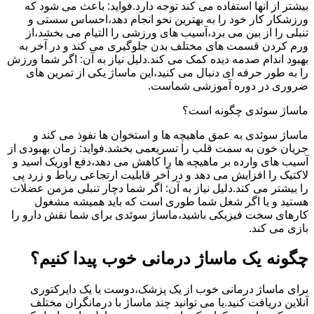
بیشتر از آنها استفاده می کند توجه دارد.فواید: باعث می شود که
ورزشکار کار خود را به بهترین نحو انجام دهد،احساس سستی و
تنبلی را از بین می برد،آسیب های ورزشی را التیام می بخشد،از
ورم کردن قسمت های مختلف بدن جلوگیری می کند و در آخر به
بهبود اندام صدمه دیده کمک می کند.دلیل نیاز به آن: اگر شما ورزش
را به طور حرفه ای دنبال می کنید،این ماساژ یکی از تمرین های
ضروری در دوره آموزشی شماست.
ماساژ سوئدی چگونه است؟
ماساژ سوئدی به عمق ماهیچه ها و استخوان ها نفوذ می کند و
جریان خون به سمت قلب را تسریعمی بخشد.فواید: زمان بهبودی از
آسیب های وارده بر ماهیچه ها را کاهش می دهد،دفع اوریک اسید و
لاکتیک را افزایش می دهد و در آخر قابلیت ارتجاعی رباط و زرد پی
را بیشتر می کند.دلیل نیاز به آن: اگر شما دچار تنبلی مزمن عضلات
هستید و یا اگر شغل شما طوری است که باید همیشه مشغول
کارهای سخت فیزیکی باشید،ماساژ سوئدی برای شما نقش دارو را
بازی می کند.
چگونه یک ماساژ درمانی خوب پیدا کنیم؟
برای ماساژ درمانی خوب از یک پزشک،دوست یا یک دایرکتوری
آنلاین دریافت کنید.یا می توانید چند ماساژ با درمانگران مختلف