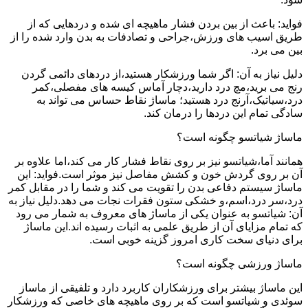
فواید: باعث از بین بردن فشار ماهیچه ای شده و دردهایی که از
طریق اسیب های ورزش،جراحی و تصادفات به بدن وارد شده را از
بین می برد.
دلیل نیاز به آن: اگر شما ورزشکار هستید،از دردهای دائمی گردن
رنج می برید،مچ درد دارید،دچار آماس کیسه های مفصلی،کمر
درد،سیاتیک،آرنج درد هستید؛ ماساژ نقاط حساس می تواند به
سادگی تمام این دردها را درمان کند.
ماساژ شیاتسو چگونه است؟
همانند آما،شیاتسو نیز بر روی نقاط فشار کار می کند،اما علاوه بر
آن بر روی گردش خون و کشش مفاصل نیز موثر است.فواید: این
ماساژ سیستم دفاعی بدن را تقویت می کند و شما را در مقابل کمر
درد،سر درد،اسم،و خشکی ستون فقرات نجات می دهد.دلیل نیاز به
آن: شیاتسو به عنوان یکی از ماساژ های معروف به شمار می رود
که تمام مزایای آن از طریق علمی به اثبات رسیده اند.این ماساژ
برای دنیای سخت کاری امروز گزینه خوبی است.
ماساژ ورزشی چگونه است؟
این ماساژ بیشتر برای ورزشکاران کاربرد دارد و تلفیقی از ماساز
سوئدی و شیاتسو است که بر روی ماهیچه های خاصی که ورزشکار