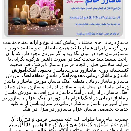
ماساژ درمانی های مختلف آزمایش کنید تا نوع و ارائه دهنده مناسب
ترین گزینه را برای شما پیدا کند.همیشه انتظارات و مقاصد خود را با
ماساژدرمان خود در میان بگذارید و اگر موردی وجود دارد که با آن
راحت نیستید،بلند صحبت کنید.در صورت داشتن هرگونه نگرانی یا
شرایط سلامتی،قبل از انجام هر نوع ماساژ با پزشک خود صحبت
کنید.شبانه روزی ماساژور مجرب,ماساژ محدوده آهنگ,
آموزش
ماساژ و ماشاژ درمانی محدوده آهنگ
,
ماساژ منطقه آهنگ
,آموزش
ماساژ و ماشاژ درمانی منطقه آهنگ,ماساژ,آموزش ماساژ و ماشاژ
درمانی,ماساژ در محل شما,ماساژ در ادارات,ماساژ در محل شما در
آهنگ,ماساژ در ادارات در آهنگ,ماساژ با نرخ اتحادیه,آموزش ماساژ
و ماشاژ درمانی در آهنگ,اعزام ماساژور در آهنگ,اعزام ماساژور در
منزل,آموزش ماساژ و ماشاژ درمانی در منزل,ماساژ ارائه کلیه
خدمات تخصصی ماساژ,اعزام ماساژور در منزل در آهنگ,
حضرت امام رضا صلوات الله علیه همچنین فرمود:وَ مَنْ أَرَادَ أَنْ
یَأْمَنَ وَجَعَ السُّفْلِ وَ لَا یَضُرَّهُ شَیْ ءٌ مِنْ أَرْیَاحِ الْبَوَاسِیرِ فَلْیَأْکُلْ سَبْعَ
تَمَرَاتٍ هَیْرُونٍ بِسَمْنِ بَقَرٍ وَ یَدَّهِنْ أُنْثَیَیْهِ بِزِئْبَقٍ خَالِص.برای رهایی از