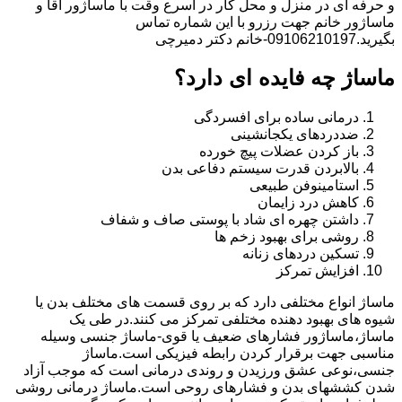
و حرفه ای در منزل و محل کار در اسرع وقت با ماساژور آقا و
ماساژور خانم جهت رزرو با این شماره تماس
بگیرید.09106210197-خانم دکتر دمیرچی
ماساژ چه فایده ای دارد؟
درمانی ساده برای افسردگی
ضددردهای یکجانشینی
باز کردن عضلات پیچ خورده
بالابردن قدرت سیستم دفاعی بدن
استامینوفن طبیعی
کاهش درد زایمان
داشتن چهره ای شاد با پوستی صاف و شفاف
روشی برای بهبود زخم ها
تسکین دردهای زنانه
افزایش تمرکز
ماساژ انواع مختلفی دارد که بر روی قسمت های مختلف بدن یا
شیوه های بهبود دهنده مختلفی تمرکز می کنند.در طی یک
ماساژ،ماساژور فشارهای ضعیف یا قوی-ماساژ جنسی وسیله
مناسبی جهت برقرار کردن رابطه فیزیکی است.ماساژ
جنسی،نوعی عشق ورزیدن و روندی درمانی است که موجب آزاد
شدن کششهای بدن و فشارهای روحی است.ماساژ درمانی روشی