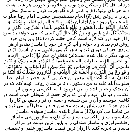
درد اسافل (7) و تسکین درد بواسیر علاوه بر خوردن هر شب هفت
دانه خرمای برنیک (8) با کمی کره گاو،چرب کردن و ماساژ محل
درد را با روغن زنبق (9) انجام دهد.همچنین حضرت امام رضا صلوات
الله علیه فرمود:وَ مَنْ أَرَادَ أَنْ یَذْهَبَ بِالرِّیحِ الْبَارِدَةِ فَعَلَیْهِ بِالْحُقْنَةِ وَ
الْأَدْهَانِ اللَّیِّنَةِ عَلَى الْجَسَدِ وَ عَلَیْهِ بِالتَّکْمِیدِ بِالْمَاءِ الْحَارِّ فِی الْأَبْزَنِ وَ
یَتَجَنَّبُ کُلَّ بَارِدٍ یَابِسٍ وَ یَلْزَمُ کُلَّ حَارٍّ لَیِّن.کسی که می خواهد باد سرد
را از خود دور کند لازم است گاهی حقنه کرده (10) و بر بدن خود
روغن نرم بمالد و با حوله و آب گرم تن خود را ماساژ دهد،و از هر
سردی خشکی دوری کند و به هر گرمی ملایمی ملزم باشد(11).در
حدیث دیگری نقل شده است:عَنْ مُعَمَّرِ بْنِ خَلَّادٍ قَالَ: أَمَرَنِی الإمام
أَبُو الْحَسَنِ الرِّضَا صلوات الله علیه فَعَمِلْتُ لَهُ دُهْناً فِیهِ مِسْکٌ وَ عَنْبَرٌ
فَأَمَرَنِی أَنْ أَکْتُبَ فِی قِرْطَاسٍ آیَةَ الْکُرْسِیِّ وَ أُمَّ الْکِتَابِ وَ الْمُعَوِّذَتَیْنِ
وَ قَوَارِعَ مِنَ الْقُرْآنِ وَ أَجْعَلَهُ بَیْنَ الْغِلَافِ وَ الْقَارُورَةِ فَفَعَلْتُ ثُمَّ أَتَیْتُهُ بِهِ
فَتَغَلَّفَ بِهِ وَ أَنَا أَنْظُرُ إِلَیْهِ.معمر بن خلاد می گوید: حضرت امام رضا
صلوات الله علیه به من دستور داد تا برایشان روغنى تهیه کنم که در
آن مشک و عنبر باشد،به من فرمود تا آیة الکرسى و سوره ام
الکتاب و دو قل اعوذ و آیاتى که براى حفظ از شیطان خوب است در
کاغذى بنویسم و آن را بین شیشه و جعبه آن قرار دهم،این کار را
کردم بعد که خدمتشان رسیدم محاسن خود را عطرآگین می کرد و
من تماشا می کردم(12).ماساژ تایلندی،ماساژ سوئدی،ماساژ
شیاتسو،ماساژ ریلکسی،ماساژ سنگ داغ،ماساژ ورزشی،ماساژ
رفلکسولوژی یا ماساژ صندلی را با پایین ترین قیمت در مراکز
ماساژ ما تجربه کنید با ارزان ترین قیمت ماساژور علمی و تضمینی