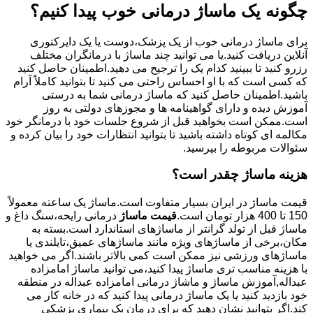
چگونه یک ماساژ درمانی خوب پیدا کنیم؟
برای ماساژ درمانی خوب از یک پزشک،دوست یا یک دایرکتوری
آنلاین دریافت کنید.یا می توانید چند ماساژ با درمانگران مختلف
رزرو کنید تا ببینید کدام یک را ترجیح می دهید.اطمینان حاصل کنید
که کسی است که با او احساس راحتی می کنید تا بتوانید کاملاً آرام
باشید.اطمینان حاصل کنید که ماساژ درمانی شما به درستی
آموزش دیده و دارای گواهینامه ها و مجوزهای دولتی به روز
است.ممکن است بخواهید قبل از شروع جلسات خود با درمانگر خود
مکالمه ای کوتاه داشته باشید تا بتوانید انتظارات خود را بیان کرده و
سئوالات مربوطه را بپرسید.
هزینه ماساژ چقدر است؟
قیمت ماساژ در ایران بسیار متفاوت است.ماساژ یک ساعته معمولاً
150 تا 400 هزار تومان است.
قیمت ماساژ
درمانی رایحه،سنگ داغ و
ماساژ قبل از تولد گرانتر از ماساژهای استاندارد است.بسته به
مکان،برخی از ماساژهای ویژه مانند ماساژهای عمیق،تایلندی یا
ماساژهای ورزشی نیز ممکن است کمی بالاتر باشند.اگر می خواهید
با هزینه مناسب تری ماساژ پیدا کنید،می توانید ماساژ امامزاده
عبداله,آموزش ماساژ و ماشاژ درمانی امامزاده عبداله در منطقه
خود بازدید کنید یا یک ماساژ درمانی پیدا کنید که در خانه کار می
کند.اگر بتوانید نشان دهید که برای درمان یک بیماری پزشکی