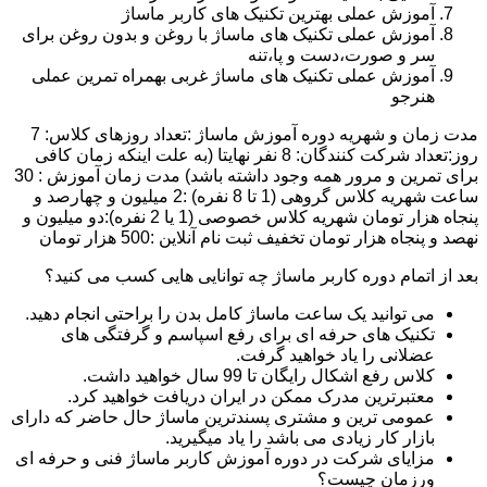
آموزش عملی بهترین تکنیک های کاربر ماساژ
آموزش عملی تکنیک های ماساژ با روغن و بدون روغن برای
سر و صورت،دست و پا،تنه
آموزش عملی تکنیک های ماساژ غربی بهمراه تمرین عملی
هنرجو
مدت زمان و شهریه دوره آموزش ماساژ :تعداد روزهای کلاس: 7
روز:تعداد شرکت کنندگان: 8 نفر نهایتا (به علت اینکه زمان کافی
برای تمرین و مرور همه وجود داشته باشد) مدت زمان آموزش : 30
ساعت شهریه کلاس گروهی (1 تا 8 نفره) :2 میلیون و چهارصد و
پنجاه هزار تومان شهریه کلاس خصوصی (1 یا 2 نفره):دو میلیون و
نهصد و پنجاه هزار تومان تخفیف ثبت نام آنلاین :500 هزار تومان
بعد از اتمام دوره کاربر ماساژ چه توانایی هایی کسب می کنید؟
می توانید یک ساعت ماساژ کامل بدن را براحتی انجام دهید.
تکنیک های حرفه ای برای رفع اسپاسم و گرفتگی های
عضلانی را یاد خواهید گرفت.
کلاس رفع اشکال رایگان تا 99 سال خواهید داشت.
معتبرترین مدرک ممکن در ایران دریافت خواهید کرد.
عمومی ترین و مشتری پسندترین ماساژ حال حاضر که دارای
بازار کار زیادی می باشد را یاد میگیرید.
مزایای شرکت در دوره آموزش کاربر ماساژ فنی و حرفه ای
ورزمان چیست؟