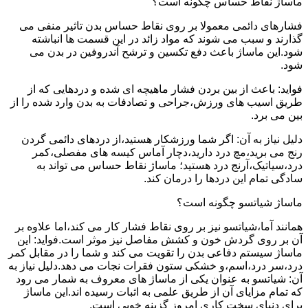
ماساژ نقاط حساس چگونه است؟
فشارهای دائمی معمولا بر روی نقاط حساس بدن تاثیر منفی می
گذارند و سبب می شوند که مواد زائد در این قسمت ها انباشته
شود.این ماساژ باعث دفع تکسین و ترشح آندروفین در بدن می
شود.
فواید: باعث از بین بردن فشار ماهیچه ای شده و دردهایی که از
طریق اسیب های ورزش،جراحی و تصادفات به بدن وارد شده را از
بین می برد.
دلیل نیاز به آن: اگر شما ورزشکار هستید،از دردهای دائمی گردن
رنج می برید،مچ درد دارید،دچار آماس کیسه های مفصلی،کمر
درد،سیاتیک،آرنج درد هستید؛ ماساژ نقاط حساس می تواند به
سادگی تمام این دردها را درمان کند.
ماساژ شیاتسو چگونه است؟
همانند آما،شیاتسو نیز بر روی نقاط فشار کار می کند،اما علاوه بر
آن بر روی گردش خون و کشش مفاصل نیز موثر است.فواید: این
ماساژ سیستم دفاعی بدن را تقویت می کند و شما را در مقابل کمر
درد،سر درد،اسم،و خشکی ستون فقرات نجات می دهد.دلیل نیاز به
آن: شیاتسو به عنوان یکی از ماساژ های معروف به شمار می رود
که تمام مزایای آن از طریق علمی به اثبات رسیده اند.این ماساژ
برای دنیای سخت کاری امروز گزینه خوبی است.