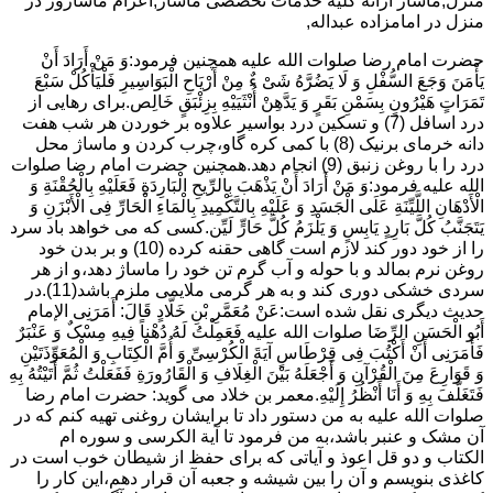
منزل,ماساژ ارائه کلیه خدمات تخصصی ماساژ,اعزام ماساژور در
منزل در امامزاده عبداله,
حضرت امام رضا صلوات الله علیه همچنین فرمود:وَ مَنْ أَرَادَ أَنْ
یَأْمَنَ وَجَعَ السُّفْلِ وَ لَا یَضُرَّهُ شَیْ ءٌ مِنْ أَرْیَاحِ الْبَوَاسِیرِ فَلْیَأْکُلْ سَبْعَ
تَمَرَاتٍ هَیْرُونٍ بِسَمْنِ بَقَرٍ وَ یَدَّهِنْ أُنْثَیَیْهِ بِزِئْبَقٍ خَالِص.برای رهایی از
درد اسافل (7) و تسکین درد بواسیر علاوه بر خوردن هر شب هفت
دانه خرمای برنیک (8) با کمی کره گاو،چرب کردن و ماساژ محل
درد را با روغن زنبق (9) انجام دهد.همچنین حضرت امام رضا صلوات
الله علیه فرمود:وَ مَنْ أَرَادَ أَنْ یَذْهَبَ بِالرِّیحِ الْبَارِدَةِ فَعَلَیْهِ بِالْحُقْنَةِ وَ
الْأَدْهَانِ اللَّیِّنَةِ عَلَى الْجَسَدِ وَ عَلَیْهِ بِالتَّکْمِیدِ بِالْمَاءِ الْحَارِّ فِی الْأَبْزَنِ وَ
یَتَجَنَّبُ کُلَّ بَارِدٍ یَابِسٍ وَ یَلْزَمُ کُلَّ حَارٍّ لَیِّن.کسی که می خواهد باد سرد
را از خود دور کند لازم است گاهی حقنه کرده (10) و بر بدن خود
روغن نرم بمالد و با حوله و آب گرم تن خود را ماساژ دهد،و از هر
سردی خشکی دوری کند و به هر گرمی ملایمی ملزم باشد(11).در
حدیث دیگری نقل شده است:عَنْ مُعَمَّرِ بْنِ خَلَّادٍ قَالَ: أَمَرَنِی الإمام
أَبُو الْحَسَنِ الرِّضَا صلوات الله علیه فَعَمِلْتُ لَهُ دُهْناً فِیهِ مِسْکٌ وَ عَنْبَرٌ
فَأَمَرَنِی أَنْ أَکْتُبَ فِی قِرْطَاسٍ آیَةَ الْکُرْسِیِّ وَ أُمَّ الْکِتَابِ وَ الْمُعَوِّذَتَیْنِ
وَ قَوَارِعَ مِنَ الْقُرْآنِ وَ أَجْعَلَهُ بَیْنَ الْغِلَافِ وَ الْقَارُورَةِ فَفَعَلْتُ ثُمَّ أَتَیْتُهُ بِهِ
فَتَغَلَّفَ بِهِ وَ أَنَا أَنْظُرُ إِلَیْهِ.معمر بن خلاد می گوید: حضرت امام رضا
صلوات الله علیه به من دستور داد تا برایشان روغنى تهیه کنم که در
آن مشک و عنبر باشد،به من فرمود تا آیة الکرسى و سوره ام
الکتاب و دو قل اعوذ و آیاتى که براى حفظ از شیطان خوب است در
کاغذى بنویسم و آن را بین شیشه و جعبه آن قرار دهم،این کار را