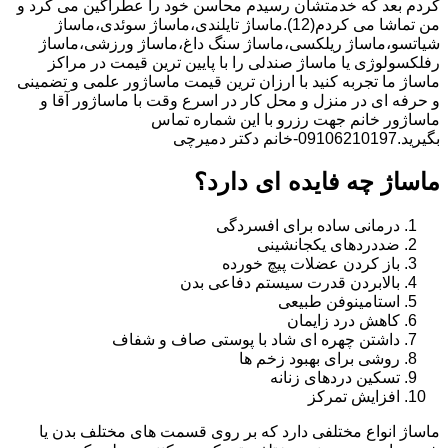
کردم بعد که خدمتشان رسیدم محاسن خود را عطرآگین می کرد و
من تماشا می کردم(12).ماساژ تایلندی،ماساژ سوئدی،ماساژ
شیاتسو،ماساژ ریلکسی،ماساژ سنگ داغ،ماساژ ورزشی،ماساژ
رفلکسولوژی یا ماساژ صندلی را با پایین ترین قیمت در مراکز
ماساژ ما تجربه کنید با ارزان ترین قیمت ماساژور علمی و تضمینی
و حرفه ای در منزل و محل کار در اسرع وقت با ماساژور آقا و
ماساژور خانم جهت رزرو با این شماره تماس
بگیرید.09106210197-خانم دکتر دمیرچی
ماساژ چه فایده ای دارد؟
درمانی ساده برای افسردگی
ضددردهای یکجانشینی
باز کردن عضلات پیچ خورده
بالابردن قدرت سیستم دفاعی بدن
استامینوفن طبیعی
کاهش درد زایمان
داشتن چهره ای شاد با پوستی صاف و شفاف
روشی برای بهبود زخم ها
تسکین دردهای زنانه
افزایش تمرکز
ماساژ انواع مختلفی دارد که بر روی قسمت های مختلف بدن یا