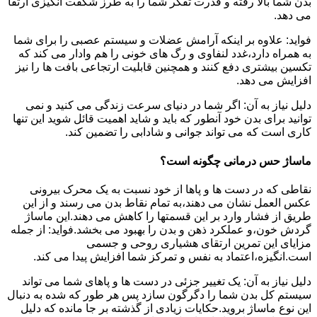
بدن شما بالا رفته و قدرت تفکر شما را به طرز شگفت انگیزی ارتقا
می دهد.
فواید: علاوه بر اینکه آرامش عضلات و سیستم عصبی را برای شما
به همراه دارد،غدد لنفاوی و رگ های خونی را هم وادار می کند که
تکسین بیشتری دفع کنند و همچنین قابلیت ارتجاعی بافت ها را نیز
افزایش می دهد.
دلیل نیاز به آن: اگر شما در دنیای سرعت زندگی می کنید و نمی
توانید برای بدن خود آنطور که باید و شاید اهمیت قائل شوید این تنها
کاری است که می تواند جوانی و شادابی را تضمین کند.
ماساژ حس درمانی چگونه است؟
نقاطی که در دست ها و پاها از خود نسبت به یک محرک بیرونی
عکس العمل نشان می دهند،به تمام نقاط بدن می رسند و از این
طریق از فشار وارد بر این قسمتها را کاهش می دهند.این ماساژ
گردش خون،و عملکرد ذهن و بدن را بهبود می بخشد.فواید: از جمله
مزایای این تمرین ارتقای هشیاری روحی و جسمی
است.انگیزه،اعتماد به نفس و تمرکز شما افزایش پیدا می کند.
دلیل نیاز به آن: یک تغییر جزئی در دست ها و پاهای شما می تواند
سیستم کل بدن شما را دگرگون سازد پس هر طور که شده به دنبال
این نوع ماساژ بروید.حکایات زیادی از گذشته بر جا مانده که دلیل