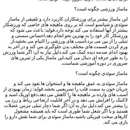
ماساژ ورزشی چگونه است؟
این ماساژ بیشتر برای ورزشکاران کاربرد دارد و تلفیقی از ماساز
سوئدی و شیاتسو است که بر روی ماهیچه های خاصی که ورزشکار
بیشتر از آنها استفاده می کند توجه دارد.فواید: باعث می شود که
ورزشکار کار خود را به بهترین نحو انجام دهد،احساس سستی و
تنبلی را از بین می برد،آسیب های ورزشی را التیام می بخشد،از
ورم کردن قسمت های مختلف بدن جلوگیری می کند و در آخر به
بهبود اندام صدمه دیده کمک می کند.دلیل نیاز به آن: اگر شما ورزش
را به طور حرفه ای دنبال می کنید،این ماساژ یکی از تمرین های
ضروری در دوره آموزشی شماست.
ماساژ سوئدی چگونه است؟
ماساژ سوئدی به عمق ماهیچه ها و استخوان ها نفوذ می کند و
جریان خون به سمت قلب را تسریعمی بخشد.فواید: زمان بهبودی از
آسیب های وارده بر ماهیچه ها را کاهش می دهد،دفع اوریک اسید و
لاکتیک را افزایش می دهد و در آخر قابلیت ارتجاعی رباط و زرد پی
را بیشتر می کند.دلیل نیاز به آن: اگر شما دچار تنبلی مزمن عضلات
هستید و یا اگر شغل شما طوری است که باید همیشه مشغول
کارهای سخت فیزیکی باشید،ماساژ سوئدی برای شما نقش دارو را
بازی می کند.