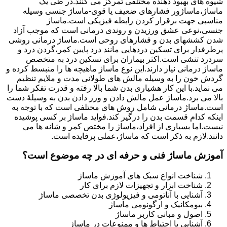
شیوه های بهبود دهنده مختلفی تمرکز می کنند.در طی یک
ماساژ،ماساژور فشارهای ضعیف یا قوی-ماساژ جنسی وسیله
مناسبی جهت برقرار کردن رابطه فیزیکی است.ماساژ
جنسی،نوعی عشق ورزیدن و روندی درمانی است که موجب آزاد
شدن کششهای بدن و فشارهای روحی است.ماساژ درمانی روشی
پرطرفدار برای تسکین دردهایی مانند درد پایین کمر،گردن درد و
سردرد تنشی است.اکثر بیماران برای تسکین درد به متخصص
ماساژ درمانی نیاز دارند.این نوع ماساژ ماهیچه ها را منبسط کرده و
گردش خون را به وسیله مالش های طولانی مدت و ملایم تنظیم
می نماید.با این کار هشیاری بدن شما بالا رفته و قدرت تفکر شما را
بالا می برد.ماساژ عمل مالش دادن و ورز دادن بدن به وسیلۀ دست
است.ماساژ درمانی شامل روش های مختلفی است که با توجه به
اینکه کدام قسمت بدن را درگیر کند.فواید ماساژ بر کسی پوشیده
نیست.اما بسیاری از افراد،ماساژ را مختص کمر و شانه ها می
دانند.لازم به ذکر است که ماساژ،عملی پرفایده است.
آموزش ماساژ فنی و حرفه ای در چه موضوع است؟
شناخت انواع سبک های آموزش ماساژ
شناخت ابزار و تجهیزات لازم برای کار
آشنایی با آناتومی و فیزیولوژی بدن تخصصی ماساژ
بیومکانیک و ارگونومی ماساژ
اصول و مبانی کاربر ماساژ
آشنایی با احتیاط ها و ممنوعات در ماساژ