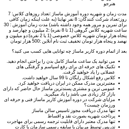
هنرجو
مدت زمان و شهریه دوره آموزش ماساژ :تعداد روزهای کلاس: 7
روز:تعداد شرکت کنندگان: 8 نفر نهایتا (به علت اینکه زمان کافی
برای تمرین و مرور همه وجود داشته باشد) مدت زمان آموزش : 30
ساعت شهریه کلاس گروهی (1 تا 8 نفره) :2 میلیون و چهارصد و
پنجاه هزار تومان شهریه کلاس خصوصی (1 یا 2 نفره):دو میلیون و
نهصد و پنجاه هزار تومان تخفیف ثبت نام آنلاین :500 هزار تومان
بعد از اتمام دوره کاربر ماساژ چه توانایی هایی کسب می کنید؟
می توانید یک ساعت ماساژ کامل بدن را براحتی انجام دهید.
تکنیک های حرفه ای برای رفع اسپاسم و گرفتگی های
عضلانی را یاد خواهید گرفت.
کلاس رفع اشکال رایگان تا 99 سال خواهید داشت.
معتبرترین مدرک ممکن در ایران دریافت خواهید کرد.
عمومی ترین و مشتری پسندترین ماساژ حال حاضر که دارای
بازار کار زیادی می باشد را یاد میگیرید.
مزایای شرکت در دوره آموزش کاربر ماساژ فنی و حرفه ای
ورزمان چیست؟
تنها مدرک دریافت مجوز تاسیس سالن ماساژ
پرداخت شهریه بصورت نقد و اقساط
تنها مدرک معتبر دارای قابلیت ترجمه رسمی برای مهاجرت
تدریس توسط مربیان با سابقه رسمی سازمان با کارت