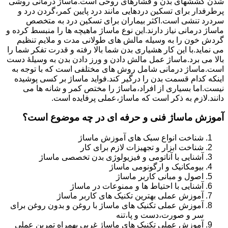
شدن کششهای بدن و فشارهای روحی است.ماساژ درمانی روشی
پرطرفدار برای تسکین دردهایی مانند درد پایین کمر،گردن درد و
سردرد تنشی است.اکثر بیماران برای تسکین درد به متخصص
ماساژ درمانی نیاز دارند.این نوع ماساژ ماهیچه ها را منبسط کرده و
گردش خون را به وسیله مالش های طولانی مدت و ملایم تنظیم
می نماید.با این کار هشیاری بدن شما بالا رفته و قدرت تفکر شما را
بالا می برد.ماساژ عمل مالش دادن و ورز دادن بدن به وسیلۀ دست
است.ماساژ درمانی شامل روش های مختلفی است که با توجه به
اینکه کدام قسمت بدن را درگیر کند.فواید ماساژ بر کسی پوشیده
نیست.اما بسیاری از افراد،ماساژ را مختص کمر و شانه ها می
دانند.لازم به ذکر است که ماساژ،عملی پرفایده است.
آموزش ماساژ فنی و حرفه ای در چه موضوع است؟
شناخت انواع سبک های آموزش ماساژ
شناخت ابزار و تجهیزات لازم برای کار
آشنایی با آناتومی و فیزیولوژی بدن تخصصی ماساژ
بیومکانیک و ارگونومی ماساژ
اصول و مبانی کاربر ماساژ
آشنایی با احتیاط ها و ممنوعات در ماساژ
آموزش عملی بهترین تکنیک های کاربر ماساژ
آموزش عملی تکنیک های ماساژ با روغن و بدون روغن برای
سر و صورت،دست و پا،تنه
آموزش عملی تکنیک های ماساژ غربی بهمراه تمرین عملی