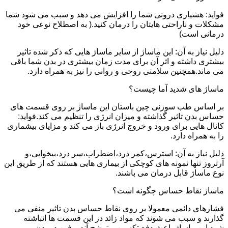
فواید: هشیاری درونی شما را افزایش می دهد و سبب می شود شما
مشکلات و ناراحتی هایتان را درمان کنید.( به اصطلاح نوعی خود
درمانی است)
دلیل نیاز به آن: این ماساژ از سایر ماساژ هایی که ذکر شده تاثیر
بیشتری داشته و اثر آن برای مدت زمان بیشتری در بدن شما باقی
می ماند.همچنین سلامتی روحی و روانی را نیز به همراه دارد.
ماساژ های شدید آما چیست؟
بر اساس طب سوزنی چین باستان این ماساژ بر روی قسمت های
حساس بدن تاثیر گذاشته و میزان انرژی را تنظیم می کند.فواید:
کانال هایی برای ورود و خروج انرژی باز می کند و مزایای بیشماری
را به همراه دارد.
دلیل نیاز به آن: استرس،کمر درد،اضطراب،سر درد،بیخوابی،و
آرتروز تنها نمونه های کوچکی از بیماری هایی هستند که از طریق این
نوع ماساژ قابل درمان می باشند.
ماساژ نقاط حساس چگونه است؟
فشارهای دائمی معمولا بر روی نقاط حساس بدن تاثیر منفی می
گذارند و سبب می شوند که مواد زائد در این قسمت ها انباشته
شود.این ماساژ باعث دفع تکسین و ترشح آندروفین در بدن می