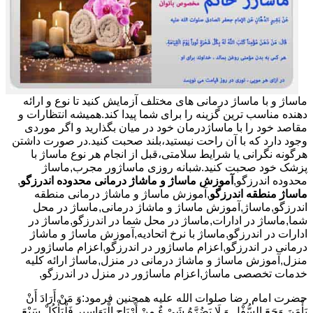
ماساژ و با ماساژ درمانی های مختلف آزمایش کنید تا نوع و ارائه
دهنده مناسب ترین گزینه را برای شما پیدا کند.همیشه انتظارات و
مقاصد خود را با ماساژدرمان خود در میان بگذارید و اگر موردی
وجود دارد که با آن راحت نیستید،بلند صحبت کنید.در صورت داشتن
هرگونه نگرانی یا شرایط سلامتی،قبل از انجام هر نوع ماساژ با
پزشک خود صحبت کنید.شبانه روزی ماساژور مجرب,ماساژ
محدوده اندرزگو,
آموزش ماساژ و ماشاژ درمانی محدوده اندرزگو
,
ماساژ منطقه اندرزگو
,آموزش ماساژ و ماشاژ درمانی منطقه
اندرزگو,ماساژ,آموزش ماساژ و ماشاژ درمانی,ماساژ در محل
شما,ماساژ در ادارات,ماساژ در محل شما در اندرزگو,ماساژ در
ادارات در اندرزگو,ماساژ با نرخ اتحادیه,آموزش ماساژ و ماشاژ
درمانی در اندرزگو,اعزام ماساژور در اندرزگو,اعزام ماساژور در
منزل,آموزش ماساژ و ماشاژ درمانی در منزل,ماساژ ارائه کلیه
خدمات تخصصی ماساژ,اعزام ماساژور در منزل در اندرزگو,
حضرت امام رضا صلوات الله علیه همچنین فرمود:وَ مَنْ أَرَادَ أَنْ
یَأْمَنَ وَجَعَ السُّفْلِ وَ لَا یَضُرَّهُ شَیْ ءٌ مِنْ أَرْیَاحِ الْبَوَاسِیرِ فَلْیَأْکُلْ سَبْعَ