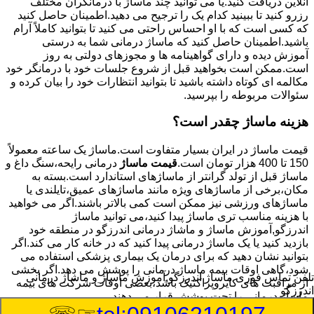
آنلاین دریافت کنید.یا می توانید چند ماساژ با درمانگران مختلف
رزرو کنید تا ببینید کدام یک را ترجیح می دهید.اطمینان حاصل کنید
که کسی است که با او احساس راحتی می کنید تا بتوانید کاملاً آرام
باشید.اطمینان حاصل کنید که ماساژ درمانی شما به درستی
آموزش دیده و دارای گواهینامه ها و مجوزهای دولتی به روز
است.ممکن است بخواهید قبل از شروع جلسات خود با درمانگر خود
مکالمه ای کوتاه داشته باشید تا بتوانید انتظارات خود را بیان کرده و
سئوالات مربوطه را بپرسید.
هزینه ماساژ چقدر است؟
قیمت ماساژ در ایران بسیار متفاوت است.ماساژ یک ساعته معمولاً
150 تا 400 هزار تومان است.
قیمت ماساژ
درمانی رایحه،سنگ داغ و
ماساژ قبل از تولد گرانتر از ماساژهای استاندارد است.بسته به
مکان،برخی از ماساژهای ویژه مانند ماساژهای عمیق،تایلندی یا
ماساژهای ورزشی نیز ممکن است کمی بالاتر باشند.اگر می خواهید
با هزینه مناسب تری ماساژ پیدا کنید،می توانید ماساژ
اندرزگو,آموزش ماساژ و ماشاژ درمانی اندرزگو در منطقه خود
بازدید کنید یا یک ماساژ درمانی پیدا کنید که در خانه کار می کند.اگر
بتوانید نشان دهید که برای درمان یک بیماری پزشکی استفاده می
شود،گاهی اوقات بیمه ماساژ درمانی را پوشش می دهد.اگر بخشی
تلفن تماس فوری
ماساژ اندرزگو,آموزش ماساژ و ماشاژ درمانی
از مراقبت های کایروپراکتیک باشد،بعضی اوقات شرکت های بیمه
اندرزگو
ماساژ درمانی را تحت پوشش قرار می دهند.