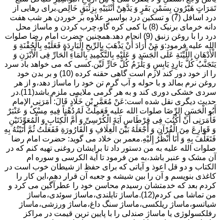
تَمَرَاتٍ هَیْرُونٍ بِسَمْنِ بَقَرٍ وَ یَدَّهِنْ أُنْثَیَیْهِ بِزِئْبَقٍ خَالِص.برای رهایی از
درد اسافل (7) و تسکین درد بواسیر علاوه بر خوردن هر شب هفت
دانه خرمای برنیک (8) با کمی کره گاو،چرب کردن و ماساژ محل
درد را با روغن زنبق (9) انجام دهد.همچنین حضرت امام رضا صلوات
الله علیه فرمود:وَ مَنْ أَرَادَ أَنْ یَذْهَبَ بِالرِّیحِ الْبَارِدَةِ فَعَلَیْهِ بِالْحُقْنَةِ وَ
الْأَدْهَانِ اللَّیِّنَةِ عَلَى الْجَسَدِ وَ عَلَیْهِ بِالتَّکْمِیدِ بِالْمَاءِ الْحَارِّ فِی الْأَبْزَنِ وَ
یَتَجَنَّبُ کُلَّ بَارِدٍ یَابِسٍ وَ یَلْزَمُ کُلَّ حَارٍّ لَیِّن.کسی که می خواهد باد سرد
را از خود دور کند لازم است گاهی حقنه کرده (10) و بر بدن خود
روغن نرم بمالد و با حوله و آب گرم تن خود را ماساژ دهد،و از هر
سردی خشکی دوری کند و به هر گرمی ملایمی ملزم باشد(11).در
حدیث دیگری نقل شده است:عَنْ مُعَمَّرِ بْنِ خَلَّادٍ قَالَ: أَمَرَنِی الإمام
أَبُو الْحَسَنِ الرِّضَا صلوات الله علیه فَعَمِلْتُ لَهُ دُهْناً فِیهِ مِسْکٌ وَ عَنْبَرٌ
فَأَمَرَنِی أَنْ أَکْتُبَ فِی قِرْطَاسٍ آیَةَ الْکُرْسِیِّ وَ أُمَّ الْکِتَابِ وَ الْمُعَوِّذَتَیْنِ
وَ قَوَارِعَ مِنَ الْقُرْآنِ وَ أَجْعَلَهُ بَیْنَ الْغِلَافِ وَ الْقَارُورَةِ فَفَعَلْتُ ثُمَّ أَتَیْتُهُ بِهِ
فَتَغَلَّفَ بِهِ وَ أَنَا أَنْظُرُ إِلَیْهِ.معمر بن خلاد می گوید: حضرت امام رضا
صلوات الله علیه به من دستور داد تا برایشان روغنى تهیه کنم که در
آن مشک و عنبر باشد،به من فرمود تا آیة الکرسى و سوره ام
الکتاب و دو قل اعوذ و آیاتى که براى حفظ از شیطان خوب است در
کاغذى بنویسم و آن را بین شیشه و جعبه آن قرار دهم،این کار را
کردم بعد که خدمتشان رسیدم محاسن خود را عطرآگین می کرد و
من تماشا می کردم(12).ماساژ تایلندی،ماساژ سوئدی،ماساژ
شیاتسو،ماساژ ریلکسی،ماساژ سنگ داغ،ماساژ ورزشی،ماساژ
رفلکسولوژی یا ماساژ صندلی را با پایین ترین قیمت در مراکز