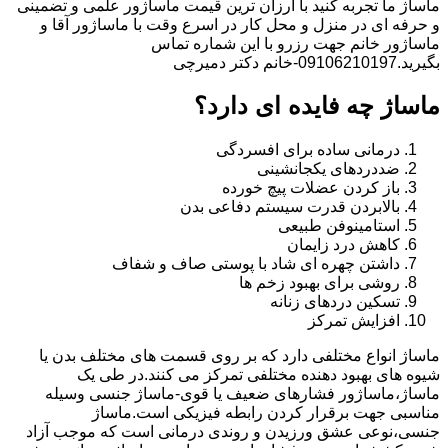
ماساژ ما تجربه کنید با ارزان ترین قیمت ماساژور علمی و تضمینی
و حرفه ای در منزل و محل کار در اسرع وقت با ماساژور آقا و
ماساژور خانم جهت رزرو با این شماره تماس
بگیرید.09106210197-خانم دکتر دمیرچی
ماساژ چه فایده ای دارد؟
درمانی ساده برای افسردگی
ضددردهای یکجانشینی
باز کردن عضلات پیچ خورده
بالابردن قدرت سیستم دفاعی بدن
استامینوفن طبیعی
کاهش درد زایمان
داشتن چهره ای شاد با پوستی صاف و شفاف
روشی برای بهبود زخم ها
تسکین دردهای زنانه
افزایش تمرکز
ماساژ انواع مختلفی دارد که بر روی قسمت های مختلف بدن یا
شیوه های بهبود دهنده مختلفی تمرکز می کنند.در طی یک
ماساژ،ماساژور فشارهای ضعیف یا قوی-ماساژ جنسی وسیله
مناسبی جهت برقرار کردن رابطه فیزیکی است.ماساژ
جنسی،نوعی عشق ورزیدن و روندی درمانی است که موجب آزاد