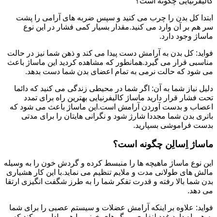
کالیفرنیایی چگونه است؟
ابتدا کل بدن را چرب می کنید و سپس ضربه های آرامی را پشت
سر هم بر آن وارد می کنید.مقدار بسیار کمی فشار در این نوع
ماساژ وجود دارد.
فواید: کل بدن به آرامش دست پیدا می کند و ذهن شما نیز در حالت
مناسبی قرار می گیرد.همانطور که مشاهده کردید این ماساژ باعث
می شود که حالت نرمی به تمام اعضای بدن شما دست بدهد.
دلیل نیاز شما به آن: اگر شما در محیطی زندگی می کنید که دائما
تحت فشار قرار دارید ماساژ کالیفرنیایی بهترین راه برای تمدد
اعصاب و بدست آوردن آرامش است.این ماساژ باعث می شود که
باتری بدن شما مجددا شارژ شود و نگرانی هایتان را برای مدتی
بدست فراموشی بسپارید.
ماساژ اِسالِن چگونه است؟
این نوع ماساژ ماهیچه ها را منبسط کرده و گردش خون را به وسیله
مالش های طولانی مدت و ملایم تنظیم می نماید.با این کار هشیاری
بدن شما بالا رفته و قدرت تفکر شما را به طرز شگفت انگیزی ارتقا
می دهد.
فواید: علاوه بر اینکه آرامش عضلات و سیستم عصبی را برای شما
به همراه دارد،غدد لنفاوی و رگ های خونی را هم وادار می کند که