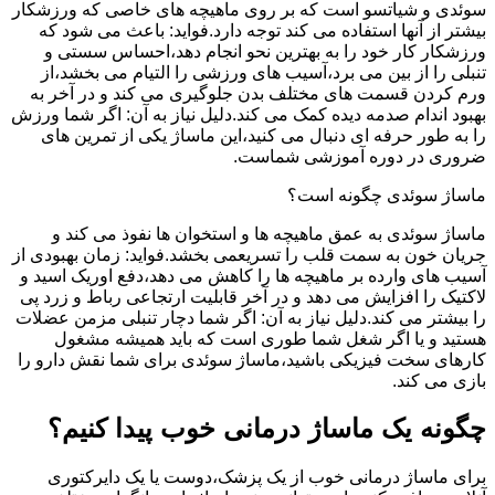
سوئدی و شیاتسو است که بر روی ماهیچه های خاصی که ورزشکار
بیشتر از آنها استفاده می کند توجه دارد.فواید: باعث می شود که
ورزشکار کار خود را به بهترین نحو انجام دهد،احساس سستی و
تنبلی را از بین می برد،آسیب های ورزشی را التیام می بخشد،از
ورم کردن قسمت های مختلف بدن جلوگیری می کند و در آخر به
بهبود اندام صدمه دیده کمک می کند.دلیل نیاز به آن: اگر شما ورزش
را به طور حرفه ای دنبال می کنید،این ماساژ یکی از تمرین های
ضروری در دوره آموزشی شماست.
ماساژ سوئدی چگونه است؟
ماساژ سوئدی به عمق ماهیچه ها و استخوان ها نفوذ می کند و
جریان خون به سمت قلب را تسریعمی بخشد.فواید: زمان بهبودی از
آسیب های وارده بر ماهیچه ها را کاهش می دهد،دفع اوریک اسید و
لاکتیک را افزایش می دهد و در آخر قابلیت ارتجاعی رباط و زرد پی
را بیشتر می کند.دلیل نیاز به آن: اگر شما دچار تنبلی مزمن عضلات
هستید و یا اگر شغل شما طوری است که باید همیشه مشغول
کارهای سخت فیزیکی باشید،ماساژ سوئدی برای شما نقش دارو را
بازی می کند.
چگونه یک ماساژ درمانی خوب پیدا کنیم؟
برای ماساژ درمانی خوب از یک پزشک،دوست یا یک دایرکتوری