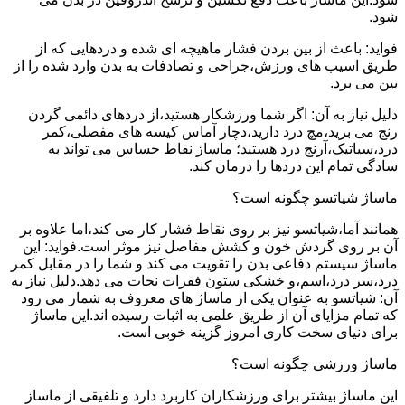
شود.
فواید: باعث از بین بردن فشار ماهیچه ای شده و دردهایی که از
طریق اسیب های ورزش،جراحی و تصادفات به بدن وارد شده را از
بین می برد.
دلیل نیاز به آن: اگر شما ورزشکار هستید،از دردهای دائمی گردن
رنج می برید،مچ درد دارید،دچار آماس کیسه های مفصلی،کمر
درد،سیاتیک،آرنج درد هستید؛ ماساژ نقاط حساس می تواند به
سادگی تمام این دردها را درمان کند.
ماساژ شیاتسو چگونه است؟
همانند آما،شیاتسو نیز بر روی نقاط فشار کار می کند،اما علاوه بر
آن بر روی گردش خون و کشش مفاصل نیز موثر است.فواید: این
ماساژ سیستم دفاعی بدن را تقویت می کند و شما را در مقابل کمر
درد،سر درد،اسم،و خشکی ستون فقرات نجات می دهد.دلیل نیاز به
آن: شیاتسو به عنوان یکی از ماساژ های معروف به شمار می رود
که تمام مزایای آن از طریق علمی به اثبات رسیده اند.این ماساژ
برای دنیای سخت کاری امروز گزینه خوبی است.
ماساژ ورزشی چگونه است؟
این ماساژ بیشتر برای ورزشکاران کاربرد دارد و تلفیقی از ماساز