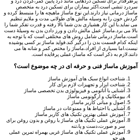
پرطرفدار برای تسکین دردهایی مانند درد پایین کمر،گردن درد و
سردرد تنشی است.اکثر بیماران برای تسکین درد به متخصص
ماساژ درمانی نیاز دارند.این نوع ماساژ ماهیچه ها را منبسط کرده و
گردش خون را به وسیله مالش های طولانی مدت و ملایم تنظیم
می نماید.با این کار هشیاری بدن شما بالا رفته و قدرت تفکر شما را
بالا می برد.ماساژ عمل مالش دادن و ورز دادن بدن به وسیلۀ دست
است.ماساژ درمانی شامل روش های مختلفی است که با توجه به
اینکه کدام قسمت بدن را درگیر کند.فواید ماساژ بر کسی پوشیده
نیست.اما بسیاری از افراد،ماساژ را مختص کمر و شانه ها می
دانند.لازم به ذکر است که ماساژ،عملی پرفایده است.
آموزش ماساژ فنی و حرفه ای در چه موضوع است؟
شناخت انواع سبک های آموزش ماساژ
شناخت ابزار و تجهیزات لازم برای کار
آشنایی با آناتومی و فیزیولوژی بدن تخصصی ماساژ
بیومکانیک و ارگونومی ماساژ
اصول و مبانی کاربر ماساژ
آشنایی با احتیاط ها و ممنوعات در ماساژ
آموزش عملی بهترین تکنیک های کاربر ماساژ
آموزش عملی تکنیک های ماساژ با روغن و بدون روغن برای
سر و صورت،دست و پا،تنه
آموزش عملی تکنیک های ماساژ غربی بهمراه تمرین عملی
هنرجو