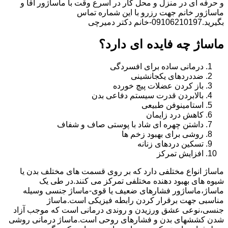
و حرفه ای در منزل و محل کار در اسرع وقت با ماساژور آقا و
ماساژور خانم جهت رزرو با این شماره تماس
بگیرید.09106210197-خانم دکتر دمیرچی
ماساژ چه فایده ای دارد؟
درمانی ساده برای افسردگی
ضددردهای یکجانشینی
باز کردن عضلات پیچ خورده
بالابردن قدرت سیستم دفاعی بدن
استامینوفن طبیعی
کاهش درد زایمان
داشتن چهره ای شاد با پوستی صاف و شفاف
روشی برای بهبود زخم ها
تسکین دردهای زنانه
افزایش تمرکز
ماساژ انواع مختلفی دارد که بر روی قسمت های مختلف بدن یا
شیوه های بهبود دهنده مختلفی تمرکز می کنند.در طی یک
ماساژ،ماساژور فشارهای ضعیف یا قوی-ماساژ جنسی وسیله
مناسبی جهت برقرار کردن رابطه فیزیکی است.ماساژ
جنسی،نوعی عشق ورزیدن و روندی درمانی است که موجب آزاد
شدن کششهای بدن و فشارهای روحی است.ماساژ درمانی روشی