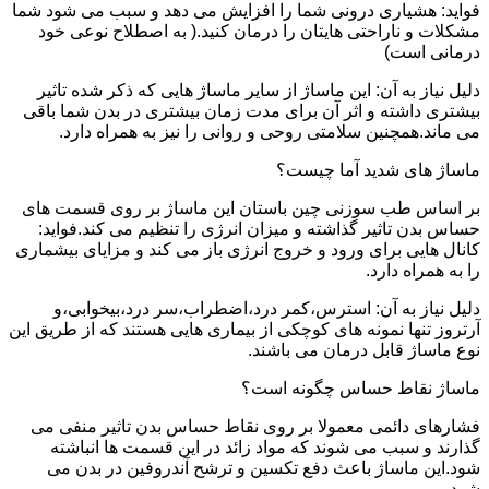
فواید: هشیاری درونی شما را افزایش می دهد و سبب می شود شما
مشکلات و ناراحتی هایتان را درمان کنید.( به اصطلاح نوعی خود
درمانی است)
دلیل نیاز به آن: این ماساژ از سایر ماساژ هایی که ذکر شده تاثیر
بیشتری داشته و اثر آن برای مدت زمان بیشتری در بدن شما باقی
می ماند.همچنین سلامتی روحی و روانی را نیز به همراه دارد.
ماساژ های شدید آما چیست؟
بر اساس طب سوزنی چین باستان این ماساژ بر روی قسمت های
حساس بدن تاثیر گذاشته و میزان انرژی را تنظیم می کند.فواید:
کانال هایی برای ورود و خروج انرژی باز می کند و مزایای بیشماری
را به همراه دارد.
دلیل نیاز به آن: استرس،کمر درد،اضطراب،سر درد،بیخوابی،و
آرتروز تنها نمونه های کوچکی از بیماری هایی هستند که از طریق این
نوع ماساژ قابل درمان می باشند.
ماساژ نقاط حساس چگونه است؟
فشارهای دائمی معمولا بر روی نقاط حساس بدن تاثیر منفی می
گذارند و سبب می شوند که مواد زائد در این قسمت ها انباشته
شود.این ماساژ باعث دفع تکسین و ترشح آندروفین در بدن می
شود.