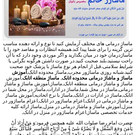
ماساژ درمانی های مختلف آزمایش کنید تا نوع و ارائه دهنده مناسب
ترین گزینه را برای شما پیدا کند.همیشه انتظارات و مقاصد خود را با
ماساژدرمان خود در میان بگذارید و اگر موردی وجود دارد که با آن
راحت نیستید،بلند صحبت کنید.در صورت داشتن هرگونه نگرانی یا
شرایط سلامتی،قبل از انجام هر نوع ماساژ با پزشک خود صحبت
کنید.شبانه روزی ماساژور مجرب,ماساژ محدوده اتابک,
آموزش
ماساژ و ماشاژ درمانی محدوده اتابک
,
ماساژ منطقه اتابک
,آموزش
ماساژ و ماشاژ درمانی منطقه اتابک,ماساژ,آموزش ماساژ و ماشاژ
درمانی,ماساژ در محل شما,ماساژ در ادارات,ماساژ در محل شما در
اتابک,ماساژ در ادارات در اتابک,ماساژ با نرخ اتحادیه,آموزش ماساژ
و ماشاژ درمانی در اتابک,اعزام ماساژور در اتابک,اعزام ماساژور در
منزل,آموزش ماساژ و ماشاژ درمانی در منزل,ماساژ ارائه کلیه
خدمات تخصصی ماساژ,اعزام ماساژور در منزل در اتابک,
حضرت امام رضا صلوات الله علیه همچنین فرمود:وَ مَنْ أَرَادَ أَنْ
یَأْمَنَ وَجَعَ السُّفْلِ وَ لَا یَضُرَّهُ شَیْ ءٌ مِنْ أَرْیَاحِ الْبَوَاسِیرِ فَلْیَأْکُلْ سَبْعَ
تَمَرَاتٍ هَیْرُونٍ بِسَمْنِ بَقَرٍ وَ یَدَّهِنْ أُنْثَیَیْهِ بِزِئْبَقٍ خَالِص.برای رهایی از