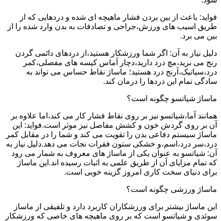
فواید: باعث از بین بردن فشار ماهیچه ای شده و دردهایی که از
طریق اسیب های ورزش،جراحی و تصادفات به بدن وارد شده را از
بین می برد.
دلیل نیاز به آن: اگر شما ورزشکار هستید،از دردهای دائمی گردن
رنج می برید،مچ درد دارید،دچار آماس کیسه های مفصلی،کمر
درد،سیاتیک،آرنج درد هستید؛ ماساژ نقاط حساس می تواند به
سادگی تمام این دردها را درمان کند.
ماساژ شیاتسو چگونه است؟
همانند آما،شیاتسو نیز بر روی نقاط فشار کار می کند،اما علاوه بر
آن بر روی گردش خون و کشش مفاصل نیز موثر است.فواید: این
ماساژ سیستم دفاعی بدن را تقویت می کند و شما را در مقابل کمر
درد،سر درد،اسم،و خشکی ستون فقرات نجات می دهد.دلیل نیاز به
آن: شیاتسو به عنوان یکی از ماساژ های معروف به شمار می رود
که تمام مزایای آن از طریق علمی به اثبات رسیده اند.این ماساژ
برای دنیای سخت کاری امروز گزینه خوبی است.
ماساژ ورزشی چگونه است؟
این ماساژ بیشتر برای ورزشکاران کاربرد دارد و تلفیقی از ماساز
سوئدی و شیاتسو است که بر روی ماهیچه های خاصی که ورزشکار