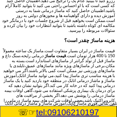
رزرو کنید تا ببینید کدام یک را ترجیح می دهید.اطمینان حاصل کنید
که کسی است که با او احساس راحتی می کنید تا بتوانید کاملاً آرام
باشید.اطمینان حاصل کنید که ماساژ درمانی شما به درستی
آموزش دیده و دارای گواهینامه ها و مجوزهای دولتی به روز
است.ممکن است بخواهید قبل از شروع جلسات خود با درمانگر خود
مکالمه ای کوتاه داشته باشید تا بتوانید انتظارات خود را بیان کرده و
سئوالات مربوطه را بپرسید.
هزینه ماساژ چقدر است؟
قیمت ماساژ در ایران بسیار متفاوت است.ماساژ یک ساعته معمولاً
150 تا 400 هزار تومان است.
قیمت ماساژ
درمانی رایحه،سنگ داغ و
ماساژ قبل از تولد گرانتر از ماساژهای استاندارد است.بسته به
مکان،برخی از ماساژهای ویژه مانند ماساژهای عمیق،تایلندی یا
ماساژهای ورزشی نیز ممکن است کمی بالاتر باشند.اگر می خواهید
با هزینه مناسب تری ماساژ پیدا کنید،می توانید ماساژ اتابک,آموزش
ماساژ و ماشاژ درمانی اتابک در منطقه خود بازدید کنید یا یک ماساژ
درمانی پیدا کنید که در خانه کار می کند.اگر بتوانید نشان دهید که
برای درمان یک بیماری پزشکی استفاده می شود،گاهی اوقات بیمه
ماساژ درمانی را پوشش می دهد.اگر بخشی از مراقبت های
کایروپراکتیک باشد،بعضی اوقات شرکت های بیمه ماساژ درمانی را
تلفن تماس فوری
ماساژ اتابک,آموزش ماساژ و ماشاژ درمانی اتابک
تحت پوشش قرار می دهند.
☞☏
tel:09106210197
8/9/2026 7:32:12 PM
:Published Date: