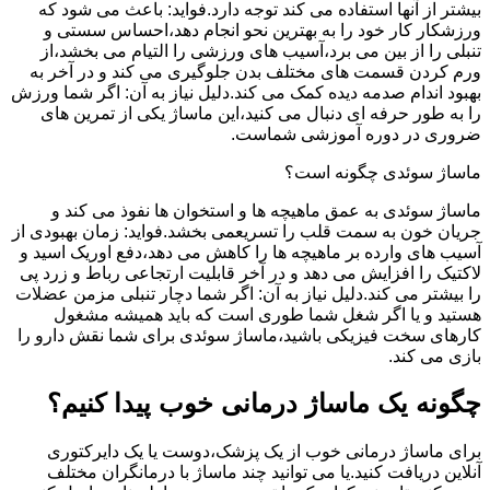
بیشتر از آنها استفاده می کند توجه دارد.فواید: باعث می شود که
ورزشکار کار خود را به بهترین نحو انجام دهد،احساس سستی و
تنبلی را از بین می برد،آسیب های ورزشی را التیام می بخشد،از
ورم کردن قسمت های مختلف بدن جلوگیری می کند و در آخر به
بهبود اندام صدمه دیده کمک می کند.دلیل نیاز به آن: اگر شما ورزش
را به طور حرفه ای دنبال می کنید،این ماساژ یکی از تمرین های
ضروری در دوره آموزشی شماست.
ماساژ سوئدی چگونه است؟
ماساژ سوئدی به عمق ماهیچه ها و استخوان ها نفوذ می کند و
جریان خون به سمت قلب را تسریعمی بخشد.فواید: زمان بهبودی از
آسیب های وارده بر ماهیچه ها را کاهش می دهد،دفع اوریک اسید و
لاکتیک را افزایش می دهد و در آخر قابلیت ارتجاعی رباط و زرد پی
را بیشتر می کند.دلیل نیاز به آن: اگر شما دچار تنبلی مزمن عضلات
هستید و یا اگر شغل شما طوری است که باید همیشه مشغول
کارهای سخت فیزیکی باشید،ماساژ سوئدی برای شما نقش دارو را
بازی می کند.
چگونه یک ماساژ درمانی خوب پیدا کنیم؟
برای ماساژ درمانی خوب از یک پزشک،دوست یا یک دایرکتوری
آنلاین دریافت کنید.یا می توانید چند ماساژ با درمانگران مختلف