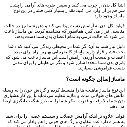
ابتدا کل بدن را چرب می کنید و سپس ضربه های آرامی را پشت
سر هم بر آن وارد می کنید.مقدار بسیار کمی فشار در این نوع
ماساژ وجود دارد.
فواید: کل بدن به آرامش دست پیدا می کند و ذهن شما نیز در حالت
مناسبی قرار می گیرد.همانطور که مشاهده کردید این ماساژ باعث
می شود که حالت نرمی به تمام اعضای بدن شما دست بدهد.
دلیل نیاز شما به آن: اگر شما در محیطی زندگی می کنید که دائما
تحت فشار قرار دارید ماساژ کالیفرنیایی بهترین راه برای تمدد
اعصاب و بدست آوردن آرامش است.این ماساژ باعث می شود که
باتری بدن شما مجددا شارژ شود و نگرانی هایتان را برای مدتی
بدست فراموشی بسپارید.
ماساژ اِسالِن چگونه است؟
این نوع ماساژ ماهیچه ها را منبسط کرده و گردش خون را به وسیله
مالش های طولانی مدت و ملایم تنظیم می نماید.با این کار هشیاری
بدن شما بالا رفته و قدرت تفکر شما را به طرز شگفت انگیزی ارتقا
می دهد.
فواید: علاوه بر اینکه آرامش عضلات و سیستم عصبی را برای شما
به همراه دارد،غدد لنفاوی و رگ های خونی را هم وادار می کند که
تکسین بیشتری دفع کنند و همچنین قابلیت ارتجاعی بافت ها را نیز