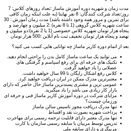
مدت زمان و شهریه دوره آموزش ماساژ :تعداد روزهای کلاس: 7
روز:تعداد شرکت کنندگان: 8 نفر نهایتا (به علت اینکه زمان کافی
برای تمرین و مرور همه وجود داشته باشد) مدت زمان آموزش : 30
ساعت شهریه کلاس گروهی (1 تا 8 نفره) :2 میلیون و چهارصد و
پنجاه هزار تومان شهریه کلاس خصوصی (1 یا 2 نفره):دو میلیون و
نهصد و پنجاه هزار تومان تخفیف ثبت نام آنلاین :500 هزار تومان
بعد از اتمام دوره کاربر ماساژ چه توانایی هایی کسب می کنید؟
می توانید یک ساعت ماساژ کامل بدن را براحتی انجام دهید.
تکنیک های حرفه ای برای رفع اسپاسم و گرفتگی های
عضلانی را یاد خواهید گرفت.
کلاس رفع اشکال رایگان تا 99 سال خواهید داشت.
معتبرترین مدرک ممکن در ایران دریافت خواهید کرد.
عمومی ترین و مشتری پسندترین ماساژ حال حاضر که دارای
بازار کار زیادی می باشد را یاد میگیرید.
مزایای شرکت در دوره آموزش کاربر ماساژ فنی و حرفه ای
ورزمان چیست؟
تنها مدرک دریافت مجوز تاسیس سالن ماساژ
پرداخت شهریه بصورت نقد و اقساط
تنها مدرک معتبر دارای قابلیت ترجمه رسمی برای مهاجرت
تدریس توسط مربیان با سابقه رسمی سازمان با کارت
مربیگری و دارای سابقه ملی