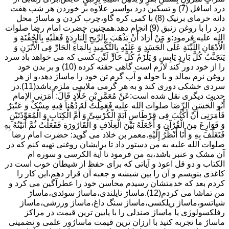
درد اسافل (7) و تسکین درد بواسیر علاوه بر خوردن هر شب هفت
دانه خرمای برنیک (8) با کمی کره گاو،چرب کردن و ماساژ محل
درد را با روغن زنبق (9) انجام دهد.همچنین حضرت امام رضا صلوات
الله علیه فرمود:وَ مَنْ أَرَادَ أَنْ یَذْهَبَ بِالرِّیحِ الْبَارِدَةِ فَعَلَیْهِ بِالْحُقْنَةِ وَ
الْأَدْهَانِ اللَّیِّنَةِ عَلَى الْجَسَدِ وَ عَلَیْهِ بِالتَّکْمِیدِ بِالْمَاءِ الْحَارِّ فِی الْأَبْزَنِ وَ
یَتَجَنَّبُ کُلَّ بَارِدٍ یَابِسٍ وَ یَلْزَمُ کُلَّ حَارٍّ لَیِّن.کسی که می خواهد باد سرد
را از خود دور کند لازم است گاهی حقنه کرده (10) و بر بدن خود
روغن نرم بمالد و با حوله و آب گرم تن خود را ماساژ دهد،و از هر
سردی خشکی دوری کند و به هر گرمی ملایمی ملزم باشد(11).در
حدیث دیگری نقل شده است:عَنْ مُعَمَّرِ بْنِ خَلَّادٍ قَالَ: أَمَرَنِی الإمام
أَبُو الْحَسَنِ الرِّضَا صلوات الله علیه فَعَمِلْتُ لَهُ دُهْناً فِیهِ مِسْکٌ وَ عَنْبَرٌ
فَأَمَرَنِی أَنْ أَکْتُبَ فِی قِرْطَاسٍ آیَةَ الْکُرْسِیِّ وَ أُمَّ الْکِتَابِ وَ الْمُعَوِّذَتَیْنِ
وَ قَوَارِعَ مِنَ الْقُرْآنِ وَ أَجْعَلَهُ بَیْنَ الْغِلَافِ وَ الْقَارُورَةِ فَفَعَلْتُ ثُمَّ أَتَیْتُهُ بِهِ
فَتَغَلَّفَ بِهِ وَ أَنَا أَنْظُرُ إِلَیْهِ.معمر بن خلاد می گوید: حضرت امام رضا
صلوات الله علیه به من دستور داد تا برایشان روغنى تهیه کنم که در
آن مشک و عنبر باشد،به من فرمود تا آیة الکرسى و سوره ام
الکتاب و دو قل اعوذ و آیاتى که براى حفظ از شیطان خوب است در
کاغذى بنویسم و آن را بین شیشه و جعبه آن قرار دهم،این کار را
کردم بعد که خدمتشان رسیدم محاسن خود را عطرآگین می کرد و
من تماشا می کردم(12).ماساژ تایلندی،ماساژ سوئدی،ماساژ
شیاتسو،ماساژ ریلکسی،ماساژ سنگ داغ،ماساژ ورزشی،ماساژ
رفلکسولوژی یا ماساژ صندلی را با پایین ترین قیمت در مراکز
ماساژ ما تجربه کنید با ارزان ترین قیمت ماساژور علمی و تضمینی