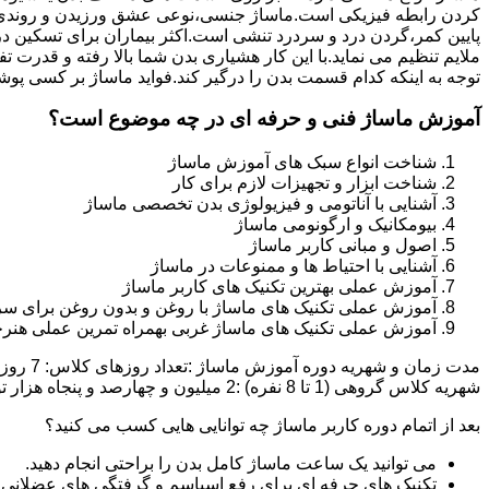
کردن رابطه فیزیکی است.ماساژ جنسی،نوعی عشق ورزیدن و روندی 
پایین کمر،گردن درد و سردرد تنشی است.اکثر بیماران برای تسکین د
ملایم تنظیم می نماید.با این کار هشیاری بدن شما بالا رفته و قدر
توجه به اینکه کدام قسمت بدن را درگیر کند.فواید ماساژ بر کسی پوش
آموزش ماساژ فنی و حرفه ای در چه موضوع است؟
شناخت انواع سبک های آموزش ماساژ
شناخت ابزار و تجهیزات لازم برای کار
آشنایی با آناتومی و فیزیولوژی بدن تخصصی ماساژ
بیومکانیک و ارگونومی ماساژ
اصول و مبانی کاربر ماساژ
آشنایی با احتیاط ها و ممنوعات در ماساژ
آموزش عملی بهترین تکنیک های کاربر ماساژ
آموزش عملی تکنیک های ماساژ با روغن و بدون روغن برای سر
آموزش عملی تکنیک های ماساژ غربی بهمراه تمرین عملی هنرج
شهریه کلاس گروهی (1 تا 8 نفره) :2 میلیون و چهارصد و پنجاه هزار تومان شهریه کلاس خصوصی (1 یا 2 نفره):دو میلیون و نهصد و پنجاه هزار تومان تخفیف ثبت نام آنلاین :500 هزار تومان
بعد از اتمام دوره کاربر ماساژ چه توانایی هایی کسب می کنید؟
می توانید یک ساعت ماساژ کامل بدن را براحتی انجام دهید.
تکنیک های حرفه ای برای رفع اسپاسم و گرفتگی های عضلانی ر