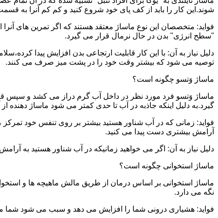
ماساژ تایلندی به "یوگا برای افراد تنبل" تشبیه شده که در آن تمام 
شوند.این کار را باید از کف پای خود شروع کنید و کم کم آنرا به قسمت 
فواید: متخصصان این نوع ماساژ معتقد هستند که اگر تمرین های آنرا 
"سطح انرژی" بدن در حال نرمال قرار می گیرد.
دلیل نیاز به آن: با این کار قابلیت ارتجاعی بدن افزایش پیدا کرده،س
توصیه می شود که بیشتر وقت خود را در پشت میز صرف می کنند.
ماساژ وَتسو چگونه است؟
ماساژ وَتسو فرد مورد نظر در داخل آب گرم دراز می کشد و سپس 
گیرد.به دلیل اینکه جاذبه در آب تا حدی کمتر می شود ماساژ دهنده ا
فواید: زمانی که در آب شناور هستید بیشتر بر روی تنفس خود تمرکز 
آرامش بیشتری دست پیدا می کنید.
دلیل نیاز به آن: اگر می خواهید زمانیکه در آب شناور هستید به آرام
ماساژ استخوانی چگونه است؟
ماساژ استخوانی بر اساس درمان از طریق مالش ماهیچه ها و استخوان
نگه می دارد.
فواید: هشیاری درونی شما را افزایش می دهد و سبب می شود شما مشک