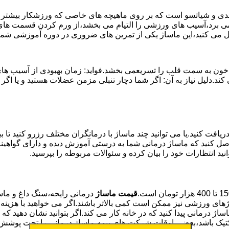
وئدی و شیاتسو است که بر روی ماهیچه های خاصی که ورزشکار بیشتر از
ن می برد،آسیب های ورزشی را التیام می بخشد،از ورم کردن قسمت های 
بال می کنید،این ماساژ یکی از تمرین های ضروری در دوره آموزشی ش
خون به سمت قلب را تسریعمی بخشد.فواید: زمان بهبودی از آسیب های و
می کند.دلیل نیاز به آن: اگر شما دچار تنبلی مزمن عضلات هستید و 
یافت کنید.یا می توانید چند ماساژ با درمانگران مختلف رزرو کنید تا 
ن حاصل کنید که ماساژ درمانی شما به درستی آموزش دیده و دارای گواه
نید انتظارات خود را بیان کرده و سئوالات مربوطه را بپرسید.
قیمت ماساژ
درمانی رایحه،سنگ داغ و ماسا
ژهای ورزشی نیز ممکن است کمی بالاتر باشند.اگر می خواهید با هزینه
ساژ درمانی پیدا کنید که در خانه کار می کند.اگر بتوانید نشان دهید 
کتیک باشد،بعضی اوقات شرکت های بیمه ماساژ درمانی را تحت پوشش 