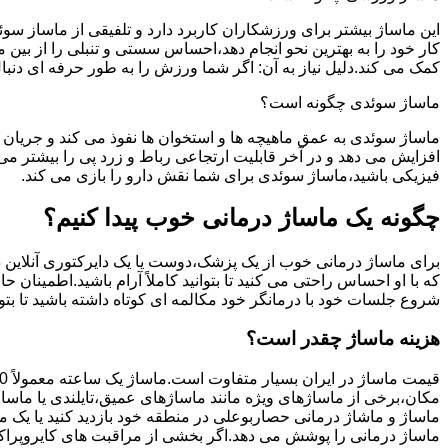
این ماساژ بیشتر برای ورزشکاران کاربرد دارد و تلفیقی از ماساز س
کار خود را به بهترین نحو انجام دهد،احساس سستی و تنبلی را از بی
کمک می کند.دلیل نیاز به آن: اگر شما ورزش را به طور حرفه ای دن
ماساژ سوئدی چگونه است؟
ماساژ سوئدی به عمق ماهیچه ها و استخوان ها نفوذ می کند و جریان 
افزایش می دهد و در آخر قابلیت ارتجاعی رباط و زرد پی را بیشتر 
فیزیکی باشید،ماساژ سوئدی برای شما نقش دارو را بازی می کند.
چگونه یک ماساژ درمانی خوب پیدا کنیم؟
برای ماساژ درمانی خوب از یک پزشک،دوست یا یک دایرکتوری آنلاین در
که با او احساس راحتی می کنید تا بتوانید کاملاً آرام باشید.اطمینا
شروع جلسات خود با درمانگر خود مکالمه ای کوتاه داشته باشید تا بتوا
هزینه ماساژ چقدر است؟
قیمت ماساژ در ایران بسیار متفاوت است.ماساژ یک ساعته معمولاً 150 تا 400 هزار تومان است.
مکان،برخی از ماساژهای ویژه مانند ماساژهای عمیق،تایلندی یا ماسا
ماساژ و ماشاژ درمانی حصاربوعلی در منطقه خود بازدید کنید یا یک ما
ماساژ درمانی را پوشش می دهد.اگر بخشی از مراقبت های کایروپرا