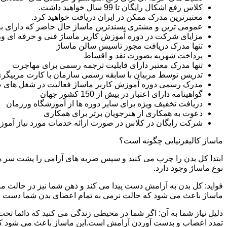
کلاس رفع اشکال رایگان تا 99 سال خواهید داشت.
معتبرترین مدرک ممکن در ایران دریافت خواهید کرد.
عمومی ترین و مشتری پسندترین ماساژ حال حاضر که دارای بازار
مزایای شرکت در دوره آموزش کاربر ماساژ فنی و حرفه ای 
تنها مدرک دریافت مجوز تاسیس سالن ماساژ
پرداخت شهریه بصورت نقد و اقساط
تنها مدرک معتبر دارای قابلیت ترجمه رسمی برای مهاجرت
تدریس توسط مربیان با سابقه رسمی سازمان با کارت مربیگری
مدرک رسمی دوره آموزش کاربر ماساژ فعالیت در شغل های 
گواهینامه دارای اعتبار در بیش از 150 کشور جهان
دریافت تخفیف ویژه برای سایر دوره ها از آموزشگاه ورزمان
دعوت به همکاری از هنرجویان برتر برای همکاری
شرکت رایگان در کلاس در صورت ارائه خدمات مورد نیاز آموز
ماساژ کالیفرنیایی چگونه است؟
ابتدا کل بدن را چرب می کنید و سپس ضربه های آرامی را پشت سر هم 
نوع ماساژ وجود دارد.
فواید: کل بدن به آرامش دست پیدا می کند و ذهن شما نیز در حالت م
ماساژ باعث می شود که حالت نرمی به تمام اعضای بدن شما دست ب
دلیل نیاز شما به آن: اگر شما در محیطی زندگی می کنید که دائما تحت 
تمدد اعصاب و بدست آوردن آرامش است.این ماساژ باعث می شود که ب