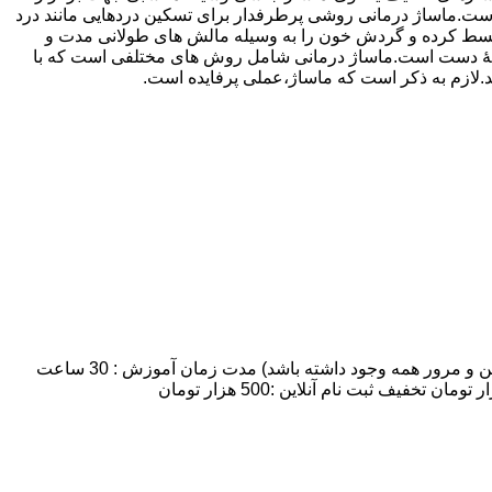
ماساژ درمانی روشی پرطرفدار برای تسکین دردهایی مانند درد
 منبسط کرده و گردش خون را به وسیله مالش های طولانی مدت و
ه وسیلۀ دست است.ماساژ درمانی شامل روش های مختلفی است که با
ند.لازم به ذکر است که ماساژ،عملی پرفایده است.
مدت زمان و شهریه دوره آموزش ماساژ :تعداد روزهای کلاس: 7 روز:تعداد شرکت کنندگان: 8 نفر نهایتا (به علت اینکه زمان کافی برای تمرین و مرور همه وجود داشته باشد) مدت زمان آموزش : 30 ساعت