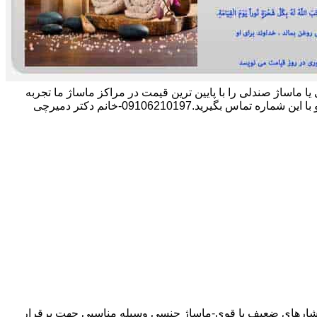
وژی یا ماساژ صندلی را با پایین ترین قیمت در مراکز ماساژ ما تجربه
.09106210197-خانم دکتر دمیرچی
 فشارهای ضعیف یا قوی-ماساژ جنسی وسیله مناسبی جهت برقرار