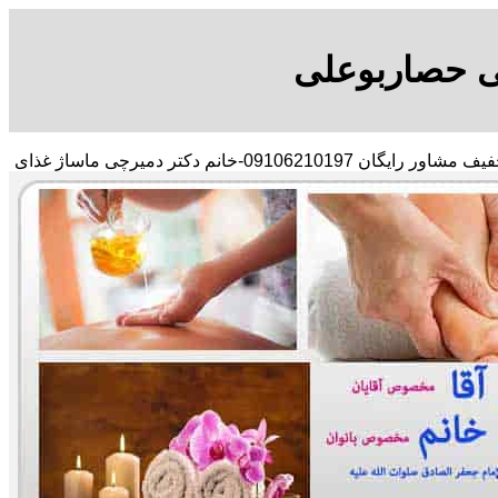
ی حصاربوعلی
با در صد تخفیف مشاور رایگان 09106210197-خانم دکتر دمیرچی ماساژ غذای