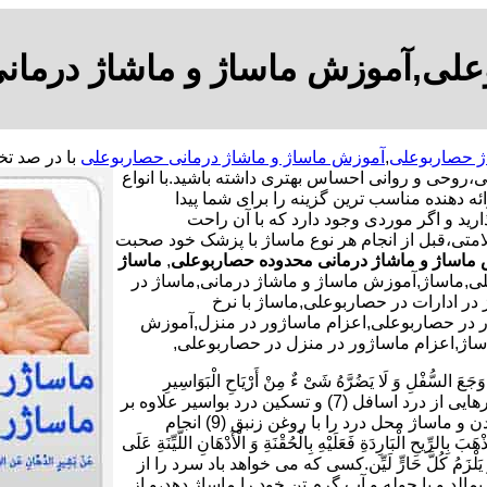
علی,آموزش ماساژ و ماشاژ درمان
ژ حصاربوعلی
,
آموزش ماساژ و ماشاژ درمانی حصاربوعلی
ی،روحی و روانی احساس بهتری داشته باشید.
با انواع
ه دهنده مناسب ترین گزینه را برای شما پیدا
رید و اگر موردی وجود دارد که با آن راحت
امتی،قبل از انجام هر نوع ماساژ با پزشک خود صحبت
ماساژ و ماشاژ درمانی محدوده حصاربوعلی
,
ماساژ
ی,ماساژ,آموزش ماساژ و ماشاژ درمانی,ماساژ در
ر ادارات در حصاربوعلی,ماساژ با نرخ
ر در حصاربوعلی,اعزام ماساژور در منزل,آموزش
ساژ,اعزام ماساژور در منزل در حصاربوعلی,
ْلِ وَ لَا یَضُرَّهُ شَیْ ءٌ مِنْ أَرْیَاحِ الْبَوَاسِیرِ
فَلْیَأْکُلْ سَبْعَ تَمَرَاتٍ هَیْرُونٍ بِسَمْنِ بَقَرٍ وَ یَدَّهِنْ أُنْثَیَیْهِ بِزِئْبَقٍ خَالِص.برای رهایی از درد اسافل (7) و تسکین درد بواسیر علاوه بر
خوردن هر شب هفت دانه خرمای برنیک (8) با کمی کره گاو،چرب کردن و ماساژ محل درد را با روغن زنبق (9) انجام
بَارِدَةِ فَعَلَیْهِ بِالْحُقْنَةِ وَ الْأَدْهَانِ اللَّیِّنَةِ عَلَى
دٍ یَابِسٍ وَ یَلْزَمُ کُلَّ حَارٍّ لَیِّن.کسی که می خواهد باد سرد را از
10) و بر بدن خود روغن نرم بمالد و با حوله و آب گرم تن خود را ماساژ دهد،و از