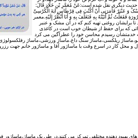
شکی دوری کند و به هر گرمی ملایمی ملزم باشد(11).در حدیث دیگری نقل شده است:عَنْ مُعَمَّرِ بْنِ خَلَّادٍ قَالَ:
 وَ عَنْبَرٌ فَأَمَرَنِی أَنْ أَکْتُبَ فِی قِرْطَاسٍ آیَةَ الْکُرْسِیِّ
ورَةِ فَفَعَلْتُ ثُمَّ أَتَیْتُهُ بِهِ فَتَغَلَّفَ بِهِ وَ أَنَا أَنْظُرُ إِلَیْهِ.معمر
تا برایشان روغنى تهیه کنم که در آن مشک و عنبر
 آیاتى که براى حفظ از شیطان خوب است در کاغذى
د که خدمتشان رسیدم محاسن خود را عطرآگین می کرد
وئدی،ماساژ شیاتسو،ماساژ ریلکسی،ماساژ سنگ داغ،ماساژ ورزشی،ماساژ رفلکسول
در اسرع وقت با ماساژور آقا و ماساژور خانم جهت رزرو با این شماره تماس بگیرید
 های بهبود دهنده مختلفی تمرکز می کنند.در طی یک ماساژ،ماساژور