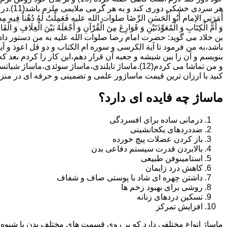
هر سردی خ
أَمَرَنِی الإمام أَبُو الْحَسَنِ الرِّضَا صلوات الله علیه فَعَمِلْتُ لَهُ دُهْناً فِیهِ مِسْکٌ
وَ أُمَّ الْکِتَابِ وَ الْمُعَوِّذَتَیْنِ وَ قَوَارِعَ مِنَ الْقُرْآنِ وَ أَجْعَلَهُ بَیْنَ الْغِلَافِ وَ الْقَارُ
بن خلاد می گوید: حضرت امام رضا صلوات الله علیه به من دستور داد 
باشد،به من فرمود تا آیة الکرسى و سوره ام الکتاب و دو قل اعوذ و
بنویسم و آن را بین شیشه و جعبه آن قرار دهم،این کار را کردم بع
و من تماشا می کردم(12).ماساژ تایلندی،ماساژ س
کنید با ارزان ترین قیمت ماساژور علمی و تضمینی و حرفه ای در منزل و محل کار 
ماساژ چه فایده ای دارد؟
درمانی ساده برای افسردگی
ضددردهای یکجانشینی
باز کردن عضلات پیچ خورده
بالابردن قدرت سیستم دفاعی بدن
استامینوفن طبیعی
کاهش درد زایمان
داشتن چهره ای شاد با پوستی صاف و شفاف
روشی برای بهبود زخم ها
تسکین دردهای زنانه
افزایش تمرکز
ماساژ انواع مختلفی دارد که بر روی قسمت های مختلف بدن یا شیوه