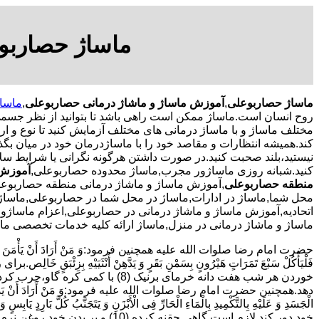
ماساژ حصاربو
ماساژ حصاربوعلی
,
آموزش ماساژ و ماشاژ درمانی حصاربوعلی
,
ماسا
روح انسان است.ماساژ ممکن است راهی باشد تا بتوانید از نظر جسم
مختلف ماساژ و با ماساژ درمانی های مختلف آزمایش کنید تا نوع و ارائ
کند.همیشه انتظارات و مقاصد خود را با ماساژدرمان خود در میان بگذا
نیستید،بلند صحبت کنید.در صورت داشتن هرگونه نگرانی یا شرایط سل
کنید.شبانه روزی ماساژور مجرب,ماساژ محدوده حصاربوعلی,
آموزش 
منطقه حصاربوعلی
,آموزش ماساژ و ماشاژ درمانی منطقه حصاربوعل
محل شما,ماساژ در ادارات,ماساژ در محل شما در حصاربوعلی,ماساژ د
اتحادیه,آموزش ماساژ و ماشاژ درمانی در حصاربوعلی,اعزام ماساژو
ماساژ و ماشاژ درمانی در منزل,ماساژ ارائه کلیه خدمات تخصصی ما
حضرت امام رضا صلوات الله علیه همچنین فرمود:وَ مَنْ أَرَادَ أَنْ یَأْمَنَ وَجَعَ السُّف
دهد.همچنین حضرت امام رضا صلوات الله علیه فرمود:وَ مَنْ أَرَادَ أَنْ یَذْهَبَ بِالرِّیحِ الْ
الْجَسَدِ وَ عَلَیْهِ بِالتَّکْمِیدِ بِالْمَاءِ الْحَارِّ فِی الْأَبْزَنِ وَ یَتَجَنَّبُ کُلَّ بَارِ
خود دور کند لازم است گاهی حقنه کرده (