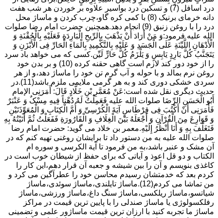
درد اسافل (7) و تسکین درد بواسیر علاوه بر خوردن هر شب هفت
دانه خرمای برنیک (8) با کمی کره گاو،چرب کردن و ماساژ محل
درد را با روغن زنبق (9) انجام دهد.همچنین حضرت امام رضا صلوات
الله علیه فرمود:وَ مَنْ أَرَادَ أَنْ یَذْهَبَ بِالرِّیحِ الْبَارِدَةِ فَعَلَیْهِ بِالْحُقْنَةِ وَ
الْأَدْهَانِ اللَّیِّنَةِ عَلَى الْجَسَدِ وَ عَلَیْهِ بِالتَّکْمِیدِ بِالْمَاءِ الْحَارِّ فِی الْأَبْزَنِ وَ
یَتَجَنَّبُ کُلَّ بَارِدٍ یَابِسٍ وَ یَلْزَمُ کُلَّ حَارٍّ لَیِّن.کسی که می خواهد باد سرد
را از خود دور کند لازم است گاهی حقنه کرده (10) و بر بدن خود
روغن نرم بمالد و با حوله و آب گرم تن خود را ماساژ دهد،و از هر
سردی خشکی دوری کند و به هر گرمی ملایمی ملزم باشد(11).در
حدیث دیگری نقل شده است:عَنْ مُعَمَّرِ بْنِ خَلَّادٍ قَالَ: أَمَرَنِی الإمام
أَبُو الْحَسَنِ الرِّضَا صلوات الله علیه فَعَمِلْتُ لَهُ دُهْناً فِیهِ مِسْکٌ وَ عَنْبَرٌ
فَأَمَرَنِی أَنْ أَکْتُبَ فِی قِرْطَاسٍ آیَةَ الْکُرْسِیِّ وَ أُمَّ الْکِتَابِ وَ الْمُعَوِّذَتَیْنِ
وَ قَوَارِعَ مِنَ الْقُرْآنِ وَ أَجْعَلَهُ بَیْنَ الْغِلَافِ وَ الْقَارُورَةِ فَفَعَلْتُ ثُمَّ أَتَیْتُهُ بِهِ
فَتَغَلَّفَ بِهِ وَ أَنَا أَنْظُرُ إِلَیْهِ.معمر بن خلاد می گوید: حضرت امام رضا
صلوات الله علیه به من دستور داد تا برایشان روغنى تهیه کنم که در
آن مشک و عنبر باشد،به من فرمود تا آیة الکرسى و سوره ام
الکتاب و دو قل اعوذ و آیاتى که براى حفظ از شیطان خوب است در
کاغذى بنویسم و آن را بین شیشه و جعبه آن قرار دهم،این کار را
کردم بعد که خدمتشان رسیدم محاسن خود را عطرآگین می کرد و
من تماشا می کردم(12).ماساژ تایلندی،ماساژ سوئدی،ماساژ
شیاتسو،ماساژ ریلکسی،ماساژ سنگ داغ،ماساژ ورزشی،ماساژ
رفلکسولوژی یا ماساژ صندلی را با پایین ترین قیمت در مراکز
ماساژ ما تجربه کنید با ارزان ترین قیمت ماساژور علمی و تضمینی