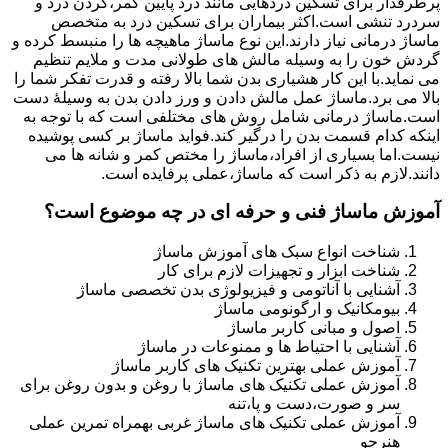
پرطرفدار برای تسکین دردهایی مانند درد پایین کمر،گردن درد و
سردرد تنشی است.اکثر بیماران برای تسکین درد به متخصص
ماساژ درمانی نیاز دارند.این نوع ماساژ ماهیچه ها را منبسط کرده و
گردش خون را به وسیله مالش های طولانی مدت و ملایم تنظیم
می نماید.با این کار هشیاری بدن شما بالا رفته و قدرت تفکر شما را
بالا می برد.ماساژ عمل مالش دادن و ورز دادن بدن به وسیلۀ دست
است.ماساژ درمانی شامل روش های مختلفی است که با توجه به
اینکه کدام قسمت بدن را درگیر کند.فواید ماساژ بر کسی پوشیده
نیست.اما بسیاری از افراد،ماساژ را مختص کمر و شانه ها می
دانند.لازم به ذکر است که ماساژ،عملی پرفایده است.
آموزش ماساژ فنی و حرفه ای در چه موضوع است؟
شناخت انواع سبک های آموزش ماساژ
شناخت ابزار و تجهیزات لازم برای کار
آشنایی با آناتومی و فیزیولوژی بدن تخصصی ماساژ
بیومکانیک و ارگونومی ماساژ
اصول و مبانی کاربر ماساژ
آشنایی با احتیاط ها و ممنوعات در ماساژ
آموزش عملی بهترین تکنیک های کاربر ماساژ
آموزش عملی تکنیک های ماساژ با روغن و بدون روغن برای
سر و صورت،دست و پا،تنه
آموزش عملی تکنیک های ماساژ غربی بهمراه تمرین عملی
هنرجو