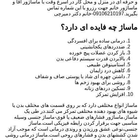
و حرفه ای در منزل و محل کار در اسرع وقت با ماساژور آقا و
ماساژور خانم جهت رزرو با این شماره تماس
بگیرید.09106210197-خانم دکتر دمیرچی
ماساژ چه فایده ای دارد؟
درمانی ساده برای افسردگی
ضددردهای یکجانشینی
باز کردن عضلات پیچ خورده
بالابردن قدرت سیستم دفاعی بدن
استامینوفن طبیعی
کاهش درد زایمان
داشتن چهره ای شاد با پوستی صاف و شفاف
روشی برای بهبود زخم ها
تسکین دردهای زنانه
افزایش تمرکز
ماساژ انواع مختلفی دارد که بر روی قسمت های مختلف بدن یا
شیوه های بهبود دهنده مختلفی تمرکز می کنند.در طی یک
ماساژ،ماساژور فشارهای ضعیف یا قوی-ماساژ جنسی وسیله
مناسبی جهت برقرار کردن رابطه فیزیکی است.ماساژ
جنسی،نوعی عشق ورزیدن و روندی درمانی است که موجب آزاد
شدن کششهای بدن و فشارهای روحی است.ماساژ درمانی روشی