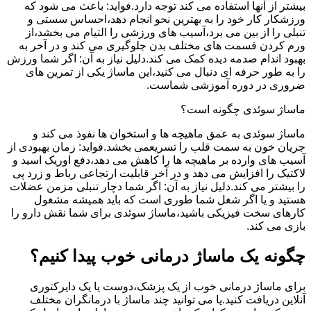
بیشتر از آنها استفاده می کند توجه دارد.فواید: باعث می شود که
ورزشکار کار خود را به بهترین نحو انجام دهد،احساس سستی و
تنبلی را از بین می برد،آسیب های ورزشی را التیام می بخشد،از
ورم کردن قسمت های مختلف بدن جلوگیری می کند و در آخر به
بهبود اندام صدمه دیده کمک می کند.دلیل نیاز به آن: اگر شما ورزش
را به طور حرفه ای دنبال می کنید،این ماساژ یکی از تمرین های
ضروری در دوره آموزشی شماست.
ماساژ سوئدی چگونه است؟
ماساژ سوئدی به عمق ماهیچه ها و استخوان ها نفوذ می کند و
جریان خون به سمت قلب را تسریعمی بخشد.فواید: زمان بهبودی از
آسیب های وارده بر ماهیچه ها را کاهش می دهد،دفع اوریک اسید و
لاکتیک را افزایش می دهد و در آخر قابلیت ارتجاعی رباط و زرد پی
را بیشتر می کند.دلیل نیاز به آن: اگر شما دچار تنبلی مزمن عضلات
هستید و یا اگر شغل شما طوری است که باید همیشه مشغول
کارهای سخت فیزیکی باشید،ماساژ سوئدی برای شما نقش دارو را
بازی می کند.
چگونه یک ماساژ درمانی خوب پیدا کنیم؟
برای ماساژ درمانی خوب از یک پزشک،دوست یا یک دایرکتوری
آنلاین دریافت کنید.یا می توانید چند ماساژ با درمانگران مختلف