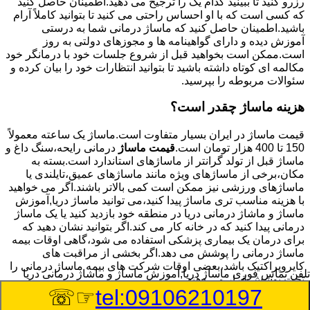
رزرو کنید تا ببینید کدام یک را ترجیح می دهید.اطمینان حاصل کنید
که کسی است که با او احساس راحتی می کنید تا بتوانید کاملاً آرام
باشید.اطمینان حاصل کنید که ماساژ درمانی شما به درستی
آموزش دیده و دارای گواهینامه ها و مجوزهای دولتی به روز
است.ممکن است بخواهید قبل از شروع جلسات خود با درمانگر خود
مکالمه ای کوتاه داشته باشید تا بتوانید انتظارات خود را بیان کرده و
سئوالات مربوطه را بپرسید.
هزینه ماساژ چقدر است؟
قیمت ماساژ در ایران بسیار متفاوت است.ماساژ یک ساعته معمولاً
150 تا 400 هزار تومان است.
قیمت ماساژ
درمانی رایحه،سنگ داغ و
ماساژ قبل از تولد گرانتر از ماساژهای استاندارد است.بسته به
مکان،برخی از ماساژهای ویژه مانند ماساژهای عمیق،تایلندی یا
ماساژهای ورزشی نیز ممکن است کمی بالاتر باشند.اگر می خواهید
با هزینه مناسب تری ماساژ پیدا کنید،می توانید ماساژ دریا,آموزش
ماساژ و ماشاژ درمانی دریا در منطقه خود بازدید کنید یا یک ماساژ
درمانی پیدا کنید که در خانه کار می کند.اگر بتوانید نشان دهید که
برای درمان یک بیماری پزشکی استفاده می شود،گاهی اوقات بیمه
ماساژ درمانی را پوشش می دهد.اگر بخشی از مراقبت های
کایروپراکتیک باشد،بعضی اوقات شرکت های بیمه ماساژ درمانی را
تلفن تماس فوری
ماساژ دریا,آموزش ماساژ و ماشاژ درمانی دریا
تحت پوشش قرار می دهند.
☞☏
tel:09106210197
8/6/2026 7:18:02 PM
:Published Date: