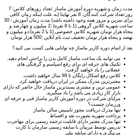
مدت زمان و شهریه دوره آموزش ماساژ :تعداد روزهای کلاس: 7
روز:تعداد شرکت کنندگان: 8 نفر نهایتا (به علت اینکه زمان کافی
برای تمرین و مرور همه وجود داشته باشد) مدت زمان آموزش : 30
ساعت شهریه کلاس گروهی (1 تا 8 نفره) :2 میلیون و چهارصد و
پنجاه هزار تومان شهریه کلاس خصوصی (1 یا 2 نفره):دو میلیون و
نهصد و پنجاه هزار تومان تخفیف ثبت نام آنلاین :500 هزار تومان
بعد از اتمام دوره کاربر ماساژ چه توانایی هایی کسب می کنید؟
می توانید یک ساعت ماساژ کامل بدن را براحتی انجام دهید.
تکنیک های حرفه ای برای رفع اسپاسم و گرفتگی های
عضلانی را یاد خواهید گرفت.
کلاس رفع اشکال رایگان تا 99 سال خواهید داشت.
معتبرترین مدرک ممکن در ایران دریافت خواهید کرد.
عمومی ترین و مشتری پسندترین ماساژ حال حاضر که دارای
بازار کار زیادی می باشد را یاد میگیرید.
مزایای شرکت در دوره آموزش کاربر ماساژ فنی و حرفه ای
ورزمان چیست؟
تنها مدرک دریافت مجوز تاسیس سالن ماساژ
پرداخت شهریه بصورت نقد و اقساط
تنها مدرک معتبر دارای قابلیت ترجمه رسمی برای مهاجرت
تدریس توسط مربیان با سابقه رسمی سازمان با کارت
مربیگری و دارای سابقه ملی