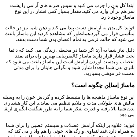
ابتدا کل بدن را چرب می کنید و سپس ضربه های آرامی را پشت
سر هم بر آن وارد می کنید.مقدار بسیار کمی فشار در این نوع
ماساژ وجود دارد.
فواید: کل بدن به آرامش دست پیدا می کند و ذهن شما نیز در حالت
مناسبی قرار می گیرد.همانطور که مشاهده کردید این ماساژ باعث
می شود که حالت نرمی به تمام اعضای بدن شما دست بدهد.
دلیل نیاز شما به آن: اگر شما در محیطی زندگی می کنید که دائما
تحت فشار قرار دارید ماساژ کالیفرنیایی بهترین راه برای تمدد
اعصاب و بدست آوردن آرامش است.این ماساژ باعث می شود که
باتری بدن شما مجددا شارژ شود و نگرانی هایتان را برای مدتی
بدست فراموشی بسپارید.
ماساژ اِسالِن چگونه است؟
این نوع ماساژ ماهیچه ها را منبسط کرده و گردش خون را به وسیله
مالش های طولانی مدت و ملایم تنظیم می نماید.با این کار هشیاری
بدن شما بالا رفته و قدرت تفکر شما را به طرز شگفت انگیزی ارتقا
می دهد.
فواید: علاوه بر اینکه آرامش عضلات و سیستم عصبی را برای شما
به همراه دارد،غدد لنفاوی و رگ های خونی را هم وادار می کند که
تکسین بیشتری دفع کنند و همچنین قابلیت ارتجاعی بافت ها را نیز