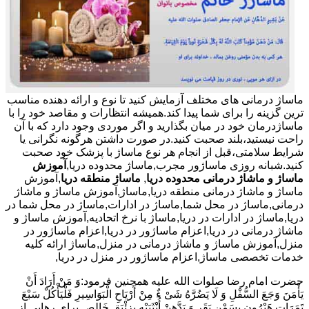
ماساژ درمانی های مختلف آزمایش کنید تا نوع و ارائه دهنده مناسب
ترین گزینه را برای شما پیدا کند.همیشه انتظارات و مقاصد خود را با
ماساژدرمان خود در میان بگذارید و اگر موردی وجود دارد که با آن
راحت نیستید،بلند صحبت کنید.در صورت داشتن هرگونه نگرانی یا
شرایط سلامتی،قبل از انجام هر نوع ماساژ با پزشک خود صحبت
کنید.شبانه روزی ماساژور مجرب,ماساژ محدوده دریا,
آموزش
ماساژ و ماشاژ درمانی محدوده دریا
,
ماساژ منطقه دریا
,آموزش
ماساژ و ماشاژ درمانی منطقه دریا,ماساژ,آموزش ماساژ و ماشاژ
درمانی,ماساژ در محل شما,ماساژ در ادارات,ماساژ در محل شما در
دریا,ماساژ در ادارات در دریا,ماساژ با نرخ اتحادیه,آموزش ماساژ و
ماشاژ درمانی در دریا,اعزام ماساژور در دریا,اعزام ماساژور در
منزل,آموزش ماساژ و ماشاژ درمانی در منزل,ماساژ ارائه کلیه
خدمات تخصصی ماساژ,اعزام ماساژور در منزل در دریا,
حضرت امام رضا صلوات الله علیه همچنین فرمود:وَ مَنْ أَرَادَ أَنْ
یَأْمَنَ وَجَعَ السُّفْلِ وَ لَا یَضُرَّهُ شَیْ ءٌ مِنْ أَرْیَاحِ الْبَوَاسِیرِ فَلْیَأْکُلْ سَبْعَ
تَمَرَاتٍ هَیْرُونٍ بِسَمْنِ بَقَرٍ وَ یَدَّهِنْ أُنْثَیَیْهِ بِزِئْبَقٍ خَالِص.برای رهایی از