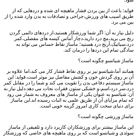
فواید: باعث از بین بردن فشار ماهیچه ای شده و دردهایی که از
طریق اسیب های ورزش،جراحی و تصادفات به بدن وارد شده را از
بین می برد.
دلیل نیاز به آن: اگر شما ورزشکار هستید،از دردهای دائمی گردن
رنج می برید،مچ درد دارید،دچار آماس کیسه های مفصلی،کمر
درد،سیاتیک،آرنج درد هستید؛ ماساژ نقاط حساس می تواند به
سادگی تمام این دردها را درمان کند.
ماساژ شیاتسو چگونه است؟
همانند آما،شیاتسو نیز بر روی نقاط فشار کار می کند،اما علاوه بر
آن بر روی گردش خون و کشش مفاصل نیز موثر است.فواید: این
ماساژ سیستم دفاعی بدن را تقویت می کند و شما را در مقابل کمر
درد،سر درد،اسم،و خشکی ستون فقرات نجات می دهد.دلیل نیاز به
آن: شیاتسو به عنوان یکی از ماساژ های معروف به شمار می رود
که تمام مزایای آن از طریق علمی به اثبات رسیده اند.این ماساژ
برای دنیای سخت کاری امروز گزینه خوبی است.
ماساژ ورزشی چگونه است؟
این ماساژ بیشتر برای ورزشکاران کاربرد دارد و تلفیقی از ماساز
سوئدی و شیاتسو است که بر روی ماهیچه های خاصی که ورزشکار