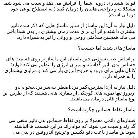
فواید: هشیاری درونی شما را افزایش می دهد و سبب می شود شما
مشکلات و ناراحتی هایتان را درمان کنید.( به اصطلاح نوعی خود
درمانی است)
دلیل نیاز به آن: این ماساژ از سایر ماساژ هایی که ذکر شده تاثیر
بیشتری داشته و اثر آن برای مدت زمان بیشتری در بدن شما باقی
می ماند.همچنین سلامتی روحی و روانی را نیز به همراه دارد.
ماساژ های شدید آما چیست؟
بر اساس طب سوزنی چین باستان این ماساژ بر روی قسمت های
حساس بدن تاثیر گذاشته و میزان انرژی را تنظیم می کند.فواید:
کانال هایی برای ورود و خروج انرژی باز می کند و مزایای بیشماری
را به همراه دارد.
دلیل نیاز به آن: استرس،کمر درد،اضطراب،سر درد،بیخوابی،و
آرتروز تنها نمونه های کوچکی از بیماری هایی هستند که از طریق این
نوع ماساژ قابل درمان می باشند.
ماساژ نقاط حساس چگونه است؟
فشارهای دائمی معمولا بر روی نقاط حساس بدن تاثیر منفی می
گذارند و سبب می شوند که مواد زائد در این قسمت ها انباشته
شود.این ماساژ باعث دفع تکسین و ترشح آندروفین در بدن می
شود.