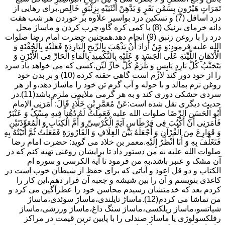
تَمَرَاتٍ هَیْرُونٍ بِسَمْنِ بَقَرٍ وَ یَدَّهِنْ أُنْثَیَیْهِ بِزِئْبَقٍ خَالِص.برای رهایی از
درد اسافل (7) و تسکین درد بواسیر علاوه بر خوردن هر شب هفت
دانه خرمای برنیک (8) با کمی کره گاو،چرب کردن و ماساژ محل
درد را با روغن زنبق (9) انجام دهد.همچنین حضرت امام رضا صلوات
الله علیه فرمود:وَ مَنْ أَرَادَ أَنْ یَذْهَبَ بِالرِّیحِ الْبَارِدَةِ فَعَلَیْهِ بِالْحُقْنَةِ وَ
الْأَدْهَانِ اللَّیِّنَةِ عَلَى الْجَسَدِ وَ عَلَیْهِ بِالتَّکْمِیدِ بِالْمَاءِ الْحَارِّ فِی الْأَبْزَنِ وَ
یَتَجَنَّبُ کُلَّ بَارِدٍ یَابِسٍ وَ یَلْزَمُ کُلَّ حَارٍّ لَیِّن.کسی که می خواهد باد سرد
را از خود دور کند لازم است گاهی حقنه کرده (10) و بر بدن خود
روغن نرم بمالد و با حوله و آب گرم تن خود را ماساژ دهد،و از هر
سردی خشکی دوری کند و به هر گرمی ملایمی ملزم باشد(11).در
حدیث دیگری نقل شده است:عَنْ مُعَمَّرِ بْنِ خَلَّادٍ قَالَ: أَمَرَنِی الإمام
أَبُو الْحَسَنِ الرِّضَا صلوات الله علیه فَعَمِلْتُ لَهُ دُهْناً فِیهِ مِسْکٌ وَ عَنْبَرٌ
فَأَمَرَنِی أَنْ أَکْتُبَ فِی قِرْطَاسٍ آیَةَ الْکُرْسِیِّ وَ أُمَّ الْکِتَابِ وَ الْمُعَوِّذَتَیْنِ
وَ قَوَارِعَ مِنَ الْقُرْآنِ وَ أَجْعَلَهُ بَیْنَ الْغِلَافِ وَ الْقَارُورَةِ فَفَعَلْتُ ثُمَّ أَتَیْتُهُ بِهِ
فَتَغَلَّفَ بِهِ وَ أَنَا أَنْظُرُ إِلَیْهِ.معمر بن خلاد می گوید: حضرت امام رضا
صلوات الله علیه به من دستور داد تا برایشان روغنى تهیه کنم که در
آن مشک و عنبر باشد،به من فرمود تا آیة الکرسى و سوره ام
الکتاب و دو قل اعوذ و آیاتى که براى حفظ از شیطان خوب است در
کاغذى بنویسم و آن را بین شیشه و جعبه آن قرار دهم،این کار را
کردم بعد که خدمتشان رسیدم محاسن خود را عطرآگین می کرد و
من تماشا می کردم(12).ماساژ تایلندی،ماساژ سوئدی،ماساژ
شیاتسو،ماساژ ریلکسی،ماساژ سنگ داغ،ماساژ ورزشی،ماساژ
رفلکسولوژی یا ماساژ صندلی را با پایین ترین قیمت در مراکز