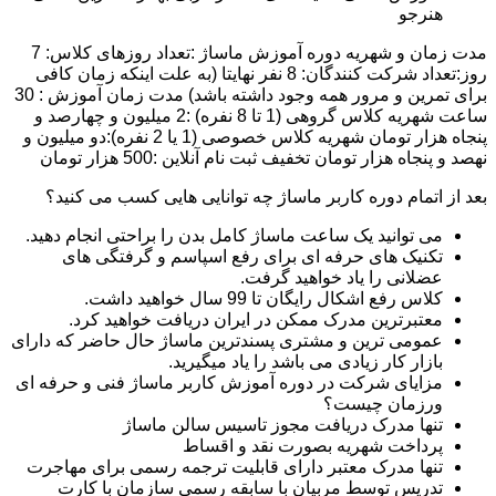
هنرجو
مدت زمان و شهریه دوره آموزش ماساژ :تعداد روزهای کلاس: 7
روز:تعداد شرکت کنندگان: 8 نفر نهایتا (به علت اینکه زمان کافی
برای تمرین و مرور همه وجود داشته باشد) مدت زمان آموزش : 30
ساعت شهریه کلاس گروهی (1 تا 8 نفره) :2 میلیون و چهارصد و
پنجاه هزار تومان شهریه کلاس خصوصی (1 یا 2 نفره):دو میلیون و
نهصد و پنجاه هزار تومان تخفیف ثبت نام آنلاین :500 هزار تومان
بعد از اتمام دوره کاربر ماساژ چه توانایی هایی کسب می کنید؟
می توانید یک ساعت ماساژ کامل بدن را براحتی انجام دهید.
تکنیک های حرفه ای برای رفع اسپاسم و گرفتگی های
عضلانی را یاد خواهید گرفت.
کلاس رفع اشکال رایگان تا 99 سال خواهید داشت.
معتبرترین مدرک ممکن در ایران دریافت خواهید کرد.
عمومی ترین و مشتری پسندترین ماساژ حال حاضر که دارای
بازار کار زیادی می باشد را یاد میگیرید.
مزایای شرکت در دوره آموزش کاربر ماساژ فنی و حرفه ای
ورزمان چیست؟
تنها مدرک دریافت مجوز تاسیس سالن ماساژ
پرداخت شهریه بصورت نقد و اقساط
تنها مدرک معتبر دارای قابلیت ترجمه رسمی برای مهاجرت
تدریس توسط مربیان با سابقه رسمی سازمان با کارت