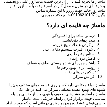
ماساژ ما تجربه کنید با ارزان ترین قیمت ماساژور علمی و تضمینی
و حرفه ای در منزل و محل کار در اسرع وقت با ماساژور آقا و
ماساژور خانم جهت رزرو با این شماره تماس
بگیرید.09106210197-خانم دکتر دمیرچی
ماساژ چه فایده ای دارد؟
درمانی ساده برای افسردگی
ضددردهای یکجانشینی
باز کردن عضلات پیچ خورده
بالابردن قدرت سیستم دفاعی بدن
استامینوفن طبیعی
کاهش درد زایمان
داشتن چهره ای شاد با پوستی صاف و شفاف
روشی برای بهبود زخم ها
تسکین دردهای زنانه
افزایش تمرکز
ماساژ انواع مختلفی دارد که بر روی قسمت های مختلف بدن یا
شیوه های بهبود دهنده مختلفی تمرکز می کنند.در طی یک
ماساژ،ماساژور فشارهای ضعیف یا قوی-ماساژ جنسی وسیله
مناسبی جهت برقرار کردن رابطه فیزیکی است.ماساژ
جنسی،نوعی عشق ورزیدن و روندی درمانی است که موجب آزاد