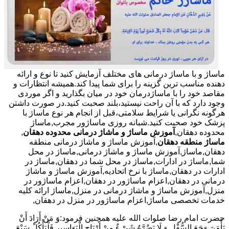
ماساژ و با ماساژ درمانی های مختلف آزمایش کنید تا نوع و ارائه
دهنده مناسب ترین گزینه را برای شما پیدا کند.همیشه انتظارات و
مقاصد خود را با ماساژدرمان خود در میان بگذارید و اگر موردی
وجود دارد که با آن راحت نیستید،بلند صحبت کنید.در صورت داشتن
هرگونه نگرانی یا شرایط سلامتی،قبل از انجام هر نوع ماساژ با
پزشک خود صحبت کنید.شبانه روزی ماساژور مجرب,ماساژ
محدوده دهقان,
آموزش ماساژ و ماشاژ درمانی محدوده دهقان
,
ماساژ منطقه دهقان
,آموزش ماساژ و ماشاژ درمانی منطقه
دهقان,ماساژ,آموزش ماساژ و ماشاژ درمانی,ماساژ در محل
شما,ماساژ در ادارات,ماساژ در محل شما در دهقان,ماساژ در
ادارات در دهقان,ماساژ با نرخ اتحادیه,آموزش ماساژ و ماشاژ
درمانی در دهقان,اعزام ماساژور در دهقان,اعزام ماساژور در
منزل,آموزش ماساژ و ماشاژ درمانی در منزل,ماساژ ارائه کلیه
خدمات تخصصی ماساژ,اعزام ماساژور در منزل در دهقان,
حضرت امام رضا صلوات الله علیه همچنین فرمود:وَ مَنْ أَرَادَ أَنْ
یَأْمَنَ وَجَعَ السُّفْلِ وَ لَا یَضُرَّهُ شَیْ ءٌ مِنْ أَرْیَاحِ الْبَوَاسِیرِ فَلْیَأْکُلْ سَبْعَ