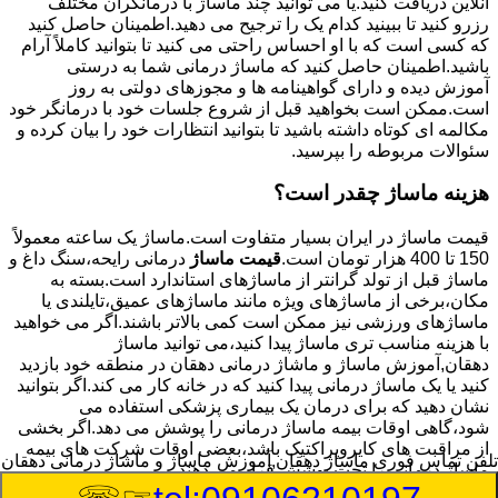
آنلاین دریافت کنید.یا می توانید چند ماساژ با درمانگران مختلف
رزرو کنید تا ببینید کدام یک را ترجیح می دهید.اطمینان حاصل کنید
که کسی است که با او احساس راحتی می کنید تا بتوانید کاملاً آرام
باشید.اطمینان حاصل کنید که ماساژ درمانی شما به درستی
آموزش دیده و دارای گواهینامه ها و مجوزهای دولتی به روز
است.ممکن است بخواهید قبل از شروع جلسات خود با درمانگر خود
مکالمه ای کوتاه داشته باشید تا بتوانید انتظارات خود را بیان کرده و
سئوالات مربوطه را بپرسید.
هزینه ماساژ چقدر است؟
قیمت ماساژ در ایران بسیار متفاوت است.ماساژ یک ساعته معمولاً
150 تا 400 هزار تومان است.
قیمت ماساژ
درمانی رایحه،سنگ داغ و
ماساژ قبل از تولد گرانتر از ماساژهای استاندارد است.بسته به
مکان،برخی از ماساژهای ویژه مانند ماساژهای عمیق،تایلندی یا
ماساژهای ورزشی نیز ممکن است کمی بالاتر باشند.اگر می خواهید
با هزینه مناسب تری ماساژ پیدا کنید،می توانید ماساژ
دهقان,آموزش ماساژ و ماشاژ درمانی دهقان در منطقه خود بازدید
کنید یا یک ماساژ درمانی پیدا کنید که در خانه کار می کند.اگر بتوانید
نشان دهید که برای درمان یک بیماری پزشکی استفاده می
شود،گاهی اوقات بیمه ماساژ درمانی را پوشش می دهد.اگر بخشی
از مراقبت های کایروپراکتیک باشد،بعضی اوقات شرکت های بیمه
تلفن تماس فوری
ماساژ دهقان,آموزش ماساژ و ماشاژ درمانی دهقان
ماساژ درمانی را تحت پوشش قرار می دهند.