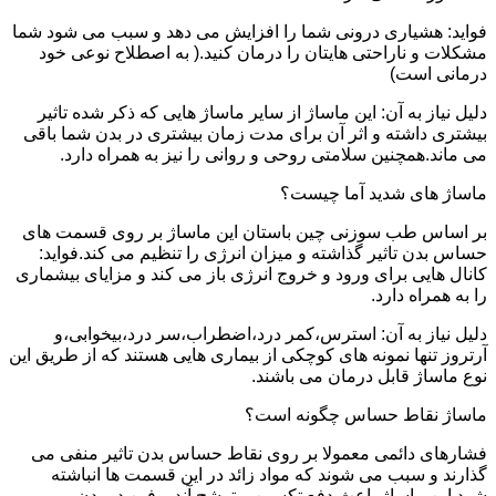
فواید: هشیاری درونی شما را افزایش می دهد و سبب می شود شما
مشکلات و ناراحتی هایتان را درمان کنید.( به اصطلاح نوعی خود
درمانی است)
دلیل نیاز به آن: این ماساژ از سایر ماساژ هایی که ذکر شده تاثیر
بیشتری داشته و اثر آن برای مدت زمان بیشتری در بدن شما باقی
می ماند.همچنین سلامتی روحی و روانی را نیز به همراه دارد.
ماساژ های شدید آما چیست؟
بر اساس طب سوزنی چین باستان این ماساژ بر روی قسمت های
حساس بدن تاثیر گذاشته و میزان انرژی را تنظیم می کند.فواید:
کانال هایی برای ورود و خروج انرژی باز می کند و مزایای بیشماری
را به همراه دارد.
دلیل نیاز به آن: استرس،کمر درد،اضطراب،سر درد،بیخوابی،و
آرتروز تنها نمونه های کوچکی از بیماری هایی هستند که از طریق این
نوع ماساژ قابل درمان می باشند.
ماساژ نقاط حساس چگونه است؟
فشارهای دائمی معمولا بر روی نقاط حساس بدن تاثیر منفی می
گذارند و سبب می شوند که مواد زائد در این قسمت ها انباشته
شود.این ماساژ باعث دفع تکسین و ترشح آندروفین در بدن می