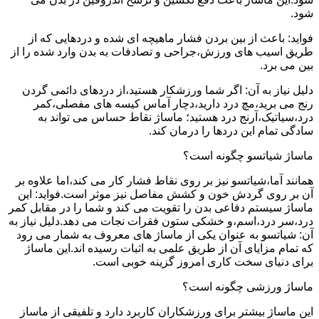
شود.
فواید: باعث از بین بردن فشار ماهیچه ای شده و دردهایی که از
طریق اسیب های ورزش،جراحی و تصادفات به بدن وارد شده را از
بین می برد.
دلیل نیاز به آن: اگر شما ورزشکار هستید،از دردهای دائمی گردن
رنج می برید،مچ درد دارید،دچار آماس کیسه های مفصلی،کمر
درد،سیاتیک،آرنج درد هستید؛ ماساژ نقاط حساس می تواند به
سادگی تمام این دردها را درمان کند.
ماساژ شیاتسو چگونه است؟
همانند آما،شیاتسو نیز بر روی نقاط فشار کار می کند،اما علاوه بر
آن بر روی گردش خون و کشش مفاصل نیز موثر است.فواید: این
ماساژ سیستم دفاعی بدن را تقویت می کند و شما را در مقابل کمر
درد،سر درد،اسم،و خشکی ستون فقرات نجات می دهد.دلیل نیاز به
آن: شیاتسو به عنوان یکی از ماساژ های معروف به شمار می رود
که تمام مزایای آن از طریق علمی به اثبات رسیده اند.این ماساژ
برای دنیای سخت کاری امروز گزینه خوبی است.
ماساژ ورزشی چگونه است؟
این ماساژ بیشتر برای ورزشکاران کاربرد دارد و تلفیقی از ماساز