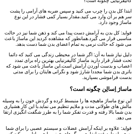
کالیفرنیایی چگونه است؟
ابتدا کل بدن را چرب می کنید و سپس ضربه های آرامی را پشت
سر هم بر آن وارد می کنید.مقدار بسیار کمی فشار در این نوع
ماساژ وجود دارد.
فواید: کل بدن به آرامش دست پیدا می کند و ذهن شما نیز در حالت
مناسبی قرار می گیرد.همانطور که مشاهده کردید این ماساژ باعث
می شود که حالت نرمی به تمام اعضای بدن شما دست بدهد.
دلیل نیاز شما به آن: اگر شما در محیطی زندگی می کنید که دائما
تحت فشار قرار دارید ماساژ کالیفرنیایی بهترین راه برای تمدد
اعصاب و بدست آوردن آرامش است.این ماساژ باعث می شود که
باتری بدن شما مجددا شارژ شود و نگرانی هایتان را برای مدتی
بدست فراموشی بسپارید.
ماساژ اِسالِن چگونه است؟
این نوع ماساژ ماهیچه ها را منبسط کرده و گردش خون را به وسیله
مالش های طولانی مدت و ملایم تنظیم می نماید.با این کار هشیاری
بدن شما بالا رفته و قدرت تفکر شما را به طرز شگفت انگیزی ارتقا
می دهد.
فواید: علاوه بر اینکه آرامش عضلات و سیستم عصبی را برای شما
به همراه دارد،غدد لنفاوی و رگ های خونی را هم وادار می کند که