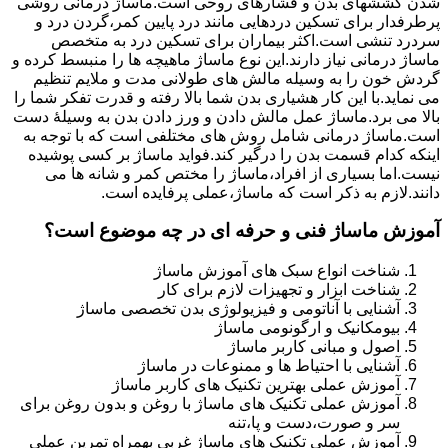
شدن کششهای بدن و فشارهای روحی است.ماساژ درمانی روشی
پرطرفدار برای تسکین دردهایی مانند درد پایین کمر،گردن درد و
سردرد تنشی است.اکثر بیماران برای تسکین درد به متخصص
ماساژ درمانی نیاز دارند.این نوع ماساژ ماهیچه ها را منبسط کرده و
گردش خون را به وسیله مالش های طولانی مدت و ملایم تنظیم
می نماید.با این کار هشیاری بدن شما بالا رفته و قدرت تفکر شما را
بالا می برد.ماساژ عمل مالش دادن و ورز دادن بدن به وسیلۀ دست
است.ماساژ درمانی شامل روش های مختلفی است که با توجه به
اینکه کدام قسمت بدن را درگیر کند.فواید ماساژ بر کسی پوشیده
نیست.اما بسیاری از افراد،ماساژ را مختص کمر و شانه ها می
دانند.لازم به ذکر است که ماساژ،عملی پرفایده است.
آموزش ماساژ فنی و حرفه ای در چه موضوع است؟
شناخت انواع سبک های آموزش ماساژ
شناخت ابزار و تجهیزات لازم برای کار
آشنایی با آناتومی و فیزیولوژی بدن تخصصی ماساژ
بیومکانیک و ارگونومی ماساژ
اصول و مبانی کاربر ماساژ
آشنایی با احتیاط ها و ممنوعات در ماساژ
آموزش عملی بهترین تکنیک های کاربر ماساژ
آموزش عملی تکنیک های ماساژ با روغن و بدون روغن برای
سر و صورت،دست و پا،تنه
آموزش عملی تکنیک های ماساژ غربی بهمراه تمرین عملی