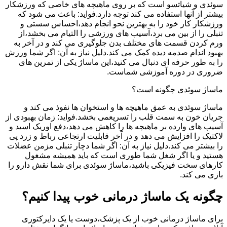
سوئدی و شیاتسو است که بر روی ماهیچه های خاصی که ورزشکار
بیشتر از آنها استفاده می کند توجه دارد.فواید: باعث می شود که
ورزشکار کار خود را به بهترین نحو انجام دهد،احساس سستی و
تنبلی را از بین می برد،آسیب های ورزشی را التیام می بخشد،از
ورم کردن قسمت های مختلف بدن جلوگیری می کند و در آخر به
بهبود اندام صدمه دیده کمک می کند.دلیل نیاز به آن: اگر شما ورزش
را به طور حرفه ای دنبال می کنید،این ماساژ یکی از تمرین های
ضروری در دوره آموزشی شماست.
ماساژ سوئدی چگونه است؟
ماساژ سوئدی به عمق ماهیچه ها و استخوان ها نفوذ می کند و
جریان خون به سمت قلب را تسریعمی بخشد.فواید: زمان بهبودی از
آسیب های وارده بر ماهیچه ها را کاهش می دهد،دفع اوریک اسید و
لاکتیک را افزایش می دهد و در آخر قابلیت ارتجاعی رباط و زرد پی
را بیشتر می کند.دلیل نیاز به آن: اگر شما دچار تنبلی مزمن عضلات
هستید و یا اگر شغل شما طوری است که باید همیشه مشغول
کارهای سخت فیزیکی باشید،ماساژ سوئدی برای شما نقش دارو را
بازی می کند.
چگونه یک ماساژ درمانی خوب پیدا کنیم؟
برای ماساژ درمانی خوب از یک پزشک،دوست یا یک دایرکتوری