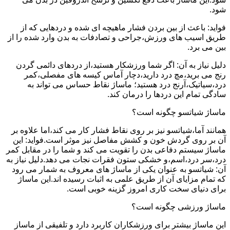
شود.
فواید: باعث از بین بردن فشار ماهیچه ای شده و دردهایی که از
طریق اسیب های ورزش،جراحی و تصادفات به بدن وارد شده را از
بین می برد.
دلیل نیاز به آن: اگر شما ورزشکار هستید،از دردهای دائمی گردن
رنج می برید،مچ درد دارید،دچار آماس کیسه های مفصلی،کمر
درد،سیاتیک،آرنج درد هستید؛ ماساژ نقاط حساس می تواند به
سادگی تمام این دردها را درمان کند.
ماساژ شیاتسو چگونه است؟
همانند آما،شیاتسو نیز بر روی نقاط فشار کار می کند،اما علاوه بر
آن بر روی گردش خون و کشش مفاصل نیز موثر است.فواید: این
ماساژ سیستم دفاعی بدن را تقویت می کند و شما را در مقابل کمر
درد،سر درد،اسم،و خشکی ستون فقرات نجات می دهد.دلیل نیاز به
آن: شیاتسو به عنوان یکی از ماساژ های معروف به شمار می رود
که تمام مزایای آن از طریق علمی به اثبات رسیده اند.این ماساژ
برای دنیای سخت کاری امروز گزینه خوبی است.
ماساژ ورزشی چگونه است؟
این ماساژ بیشتر برای ورزشکاران کاربرد دارد و تلفیقی از ماساز