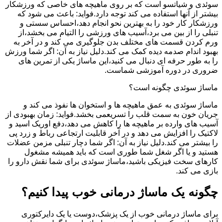
سوئدی و شیاتسو است که بر روی ماهیچه های خاصی که ورزشکار
بیشتر از آنها استفاده می کند توجه دارد.فواید: باعث می شود که
ورزشکار کار خود را به بهترین نحو انجام دهد،احساس سستی و
تنبلی را از بین می برد،آسیب های ورزشی را التیام می بخشد،از
ورم کردن قسمت های مختلف بدن جلوگیری می کند و در آخر به
بهبود اندام صدمه دیده کمک می کند.دلیل نیاز به آن: اگر شما ورزش
را به طور حرفه ای دنبال می کنید،این ماساژ یکی از تمرین های
ضروری در دوره آموزشی شماست.
ماساژ سوئدی چگونه است؟
ماساژ سوئدی به عمق ماهیچه ها و استخوان ها نفوذ می کند و
جریان خون به سمت قلب را تسریعمی بخشد.فواید: زمان بهبودی از
آسیب های وارده بر ماهیچه ها را کاهش می دهد،دفع اوریک اسید و
لاکتیک را افزایش می دهد و در آخر قابلیت ارتجاعی رباط و زرد پی
را بیشتر می کند.دلیل نیاز به آن: اگر شما دچار تنبلی مزمن عضلات
هستید و یا اگر شغل شما طوری است که باید همیشه مشغول
کارهای سخت فیزیکی باشید،ماساژ سوئدی برای شما نقش دارو را
بازی می کند.
چگونه یک ماساژ درمانی خوب پیدا کنیم؟
برای ماساژ درمانی خوب از یک پزشک،دوست یا یک دایرکتوری