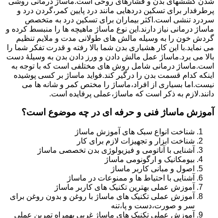
شدن کششهای بدن و فشارهای روحی است.ماساژ درمانی روشی
پرطرفدار برای تسکین دردهایی مانند درد پایین کمر،گردن درد و
سردرد تنشی است.اکثر بیماران برای تسکین درد به متخصص
ماساژ درمانی نیاز دارند.این نوع ماساژ ماهیچه ها را منبسط کرده و
گردش خون را به وسیله مالش های طولانی مدت و ملایم تنظیم
می نماید.با این کار هشیاری بدن شما بالا رفته و قدرت تفکر شما را
بالا می برد.ماساژ عمل مالش دادن و ورز دادن بدن به وسیلۀ دست
است.ماساژ درمانی شامل روش های مختلفی است که با توجه به
اینکه کدام قسمت بدن را درگیر کند.فواید ماساژ بر کسی پوشیده
نیست.اما بسیاری از افراد،ماساژ را مختص کمر و شانه ها می
دانند.لازم به ذکر است که ماساژ،عملی پرفایده است.
آموزش ماساژ فنی و حرفه ای در چه موضوع است؟
شناخت انواع سبک های آموزش ماساژ
شناخت ابزار و تجهیزات لازم برای کار
آشنایی با آناتومی و فیزیولوژی بدن تخصصی ماساژ
بیومکانیک و ارگونومی ماساژ
اصول و مبانی کاربر ماساژ
آشنایی با احتیاط ها و ممنوعات در ماساژ
آموزش عملی بهترین تکنیک های کاربر ماساژ
آموزش عملی تکنیک های ماساژ با روغن و بدون روغن برای
سر و صورت،دست و پا،تنه
آموزش عملی تکنیک های ماساژ غربی بهمراه تمرین عملی