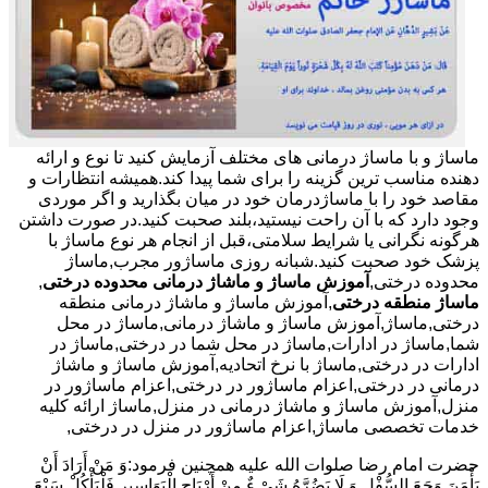
ماساژ و با ماساژ درمانی های مختلف آزمایش کنید تا نوع و ارائه
دهنده مناسب ترین گزینه را برای شما پیدا کند.همیشه انتظارات و
مقاصد خود را با ماساژدرمان خود در میان بگذارید و اگر موردی
وجود دارد که با آن راحت نیستید،بلند صحبت کنید.در صورت داشتن
هرگونه نگرانی یا شرایط سلامتی،قبل از انجام هر نوع ماساژ با
پزشک خود صحبت کنید.شبانه روزی ماساژور مجرب,ماساژ
محدوده درختی,
آموزش ماساژ و ماشاژ درمانی محدوده درختی
,
ماساژ منطقه درختی
,آموزش ماساژ و ماشاژ درمانی منطقه
درختی,ماساژ,آموزش ماساژ و ماشاژ درمانی,ماساژ در محل
شما,ماساژ در ادارات,ماساژ در محل شما در درختی,ماساژ در
ادارات در درختی,ماساژ با نرخ اتحادیه,آموزش ماساژ و ماشاژ
درمانی در درختی,اعزام ماساژور در درختی,اعزام ماساژور در
منزل,آموزش ماساژ و ماشاژ درمانی در منزل,ماساژ ارائه کلیه
خدمات تخصصی ماساژ,اعزام ماساژور در منزل در درختی,
حضرت امام رضا صلوات الله علیه همچنین فرمود:وَ مَنْ أَرَادَ أَنْ
یَأْمَنَ وَجَعَ السُّفْلِ وَ لَا یَضُرَّهُ شَیْ ءٌ مِنْ أَرْیَاحِ الْبَوَاسِیرِ فَلْیَأْکُلْ سَبْعَ