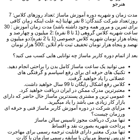
هنرجو
مدت زمان و شهریه دوره آموزش ماساژ :تعداد روزهای کلاس: 7
روز:تعداد شرکت کنندگان: 8 نفر نهایتا (به علت اینکه زمان کافی
برای تمرین و مرور همه وجود داشته باشد) مدت زمان آموزش : 30
ساعت شهریه کلاس گروهی (1 تا 8 نفره) :2 میلیون و چهارصد و
پنجاه هزار تومان شهریه کلاس خصوصی (1 یا 2 نفره):دو میلیون و
نهصد و پنجاه هزار تومان تخفیف ثبت نام آنلاین :500 هزار تومان
بعد از اتمام دوره کاربر ماساژ چه توانایی هایی کسب می کنید؟
می توانید یک ساعت ماساژ کامل بدن را براحتی انجام دهید.
تکنیک های حرفه ای برای رفع اسپاسم و گرفتگی های
عضلانی را یاد خواهید گرفت.
کلاس رفع اشکال رایگان تا 99 سال خواهید داشت.
معتبرترین مدرک ممکن در ایران دریافت خواهید کرد.
عمومی ترین و مشتری پسندترین ماساژ حال حاضر که دارای
بازار کار زیادی می باشد را یاد میگیرید.
مزایای شرکت در دوره آموزش کاربر ماساژ فنی و حرفه ای
ورزمان چیست؟
تنها مدرک دریافت مجوز تاسیس سالن ماساژ
پرداخت شهریه بصورت نقد و اقساط
تنها مدرک معتبر دارای قابلیت ترجمه رسمی برای مهاجرت
تدریس توسط مربیان با سابقه رسمی سازمان با کارت