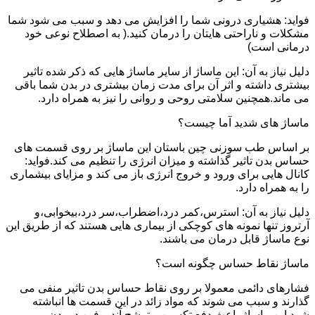
فواید: هشیاری درونی شما را افزایش می دهد و سبب می شود شما
مشکلات و ناراحتی هایتان را درمان کنید.( به اصطلاح نوعی خود
درمانی است)
دلیل نیاز به آن: این ماساژ از سایر ماساژ هایی که ذکر شده تاثیر
بیشتری داشته و اثر آن برای مدت زمان بیشتری در بدن شما باقی
می ماند.همچنین سلامتی روحی و روانی را نیز به همراه دارد.
ماساژ های شدید آما چیست؟
بر اساس طب سوزنی چین باستان این ماساژ بر روی قسمت های
حساس بدن تاثیر گذاشته و میزان انرژی را تنظیم می کند.فواید:
کانال هایی برای ورود و خروج انرژی باز می کند و مزایای بیشماری
را به همراه دارد.
دلیل نیاز به آن: استرس،کمر درد،اضطراب،سر درد،بیخوابی،و
آرتروز تنها نمونه های کوچکی از بیماری هایی هستند که از طریق این
نوع ماساژ قابل درمان می باشند.
ماساژ نقاط حساس چگونه است؟
فشارهای دائمی معمولا بر روی نقاط حساس بدن تاثیر منفی می
گذارند و سبب می شوند که مواد زائد در این قسمت ها انباشته
شود.این ماساژ باعث دفع تکسین و ترشح آندروفین در بدن می