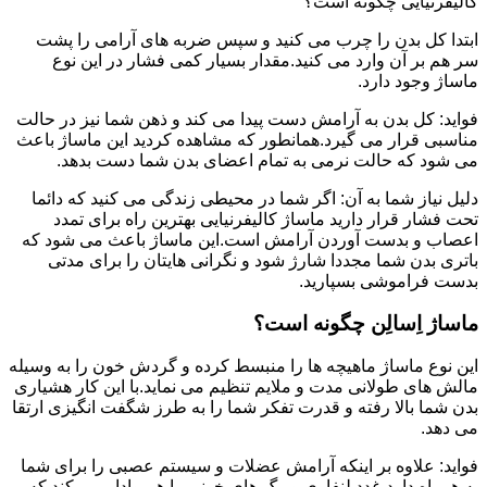
کالیفرنیایی چگونه است؟
ابتدا کل بدن را چرب می کنید و سپس ضربه های آرامی را پشت
سر هم بر آن وارد می کنید.مقدار بسیار کمی فشار در این نوع
ماساژ وجود دارد.
فواید: کل بدن به آرامش دست پیدا می کند و ذهن شما نیز در حالت
مناسبی قرار می گیرد.همانطور که مشاهده کردید این ماساژ باعث
می شود که حالت نرمی به تمام اعضای بدن شما دست بدهد.
دلیل نیاز شما به آن: اگر شما در محیطی زندگی می کنید که دائما
تحت فشار قرار دارید ماساژ کالیفرنیایی بهترین راه برای تمدد
اعصاب و بدست آوردن آرامش است.این ماساژ باعث می شود که
باتری بدن شما مجددا شارژ شود و نگرانی هایتان را برای مدتی
بدست فراموشی بسپارید.
ماساژ اِسالِن چگونه است؟
این نوع ماساژ ماهیچه ها را منبسط کرده و گردش خون را به وسیله
مالش های طولانی مدت و ملایم تنظیم می نماید.با این کار هشیاری
بدن شما بالا رفته و قدرت تفکر شما را به طرز شگفت انگیزی ارتقا
می دهد.
فواید: علاوه بر اینکه آرامش عضلات و سیستم عصبی را برای شما
به همراه دارد،غدد لنفاوی و رگ های خونی را هم وادار می کند که