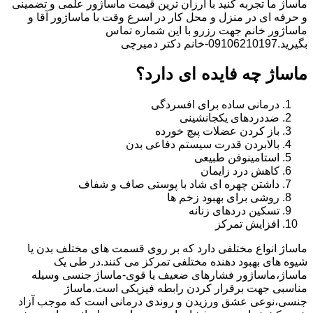
ماساژ ما تجربه کنید با ارزان ترین قیمت ماساژور علمی و تضمینی
و حرفه ای در منزل و محل کار در اسرع وقت با ماساژور آقا و
ماساژور خانم جهت رزرو با این شماره تماس
بگیرید.09106210197-خانم دکتر دمیرچی
ماساژ چه فایده ای دارد؟
درمانی ساده برای افسردگی
ضددردهای یکجانشینی
باز کردن عضلات پیچ خورده
بالابردن قدرت سیستم دفاعی بدن
استامینوفن طبیعی
کاهش درد زایمان
داشتن چهره ای شاد با پوستی صاف و شفاف
روشی برای بهبود زخم ها
تسکین دردهای زنانه
افزایش تمرکز
ماساژ انواع مختلفی دارد که بر روی قسمت های مختلف بدن یا
شیوه های بهبود دهنده مختلفی تمرکز می کنند.در طی یک
ماساژ،ماساژور فشارهای ضعیف یا قوی-ماساژ جنسی وسیله
مناسبی جهت برقرار کردن رابطه فیزیکی است.ماساژ
جنسی،نوعی عشق ورزیدن و روندی درمانی است که موجب آزاد