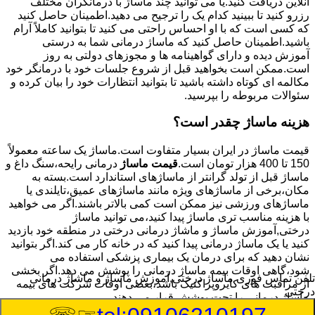
آنلاین دریافت کنید.یا می توانید چند ماساژ با درمانگران مختلف
رزرو کنید تا ببینید کدام یک را ترجیح می دهید.اطمینان حاصل کنید
که کسی است که با او احساس راحتی می کنید تا بتوانید کاملاً آرام
باشید.اطمینان حاصل کنید که ماساژ درمانی شما به درستی
آموزش دیده و دارای گواهینامه ها و مجوزهای دولتی به روز
است.ممکن است بخواهید قبل از شروع جلسات خود با درمانگر خود
مکالمه ای کوتاه داشته باشید تا بتوانید انتظارات خود را بیان کرده و
سئوالات مربوطه را بپرسید.
هزینه ماساژ چقدر است؟
قیمت ماساژ در ایران بسیار متفاوت است.ماساژ یک ساعته معمولاً
150 تا 400 هزار تومان است.
قیمت ماساژ
درمانی رایحه،سنگ داغ و
ماساژ قبل از تولد گرانتر از ماساژهای استاندارد است.بسته به
مکان،برخی از ماساژهای ویژه مانند ماساژهای عمیق،تایلندی یا
ماساژهای ورزشی نیز ممکن است کمی بالاتر باشند.اگر می خواهید
با هزینه مناسب تری ماساژ پیدا کنید،می توانید ماساژ
درختی,آموزش ماساژ و ماشاژ درمانی درختی در منطقه خود بازدید
کنید یا یک ماساژ درمانی پیدا کنید که در خانه کار می کند.اگر بتوانید
نشان دهید که برای درمان یک بیماری پزشکی استفاده می
شود،گاهی اوقات بیمه ماساژ درمانی را پوشش می دهد.اگر بخشی
تلفن تماس فوری
ماساژ درختی,آموزش ماساژ و ماشاژ درمانی
از مراقبت های کایروپراکتیک باشد،بعضی اوقات شرکت های بیمه
درختی
ماساژ درمانی را تحت پوشش قرار می دهند.