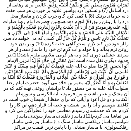
تَمَرَاتٍ هَیْرُونٍ بِسَمْنِ بَقَرٍ وَ یَدَّهِنْ أُنْثَیَیْهِ بِزِئْبَقٍ خَالِص.برای رهایی از
درد اسافل (7) و تسکین درد بواسیر علاوه بر خوردن هر شب هفت
دانه خرمای برنیک (8) با کمی کره گاو،چرب کردن و ماساژ محل
درد را با روغن زنبق (9) انجام دهد.همچنین حضرت امام رضا صلوات
الله علیه فرمود:وَ مَنْ أَرَادَ أَنْ یَذْهَبَ بِالرِّیحِ الْبَارِدَةِ فَعَلَیْهِ بِالْحُقْنَةِ وَ
الْأَدْهَانِ اللَّیِّنَةِ عَلَى الْجَسَدِ وَ عَلَیْهِ بِالتَّکْمِیدِ بِالْمَاءِ الْحَارِّ فِی الْأَبْزَنِ وَ
یَتَجَنَّبُ کُلَّ بَارِدٍ یَابِسٍ وَ یَلْزَمُ کُلَّ حَارٍّ لَیِّن.کسی که می خواهد باد سرد
را از خود دور کند لازم است گاهی حقنه کرده (10) و بر بدن خود
روغن نرم بمالد و با حوله و آب گرم تن خود را ماساژ دهد،و از هر
سردی خشکی دوری کند و به هر گرمی ملایمی ملزم باشد(11).در
حدیث دیگری نقل شده است:عَنْ مُعَمَّرِ بْنِ خَلَّادٍ قَالَ: أَمَرَنِی الإمام
أَبُو الْحَسَنِ الرِّضَا صلوات الله علیه فَعَمِلْتُ لَهُ دُهْناً فِیهِ مِسْکٌ وَ عَنْبَرٌ
فَأَمَرَنِی أَنْ أَکْتُبَ فِی قِرْطَاسٍ آیَةَ الْکُرْسِیِّ وَ أُمَّ الْکِتَابِ وَ الْمُعَوِّذَتَیْنِ
وَ قَوَارِعَ مِنَ الْقُرْآنِ وَ أَجْعَلَهُ بَیْنَ الْغِلَافِ وَ الْقَارُورَةِ فَفَعَلْتُ ثُمَّ أَتَیْتُهُ بِهِ
فَتَغَلَّفَ بِهِ وَ أَنَا أَنْظُرُ إِلَیْهِ.معمر بن خلاد می گوید: حضرت امام رضا
صلوات الله علیه به من دستور داد تا برایشان روغنى تهیه کنم که در
آن مشک و عنبر باشد،به من فرمود تا آیة الکرسى و سوره ام
الکتاب و دو قل اعوذ و آیاتى که براى حفظ از شیطان خوب است در
کاغذى بنویسم و آن را بین شیشه و جعبه آن قرار دهم،این کار را
کردم بعد که خدمتشان رسیدم محاسن خود را عطرآگین می کرد و
من تماشا می کردم(12).ماساژ تایلندی،ماساژ سوئدی،ماساژ
شیاتسو،ماساژ ریلکسی،ماساژ سنگ داغ،ماساژ ورزشی،ماساژ
رفلکسولوژی یا ماساژ صندلی را با پایین ترین قیمت در مراکز