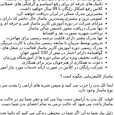
تکنیک های حرفه ای برای رفع اسپاسم و گرفتگی های عضلانی ر
کلاس رفع اشکال رایگان تا 99 سال خواهید داشت.
معتبرترین مدرک ممکن در ایران دریافت خواهید کرد.
عمومی ترین و مشتری پسندترین ماساژ حال حاضر که دارای بازار
مزایای شرکت در دوره آموزش کاربر ماساژ فنی و حرفه ای 
تنها مدرک دریافت مجوز تاسیس سالن ماساژ
پرداخت شهریه بصورت نقد و اقساط
تنها مدرک معتبر دارای قابلیت ترجمه رسمی برای مهاجرت
تدریس توسط مربیان با سابقه رسمی سازمان با کارت مربیگری
مدرک رسمی دوره آموزش کاربر ماساژ فعالیت در شغل های 
گواهینامه دارای اعتبار در بیش از 150 کشور جهان
دریافت تخفیف ویژه برای سایر دوره ها از آموزشگاه ورزمان
دعوت به همکاری از هنرجویان برتر برای همکاری
شرکت رایگان در کلاس در صورت ارائه خدمات مورد نیاز آموز
ماساژ کالیفرنیایی چگونه است؟
ابتدا کل بدن را چرب می کنید و سپس ضربه های آرامی را پشت سر هم 
نوع ماساژ وجود دارد.
فواید: کل بدن به آرامش دست پیدا می کند و ذهن شما نیز در حالت م
ماساژ باعث می شود که حالت نرمی به تمام اعضای بدن شما دست ب
دلیل نیاز شما به آن: اگر شما در محیطی زندگی می کنید که دائما تحت 