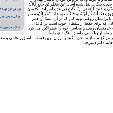
شکی دوری کند و به هر گرمی ملایمی ملزم باشد(11).در حدیث دیگری نقل شده است:عَنْ مُعَمَّرِ بْنِ خَلَّادٍ قَالَ:
 وَ عَنْبَرٌ فَأَمَرَنِی أَنْ أَکْتُبَ فِی قِرْطَاسٍ آیَةَ الْکُرْسِیِّ
ورَةِ فَفَعَلْتُ ثُمَّ أَتَیْتُهُ بِهِ فَتَغَلَّفَ بِهِ وَ أَنَا أَنْظُرُ إِلَیْهِ.معمر
تا برایشان روغنى تهیه کنم که در آن مشک و عنبر
 آیاتى که براى حفظ از شیطان خوب است در کاغذى
د که خدمتشان رسیدم محاسن خود را عطرآگین می کرد
ماساژ شیاتسو،ماساژ ریلکسی،ماساژ سنگ داغ،ماساژ
 مراکز ماساژ ما تجربه کنید با ارزان ترین قیمت ماساژور علمی و تض