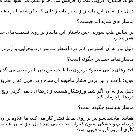
فواید: هشیاری درونی شما را افزایش می دهد و سبب می شود شما مشک
دلیل نیاز به آن: این ماساژ از سایر ماساژ هایی که ذکر شده تاثیر بی
ماساژ های شدید آما چیست؟
بر اساس طب سوزنی چین باستان این ماساژ بر روی قسمت های حساس بدن
همراه دارد.
دلیل نیاز به آن: استرس،کمر درد،اضطراب،سر درد،بیخوابی،و آرتروز ت
ماساژ نقاط حساس چگونه است؟
فشارهای دائمی معمولا بر روی نقاط حساس بدن تاثیر منفی می گذارن
فواید: باعث از بین بردن فشار ماهیچه ای شده و دردهایی که از طری
دلیل نیاز به آن: اگر شما ورزشکار هستید،از دردهای دائمی گردن رن
دردها را درمان کند.
ماساژ شیاتسو چگونه است؟
همانند آما،شیاتسو نیز بر روی نقاط فشار کار می کند،اما علاوه بر
درد،اسم،و خشکی ستون فقرات نجات می دهد.دلیل نیاز به آن: شیاتسو
کاری امروز گزینه خوبی است.