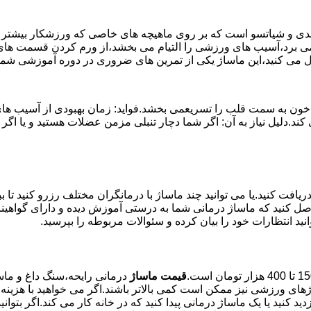
وئدی و شیاتسو است که بر روی ماهیچه های خاصی که ورزشکار بیشتر از
ن می برد،آسیب های ورزشی را التیام می بخشد،از ورم کردن قسمت های 
بال می کنید،این ماساژ یکی از تمرین های ضروری در دوره آموزشی ش
خون به سمت قلب را تسریعمی بخشد.فواید: زمان بهبودی از آسیب های و
می کند.دلیل نیاز به آن: اگر شما دچار تنبلی مزمن عضلات هستید و 
یافت کنید.یا می توانید چند ماساژ با درمانگران مختلف رزرو کنید تا 
ن حاصل کنید که ماساژ درمانی شما به درستی آموزش دیده و دارای گواه
نید انتظارات خود را بیان کرده و سئوالات مربوطه را بپرسید.
قیمت ماساژ
درمانی رایحه،سنگ داغ و ماسا
ای ورزشی نیز ممکن است کمی بالاتر باشند.اگر می خواهید با هزینه من
ید کنید یا یک ماساژ درمانی پیدا کنید که در خانه کار می کند.اگر بتو