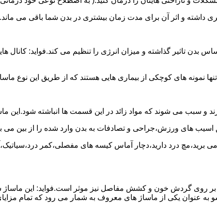
لات و ناراحتی هایتان را درمان کنید.( به اصطلاح نوعی خود درمانی
شتری داشته و اثر آن برای مدت زمان بیشتری در بدن شما باقی می ماند.
 تاثیر گذاشته و میزان انرژی را تنظیم می کند.فواید: کانال هایی 
نها نمونه های کوچکی از بیماری هایی هستند که از طریق این نوع ماسا
د و سبب می شوند که مواد زائد در این قسمت ها انباشته شود.این ما
ق اسیب های ورزش،جراحی و تصادفات به بدن وارد شده را از بین می بر
ج می برید،مچ درد دارید،دچار آماس کیسه های مفصلی،کمر درد،سیاتیک،
 آن بر روی گردش خون و کشش مفاصل نیز موثر است.فواید: این ماساژ 
 به عنوان یکی از ماساژ های معروف به شمار می رود که تمام مزایای 