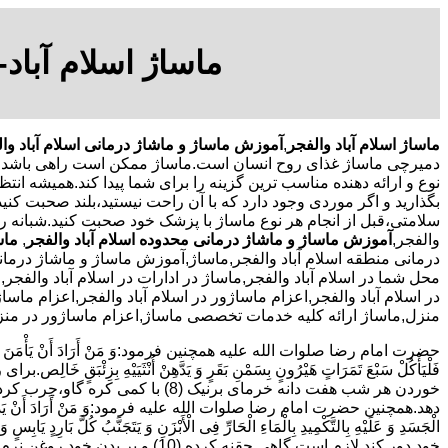
ماساژ اسلام آباد
ماساژ اسلام آباد والفجر
,
آموزش ماساژ و ماشاژ درمانی اسلام آباد وا
دمیرچی ماساژ غذای روح انسان است.ماساژ ممکن است راهی باشد تا 
نوع و ارائه دهنده مناسب ترین گزینه را برای شما پیدا کند.همیشه انت
بگذارید و اگر موردی وجود دارد که با آن راحت نیستید،بلند صحبت کن
سلامتی،قبل از انجام هر نوع ماساژ با پزشک خود صحبت کنید.شبانه 
والفجر,
آموزش ماساژ و ماشاژ درمانی محدوده اسلام آباد والفجر
,
ماسا
درمانی منطقه اسلام آباد والفجر,ماساژ,آموزش ماساژ و ماشاژ درمان
محل شما در اسلام آباد والفجر,ماساژ در ادارات در اسلام آباد والفجر
در اسلام آباد والفجر,اعزام ماساژور در اسلام آباد والفجر,اعزام ما
منزل,ماساژ ارائه کلیه خدمات تخصصی ماساژ,اعزام ماساژور در منزل 
حضرت امام رضا صلوات الله علیه همچنین فرمود:وَ مَنْ أَرَادَ أَنْ یَأْمَنَ وَجَعَ السُّف
دهد.همچنین حضرت امام رضا صلوات الله علیه فرمود:وَ مَنْ أَرَادَ أَنْ یَذْهَبَ بِالرِّیحِ الْ
الْجَسَدِ وَ عَلَیْهِ بِالتَّکْمِیدِ بِالْمَاءِ الْحَارِّ فِی الْأَبْزَنِ وَ یَتَجَنَّبُ کُلَّ بَارِ
خود دور کند لازم است گاهی حقنه کرده (