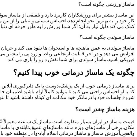
ماساژ ورزشی چگونه است؟
این ماساژ بیشتر برای ورزشکاران کاربرد دارد و تلفیقی از ماساز س
کار خود را به بهترین نحو انجام دهد،احساس سستی و تنبلی را از بی
کمک می کند.دلیل نیاز به آن: اگر شما ورزش را به طور حرفه ای دن
ماساژ سوئدی چگونه است؟
ماساژ سوئدی به عمق ماهیچه ها و استخوان ها نفوذ می کند و جریان 
افزایش می دهد و در آخر قابلیت ارتجاعی رباط و زرد پی را بیشتر 
فیزیکی باشید،ماساژ سوئدی برای شما نقش دارو را بازی می کند.
چگونه یک ماساژ درمانی خوب پیدا کنیم؟
برای ماساژ درمانی خوب از یک پزشک،دوست یا یک دایرکتوری آنلاین در
که با او احساس راحتی می کنید تا بتوانید کاملاً آرام باشید.اطمینا
شروع جلسات خود با درمانگر خود مکالمه ای کوتاه داشته باشید تا بتوا
هزینه ماساژ چقدر است؟
قیمت ماساژ در ایران بسیار متفاوت است.ماساژ یک ساعته معمولاً 150 تا 400 هزار تومان است.
مکان،برخی از ماساژهای ویژه مانند ماساژهای عمیق،تایلندی یا ماساژه
والفجر,آموزش ماساژ و ماشاژ درمانی اسلام آباد-وا در منطقه خود بازد