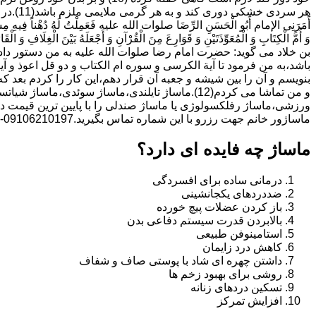
هر سردی خ
أَمَرَنِی الإمام أَبُو الْحَسَنِ الرِّضَا صلوات الله علیه فَعَمِلْتُ لَهُ دُهْناً فِیهِ مِسْکٌ
وَ أُمَّ الْکِتَابِ وَ الْمُعَوِّذَتَیْنِ وَ قَوَارِعَ مِنَ الْقُرْآنِ وَ أَجْعَلَهُ بَیْنَ الْغِلَافِ وَ الْقَارُ
بن خلاد می گوید: حضرت امام رضا صلوات الله علیه به من دستور داد 
باشد،به من فرمود تا آیة الکرسى و سوره ام الکتاب و دو قل اعوذ و
بنویسم و آن را بین شیشه و جعبه آن قرار دهم،این کار را کردم بع
و من تماشا می کردم(12).ماساژ تایلندی،ماساژ سوئدی،
ورزشی،ماساژ رفلکسولوژی یا ماساژ صندلی را با پایین ترین قیمت در
ماساژور خانم جهت رزرو با این شماره تماس بگیرید.09106210197-خانم دکتر دمیرچی
ماساژ چه فایده ای دارد؟
درمانی ساده برای افسردگی
ضددردهای یکجانشینی
باز کردن عضلات پیچ خورده
بالابردن قدرت سیستم دفاعی بدن
استامینوفن طبیعی
کاهش درد زایمان
داشتن چهره ای شاد با پوستی صاف و شفاف
روشی برای بهبود زخم ها
تسکین دردهای زنانه
افزایش تمرکز