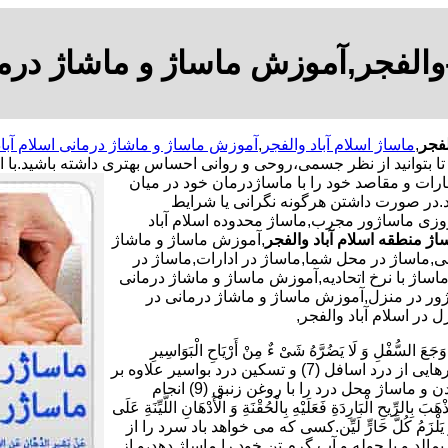
-والفجر,آموزش ماساژ و ماشاژ درمان
لفجر
,
ماساژ اسلام آباد والفجر
,
آموزش ماساژ و ماشاژ درمانی اسلام آباد
بتوانید از نظر جسمی،روحی و روانی احساس بهتری داشته باشید.
با 
ظارات و مقاصد خود را با ماساژدرمان خود در میان
ید.در صورت داشتن هرگونه نگرانی یا شرایط
روزی ماساژور مجرب,ماساژ محدوده اسلام آباد
ژ منطقه اسلام آباد والفجر
,آموزش ماساژ و ماشاژ
ی,ماساژ در محل شما,ماساژ در ادارات,ماساژ در
,ماساژ با نرخ اتحادیه,آموزش ماساژ و ماشاژ درمانی
ساژور در منزل,آموزش ماساژ و ماشاژ درمانی در
در اسلام آباد والفجر,
ْلِ وَ لَا یَضُرَّهُ شَیْ ءٌ مِنْ أَرْیَاحِ الْبَوَاسِیرِ
فَلْیَأْکُلْ سَبْعَ تَمَرَاتٍ هَیْرُونٍ بِسَمْنِ بَقَرٍ وَ یَدَّهِنْ أُنْثَیَیْهِ بِزِئْبَقٍ خَالِص.برای رهایی از درد اسافل (7) و تسکین درد بواسیر علاوه بر
خوردن هر شب هفت دانه خرمای برنیک (8) با کمی کره گاو،چرب کردن و ماساژ محل درد را با روغن زنبق (9) انجام
بَارِدَةِ فَعَلَیْهِ بِالْحُقْنَةِ وَ الْأَدْهَانِ اللَّیِّنَةِ عَلَى
دٍ یَابِسٍ وَ یَلْزَمُ کُلَّ حَارٍّ لَیِّن.کسی که می خواهد باد سرد را از
10) و بر بدن خود روغن نرم بمالد و با حوله و آب گرم تن خود را ماساژ دهد،و از