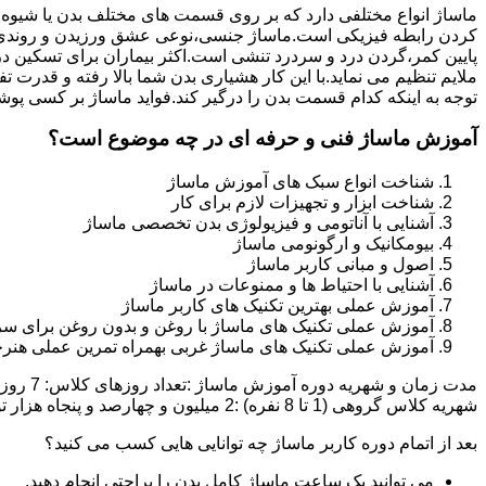
ماساژ انواع مختلفی دارد که بر روی قسمت های مختلف بدن یا شیوه
کردن رابطه فیزیکی است.ماساژ جنسی،نوعی عشق ورزیدن و روندی 
پایین کمر،گردن درد و سردرد تنشی است.اکثر بیماران برای تسکین د
ملایم تنظیم می نماید.با این کار هشیاری بدن شما بالا رفته و قدر
توجه به اینکه کدام قسمت بدن را درگیر کند.فواید ماساژ بر کسی پوش
آموزش ماساژ فنی و حرفه ای در چه موضوع است؟
شناخت انواع سبک های آموزش ماساژ
شناخت ابزار و تجهیزات لازم برای کار
آشنایی با آناتومی و فیزیولوژی بدن تخصصی ماساژ
بیومکانیک و ارگونومی ماساژ
اصول و مبانی کاربر ماساژ
آشنایی با احتیاط ها و ممنوعات در ماساژ
آموزش عملی بهترین تکنیک های کاربر ماساژ
آموزش عملی تکنیک های ماساژ با روغن و بدون روغن برای سر
آموزش عملی تکنیک های ماساژ غربی بهمراه تمرین عملی هنرج
شهریه کلاس گروهی (1 تا 8 نفره) :2 میلیون و چهارصد و پنجاه هزار تومان شهریه کلاس خصوصی (1 یا 2 نفره):دو میلیون و نهصد و پنجاه هزار تومان تخفیف ثبت نام آنلاین :500 هزار تومان
بعد از اتمام دوره کاربر ماساژ چه توانایی هایی کسب می کنید؟
می توانید یک ساعت ماساژ کامل بدن را براحتی انجام دهید.