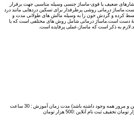
 فشارهای ضعیف یا قوی-ماساژ جنسی وسیله مناسبی جهت برقرار
ماساژ درمانی روشی پرطرفدار برای تسکین دردهایی مانند درد
 منبسط کرده و گردش خون را به وسیله مالش های طولانی مدت و
ه وسیلۀ دست است.ماساژ درمانی شامل روش های مختلفی است که با
ند.لازم به ذکر است که ماساژ،عملی پرفایده است.
مدت زمان و شهریه دوره آموزش ماساژ :تعداد روزهای کلاس: 7 روز:تعداد شرکت کنندگان: 8 نفر نهایتا (به علت اینکه زمان کافی برای تمرین و مرور همه وجود داشته باشد) مدت زمان آموزش : 30 ساعت