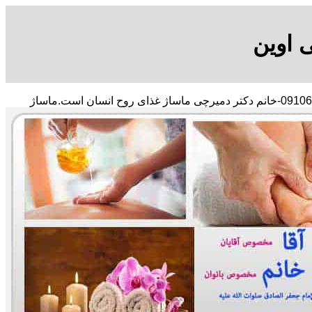
 اوین
با در صد تخفیف مشاور رایگان 09106210197-خانم دکتر دمیرچی ماساژ غذای روح انسان است.ماساژ