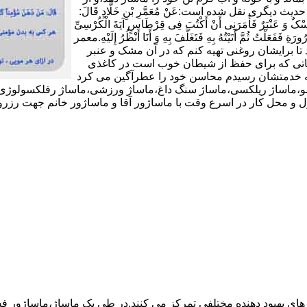
شکی دوری کند و به هر گرمی ملایمی ملزم باشد(11).در حدیث دیگری نقل شده است:عَنْ مُعَمَّرِ بْنِ خَلَّادٍ قَالَ:
 وَ عَنْبَرٌ فَأَمَرَنِی أَنْ أَکْتُبَ فِی قِرْطَاسٍ آیَةَ الْکُرْسِیِّ
ورَةِ فَفَعَلْتُ ثُمَّ أَتَیْتُهُ بِهِ فَتَغَلَّفَ بِهِ وَ أَنَا أَنْظُرُ إِلَیْهِ.معمر
تا برایشان روغنى تهیه کنم که در آن مشک و عنبر
 آیاتى که براى حفظ از شیطان خوب است در کاغذى
د که خدمتشان رسیدم محاسن خود را عطرآگین می کرد
وئدی،ماساژ شیاتسو،ماساژ ریلکسی،ماساژ سنگ داغ،ماساژ ورزشی،ماساژ رفلکسول
در اسرع وقت با ماساژور آقا و ماساژور خانم جهت رزرو با این شماره تماس بگیرید
 های بهبود دهنده مختلفی تمرکز می کنند.در طی یک ماساژ،ماساژور