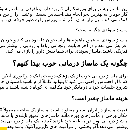
این ماساژ بیشتر برای ورزشکاران کاربرد دارد و تلفیقی از ماساز س
کار خود را به بهترین نحو انجام دهد،احساس سستی و تنبلی را از بی
کمک می کند.دلیل نیاز به آن: اگر شما ورزش را به طور حرفه ای دن
ماساژ سوئدی چگونه است؟
ماساژ سوئدی به عمق ماهیچه ها و استخوان ها نفوذ می کند و جریان 
افزایش می دهد و در آخر قابلیت ارتجاعی رباط و زرد پی را بیشتر 
فیزیکی باشید،ماساژ سوئدی برای شما نقش دارو را بازی می کند.
چگونه یک ماساژ درمانی خوب پیدا کنیم؟
برای ماساژ درمانی خوب از یک پزشک،دوست یا یک دایرکتوری آنلاین در
که با او احساس راحتی می کنید تا بتوانید کاملاً آرام باشید.اطمینا
شروع جلسات خود با درمانگر خود مکالمه ای کوتاه داشته باشید تا بتوا
هزینه ماساژ چقدر است؟
قیمت ماساژ در ایران بسیار متفاوت است.ماساژ یک ساعته معمولاً 150 تا 400 هزار تومان است.
مکان،برخی از ماساژهای ویژه مانند ماساژهای عمیق،تایلندی یا ماساژ
ماشاژ درمانی اوین در منطقه خود بازدید کنید یا یک ماساژ درمانی پید
پوشش می دهد.اگر بخشی از مراقبت های کایروپراکتیک باشد،بعضی ا