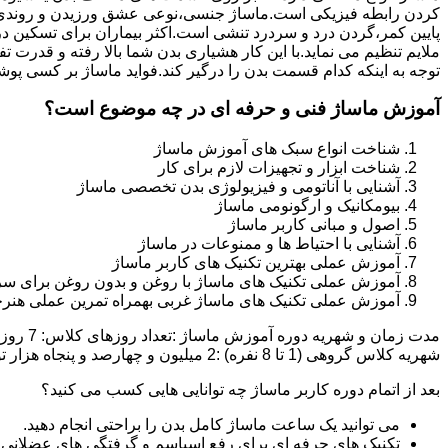
کردن رابطه فیزیکی است.ماساژ جنسی،نوعی عشق ورزیدن و روندی 
پایین کمر،گردن درد و سردرد تنشی است.اکثر بیماران برای تسکین د
ملایم تنظیم می نماید.با این کار هشیاری بدن شما بالا رفته و قدر
توجه به اینکه کدام قسمت بدن را درگیر کند.فواید ماساژ بر کسی پوش
آموزش ماساژ فنی و حرفه ای در چه موضوع است؟
شناخت انواع سبک های آموزش ماساژ
شناخت ابزار و تجهیزات لازم برای کار
آشنایی با آناتومی و فیزیولوژی بدن تخصصی ماساژ
بیومکانیک و ارگونومی ماساژ
اصول و مبانی کاربر ماساژ
آشنایی با احتیاط ها و ممنوعات در ماساژ
آموزش عملی بهترین تکنیک های کاربر ماساژ
آموزش عملی تکنیک های ماساژ با روغن و بدون روغن برای سر
آموزش عملی تکنیک های ماساژ غربی بهمراه تمرین عملی هنرج
شهریه کلاس گروهی (1 تا 8 نفره) :2 میلیون و چهارصد و پنجاه هزار تومان شهریه کلاس خصوصی (1 یا 2 نفره):دو میلیون و نهصد و پنجاه هزار تومان تخفیف ثبت نام آنلاین :500 هزار تومان
بعد از اتمام دوره کاربر ماساژ چه توانایی هایی کسب می کنید؟
می توانید یک ساعت ماساژ کامل بدن را براحتی انجام دهید.
تکنیک های حرفه ای برای رفع اسپاسم و گرفتگی های عضلانی ر