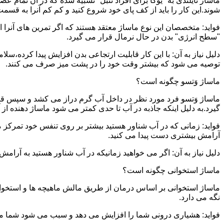
ماساژ تایلندی به "یوگا برای افراد تنبل" تشبیه شده که در آن تمام 
شوند.این کار را باید از کف پای خود شروع کنید و کم کم آنرا به قسمت 
فواید: متخصصان این نوع ماساژ معتقد هستند که اگر تمرین های آنرا 
"سطح انرژی" بدن در حال نرمال قرار می گیرد.
دلیل نیاز به آن: با این کار قابلیت ارتجاعی بدن افزایش پیدا کرده،س
توصیه می شود که بیشتر وقت خود را در پشت میز صرف می کنند.
ماساژ وَتسو چگونه است؟
ماساژ وَتسو فرد مورد نظر در داخل آب گرم دراز می کشد و سپس 
گیرد.به دلیل اینکه جاذبه در آب تا حدی کمتر می شود ماساژ دهنده ا
فواید: زمانی که در آب شناور هستید بیشتر بر روی تنفس خود تمرکز 
آرامش بیشتری دست پیدا می کنید.
دلیل نیاز به آن: اگر می خواهید زمانیکه در آب شناور هستید به آرام
ماساژ استخوانی چگونه است؟
ماساژ استخوانی بر اساس درمان از طریق مالش ماهیچه ها و استخوان
نگه می دارد.
فواید: هشیاری درونی شما را افزایش می دهد و سبب می شود شما مشک