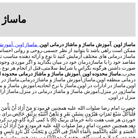
ماساژ 
ماساژ اوین
,
آموزش ماساژ و ماشاژ درمانی اوین
,
ماساژ اوین
,
آموزش 
ممکن است راهی باشد تا بتوانید از نظر جسمی،روحی و روانی احساس 
ماساژ درمانی های مختلف آزمایش کنید تا نوع و ارائه دهنده مناسب تری
مقاصد خود را با ماساژدرمان خود در میان بگذارید و اگر موردی وجود 
صورت داشتن هرگونه نگرانی یا شرایط سلامتی،قبل از انجام هر نوع 
مجرب,
ماساژ محدوده اوین
,
آموزش ماساژ و ماشاژ درمانی محدوده ا
درمانی منطقه اوین,ماساژ,آموزش ماساژ و ماشاژ درمانی,ماساژ در 
اوین,ماساژ در ادارات در اوین,ماساژ با نرخ اتحادیه,آموزش ماساژ و م
ماساژور در منزل,آموزش ماساژ و ماشاژ درمانی در منزل,ماساژ ارا
منزل در اوین,
حضرت امام رضا صلوات الله علیه همچنین فرمود:وَ مَنْ أَرَادَ أَنْ یَأْمَنَ وَجَعَ السُّف
دهد.همچنین حضرت امام رضا صلوات الله علیه فرمود:وَ مَنْ أَرَادَ أَنْ یَذْهَبَ بِالرِّیحِ الْ
الْجَسَدِ وَ عَلَیْهِ بِالتَّکْمِیدِ بِالْمَاءِ الْحَارِّ فِی الْأَبْزَنِ وَ یَتَجَنَّبُ کُلَّ بَارِ
خود دور کند لازم است گاهی حقنه کرده (