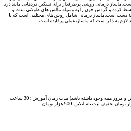
ماساژ درمانی روشی پرطرفدار برای تسکین دردهایی مانند درد
 منبسط کرده و گردش خون را به وسیله مالش های طولانی مدت و
ه وسیلۀ دست است.ماساژ درمانی شامل روش های مختلفی است که با
ند.لازم به ذکر است که ماساژ،عملی پرفایده است.
مدت زمان و شهریه دوره آموزش ماساژ :تعداد روزهای کلاس: 7 روز:تعداد شرکت کنندگان: 8 نفر نهایتا (به علت اینکه زمان کافی برای تمرین و مرور همه وجود داشته باشد) مدت زمان آموزش : 30 ساعت