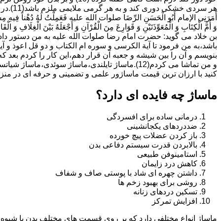
هر سردی خ
أَمَرَنِی الإمام أَبُو الْحَسَنِ الرِّضَا صلوات الله علیه فَعَمِلْتُ لَهُ دُهْناً فِیهِ مِسْکٌ
وَ أُمَّ الْکِتَابِ وَ الْمُعَوِّذَتَیْنِ وَ قَوَارِعَ مِنَ الْقُرْآنِ وَ أَجْعَلَهُ بَیْنَ الْغِلَافِ وَ الْقَارُ
بن خلاد می گوید: حضرت امام رضا صلوات الله علیه به من دستور داد 
باشد،به من فرمود تا آیة الکرسى و سوره ام الکتاب و دو قل اعوذ و
بنویسم و آن را بین شیشه و جعبه آن قرار دهم،این کار را کردم بع
و من تماشا می کردم(12).ماساژ تایلندی،ماساژ س
کنید با ارزان ترین قیمت ماساژور علمی و تضمینی و حرفه ای در منزل و محل کار 
ماساژ چه فایده ای دارد؟
درمانی ساده برای افسردگی
ضددردهای یکجانشینی
باز کردن عضلات پیچ خورده
بالابردن قدرت سیستم دفاعی بدن
استامینوفن طبیعی
کاهش درد زایمان
داشتن چهره ای شاد با پوستی صاف و شفاف
روشی برای بهبود زخم ها
تسکین دردهای زنانه
افزایش تمرکز
ماساژ انواع مختلفی دارد که بر روی قسمت های مختلف بدن یا شیوه