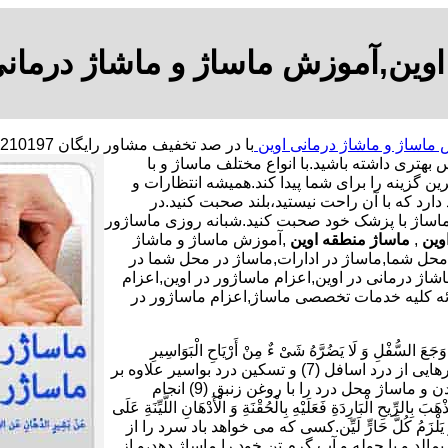
اوین,آموزش ماساژ و ماشاژ درمانی
ماساژ و ماشاژ درمانی اوین
بهتری داشته باشید.
با انواع مختلف ماساژ و با
ن گزینه را برای شما پیدا کند.همیشه انتظارات و
دارد که با آن راحت نیستید،بلند صحبت کنید.در
ماساژ با پزشک خود صحبت کنید.شبانه روزی ماساژور
وین
,
ماساژ منطقه اوین
,آموزش ماساژ و ماشاژ
محل شما,ماساژ در ادارات,ماساژ در محل شما در
اشاژ درمانی در اوین,اعزام ماساژور در اوین,اعزام
ئه کلیه خدمات تخصصی ماساژ,اعزام ماساژور در
ْلِ وَ لَا یَضُرَّهُ شَیْ ءٌ مِنْ أَرْیَاحِ الْبَوَاسِیرِ
فَلْیَأْکُلْ سَبْعَ تَمَرَاتٍ هَیْرُونٍ بِسَمْنِ بَقَرٍ وَ یَدَّهِنْ أُنْثَیَیْهِ بِزِئْبَقٍ خَالِص.برای رهایی از درد اسافل (7) و تسکین درد بواسیر علاوه بر
خوردن هر شب هفت دانه خرمای برنیک (8) با کمی کره گاو،چرب کردن و ماساژ محل درد را با روغن زنبق (9) انجام
بَارِدَةِ فَعَلَیْهِ بِالْحُقْنَةِ وَ الْأَدْهَانِ اللَّیِّنَةِ عَلَى
دٍ یَابِسٍ وَ یَلْزَمُ کُلَّ حَارٍّ لَیِّن.کسی که می خواهد باد سرد را از
10) و بر بدن خود روغن نرم بمالد و با حوله و آب گرم تن خود را ماساژ دهد،و از