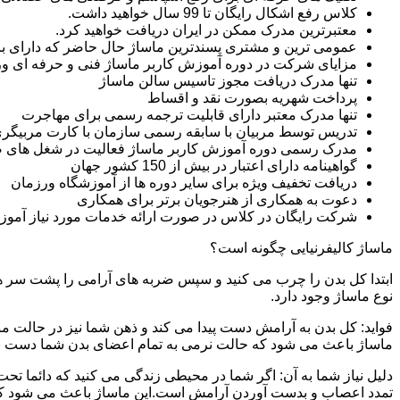
کلاس رفع اشکال رایگان تا 99 سال خواهید داشت.
معتبرترین مدرک ممکن در ایران دریافت خواهید کرد.
عمومی ترین و مشتری پسندترین ماساژ حال حاضر که دارای بازار
مزایای شرکت در دوره آموزش کاربر ماساژ فنی و حرفه ای 
تنها مدرک دریافت مجوز تاسیس سالن ماساژ
پرداخت شهریه بصورت نقد و اقساط
تنها مدرک معتبر دارای قابلیت ترجمه رسمی برای مهاجرت
تدریس توسط مربیان با سابقه رسمی سازمان با کارت مربیگری
مدرک رسمی دوره آموزش کاربر ماساژ فعالیت در شغل های 
گواهینامه دارای اعتبار در بیش از 150 کشور جهان
دریافت تخفیف ویژه برای سایر دوره ها از آموزشگاه ورزمان
دعوت به همکاری از هنرجویان برتر برای همکاری
شرکت رایگان در کلاس در صورت ارائه خدمات مورد نیاز آموز
ماساژ کالیفرنیایی چگونه است؟
ابتدا کل بدن را چرب می کنید و سپس ضربه های آرامی را پشت سر هم 
نوع ماساژ وجود دارد.
فواید: کل بدن به آرامش دست پیدا می کند و ذهن شما نیز در حالت م
ماساژ باعث می شود که حالت نرمی به تمام اعضای بدن شما دست ب
دلیل نیاز شما به آن: اگر شما در محیطی زندگی می کنید که دائما تحت 
تمدد اعصاب و بدست آوردن آرامش است.این ماساژ باعث می شود که ب