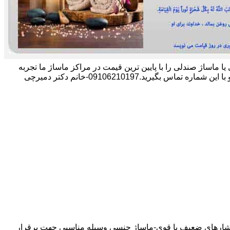
وژی یا ماساژ صندلی را با پایین ترین قیمت در مراکز ماساژ ما تجربه
.09106210197-خانم دکتر دمیرچی
 فشارهای ضعیف یا قوی-ماساژ جنسی وسیله مناسبی جهت برقرار