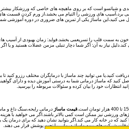
وئدی و شیاتسو است که بر روی ماهیچه های خاصی که ورزشکار بیشتر از
ن می برد،آسیب های ورزشی را التیام می بخشد،از ورم کردن قسمت های 
بال می کنید،این ماساژ یکی از تمرین های ضروری در دوره آموزشی ش
خون به سمت قلب را تسریعمی بخشد.فواید: زمان بهبودی از آسیب های و
می کند.دلیل نیاز به آن: اگر شما دچار تنبلی مزمن عضلات هستید و 
یافت کنید.یا می توانید چند ماساژ با درمانگران مختلف رزرو کنید تا 
ن حاصل کنید که ماساژ درمانی شما به درستی آموزش دیده و دارای گواه
نید انتظارات خود را بیان کرده و سئوالات مربوطه را بپرسید.
قیمت ماساژ
درمانی رایحه،سنگ داغ و ماسا
های ورزشی نیز ممکن است کمی بالاتر باشند.اگر می خواهید با هزینه 
ا کنید که در خانه کار می کند.اگر بتوانید نشان دهید که برای درمان 
وقات شرکت های بیمه ماساژ درمانی را تحت پوشش قرار می دهند.