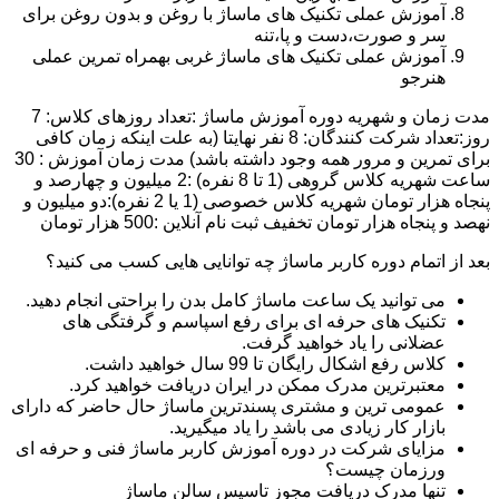
آموزش عملی تکنیک های ماساژ با روغن و بدون روغن برای
سر و صورت،دست و پا،تنه
آموزش عملی تکنیک های ماساژ غربی بهمراه تمرین عملی
هنرجو
مدت زمان و شهریه دوره آموزش ماساژ :تعداد روزهای کلاس: 7
روز:تعداد شرکت کنندگان: 8 نفر نهایتا (به علت اینکه زمان کافی
برای تمرین و مرور همه وجود داشته باشد) مدت زمان آموزش : 30
ساعت شهریه کلاس گروهی (1 تا 8 نفره) :2 میلیون و چهارصد و
پنجاه هزار تومان شهریه کلاس خصوصی (1 یا 2 نفره):دو میلیون و
نهصد و پنجاه هزار تومان تخفیف ثبت نام آنلاین :500 هزار تومان
بعد از اتمام دوره کاربر ماساژ چه توانایی هایی کسب می کنید؟
می توانید یک ساعت ماساژ کامل بدن را براحتی انجام دهید.
تکنیک های حرفه ای برای رفع اسپاسم و گرفتگی های
عضلانی را یاد خواهید گرفت.
کلاس رفع اشکال رایگان تا 99 سال خواهید داشت.
معتبرترین مدرک ممکن در ایران دریافت خواهید کرد.
عمومی ترین و مشتری پسندترین ماساژ حال حاضر که دارای
بازار کار زیادی می باشد را یاد میگیرید.
مزایای شرکت در دوره آموزش کاربر ماساژ فنی و حرفه ای
ورزمان چیست؟
تنها مدرک دریافت مجوز تاسیس سالن ماساژ