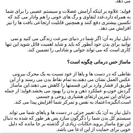
می دهد.
فواید: علاوه بر اینکه آرامش عضلات و سیستم عصبی را برای شما
به همراه دارد،غدد لنفاوی و رگ های خونی را هم وادار می کند که
تکسین بیشتری دفع کنند و همچنین قابلیت ارتجاعی بافت ها را نیز
افزایش می دهد.
دلیل نیاز به آن: اگر شما در دنیای سرعت زندگی می کنید و نمی
توانید برای بدن خود آنطور که باید و شاید اهمیت قائل شوید این تنها
کاری است که می تواند جوانی و شادابی را تضمین کند.
ماساژ حس درمانی چگونه است؟
نقاطی که در دست ها و پاها از خود نسبت به یک محرک بیرونی
عکس العمل نشان می دهند،به تمام نقاط بدن می رسند و از این
طریق از فشار وارد بر این قسمتها را کاهش می دهند.این ماساژ
گردش خون،و عملکرد ذهن و بدن را بهبود می بخشد.فواید: از جمله
مزایای این تمرین ارتقای هشیاری روحی و جسمی
است.انگیزه،اعتماد به نفس و تمرکز شما افزایش پیدا می کند.
دلیل نیاز به آن: یک تغییر جزئی در دست ها و پاهای شما می تواند
سیستم کل بدن شما را دگرگون سازد پس هر طور که شده به دنبال
این نوع ماساژ بروید.حکایات زیادی از گذشته بر جا مانده که دلیل
خوبی برای حمایت از این ادعا می باشد.