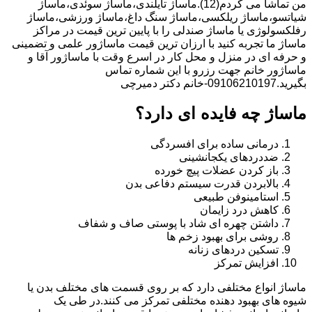
من تماشا می کردم(12).ماساژ تایلندی،ماساژ سوئدی،ماساژ
شیاتسو،ماساژ ریلکسی،ماساژ سنگ داغ،ماساژ ورزشی،ماساژ
رفلکسولوژی یا ماساژ صندلی را با پایین ترین قیمت در مراکز
ماساژ ما تجربه کنید با ارزان ترین قیمت ماساژور علمی و تضمینی
و حرفه ای در منزل و محل کار در اسرع وقت با ماساژور آقا و
ماساژور خانم جهت رزرو با این شماره تماس
بگیرید.09106210197-خانم دکتر دمیرچی
ماساژ چه فایده ای دارد؟
درمانی ساده برای افسردگی
ضددردهای یکجانشینی
باز کردن عضلات پیچ خورده
بالابردن قدرت سیستم دفاعی بدن
استامینوفن طبیعی
کاهش درد زایمان
داشتن چهره ای شاد با پوستی صاف و شفاف
روشی برای بهبود زخم ها
تسکین دردهای زنانه
افزایش تمرکز
ماساژ انواع مختلفی دارد که بر روی قسمت های مختلف بدن یا
شیوه های بهبود دهنده مختلفی تمرکز می کنند.در طی یک