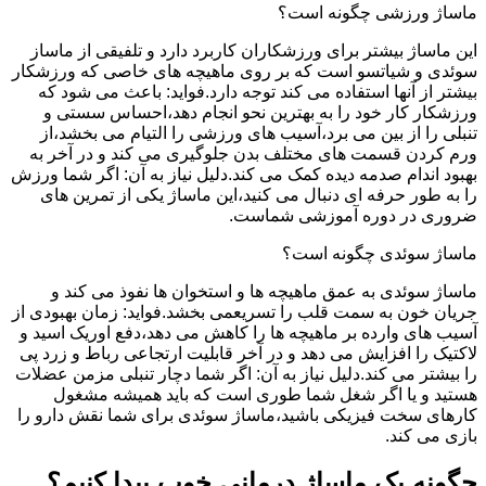
ماساژ ورزشی چگونه است؟
این ماساژ بیشتر برای ورزشکاران کاربرد دارد و تلفیقی از ماساز
سوئدی و شیاتسو است که بر روی ماهیچه های خاصی که ورزشکار
بیشتر از آنها استفاده می کند توجه دارد.فواید: باعث می شود که
ورزشکار کار خود را به بهترین نحو انجام دهد،احساس سستی و
تنبلی را از بین می برد،آسیب های ورزشی را التیام می بخشد،از
ورم کردن قسمت های مختلف بدن جلوگیری می کند و در آخر به
بهبود اندام صدمه دیده کمک می کند.دلیل نیاز به آن: اگر شما ورزش
را به طور حرفه ای دنبال می کنید،این ماساژ یکی از تمرین های
ضروری در دوره آموزشی شماست.
ماساژ سوئدی چگونه است؟
ماساژ سوئدی به عمق ماهیچه ها و استخوان ها نفوذ می کند و
جریان خون به سمت قلب را تسریعمی بخشد.فواید: زمان بهبودی از
آسیب های وارده بر ماهیچه ها را کاهش می دهد،دفع اوریک اسید و
لاکتیک را افزایش می دهد و در آخر قابلیت ارتجاعی رباط و زرد پی
را بیشتر می کند.دلیل نیاز به آن: اگر شما دچار تنبلی مزمن عضلات
هستید و یا اگر شغل شما طوری است که باید همیشه مشغول
کارهای سخت فیزیکی باشید،ماساژ سوئدی برای شما نقش دارو را
بازی می کند.
چگونه یک ماساژ درمانی خوب پیدا کنیم؟