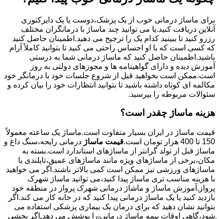
برای ماساژ درمانی خوب از یک پزشک،دوست یا یک دایرکتوری
آنلاین دریافت کنید.یا می توانید چند ماساژ با درمانگران مختلف
رزرو کنید تا ببینید کدام یک را ترجیح می دهید.اطمینان حاصل کنید
که کسی است که با او احساس راحتی می کنید تا بتوانید کاملاً آرام
باشید.اطمینان حاصل کنید که ماساژ درمانی شما به درستی
آموزش دیده و دارای گواهینامه ها و مجوزهای دولتی به روز
است.ممکن است بخواهید قبل از شروع جلسات خود با درمانگر خود
مکالمه ای کوتاه داشته باشید تا بتوانید انتظارات خود را بیان کرده و
سئوالات مربوطه را بپرسید.
هزینه ماساژ چقدر است؟
قیمت ماساژ در ایران بسیار متفاوت است.ماساژ یک ساعته معمولاً
150 تا 400 هزار تومان است.
قیمت ماساژ
درمانی رایحه،سنگ داغ و
ماساژ قبل از تولد گرانتر از ماساژهای استاندارد است.بسته به
مکان،برخی از ماساژهای ویژه مانند ماساژهای عمیق،تایلندی یا
ماساژهای ورزشی نیز ممکن است کمی بالاتر باشند.اگر می خواهید
با هزینه مناسب تری ماساژ پیدا کنید،می توانید ماساژ شهرک
پرواز,آموزش ماساژ و ماشاژ درمانی شهرک پرواز در منطقه خود
بازدید کنید یا یک ماساژ درمانی پیدا کنید که در خانه کار می کند.اگر
بتوانید نشان دهید که برای درمان یک بیماری پزشکی استفاده می
شود،گاهی اوقات بیمه ماساژ درمانی را پوشش می دهد.اگر بخشی