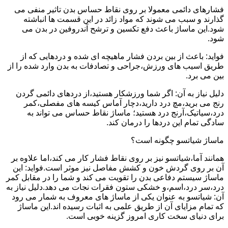
فشارهای دائمی معمولا بر روی نقاط حساس بدن تاثیر منفی می
گذارند و سبب می شوند که مواد زائد در این قسمت ها انباشته
شود.این ماساژ باعث دفع تکسین و ترشح آندروفین در بدن می
شود.
فواید: باعث از بین بردن فشار ماهیچه ای شده و دردهایی که از
طریق اسیب های ورزش،جراحی و تصادفات به بدن وارد شده را از
بین می برد.
دلیل نیاز به آن: اگر شما ورزشکار هستید،از دردهای دائمی گردن
رنج می برید،مچ درد دارید،دچار آماس کیسه های مفصلی،کمر
درد،سیاتیک،آرنج درد هستید؛ ماساژ نقاط حساس می تواند به
سادگی تمام این دردها را درمان کند.
ماساژ شیاتسو چگونه است؟
همانند آما،شیاتسو نیز بر روی نقاط فشار کار می کند،اما علاوه بر
آن بر روی گردش خون و کشش مفاصل نیز موثر است.فواید: این
ماساژ سیستم دفاعی بدن را تقویت می کند و شما را در مقابل کمر
درد،سر درد،اسم،و خشکی ستون فقرات نجات می دهد.دلیل نیاز به
آن: شیاتسو به عنوان یکی از ماساژ های معروف به شمار می رود
که تمام مزایای آن از طریق علمی به اثبات رسیده اند.این ماساژ
برای دنیای سخت کاری امروز گزینه خوبی است.