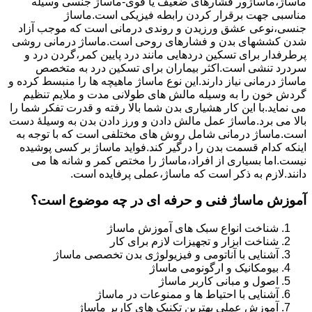
ماساژ،ماساژور فشارهای ضعیف یا قوی-ماساژ جنسی وسیله
مناسبی جهت برقرار کردن رابطه فیزیکی است.ماساژ
جنسی،نوعی عشق ورزیدن و روندی درمانی است که موجب آزاد
شدن کششهای بدن و فشارهای روحی است.ماساژ درمانی روشی
پرطرفدار برای تسکین دردهایی مانند درد پایین کمر،گردن درد و
سردرد تنشی است.اکثر بیماران برای تسکین درد به متخصص
ماساژ درمانی نیاز دارند.این نوع ماساژ ماهیچه ها را منبسط کرده و
گردش خون را به وسیله مالش های طولانی مدت و ملایم تنظیم
می نماید.با این کار هشیاری بدن شما بالا رفته و قدرت تفکر شما را
بالا می برد.ماساژ عمل مالش دادن و ورز دادن بدن به وسیلۀ دست
است.ماساژ درمانی شامل روش های مختلفی است که با توجه به
اینکه کدام قسمت بدن را درگیر کند.فواید ماساژ بر کسی پوشیده
نیست.اما بسیاری از افراد،ماساژ را مختص کمر و شانه ها می
دانند.لازم به ذکر است که ماساژ،عملی پرفایده است.
آموزش ماساژ فنی و حرفه ای در چه موضوع است؟
شناخت انواع سبک های آموزش ماساژ
شناخت ابزار و تجهیزات لازم برای کار
آشنایی با آناتومی و فیزیولوژی بدن تخصصی ماساژ
بیومکانیک و ارگونومی ماساژ
اصول و مبانی کاربر ماساژ
آشنایی با احتیاط ها و ممنوعات در ماساژ
آموزش عملی بهترین تکنیک های کاربر ماساژ