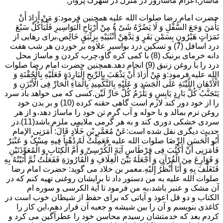
ماساژ,اعزام ماساژور در منزل در شهرک پرواز,
حضرت امام رضا صلوات الله علیه همچنین فرمود:وَ مَنْ أَرَادَ أَنْ
یَأْمَنَ وَجَعَ السُّفْلِ وَ لَا یَضُرَّهُ شَیْ ءٌ مِنْ أَرْیَاحِ الْبَوَاسِیرِ فَلْیَأْکُلْ سَبْعَ
تَمَرَاتٍ هَیْرُونٍ بِسَمْنِ بَقَرٍ وَ یَدَّهِنْ أُنْثَیَیْهِ بِزِئْبَقٍ خَالِص.برای رهایی از
درد اسافل (7) و تسکین درد بواسیر علاوه بر خوردن هر شب هفت
دانه خرمای برنیک (8) با کمی کره گاو،چرب کردن و ماساژ محل
درد را با روغن زنبق (9) انجام دهد.همچنین حضرت امام رضا صلوات
الله علیه فرمود:وَ مَنْ أَرَادَ أَنْ یَذْهَبَ بِالرِّیحِ الْبَارِدَةِ فَعَلَیْهِ بِالْحُقْنَةِ وَ
الْأَدْهَانِ اللَّیِّنَةِ عَلَى الْجَسَدِ وَ عَلَیْهِ بِالتَّکْمِیدِ بِالْمَاءِ الْحَارِّ فِی الْأَبْزَنِ وَ
یَتَجَنَّبُ کُلَّ بَارِدٍ یَابِسٍ وَ یَلْزَمُ کُلَّ حَارٍّ لَیِّن.کسی که می خواهد باد سرد
را از خود دور کند لازم است گاهی حقنه کرده (10) و بر بدن خود
روغن نرم بمالد و با حوله و آب گرم تن خود را ماساژ دهد،و از هر
سردی خشکی دوری کند و به هر گرمی ملایمی ملزم باشد(11).در
حدیث دیگری نقل شده است:عَنْ مُعَمَّرِ بْنِ خَلَّادٍ قَالَ: أَمَرَنِی الإمام
أَبُو الْحَسَنِ الرِّضَا صلوات الله علیه فَعَمِلْتُ لَهُ دُهْناً فِیهِ مِسْکٌ وَ عَنْبَرٌ
فَأَمَرَنِی أَنْ أَکْتُبَ فِی قِرْطَاسٍ آیَةَ الْکُرْسِیِّ وَ أُمَّ الْکِتَابِ وَ الْمُعَوِّذَتَیْنِ
وَ قَوَارِعَ مِنَ الْقُرْآنِ وَ أَجْعَلَهُ بَیْنَ الْغِلَافِ وَ الْقَارُورَةِ فَفَعَلْتُ ثُمَّ أَتَیْتُهُ بِهِ
فَتَغَلَّفَ بِهِ وَ أَنَا أَنْظُرُ إِلَیْهِ.معمر بن خلاد می گوید: حضرت امام رضا
صلوات الله علیه به من دستور داد تا برایشان روغنى تهیه کنم که در
آن مشک و عنبر باشد،به من فرمود تا آیة الکرسى و سوره ام
الکتاب و دو قل اعوذ و آیاتى که براى حفظ از شیطان خوب است در
کاغذى بنویسم و آن را بین شیشه و جعبه آن قرار دهم،این کار را
کردم بعد که خدمتشان رسیدم محاسن خود را عطرآگین می کرد و