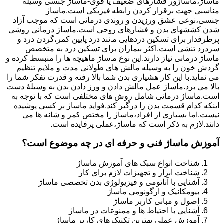
ماساژ،ماساژور فشارهای ضعیف یا قوی-ماساژ جنسی وسیله
مناسبی جهت برقرار کردن رابطه فیزیکی است.ماساژ
جنسی،نوعی عشق ورزیدن و روندی درمانی است که موجب آزاد
شدن کششهای بدن و فشارهای روحی است.ماساژ درمانی روشی
پرطرفدار برای تسکین دردهایی مانند درد پایین کمر،گردن درد و
سردرد تنشی است.اکثر بیماران برای تسکین درد به متخصص
ماساژ درمانی نیاز دارند.این نوع ماساژ ماهیچه ها را منبسط کرده و
گردش خون را به وسیله مالش های طولانی مدت و ملایم تنظیم
می نماید.با این کار هشیاری بدن شما بالا رفته و قدرت تفکر شما را
بالا می برد.ماساژ عمل مالش دادن و ورز دادن بدن به وسیلۀ دست
است.ماساژ درمانی شامل روش های مختلفی است که با توجه به
اینکه کدام قسمت بدن را درگیر کند.فواید ماساژ بر کسی پوشیده
نیست.اما بسیاری از افراد،ماساژ را مختص کمر و شانه ها می
دانند.لازم به ذکر است که ماساژ،عملی پرفایده است.
آموزش ماساژ فنی و حرفه ای در چه موضوع است؟
شناخت انواع سبک های آموزش ماساژ
شناخت ابزار و تجهیزات لازم برای کار
آشنایی با آناتومی و فیزیولوژی بدن تخصصی ماساژ
بیومکانیک و ارگونومی ماساژ
اصول و مبانی کاربر ماساژ
آشنایی با احتیاط ها و ممنوعات در ماساژ
آموزش عملی بهترین تکنیک های کاربر ماساژ