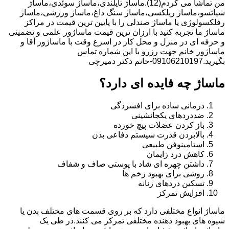
من تماشا می کردم(12).ماساژ تایلندی،ماساژ سوئدی،ماساژ
شیاتسو،ماساژ ریلکسی،ماساژ سنگ داغ،ماساژ ورزشی،ماساژ
رفلکسولوژی یا ماساژ صندلی را با پایین ترین قیمت در مراکز
ماساژ ما تجربه کنید با ارزان ترین قیمت ماساژور علمی و تضمینی
و حرفه ای در منزل و محل کار در اسرع وقت با ماساژور آقا و
ماساژور خانم جهت رزرو با این شماره تماس
بگیرید.09106210197-خانم دکتر دمیرچی
ماساژ چه فایده ای دارد؟
درمانی ساده برای افسردگی
ضددردهای یکجانشینی
باز کردن عضلات پیچ خورده
بالابردن قدرت سیستم دفاعی بدن
استامینوفن طبیعی
کاهش درد زایمان
داشتن چهره ای شاد با پوستی صاف و شفاف
روشی برای بهبود زخم ها
تسکین دردهای زنانه
افزایش تمرکز
ماساژ انواع مختلفی دارد که بر روی قسمت های مختلف بدن یا
شیوه های بهبود دهنده مختلفی تمرکز می کنند.در طی یک