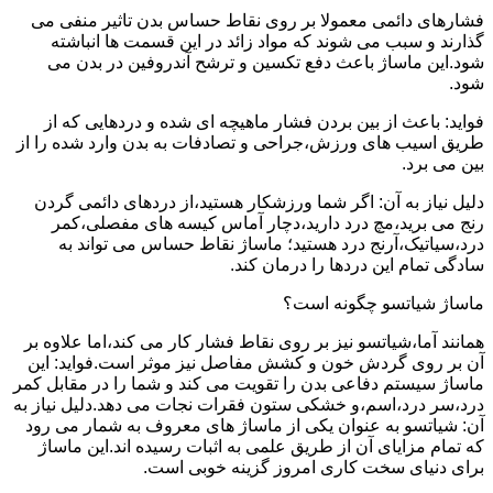
فشارهای دائمی معمولا بر روی نقاط حساس بدن تاثیر منفی می
گذارند و سبب می شوند که مواد زائد در این قسمت ها انباشته
شود.این ماساژ باعث دفع تکسین و ترشح آندروفین در بدن می
شود.
فواید: باعث از بین بردن فشار ماهیچه ای شده و دردهایی که از
طریق اسیب های ورزش،جراحی و تصادفات به بدن وارد شده را از
بین می برد.
دلیل نیاز به آن: اگر شما ورزشکار هستید،از دردهای دائمی گردن
رنج می برید،مچ درد دارید،دچار آماس کیسه های مفصلی،کمر
درد،سیاتیک،آرنج درد هستید؛ ماساژ نقاط حساس می تواند به
سادگی تمام این دردها را درمان کند.
ماساژ شیاتسو چگونه است؟
همانند آما،شیاتسو نیز بر روی نقاط فشار کار می کند،اما علاوه بر
آن بر روی گردش خون و کشش مفاصل نیز موثر است.فواید: این
ماساژ سیستم دفاعی بدن را تقویت می کند و شما را در مقابل کمر
درد،سر درد،اسم،و خشکی ستون فقرات نجات می دهد.دلیل نیاز به
آن: شیاتسو به عنوان یکی از ماساژ های معروف به شمار می رود
که تمام مزایای آن از طریق علمی به اثبات رسیده اند.این ماساژ
برای دنیای سخت کاری امروز گزینه خوبی است.