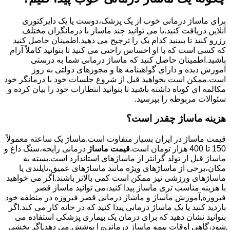
برای ماساژ درمانی خوب از یک پزشک،دوست یا یک دایرکتوری
آنلاین دریافت کنید.یا می توانید چند ماساژ با درمانگران مختلف
رزرو کنید تا ببینید کدام یک را ترجیح می دهید.اطمینان حاصل کنید
که کسی است که با او احساس راحتی می کنید تا بتوانید کاملاً آرام
باشید.اطمینان حاصل کنید که ماساژ درمانی شما به درستی
آموزش دیده و دارای گواهینامه ها و مجوزهای دولتی به روز
است.ممکن است بخواهید قبل از شروع جلسات خود با درمانگر خود
مکالمه ای کوتاه داشته باشید تا بتوانید انتظارات خود را بیان کرده و
سئوالات مربوطه را بپرسید.
هزینه ماساژ چقدر است؟
قیمت ماساژ در ایران بسیار متفاوت است.ماساژ یک ساعته معمولاً
150 تا 400 هزار تومان است.
قیمت ماساژ
درمانی رایحه،سنگ داغ و
ماساژ قبل از تولد گرانتر از ماساژهای استاندارد است.بسته به
مکان،برخی از ماساژهای ویژه مانند ماساژهای عمیق،تایلندی یا
ماساژهای ورزشی نیز ممکن است کمی بالاتر باشند.اگر می خواهید
با هزینه مناسب تری ماساژ پیدا کنید،می توانید ماساژ قصر
فیروزه,آموزش ماساژ و ماشاژ درمانی قصر فیروزه در منطقه خود
بازدید کنید یا یک ماساژ درمانی پیدا کنید که در خانه کار می کند.اگر
بتوانید نشان دهید که برای درمان یک بیماری پزشکی استفاده می
شود،گاهی اوقات بیمه ماساژ درمانی را پوشش می دهد.اگر بخشی