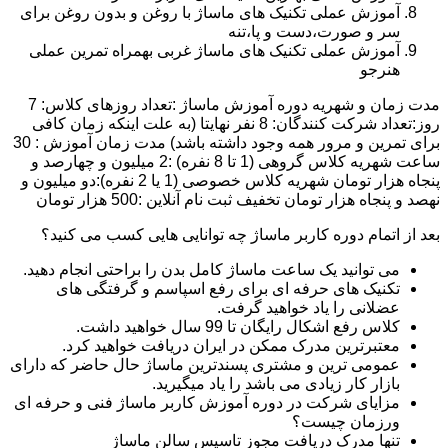
آموزش عملی تکنیک های ماساژ با روغن و بدون روغن برای
سر و صورت،دست و پا،تنه
آموزش عملی تکنیک های ماساژ غربی بهمراه تمرین عملی
هنرجو
مدت زمان و شهریه دوره آموزش ماساژ :تعداد روزهای کلاس: 7
روز:تعداد شرکت کنندگان: 8 نفر نهایتا (به علت اینکه زمان کافی
برای تمرین و مرور همه وجود داشته باشد) مدت زمان آموزش : 30
ساعت شهریه کلاس گروهی (1 تا 8 نفره) :2 میلیون و چهارصد و
پنجاه هزار تومان شهریه کلاس خصوصی (1 یا 2 نفره):دو میلیون و
نهصد و پنجاه هزار تومان تخفیف ثبت نام آنلاین :500 هزار تومان
بعد از اتمام دوره کاربر ماساژ چه توانایی هایی کسب می کنید؟
می توانید یک ساعت ماساژ کامل بدن را براحتی انجام دهید.
تکنیک های حرفه ای برای رفع اسپاسم و گرفتگی های
عضلانی را یاد خواهید گرفت.
کلاس رفع اشکال رایگان تا 99 سال خواهید داشت.
معتبرترین مدرک ممکن در ایران دریافت خواهید کرد.
عمومی ترین و مشتری پسندترین ماساژ حال حاضر که دارای
بازار کار زیادی می باشد را یاد میگیرید.
مزایای شرکت در دوره آموزش کاربر ماساژ فنی و حرفه ای
ورزمان چیست؟
تنها مدرک دریافت مجوز تاسیس سالن ماساژ