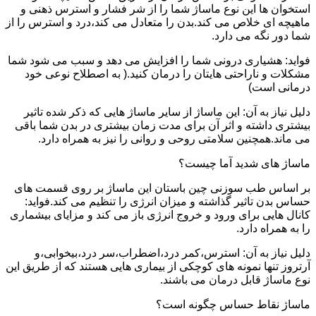
استخوان ها این نوع ماساژ شما را از شر فشار و استرس ذهنی و
ماهیچه ای خلاص می کند.بدن را متعادل می کند،درد و استرس را از
شما دور نگه می دارد.
فواید: هشیاری درونی شما را افزایش می دهد و سبب می شود شما
مشکلات و ناراحتی هایتان را درمان کنید.( به اصطلاح نوعی خود
درمانی است)
دلیل نیاز به آن: این ماساژ از سایر ماساژ هایی که ذکر شده تاثیر
بیشتری داشته و اثر آن برای مدت زمان بیشتری در بدن شما باقی
می ماند.همچنین سلامتی روحی و روانی را نیز به همراه دارد.
ماساژ های شدید آما چیست؟
بر اساس طب سوزنی چین باستان این ماساژ بر روی قسمت های
حساس بدن تاثیر گذاشته و میزان انرژی را تنظیم می کند.فواید:
کانال هایی برای ورود و خروج انرژی باز می کند و مزایای بیشماری
را به همراه دارد.
دلیل نیاز به آن: استرس،کمر درد،اضطراب،سر درد،بیخوابی،و
آرتروز تنها نمونه های کوچکی از بیماری هایی هستند که از طریق این
نوع ماساژ قابل درمان می باشند.
ماساژ نقاط حساس چگونه است؟