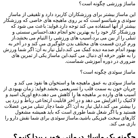
ماساژ ورزشی چگونه است؟
این ماساژ بیشتر برای ورزشکاران کاربرد دارد و تلفیقی از ماساز
سوئدی و شیاتسو است که بر روی ماهیچه های خاصی که ورزشکار
بیشتر از آنها استفاده می کند توجه دارد.فواید: باعث می شود که
ورزشکار کار خود را به بهترین نحو انجام دهد،احساس سستی و
تنبلی را از بین می برد،آسیب های ورزشی را التیام می بخشد،از
ورم کردن قسمت های مختلف بدن جلوگیری می کند و در آخر به
بهبود اندام صدمه دیده کمک می کند.دلیل نیاز به آن: اگر شما ورزش
را به طور حرفه ای دنبال می کنید،این ماساژ یکی از تمرین های
ضروری در دوره آموزشی شماست.
ماساژ سوئدی چگونه است؟
ماساژ سوئدی به عمق ماهیچه ها و استخوان ها نفوذ می کند و
جریان خون به سمت قلب را تسریعمی بخشد.فواید: زمان بهبودی از
آسیب های وارده بر ماهیچه ها را کاهش می دهد،دفع اوریک اسید و
لاکتیک را افزایش می دهد و در آخر قابلیت ارتجاعی رباط و زرد پی
را بیشتر می کند.دلیل نیاز به آن: اگر شما دچار تنبلی مزمن عضلات
هستید و یا اگر شغل شما طوری است که باید همیشه مشغول
کارهای سخت فیزیکی باشید،ماساژ سوئدی برای شما نقش دارو را
بازی می کند.
چگونه یک ماساژ درمانی خوب پیدا کنیم؟