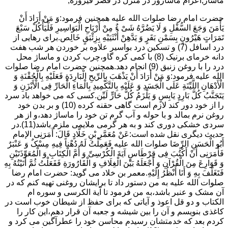
ماساژ,اعزام ماساژور در منزل در قصر فیروزه,
حضرت امام رضا صلوات الله علیه همچنین فرمود:وَ مَنْ أَرَادَ أَنْ
یَأْمَنَ وَجَعَ السُّفْلِ وَ لَا یَضُرَّهُ شَیْ ءٌ مِنْ أَرْیَاحِ الْبَوَاسِیرِ فَلْیَأْکُلْ سَبْعَ
تَمَرَاتٍ هَیْرُونٍ بِسَمْنِ بَقَرٍ وَ یَدَّهِنْ أُنْثَیَیْهِ بِزِئْبَقٍ خَالِص.برای رهایی از
درد اسافل (7) و تسکین درد بواسیر علاوه بر خوردن هر شب هفت
دانه خرمای برنیک (8) با کمی کره گاو،چرب کردن و ماساژ محل
درد را با روغن زنبق (9) انجام دهد.همچنین حضرت امام رضا صلوات
الله علیه فرمود:وَ مَنْ أَرَادَ أَنْ یَذْهَبَ بِالرِّیحِ الْبَارِدَةِ فَعَلَیْهِ بِالْحُقْنَةِ وَ
الْأَدْهَانِ اللَّیِّنَةِ عَلَى الْجَسَدِ وَ عَلَیْهِ بِالتَّکْمِیدِ بِالْمَاءِ الْحَارِّ فِی الْأَبْزَنِ وَ
یَتَجَنَّبُ کُلَّ بَارِدٍ یَابِسٍ وَ یَلْزَمُ کُلَّ حَارٍّ لَیِّن.کسی که می خواهد باد سرد
را از خود دور کند لازم است گاهی حقنه کرده (10) و بر بدن خود
روغن نرم بمالد و با حوله و آب گرم تن خود را ماساژ دهد،و از هر
سردی خشکی دوری کند و به هر گرمی ملایمی ملزم باشد(11).در
حدیث دیگری نقل شده است:عَنْ مُعَمَّرِ بْنِ خَلَّادٍ قَالَ: أَمَرَنِی الإمام
أَبُو الْحَسَنِ الرِّضَا صلوات الله علیه فَعَمِلْتُ لَهُ دُهْناً فِیهِ مِسْکٌ وَ عَنْبَرٌ
فَأَمَرَنِی أَنْ أَکْتُبَ فِی قِرْطَاسٍ آیَةَ الْکُرْسِیِّ وَ أُمَّ الْکِتَابِ وَ الْمُعَوِّذَتَیْنِ
وَ قَوَارِعَ مِنَ الْقُرْآنِ وَ أَجْعَلَهُ بَیْنَ الْغِلَافِ وَ الْقَارُورَةِ فَفَعَلْتُ ثُمَّ أَتَیْتُهُ بِهِ
فَتَغَلَّفَ بِهِ وَ أَنَا أَنْظُرُ إِلَیْهِ.معمر بن خلاد می گوید: حضرت امام رضا
صلوات الله علیه به من دستور داد تا برایشان روغنى تهیه کنم که در
آن مشک و عنبر باشد،به من فرمود تا آیة الکرسى و سوره ام
الکتاب و دو قل اعوذ و آیاتى که براى حفظ از شیطان خوب است در
کاغذى بنویسم و آن را بین شیشه و جعبه آن قرار دهم،این کار را
کردم بعد که خدمتشان رسیدم محاسن خود را عطرآگین می کرد و