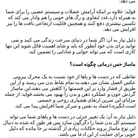
می دهد.
فواید: علاوه بر اینکه آرامش عضلات و سیستم عصبی را برای شما
به همراه دارد،غدد لنفاوی و رگ های خونی را هم وادار می کند که
تکسین بیشتری دفع کنند و همچنین قابلیت ارتجاعی بافت ها را نیز
افزایش می دهد.
دلیل نیاز به آن: اگر شما در دنیای سرعت زندگی می کنید و نمی
توانید برای بدن خود آنطور که باید و شاید اهمیت قائل شوید این تنها
کاری است که می تواند جوانی و شادابی را تضمین کند.
ماساژ حس درمانی چگونه است؟
نقاطی که در دست ها و پاها از خود نسبت به یک محرک بیرونی
عکس العمل نشان می دهند،به تمام نقاط بدن می رسند و از این
طریق از فشار وارد بر این قسمتها را کاهش می دهند.این ماساژ
گردش خون،و عملکرد ذهن و بدن را بهبود می بخشد.فواید: از جمله
مزایای این تمرین ارتقای هشیاری روحی و جسمی
است.انگیزه،اعتماد به نفس و تمرکز شما افزایش پیدا می کند.
دلیل نیاز به آن: یک تغییر جزئی در دست ها و پاهای شما می تواند
سیستم کل بدن شما را دگرگون سازد پس هر طور که شده به دنبال
این نوع ماساژ بروید.حکایات زیادی از گذشته بر جا مانده که دلیل
خوبی برای حمایت از این ادعا می باشد.