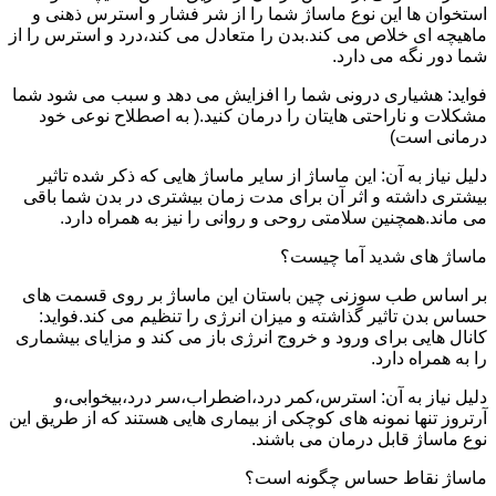
استخوان ها این نوع ماساژ شما را از شر فشار و استرس ذهنی و
ماهیچه ای خلاص می کند.بدن را متعادل می کند،درد و استرس را از
شما دور نگه می دارد.
فواید: هشیاری درونی شما را افزایش می دهد و سبب می شود شما
مشکلات و ناراحتی هایتان را درمان کنید.( به اصطلاح نوعی خود
درمانی است)
دلیل نیاز به آن: این ماساژ از سایر ماساژ هایی که ذکر شده تاثیر
بیشتری داشته و اثر آن برای مدت زمان بیشتری در بدن شما باقی
می ماند.همچنین سلامتی روحی و روانی را نیز به همراه دارد.
ماساژ های شدید آما چیست؟
بر اساس طب سوزنی چین باستان این ماساژ بر روی قسمت های
حساس بدن تاثیر گذاشته و میزان انرژی را تنظیم می کند.فواید:
کانال هایی برای ورود و خروج انرژی باز می کند و مزایای بیشماری
را به همراه دارد.
دلیل نیاز به آن: استرس،کمر درد،اضطراب،سر درد،بیخوابی،و
آرتروز تنها نمونه های کوچکی از بیماری هایی هستند که از طریق این
نوع ماساژ قابل درمان می باشند.
ماساژ نقاط حساس چگونه است؟