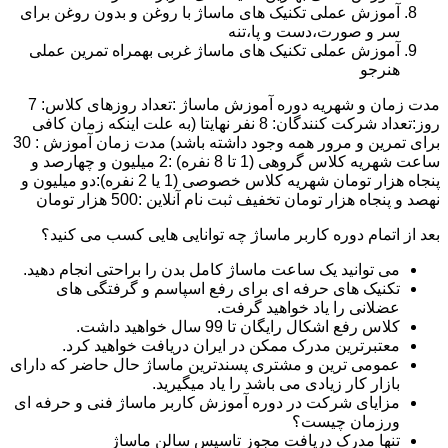
آموزش عملی تکنیک های ماساژ با روغن و بدون روغن برای
سر و صورت،دست و پا،تنه
آموزش عملی تکنیک های ماساژ غربی بهمراه تمرین عملی
هنرجو
مدت زمان و شهریه دوره آموزش ماساژ :تعداد روزهای کلاس: 7
روز:تعداد شرکت کنندگان: 8 نفر نهایتا (به علت اینکه زمان کافی
برای تمرین و مرور همه وجود داشته باشد) مدت زمان آموزش : 30
ساعت شهریه کلاس گروهی (1 تا 8 نفره) :2 میلیون و چهارصد و
پنجاه هزار تومان شهریه کلاس خصوصی (1 یا 2 نفره):دو میلیون و
نهصد و پنجاه هزار تومان تخفیف ثبت نام آنلاین :500 هزار تومان
بعد از اتمام دوره کاربر ماساژ چه توانایی هایی کسب می کنید؟
می توانید یک ساعت ماساژ کامل بدن را براحتی انجام دهید.
تکنیک های حرفه ای برای رفع اسپاسم و گرفتگی های
عضلانی را یاد خواهید گرفت.
کلاس رفع اشکال رایگان تا 99 سال خواهید داشت.
معتبرترین مدرک ممکن در ایران دریافت خواهید کرد.
عمومی ترین و مشتری پسندترین ماساژ حال حاضر که دارای
بازار کار زیادی می باشد را یاد میگیرید.
مزایای شرکت در دوره آموزش کاربر ماساژ فنی و حرفه ای
ورزمان چیست؟
تنها مدرک دریافت مجوز تاسیس سالن ماساژ