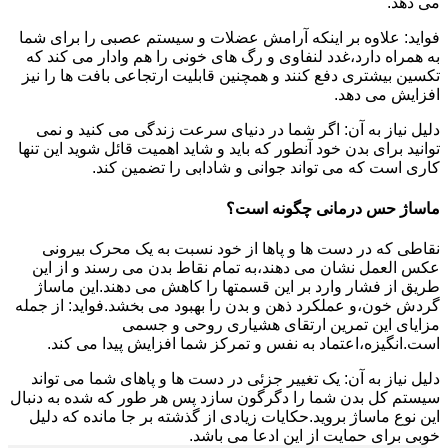
می دهد.
فواید: علاوه بر اینکه آرامش عضلات و سیستم عصبی را برای شما
به همراه دارد،غدد لنفاوی و رگ های خونی را هم وادار می کند که
تکسین بیشتری دفع کنند و همچنین قابلیت ارتجاعی بافت ها را نیز
افزایش می دهد.
دلیل نیاز به آن: اگر شما در دنیای سرعت زندگی می کنید و نمی
توانید برای بدن خود آنطور که باید و شاید اهمیت قائل شوید این تنها
کاری است که می تواند جوانی و شادابی را تضمین کند.
ماساژ حس درمانی چگونه است؟
نقاطی که در دست ها و پاها از خود نسبت به یک محرک بیرونی
عکس العمل نشان می دهند،به تمام نقاط بدن می رسند و از این
طریق از فشار وارد بر این قسمتها را کاهش می دهند.این ماساژ
گردش خون،و عملکرد ذهن و بدن را بهبود می بخشد.فواید: از جمله
مزایای این تمرین ارتقای هشیاری روحی و جسمی
است.انگیزه،اعتماد به نفس و تمرکز شما افزایش پیدا می کند.
دلیل نیاز به آن: یک تغییر جزئی در دست ها و پاهای شما می تواند
سیستم کل بدن شما را دگرگون سازد پس هر طور که شده به دنبال
این نوع ماساژ بروید.حکایات زیادی از گذشته بر جا مانده که دلیل
خوبی برای حمایت از این ادعا می باشد.