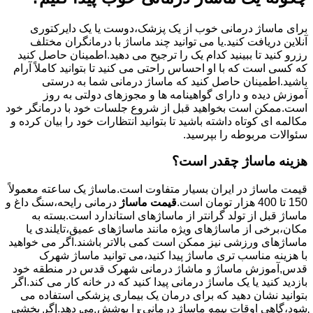
برای ماساژ درمانی خوب از یک پزشک،دوست یا یک دایرکتوری
آنلاین دریافت کنید.یا می توانید چند ماساژ با درمانگران مختلف
رزرو کنید تا ببینید کدام یک را ترجیح می دهید.اطمینان حاصل کنید
که کسی است که با او احساس راحتی می کنید تا بتوانید کاملاً آرام
باشید.اطمینان حاصل کنید که ماساژ درمانی شما به درستی
آموزش دیده و دارای گواهینامه ها و مجوزهای دولتی به روز
است.ممکن است بخواهید قبل از شروع جلسات خود با درمانگر خود
مکالمه ای کوتاه داشته باشید تا بتوانید انتظارات خود را بیان کرده و
سئوالات مربوطه را بپرسید.
هزینه ماساژ چقدر است؟
قیمت ماساژ در ایران بسیار متفاوت است.ماساژ یک ساعته معمولاً
150 تا 400 هزار تومان است.
قیمت ماساژ
درمانی رایحه،سنگ داغ و
ماساژ قبل از تولد گرانتر از ماساژهای استاندارد است.بسته به
مکان،برخی از ماساژهای ویژه مانند ماساژهای عمیق،تایلندی یا
ماساژهای ورزشی نیز ممکن است کمی بالاتر باشند.اگر می خواهید
با هزینه مناسب تری ماساژ پیدا کنید،می توانید ماساژ شهرک
قدس,آموزش ماساژ و ماشاژ درمانی شهرک قدس در منطقه خود
بازدید کنید یا یک ماساژ درمانی پیدا کنید که در خانه کار می کند.اگر
بتوانید نشان دهید که برای درمان یک بیماری پزشکی استفاده می
شود،گاهی اوقات بیمه ماساژ درمانی را پوشش می دهد.اگر بخشی