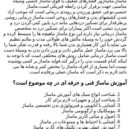
ماساژ،ماساژور فشارهای ضعیف یا قوی-ماساژ جنسی وسیله
مناسبی جهت برقرار کردن رابطه فیزیکی است.ماساژ
جنسی،نوعی عشق ورزیدن و روندی درمانی است که موجب آزاد
شدن کششهای بدن و فشارهای روحی است.ماساژ درمانی روشی
پرطرفدار برای تسکین دردهایی مانند درد پایین کمر،گردن درد و
سردرد تنشی است.اکثر بیماران برای تسکین درد به متخصص
ماساژ درمانی نیاز دارند.این نوع ماساژ ماهیچه ها را منبسط کرده و
گردش خون را به وسیله مالش های طولانی مدت و ملایم تنظیم
می نماید.با این کار هشیاری بدن شما بالا رفته و قدرت تفکر شما را
بالا می برد.ماساژ عمل مالش دادن و ورز دادن بدن به وسیلۀ دست
است.ماساژ درمانی شامل روش های مختلفی است که با توجه به
اینکه کدام قسمت بدن را درگیر کند.فواید ماساژ بر کسی پوشیده
نیست.اما بسیاری از افراد،ماساژ را مختص کمر و شانه ها می
دانند.لازم به ذکر است که ماساژ،عملی پرفایده است.
آموزش ماساژ فنی و حرفه ای در چه موضوع است؟
شناخت انواع سبک های آموزش ماساژ
شناخت ابزار و تجهیزات لازم برای کار
آشنایی با آناتومی و فیزیولوژی بدن تخصصی ماساژ
بیومکانیک و ارگونومی ماساژ
اصول و مبانی کاربر ماساژ
آشنایی با احتیاط ها و ممنوعات در ماساژ
آموزش عملی بهترین تکنیک های کاربر ماساژ