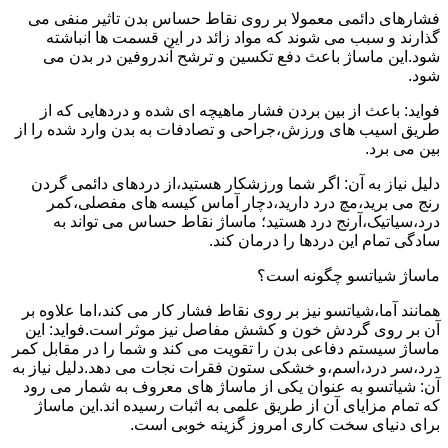
فشارهای دائمی معمولا بر روی نقاط حساس بدن تاثیر منفی می
گذارند و سبب می شوند که مواد زائد در این قسمت ها انباشته
شود.این ماساژ باعث دفع تکسین و ترشح آندروفین در بدن می
شود.
فواید: باعث از بین بردن فشار ماهیچه ای شده و دردهایی که از
طریق اسیب های ورزش،جراحی و تصادفات به بدن وارد شده را از
بین می برد.
دلیل نیاز به آن: اگر شما ورزشکار هستید،از دردهای دائمی گردن
رنج می برید،مچ درد دارید،دچار آماس کیسه های مفصلی،کمر
درد،سیاتیک،آرنج درد هستید؛ ماساژ نقاط حساس می تواند به
سادگی تمام این دردها را درمان کند.
ماساژ شیاتسو چگونه است؟
همانند آما،شیاتسو نیز بر روی نقاط فشار کار می کند،اما علاوه بر
آن بر روی گردش خون و کشش مفاصل نیز موثر است.فواید: این
ماساژ سیستم دفاعی بدن را تقویت می کند و شما را در مقابل کمر
درد،سر درد،اسم،و خشکی ستون فقرات نجات می دهد.دلیل نیاز به
آن: شیاتسو به عنوان یکی از ماساژ های معروف به شمار می رود
که تمام مزایای آن از طریق علمی به اثبات رسیده اند.این ماساژ
برای دنیای سخت کاری امروز گزینه خوبی است.