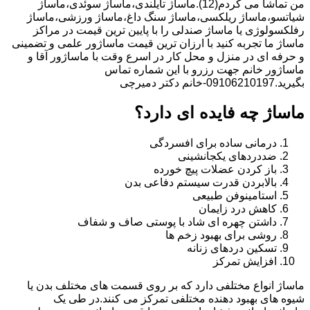
من تماشا می کردم(12).ماساژ تایلندی،ماساژ سوئدی،ماساژ
شیاتسو،ماساژ ریلکسی،ماساژ سنگ داغ،ماساژ ورزشی،ماساژ
رفلکسولوژی یا ماساژ صندلی را با پایین ترین قیمت در مراکز
ماساژ ما تجربه کنید با ارزان ترین قیمت ماساژور علمی و تضمینی
و حرفه ای در منزل و محل کار در اسرع وقت با ماساژور آقا و
ماساژور خانم جهت رزرو با این شماره تماس
بگیرید.09106210197-خانم دکتر دمیرچی
ماساژ چه فایده ای دارد؟
درمانی ساده برای افسردگی
ضددردهای یکجانشینی
باز کردن عضلات پیچ خورده
بالابردن قدرت سیستم دفاعی بدن
استامینوفن طبیعی
کاهش درد زایمان
داشتن چهره ای شاد با پوستی صاف و شفاف
روشی برای بهبود زخم ها
تسکین دردهای زنانه
افزایش تمرکز
ماساژ انواع مختلفی دارد که بر روی قسمت های مختلف بدن یا
شیوه های بهبود دهنده مختلفی تمرکز می کنند.در طی یک