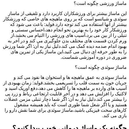
ماساژ ورزشی چگونه است؟
این ماساژ بیشتر برای ورزشکاران کاربرد دارد و تلفیقی از ماساز
سوئدی و شیاتسو است که بر روی ماهیچه های خاصی که ورزشکار
بیشتر از آنها استفاده می کند توجه دارد.فواید: باعث می شود که
ورزشکار کار خود را به بهترین نحو انجام دهد،احساس سستی و
تنبلی را از بین می برد،آسیب های ورزشی را التیام می بخشد،از
ورم کردن قسمت های مختلف بدن جلوگیری می کند و در آخر به
بهبود اندام صدمه دیده کمک می کند.دلیل نیاز به آن: اگر شما ورزش
را به طور حرفه ای دنبال می کنید،این ماساژ یکی از تمرین های
ضروری در دوره آموزشی شماست.
ماساژ سوئدی چگونه است؟
ماساژ سوئدی به عمق ماهیچه ها و استخوان ها نفوذ می کند و
جریان خون به سمت قلب را تسریعمی بخشد.فواید: زمان بهبودی از
آسیب های وارده بر ماهیچه ها را کاهش می دهد،دفع اوریک اسید و
لاکتیک را افزایش می دهد و در آخر قابلیت ارتجاعی رباط و زرد پی
را بیشتر می کند.دلیل نیاز به آن: اگر شما دچار تنبلی مزمن عضلات
هستید و یا اگر شغل شما طوری است که باید همیشه مشغول
کارهای سخت فیزیکی باشید،ماساژ سوئدی برای شما نقش دارو را
بازی می کند.
چگونه یک ماساژ درمانی خوب پیدا کنیم؟