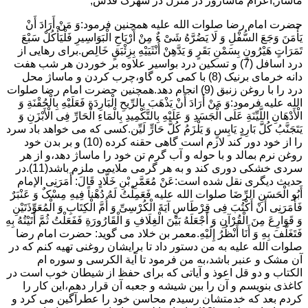
ماساژ,اعزام ماساژور در منزل در شهرک قدس,
حضرت امام رضا صلوات الله علیه همچنین فرمود:وَ مَنْ أَرَادَ أَنْ
یَأْمَنَ وَجَعَ السُّفْلِ وَ لَا یَضُرَّهُ شَیْ ءٌ مِنْ أَرْیَاحِ الْبَوَاسِیرِ فَلْیَأْکُلْ سَبْعَ
تَمَرَاتٍ هَیْرُونٍ بِسَمْنِ بَقَرٍ وَ یَدَّهِنْ أُنْثَیَیْهِ بِزِئْبَقٍ خَالِص.برای رهایی از
درد اسافل (7) و تسکین درد بواسیر علاوه بر خوردن هر شب هفت
دانه خرمای برنیک (8) با کمی کره گاو،چرب کردن و ماساژ محل
درد را با روغن زنبق (9) انجام دهد.همچنین حضرت امام رضا صلوات
الله علیه فرمود:وَ مَنْ أَرَادَ أَنْ یَذْهَبَ بِالرِّیحِ الْبَارِدَةِ فَعَلَیْهِ بِالْحُقْنَةِ وَ
الْأَدْهَانِ اللَّیِّنَةِ عَلَى الْجَسَدِ وَ عَلَیْهِ بِالتَّکْمِیدِ بِالْمَاءِ الْحَارِّ فِی الْأَبْزَنِ وَ
یَتَجَنَّبُ کُلَّ بَارِدٍ یَابِسٍ وَ یَلْزَمُ کُلَّ حَارٍّ لَیِّن.کسی که می خواهد باد سرد
را از خود دور کند لازم است گاهی حقنه کرده (10) و بر بدن خود
روغن نرم بمالد و با حوله و آب گرم تن خود را ماساژ دهد،و از هر
سردی خشکی دوری کند و به هر گرمی ملایمی ملزم باشد(11).در
حدیث دیگری نقل شده است:عَنْ مُعَمَّرِ بْنِ خَلَّادٍ قَالَ: أَمَرَنِی الإمام
أَبُو الْحَسَنِ الرِّضَا صلوات الله علیه فَعَمِلْتُ لَهُ دُهْناً فِیهِ مِسْکٌ وَ عَنْبَرٌ
فَأَمَرَنِی أَنْ أَکْتُبَ فِی قِرْطَاسٍ آیَةَ الْکُرْسِیِّ وَ أُمَّ الْکِتَابِ وَ الْمُعَوِّذَتَیْنِ
وَ قَوَارِعَ مِنَ الْقُرْآنِ وَ أَجْعَلَهُ بَیْنَ الْغِلَافِ وَ الْقَارُورَةِ فَفَعَلْتُ ثُمَّ أَتَیْتُهُ بِهِ
فَتَغَلَّفَ بِهِ وَ أَنَا أَنْظُرُ إِلَیْهِ.معمر بن خلاد می گوید: حضرت امام رضا
صلوات الله علیه به من دستور داد تا برایشان روغنى تهیه کنم که در
آن مشک و عنبر باشد،به من فرمود تا آیة الکرسى و سوره ام
الکتاب و دو قل اعوذ و آیاتى که براى حفظ از شیطان خوب است در
کاغذى بنویسم و آن را بین شیشه و جعبه آن قرار دهم،این کار را
کردم بعد که خدمتشان رسیدم محاسن خود را عطرآگین می کرد و