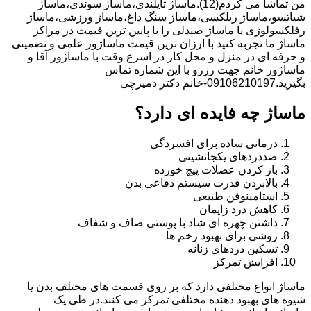
من تماشا می کردم(12).ماساژ تایلندی،ماساژ سوئدی،ماساژ
شیاتسو،ماساژ ریلکسی،ماساژ سنگ داغ،ماساژ ورزشی،ماساژ
رفلکسولوژی یا ماساژ صندلی را با پایین ترین قیمت در مراکز
ماساژ ما تجربه کنید با ارزان ترین قیمت ماساژور علمی و تضمینی
و حرفه ای در منزل و محل کار در اسرع وقت با ماساژور آقا و
ماساژور خانم جهت رزرو با این شماره تماس
بگیرید.09106210197-خانم دکتر دمیرچی
ماساژ چه فایده ای دارد؟
درمانی ساده برای افسردگی
ضددردهای یکجانشینی
باز کردن عضلات پیچ خورده
بالابردن قدرت سیستم دفاعی بدن
استامینوفن طبیعی
کاهش درد زایمان
داشتن چهره ای شاد با پوستی صاف و شفاف
روشی برای بهبود زخم ها
تسکین دردهای زنانه
افزایش تمرکز
ماساژ انواع مختلفی دارد که بر روی قسمت های مختلف بدن یا
شیوه های بهبود دهنده مختلفی تمرکز می کنند.در طی یک