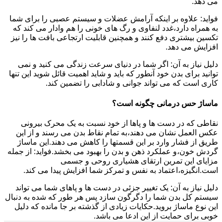
می دهد.
فواید: علاوه بر اینکه آرامش عضلات و سیستم عصبی را برای شما
به همراه دارد،غدد لنفاوی و رگ های خونی را هم وادار می کند که
تکسین بیشتری دفع کنند و همچنین قابلیت ارتجاعی بافت ها را نیز
افزایش می دهد.
دلیل نیاز به آن: اگر شما در دنیای سرعت زندگی می کنید و نمی
توانید برای بدن خود آنطور که باید و شاید اهمیت قائل شوید این تنها
کاری است که می تواند جوانی و شادابی را تضمین کند.
ماساژ حس درمانی چگونه است؟
نقاطی که در دست ها و پاها از خود نسبت به یک محرک بیرونی
عکس العمل نشان می دهند،به تمام نقاط بدن می رسند و از این
طریق از فشار وارد بر این قسمتها را کاهش می دهند.این ماساژ
گردش خون،و عملکرد ذهن و بدن را بهبود می بخشد.فواید: از جمله
مزایای این تمرین ارتقای هشیاری روحی و جسمی
است.انگیزه،اعتماد به نفس و تمرکز شما افزایش پیدا می کند.
دلیل نیاز به آن: یک تغییر جزئی در دست ها و پاهای شما می تواند
سیستم کل بدن شما را دگرگون سازد پس هر طور که شده به دنبال
این نوع ماساژ بروید.حکایات زیادی از گذشته بر جا مانده که دلیل
خوبی برای حمایت از این ادعا می باشد.