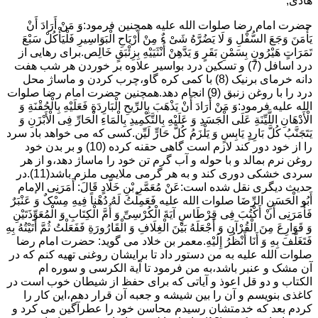
هادی,
حضرت امام رضا صلوات الله علیه همچنین فرمود:وَ مَنْ أَرَادَ أَنْ
یَأْمَنَ وَجَعَ السُّفْلِ وَ لَا یَضُرَّهُ شَیْ ءٌ مِنْ أَرْیَاحِ الْبَوَاسِیرِ فَلْیَأْکُلْ سَبْعَ
تَمَرَاتٍ هَیْرُونٍ بِسَمْنِ بَقَرٍ وَ یَدَّهِنْ أُنْثَیَیْهِ بِزِئْبَقٍ خَالِص.برای رهایی از
درد اسافل (7) و تسکین درد بواسیر علاوه بر خوردن هر شب هفت
دانه خرمای برنیک (8) با کمی کره گاو،چرب کردن و ماساژ محل
درد را با روغن زنبق (9) انجام دهد.همچنین حضرت امام رضا صلوات
الله علیه فرمود:وَ مَنْ أَرَادَ أَنْ یَذْهَبَ بِالرِّیحِ الْبَارِدَةِ فَعَلَیْهِ بِالْحُقْنَةِ وَ
الْأَدْهَانِ اللَّیِّنَةِ عَلَى الْجَسَدِ وَ عَلَیْهِ بِالتَّکْمِیدِ بِالْمَاءِ الْحَارِّ فِی الْأَبْزَنِ وَ
یَتَجَنَّبُ کُلَّ بَارِدٍ یَابِسٍ وَ یَلْزَمُ کُلَّ حَارٍّ لَیِّن.کسی که می خواهد باد سرد
را از خود دور کند لازم است گاهی حقنه کرده (10) و بر بدن خود
روغن نرم بمالد و با حوله و آب گرم تن خود را ماساژ دهد،و از هر
سردی خشکی دوری کند و به هر گرمی ملایمی ملزم باشد(11).در
حدیث دیگری نقل شده است:عَنْ مُعَمَّرِ بْنِ خَلَّادٍ قَالَ: أَمَرَنِی الإمام
أَبُو الْحَسَنِ الرِّضَا صلوات الله علیه فَعَمِلْتُ لَهُ دُهْناً فِیهِ مِسْکٌ وَ عَنْبَرٌ
فَأَمَرَنِی أَنْ أَکْتُبَ فِی قِرْطَاسٍ آیَةَ الْکُرْسِیِّ وَ أُمَّ الْکِتَابِ وَ الْمُعَوِّذَتَیْنِ
وَ قَوَارِعَ مِنَ الْقُرْآنِ وَ أَجْعَلَهُ بَیْنَ الْغِلَافِ وَ الْقَارُورَةِ فَفَعَلْتُ ثُمَّ أَتَیْتُهُ بِهِ
فَتَغَلَّفَ بِهِ وَ أَنَا أَنْظُرُ إِلَیْهِ.معمر بن خلاد می گوید: حضرت امام رضا
صلوات الله علیه به من دستور داد تا برایشان روغنى تهیه کنم که در
آن مشک و عنبر باشد،به من فرمود تا آیة الکرسى و سوره ام
الکتاب و دو قل اعوذ و آیاتى که براى حفظ از شیطان خوب است در
کاغذى بنویسم و آن را بین شیشه و جعبه آن قرار دهم،این کار را
کردم بعد که خدمتشان رسیدم محاسن خود را عطرآگین می کرد و