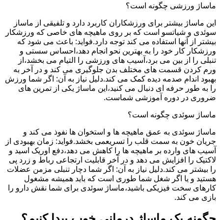
ماساژ ورزشی چگونه است؟
این ماساژ بیشتر برای ورزشکاران کاربرد دارد و تلفیقی از ماساز
سوئدی و شیاتسو است که بر روی ماهیچه های خاصی که ورزشکار
بیشتر از آنها استفاده می کند توجه دارد.فواید: باعث می شود که
ورزشکار کار خود را به بهترین نحو انجام دهد،احساس سستی و
تنبلی را از بین می برد،آسیب های ورزشی را التیام می بخشد،از
ورم کردن قسمت های مختلف بدن جلوگیری می کند و در آخر به
بهبود اندام صدمه دیده کمک می کند.دلیل نیاز به آن: اگر شما ورزش
را به طور حرفه ای دنبال می کنید،این ماساژ یکی از تمرین های
ضروری در دوره آموزشی شماست.
ماساژ سوئدی چگونه است؟
ماساژ سوئدی به عمق ماهیچه ها و استخوان ها نفوذ می کند و
جریان خون به سمت قلب را تسریعمی بخشد.فواید: زمان بهبودی از
آسیب های وارده بر ماهیچه ها را کاهش می دهد،دفع اوریک اسید و
لاکتیک را افزایش می دهد و در آخر قابلیت ارتجاعی رباط و زرد پی
را بیشتر می کند.دلیل نیاز به آن: اگر شما دچار تنبلی مزمن عضلات
هستید و یا اگر شغل شما طوری است که باید همیشه مشغول
کارهای سخت فیزیکی باشید،ماساژ سوئدی برای شما نقش دارو را
بازی می کند.
چگونه یک ماساژ درمانی خوب پیدا کنیم؟