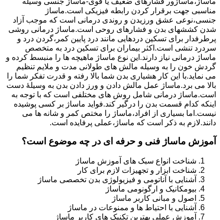
ماساژ،ماساژور فشارهای ضعیف یا قوی-ماساژ جنسی وسیله
مناسبی جهت برقرار کردن رابطه فیزیکی است.ماساژ
جنسی،نوعی عشق ورزیدن و روندی درمانی است که موجب آزاد
شدن کششهای بدن و فشارهای روحی است.ماساژ درمانی روشی
پرطرفدار برای تسکین دردهایی مانند درد پایین کمر،گردن درد و
سردرد تنشی است.اکثر بیماران برای تسکین درد به متخصص
ماساژ درمانی نیاز دارند.این نوع ماساژ ماهیچه ها را منبسط کرده و
گردش خون را به وسیله مالش های طولانی مدت و ملایم تنظیم
می نماید.با این کار هشیاری بدن شما بالا رفته و قدرت تفکر شما را
بالا می برد.ماساژ عمل مالش دادن و ورز دادن بدن به وسیلۀ دست
است.ماساژ درمانی شامل روش های مختلفی است که با توجه به
اینکه کدام قسمت بدن را درگیر کند.فواید ماساژ بر کسی پوشیده
نیست.اما بسیاری از افراد،ماساژ را مختص کمر و شانه ها می
دانند.لازم به ذکر است که ماساژ،عملی پرفایده است.
آموزش ماساژ فنی و حرفه ای در چه موضوع است؟
شناخت انواع سبک های آموزش ماساژ
شناخت ابزار و تجهیزات لازم برای کار
آشنایی با آناتومی و فیزیولوژی بدن تخصصی ماساژ
بیومکانیک و ارگونومی ماساژ
اصول و مبانی کاربر ماساژ
آشنایی با احتیاط ها و ممنوعات در ماساژ
آموزش عملی بهترین تکنیک های کاربر ماساژ