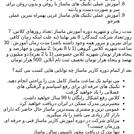
آموزش عملی تکنیک های ماساژ با روغن و بدون روغن برای
سر و صورت،دست و پا،تنه
آموزش عملی تکنیک های ماساژ غربی بهمراه تمرین عملی
هنرجو
مدت زمان و شهریه دوره آموزش ماساژ :تعداد روزهای کلاس: 7
روز:تعداد شرکت کنندگان: 8 نفر نهایتا (به علت اینکه زمان کافی
برای تمرین و مرور همه وجود داشته باشد) مدت زمان آموزش : 30
ساعت شهریه کلاس گروهی (1 تا 8 نفره) :2 میلیون و چهارصد و
پنجاه هزار تومان شهریه کلاس خصوصی (1 یا 2 نفره):دو میلیون و
نهصد و پنجاه هزار تومان تخفیف ثبت نام آنلاین :500 هزار تومان
بعد از اتمام دوره کاربر ماساژ چه توانایی هایی کسب می کنید؟
می توانید یک ساعت ماساژ کامل بدن را براحتی انجام دهید.
تکنیک های حرفه ای برای رفع اسپاسم و گرفتگی های
عضلانی را یاد خواهید گرفت.
کلاس رفع اشکال رایگان تا 99 سال خواهید داشت.
معتبرترین مدرک ممکن در ایران دریافت خواهید کرد.
عمومی ترین و مشتری پسندترین ماساژ حال حاضر که دارای
بازار کار زیادی می باشد را یاد میگیرید.
مزایای شرکت در دوره آموزش کاربر ماساژ فنی و حرفه ای
ورزمان چیست؟
تنها مدرک دریافت مجوز تاسیس سالن ماساژ