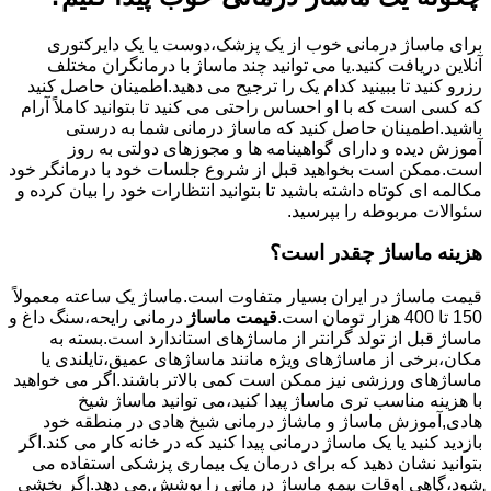
برای ماساژ درمانی خوب از یک پزشک،دوست یا یک دایرکتوری
آنلاین دریافت کنید.یا می توانید چند ماساژ با درمانگران مختلف
رزرو کنید تا ببینید کدام یک را ترجیح می دهید.اطمینان حاصل کنید
که کسی است که با او احساس راحتی می کنید تا بتوانید کاملاً آرام
باشید.اطمینان حاصل کنید که ماساژ درمانی شما به درستی
آموزش دیده و دارای گواهینامه ها و مجوزهای دولتی به روز
است.ممکن است بخواهید قبل از شروع جلسات خود با درمانگر خود
مکالمه ای کوتاه داشته باشید تا بتوانید انتظارات خود را بیان کرده و
سئوالات مربوطه را بپرسید.
هزینه ماساژ چقدر است؟
قیمت ماساژ در ایران بسیار متفاوت است.ماساژ یک ساعته معمولاً
150 تا 400 هزار تومان است.
قیمت ماساژ
درمانی رایحه،سنگ داغ و
ماساژ قبل از تولد گرانتر از ماساژهای استاندارد است.بسته به
مکان،برخی از ماساژهای ویژه مانند ماساژهای عمیق،تایلندی یا
ماساژهای ورزشی نیز ممکن است کمی بالاتر باشند.اگر می خواهید
با هزینه مناسب تری ماساژ پیدا کنید،می توانید ماساژ شیخ
هادی,آموزش ماساژ و ماشاژ درمانی شیخ هادی در منطقه خود
بازدید کنید یا یک ماساژ درمانی پیدا کنید که در خانه کار می کند.اگر
بتوانید نشان دهید که برای درمان یک بیماری پزشکی استفاده می
شود،گاهی اوقات بیمه ماساژ درمانی را پوشش می دهد.اگر بخشی