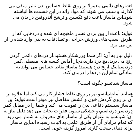
فشارهای دائمی معمولا بر روی نقاط حساس بدن تاثیر منفی می
گذارند و سبب می شوند که مواد زائد در این قسمت ها انباشته
شود.این ماساژ باعث دفع تکسین و ترشح آندروفین در بدن می
شود.
فواید: باعث از بین بردن فشار ماهیچه ای شده و دردهایی که از
طریق اسیب های ورزش،جراحی و تصادفات به بدن وارد شده را از
بین می برد.
دلیل نیاز به آن: اگر شما ورزشکار هستید،از دردهای دائمی گردن
رنج می برید،مچ درد دارید،دچار آماس کیسه های مفصلی،کمر
درد،سیاتیک،آرنج درد هستید؛ ماساژ نقاط حساس می تواند به
سادگی تمام این دردها را درمان کند.
ماساژ شیاتسو چگونه است؟
همانند آما،شیاتسو نیز بر روی نقاط فشار کار می کند،اما علاوه بر
آن بر روی گردش خون و کشش مفاصل نیز موثر است.فواید: این
ماساژ سیستم دفاعی بدن را تقویت می کند و شما را در مقابل کمر
درد،سر درد،اسم،و خشکی ستون فقرات نجات می دهد.دلیل نیاز به
آن: شیاتسو به عنوان یکی از ماساژ های معروف به شمار می رود
که تمام مزایای آن از طریق علمی به اثبات رسیده اند.این ماساژ
برای دنیای سخت کاری امروز گزینه خوبی است.