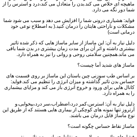
ماهیچه ای خلاص می کند.بدن را متعادل می کند،درد و استرس را از
شما دور نگه می دارد.
فواید: هشیاری درونی شما را افزایش می دهد و سبب می شود شما
مشکلات و ناراحتی هایتان را درمان کنید.( به اصطلاح نوعی خود
درمانی است)
دلیل نیاز به آن: این ماساژ از سایر ماساژ هایی که ذکر شده تاثیر
بیشتری داشته و اثر آن برای مدت زمان بیشتری در بدن شما باقی
می ماند.همچنین سلامتی روحی و روانی را نیز به همراه دارد.
ماساژ های شدید آما چیست؟
بر اساس طب سوزنی چین باستان این ماساژ بر روی قسمت های
حساس بدن تاثیر گذاشته و میزان انرژی را تنظیم می کند.فواید:
کانال هایی برای ورود و خروج انرژی باز می کند و مزایای بیشماری
را به همراه دارد.
دلیل نیاز به آن: استرس،کمر درد،اضطراب،سر درد،بیخوابی،و
آرتروز تنها نمونه های کوچکی از بیماری هایی هستند که از طریق این
نوع ماساژ قابل درمان می باشند.
ماساژ نقاط حساس چگونه است؟
فشارهای دائمی معمولا بر روی نقاط حساس بدن تاثیر منفی می