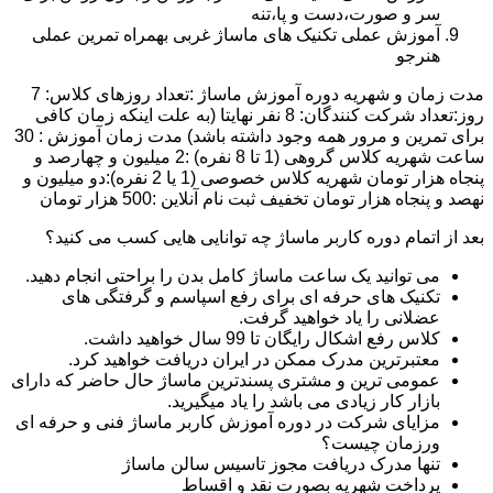
سر و صورت،دست و پا،تنه
آموزش عملی تکنیک های ماساژ غربی بهمراه تمرین عملی
هنرجو
مدت زمان و شهریه دوره آموزش ماساژ :تعداد روزهای کلاس: 7
روز:تعداد شرکت کنندگان: 8 نفر نهایتا (به علت اینکه زمان کافی
برای تمرین و مرور همه وجود داشته باشد) مدت زمان آموزش : 30
ساعت شهریه کلاس گروهی (1 تا 8 نفره) :2 میلیون و چهارصد و
پنجاه هزار تومان شهریه کلاس خصوصی (1 یا 2 نفره):دو میلیون و
نهصد و پنجاه هزار تومان تخفیف ثبت نام آنلاین :500 هزار تومان
بعد از اتمام دوره کاربر ماساژ چه توانایی هایی کسب می کنید؟
می توانید یک ساعت ماساژ کامل بدن را براحتی انجام دهید.
تکنیک های حرفه ای برای رفع اسپاسم و گرفتگی های
عضلانی را یاد خواهید گرفت.
کلاس رفع اشکال رایگان تا 99 سال خواهید داشت.
معتبرترین مدرک ممکن در ایران دریافت خواهید کرد.
عمومی ترین و مشتری پسندترین ماساژ حال حاضر که دارای
بازار کار زیادی می باشد را یاد میگیرید.
مزایای شرکت در دوره آموزش کاربر ماساژ فنی و حرفه ای
ورزمان چیست؟
تنها مدرک دریافت مجوز تاسیس سالن ماساژ
پرداخت شهریه بصورت نقد و اقساط