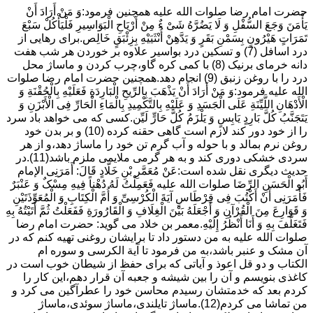
حضرت امام رضا صلوات الله علیه همچنین فرمود:وَ مَنْ أَرَادَ أَنْ
یَأْمَنَ وَجَعَ السُّفْلِ وَ لَا یَضُرَّهُ شَیْ ءٌ مِنْ أَرْیَاحِ الْبَوَاسِیرِ فَلْیَأْکُلْ سَبْعَ
تَمَرَاتٍ هَیْرُونٍ بِسَمْنِ بَقَرٍ وَ یَدَّهِنْ أُنْثَیَیْهِ بِزِئْبَقٍ خَالِص.برای رهایی از
درد اسافل (7) و تسکین درد بواسیر علاوه بر خوردن هر شب هفت
دانه خرمای برنیک (8) با کمی کره گاو،چرب کردن و ماساژ محل
درد را با روغن زنبق (9) انجام دهد.همچنین حضرت امام رضا صلوات
الله علیه فرمود:وَ مَنْ أَرَادَ أَنْ یَذْهَبَ بِالرِّیحِ الْبَارِدَةِ فَعَلَیْهِ بِالْحُقْنَةِ وَ
الْأَدْهَانِ اللَّیِّنَةِ عَلَى الْجَسَدِ وَ عَلَیْهِ بِالتَّکْمِیدِ بِالْمَاءِ الْحَارِّ فِی الْأَبْزَنِ وَ
یَتَجَنَّبُ کُلَّ بَارِدٍ یَابِسٍ وَ یَلْزَمُ کُلَّ حَارٍّ لَیِّن.کسی که می خواهد باد سرد
را از خود دور کند لازم است گاهی حقنه کرده (10) و بر بدن خود
روغن نرم بمالد و با حوله و آب گرم تن خود را ماساژ دهد،و از هر
سردی خشکی دوری کند و به هر گرمی ملایمی ملزم باشد(11).در
حدیث دیگری نقل شده است:عَنْ مُعَمَّرِ بْنِ خَلَّادٍ قَالَ: أَمَرَنِی الإمام
أَبُو الْحَسَنِ الرِّضَا صلوات الله علیه فَعَمِلْتُ لَهُ دُهْناً فِیهِ مِسْکٌ وَ عَنْبَرٌ
فَأَمَرَنِی أَنْ أَکْتُبَ فِی قِرْطَاسٍ آیَةَ الْکُرْسِیِّ وَ أُمَّ الْکِتَابِ وَ الْمُعَوِّذَتَیْنِ
وَ قَوَارِعَ مِنَ الْقُرْآنِ وَ أَجْعَلَهُ بَیْنَ الْغِلَافِ وَ الْقَارُورَةِ فَفَعَلْتُ ثُمَّ أَتَیْتُهُ بِهِ
فَتَغَلَّفَ بِهِ وَ أَنَا أَنْظُرُ إِلَیْهِ.معمر بن خلاد می گوید: حضرت امام رضا
صلوات الله علیه به من دستور داد تا برایشان روغنى تهیه کنم که در
آن مشک و عنبر باشد،به من فرمود تا آیة الکرسى و سوره ام
الکتاب و دو قل اعوذ و آیاتى که براى حفظ از شیطان خوب است در
کاغذى بنویسم و آن را بین شیشه و جعبه آن قرار دهم،این کار را
کردم بعد که خدمتشان رسیدم محاسن خود را عطرآگین می کرد و
من تماشا می کردم(12).ماساژ تایلندی،ماساژ سوئدی،ماساژ