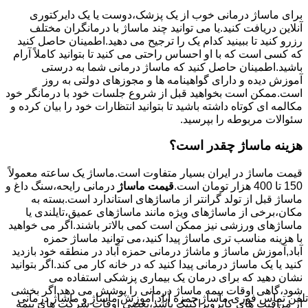
برای ماساژ درمانی خوب از یک پزشک،دوست یا یک دایرکتوری
آنلاین دریافت کنید.یا می توانید چند ماساژ با درمانگران مختلف
رزرو کنید تا ببینید کدام یک را ترجیح می دهید.اطمینان حاصل کنید
که کسی است که با او احساس راحتی می کنید تا بتوانید کاملاً آرام
باشید.اطمینان حاصل کنید که ماساژ درمانی شما به درستی
آموزش دیده و دارای گواهینامه ها و مجوزهای دولتی به روز
است.ممکن است بخواهید قبل از شروع جلسات خود با درمانگر خود
مکالمه ای کوتاه داشته باشید تا بتوانید انتظارات خود را بیان کرده و
سئوالات مربوطه را بپرسید.
هزینه ماساژ چقدر است؟
قیمت ماساژ در ایران بسیار متفاوت است.ماساژ یک ساعته معمولاً
150 تا 400 هزار تومان است.
قیمت ماساژ
درمانی رایحه،سنگ داغ و
ماساژ قبل از تولد گرانتر از ماساژهای استاندارد است.بسته به
مکان،برخی از ماساژهای ویژه مانند ماساژهای عمیق،تایلندی یا
ماساژهای ورزشی نیز ممکن است کمی بالاتر باشند.اگر می خواهید
با هزینه مناسب تری ماساژ پیدا کنید،می توانید ماساژ حمزه
آباد,آموزش ماساژ و ماشاژ درمانی حمزه آباد در منطقه خود بازدید
کنید یا یک ماساژ درمانی پیدا کنید که در خانه کار می کند.اگر بتوانید
نشان دهید که برای درمان یک بیماری پزشکی استفاده می
شود،گاهی اوقات بیمه ماساژ درمانی را پوشش می دهد.اگر بخشی
تلفن تماس فوری
ماساژ حمزه آباد,آموزش ماساژ و ماشاژ درمانی
از مراقبت های کایروپراکتیک باشد،بعضی اوقات شرکت های بیمه