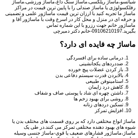
شیاتسو،ماساژ ریلکسی،ماساژ سنگ داغ،ماساژ ورزشی،ماساژ
رفلکسولوژی یا ماساژ صندلی را با پایین ترین قیمت در مراکز
ماساژ ما تجربه کنید با ارزان ترین قیمت ماساژور علمی و تضمینی
و حرفه ای در منزل و محل کار در اسرع وقت با ماساژور آقا و
ماساژور خانم جهت رزرو با این شماره تماس
بگیرید.09106210197-خانم دکتر دمیرچی
ماساژ چه فایده ای دارد؟
درمانی ساده برای افسردگی
ضددردهای یکجانشینی
باز کردن عضلات پیچ خورده
بالابردن قدرت سیستم دفاعی بدن
استامینوفن طبیعی
کاهش درد زایمان
داشتن چهره ای شاد با پوستی صاف و شفاف
روشی برای بهبود زخم ها
تسکین دردهای زنانه
افزایش تمرکز
ماساژ انواع مختلفی دارد که بر روی قسمت های مختلف بدن یا
شیوه های بهبود دهنده مختلفی تمرکز می کنند.در طی یک
ماساژ،ماساژور فشارهای ضعیف یا قوی-ماساژ جنسی وسیله