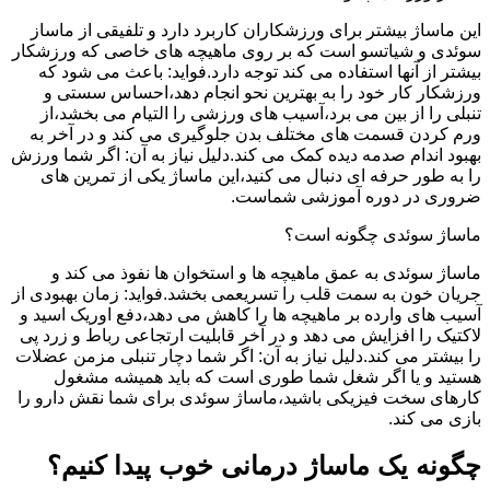
این ماساژ بیشتر برای ورزشکاران کاربرد دارد و تلفیقی از ماساز
سوئدی و شیاتسو است که بر روی ماهیچه های خاصی که ورزشکار
بیشتر از آنها استفاده می کند توجه دارد.فواید: باعث می شود که
ورزشکار کار خود را به بهترین نحو انجام دهد،احساس سستی و
تنبلی را از بین می برد،آسیب های ورزشی را التیام می بخشد،از
ورم کردن قسمت های مختلف بدن جلوگیری می کند و در آخر به
بهبود اندام صدمه دیده کمک می کند.دلیل نیاز به آن: اگر شما ورزش
را به طور حرفه ای دنبال می کنید،این ماساژ یکی از تمرین های
ضروری در دوره آموزشی شماست.
ماساژ سوئدی چگونه است؟
ماساژ سوئدی به عمق ماهیچه ها و استخوان ها نفوذ می کند و
جریان خون به سمت قلب را تسریعمی بخشد.فواید: زمان بهبودی از
آسیب های وارده بر ماهیچه ها را کاهش می دهد،دفع اوریک اسید و
لاکتیک را افزایش می دهد و در آخر قابلیت ارتجاعی رباط و زرد پی
را بیشتر می کند.دلیل نیاز به آن: اگر شما دچار تنبلی مزمن عضلات
هستید و یا اگر شغل شما طوری است که باید همیشه مشغول
کارهای سخت فیزیکی باشید،ماساژ سوئدی برای شما نقش دارو را
بازی می کند.
چگونه یک ماساژ درمانی خوب پیدا کنیم؟