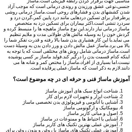
مناسبی جهت برقرار کردن رابطه فیزیکی است.ماساژ
جنسی،نوعی عشق ورزیدن و روندی درمانی است که موجب آزاد
شدن کششهای بدن و فشارهای روحی است.ماساژ درمانی روشی
پرطرفدار برای تسکین دردهایی مانند درد پایین کمر،گردن درد و
سردرد تنشی است.اکثر بیماران برای تسکین درد به متخصص
ماساژ درمانی نیاز دارند.این نوع ماساژ ماهیچه ها را منبسط کرده و
گردش خون را به وسیله مالش های طولانی مدت و ملایم تنظیم
می نماید.با این کار هشیاری بدن شما بالا رفته و قدرت تفکر شما را
بالا می برد.ماساژ عمل مالش دادن و ورز دادن بدن به وسیلۀ دست
است.ماساژ درمانی شامل روش های مختلفی است که با توجه به
اینکه کدام قسمت بدن را درگیر کند.فواید ماساژ بر کسی پوشیده
نیست.اما بسیاری از افراد،ماساژ را مختص کمر و شانه ها می
دانند.لازم به ذکر است که ماساژ،عملی پرفایده است.
آموزش ماساژ فنی و حرفه ای در چه موضوع است؟
شناخت انواع سبک های آموزش ماساژ
شناخت ابزار و تجهیزات لازم برای کار
آشنایی با آناتومی و فیزیولوژی بدن تخصصی ماساژ
بیومکانیک و ارگونومی ماساژ
اصول و مبانی کاربر ماساژ
آشنایی با احتیاط ها و ممنوعات در ماساژ
آموزش عملی بهترین تکنیک های کاربر ماساژ
آموزش عملی تکنیک های ماساژ با روغن و بدون روغن برای