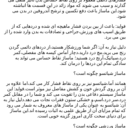
گذارند و سبب می شوند که مواد زائد در این قسمت ها انباشته
شود.این ماساژ باعث دفع تکسین و ترشح آندروفین در بدن می
شود.
فواید: باعث از بین بردن فشار ماهیچه ای شده و دردهایی که از
طریق اسیب های ورزش،جراحی و تصادفات به بدن وارد شده را از
بین می برد.
دلیل نیاز به آن: اگر شما ورزشکار هستید،از دردهای دائمی گردن
رنج می برید،مچ درد دارید،دچار آماس کیسه های مفصلی،کمر
درد،سیاتیک،آرنج درد هستید؛ ماساژ نقاط حساس می تواند به
سادگی تمام این دردها را درمان کند.
ماساژ شیاتسو چگونه است؟
همانند آما،شیاتسو نیز بر روی نقاط فشار کار می کند،اما علاوه بر
آن بر روی گردش خون و کشش مفاصل نیز موثر است.فواید: این
ماساژ سیستم دفاعی بدن را تقویت می کند و شما را در مقابل کمر
درد،سر درد،اسم،و خشکی ستون فقرات نجات می دهد.دلیل نیاز به
آن: شیاتسو به عنوان یکی از ماساژ های معروف به شمار می رود
که تمام مزایای آن از طریق علمی به اثبات رسیده اند.این ماساژ
برای دنیای سخت کاری امروز گزینه خوبی است.
ماساژ ورزشی چگونه است؟