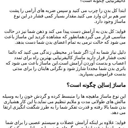
کالیفرنیایی چگونه است؟
ابتدا کل بدن را چرب می کنید و سپس ضربه های آرامی را پشت
سر هم بر آن وارد می کنید.مقدار بسیار کمی فشار در این نوع
ماساژ وجود دارد.
فواید: کل بدن به آرامش دست پیدا می کند و ذهن شما نیز در حالت
مناسبی قرار می گیرد.همانطور که مشاهده کردید این ماساژ باعث
می شود که حالت نرمی به تمام اعضای بدن شما دست بدهد.
دلیل نیاز شما به آن: اگر شما در محیطی زندگی می کنید که دائما
تحت فشار قرار دارید ماساژ کالیفرنیایی بهترین راه برای تمدد
اعصاب و بدست آوردن آرامش است.این ماساژ باعث می شود که
باتری بدن شما مجددا شارژ شود و نگرانی هایتان را برای مدتی
بدست فراموشی بسپارید.
ماساژ اِسالِن چگونه است؟
این نوع ماساژ ماهیچه ها را منبسط کرده و گردش خون را به وسیله
مالش های طولانی مدت و ملایم تنظیم می نماید.با این کار هشیاری
بدن شما بالا رفته و قدرت تفکر شما را به طرز شگفت انگیزی ارتقا
می دهد.
فواید: علاوه بر اینکه آرامش عضلات و سیستم عصبی را برای شما
به همراه دارد،غدد لنفاوی و رگ های خونی را هم وادار می کند که