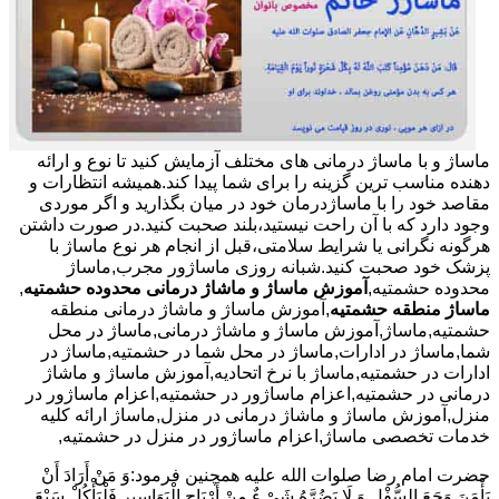
ماساژ و با ماساژ درمانی های مختلف آزمایش کنید تا نوع و ارائه
دهنده مناسب ترین گزینه را برای شما پیدا کند.همیشه انتظارات و
مقاصد خود را با ماساژدرمان خود در میان بگذارید و اگر موردی
وجود دارد که با آن راحت نیستید،بلند صحبت کنید.در صورت داشتن
هرگونه نگرانی یا شرایط سلامتی،قبل از انجام هر نوع ماساژ با
پزشک خود صحبت کنید.شبانه روزی ماساژور مجرب,ماساژ
محدوده حشمتیه,
آموزش ماساژ و ماشاژ درمانی محدوده حشمتیه
,
ماساژ منطقه حشمتیه
,آموزش ماساژ و ماشاژ درمانی منطقه
حشمتیه,ماساژ,آموزش ماساژ و ماشاژ درمانی,ماساژ در محل
شما,ماساژ در ادارات,ماساژ در محل شما در حشمتیه,ماساژ در
ادارات در حشمتیه,ماساژ با نرخ اتحادیه,آموزش ماساژ و ماشاژ
درمانی در حشمتیه,اعزام ماساژور در حشمتیه,اعزام ماساژور در
منزل,آموزش ماساژ و ماشاژ درمانی در منزل,ماساژ ارائه کلیه
خدمات تخصصی ماساژ,اعزام ماساژور در منزل در حشمتیه,
حضرت امام رضا صلوات الله علیه همچنین فرمود:وَ مَنْ أَرَادَ أَنْ
یَأْمَنَ وَجَعَ السُّفْلِ وَ لَا یَضُرَّهُ شَیْ ءٌ مِنْ أَرْیَاحِ الْبَوَاسِیرِ فَلْیَأْکُلْ سَبْعَ