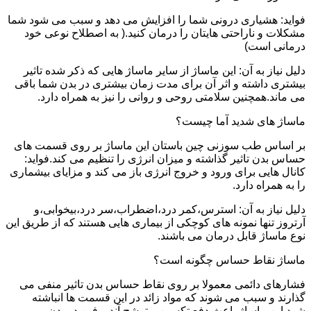
فواید: هشیاری درونی شما را افزایش می دهد و سبب می شود شما
مشکلات و ناراحتی هایتان را درمان کنید.( به اصطلاح نوعی خود
درمانی است)
دلیل نیاز به آن: این ماساژ از سایر ماساژ هایی که ذکر شده تاثیر
بیشتری داشته و اثر آن برای مدت زمان بیشتری در بدن شما باقی
می ماند.همچنین سلامتی روحی و روانی را نیز به همراه دارد.
ماساژ های شدید آما چیست؟
بر اساس طب سوزنی چین باستان این ماساژ بر روی قسمت های
حساس بدن تاثیر گذاشته و میزان انرژی را تنظیم می کند.فواید:
کانال هایی برای ورود و خروج انرژی باز می کند و مزایای بیشماری
را به همراه دارد.
دلیل نیاز به آن: استرس،کمر درد،اضطراب،سر درد،بیخوابی،و
آرتروز تنها نمونه های کوچکی از بیماری هایی هستند که از طریق این
نوع ماساژ قابل درمان می باشند.
ماساژ نقاط حساس چگونه است؟
فشارهای دائمی معمولا بر روی نقاط حساس بدن تاثیر منفی می
گذارند و سبب می شوند که مواد زائد در این قسمت ها انباشته
شود.این ماساژ باعث دفع تکسین و ترشح آندروفین در بدن می