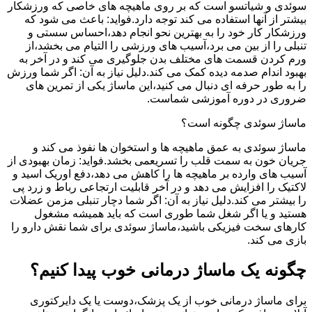
سوئدی و شیاتسو است که بر روی ماهیچه های خاصی که ورزشکار
بیشتر از آنها استفاده می کند توجه دارد.فواید: باعث می شود که
ورزشکار کار خود را به بهترین نحو انجام دهد،احساس سستی و
تنبلی را از بین می برد،آسیب های ورزشی را التیام می بخشد،از
ورم کردن قسمت های مختلف بدن جلوگیری می کند و در آخر به
بهبود اندام صدمه دیده کمک می کند.دلیل نیاز به آن: اگر شما ورزش
را به طور حرفه ای دنبال می کنید،این ماساژ یکی از تمرین های
ضروری در دوره آموزشی شماست.
ماساژ سوئدی چگونه است؟
ماساژ سوئدی به عمق ماهیچه ها و استخوان ها نفوذ می کند و
جریان خون به سمت قلب را تسریعمی بخشد.فواید: زمان بهبودی از
آسیب های وارده بر ماهیچه ها را کاهش می دهد،دفع اوریک اسید و
لاکتیک را افزایش می دهد و در آخر قابلیت ارتجاعی رباط و زرد پی
را بیشتر می کند.دلیل نیاز به آن: اگر شما دچار تنبلی مزمن عضلات
هستید و یا اگر شغل شما طوری است که باید همیشه مشغول
کارهای سخت فیزیکی باشید،ماساژ سوئدی برای شما نقش دارو را
بازی می کند.
چگونه یک ماساژ درمانی خوب پیدا کنیم؟
برای ماساژ درمانی خوب از یک پزشک،دوست یا یک دایرکتوری