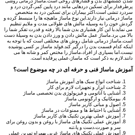
شدن کششهای بدن و فشارهای روحی است.ماساژ درمانی روشی
پرطرفدار برای تسکین دردهایی مانند درد پایین کمر،گردن درد و
سردرد تنشی است.اکثر بیماران برای تسکین درد به متخصص
ماساژ درمانی نیاز دارند.این نوع ماساژ ماهیچه ها را منبسط کرده و
گردش خون را به وسیله مالش های طولانی مدت و ملایم تنظیم
می نماید.با این کار هشیاری بدن شما بالا رفته و قدرت تفکر شما را
بالا می برد.ماساژ عمل مالش دادن و ورز دادن بدن به وسیلۀ دست
است.ماساژ درمانی شامل روش های مختلفی است که با توجه به
اینکه کدام قسمت بدن را درگیر کند.فواید ماساژ بر کسی پوشیده
نیست.اما بسیاری از افراد،ماساژ را مختص کمر و شانه ها می
دانند.لازم به ذکر است که ماساژ،عملی پرفایده است.
آموزش ماساژ فنی و حرفه ای در چه موضوع است؟
شناخت انواع سبک های آموزش ماساژ
شناخت ابزار و تجهیزات لازم برای کار
آشنایی با آناتومی و فیزیولوژی بدن تخصصی ماساژ
بیومکانیک و ارگونومی ماساژ
اصول و مبانی کاربر ماساژ
آشنایی با احتیاط ها و ممنوعات در ماساژ
آموزش عملی بهترین تکنیک های کاربر ماساژ
آموزش عملی تکنیک های ماساژ با روغن و بدون روغن برای
سر و صورت،دست و پا،تنه
آموزش عملی تکنیک های ماساژ غربی بهمراه تمرین عملی