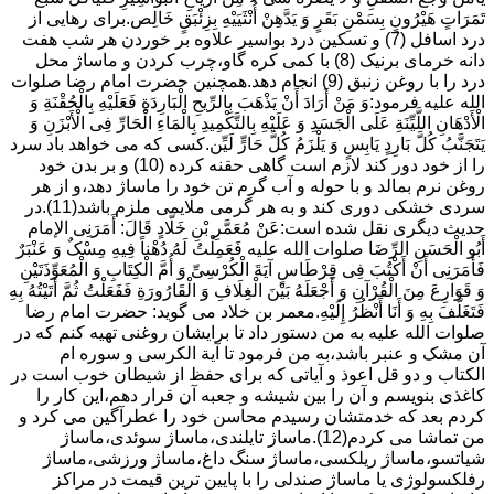
تَمَرَاتٍ هَیْرُونٍ بِسَمْنِ بَقَرٍ وَ یَدَّهِنْ أُنْثَیَیْهِ بِزِئْبَقٍ خَالِص.برای رهایی از
درد اسافل (7) و تسکین درد بواسیر علاوه بر خوردن هر شب هفت
دانه خرمای برنیک (8) با کمی کره گاو،چرب کردن و ماساژ محل
درد را با روغن زنبق (9) انجام دهد.همچنین حضرت امام رضا صلوات
الله علیه فرمود:وَ مَنْ أَرَادَ أَنْ یَذْهَبَ بِالرِّیحِ الْبَارِدَةِ فَعَلَیْهِ بِالْحُقْنَةِ وَ
الْأَدْهَانِ اللَّیِّنَةِ عَلَى الْجَسَدِ وَ عَلَیْهِ بِالتَّکْمِیدِ بِالْمَاءِ الْحَارِّ فِی الْأَبْزَنِ وَ
یَتَجَنَّبُ کُلَّ بَارِدٍ یَابِسٍ وَ یَلْزَمُ کُلَّ حَارٍّ لَیِّن.کسی که می خواهد باد سرد
را از خود دور کند لازم است گاهی حقنه کرده (10) و بر بدن خود
روغن نرم بمالد و با حوله و آب گرم تن خود را ماساژ دهد،و از هر
سردی خشکی دوری کند و به هر گرمی ملایمی ملزم باشد(11).در
حدیث دیگری نقل شده است:عَنْ مُعَمَّرِ بْنِ خَلَّادٍ قَالَ: أَمَرَنِی الإمام
أَبُو الْحَسَنِ الرِّضَا صلوات الله علیه فَعَمِلْتُ لَهُ دُهْناً فِیهِ مِسْکٌ وَ عَنْبَرٌ
فَأَمَرَنِی أَنْ أَکْتُبَ فِی قِرْطَاسٍ آیَةَ الْکُرْسِیِّ وَ أُمَّ الْکِتَابِ وَ الْمُعَوِّذَتَیْنِ
وَ قَوَارِعَ مِنَ الْقُرْآنِ وَ أَجْعَلَهُ بَیْنَ الْغِلَافِ وَ الْقَارُورَةِ فَفَعَلْتُ ثُمَّ أَتَیْتُهُ بِهِ
فَتَغَلَّفَ بِهِ وَ أَنَا أَنْظُرُ إِلَیْهِ.معمر بن خلاد می گوید: حضرت امام رضا
صلوات الله علیه به من دستور داد تا برایشان روغنى تهیه کنم که در
آن مشک و عنبر باشد،به من فرمود تا آیة الکرسى و سوره ام
الکتاب و دو قل اعوذ و آیاتى که براى حفظ از شیطان خوب است در
کاغذى بنویسم و آن را بین شیشه و جعبه آن قرار دهم،این کار را
کردم بعد که خدمتشان رسیدم محاسن خود را عطرآگین می کرد و
من تماشا می کردم(12).ماساژ تایلندی،ماساژ سوئدی،ماساژ
شیاتسو،ماساژ ریلکسی،ماساژ سنگ داغ،ماساژ ورزشی،ماساژ
رفلکسولوژی یا ماساژ صندلی را با پایین ترین قیمت در مراکز