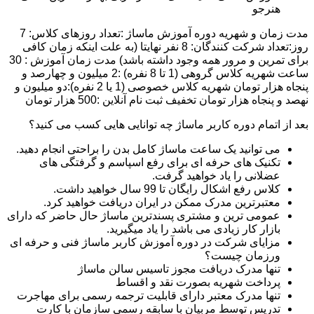
هنرجو
مدت زمان و شهریه دوره آموزش ماساژ :تعداد روزهای کلاس: 7
روز:تعداد شرکت کنندگان: 8 نفر نهایتا (به علت اینکه زمان کافی
برای تمرین و مرور همه وجود داشته باشد) مدت زمان آموزش : 30
ساعت شهریه کلاس گروهی (1 تا 8 نفره) :2 میلیون و چهارصد و
پنجاه هزار تومان شهریه کلاس خصوصی (1 یا 2 نفره):دو میلیون و
نهصد و پنجاه هزار تومان تخفیف ثبت نام آنلاین :500 هزار تومان
بعد از اتمام دوره کاربر ماساژ چه توانایی هایی کسب می کنید؟
می توانید یک ساعت ماساژ کامل بدن را براحتی انجام دهید.
تکنیک های حرفه ای برای رفع اسپاسم و گرفتگی های
عضلانی را یاد خواهید گرفت.
کلاس رفع اشکال رایگان تا 99 سال خواهید داشت.
معتبرترین مدرک ممکن در ایران دریافت خواهید کرد.
عمومی ترین و مشتری پسندترین ماساژ حال حاضر که دارای
بازار کار زیادی می باشد را یاد میگیرید.
مزایای شرکت در دوره آموزش کاربر ماساژ فنی و حرفه ای
ورزمان چیست؟
تنها مدرک دریافت مجوز تاسیس سالن ماساژ
پرداخت شهریه بصورت نقد و اقساط
تنها مدرک معتبر دارای قابلیت ترجمه رسمی برای مهاجرت
تدریس توسط مربیان با سابقه رسمی سازمان با کارت