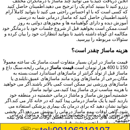
آنلاین دریافت کنید.یا می توانید چند ماساژ با درمانگران مختلف
رزرو کنید تا ببینید کدام یک را ترجیح می دهید.اطمینان حاصل کنید
که کسی است که با او احساس راحتی می کنید تا بتوانید کاملاً آرام
باشید.اطمینان حاصل کنید که ماساژ درمانی شما به درستی
آموزش دیده و دارای گواهینامه ها و مجوزهای دولتی به روز
است.ممکن است بخواهید قبل از شروع جلسات خود با درمانگر خود
مکالمه ای کوتاه داشته باشید تا بتوانید انتظارات خود را بیان کرده و
سئوالات مربوطه را بپرسید.
هزینه ماساژ چقدر است؟
قیمت ماساژ در ایران بسیار متفاوت است.ماساژ یک ساعته معمولاً
150 تا 400 هزار تومان است.
قیمت ماساژ
درمانی رایحه،سنگ داغ و
ماساژ قبل از تولد گرانتر از ماساژهای استاندارد است.بسته به
مکان،برخی از ماساژهای ویژه مانند ماساژهای عمیق،تایلندی یا
ماساژهای ورزشی نیز ممکن است کمی بالاتر باشند.اگر می خواهید
با هزینه مناسب تری ماساژ پیدا کنید،می توانید ماساژ
حشمتیه,آموزش ماساژ و ماشاژ درمانی حشمتیه در منطقه خود
بازدید کنید یا یک ماساژ درمانی پیدا کنید که در خانه کار می کند.اگر
بتوانید نشان دهید که برای درمان یک بیماری پزشکی استفاده می
شود،گاهی اوقات بیمه ماساژ درمانی را پوشش می دهد.اگر بخشی
تلفن تماس فوری
ماساژ حشمتیه,آموزش ماساژ و ماشاژ درمانی
از مراقبت های کایروپراکتیک باشد،بعضی اوقات شرکت های بیمه
حشمتیه
ماساژ درمانی را تحت پوشش قرار می دهند.