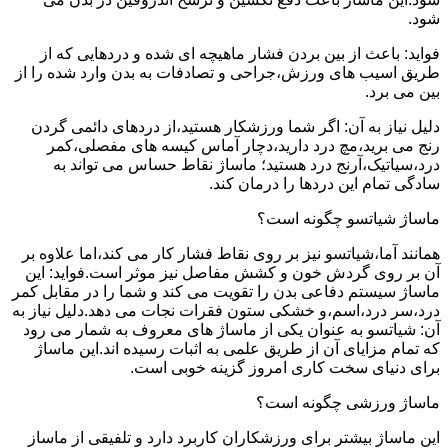
شود.
فواید: باعث از بین بردن فشار ماهیچه ای شده و دردهایی که از
طریق اسیب های ورزش،جراحی و تصادفات به بدن وارد شده را از
بین می برد.
دلیل نیاز به آن: اگر شما ورزشکار هستید،از دردهای دائمی گردن
رنج می برید،مچ درد دارید،دچار آماس کیسه های مفصلی،کمر
درد،سیاتیک،آرنج درد هستید؛ ماساژ نقاط حساس می تواند به
سادگی تمام این دردها را درمان کند.
ماساژ شیاتسو چگونه است؟
همانند آما،شیاتسو نیز بر روی نقاط فشار کار می کند،اما علاوه بر
آن بر روی گردش خون و کشش مفاصل نیز موثر است.فواید: این
ماساژ سیستم دفاعی بدن را تقویت می کند و شما را در مقابل کمر
درد،سر درد،اسم،و خشکی ستون فقرات نجات می دهد.دلیل نیاز به
آن: شیاتسو به عنوان یکی از ماساژ های معروف به شمار می رود
که تمام مزایای آن از طریق علمی به اثبات رسیده اند.این ماساژ
برای دنیای سخت کاری امروز گزینه خوبی است.
ماساژ ورزشی چگونه است؟
این ماساژ بیشتر برای ورزشکاران کاربرد دارد و تلفیقی از ماساز