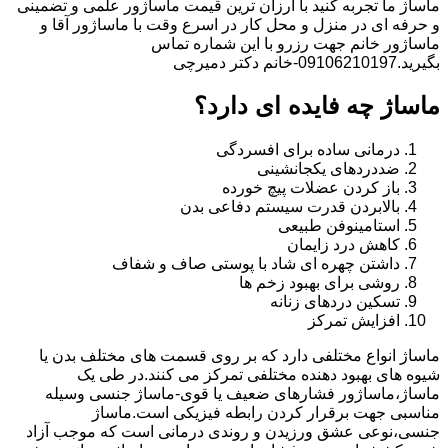
ماساژ ما تجربه کنید با ارزان ترین قیمت ماساژور علمی و تضمینی
و حرفه ای در منزل و محل کار در اسرع وقت با ماساژور آقا و
ماساژور خانم جهت رزرو با این شماره تماس
بگیرید.09106210197-خانم دکتر دمیرچی
ماساژ چه فایده ای دارد؟
درمانی ساده برای افسردگی
ضددردهای یکجانشینی
باز کردن عضلات پیچ خورده
بالابردن قدرت سیستم دفاعی بدن
استامینوفن طبیعی
کاهش درد زایمان
داشتن چهره ای شاد با پوستی صاف و شفاف
روشی برای بهبود زخم ها
تسکین دردهای زنانه
افزایش تمرکز
ماساژ انواع مختلفی دارد که بر روی قسمت های مختلف بدن یا
شیوه های بهبود دهنده مختلفی تمرکز می کنند.در طی یک
ماساژ،ماساژور فشارهای ضعیف یا قوی-ماساژ جنسی وسیله
مناسبی جهت برقرار کردن رابطه فیزیکی است.ماساژ
جنسی،نوعی عشق ورزیدن و روندی درمانی است که موجب آزاد