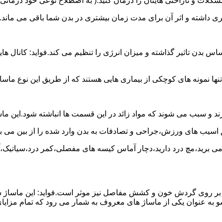
لات و ناراحتی هایتان را درمان کنید.( به اصطلاح نوعی خود درمانی
شتری داشته و اثر آن برای مدت زمان بیشتری در بدن شما باقی می ماند.
 تاثیر گذاشته و میزان انرژی را تنظیم می کند.فواید: کانال هایی 
نها نمونه های کوچکی از بیماری هایی هستند که از طریق این نوع ماسا
د و سبب می شوند که مواد زائد در این قسمت ها انباشته شود.این ما
ق اسیب های ورزش،جراحی و تصادفات به بدن وارد شده را از بین می بر
ج می برید،مچ درد دارید،دچار آماس کیسه های مفصلی،کمر درد،سیاتیک،
 آن بر روی گردش خون و کشش مفاصل نیز موثر است.فواید: این ماساژ 
 به عنوان یکی از ماساژ های معروف به شمار می رود که تمام مزایای 