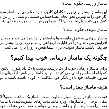
ماساژ ورزشی چگونه است؟
این ماساژ بیشتر برای ورزشکاران کاربرد دارد و تلفیقی از ماساز س
کار خود را به بهترین نحو انجام دهد،احساس سستی و تنبلی را از بی
کمک می کند.دلیل نیاز به آن: اگر شما ورزش را به طور حرفه ای دن
ماساژ سوئدی چگونه است؟
ماساژ سوئدی به عمق ماهیچه ها و استخوان ها نفوذ می کند و جریان 
افزایش می دهد و در آخر قابلیت ارتجاعی رباط و زرد پی را بیشتر 
فیزیکی باشید،ماساژ سوئدی برای شما نقش دارو را بازی می کند.
چگونه یک ماساژ درمانی خوب پیدا کنیم؟
برای ماساژ درمانی خوب از یک پزشک،دوست یا یک دایرکتوری آنلاین در
که با او احساس راحتی می کنید تا بتوانید کاملاً آرام باشید.اطمینا
شروع جلسات خود با درمانگر خود مکالمه ای کوتاه داشته باشید تا بتوا
هزینه ماساژ چقدر است؟
قیمت ماساژ در ایران بسیار متفاوت است.ماساژ یک ساعته معمولاً 150 تا 400 هزار تومان است.
مکان،برخی از ماساژهای ویژه مانند ماساژهای عمیق،تایلندی یا ماساژ
قصاب,آموزش ماساژ و ماشاژ درمانی جوانمرد قصاب در منطقه خود بازدی