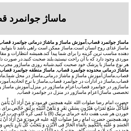
ماساژ جوانمرد ق
ماساژ جوانمرد قصاب
,
آموزش ماساژ و ماشاژ درمانی جوانمرد قصاب
ماساژ غذای روح انسان است.ماساژ ممکن است راهی باشد تا بتوانید
دهنده مناسب ترین گزینه را برای شما پیدا کند.همیشه انتظارات و مقاص
موردی وجود دارد که با آن راحت نیستید،بلند صحبت کنید.در صورت دا
هر نوع ماساژ با پزشک خود صحبت کنید.شبانه روزی ماساژور مجرب
ماشاژ درمانی محدوده جوانمرد قصاب
,
ماساژ منطقه جوانمرد قصاب
قصاب,ماساژ,آموزش ماساژ و ماشاژ درمانی,ماساژ در محل شما,ماساژ
قصاب,ماساژ در ادارات در جوانمرد قصاب,ماساژ با نرخ اتحادیه,آمو
ماساژور در جوانمرد قصاب,اعزام ماساژور در منزل,آموزش ماساژ و م
تخصصی ماساژ,اعزام ماساژور در منزل در جوانمرد قصاب,
حضرت امام رضا صلوات الله علیه همچنین فرمود:وَ مَنْ أَرَادَ أَنْ یَأْمَنَ وَجَعَ السُّف
دهد.همچنین حضرت امام رضا صلوات الله علیه فرمود:وَ مَنْ أَرَادَ أَنْ یَذْهَبَ بِالرِّیحِ الْ
الْجَسَدِ وَ عَلَیْهِ بِالتَّکْمِیدِ بِالْمَاءِ الْحَارِّ فِی الْأَبْزَنِ وَ یَتَجَنَّبُ کُلَّ بَارِ
خود دور کند لازم است گاهی حقنه کرده (