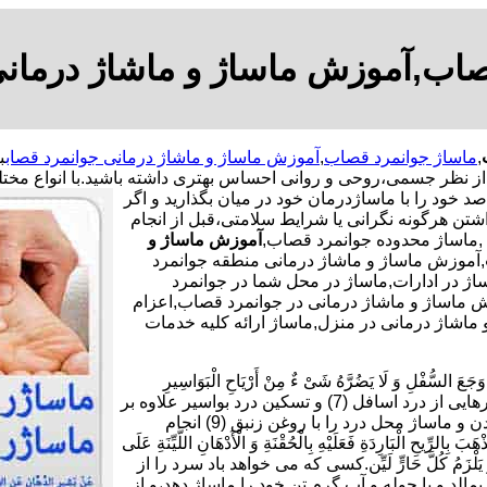
صاب,آموزش ماساژ و ماشاژ درمان
,
ماساژ جوانمرد قصاب
,
آموزش ماساژ و ماشاژ درمانی جوانمرد قصاب
ب
 از نظر جسمی،روحی و روانی احساس بهتری داشته باشید.
با انواع مخت
د خود را با ماساژدرمان خود در میان بگذارید و اگر
شتن هرگونه نگرانی یا شرایط سلامتی،قبل از انجام
,ماساژ محدوده جوانمرد قصاب,
آموزش ماساژ و
,آموزش ماساژ و ماشاژ درمانی منطقه جوانمرد
 در ادارات,ماساژ در محل شما در جوانمرد
زش ماساژ و ماشاژ درمانی در جوانمرد قصاب,اعزام
اشاژ درمانی در منزل,ماساژ ارائه کلیه خدمات
ْلِ وَ لَا یَضُرَّهُ شَیْ ءٌ مِنْ أَرْیَاحِ الْبَوَاسِیرِ
فَلْیَأْکُلْ سَبْعَ تَمَرَاتٍ هَیْرُونٍ بِسَمْنِ بَقَرٍ وَ یَدَّهِنْ أُنْثَیَیْهِ بِزِئْبَقٍ خَالِص.برای رهایی از درد اسافل (7) و تسکین درد بواسیر علاوه بر
خوردن هر شب هفت دانه خرمای برنیک (8) با کمی کره گاو،چرب کردن و ماساژ محل درد را با روغن زنبق (9) انجام
بَارِدَةِ فَعَلَیْهِ بِالْحُقْنَةِ وَ الْأَدْهَانِ اللَّیِّنَةِ عَلَى
دٍ یَابِسٍ وَ یَلْزَمُ کُلَّ حَارٍّ لَیِّن.کسی که می خواهد باد سرد را از
10) و بر بدن خود روغن نرم بمالد و با حوله و آب گرم تن خود را ماساژ دهد،و از