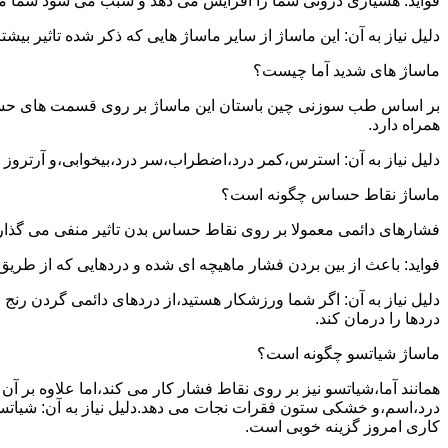
فواید: هشیاری درونی شما را افزایش می دهد و سبب می شود شما مشک
دلیل نیاز به آن: این ماساژ از سایر ماساژ هایی که ذکر شده تاثیر بی
ماساژ های شدید آما چیست؟
بر اساس طب سوزنی چین باستان این ماساژ بر روی قسمت های حساس بدن
همراه دارد.
دلیل نیاز به آن: استرس،کمر درد،اضطراب،سر درد،بیخوابی،و آرتروز ت
ماساژ نقاط حساس چگونه است؟
فشارهای دائمی معمولا بر روی نقاط حساس بدن تاثیر منفی می گذارن
فواید: باعث از بین بردن فشار ماهیچه ای شده و دردهایی که از طری
دلیل نیاز به آن: اگر شما ورزشکار هستید،از دردهای دائمی گردن رن
دردها را درمان کند.
ماساژ شیاتسو چگونه است؟
همانند آما،شیاتسو نیز بر روی نقاط فشار کار می کند،اما علاوه بر
درد،اسم،و خشکی ستون فقرات نجات می دهد.دلیل نیاز به آن: شیاتسو
کاری امروز گزینه خوبی است.