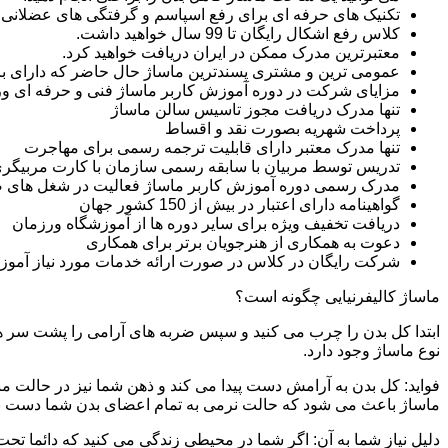
تکنیک های حرفه ای برای رفع اسپاسم و گرفتگی های عضلانی ر
کلاس رفع اشکال رایگان تا 99 سال خواهید داشت.
معتبرترین مدرک ممکن در ایران دریافت خواهید کرد.
عمومی ترین و مشتری پسندترین ماساژ حال حاضر که دارای بازار
مزایای شرکت در دوره آموزش کاربر ماساژ فنی و حرفه ای 
تنها مدرک دریافت مجوز تاسیس سالن ماساژ
پرداخت شهریه بصورت نقد و اقساط
تنها مدرک معتبر دارای قابلیت ترجمه رسمی برای مهاجرت
تدریس توسط مربیان با سابقه رسمی سازمان با کارت مربیگری
مدرک رسمی دوره آموزش کاربر ماساژ فعالیت در شغل های 
گواهینامه دارای اعتبار در بیش از 150 کشور جهان
دریافت تخفیف ویژه برای سایر دوره ها از آموزشگاه ورزمان
دعوت به همکاری از هنرجویان برتر برای همکاری
شرکت رایگان در کلاس در صورت ارائه خدمات مورد نیاز آموز
ماساژ کالیفرنیایی چگونه است؟
ابتدا کل بدن را چرب می کنید و سپس ضربه های آرامی را پشت سر هم 
نوع ماساژ وجود دارد.
فواید: کل بدن به آرامش دست پیدا می کند و ذهن شما نیز در حالت م
ماساژ باعث می شود که حالت نرمی به تمام اعضای بدن شما دست ب
دلیل نیاز شما به آن: اگر شما در محیطی زندگی می کنید که دائما تحت 