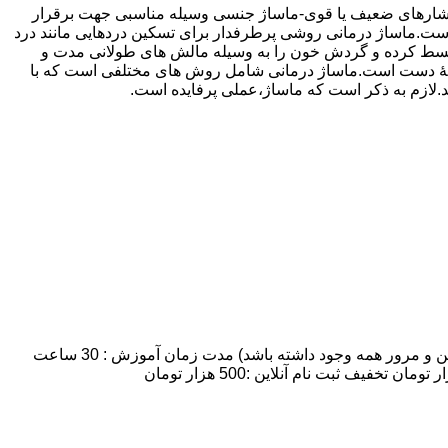
 فشارهای ضعیف یا قوی-ماساژ جنسی وسیله مناسبی جهت برقرار
ماساژ درمانی روشی پرطرفدار برای تسکین دردهایی مانند درد
 منبسط کرده و گردش خون را به وسیله مالش های طولانی مدت و
ه وسیلۀ دست است.ماساژ درمانی شامل روش های مختلفی است که با
ند.لازم به ذکر است که ماساژ،عملی پرفایده است.
مدت زمان و شهریه دوره آموزش ماساژ :تعداد روزهای کلاس: 7 روز:تعداد شرکت کنندگان: 8 نفر نهایتا (به علت اینکه زمان کافی برای تمرین و مرور همه وجود داشته باشد) مدت زمان آموزش : 30 ساعت