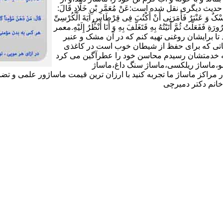
شکی دوری کند و به هر گرمی ملایمی ملزم باشد(11).در حدیث دیگری نقل شده است:عَنْ مُعَمَّرِ بْنِ خَلَّادٍ قَالَ:
 وَ عَنْبَرٌ فَأَمَرَنِی أَنْ أَکْتُبَ فِی قِرْطَاسٍ آیَةَ الْکُرْسِیِّ
ورَةِ فَفَعَلْتُ ثُمَّ أَتَیْتُهُ بِهِ فَتَغَلَّفَ بِهِ وَ أَنَا أَنْظُرُ إِلَیْهِ.معمر
تا برایشان روغنى تهیه کنم که در آن مشک و عنبر
 آیاتى که براى حفظ از شیطان خوب است در کاغذى
د که خدمتشان رسیدم محاسن خود را عطرآگین می کرد
ماساژ شیاتسو،ماساژ ریلکسی،ماساژ سنگ داغ،ماساژ
 مراکز ماساژ ما تجربه کنید با ارزان ترین قیمت ماساژور علمی و تض