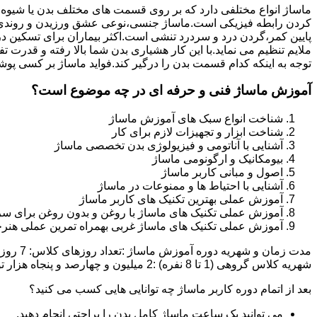
ماساژ انواع مختلفی دارد که بر روی قسمت های مختلف بدن یا شیوه
کردن رابطه فیزیکی است.ماساژ جنسی،نوعی عشق ورزیدن و روندی 
پایین کمر،گردن درد و سردرد تنشی است.اکثر بیماران برای تسکین د
ملایم تنظیم می نماید.با این کار هشیاری بدن شما بالا رفته و قدر
توجه به اینکه کدام قسمت بدن را درگیر کند.فواید ماساژ بر کسی پوش
آموزش ماساژ فنی و حرفه ای در چه موضوع است؟
شناخت انواع سبک های آموزش ماساژ
شناخت ابزار و تجهیزات لازم برای کار
آشنایی با آناتومی و فیزیولوژی بدن تخصصی ماساژ
بیومکانیک و ارگونومی ماساژ
اصول و مبانی کاربر ماساژ
آشنایی با احتیاط ها و ممنوعات در ماساژ
آموزش عملی بهترین تکنیک های کاربر ماساژ
آموزش عملی تکنیک های ماساژ با روغن و بدون روغن برای سر
آموزش عملی تکنیک های ماساژ غربی بهمراه تمرین عملی هنرج
شهریه کلاس گروهی (1 تا 8 نفره) :2 میلیون و چهارصد و پنجاه هزار تومان شهریه کلاس خصوصی (1 یا 2 نفره):دو میلیون و نهصد و پنجاه هزار تومان تخفیف ثبت نام آنلاین :500 هزار تومان
بعد از اتمام دوره کاربر ماساژ چه توانایی هایی کسب می کنید؟
می توانید یک ساعت ماساژ کامل بدن را براحتی انجام دهید.