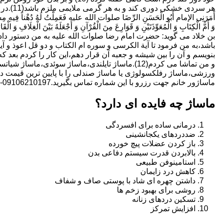
هر سردی خ
أَمَرَنِی الإمام أَبُو الْحَسَنِ الرِّضَا صلوات الله علیه فَعَمِلْتُ لَهُ دُهْناً فِیهِ مِسْکٌ
وَ أُمَّ الْکِتَابِ وَ الْمُعَوِّذَتَیْنِ وَ قَوَارِعَ مِنَ الْقُرْآنِ وَ أَجْعَلَهُ بَیْنَ الْغِلَافِ وَ الْقَارُ
بن خلاد می گوید: حضرت امام رضا صلوات الله علیه به من دستور داد 
باشد،به من فرمود تا آیة الکرسى و سوره ام الکتاب و دو قل اعوذ و
بنویسم و آن را بین شیشه و جعبه آن قرار دهم،این کار را کردم بع
و من تماشا می کردم(12).ماساژ تایلندی،ماساژ سوئدی،
ورزشی،ماساژ رفلکسولوژی یا ماساژ صندلی را با پایین ترین قیمت در
ماساژور خانم جهت رزرو با این شماره تماس بگیرید.09106210197-خانم دکتر دمیرچی
ماساژ چه فایده ای دارد؟
درمانی ساده برای افسردگی
ضددردهای یکجانشینی
باز کردن عضلات پیچ خورده
بالابردن قدرت سیستم دفاعی بدن
استامینوفن طبیعی
کاهش درد زایمان
داشتن چهره ای شاد با پوستی صاف و شفاف
روشی برای بهبود زخم ها
تسکین دردهای زنانه
افزایش تمرکز