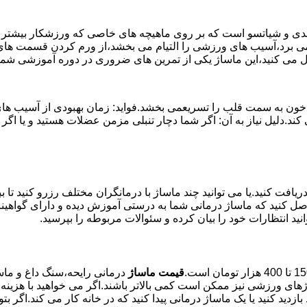
وئدی و شیاتسو است که بر روی ماهیچه های خاصی که ورزشکار بیشتر از
ن می برد،آسیب های ورزشی را التیام می بخشد،از ورم کردن قسمت های 
بال می کنید،این ماساژ یکی از تمرین های ضروری در دوره آموزشی ش
خون به سمت قلب را تسریعمی بخشد.فواید: زمان بهبودی از آسیب های و
می کند.دلیل نیاز به آن: اگر شما دچار تنبلی مزمن عضلات هستید و 
یافت کنید.یا می توانید چند ماساژ با درمانگران مختلف رزرو کنید تا 
ن حاصل کنید که ماساژ درمانی شما به درستی آموزش دیده و دارای گواه
نید انتظارات خود را بیان کرده و سئوالات مربوطه را بپرسید.
قیمت ماساژ
درمانی رایحه،سنگ داغ و ماسا
های ورزشی نیز ممکن است کمی بالاتر باشند.اگر می خواهید با هزینه م
د کنید یا یک ماساژ درمانی پیدا کنید که در خانه کار می کند.اگر بت