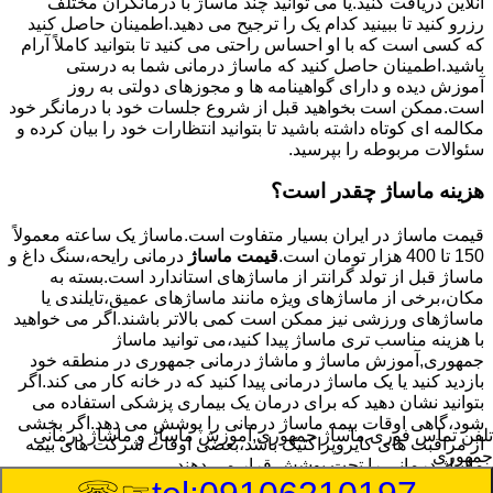
آنلاین دریافت کنید.یا می توانید چند ماساژ با درمانگران مختلف
رزرو کنید تا ببینید کدام یک را ترجیح می دهید.اطمینان حاصل کنید
که کسی است که با او احساس راحتی می کنید تا بتوانید کاملاً آرام
باشید.اطمینان حاصل کنید که ماساژ درمانی شما به درستی
آموزش دیده و دارای گواهینامه ها و مجوزهای دولتی به روز
است.ممکن است بخواهید قبل از شروع جلسات خود با درمانگر خود
مکالمه ای کوتاه داشته باشید تا بتوانید انتظارات خود را بیان کرده و
سئوالات مربوطه را بپرسید.
هزینه ماساژ چقدر است؟
قیمت ماساژ در ایران بسیار متفاوت است.ماساژ یک ساعته معمولاً
150 تا 400 هزار تومان است.
قیمت ماساژ
درمانی رایحه،سنگ داغ و
ماساژ قبل از تولد گرانتر از ماساژهای استاندارد است.بسته به
مکان،برخی از ماساژهای ویژه مانند ماساژهای عمیق،تایلندی یا
ماساژهای ورزشی نیز ممکن است کمی بالاتر باشند.اگر می خواهید
با هزینه مناسب تری ماساژ پیدا کنید،می توانید ماساژ
جمهوری,آموزش ماساژ و ماشاژ درمانی جمهوری در منطقه خود
بازدید کنید یا یک ماساژ درمانی پیدا کنید که در خانه کار می کند.اگر
بتوانید نشان دهید که برای درمان یک بیماری پزشکی استفاده می
شود،گاهی اوقات بیمه ماساژ درمانی را پوشش می دهد.اگر بخشی
تلفن تماس فوری
ماساژ جمهوری,آموزش ماساژ و ماشاژ درمانی
از مراقبت های کایروپراکتیک باشد،بعضی اوقات شرکت های بیمه
جمهوری
ماساژ درمانی را تحت پوشش قرار می دهند.