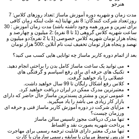
هنرجو
مدت زمان و شهریه دوره آموزش ماساژ :تعداد روزهای کلاس: 7
روز:تعداد شرکت کنندگان: 8 نفر نهایتا (به علت اینکه زمان کافی
برای تمرین و مرور همه وجود داشته باشد) مدت زمان آموزش : 30
ساعت شهریه کلاس گروهی (1 تا 8 نفره) :2 میلیون و چهارصد و
پنجاه هزار تومان شهریه کلاس خصوصی (1 یا 2 نفره):دو میلیون و
نهصد و پنجاه هزار تومان تخفیف ثبت نام آنلاین :500 هزار تومان
بعد از اتمام دوره کاربر ماساژ چه توانایی هایی کسب می کنید؟
می توانید یک ساعت ماساژ کامل بدن را براحتی انجام دهید.
تکنیک های حرفه ای برای رفع اسپاسم و گرفتگی های
عضلانی را یاد خواهید گرفت.
کلاس رفع اشکال رایگان تا 99 سال خواهید داشت.
معتبرترین مدرک ممکن در ایران دریافت خواهید کرد.
عمومی ترین و مشتری پسندترین ماساژ حال حاضر که دارای
بازار کار زیادی می باشد را یاد میگیرید.
مزایای شرکت در دوره آموزش کاربر ماساژ فنی و حرفه ای
ورزمان چیست؟
تنها مدرک دریافت مجوز تاسیس سالن ماساژ
پرداخت شهریه بصورت نقد و اقساط
تنها مدرک معتبر دارای قابلیت ترجمه رسمی برای مهاجرت
تدریس توسط مربیان با سابقه رسمی سازمان با کارت