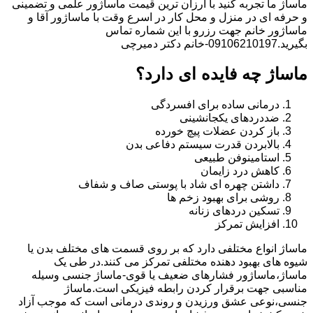
ماساژ ما تجربه کنید با ارزان ترین قیمت ماساژور علمی و تضمینی
و حرفه ای در منزل و محل کار در اسرع وقت با ماساژور آقا و
ماساژور خانم جهت رزرو با این شماره تماس
بگیرید.09106210197-خانم دکتر دمیرچی
ماساژ چه فایده ای دارد؟
درمانی ساده برای افسردگی
ضددردهای یکجانشینی
باز کردن عضلات پیچ خورده
بالابردن قدرت سیستم دفاعی بدن
استامینوفن طبیعی
کاهش درد زایمان
داشتن چهره ای شاد با پوستی صاف و شفاف
روشی برای بهبود زخم ها
تسکین دردهای زنانه
افزایش تمرکز
ماساژ انواع مختلفی دارد که بر روی قسمت های مختلف بدن یا
شیوه های بهبود دهنده مختلفی تمرکز می کنند.در طی یک
ماساژ،ماساژور فشارهای ضعیف یا قوی-ماساژ جنسی وسیله
مناسبی جهت برقرار کردن رابطه فیزیکی است.ماساژ
جنسی،نوعی عشق ورزیدن و روندی درمانی است که موجب آزاد