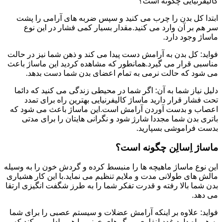
کالیفرنیایی چگونه است؟
ابتدا کل بدن را چرب می کنید و سپس ضربه های آرامی را پشت
سر هم بر آن وارد می کنید.مقدار بسیار کمی فشار در این نوع
ماساژ وجود دارد.
فواید: کل بدن به آرامش دست پیدا می کند و ذهن شما نیز در حالت
مناسبی قرار می گیرد.همانطور که مشاهده کردید این ماساژ باعث
می شود که حالت نرمی به تمام اعضای بدن شما دست بدهد.
دلیل نیاز شما به آن: اگر شما در محیطی زندگی می کنید که دائما
تحت فشار قرار دارید ماساژ کالیفرنیایی بهترین راه برای تمدد
اعصاب و بدست آوردن آرامش است.این ماساژ باعث می شود که
باتری بدن شما مجددا شارژ شود و نگرانی هایتان را برای مدتی
بدست فراموشی بسپارید.
ماساژ اِسالِن چگونه است؟
این نوع ماساژ ماهیچه ها را منبسط کرده و گردش خون را به وسیله
مالش های طولانی مدت و ملایم تنظیم می نماید.با این کار هشیاری
بدن شما بالا رفته و قدرت تفکر شما را به طرز شگفت انگیزی ارتقا
می دهد.
فواید: علاوه بر اینکه آرامش عضلات و سیستم عصبی را برای شما
به همراه دارد،غدد لنفاوی و رگ های خونی را هم وادار می کند که