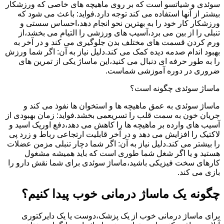
سوئدی و شیاتسو است که بر روی ماهیچه های خاصی که ورزشکار
بیشتر از آنها استفاده می کند توجه دارد.فواید: باعث می شود که
ورزشکار کار خود را به بهترین نحو انجام دهد،احساس سستی و
تنبلی را از بین می برد،آسیب های ورزشی را التیام می بخشد،از
ورم کردن قسمت های مختلف بدن جلوگیری می کند و در آخر به
بهبود اندام صدمه دیده کمک می کند.دلیل نیاز به آن: اگر شما ورزش
را به طور حرفه ای دنبال می کنید،این ماساژ یکی از تمرین های
ضروری در دوره آموزشی شماست.
ماساژ سوئدی چگونه است؟
ماساژ سوئدی به عمق ماهیچه ها و استخوان ها نفوذ می کند و
جریان خون به سمت قلب را تسریعمی بخشد.فواید: زمان بهبودی از
آسیب های وارده بر ماهیچه ها را کاهش می دهد،دفع اوریک اسید و
لاکتیک را افزایش می دهد و در آخر قابلیت ارتجاعی رباط و زرد پی
را بیشتر می کند.دلیل نیاز به آن: اگر شما دچار تنبلی مزمن عضلات
هستید و یا اگر شغل شما طوری است که باید همیشه مشغول
کارهای سخت فیزیکی باشید،ماساژ سوئدی برای شما نقش دارو را
بازی می کند.
چگونه یک ماساژ درمانی خوب پیدا کنیم؟
برای ماساژ درمانی خوب از یک پزشک،دوست یا یک دایرکتوری