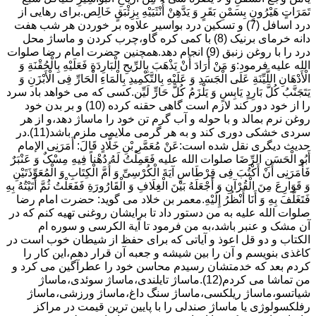
تَمَرَاتٍ هَیْرُونٍ بِسَمْنِ بَقَرٍ وَ یَدَّهِنْ أُنْثَیَیْهِ بِزِئْبَقٍ خَالِص.برای رهایی از
درد اسافل (7) و تسکین درد بواسیر علاوه بر خوردن هر شب هفت
دانه خرمای برنیک (8) با کمی کره گاو،چرب کردن و ماساژ محل
درد را با روغن زنبق (9) انجام دهد.همچنین حضرت امام رضا صلوات
الله علیه فرمود:وَ مَنْ أَرَادَ أَنْ یَذْهَبَ بِالرِّیحِ الْبَارِدَةِ فَعَلَیْهِ بِالْحُقْنَةِ وَ
الْأَدْهَانِ اللَّیِّنَةِ عَلَى الْجَسَدِ وَ عَلَیْهِ بِالتَّکْمِیدِ بِالْمَاءِ الْحَارِّ فِی الْأَبْزَنِ وَ
یَتَجَنَّبُ کُلَّ بَارِدٍ یَابِسٍ وَ یَلْزَمُ کُلَّ حَارٍّ لَیِّن.کسی که می خواهد باد سرد
را از خود دور کند لازم است گاهی حقنه کرده (10) و بر بدن خود
روغن نرم بمالد و با حوله و آب گرم تن خود را ماساژ دهد،و از هر
سردی خشکی دوری کند و به هر گرمی ملایمی ملزم باشد(11).در
حدیث دیگری نقل شده است:عَنْ مُعَمَّرِ بْنِ خَلَّادٍ قَالَ: أَمَرَنِی الإمام
أَبُو الْحَسَنِ الرِّضَا صلوات الله علیه فَعَمِلْتُ لَهُ دُهْناً فِیهِ مِسْکٌ وَ عَنْبَرٌ
فَأَمَرَنِی أَنْ أَکْتُبَ فِی قِرْطَاسٍ آیَةَ الْکُرْسِیِّ وَ أُمَّ الْکِتَابِ وَ الْمُعَوِّذَتَیْنِ
وَ قَوَارِعَ مِنَ الْقُرْآنِ وَ أَجْعَلَهُ بَیْنَ الْغِلَافِ وَ الْقَارُورَةِ فَفَعَلْتُ ثُمَّ أَتَیْتُهُ بِهِ
فَتَغَلَّفَ بِهِ وَ أَنَا أَنْظُرُ إِلَیْهِ.معمر بن خلاد می گوید: حضرت امام رضا
صلوات الله علیه به من دستور داد تا برایشان روغنى تهیه کنم که در
آن مشک و عنبر باشد،به من فرمود تا آیة الکرسى و سوره ام
الکتاب و دو قل اعوذ و آیاتى که براى حفظ از شیطان خوب است در
کاغذى بنویسم و آن را بین شیشه و جعبه آن قرار دهم،این کار را
کردم بعد که خدمتشان رسیدم محاسن خود را عطرآگین می کرد و
من تماشا می کردم(12).ماساژ تایلندی،ماساژ سوئدی،ماساژ
شیاتسو،ماساژ ریلکسی،ماساژ سنگ داغ،ماساژ ورزشی،ماساژ
رفلکسولوژی یا ماساژ صندلی را با پایین ترین قیمت در مراکز