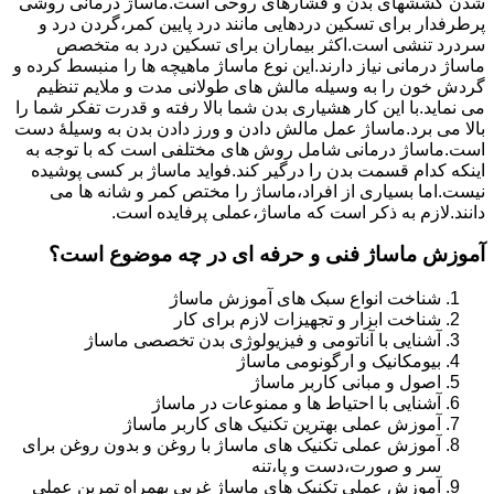
شدن کششهای بدن و فشارهای روحی است.ماساژ درمانی روشی
پرطرفدار برای تسکین دردهایی مانند درد پایین کمر،گردن درد و
سردرد تنشی است.اکثر بیماران برای تسکین درد به متخصص
ماساژ درمانی نیاز دارند.این نوع ماساژ ماهیچه ها را منبسط کرده و
گردش خون را به وسیله مالش های طولانی مدت و ملایم تنظیم
می نماید.با این کار هشیاری بدن شما بالا رفته و قدرت تفکر شما را
بالا می برد.ماساژ عمل مالش دادن و ورز دادن بدن به وسیلۀ دست
است.ماساژ درمانی شامل روش های مختلفی است که با توجه به
اینکه کدام قسمت بدن را درگیر کند.فواید ماساژ بر کسی پوشیده
نیست.اما بسیاری از افراد،ماساژ را مختص کمر و شانه ها می
دانند.لازم به ذکر است که ماساژ،عملی پرفایده است.
آموزش ماساژ فنی و حرفه ای در چه موضوع است؟
شناخت انواع سبک های آموزش ماساژ
شناخت ابزار و تجهیزات لازم برای کار
آشنایی با آناتومی و فیزیولوژی بدن تخصصی ماساژ
بیومکانیک و ارگونومی ماساژ
اصول و مبانی کاربر ماساژ
آشنایی با احتیاط ها و ممنوعات در ماساژ
آموزش عملی بهترین تکنیک های کاربر ماساژ
آموزش عملی تکنیک های ماساژ با روغن و بدون روغن برای
سر و صورت،دست و پا،تنه
آموزش عملی تکنیک های ماساژ غربی بهمراه تمرین عملی