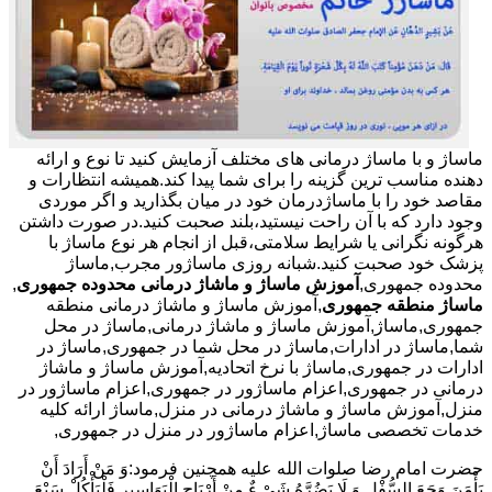
ماساژ و با ماساژ درمانی های مختلف آزمایش کنید تا نوع و ارائه
دهنده مناسب ترین گزینه را برای شما پیدا کند.همیشه انتظارات و
مقاصد خود را با ماساژدرمان خود در میان بگذارید و اگر موردی
وجود دارد که با آن راحت نیستید،بلند صحبت کنید.در صورت داشتن
هرگونه نگرانی یا شرایط سلامتی،قبل از انجام هر نوع ماساژ با
پزشک خود صحبت کنید.شبانه روزی ماساژور مجرب,ماساژ
محدوده جمهوری,
آموزش ماساژ و ماشاژ درمانی محدوده جمهوری
,
ماساژ منطقه جمهوری
,آموزش ماساژ و ماشاژ درمانی منطقه
جمهوری,ماساژ,آموزش ماساژ و ماشاژ درمانی,ماساژ در محل
شما,ماساژ در ادارات,ماساژ در محل شما در جمهوری,ماساژ در
ادارات در جمهوری,ماساژ با نرخ اتحادیه,آموزش ماساژ و ماشاژ
درمانی در جمهوری,اعزام ماساژور در جمهوری,اعزام ماساژور در
منزل,آموزش ماساژ و ماشاژ درمانی در منزل,ماساژ ارائه کلیه
خدمات تخصصی ماساژ,اعزام ماساژور در منزل در جمهوری,
حضرت امام رضا صلوات الله علیه همچنین فرمود:وَ مَنْ أَرَادَ أَنْ
یَأْمَنَ وَجَعَ السُّفْلِ وَ لَا یَضُرَّهُ شَیْ ءٌ مِنْ أَرْیَاحِ الْبَوَاسِیرِ فَلْیَأْکُلْ سَبْعَ