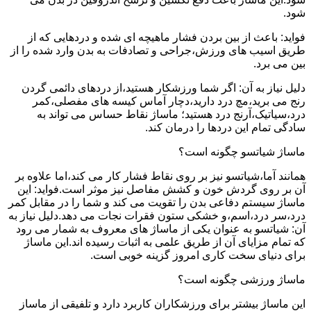
شود.
فواید: باعث از بین بردن فشار ماهیچه ای شده و دردهایی که از
طریق اسیب های ورزش،جراحی و تصادفات به بدن وارد شده را از
بین می برد.
دلیل نیاز به آن: اگر شما ورزشکار هستید،از دردهای دائمی گردن
رنج می برید،مچ درد دارید،دچار آماس کیسه های مفصلی،کمر
درد،سیاتیک،آرنج درد هستید؛ ماساژ نقاط حساس می تواند به
سادگی تمام این دردها را درمان کند.
ماساژ شیاتسو چگونه است؟
همانند آما،شیاتسو نیز بر روی نقاط فشار کار می کند،اما علاوه بر
آن بر روی گردش خون و کشش مفاصل نیز موثر است.فواید: این
ماساژ سیستم دفاعی بدن را تقویت می کند و شما را در مقابل کمر
درد،سر درد،اسم،و خشکی ستون فقرات نجات می دهد.دلیل نیاز به
آن: شیاتسو به عنوان یکی از ماساژ های معروف به شمار می رود
که تمام مزایای آن از طریق علمی به اثبات رسیده اند.این ماساژ
برای دنیای سخت کاری امروز گزینه خوبی است.
ماساژ ورزشی چگونه است؟
این ماساژ بیشتر برای ورزشکاران کاربرد دارد و تلفیقی از ماساز