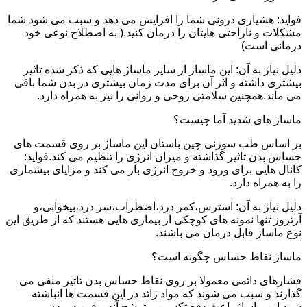
فواید: هشیاری درونی شما را افزایش می دهد و سبب می شود شما
مشکلات و ناراحتی هایتان را درمان کنید.( به اصطلاح نوعی خود
درمانی است)
دلیل نیاز به آن: این ماساژ از سایر ماساژ هایی که ذکر شده تاثیر
بیشتری داشته و اثر آن برای مدت زمان بیشتری در بدن شما باقی
می ماند.همچنین سلامتی روحی و روانی را نیز به همراه دارد.
ماساژ های شدید آما چیست؟
بر اساس طب سوزنی چین باستان این ماساژ بر روی قسمت های
حساس بدن تاثیر گذاشته و میزان انرژی را تنظیم می کند.فواید:
کانال هایی برای ورود و خروج انرژی باز می کند و مزایای بیشماری
را به همراه دارد.
دلیل نیاز به آن: استرس،کمر درد،اضطراب،سر درد،بیخوابی،و
آرتروز تنها نمونه های کوچکی از بیماری هایی هستند که از طریق این
نوع ماساژ قابل درمان می باشند.
ماساژ نقاط حساس چگونه است؟
فشارهای دائمی معمولا بر روی نقاط حساس بدن تاثیر منفی می
گذارند و سبب می شوند که مواد زائد در این قسمت ها انباشته
شود.این ماساژ باعث دفع تکسین و ترشح آندروفین در بدن می