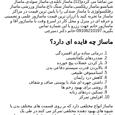
من تماشا می کردم(12).ماساژ تایلندی،ماساژ سوئدی،ماساژ
شیاتسو،ماساژ ریلکسی،ماساژ سنگ داغ،ماساژ ورزشی،ماساژ
رفلکسولوژی یا ماساژ صندلی را با پایین ترین قیمت در مراکز
ماساژ ما تجربه کنید با ارزان ترین قیمت ماساژور علمی و تضمینی
و حرفه ای در منزل و محل کار در اسرع وقت با ماساژور آقا و
ماساژور خانم جهت رزرو با این شماره تماس
بگیرید.09106210197-خانم دکتر دمیرچی
ماساژ چه فایده ای دارد؟
درمانی ساده برای افسردگی
ضددردهای یکجانشینی
باز کردن عضلات پیچ خورده
بالابردن قدرت سیستم دفاعی بدن
استامینوفن طبیعی
کاهش درد زایمان
داشتن چهره ای شاد با پوستی صاف و شفاف
روشی برای بهبود زخم ها
تسکین دردهای زنانه
افزایش تمرکز
ماساژ انواع مختلفی دارد که بر روی قسمت های مختلف بدن یا
شیوه های بهبود دهنده مختلفی تمرکز می کنند.در طی یک