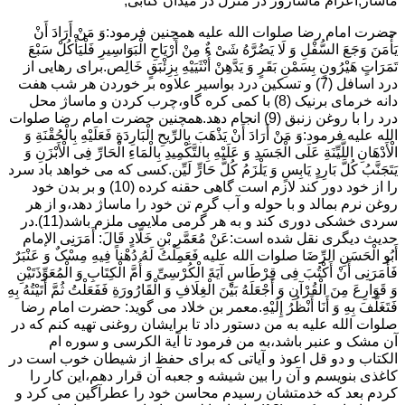
ماساژ,اعزام ماساژور در منزل در میدان کتابی,
حضرت امام رضا صلوات الله علیه همچنین فرمود:وَ مَنْ أَرَادَ أَنْ
یَأْمَنَ وَجَعَ السُّفْلِ وَ لَا یَضُرَّهُ شَیْ ءٌ مِنْ أَرْیَاحِ الْبَوَاسِیرِ فَلْیَأْکُلْ سَبْعَ
تَمَرَاتٍ هَیْرُونٍ بِسَمْنِ بَقَرٍ وَ یَدَّهِنْ أُنْثَیَیْهِ بِزِئْبَقٍ خَالِص.برای رهایی از
درد اسافل (7) و تسکین درد بواسیر علاوه بر خوردن هر شب هفت
دانه خرمای برنیک (8) با کمی کره گاو،چرب کردن و ماساژ محل
درد را با روغن زنبق (9) انجام دهد.همچنین حضرت امام رضا صلوات
الله علیه فرمود:وَ مَنْ أَرَادَ أَنْ یَذْهَبَ بِالرِّیحِ الْبَارِدَةِ فَعَلَیْهِ بِالْحُقْنَةِ وَ
الْأَدْهَانِ اللَّیِّنَةِ عَلَى الْجَسَدِ وَ عَلَیْهِ بِالتَّکْمِیدِ بِالْمَاءِ الْحَارِّ فِی الْأَبْزَنِ وَ
یَتَجَنَّبُ کُلَّ بَارِدٍ یَابِسٍ وَ یَلْزَمُ کُلَّ حَارٍّ لَیِّن.کسی که می خواهد باد سرد
را از خود دور کند لازم است گاهی حقنه کرده (10) و بر بدن خود
روغن نرم بمالد و با حوله و آب گرم تن خود را ماساژ دهد،و از هر
سردی خشکی دوری کند و به هر گرمی ملایمی ملزم باشد(11).در
حدیث دیگری نقل شده است:عَنْ مُعَمَّرِ بْنِ خَلَّادٍ قَالَ: أَمَرَنِی الإمام
أَبُو الْحَسَنِ الرِّضَا صلوات الله علیه فَعَمِلْتُ لَهُ دُهْناً فِیهِ مِسْکٌ وَ عَنْبَرٌ
فَأَمَرَنِی أَنْ أَکْتُبَ فِی قِرْطَاسٍ آیَةَ الْکُرْسِیِّ وَ أُمَّ الْکِتَابِ وَ الْمُعَوِّذَتَیْنِ
وَ قَوَارِعَ مِنَ الْقُرْآنِ وَ أَجْعَلَهُ بَیْنَ الْغِلَافِ وَ الْقَارُورَةِ فَفَعَلْتُ ثُمَّ أَتَیْتُهُ بِهِ
فَتَغَلَّفَ بِهِ وَ أَنَا أَنْظُرُ إِلَیْهِ.معمر بن خلاد می گوید: حضرت امام رضا
صلوات الله علیه به من دستور داد تا برایشان روغنى تهیه کنم که در
آن مشک و عنبر باشد،به من فرمود تا آیة الکرسى و سوره ام
الکتاب و دو قل اعوذ و آیاتى که براى حفظ از شیطان خوب است در
کاغذى بنویسم و آن را بین شیشه و جعبه آن قرار دهم،این کار را
کردم بعد که خدمتشان رسیدم محاسن خود را عطرآگین می کرد و