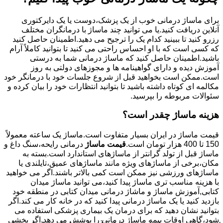
برای ماساژ درمانی خوب از یک پزشک،دوست یا یک دایرکتوری
آنلاین دریافت کنید.یا می توانید چند ماساژ با درمانگران مختلف
رزرو کنید تا ببینید کدام یک را ترجیح می دهید.اطمینان حاصل کنید
که کسی است که با او احساس راحتی می کنید تا بتوانید کاملاً آرام
باشید.اطمینان حاصل کنید که ماساژ درمانی شما به درستی
آموزش دیده و دارای گواهینامه ها و مجوزهای دولتی به روز
است.ممکن است بخواهید قبل از شروع جلسات خود با درمانگر خود
مکالمه ای کوتاه داشته باشید تا بتوانید انتظارات خود را بیان کرده و
سئوالات مربوطه را بپرسید.
هزینه ماساژ چقدر است؟
قیمت ماساژ در ایران بسیار متفاوت است.ماساژ یک ساعته معمولاً
150 تا 400 هزار تومان است.
قیمت ماساژ
درمانی رایحه،سنگ داغ و
ماساژ قبل از تولد گرانتر از ماساژهای استاندارد است.بسته به
مکان،برخی از ماساژهای ویژه مانند ماساژهای عمیق،تایلندی یا
ماساژهای ورزشی نیز ممکن است کمی بالاتر باشند.اگر می خواهید
با هزینه مناسب تری ماساژ پیدا کنید،می توانید ماساژ میدان
کتابی,آموزش ماساژ و ماشاژ درمانی میدان کتابی در منطقه خود
بازدید کنید یا یک ماساژ درمانی پیدا کنید که در خانه کار می کند.اگر
بتوانید نشان دهید که برای درمان یک بیماری پزشکی استفاده می
شود،گاهی اوقات بیمه ماساژ درمانی را پوشش می دهد.اگر بخشی