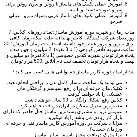
آموزش عملی تکنیک های ماساژ با روغن و بدون روغن برای
سر و صورت،دست و پا،تنه
آموزش عملی تکنیک های ماساژ غربی بهمراه تمرین عملی
هنرجو
مدت زمان و شهریه دوره آموزش ماساژ :تعداد روزهای کلاس: 7
روز:تعداد شرکت کنندگان: 8 نفر نهایتا (به علت اینکه زمان کافی
برای تمرین و مرور همه وجود داشته باشد) مدت زمان آموزش : 30
ساعت شهریه کلاس گروهی (1 تا 8 نفره) :2 میلیون و چهارصد و
پنجاه هزار تومان شهریه کلاس خصوصی (1 یا 2 نفره):دو میلیون و
نهصد و پنجاه هزار تومان تخفیف ثبت نام آنلاین :500 هزار تومان
بعد از اتمام دوره کاربر ماساژ چه توانایی هایی کسب می کنید؟
می توانید یک ساعت ماساژ کامل بدن را براحتی انجام دهید.
تکنیک های حرفه ای برای رفع اسپاسم و گرفتگی های
عضلانی را یاد خواهید گرفت.
کلاس رفع اشکال رایگان تا 99 سال خواهید داشت.
معتبرترین مدرک ممکن در ایران دریافت خواهید کرد.
عمومی ترین و مشتری پسندترین ماساژ حال حاضر که دارای
بازار کار زیادی می باشد را یاد میگیرید.
مزایای شرکت در دوره آموزش کاربر ماساژ فنی و حرفه ای
ورزمان چیست؟
تنها مدرک دریافت مجوز تاسیس سالن ماساژ