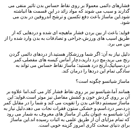
فشارهای دائمی معمولا بر روی نقاط حساس بدن تاثیر منفی می
گذارند و سبب می شوند که مواد زائد در این قسمت ها انباشته
شود.این ماساژ باعث دفع تکسین و ترشح آندروفین در بدن می
شود.
فواید: باعث از بین بردن فشار ماهیچه ای شده و دردهایی که از
طریق اسیب های ورزش،جراحی و تصادفات به بدن وارد شده را از
بین می برد.
دلیل نیاز به آن: اگر شما ورزشکار هستید،از دردهای دائمی گردن
رنج می برید،مچ درد دارید،دچار آماس کیسه های مفصلی،کمر
درد،سیاتیک،آرنج درد هستید؛ ماساژ نقاط حساس می تواند به
سادگی تمام این دردها را درمان کند.
ماساژ شیاتسو چگونه است؟
همانند آما،شیاتسو نیز بر روی نقاط فشار کار می کند،اما علاوه بر
آن بر روی گردش خون و کشش مفاصل نیز موثر است.فواید: این
ماساژ سیستم دفاعی بدن را تقویت می کند و شما را در مقابل کمر
درد،سر درد،اسم،و خشکی ستون فقرات نجات می دهد.دلیل نیاز به
آن: شیاتسو به عنوان یکی از ماساژ های معروف به شمار می رود
که تمام مزایای آن از طریق علمی به اثبات رسیده اند.این ماساژ
برای دنیای سخت کاری امروز گزینه خوبی است.