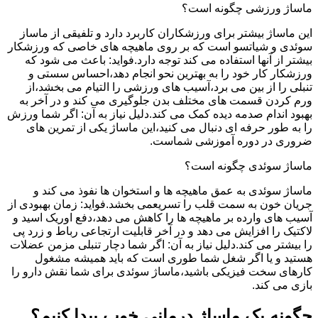
ماساژ ورزشی چگونه است؟
این ماساژ بیشتر برای ورزشکاران کاربرد دارد و تلفیقی از ماساز
سوئدی و شیاتسو است که بر روی ماهیچه های خاصی که ورزشکار
بیشتر از آنها استفاده می کند توجه دارد.فواید: باعث می شود که
ورزشکار کار خود را به بهترین نحو انجام دهد،احساس سستی و
تنبلی را از بین می برد،آسیب های ورزشی را التیام می بخشد،از
ورم کردن قسمت های مختلف بدن جلوگیری می کند و در آخر به
بهبود اندام صدمه دیده کمک می کند.دلیل نیاز به آن: اگر شما ورزش
را به طور حرفه ای دنبال می کنید،این ماساژ یکی از تمرین های
ضروری در دوره آموزشی شماست.
ماساژ سوئدی چگونه است؟
ماساژ سوئدی به عمق ماهیچه ها و استخوان ها نفوذ می کند و
جریان خون به سمت قلب را تسریعمی بخشد.فواید: زمان بهبودی از
آسیب های وارده بر ماهیچه ها را کاهش می دهد،دفع اوریک اسید و
لاکتیک را افزایش می دهد و در آخر قابلیت ارتجاعی رباط و زرد پی
را بیشتر می کند.دلیل نیاز به آن: اگر شما دچار تنبلی مزمن عضلات
هستید و یا اگر شغل شما طوری است که باید همیشه مشغول
کارهای سخت فیزیکی باشید،ماساژ سوئدی برای شما نقش دارو را
بازی می کند.
چگونه یک ماساژ درمانی خوب پیدا کنیم؟