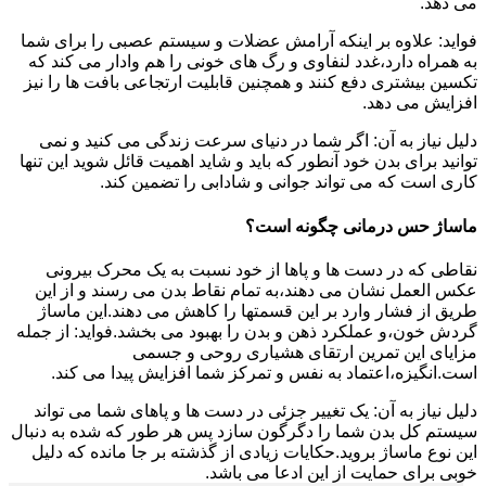
می دهد.
فواید: علاوه بر اینکه آرامش عضلات و سیستم عصبی را برای شما
به همراه دارد،غدد لنفاوی و رگ های خونی را هم وادار می کند که
تکسین بیشتری دفع کنند و همچنین قابلیت ارتجاعی بافت ها را نیز
افزایش می دهد.
دلیل نیاز به آن: اگر شما در دنیای سرعت زندگی می کنید و نمی
توانید برای بدن خود آنطور که باید و شاید اهمیت قائل شوید این تنها
کاری است که می تواند جوانی و شادابی را تضمین کند.
ماساژ حس درمانی چگونه است؟
نقاطی که در دست ها و پاها از خود نسبت به یک محرک بیرونی
عکس العمل نشان می دهند،به تمام نقاط بدن می رسند و از این
طریق از فشار وارد بر این قسمتها را کاهش می دهند.این ماساژ
گردش خون،و عملکرد ذهن و بدن را بهبود می بخشد.فواید: از جمله
مزایای این تمرین ارتقای هشیاری روحی و جسمی
است.انگیزه،اعتماد به نفس و تمرکز شما افزایش پیدا می کند.
دلیل نیاز به آن: یک تغییر جزئی در دست ها و پاهای شما می تواند
سیستم کل بدن شما را دگرگون سازد پس هر طور که شده به دنبال
این نوع ماساژ بروید.حکایات زیادی از گذشته بر جا مانده که دلیل
خوبی برای حمایت از این ادعا می باشد.