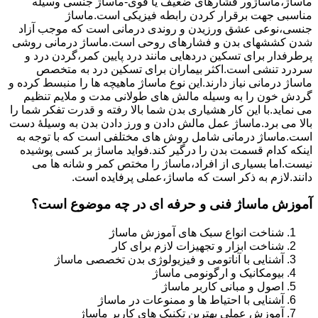
ماساژ،ماساژور فشارهای ضعیف یا قوی-ماساژ جنسی وسیله
مناسبی جهت برقرار کردن رابطه فیزیکی است.ماساژ
جنسی،نوعی عشق ورزیدن و روندی درمانی است که موجب آزاد
شدن کششهای بدن و فشارهای روحی است.ماساژ درمانی روشی
پرطرفدار برای تسکین دردهایی مانند درد پایین کمر،گردن درد و
سردرد تنشی است.اکثر بیماران برای تسکین درد به متخصص
ماساژ درمانی نیاز دارند.این نوع ماساژ ماهیچه ها را منبسط کرده و
گردش خون را به وسیله مالش های طولانی مدت و ملایم تنظیم
می نماید.با این کار هشیاری بدن شما بالا رفته و قدرت تفکر شما را
بالا می برد.ماساژ عمل مالش دادن و ورز دادن بدن به وسیلۀ دست
است.ماساژ درمانی شامل روش های مختلفی است که با توجه به
اینکه کدام قسمت بدن را درگیر کند.فواید ماساژ بر کسی پوشیده
نیست.اما بسیاری از افراد،ماساژ را مختص کمر و شانه ها می
دانند.لازم به ذکر است که ماساژ،عملی پرفایده است.
آموزش ماساژ فنی و حرفه ای در چه موضوع است؟
شناخت انواع سبک های آموزش ماساژ
شناخت ابزار و تجهیزات لازم برای کار
آشنایی با آناتومی و فیزیولوژی بدن تخصصی ماساژ
بیومکانیک و ارگونومی ماساژ
اصول و مبانی کاربر ماساژ
آشنایی با احتیاط ها و ممنوعات در ماساژ
آموزش عملی بهترین تکنیک های کاربر ماساژ