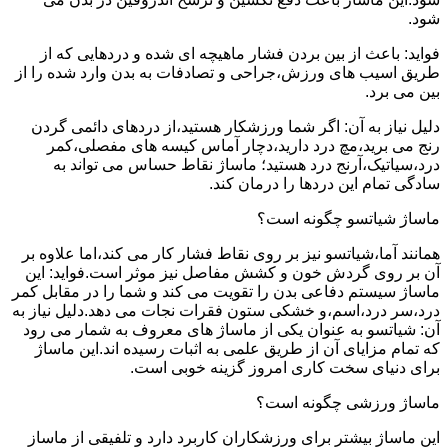
شود.
فواید: باعث از بین بردن فشار ماهیچه ای شده و دردهایی که از
طریق اسیب های ورزش،جراحی و تصادفات به بدن وارد شده را از
بین می برد.
دلیل نیاز به آن: اگر شما ورزشکار هستید،از دردهای دائمی گردن
رنج می برید،مچ درد دارید،دچار آماس کیسه های مفصلی،کمر
درد،سیاتیک،آرنج درد هستید؛ ماساژ نقاط حساس می تواند به
سادگی تمام این دردها را درمان کند.
ماساژ شیاتسو چگونه است؟
همانند آما،شیاتسو نیز بر روی نقاط فشار کار می کند،اما علاوه بر
آن بر روی گردش خون و کشش مفاصل نیز موثر است.فواید: این
ماساژ سیستم دفاعی بدن را تقویت می کند و شما را در مقابل کمر
درد،سر درد،اسم،و خشکی ستون فقرات نجات می دهد.دلیل نیاز به
آن: شیاتسو به عنوان یکی از ماساژ های معروف به شمار می رود
که تمام مزایای آن از طریق علمی به اثبات رسیده اند.این ماساژ
برای دنیای سخت کاری امروز گزینه خوبی است.
ماساژ ورزشی چگونه است؟
این ماساژ بیشتر برای ورزشکاران کاربرد دارد و تلفیقی از ماساز