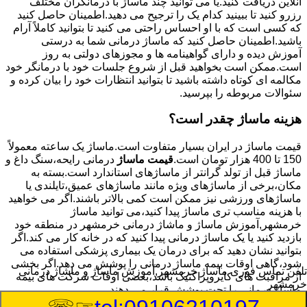
آنلاین دریافت کنید.یا می توانید چند ماساژ با درمانگران مختلف
رزرو کنید تا ببینید کدام یک را ترجیح می دهید.اطمینان حاصل کنید
که کسی است که با او احساس راحتی می کنید تا بتوانید کاملاً آرام
باشید.اطمینان حاصل کنید که ماساژ درمانی شما به درستی
آموزش دیده و دارای گواهینامه ها و مجوزهای دولتی به روز
است.ممکن است بخواهید قبل از شروع جلسات خود با درمانگر خود
مکالمه ای کوتاه داشته باشید تا بتوانید انتظارات خود را بیان کرده و
سئوالات مربوطه را بپرسید.
هزینه ماساژ چقدر است؟
قیمت ماساژ در ایران بسیار متفاوت است.ماساژ یک ساعته معمولاً
150 تا 400 هزار تومان است.
قیمت ماساژ
درمانی رایحه،سنگ داغ و
ماساژ قبل از تولد گرانتر از ماساژهای استاندارد است.بسته به
مکان،برخی از ماساژهای ویژه مانند ماساژهای عمیق،تایلندی یا
ماساژهای ورزشی نیز ممکن است کمی بالاتر باشند.اگر می خواهید
با هزینه مناسب تری ماساژ پیدا کنید،می توانید ماساژ
خرمشهر,آموزش ماساژ و ماشاژ درمانی خرمشهر در منطقه خود
بازدید کنید یا یک ماساژ درمانی پیدا کنید که در خانه کار می کند.اگر
بتوانید نشان دهید که برای درمان یک بیماری پزشکی استفاده می
شود،گاهی اوقات بیمه ماساژ درمانی را پوشش می دهد.اگر بخشی
تلفن تماس فوری
ماساژ خرمشهر,آموزش ماساژ و ماشاژ درمانی
از مراقبت های کایروپراکتیک باشد،بعضی اوقات شرکت های بیمه
خرمشهر
ماساژ درمانی را تحت پوشش قرار می دهند.