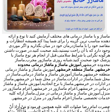
ماساژ و با ماساژ درمانی های مختلف آزمایش کنید تا نوع و ارائه
دهنده مناسب ترین گزینه را برای شما پیدا کند.همیشه انتظارات و
مقاصد خود را با ماساژدرمان خود در میان بگذارید و اگر موردی
وجود دارد که با آن راحت نیستید،بلند صحبت کنید.در صورت داشتن
هرگونه نگرانی یا شرایط سلامتی،قبل از انجام هر نوع ماساژ با
پزشک خود صحبت کنید.شبانه روزی ماساژور مجرب,ماساژ
محدوده خرمشهر,
آموزش ماساژ و ماشاژ درمانی محدوده
خرمشهر
,
ماساژ منطقه خرمشهر
,آموزش ماساژ و ماشاژ درمانی
منطقه خرمشهر,ماساژ,آموزش ماساژ و ماشاژ درمانی,ماساژ در
محل شما,ماساژ در ادارات,ماساژ در محل شما در خرمشهر,ماساژ
در ادارات در خرمشهر,ماساژ با نرخ اتحادیه,آموزش ماساژ و ماشاژ
درمانی در خرمشهر,اعزام ماساژور در خرمشهر,اعزام ماساژور در
منزل,آموزش ماساژ و ماشاژ درمانی در منزل,ماساژ ارائه کلیه
خدمات تخصصی ماساژ,اعزام ماساژور در منزل در خرمشهر,
حضرت امام رضا صلوات الله علیه همچنین فرمود:وَ مَنْ أَرَادَ أَنْ
یَأْمَنَ وَجَعَ السُّفْلِ وَ لَا یَضُرَّهُ شَیْ ءٌ مِنْ أَرْیَاحِ الْبَوَاسِیرِ فَلْیَأْکُلْ سَبْعَ