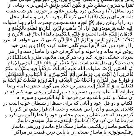
تَمَرَاتٍ هَیْرُونٍ بِسَمْنِ بَقَرٍ وَ یَدَّهِنْ أُنْثَیَیْهِ بِزِئْبَقٍ خَالِص.برای رهایی از
درد اسافل (7) و تسکین درد بواسیر علاوه بر خوردن هر شب هفت
دانه خرمای برنیک (8) با کمی کره گاو،چرب کردن و ماساژ محل
درد را با روغن زنبق (9) انجام دهد.همچنین حضرت امام رضا صلوات
الله علیه فرمود:وَ مَنْ أَرَادَ أَنْ یَذْهَبَ بِالرِّیحِ الْبَارِدَةِ فَعَلَیْهِ بِالْحُقْنَةِ وَ
الْأَدْهَانِ اللَّیِّنَةِ عَلَى الْجَسَدِ وَ عَلَیْهِ بِالتَّکْمِیدِ بِالْمَاءِ الْحَارِّ فِی الْأَبْزَنِ وَ
یَتَجَنَّبُ کُلَّ بَارِدٍ یَابِسٍ وَ یَلْزَمُ کُلَّ حَارٍّ لَیِّن.کسی که می خواهد باد سرد
را از خود دور کند لازم است گاهی حقنه کرده (10) و بر بدن خود
روغن نرم بمالد و با حوله و آب گرم تن خود را ماساژ دهد،و از هر
سردی خشکی دوری کند و به هر گرمی ملایمی ملزم باشد(11).در
حدیث دیگری نقل شده است:عَنْ مُعَمَّرِ بْنِ خَلَّادٍ قَالَ: أَمَرَنِی الإمام
أَبُو الْحَسَنِ الرِّضَا صلوات الله علیه فَعَمِلْتُ لَهُ دُهْناً فِیهِ مِسْکٌ وَ عَنْبَرٌ
فَأَمَرَنِی أَنْ أَکْتُبَ فِی قِرْطَاسٍ آیَةَ الْکُرْسِیِّ وَ أُمَّ الْکِتَابِ وَ الْمُعَوِّذَتَیْنِ
وَ قَوَارِعَ مِنَ الْقُرْآنِ وَ أَجْعَلَهُ بَیْنَ الْغِلَافِ وَ الْقَارُورَةِ فَفَعَلْتُ ثُمَّ أَتَیْتُهُ بِهِ
فَتَغَلَّفَ بِهِ وَ أَنَا أَنْظُرُ إِلَیْهِ.معمر بن خلاد می گوید: حضرت امام رضا
صلوات الله علیه به من دستور داد تا برایشان روغنى تهیه کنم که در
آن مشک و عنبر باشد،به من فرمود تا آیة الکرسى و سوره ام
الکتاب و دو قل اعوذ و آیاتى که براى حفظ از شیطان خوب است در
کاغذى بنویسم و آن را بین شیشه و جعبه آن قرار دهم،این کار را
کردم بعد که خدمتشان رسیدم محاسن خود را عطرآگین می کرد و
من تماشا می کردم(12).ماساژ تایلندی،ماساژ سوئدی،ماساژ
شیاتسو،ماساژ ریلکسی،ماساژ سنگ داغ،ماساژ ورزشی،ماساژ
رفلکسولوژی یا ماساژ صندلی را با پایین ترین قیمت در مراکز