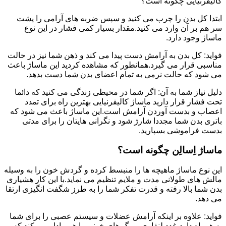
کالیفرنیایی چگونه است؟
ابتدا کل بدن را چرب می کنید و سپس ضربه های آرامی را پشت
سر هم بر آن وارد می کنید.مقدار بسیار کمی فشار در این نوع
ماساژ وجود دارد.
فواید: کل بدن به آرامش دست پیدا می کند و ذهن شما نیز در حالت
مناسبی قرار می گیرد.همانطور که مشاهده کردید این ماساژ باعث
می شود که حالت نرمی به تمام اعضای بدن شما دست بدهد.
دلیل نیاز شما به آن: اگر شما در محیطی زندگی می کنید که دائما
تحت فشار قرار دارید ماساژ کالیفرنیایی بهترین راه برای تمدد
اعصاب و بدست آوردن آرامش است.این ماساژ باعث می شود که
باتری بدن شما مجددا شارژ شود و نگرانی هایتان را برای مدتی
بدست فراموشی بسپارید.
ماساژ اِسالِن چگونه است؟
این نوع ماساژ ماهیچه ها را منبسط کرده و گردش خون را به وسیله
مالش های طولانی مدت و ملایم تنظیم می نماید.با این کار هشیاری
بدن شما بالا رفته و قدرت تفکر شما را به طرز شگفت انگیزی ارتقا
می دهد.
فواید: علاوه بر اینکه آرامش عضلات و سیستم عصبی را برای شما
به همراه دارد،غدد لنفاوی و رگ های خونی را هم وادار می کند که