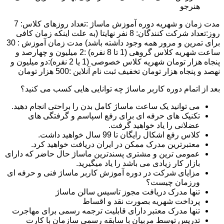
هنرجو
مدت زمان و شهریه دوره آموزش ماساژ :تعداد روزهای کلاس: 7
روز:تعداد شرکت کنندگان: 8 نفر نهایتا (به علت اینکه زمان کافی
برای تمرین و مرور همه وجود داشته باشد) مدت زمان آموزش : 30
ساعت شهریه کلاس گروهی (1 تا 8 نفره) :2 میلیون و چهارصد و
پنجاه هزار تومان شهریه کلاس خصوصی (1 یا 2 نفره):دو میلیون و
نهصد و پنجاه هزار تومان تخفیف ثبت نام آنلاین :500 هزار تومان
بعد از اتمام دوره کاربر ماساژ چه توانایی هایی کسب می کنید؟
می توانید یک ساعت ماساژ کامل بدن را براحتی انجام دهید.
تکنیک های حرفه ای برای رفع اسپاسم و گرفتگی های
عضلانی را یاد خواهید گرفت.
کلاس رفع اشکال رایگان تا 99 سال خواهید داشت.
معتبرترین مدرک ممکن در ایران دریافت خواهید کرد.
عمومی ترین و مشتری پسندترین ماساژ حال حاضر که دارای
بازار کار زیادی می باشد را یاد میگیرید.
مزایای شرکت در دوره آموزش کاربر ماساژ فنی و حرفه ای
ورزمان چیست؟
تنها مدرک دریافت مجوز تاسیس سالن ماساژ
پرداخت شهریه بصورت نقد و اقساط
تنها مدرک معتبر دارای قابلیت ترجمه رسمی برای مهاجرت
تدریس توسط مربیان با سابقه رسمی سازمان با کارت