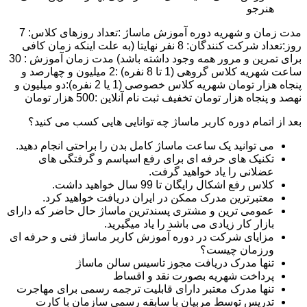
هنرجو
مدت زمان و شهریه دوره آموزش ماساژ :تعداد روزهای کلاس: 7
روز:تعداد شرکت کنندگان: 8 نفر نهایتا (به علت اینکه زمان کافی
برای تمرین و مرور همه وجود داشته باشد) مدت زمان آموزش : 30
ساعت شهریه کلاس گروهی (1 تا 8 نفره) :2 میلیون و چهارصد و
پنجاه هزار تومان شهریه کلاس خصوصی (1 یا 2 نفره):دو میلیون و
نهصد و پنجاه هزار تومان تخفیف ثبت نام آنلاین :500 هزار تومان
بعد از اتمام دوره کاربر ماساژ چه توانایی هایی کسب می کنید؟
می توانید یک ساعت ماساژ کامل بدن را براحتی انجام دهید.
تکنیک های حرفه ای برای رفع اسپاسم و گرفتگی های
عضلانی را یاد خواهید گرفت.
کلاس رفع اشکال رایگان تا 99 سال خواهید داشت.
معتبرترین مدرک ممکن در ایران دریافت خواهید کرد.
عمومی ترین و مشتری پسندترین ماساژ حال حاضر که دارای
بازار کار زیادی می باشد را یاد میگیرید.
مزایای شرکت در دوره آموزش کاربر ماساژ فنی و حرفه ای
ورزمان چیست؟
تنها مدرک دریافت مجوز تاسیس سالن ماساژ
پرداخت شهریه بصورت نقد و اقساط
تنها مدرک معتبر دارای قابلیت ترجمه رسمی برای مهاجرت
تدریس توسط مربیان با سابقه رسمی سازمان با کارت