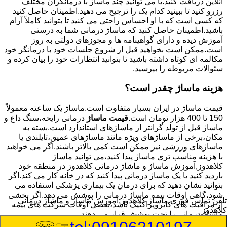
آنلاین دریافت کنید.یا می توانید چند ماساژ با درمانگران مختلف
رزرو کنید تا ببینید کدام یک را ترجیح می دهید.اطمینان حاصل کنید
که کسی است که با او احساس راحتی می کنید تا بتوانید کاملاً آرام
باشید.اطمینان حاصل کنید که ماساژ درمانی شما به درستی
آموزش دیده و دارای گواهینامه ها و مجوزهای دولتی به روز
است.ممکن است بخواهید قبل از شروع جلسات خود با درمانگر خود
مکالمه ای کوتاه داشته باشید تا بتوانید انتظارات خود را بیان کرده و
سئوالات مربوطه را بپرسید.
هزینه ماساژ چقدر است؟
قیمت ماساژ در ایران بسیار متفاوت است.ماساژ یک ساعته معمولاً
150 تا 400 هزار تومان است.
قیمت ماساژ
درمانی رایحه،سنگ داغ و
ماساژ قبل از تولد گرانتر از ماساژهای استاندارد است.بسته به
مکان،برخی از ماساژهای ویژه مانند ماساژهای عمیق،تایلندی یا
ماساژهای ورزشی نیز ممکن است کمی بالاتر باشند.اگر می خواهید
با هزینه مناسب تری ماساژ پیدا کنید،می توانید ماساژ
کلاهدوز,آموزش ماساژ و ماشاژ درمانی کلاهدوز در منطقه خود
بازدید کنید یا یک ماساژ درمانی پیدا کنید که در خانه کار می کند.اگر
بتوانید نشان دهید که برای درمان یک بیماری پزشکی استفاده می
شود،گاهی اوقات بیمه ماساژ درمانی را پوشش می دهد.اگر بخشی
تلفن تماس فوری
ماساژ کلاهدوز,آموزش ماساژ و ماشاژ درمانی
از مراقبت های کایروپراکتیک باشد،بعضی اوقات شرکت های بیمه
کلاهدوز
ماساژ درمانی را تحت پوشش قرار می دهند.