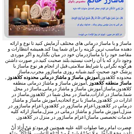
ماساژ و با ماساژ درمانی های مختلف آزمایش کنید تا نوع و ارائه
دهنده مناسب ترین گزینه را برای شما پیدا کند.همیشه انتظارات و
مقاصد خود را با ماساژدرمان خود در میان بگذارید و اگر موردی
وجود دارد که با آن راحت نیستید،بلند صحبت کنید.در صورت داشتن
هرگونه نگرانی یا شرایط سلامتی،قبل از انجام هر نوع ماساژ با
پزشک خود صحبت کنید.شبانه روزی ماساژور مجرب,ماساژ
محدوده کلاهدوز,
آموزش ماساژ و ماشاژ درمانی محدوده کلاهدوز
,
ماساژ منطقه کلاهدوز
,آموزش ماساژ و ماشاژ درمانی منطقه
کلاهدوز,ماساژ,آموزش ماساژ و ماشاژ درمانی,ماساژ در محل
شما,ماساژ در ادارات,ماساژ در محل شما در کلاهدوز,ماساژ در
ادارات در کلاهدوز,ماساژ با نرخ اتحادیه,آموزش ماساژ و ماشاژ
درمانی در کلاهدوز,اعزام ماساژور در کلاهدوز,اعزام ماساژور در
منزل,آموزش ماساژ و ماشاژ درمانی در منزل,ماساژ ارائه کلیه
خدمات تخصصی ماساژ,اعزام ماساژور در منزل در کلاهدوز,
حضرت امام رضا صلوات الله علیه همچنین فرمود:وَ مَنْ أَرَادَ أَنْ
یَأْمَنَ وَجَعَ السُّفْلِ وَ لَا یَضُرَّهُ شَیْ ءٌ مِنْ أَرْیَاحِ الْبَوَاسِیرِ فَلْیَأْکُلْ سَبْعَ