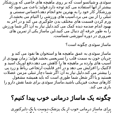
سوئدی و شیاتسو است که بر روی ماهیچه های خاصی که ورزشکار
بیشتر از آنها استفاده می کند توجه دارد.فواید: باعث می شود که
ورزشکار کار خود را به بهترین نحو انجام دهد،احساس سستی و
تنبلی را از بین می برد،آسیب های ورزشی را التیام می بخشد،از
ورم کردن قسمت های مختلف بدن جلوگیری می کند و در آخر به
بهبود اندام صدمه دیده کمک می کند.دلیل نیاز به آن: اگر شما ورزش
را به طور حرفه ای دنبال می کنید،این ماساژ یکی از تمرین های
ضروری در دوره آموزشی شماست.
ماساژ سوئدی چگونه است؟
ماساژ سوئدی به عمق ماهیچه ها و استخوان ها نفوذ می کند و
جریان خون به سمت قلب را تسریعمی بخشد.فواید: زمان بهبودی از
آسیب های وارده بر ماهیچه ها را کاهش می دهد،دفع اوریک اسید و
لاکتیک را افزایش می دهد و در آخر قابلیت ارتجاعی رباط و زرد پی
را بیشتر می کند.دلیل نیاز به آن: اگر شما دچار تنبلی مزمن عضلات
هستید و یا اگر شغل شما طوری است که باید همیشه مشغول
کارهای سخت فیزیکی باشید،ماساژ سوئدی برای شما نقش دارو را
بازی می کند.
چگونه یک ماساژ درمانی خوب پیدا کنیم؟
برای ماساژ درمانی خوب از یک پزشک،دوست یا یک دایرکتوری