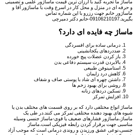
ماساژ ما تجربه کنید با ارزان ترین قیمت ماساژور علمی و تضمینی
و حرفه ای در منزل و محل کار در اسرع وقت با ماساژور آقا و
ماساژور خانم جهت رزرو با این شماره تماس
بگیرید.09106210197-خانم دکتر دمیرچی
ماساژ چه فایده ای دارد؟
درمانی ساده برای افسردگی
ضددردهای یکجانشینی
باز کردن عضلات پیچ خورده
بالابردن قدرت سیستم دفاعی بدن
استامینوفن طبیعی
کاهش درد زایمان
داشتن چهره ای شاد با پوستی صاف و شفاف
روشی برای بهبود زخم ها
تسکین دردهای زنانه
افزایش تمرکز
ماساژ انواع مختلفی دارد که بر روی قسمت های مختلف بدن یا
شیوه های بهبود دهنده مختلفی تمرکز می کنند.در طی یک
ماساژ،ماساژور فشارهای ضعیف یا قوی-ماساژ جنسی وسیله
مناسبی جهت برقرار کردن رابطه فیزیکی است.ماساژ
جنسی،نوعی عشق ورزیدن و روندی درمانی است که موجب آزاد