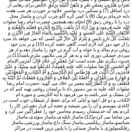
تَمَرَاتٍ هَیْرُونٍ بِسَمْنِ بَقَرٍ وَ یَدَّهِنْ أُنْثَیَیْهِ بِزِئْبَقٍ خَالِص.برای رهایی از
درد اسافل (7) و تسکین درد بواسیر علاوه بر خوردن هر شب هفت
دانه خرمای برنیک (8) با کمی کره گاو،چرب کردن و ماساژ محل
درد را با روغن زنبق (9) انجام دهد.همچنین حضرت امام رضا صلوات
الله علیه فرمود:وَ مَنْ أَرَادَ أَنْ یَذْهَبَ بِالرِّیحِ الْبَارِدَةِ فَعَلَیْهِ بِالْحُقْنَةِ وَ
الْأَدْهَانِ اللَّیِّنَةِ عَلَى الْجَسَدِ وَ عَلَیْهِ بِالتَّکْمِیدِ بِالْمَاءِ الْحَارِّ فِی الْأَبْزَنِ وَ
یَتَجَنَّبُ کُلَّ بَارِدٍ یَابِسٍ وَ یَلْزَمُ کُلَّ حَارٍّ لَیِّن.کسی که می خواهد باد سرد
را از خود دور کند لازم است گاهی حقنه کرده (10) و بر بدن خود
روغن نرم بمالد و با حوله و آب گرم تن خود را ماساژ دهد،و از هر
سردی خشکی دوری کند و به هر گرمی ملایمی ملزم باشد(11).در
حدیث دیگری نقل شده است:عَنْ مُعَمَّرِ بْنِ خَلَّادٍ قَالَ: أَمَرَنِی الإمام
أَبُو الْحَسَنِ الرِّضَا صلوات الله علیه فَعَمِلْتُ لَهُ دُهْناً فِیهِ مِسْکٌ وَ عَنْبَرٌ
فَأَمَرَنِی أَنْ أَکْتُبَ فِی قِرْطَاسٍ آیَةَ الْکُرْسِیِّ وَ أُمَّ الْکِتَابِ وَ الْمُعَوِّذَتَیْنِ
وَ قَوَارِعَ مِنَ الْقُرْآنِ وَ أَجْعَلَهُ بَیْنَ الْغِلَافِ وَ الْقَارُورَةِ فَفَعَلْتُ ثُمَّ أَتَیْتُهُ بِهِ
فَتَغَلَّفَ بِهِ وَ أَنَا أَنْظُرُ إِلَیْهِ.معمر بن خلاد می گوید: حضرت امام رضا
صلوات الله علیه به من دستور داد تا برایشان روغنى تهیه کنم که در
آن مشک و عنبر باشد،به من فرمود تا آیة الکرسى و سوره ام
الکتاب و دو قل اعوذ و آیاتى که براى حفظ از شیطان خوب است در
کاغذى بنویسم و آن را بین شیشه و جعبه آن قرار دهم،این کار را
کردم بعد که خدمتشان رسیدم محاسن خود را عطرآگین می کرد و
من تماشا می کردم(12).ماساژ تایلندی،ماساژ سوئدی،ماساژ
شیاتسو،ماساژ ریلکسی،ماساژ سنگ داغ،ماساژ ورزشی،ماساژ
رفلکسولوژی یا ماساژ صندلی را با پایین ترین قیمت در مراکز