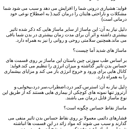
فواید: هشیاری درونی شما را افزایش می دهد و سبب می شود شما
مشکلات و ناراحتی هایتان را درمان کنید.( به اصطلاح نوعی خود
درمانی است)
دلیل نیاز به آن: این ماساژ از سایر ماساژ هایی که ذکر شده تاثیر
بیشتری داشته و اثر آن برای مدت زمان بیشتری در بدن شما باقی
می ماند.همچنین سلامتی روحی و روانی را نیز به همراه دارد.
ماساژ های شدید آما چیست؟
بر اساس طب سوزنی چین باستان این ماساژ بر روی قسمت های
حساس بدن تاثیر گذاشته و میزان انرژی را تنظیم می کند.فواید:
کانال هایی برای ورود و خروج انرژی باز می کند و مزایای بیشماری
را به همراه دارد.
دلیل نیاز به آن: استرس،کمر درد،اضطراب،سر درد،بیخوابی،و
آرتروز تنها نمونه های کوچکی از بیماری هایی هستند که از طریق این
نوع ماساژ قابل درمان می باشند.
ماساژ نقاط حساس چگونه است؟
فشارهای دائمی معمولا بر روی نقاط حساس بدن تاثیر منفی می
گذارند و سبب می شوند که مواد زائد در این قسمت ها انباشته
شود.این ماساژ باعث دفع تکسین و ترشح آندروفین در بدن می