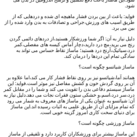
شود.
فواید: باعث از بین بردن فشار ماهیچه ای شده و دردهایی که از
طریق اسیب های ورزش،جراحی و تصادفات به بدن وارد شده را از
بین می برد.
دلیل نیاز به آن: اگر شما ورزشکار هستید،از دردهای دائمی گردن
رنج می برید،مچ درد دارید،دچار آماس کیسه های مفصلی،کمر
درد،سیاتیک،آرنج درد هستید؛ ماساژ نقاط حساس می تواند به
سادگی تمام این دردها را درمان کند.
ماساژ شیاتسو چگونه است؟
همانند آما،شیاتسو نیز بر روی نقاط فشار کار می کند،اما علاوه بر
آن بر روی گردش خون و کشش مفاصل نیز موثر است.فواید: این
ماساژ سیستم دفاعی بدن را تقویت می کند و شما را در مقابل کمر
درد،سر درد،اسم،و خشکی ستون فقرات نجات می دهد.دلیل نیاز به
آن: شیاتسو به عنوان یکی از ماساژ های معروف به شمار می رود
که تمام مزایای آن از طریق علمی به اثبات رسیده اند.این ماساژ
برای دنیای سخت کاری امروز گزینه خوبی است.
ماساژ ورزشی چگونه است؟
این ماساژ بیشتر برای ورزشکاران کاربرد دارد و تلفیقی از ماساز