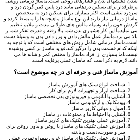
شدن کششهای بدن و فشارهای روحی است.ماساژ درمانی روشی
پرطرفدار برای تسکین دردهایی مانند درد پایین کمر،گردن درد و
سردرد تنشی است.اکثر بیماران برای تسکین درد به متخصص
ماساژ درمانی نیاز دارند.این نوع ماساژ ماهیچه ها را منبسط کرده و
گردش خون را به وسیله مالش های طولانی مدت و ملایم تنظیم
می نماید.با این کار هشیاری بدن شما بالا رفته و قدرت تفکر شما را
بالا می برد.ماساژ عمل مالش دادن و ورز دادن بدن به وسیلۀ دست
است.ماساژ درمانی شامل روش های مختلفی است که با توجه به
اینکه کدام قسمت بدن را درگیر کند.فواید ماساژ بر کسی پوشیده
نیست.اما بسیاری از افراد،ماساژ را مختص کمر و شانه ها می
دانند.لازم به ذکر است که ماساژ،عملی پرفایده است.
آموزش ماساژ فنی و حرفه ای در چه موضوع است؟
شناخت انواع سبک های آموزش ماساژ
شناخت ابزار و تجهیزات لازم برای کار
آشنایی با آناتومی و فیزیولوژی بدن تخصصی ماساژ
بیومکانیک و ارگونومی ماساژ
اصول و مبانی کاربر ماساژ
آشنایی با احتیاط ها و ممنوعات در ماساژ
آموزش عملی بهترین تکنیک های کاربر ماساژ
آموزش عملی تکنیک های ماساژ با روغن و بدون روغن برای
سر و صورت،دست و پا،تنه
آموزش عملی تکنیک های ماساژ غربی بهمراه تمرین عملی