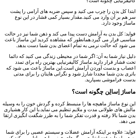
کالیفرنیایی چگونه است؟
ابتدا کل بدن را چرب می کنید و سپس ضربه های آرامی را پشت
سر هم بر آن وارد می کنید.مقدار بسیار کمی فشار در این نوع
ماساژ وجود دارد.
فواید: کل بدن به آرامش دست پیدا می کند و ذهن شما نیز در حالت
مناسبی قرار می گیرد.همانطور که مشاهده کردید این ماساژ باعث
می شود که حالت نرمی به تمام اعضای بدن شما دست بدهد.
دلیل نیاز شما به آن: اگر شما در محیطی زندگی می کنید که دائما
تحت فشار قرار دارید ماساژ کالیفرنیایی بهترین راه برای تمدد
اعصاب و بدست آوردن آرامش است.این ماساژ باعث می شود که
باتری بدن شما مجددا شارژ شود و نگرانی هایتان را برای مدتی
بدست فراموشی بسپارید.
ماساژ اِسالِن چگونه است؟
این نوع ماساژ ماهیچه ها را منبسط کرده و گردش خون را به وسیله
مالش های طولانی مدت و ملایم تنظیم می نماید.با این کار هشیاری
بدن شما بالا رفته و قدرت تفکر شما را به طرز شگفت انگیزی ارتقا
می دهد.
فواید: علاوه بر اینکه آرامش عضلات و سیستم عصبی را برای شما
به همراه دارد،غدد لنفاوی و رگ های خونی را هم وادار می کند که