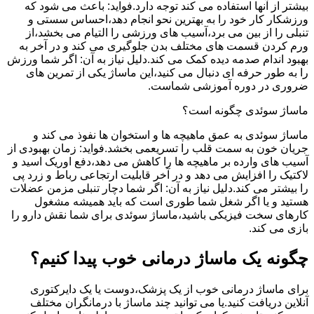
بیشتر از آنها استفاده می کند توجه دارد.فواید: باعث می شود که
ورزشکار کار خود را به بهترین نحو انجام دهد،احساس سستی و
تنبلی را از بین می برد،آسیب های ورزشی را التیام می بخشد،از
ورم کردن قسمت های مختلف بدن جلوگیری می کند و در آخر به
بهبود اندام صدمه دیده کمک می کند.دلیل نیاز به آن: اگر شما ورزش
را به طور حرفه ای دنبال می کنید،این ماساژ یکی از تمرین های
ضروری در دوره آموزشی شماست.
ماساژ سوئدی چگونه است؟
ماساژ سوئدی به عمق ماهیچه ها و استخوان ها نفوذ می کند و
جریان خون به سمت قلب را تسریعمی بخشد.فواید: زمان بهبودی از
آسیب های وارده بر ماهیچه ها را کاهش می دهد،دفع اوریک اسید و
لاکتیک را افزایش می دهد و در آخر قابلیت ارتجاعی رباط و زرد پی
را بیشتر می کند.دلیل نیاز به آن: اگر شما دچار تنبلی مزمن عضلات
هستید و یا اگر شغل شما طوری است که باید همیشه مشغول
کارهای سخت فیزیکی باشید،ماساژ سوئدی برای شما نقش دارو را
بازی می کند.
چگونه یک ماساژ درمانی خوب پیدا کنیم؟
برای ماساژ درمانی خوب از یک پزشک،دوست یا یک دایرکتوری
آنلاین دریافت کنید.یا می توانید چند ماساژ با درمانگران مختلف