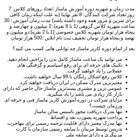
مدت زمان و شهریه دوره آموزش ماساژ :تعداد روزهای کلاس: 7
روز:تعداد شرکت کنندگان: 8 نفر نهایتا (به علت اینکه زمان کافی
برای تمرین و مرور همه وجود داشته باشد) مدت زمان آموزش : 30
ساعت شهریه کلاس گروهی (1 تا 8 نفره) :2 میلیون و چهارصد و
پنجاه هزار تومان شهریه کلاس خصوصی (1 یا 2 نفره):دو میلیون و
نهصد و پنجاه هزار تومان تخفیف ثبت نام آنلاین :500 هزار تومان
بعد از اتمام دوره کاربر ماساژ چه توانایی هایی کسب می کنید؟
می توانید یک ساعت ماساژ کامل بدن را براحتی انجام دهید.
تکنیک های حرفه ای برای رفع اسپاسم و گرفتگی های
عضلانی را یاد خواهید گرفت.
کلاس رفع اشکال رایگان تا 99 سال خواهید داشت.
معتبرترین مدرک ممکن در ایران دریافت خواهید کرد.
عمومی ترین و مشتری پسندترین ماساژ حال حاضر که دارای
بازار کار زیادی می باشد را یاد میگیرید.
مزایای شرکت در دوره آموزش کاربر ماساژ فنی و حرفه ای
ورزمان چیست؟
تنها مدرک دریافت مجوز تاسیس سالن ماساژ
پرداخت شهریه بصورت نقد و اقساط
تنها مدرک معتبر دارای قابلیت ترجمه رسمی برای مهاجرت
تدریس توسط مربیان با سابقه رسمی سازمان با کارت
مربیگری و دارای سابقه ملی