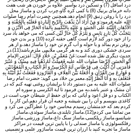
درد اسافل (7) و تسکین درد بواسیر علاوه بر خوردن هر شب هفت
دانه خرمای برنیک (8) با کمی کره گاو،چرب کردن و ماساژ محل
درد را با روغن زنبق (9) انجام دهد.همچنین حضرت امام رضا صلوات
الله علیه فرمود:وَ مَنْ أَرَادَ أَنْ یَذْهَبَ بِالرِّیحِ الْبَارِدَةِ فَعَلَیْهِ بِالْحُقْنَةِ وَ
الْأَدْهَانِ اللَّیِّنَةِ عَلَى الْجَسَدِ وَ عَلَیْهِ بِالتَّکْمِیدِ بِالْمَاءِ الْحَارِّ فِی الْأَبْزَنِ وَ
یَتَجَنَّبُ کُلَّ بَارِدٍ یَابِسٍ وَ یَلْزَمُ کُلَّ حَارٍّ لَیِّن.کسی که می خواهد باد سرد
را از خود دور کند لازم است گاهی حقنه کرده (10) و بر بدن خود
روغن نرم بمالد و با حوله و آب گرم تن خود را ماساژ دهد،و از هر
سردی خشکی دوری کند و به هر گرمی ملایمی ملزم باشد(11).در
حدیث دیگری نقل شده است:عَنْ مُعَمَّرِ بْنِ خَلَّادٍ قَالَ: أَمَرَنِی الإمام
أَبُو الْحَسَنِ الرِّضَا صلوات الله علیه فَعَمِلْتُ لَهُ دُهْناً فِیهِ مِسْکٌ وَ عَنْبَرٌ
فَأَمَرَنِی أَنْ أَکْتُبَ فِی قِرْطَاسٍ آیَةَ الْکُرْسِیِّ وَ أُمَّ الْکِتَابِ وَ الْمُعَوِّذَتَیْنِ
وَ قَوَارِعَ مِنَ الْقُرْآنِ وَ أَجْعَلَهُ بَیْنَ الْغِلَافِ وَ الْقَارُورَةِ فَفَعَلْتُ ثُمَّ أَتَیْتُهُ بِهِ
فَتَغَلَّفَ بِهِ وَ أَنَا أَنْظُرُ إِلَیْهِ.معمر بن خلاد می گوید: حضرت امام رضا
صلوات الله علیه به من دستور داد تا برایشان روغنى تهیه کنم که در
آن مشک و عنبر باشد،به من فرمود تا آیة الکرسى و سوره ام
الکتاب و دو قل اعوذ و آیاتى که براى حفظ از شیطان خوب است در
کاغذى بنویسم و آن را بین شیشه و جعبه آن قرار دهم،این کار را
کردم بعد که خدمتشان رسیدم محاسن خود را عطرآگین می کرد و
من تماشا می کردم(12).ماساژ تایلندی،ماساژ سوئدی،ماساژ
شیاتسو،ماساژ ریلکسی،ماساژ سنگ داغ،ماساژ ورزشی،ماساژ
رفلکسولوژی یا ماساژ صندلی را با پایین ترین قیمت در مراکز
ماساژ ما تجربه کنید با ارزان ترین قیمت ماساژور علمی و تضمینی