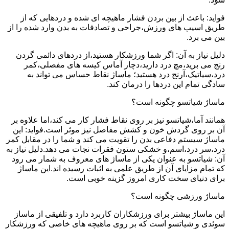
فواید: باعث از بین بردن فشار ماهیچه ای شده و دردهایی که از
طریق اسیب های ورزش،جراحی و تصادفات به بدن وارد شده را از
بین می برد.
دلیل نیاز به آن: اگر شما ورزشکار هستید،از دردهای دائمی گردن
رنج می برید،مچ درد دارید،دچار آماس کیسه های مفصلی،کمر
درد،سیاتیک،آرنج درد هستید؛ ماساژ نقاط حساس می تواند به
سادگی تمام این دردها را درمان کند.
ماساژ شیاتسو چگونه است؟
همانند آما،شیاتسو نیز بر روی نقاط فشار کار می کند،اما علاوه بر
آن بر روی گردش خون و کشش مفاصل نیز موثر است.فواید: این
ماساژ سیستم دفاعی بدن را تقویت می کند و شما را در مقابل کمر
درد،سر درد،اسم،و خشکی ستون فقرات نجات می دهد.دلیل نیاز به
آن: شیاتسو به عنوان یکی از ماساژ های معروف به شمار می رود
که تمام مزایای آن از طریق علمی به اثبات رسیده اند.این ماساژ
برای دنیای سخت کاری امروز گزینه خوبی است.
ماساژ ورزشی چگونه است؟
این ماساژ بیشتر برای ورزشکاران کاربرد دارد و تلفیقی از ماساز
سوئدی و شیاتسو است که بر روی ماهیچه های خاصی که ورزشکار