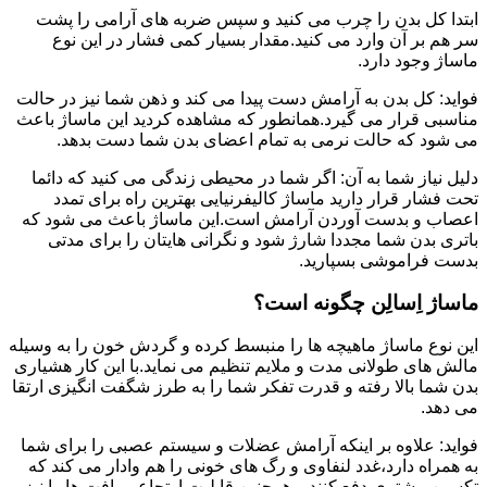
ابتدا کل بدن را چرب می کنید و سپس ضربه های آرامی را پشت
سر هم بر آن وارد می کنید.مقدار بسیار کمی فشار در این نوع
ماساژ وجود دارد.
فواید: کل بدن به آرامش دست پیدا می کند و ذهن شما نیز در حالت
مناسبی قرار می گیرد.همانطور که مشاهده کردید این ماساژ باعث
می شود که حالت نرمی به تمام اعضای بدن شما دست بدهد.
دلیل نیاز شما به آن: اگر شما در محیطی زندگی می کنید که دائما
تحت فشار قرار دارید ماساژ کالیفرنیایی بهترین راه برای تمدد
اعصاب و بدست آوردن آرامش است.این ماساژ باعث می شود که
باتری بدن شما مجددا شارژ شود و نگرانی هایتان را برای مدتی
بدست فراموشی بسپارید.
ماساژ اِسالِن چگونه است؟
این نوع ماساژ ماهیچه ها را منبسط کرده و گردش خون را به وسیله
مالش های طولانی مدت و ملایم تنظیم می نماید.با این کار هشیاری
بدن شما بالا رفته و قدرت تفکر شما را به طرز شگفت انگیزی ارتقا
می دهد.
فواید: علاوه بر اینکه آرامش عضلات و سیستم عصبی را برای شما
به همراه دارد،غدد لنفاوی و رگ های خونی را هم وادار می کند که
تکسین بیشتری دفع کنند و همچنین قابلیت ارتجاعی بافت ها را نیز