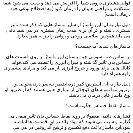
فواید: هشیاری درونی شما را افزایش می دهد و سبب می شود شما
مشکلات و ناراحتی هایتان را درمان کنید.( به اصطلاح نوعی خود
درمانی است)
دلیل نیاز به آن: این ماساژ از سایر ماساژ هایی که ذکر شده تاثیر
بیشتری داشته و اثر آن برای مدت زمان بیشتری در بدن شما باقی
می ماند.همچنین سلامتی روحی و روانی را نیز به همراه دارد.
ماساژ های شدید آما چیست؟
بر اساس طب سوزنی چین باستان این ماساژ بر روی قسمت های
حساس بدن تاثیر گذاشته و میزان انرژی را تنظیم می کند.فواید:
کانال هایی برای ورود و خروج انرژی باز می کند و مزایای بیشماری
را به همراه دارد.
دلیل نیاز به آن: استرس،کمر درد،اضطراب،سر درد،بیخوابی،و
آرتروز تنها نمونه های کوچکی از بیماری هایی هستند که از طریق این
نوع ماساژ قابل درمان می باشند.
ماساژ نقاط حساس چگونه است؟
فشارهای دائمی معمولا بر روی نقاط حساس بدن تاثیر منفی می
گذارند و سبب می شوند که مواد زائد در این قسمت ها انباشته
شود.این ماساژ باعث دفع تکسین و ترشح آندروفین در بدن می
شود.