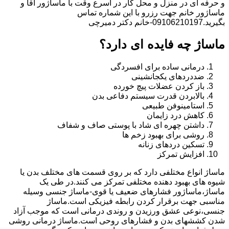
و حرفه ای در منزل و محل کار در اسرع وقت با ماساژور آقا و
ماساژور خانم جهت رزرو با این شماره تماس
بگیرید.09106210197-خانم دکتر دمیرچی
ماساژ چه فایده ای دارد؟
درمانی ساده برای افسردگی
ضددردهای یکجانشینی
باز کردن عضلات پیچ خورده
بالابردن قدرت سیستم دفاعی بدن
استامینوفن طبیعی
کاهش درد زایمان
داشتن چهره ای شاد با پوستی صاف و شفاف
روشی برای بهبود زخم ها
تسکین دردهای زنانه
افزایش تمرکز
ماساژ انواع مختلفی دارد که بر روی قسمت های مختلف بدن یا
شیوه های بهبود دهنده مختلفی تمرکز می کنند.در طی یک
ماساژ،ماساژور فشارهای ضعیف یا قوی-ماساژ جنسی وسیله
مناسبی جهت برقرار کردن رابطه فیزیکی است.ماساژ
جنسی،نوعی عشق ورزیدن و روندی درمانی است که موجب آزاد
شدن کششهای بدن و فشارهای روحی است.ماساژ درمانی روشی