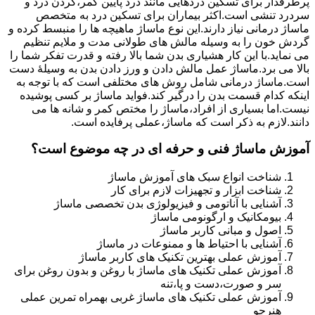
پرطرفدار برای تسکین دردهایی مانند درد پایین کمر،گردن درد و
سردرد تنشی است.اکثر بیماران برای تسکین درد به متخصص
ماساژ درمانی نیاز دارند.این نوع ماساژ ماهیچه ها را منبسط کرده و
گردش خون را به وسیله مالش های طولانی مدت و ملایم تنظیم
می نماید.با این کار هشیاری بدن شما بالا رفته و قدرت تفکر شما را
بالا می برد.ماساژ عمل مالش دادن و ورز دادن بدن به وسیلۀ دست
است.ماساژ درمانی شامل روش های مختلفی است که با توجه به
اینکه کدام قسمت بدن را درگیر کند.فواید ماساژ بر کسی پوشیده
نیست.اما بسیاری از افراد،ماساژ را مختص کمر و شانه ها می
دانند.لازم به ذکر است که ماساژ،عملی پرفایده است.
آموزش ماساژ فنی و حرفه ای در چه موضوع است؟
شناخت انواع سبک های آموزش ماساژ
شناخت ابزار و تجهیزات لازم برای کار
آشنایی با آناتومی و فیزیولوژی بدن تخصصی ماساژ
بیومکانیک و ارگونومی ماساژ
اصول و مبانی کاربر ماساژ
آشنایی با احتیاط ها و ممنوعات در ماساژ
آموزش عملی بهترین تکنیک های کاربر ماساژ
آموزش عملی تکنیک های ماساژ با روغن و بدون روغن برای
سر و صورت،دست و پا،تنه
آموزش عملی تکنیک های ماساژ غربی بهمراه تمرین عملی
هنرجو