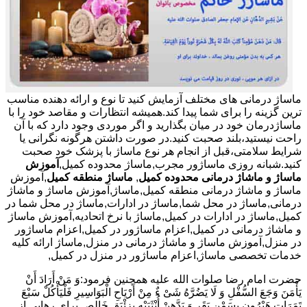
ماساژ درمانی های مختلف آزمایش کنید تا نوع و ارائه دهنده مناسب
ترین گزینه را برای شما پیدا کند.همیشه انتظارات و مقاصد خود را با
ماساژدرمان خود در میان بگذارید و اگر موردی وجود دارد که با آن
راحت نیستید،بلند صحبت کنید.در صورت داشتن هرگونه نگرانی یا
شرایط سلامتی،قبل از انجام هر نوع ماساژ با پزشک خود صحبت
کنید.شبانه روزی ماساژور مجرب,ماساژ محدوده کمیل,
آموزش
ماساژ و ماشاژ درمانی محدوده کمیل
,
ماساژ منطقه کمیل
,آموزش
ماساژ و ماشاژ درمانی منطقه کمیل,ماساژ,آموزش ماساژ و ماشاژ
درمانی,ماساژ در محل شما,ماساژ در ادارات,ماساژ در محل شما در
کمیل,ماساژ در ادارات در کمیل,ماساژ با نرخ اتحادیه,آموزش ماساژ
و ماشاژ درمانی در کمیل,اعزام ماساژور در کمیل,اعزام ماساژور
در منزل,آموزش ماساژ و ماشاژ درمانی در منزل,ماساژ ارائه کلیه
خدمات تخصصی ماساژ,اعزام ماساژور در منزل در کمیل,
حضرت امام رضا صلوات الله علیه همچنین فرمود:وَ مَنْ أَرَادَ أَنْ
یَأْمَنَ وَجَعَ السُّفْلِ وَ لَا یَضُرَّهُ شَیْ ءٌ مِنْ أَرْیَاحِ الْبَوَاسِیرِ فَلْیَأْکُلْ سَبْعَ
تَمَرَاتٍ هَیْرُونٍ بِسَمْنِ بَقَرٍ وَ یَدَّهِنْ أُنْثَیَیْهِ بِزِئْبَقٍ خَالِص.برای رهایی از