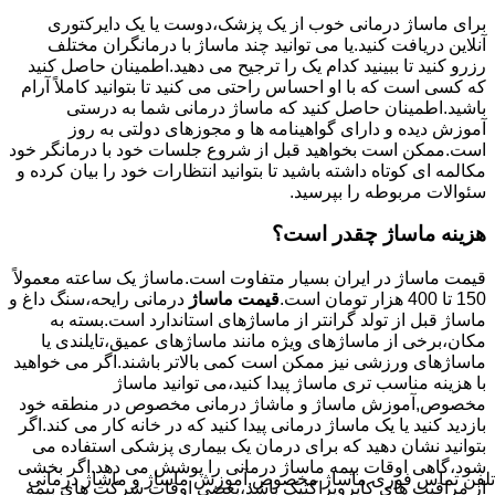
برای ماساژ درمانی خوب از یک پزشک،دوست یا یک دایرکتوری
آنلاین دریافت کنید.یا می توانید چند ماساژ با درمانگران مختلف
رزرو کنید تا ببینید کدام یک را ترجیح می دهید.اطمینان حاصل کنید
که کسی است که با او احساس راحتی می کنید تا بتوانید کاملاً آرام
باشید.اطمینان حاصل کنید که ماساژ درمانی شما به درستی
آموزش دیده و دارای گواهینامه ها و مجوزهای دولتی به روز
است.ممکن است بخواهید قبل از شروع جلسات خود با درمانگر خود
مکالمه ای کوتاه داشته باشید تا بتوانید انتظارات خود را بیان کرده و
سئوالات مربوطه را بپرسید.
هزینه ماساژ چقدر است؟
قیمت ماساژ در ایران بسیار متفاوت است.ماساژ یک ساعته معمولاً
150 تا 400 هزار تومان است.
قیمت ماساژ
درمانی رایحه،سنگ داغ و
ماساژ قبل از تولد گرانتر از ماساژهای استاندارد است.بسته به
مکان،برخی از ماساژهای ویژه مانند ماساژهای عمیق،تایلندی یا
ماساژهای ورزشی نیز ممکن است کمی بالاتر باشند.اگر می خواهید
با هزینه مناسب تری ماساژ پیدا کنید،می توانید ماساژ
مخصوص,آموزش ماساژ و ماشاژ درمانی مخصوص در منطقه خود
بازدید کنید یا یک ماساژ درمانی پیدا کنید که در خانه کار می کند.اگر
بتوانید نشان دهید که برای درمان یک بیماری پزشکی استفاده می
شود،گاهی اوقات بیمه ماساژ درمانی را پوشش می دهد.اگر بخشی
تلفن تماس فوری
ماساژ مخصوص,آموزش ماساژ و ماشاژ درمانی
از مراقبت های کایروپراکتیک باشد،بعضی اوقات شرکت های بیمه