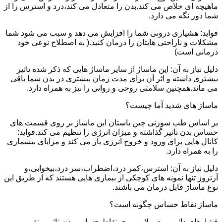
ماهیچه ای خلاص می کند.بدن را متعادل می کند،درد و استرس را از
شما دور نگه می دارد.
فواید: هشیاری درونی شما را افزایش می دهد و سبب می شود شما
مشکلات و ناراحتی هایتان را درمان کنید.( به اصطلاح نوعی خود
درمانی است)
دلیل نیاز به آن: این ماساژ از سایر ماساژ هایی که ذکر شده تاثیر
بیشتری داشته و اثر آن برای مدت زمان بیشتری در بدن شما باقی
می ماند.همچنین سلامتی روحی و روانی را نیز به همراه دارد.
ماساژ های شدید آما چیست؟
بر اساس طب سوزنی چین باستان این ماساژ بر روی قسمت های
حساس بدن تاثیر گذاشته و میزان انرژی را تنظیم می کند.فواید:
کانال هایی برای ورود و خروج انرژی باز می کند و مزایای بیشماری
را به همراه دارد.
دلیل نیاز به آن: استرس،کمر درد،اضطراب،سر درد،بیخوابی،و
آرتروز تنها نمونه های کوچکی از بیماری هایی هستند که از طریق این
نوع ماساژ قابل درمان می باشند.
ماساژ نقاط حساس چگونه است؟
فشارهای دائمی معمولا بر روی نقاط حساس بدن تاثیر منفی می