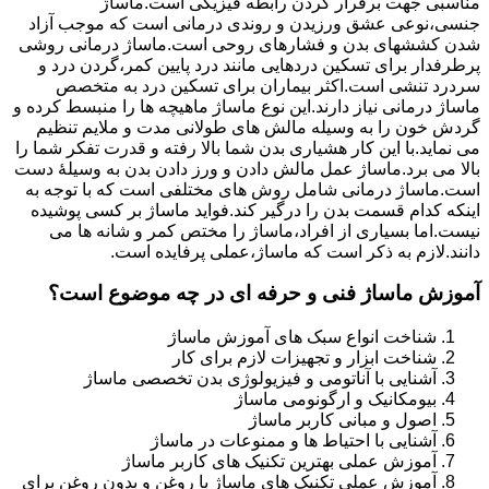
مناسبی جهت برقرار کردن رابطه فیزیکی است.ماساژ
جنسی،نوعی عشق ورزیدن و روندی درمانی است که موجب آزاد
شدن کششهای بدن و فشارهای روحی است.ماساژ درمانی روشی
پرطرفدار برای تسکین دردهایی مانند درد پایین کمر،گردن درد و
سردرد تنشی است.اکثر بیماران برای تسکین درد به متخصص
ماساژ درمانی نیاز دارند.این نوع ماساژ ماهیچه ها را منبسط کرده و
گردش خون را به وسیله مالش های طولانی مدت و ملایم تنظیم
می نماید.با این کار هشیاری بدن شما بالا رفته و قدرت تفکر شما را
بالا می برد.ماساژ عمل مالش دادن و ورز دادن بدن به وسیلۀ دست
است.ماساژ درمانی شامل روش های مختلفی است که با توجه به
اینکه کدام قسمت بدن را درگیر کند.فواید ماساژ بر کسی پوشیده
نیست.اما بسیاری از افراد،ماساژ را مختص کمر و شانه ها می
دانند.لازم به ذکر است که ماساژ،عملی پرفایده است.
آموزش ماساژ فنی و حرفه ای در چه موضوع است؟
شناخت انواع سبک های آموزش ماساژ
شناخت ابزار و تجهیزات لازم برای کار
آشنایی با آناتومی و فیزیولوژی بدن تخصصی ماساژ
بیومکانیک و ارگونومی ماساژ
اصول و مبانی کاربر ماساژ
آشنایی با احتیاط ها و ممنوعات در ماساژ
آموزش عملی بهترین تکنیک های کاربر ماساژ
آموزش عملی تکنیک های ماساژ با روغن و بدون روغن برای