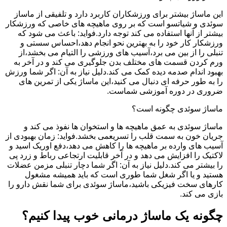
این ماساژ بیشتر برای ورزشکاران کاربرد دارد و تلفیقی از ماساز
سوئدی و شیاتسو است که بر روی ماهیچه های خاصی که ورزشکار
بیشتر از آنها استفاده می کند توجه دارد.فواید: باعث می شود که
ورزشکار کار خود را به بهترین نحو انجام دهد،احساس سستی و
تنبلی را از بین می برد،آسیب های ورزشی را التیام می بخشد،از
ورم کردن قسمت های مختلف بدن جلوگیری می کند و در آخر به
بهبود اندام صدمه دیده کمک می کند.دلیل نیاز به آن: اگر شما ورزش
را به طور حرفه ای دنبال می کنید،این ماساژ یکی از تمرین های
ضروری در دوره آموزشی شماست.
ماساژ سوئدی چگونه است؟
ماساژ سوئدی به عمق ماهیچه ها و استخوان ها نفوذ می کند و
جریان خون به سمت قلب را تسریعمی بخشد.فواید: زمان بهبودی از
آسیب های وارده بر ماهیچه ها را کاهش می دهد،دفع اوریک اسید و
لاکتیک را افزایش می دهد و در آخر قابلیت ارتجاعی رباط و زرد پی
را بیشتر می کند.دلیل نیاز به آن: اگر شما دچار تنبلی مزمن عضلات
هستید و یا اگر شغل شما طوری است که باید همیشه مشغول
کارهای سخت فیزیکی باشید،ماساژ سوئدی برای شما نقش دارو را
بازی می کند.
چگونه یک ماساژ درمانی خوب پیدا کنیم؟