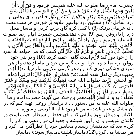
حضرت امام رضا صلوات الله علیه همچنین فرمود:وَ مَنْ أَرَادَ أَنْ
یَأْمَنَ وَجَعَ السُّفْلِ وَ لَا یَضُرَّهُ شَیْ ءٌ مِنْ أَرْیَاحِ الْبَوَاسِیرِ فَلْیَأْکُلْ سَبْعَ
تَمَرَاتٍ هَیْرُونٍ بِسَمْنِ بَقَرٍ وَ یَدَّهِنْ أُنْثَیَیْهِ بِزِئْبَقٍ خَالِص.برای رهایی از
درد اسافل (7) و تسکین درد بواسیر علاوه بر خوردن هر شب هفت
دانه خرمای برنیک (8) با کمی کره گاو،چرب کردن و ماساژ محل
درد را با روغن زنبق (9) انجام دهد.همچنین حضرت امام رضا صلوات
الله علیه فرمود:وَ مَنْ أَرَادَ أَنْ یَذْهَبَ بِالرِّیحِ الْبَارِدَةِ فَعَلَیْهِ بِالْحُقْنَةِ وَ
الْأَدْهَانِ اللَّیِّنَةِ عَلَى الْجَسَدِ وَ عَلَیْهِ بِالتَّکْمِیدِ بِالْمَاءِ الْحَارِّ فِی الْأَبْزَنِ وَ
یَتَجَنَّبُ کُلَّ بَارِدٍ یَابِسٍ وَ یَلْزَمُ کُلَّ حَارٍّ لَیِّن.کسی که می خواهد باد سرد
را از خود دور کند لازم است گاهی حقنه کرده (10) و بر بدن خود
روغن نرم بمالد و با حوله و آب گرم تن خود را ماساژ دهد،و از هر
سردی خشکی دوری کند و به هر گرمی ملایمی ملزم باشد(11).در
حدیث دیگری نقل شده است:عَنْ مُعَمَّرِ بْنِ خَلَّادٍ قَالَ: أَمَرَنِی الإمام
أَبُو الْحَسَنِ الرِّضَا صلوات الله علیه فَعَمِلْتُ لَهُ دُهْناً فِیهِ مِسْکٌ وَ عَنْبَرٌ
فَأَمَرَنِی أَنْ أَکْتُبَ فِی قِرْطَاسٍ آیَةَ الْکُرْسِیِّ وَ أُمَّ الْکِتَابِ وَ الْمُعَوِّذَتَیْنِ
وَ قَوَارِعَ مِنَ الْقُرْآنِ وَ أَجْعَلَهُ بَیْنَ الْغِلَافِ وَ الْقَارُورَةِ فَفَعَلْتُ ثُمَّ أَتَیْتُهُ بِهِ
فَتَغَلَّفَ بِهِ وَ أَنَا أَنْظُرُ إِلَیْهِ.معمر بن خلاد می گوید: حضرت امام رضا
صلوات الله علیه به من دستور داد تا برایشان روغنى تهیه کنم که در
آن مشک و عنبر باشد،به من فرمود تا آیة الکرسى و سوره ام
الکتاب و دو قل اعوذ و آیاتى که براى حفظ از شیطان خوب است در
کاغذى بنویسم و آن را بین شیشه و جعبه آن قرار دهم،این کار را
کردم بعد که خدمتشان رسیدم محاسن خود را عطرآگین می کرد و
من تماشا می کردم(12).ماساژ تایلندی،ماساژ سوئدی،ماساژ