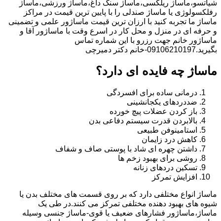
شیاتسو،ماساژ ریلکسی،ماساژ سنگ داغ،ماساژ ورزشی،ماساژ
رفلکسولوژی یا ماساژ صندلی را با پایین ترین قیمت در مراکز
ماساژ ما تجربه کنید با ارزان ترین قیمت ماساژور علمی و تضمینی
و حرفه ای در منزل و محل کار در اسرع وقت با ماساژور آقا و
ماساژور خانم جهت رزرو با این شماره تماس
بگیرید.09106210197-خانم دکتر دمیرچی
ماساژ چه فایده ای دارد؟
درمانی ساده برای افسردگی
ضددردهای یکجانشینی
باز کردن عضلات پیچ خورده
بالابردن قدرت سیستم دفاعی بدن
استامینوفن طبیعی
کاهش درد زایمان
داشتن چهره ای شاد با پوستی صاف و شفاف
روشی برای بهبود زخم ها
تسکین دردهای زنانه
افزایش تمرکز
ماساژ انواع مختلفی دارد که بر روی قسمت های مختلف بدن یا
شیوه های بهبود دهنده مختلفی تمرکز می کنند.در طی یک
ماساژ،ماساژور فشارهای ضعیف یا قوی-ماساژ جنسی وسیله