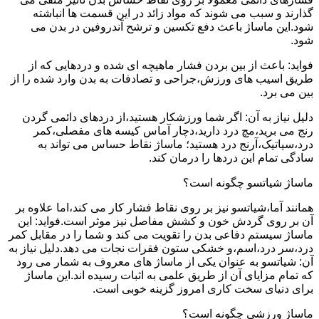
گذارند و سبب می شوند که مواد زائد در این قسمت ها انباشته
شود.این ماساژ باعث دفع تکسین و ترشح آندروفین در بدن می
شود.
فواید: باعث از بین بردن فشار ماهیچه ای شده و دردهایی که از
طریق اسیب های ورزش،جراحی و تصادفات به بدن وارد شده را از
بین می برد.
دلیل نیاز به آن: اگر شما ورزشکار هستید،از دردهای دائمی گردن
رنج می برید،مچ درد دارید،دچار آماس کیسه های مفصلی،کمر
درد،سیاتیک،آرنج درد هستید؛ ماساژ نقاط حساس می تواند به
سادگی تمام این دردها را درمان کند.
ماساژ شیاتسو چگونه است؟
همانند آما،شیاتسو نیز بر روی نقاط فشار کار می کند،اما علاوه بر
آن بر روی گردش خون و کشش مفاصل نیز موثر است.فواید: این
ماساژ سیستم دفاعی بدن را تقویت می کند و شما را در مقابل کمر
درد،سر درد،اسم،و خشکی ستون فقرات نجات می دهد.دلیل نیاز به
آن: شیاتسو به عنوان یکی از ماساژ های معروف به شمار می رود
که تمام مزایای آن از طریق علمی به اثبات رسیده اند.این ماساژ
برای دنیای سخت کاری امروز گزینه خوبی است.
ماساژ ورزشی چگونه است؟