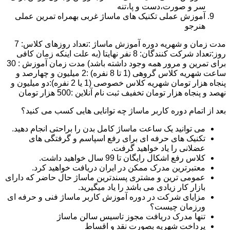
سر و صورت،دست و پا،تنه
آموزش عملی تکنیک های ماساژ غربی بهمراه تمرین عملی
هنرجو
مدت زمان و شهریه دوره آموزش ماساژ :تعداد روزهای کلاس: 7
روز:تعداد شرکت کنندگان: 8 نفر نهایتا (به علت اینکه زمان کافی
برای تمرین و مرور همه وجود داشته باشد) مدت زمان آموزش : 30
ساعت شهریه کلاس گروهی (1 تا 8 نفره) :2 میلیون و چهارصد و
پنجاه هزار تومان شهریه کلاس خصوصی (1 یا 2 نفره):دو میلیون و
نهصد و پنجاه هزار تومان تخفیف ثبت نام آنلاین :500 هزار تومان
بعد از اتمام دوره کاربر ماساژ چه توانایی هایی کسب می کنید؟
می توانید یک ساعت ماساژ کامل بدن را براحتی انجام دهید.
تکنیک های حرفه ای برای رفع اسپاسم و گرفتگی های
عضلانی را یاد خواهید گرفت.
کلاس رفع اشکال رایگان تا 99 سال خواهید داشت.
معتبرترین مدرک ممکن در ایران دریافت خواهید کرد.
عمومی ترین و مشتری پسندترین ماساژ حال حاضر که دارای
بازار کار زیادی می باشد را یاد میگیرید.
مزایای شرکت در دوره آموزش کاربر ماساژ فنی و حرفه ای
ورزمان چیست؟
تنها مدرک دریافت مجوز تاسیس سالن ماساژ
پرداخت شهریه بصورت نقد و اقساط