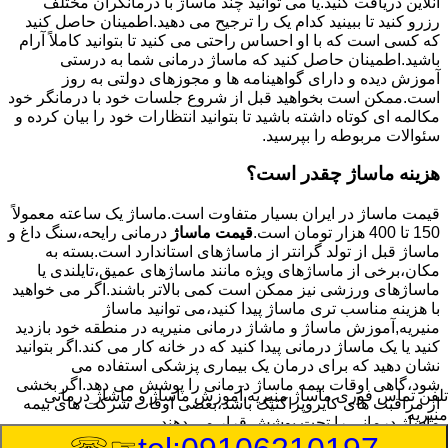
آنلاین دریافت کنید.یا می توانید چند ماساژ با درمانگران مختلف
رزرو کنید تا ببینید کدام یک را ترجیح می دهید.اطمینان حاصل کنید
که کسی است که با او احساس راحتی می کنید تا بتوانید کاملاً آرام
باشید.اطمینان حاصل کنید که ماساژ درمانی شما به درستی
آموزش دیده و دارای گواهینامه ها و مجوزهای دولتی به روز
است.ممکن است بخواهید قبل از شروع جلسات خود با درمانگر خود
مکالمه ای کوتاه داشته باشید تا بتوانید انتظارات خود را بیان کرده و
سئوالات مربوطه را بپرسید.
هزینه ماساژ چقدر است؟
قیمت ماساژ در ایران بسیار متفاوت است.ماساژ یک ساعته معمولاً
150 تا 400 هزار تومان است.
قیمت ماساژ
درمانی رایحه،سنگ داغ و
ماساژ قبل از تولد گرانتر از ماساژهای استاندارد است.بسته به
مکان،برخی از ماساژهای ویژه مانند ماساژهای عمیق،تایلندی یا
ماساژهای ورزشی نیز ممکن است کمی بالاتر باشند.اگر می خواهید
با هزینه مناسب تری ماساژ پیدا کنید،می توانید ماساژ
منیریه,آموزش ماساژ و ماشاژ درمانی منیریه در منطقه خود بازدید
کنید یا یک ماساژ درمانی پیدا کنید که در خانه کار می کند.اگر بتوانید
نشان دهید که برای درمان یک بیماری پزشکی استفاده می
شود،گاهی اوقات بیمه ماساژ درمانی را پوشش می دهد.اگر بخشی
تلفن تماس فوری
ماساژ منیریه,آموزش ماساژ و ماشاژ درمانی
از مراقبت های کایروپراکتیک باشد،بعضی اوقات شرکت های بیمه
منیریه
ماساژ درمانی را تحت پوشش قرار می دهند.