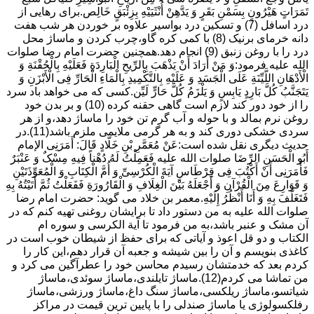
تَمَرَاتٍ هَیْرُونٍ بِسَمْنِ بَقَرٍ وَ یَدَّهِنْ أُنْثَیَیْهِ بِزِئْبَقٍ خَالِص.برای رهایی از
درد اسافل (7) و تسکین درد بواسیر علاوه بر خوردن هر شب هفت
دانه خرمای برنیک (8) با کمی کره گاو،چرب کردن و ماساژ محل
درد را با روغن زنبق (9) انجام دهد.همچنین حضرت امام رضا صلوات
الله علیه فرمود:وَ مَنْ أَرَادَ أَنْ یَذْهَبَ بِالرِّیحِ الْبَارِدَةِ فَعَلَیْهِ بِالْحُقْنَةِ وَ
الْأَدْهَانِ اللَّیِّنَةِ عَلَى الْجَسَدِ وَ عَلَیْهِ بِالتَّکْمِیدِ بِالْمَاءِ الْحَارِّ فِی الْأَبْزَنِ وَ
یَتَجَنَّبُ کُلَّ بَارِدٍ یَابِسٍ وَ یَلْزَمُ کُلَّ حَارٍّ لَیِّن.کسی که می خواهد باد سرد
را از خود دور کند لازم است گاهی حقنه کرده (10) و بر بدن خود
روغن نرم بمالد و با حوله و آب گرم تن خود را ماساژ دهد،و از هر
سردی خشکی دوری کند و به هر گرمی ملایمی ملزم باشد(11).در
حدیث دیگری نقل شده است:عَنْ مُعَمَّرِ بْنِ خَلَّادٍ قَالَ: أَمَرَنِی الإمام
أَبُو الْحَسَنِ الرِّضَا صلوات الله علیه فَعَمِلْتُ لَهُ دُهْناً فِیهِ مِسْکٌ وَ عَنْبَرٌ
فَأَمَرَنِی أَنْ أَکْتُبَ فِی قِرْطَاسٍ آیَةَ الْکُرْسِیِّ وَ أُمَّ الْکِتَابِ وَ الْمُعَوِّذَتَیْنِ
وَ قَوَارِعَ مِنَ الْقُرْآنِ وَ أَجْعَلَهُ بَیْنَ الْغِلَافِ وَ الْقَارُورَةِ فَفَعَلْتُ ثُمَّ أَتَیْتُهُ بِهِ
فَتَغَلَّفَ بِهِ وَ أَنَا أَنْظُرُ إِلَیْهِ.معمر بن خلاد می گوید: حضرت امام رضا
صلوات الله علیه به من دستور داد تا برایشان روغنى تهیه کنم که در
آن مشک و عنبر باشد،به من فرمود تا آیة الکرسى و سوره ام
الکتاب و دو قل اعوذ و آیاتى که براى حفظ از شیطان خوب است در
کاغذى بنویسم و آن را بین شیشه و جعبه آن قرار دهم،این کار را
کردم بعد که خدمتشان رسیدم محاسن خود را عطرآگین می کرد و
من تماشا می کردم(12).ماساژ تایلندی،ماساژ سوئدی،ماساژ
شیاتسو،ماساژ ریلکسی،ماساژ سنگ داغ،ماساژ ورزشی،ماساژ
رفلکسولوژی یا ماساژ صندلی را با پایین ترین قیمت در مراکز