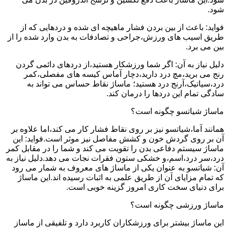
شود.
فواید: باعث از بین بردن فشار ماهیچه ای شده و دردهایی که از
طریق اسیب های ورزش،جراحی و تصادفات به بدن وارد شده را از
بین می برد.
دلیل نیاز به آن: اگر شما ورزشکار هستید،از دردهای دائمی گردن
رنج می برید،مچ درد دارید،دچار آماس کیسه های مفصلی،کمر
درد،سیاتیک،آرنج درد هستید؛ ماساژ نقاط حساس می تواند به
سادگی تمام این دردها را درمان کند.
ماساژ شیاتسو چگونه است؟
همانند آما،شیاتسو نیز بر روی نقاط فشار کار می کند،اما علاوه بر
آن بر روی گردش خون و کشش مفاصل نیز موثر است.فواید: این
ماساژ سیستم دفاعی بدن را تقویت می کند و شما را در مقابل کمر
درد،سر درد،اسم،و خشکی ستون فقرات نجات می دهد.دلیل نیاز به
آن: شیاتسو به عنوان یکی از ماساژ های معروف به شمار می رود
که تمام مزایای آن از طریق علمی به اثبات رسیده اند.این ماساژ
برای دنیای سخت کاری امروز گزینه خوبی است.
ماساژ ورزشی چگونه است؟
این ماساژ بیشتر برای ورزشکاران کاربرد دارد و تلفیقی از ماساز