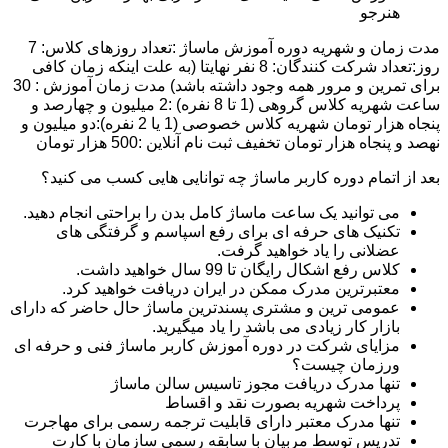
هنرجو
مدت زمان و شهریه دوره آموزش ماساژ :تعداد روزهای کلاس: 7
روز:تعداد شرکت کنندگان: 8 نفر نهایتا (به علت اینکه زمان کافی
برای تمرین و مرور همه وجود داشته باشد) مدت زمان آموزش : 30
ساعت شهریه کلاس گروهی (1 تا 8 نفره) :2 میلیون و چهارصد و
پنجاه هزار تومان شهریه کلاس خصوصی (1 یا 2 نفره):دو میلیون و
نهصد و پنجاه هزار تومان تخفیف ثبت نام آنلاین :500 هزار تومان
بعد از اتمام دوره کاربر ماساژ چه توانایی هایی کسب می کنید؟
می توانید یک ساعت ماساژ کامل بدن را براحتی انجام دهید.
تکنیک های حرفه ای برای رفع اسپاسم و گرفتگی های
عضلانی را یاد خواهید گرفت.
کلاس رفع اشکال رایگان تا 99 سال خواهید داشت.
معتبرترین مدرک ممکن در ایران دریافت خواهید کرد.
عمومی ترین و مشتری پسندترین ماساژ حال حاضر که دارای
بازار کار زیادی می باشد را یاد میگیرید.
مزایای شرکت در دوره آموزش کاربر ماساژ فنی و حرفه ای
ورزمان چیست؟
تنها مدرک دریافت مجوز تاسیس سالن ماساژ
پرداخت شهریه بصورت نقد و اقساط
تنها مدرک معتبر دارای قابلیت ترجمه رسمی برای مهاجرت
تدریس توسط مربیان با سابقه رسمی سازمان با کارت