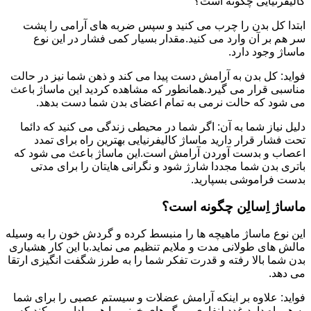
کالیفرنیایی چگونه است؟
ابتدا کل بدن را چرب می کنید و سپس ضربه های آرامی را پشت
سر هم بر آن وارد می کنید.مقدار بسیار کمی فشار در این نوع
ماساژ وجود دارد.
فواید: کل بدن به آرامش دست پیدا می کند و ذهن شما نیز در حالت
مناسبی قرار می گیرد.همانطور که مشاهده کردید این ماساژ باعث
می شود که حالت نرمی به تمام اعضای بدن شما دست بدهد.
دلیل نیاز شما به آن: اگر شما در محیطی زندگی می کنید که دائما
تحت فشار قرار دارید ماساژ کالیفرنیایی بهترین راه برای تمدد
اعصاب و بدست آوردن آرامش است.این ماساژ باعث می شود که
باتری بدن شما مجددا شارژ شود و نگرانی هایتان را برای مدتی
بدست فراموشی بسپارید.
ماساژ اِسالِن چگونه است؟
این نوع ماساژ ماهیچه ها را منبسط کرده و گردش خون را به وسیله
مالش های طولانی مدت و ملایم تنظیم می نماید.با این کار هشیاری
بدن شما بالا رفته و قدرت تفکر شما را به طرز شگفت انگیزی ارتقا
می دهد.
فواید: علاوه بر اینکه آرامش عضلات و سیستم عصبی را برای شما
به همراه دارد،غدد لنفاوی و رگ های خونی را هم وادار می کند که