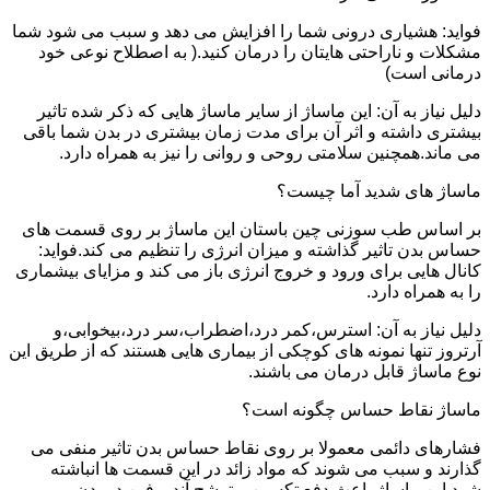
فواید: هشیاری درونی شما را افزایش می دهد و سبب می شود شما
مشکلات و ناراحتی هایتان را درمان کنید.( به اصطلاح نوعی خود
درمانی است)
دلیل نیاز به آن: این ماساژ از سایر ماساژ هایی که ذکر شده تاثیر
بیشتری داشته و اثر آن برای مدت زمان بیشتری در بدن شما باقی
می ماند.همچنین سلامتی روحی و روانی را نیز به همراه دارد.
ماساژ های شدید آما چیست؟
بر اساس طب سوزنی چین باستان این ماساژ بر روی قسمت های
حساس بدن تاثیر گذاشته و میزان انرژی را تنظیم می کند.فواید:
کانال هایی برای ورود و خروج انرژی باز می کند و مزایای بیشماری
را به همراه دارد.
دلیل نیاز به آن: استرس،کمر درد،اضطراب،سر درد،بیخوابی،و
آرتروز تنها نمونه های کوچکی از بیماری هایی هستند که از طریق این
نوع ماساژ قابل درمان می باشند.
ماساژ نقاط حساس چگونه است؟
فشارهای دائمی معمولا بر روی نقاط حساس بدن تاثیر منفی می
گذارند و سبب می شوند که مواد زائد در این قسمت ها انباشته
شود.این ماساژ باعث دفع تکسین و ترشح آندروفین در بدن می