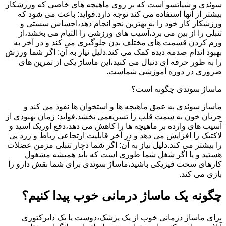
سوئدی و شیاتسو است که بر روی ماهیچه های خاصی که ورزشکار
بیشتر از آنها استفاده می کند توجه دارد.فواید: باعث می شود که
ورزشکار کار خود را به بهترین نحو انجام دهد،احساس سستی و
تنبلی را از بین می برد،آسیب های ورزشی را التیام می بخشد،از
ورم کردن قسمت های مختلف بدن جلوگیری می کند و در آخر به
بهبود اندام صدمه دیده کمک می کند.دلیل نیاز به آن: اگر شما ورزش
را به طور حرفه ای دنبال می کنید،این ماساژ یکی از تمرین های
ضروری در دوره آموزشی شماست.
ماساژ سوئدی چگونه است؟
ماساژ سوئدی به عمق ماهیچه ها و استخوان ها نفوذ می کند و
جریان خون به سمت قلب را تسریعمی بخشد.فواید: زمان بهبودی از
آسیب های وارده بر ماهیچه ها را کاهش می دهد،دفع اوریک اسید و
لاکتیک را افزایش می دهد و در آخر قابلیت ارتجاعی رباط و زرد پی
را بیشتر می کند.دلیل نیاز به آن: اگر شما دچار تنبلی مزمن عضلات
هستید و یا اگر شغل شما طوری است که باید همیشه مشغول
کارهای سخت فیزیکی باشید،ماساژ سوئدی برای شما نقش دارو را
بازی می کند.
چگونه یک ماساژ درمانی خوب پیدا کنیم؟
برای ماساژ درمانی خوب از یک پزشک،دوست یا یک دایرکتوری