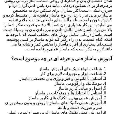
شدن کششهای بدن و فشارهای روحی است.ماساژ درمانی روشی
پرطرفدار برای تسکین دردهایی مانند درد پایین کمر،گردن درد و
سردرد تنشی است.اکثر بیماران برای تسکین درد به متخصص
ماساژ درمانی نیاز دارند.این نوع ماساژ ماهیچه ها را منبسط کرده و
گردش خون را به وسیله مالش های طولانی مدت و ملایم تنظیم
می نماید.با این کار هشیاری بدن شما بالا رفته و قدرت تفکر شما را
بالا می برد.ماساژ عمل مالش دادن و ورز دادن بدن به وسیلۀ دست
است.ماساژ درمانی شامل روش های مختلفی است که با توجه به
اینکه کدام قسمت بدن را درگیر کند.فواید ماساژ بر کسی پوشیده
نیست.اما بسیاری از افراد،ماساژ را مختص کمر و شانه ها می
دانند.لازم به ذکر است که ماساژ،عملی پرفایده است.
آموزش ماساژ فنی و حرفه ای در چه موضوع است؟
شناخت انواع سبک های آموزش ماساژ
شناخت ابزار و تجهیزات لازم برای کار
آشنایی با آناتومی و فیزیولوژی بدن تخصصی ماساژ
بیومکانیک و ارگونومی ماساژ
اصول و مبانی کاربر ماساژ
آشنایی با احتیاط ها و ممنوعات در ماساژ
آموزش عملی بهترین تکنیک های کاربر ماساژ
آموزش عملی تکنیک های ماساژ با روغن و بدون روغن برای
سر و صورت،دست و پا،تنه
آموزش عملی تکنیک های ماساژ غربی بهمراه تمرین عملی