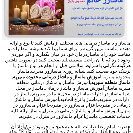
ماساژ و با ماساژ درمانی های مختلف آزمایش کنید تا نوع و ارائه
دهنده مناسب ترین گزینه را برای شما پیدا کند.همیشه انتظارات و
مقاصد خود را با ماساژدرمان خود در میان بگذارید و اگر موردی
وجود دارد که با آن راحت نیستید،بلند صحبت کنید.در صورت داشتن
هرگونه نگرانی یا شرایط سلامتی،قبل از انجام هر نوع ماساژ با
پزشک خود صحبت کنید.شبانه روزی ماساژور مجرب,ماساژ
محدوده منیریه,
آموزش ماساژ و ماشاژ درمانی محدوده منیریه
,
ماساژ منطقه منیریه
,آموزش ماساژ و ماشاژ درمانی منطقه
منیریه,ماساژ,آموزش ماساژ و ماشاژ درمانی,ماساژ در محل
شما,ماساژ در ادارات,ماساژ در محل شما در منیریه,ماساژ در
ادارات در منیریه,ماساژ با نرخ اتحادیه,آموزش ماساژ و ماشاژ
درمانی در منیریه,اعزام ماساژور در منیریه,اعزام ماساژور در
منزل,آموزش ماساژ و ماشاژ درمانی در منزل,ماساژ ارائه کلیه
خدمات تخصصی ماساژ,اعزام ماساژور در منزل در منیریه,
حضرت امام رضا صلوات الله علیه همچنین فرمود:وَ مَنْ أَرَادَ أَنْ
یَأْمَنَ وَجَعَ السُّفْلِ وَ لَا یَضُرَّهُ شَیْ ءٌ مِنْ أَرْیَاحِ الْبَوَاسِیرِ فَلْیَأْکُلْ سَبْعَ