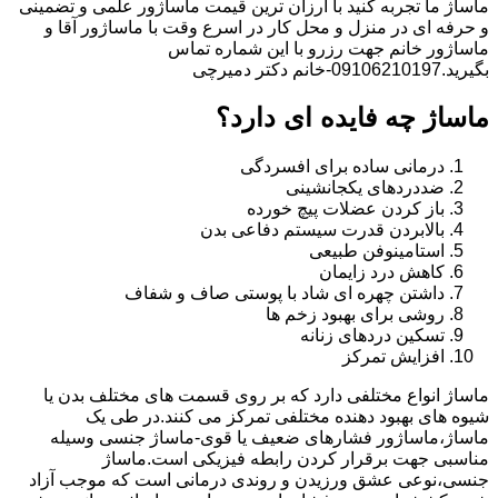
ماساژ ما تجربه کنید با ارزان ترین قیمت ماساژور علمی و تضمینی
و حرفه ای در منزل و محل کار در اسرع وقت با ماساژور آقا و
ماساژور خانم جهت رزرو با این شماره تماس
بگیرید.09106210197-خانم دکتر دمیرچی
ماساژ چه فایده ای دارد؟
درمانی ساده برای افسردگی
ضددردهای یکجانشینی
باز کردن عضلات پیچ خورده
بالابردن قدرت سیستم دفاعی بدن
استامینوفن طبیعی
کاهش درد زایمان
داشتن چهره ای شاد با پوستی صاف و شفاف
روشی برای بهبود زخم ها
تسکین دردهای زنانه
افزایش تمرکز
ماساژ انواع مختلفی دارد که بر روی قسمت های مختلف بدن یا
شیوه های بهبود دهنده مختلفی تمرکز می کنند.در طی یک
ماساژ،ماساژور فشارهای ضعیف یا قوی-ماساژ جنسی وسیله
مناسبی جهت برقرار کردن رابطه فیزیکی است.ماساژ
جنسی،نوعی عشق ورزیدن و روندی درمانی است که موجب آزاد