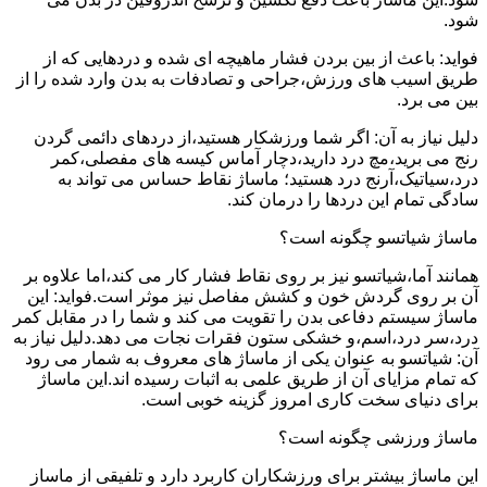
شود.
فواید: باعث از بین بردن فشار ماهیچه ای شده و دردهایی که از
طریق اسیب های ورزش،جراحی و تصادفات به بدن وارد شده را از
بین می برد.
دلیل نیاز به آن: اگر شما ورزشکار هستید،از دردهای دائمی گردن
رنج می برید،مچ درد دارید،دچار آماس کیسه های مفصلی،کمر
درد،سیاتیک،آرنج درد هستید؛ ماساژ نقاط حساس می تواند به
سادگی تمام این دردها را درمان کند.
ماساژ شیاتسو چگونه است؟
همانند آما،شیاتسو نیز بر روی نقاط فشار کار می کند،اما علاوه بر
آن بر روی گردش خون و کشش مفاصل نیز موثر است.فواید: این
ماساژ سیستم دفاعی بدن را تقویت می کند و شما را در مقابل کمر
درد،سر درد،اسم،و خشکی ستون فقرات نجات می دهد.دلیل نیاز به
آن: شیاتسو به عنوان یکی از ماساژ های معروف به شمار می رود
که تمام مزایای آن از طریق علمی به اثبات رسیده اند.این ماساژ
برای دنیای سخت کاری امروز گزینه خوبی است.
ماساژ ورزشی چگونه است؟
این ماساژ بیشتر برای ورزشکاران کاربرد دارد و تلفیقی از ماساز