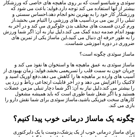
سوئدی و شیاتسو است که بر روی ماهیچه های خاصی که ورزشکار
بیشتر از آنها استفاده می کند توجه دارد.فواید: باعث می شود که
ورزشکار کار خود را به بهترین نحو انجام دهد،احساس سستی و
تنبلی را از بین می برد،آسیب های ورزشی را التیام می بخشد،از
ورم کردن قسمت های مختلف بدن جلوگیری می کند و در آخر به
بهبود اندام صدمه دیده کمک می کند.دلیل نیاز به آن: اگر شما ورزش
را به طور حرفه ای دنبال می کنید،این ماساژ یکی از تمرین های
ضروری در دوره آموزشی شماست.
ماساژ سوئدی چگونه است؟
ماساژ سوئدی به عمق ماهیچه ها و استخوان ها نفوذ می کند و
جریان خون به سمت قلب را تسریعمی بخشد.فواید: زمان بهبودی از
آسیب های وارده بر ماهیچه ها را کاهش می دهد،دفع اوریک اسید و
لاکتیک را افزایش می دهد و در آخر قابلیت ارتجاعی رباط و زرد پی
را بیشتر می کند.دلیل نیاز به آن: اگر شما دچار تنبلی مزمن عضلات
هستید و یا اگر شغل شما طوری است که باید همیشه مشغول
کارهای سخت فیزیکی باشید،ماساژ سوئدی برای شما نقش دارو را
بازی می کند.
چگونه یک ماساژ درمانی خوب پیدا کنیم؟
برای ماساژ درمانی خوب از یک پزشک،دوست یا یک دایرکتوری