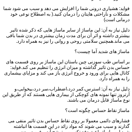
فواید: هشیاری درونی شما را افزایش می دهد و سبب می شود شما
مشکلات و ناراحتی هایتان را درمان کنید.( به اصطلاح نوعی خود
درمانی است)
دلیل نیاز به آن: این ماساژ از سایر ماساژ هایی که ذکر شده تاثیر
بیشتری داشته و اثر آن برای مدت زمان بیشتری در بدن شما باقی
می ماند.همچنین سلامتی روحی و روانی را نیز به همراه دارد.
ماساژ های شدید آما چیست؟
بر اساس طب سوزنی چین باستان این ماساژ بر روی قسمت های
حساس بدن تاثیر گذاشته و میزان انرژی را تنظیم می کند.فواید:
کانال هایی برای ورود و خروج انرژی باز می کند و مزایای بیشماری
را به همراه دارد.
دلیل نیاز به آن: استرس،کمر درد،اضطراب،سر درد،بیخوابی،و
آرتروز تنها نمونه های کوچکی از بیماری هایی هستند که از طریق این
نوع ماساژ قابل درمان می باشند.
ماساژ نقاط حساس چگونه است؟
فشارهای دائمی معمولا بر روی نقاط حساس بدن تاثیر منفی می
گذارند و سبب می شوند که مواد زائد در این قسمت ها انباشته
شود.این ماساژ باعث دفع تکسین و ترشح آندروفین در بدن می