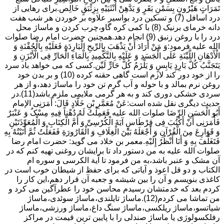
تَمَرَاتٍ هَیْرُونٍ بِسَمْنِ بَقَرٍ وَ یَدَّهِنْ أُنْثَیَیْهِ بِزِئْبَقٍ خَالِص.برای رهایی از
درد اسافل (7) و تسکین درد بواسیر علاوه بر خوردن هر شب هفت
دانه خرمای برنیک (8) با کمی کره گاو،چرب کردن و ماساژ محل
درد را با روغن زنبق (9) انجام دهد.همچنین حضرت امام رضا صلوات
الله علیه فرمود:وَ مَنْ أَرَادَ أَنْ یَذْهَبَ بِالرِّیحِ الْبَارِدَةِ فَعَلَیْهِ بِالْحُقْنَةِ وَ
الْأَدْهَانِ اللَّیِّنَةِ عَلَى الْجَسَدِ وَ عَلَیْهِ بِالتَّکْمِیدِ بِالْمَاءِ الْحَارِّ فِی الْأَبْزَنِ وَ
یَتَجَنَّبُ کُلَّ بَارِدٍ یَابِسٍ وَ یَلْزَمُ کُلَّ حَارٍّ لَیِّن.کسی که می خواهد باد سرد
را از خود دور کند لازم است گاهی حقنه کرده (10) و بر بدن خود
روغن نرم بمالد و با حوله و آب گرم تن خود را ماساژ دهد،و از هر
سردی خشکی دوری کند و به هر گرمی ملایمی ملزم باشد(11).در
حدیث دیگری نقل شده است:عَنْ مُعَمَّرِ بْنِ خَلَّادٍ قَالَ: أَمَرَنِی الإمام
أَبُو الْحَسَنِ الرِّضَا صلوات الله علیه فَعَمِلْتُ لَهُ دُهْناً فِیهِ مِسْکٌ وَ عَنْبَرٌ
فَأَمَرَنِی أَنْ أَکْتُبَ فِی قِرْطَاسٍ آیَةَ الْکُرْسِیِّ وَ أُمَّ الْکِتَابِ وَ الْمُعَوِّذَتَیْنِ
وَ قَوَارِعَ مِنَ الْقُرْآنِ وَ أَجْعَلَهُ بَیْنَ الْغِلَافِ وَ الْقَارُورَةِ فَفَعَلْتُ ثُمَّ أَتَیْتُهُ بِهِ
فَتَغَلَّفَ بِهِ وَ أَنَا أَنْظُرُ إِلَیْهِ.معمر بن خلاد می گوید: حضرت امام رضا
صلوات الله علیه به من دستور داد تا برایشان روغنى تهیه کنم که در
آن مشک و عنبر باشد،به من فرمود تا آیة الکرسى و سوره ام
الکتاب و دو قل اعوذ و آیاتى که براى حفظ از شیطان خوب است در
کاغذى بنویسم و آن را بین شیشه و جعبه آن قرار دهم،این کار را
کردم بعد که خدمتشان رسیدم محاسن خود را عطرآگین می کرد و
من تماشا می کردم(12).ماساژ تایلندی،ماساژ سوئدی،ماساژ
شیاتسو،ماساژ ریلکسی،ماساژ سنگ داغ،ماساژ ورزشی،ماساژ
رفلکسولوژی یا ماساژ صندلی را با پایین ترین قیمت در مراکز