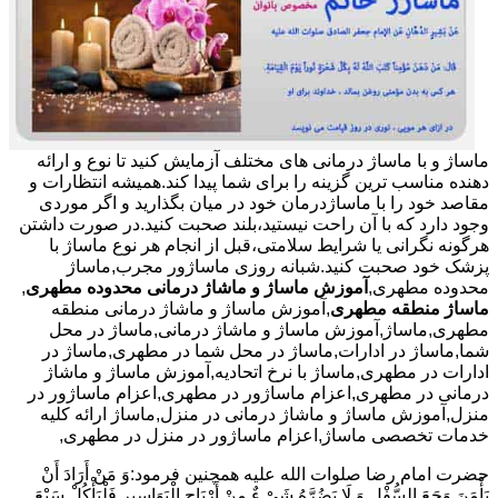
ماساژ و با ماساژ درمانی های مختلف آزمایش کنید تا نوع و ارائه
دهنده مناسب ترین گزینه را برای شما پیدا کند.همیشه انتظارات و
مقاصد خود را با ماساژدرمان خود در میان بگذارید و اگر موردی
وجود دارد که با آن راحت نیستید،بلند صحبت کنید.در صورت داشتن
هرگونه نگرانی یا شرایط سلامتی،قبل از انجام هر نوع ماساژ با
پزشک خود صحبت کنید.شبانه روزی ماساژور مجرب,ماساژ
محدوده مطهری,
آموزش ماساژ و ماشاژ درمانی محدوده مطهری
,
ماساژ منطقه مطهری
,آموزش ماساژ و ماشاژ درمانی منطقه
مطهری,ماساژ,آموزش ماساژ و ماشاژ درمانی,ماساژ در محل
شما,ماساژ در ادارات,ماساژ در محل شما در مطهری,ماساژ در
ادارات در مطهری,ماساژ با نرخ اتحادیه,آموزش ماساژ و ماشاژ
درمانی در مطهری,اعزام ماساژور در مطهری,اعزام ماساژور در
منزل,آموزش ماساژ و ماشاژ درمانی در منزل,ماساژ ارائه کلیه
خدمات تخصصی ماساژ,اعزام ماساژور در منزل در مطهری,
حضرت امام رضا صلوات الله علیه همچنین فرمود:وَ مَنْ أَرَادَ أَنْ
یَأْمَنَ وَجَعَ السُّفْلِ وَ لَا یَضُرَّهُ شَیْ ءٌ مِنْ أَرْیَاحِ الْبَوَاسِیرِ فَلْیَأْکُلْ سَبْعَ