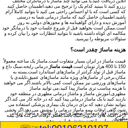
آنلاین دریافت کنید.یا می توانید چند ماساژ با درمانگران مختلف
رزرو کنید تا ببینید کدام یک را ترجیح می دهید.اطمینان حاصل کنید
که کسی است که با او احساس راحتی می کنید تا بتوانید کاملاً آرام
باشید.اطمینان حاصل کنید که ماساژ درمانی شما به درستی
آموزش دیده و دارای گواهینامه ها و مجوزهای دولتی به روز
است.ممکن است بخواهید قبل از شروع جلسات خود با درمانگر خود
مکالمه ای کوتاه داشته باشید تا بتوانید انتظارات خود را بیان کرده و
سئوالات مربوطه را بپرسید.
هزینه ماساژ چقدر است؟
قیمت ماساژ در ایران بسیار متفاوت است.ماساژ یک ساعته معمولاً
150 تا 400 هزار تومان است.
قیمت ماساژ
درمانی رایحه،سنگ داغ و
ماساژ قبل از تولد گرانتر از ماساژهای استاندارد است.بسته به
مکان،برخی از ماساژهای ویژه مانند ماساژهای عمیق،تایلندی یا
ماساژهای ورزشی نیز ممکن است کمی بالاتر باشند.اگر می خواهید
با هزینه مناسب تری ماساژ پیدا کنید،می توانید ماساژ
مطهری,آموزش ماساژ و ماشاژ درمانی مطهری در منطقه خود
بازدید کنید یا یک ماساژ درمانی پیدا کنید که در خانه کار می کند.اگر
بتوانید نشان دهید که برای درمان یک بیماری پزشکی استفاده می
شود،گاهی اوقات بیمه ماساژ درمانی را پوشش می دهد.اگر بخشی
تلفن تماس فوری
ماساژ مطهری,آموزش ماساژ و ماشاژ درمانی
از مراقبت های کایروپراکتیک باشد،بعضی اوقات شرکت های بیمه
مطهری
ماساژ درمانی را تحت پوشش قرار می دهند.