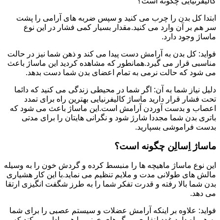
کالیفرنیایی چگونه است؟
ابتدا کل بدن را چرب می کنید و سپس ضربه های آرامی را پشت
سر هم بر آن وارد می کنید.مقدار بسیار کمی فشار در این نوع
ماساژ وجود دارد.
فواید: کل بدن به آرامش دست پیدا می کند و ذهن شما نیز در حالت
مناسبی قرار می گیرد.همانطور که مشاهده کردید این ماساژ باعث
می شود که حالت نرمی به تمام اعضای بدن شما دست بدهد.
دلیل نیاز شما به آن: اگر شما در محیطی زندگی می کنید که دائما
تحت فشار قرار دارید ماساژ کالیفرنیایی بهترین راه برای تمدد
اعصاب و بدست آوردن آرامش است.این ماساژ باعث می شود که
باتری بدن شما مجددا شارژ شود و نگرانی هایتان را برای مدتی
بدست فراموشی بسپارید.
ماساژ اِسالِن چگونه است؟
این نوع ماساژ ماهیچه ها را منبسط کرده و گردش خون را به وسیله
مالش های طولانی مدت و ملایم تنظیم می نماید.با این کار هشیاری
بدن شما بالا رفته و قدرت تفکر شما را به طرز شگفت انگیزی ارتقا
می دهد.
فواید: علاوه بر اینکه آرامش عضلات و سیستم عصبی را برای شما
به همراه دارد،غدد لنفاوی و رگ های خونی را هم وادار می کند که