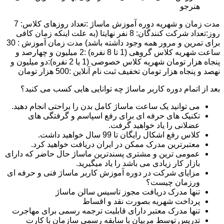
هنرجو
مدت زمان و شهریه دوره آموزش ماساژ :تعداد روزهای کلاس: 7
روز:تعداد شرکت کنندگان: 8 نفر نهایتا (به علت اینکه زمان کافی
برای تمرین و مرور همه وجود داشته باشد) مدت زمان آموزش : 30
ساعت شهریه کلاس گروهی (1 تا 8 نفره) :2 میلیون و چهارصد و
پنجاه هزار تومان شهریه کلاس خصوصی (1 یا 2 نفره):دو میلیون و
نهصد و پنجاه هزار تومان تخفیف ثبت نام آنلاین :500 هزار تومان
بعد از اتمام دوره کاربر ماساژ چه توانایی هایی کسب می کنید؟
می توانید یک ساعت ماساژ کامل بدن را براحتی انجام دهید.
تکنیک های حرفه ای برای رفع اسپاسم و گرفتگی های
عضلانی را یاد خواهید گرفت.
کلاس رفع اشکال رایگان تا 99 سال خواهید داشت.
معتبرترین مدرک ممکن در ایران دریافت خواهید کرد.
عمومی ترین و مشتری پسندترین ماساژ حال حاضر که دارای
بازار کار زیادی می باشد را یاد میگیرید.
مزایای شرکت در دوره آموزش کاربر ماساژ فنی و حرفه ای
ورزمان چیست؟
تنها مدرک دریافت مجوز تاسیس سالن ماساژ
پرداخت شهریه بصورت نقد و اقساط
تنها مدرک معتبر دارای قابلیت ترجمه رسمی برای مهاجرت
تدریس توسط مربیان با سابقه رسمی سازمان با کارت