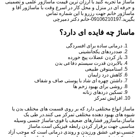
ماساژ ما تجربه کنید با ارزان ترین قیمت ماساژور علمی و تضمینی
و حرفه ای در منزل و محل کار در اسرع وقت با ماساژور آقا و
ماساژور خانم جهت رزرو با این شماره تماس
بگیرید.09106210197-خانم دکتر دمیرچی
ماساژ چه فایده ای دارد؟
درمانی ساده برای افسردگی
ضددردهای یکجانشینی
باز کردن عضلات پیچ خورده
بالابردن قدرت سیستم دفاعی بدن
استامینوفن طبیعی
کاهش درد زایمان
داشتن چهره ای شاد با پوستی صاف و شفاف
روشی برای بهبود زخم ها
تسکین دردهای زنانه
افزایش تمرکز
ماساژ انواع مختلفی دارد که بر روی قسمت های مختلف بدن یا
شیوه های بهبود دهنده مختلفی تمرکز می کنند.در طی یک
ماساژ،ماساژور فشارهای ضعیف یا قوی-ماساژ جنسی وسیله
مناسبی جهت برقرار کردن رابطه فیزیکی است.ماساژ
جنسی،نوعی عشق ورزیدن و روندی درمانی است که موجب آزاد