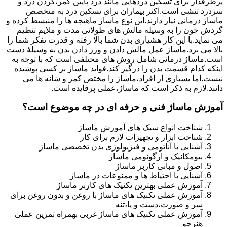
پرطرفدار برای تسکین دردهایی مانند درد پایین کمر،گردن درد و
سردرد تنشی است.اکثر بیماران برای تسکین درد به متخصص
ماساژ درمانی نیاز دارند.این نوع ماساژ ماهیچه ها را منبسط کرده و
گردش خون را به وسیله مالش های طولانی مدت و ملایم تنظیم
می نماید.با این کار هشیاری بدن شما بالا رفته و قدرت تفکر شما را
بالا می برد.ماساژ عمل مالش دادن و ورز دادن بدن به وسیلۀ دست
است.ماساژ درمانی شامل روش های مختلفی است که با توجه به
اینکه کدام قسمت بدن را درگیر کند.فواید ماساژ بر کسی پوشیده
نیست.اما بسیاری از افراد،ماساژ را مختص کمر و شانه ها می
دانند.لازم به ذکر است که ماساژ،عملی پرفایده است.
آموزش ماساژ فنی و حرفه ای در چه موضوع است؟
شناخت انواع سبک های آموزش ماساژ
شناخت ابزار و تجهیزات لازم برای کار
آشنایی با آناتومی و فیزیولوژی بدن تخصصی ماساژ
بیومکانیک و ارگونومی ماساژ
اصول و مبانی کاربر ماساژ
آشنایی با احتیاط ها و ممنوعات در ماساژ
آموزش عملی بهترین تکنیک های کاربر ماساژ
آموزش عملی تکنیک های ماساژ با روغن و بدون روغن برای
سر و صورت،دست و پا،تنه
آموزش عملی تکنیک های ماساژ غربی بهمراه تمرین عملی
هنرجو