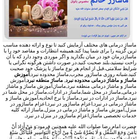
ماساژ درمانی های مختلف آزمایش کنید تا نوع و ارائه دهنده مناسب
ترین گزینه را برای شما پیدا کند.همیشه انتظارات و مقاصد خود را با
ماساژدرمان خود در میان بگذارید و اگر موردی وجود دارد که با آن
راحت نیستید،بلند صحبت کنید.در صورت داشتن هرگونه نگرانی یا
شرایط سلامتی،قبل از انجام هر نوع ماساژ با پزشک خود صحبت
کنید.شبانه روزی ماساژور مجرب,ماساژ محدوده نبرد,
آموزش
ماساژ و ماشاژ درمانی محدوده نبرد
,
ماساژ منطقه نبرد
,آموزش
ماساژ و ماشاژ درمانی منطقه نبرد,ماساژ,آموزش ماساژ و ماشاژ
درمانی,ماساژ در محل شما,ماساژ در ادارات,ماساژ در محل شما در
نبرد,ماساژ در ادارات در نبرد,ماساژ با نرخ اتحادیه,آموزش ماساژ و
ماشاژ درمانی در نبرد,اعزام ماساژور در نبرد,اعزام ماساژور در
منزل,آموزش ماساژ و ماشاژ درمانی در منزل,ماساژ ارائه کلیه
خدمات تخصصی ماساژ,اعزام ماساژور در منزل در نبرد,
حضرت امام رضا صلوات الله علیه همچنین فرمود:وَ مَنْ أَرَادَ أَنْ
یَأْمَنَ وَجَعَ السُّفْلِ وَ لَا یَضُرَّهُ شَیْ ءٌ مِنْ أَرْیَاحِ الْبَوَاسِیرِ فَلْیَأْکُلْ سَبْعَ
تَمَرَاتٍ هَیْرُونٍ بِسَمْنِ بَقَرٍ وَ یَدَّهِنْ أُنْثَیَیْهِ بِزِئْبَقٍ خَالِص.برای رهایی از