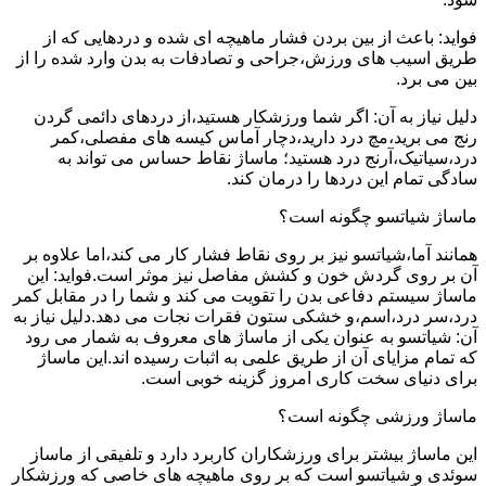
فواید: باعث از بین بردن فشار ماهیچه ای شده و دردهایی که از
طریق اسیب های ورزش،جراحی و تصادفات به بدن وارد شده را از
بین می برد.
دلیل نیاز به آن: اگر شما ورزشکار هستید،از دردهای دائمی گردن
رنج می برید،مچ درد دارید،دچار آماس کیسه های مفصلی،کمر
درد،سیاتیک،آرنج درد هستید؛ ماساژ نقاط حساس می تواند به
سادگی تمام این دردها را درمان کند.
ماساژ شیاتسو چگونه است؟
همانند آما،شیاتسو نیز بر روی نقاط فشار کار می کند،اما علاوه بر
آن بر روی گردش خون و کشش مفاصل نیز موثر است.فواید: این
ماساژ سیستم دفاعی بدن را تقویت می کند و شما را در مقابل کمر
درد،سر درد،اسم،و خشکی ستون فقرات نجات می دهد.دلیل نیاز به
آن: شیاتسو به عنوان یکی از ماساژ های معروف به شمار می رود
که تمام مزایای آن از طریق علمی به اثبات رسیده اند.این ماساژ
برای دنیای سخت کاری امروز گزینه خوبی است.
ماساژ ورزشی چگونه است؟
این ماساژ بیشتر برای ورزشکاران کاربرد دارد و تلفیقی از ماساز
سوئدی و شیاتسو است که بر روی ماهیچه های خاصی که ورزشکار