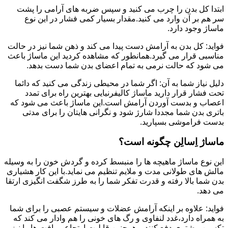
ابتدا کل بدن را چرب می کنید و سپس ضربه های آرامی را پشت
سر هم بر آن وارد می کنید.مقدار بسیار کمی فشار در این نوع
ماساژ وجود دارد.
فواید: کل بدن به آرامش دست پیدا می کند و ذهن شما نیز در حالت
مناسبی قرار می گیرد.همانطور که مشاهده کردید این ماساژ باعث
می شود که حالت نرمی به تمام اعضای بدن شما دست بدهد.
دلیل نیاز شما به آن: اگر شما در محیطی زندگی می کنید که دائما
تحت فشار قرار دارید ماساژ کالیفرنیایی بهترین راه برای تمدد
اعصاب و بدست آوردن آرامش است.این ماساژ باعث می شود که
باتری بدن شما مجددا شارژ شود و نگرانی هایتان را برای مدتی
بدست فراموشی بسپارید.
ماساژ اِسالِن چگونه است؟
این نوع ماساژ ماهیچه ها را منبسط کرده و گردش خون را به وسیله
مالش های طولانی مدت و ملایم تنظیم می نماید.با این کار هشیاری
بدن شما بالا رفته و قدرت تفکر شما را به طرز شگفت انگیزی ارتقا
می دهد.
فواید: علاوه بر اینکه آرامش عضلات و سیستم عصبی را برای شما
به همراه دارد،غدد لنفاوی و رگ های خونی را هم وادار می کند که
تکسین بیشتری دفع کنند و همچنین قابلیت ارتجاعی بافت ها را نیز