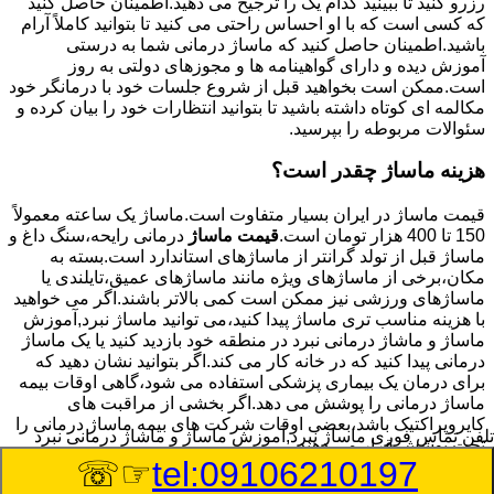
رزرو کنید تا ببینید کدام یک را ترجیح می دهید.اطمینان حاصل کنید
که کسی است که با او احساس راحتی می کنید تا بتوانید کاملاً آرام
باشید.اطمینان حاصل کنید که ماساژ درمانی شما به درستی
آموزش دیده و دارای گواهینامه ها و مجوزهای دولتی به روز
است.ممکن است بخواهید قبل از شروع جلسات خود با درمانگر خود
مکالمه ای کوتاه داشته باشید تا بتوانید انتظارات خود را بیان کرده و
سئوالات مربوطه را بپرسید.
هزینه ماساژ چقدر است؟
قیمت ماساژ در ایران بسیار متفاوت است.ماساژ یک ساعته معمولاً
150 تا 400 هزار تومان است.
قیمت ماساژ
درمانی رایحه،سنگ داغ و
ماساژ قبل از تولد گرانتر از ماساژهای استاندارد است.بسته به
مکان،برخی از ماساژهای ویژه مانند ماساژهای عمیق،تایلندی یا
ماساژهای ورزشی نیز ممکن است کمی بالاتر باشند.اگر می خواهید
با هزینه مناسب تری ماساژ پیدا کنید،می توانید ماساژ نبرد,آموزش
ماساژ و ماشاژ درمانی نبرد در منطقه خود بازدید کنید یا یک ماساژ
درمانی پیدا کنید که در خانه کار می کند.اگر بتوانید نشان دهید که
برای درمان یک بیماری پزشکی استفاده می شود،گاهی اوقات بیمه
ماساژ درمانی را پوشش می دهد.اگر بخشی از مراقبت های
کایروپراکتیک باشد،بعضی اوقات شرکت های بیمه ماساژ درمانی را
تلفن تماس فوری
ماساژ نبرد,آموزش ماساژ و ماشاژ درمانی نبرد
تحت پوشش قرار می دهند.
☞☏
tel:09106210197
8/8/2026 5:52:55 PM
:Published Date: