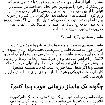
بیشتر از آنها استفاده می کند توجه دارد.فواید: باعث می شود که
ورزشکار کار خود را به بهترین نحو انجام دهد،احساس سستی و
تنبلی را از بین می برد،آسیب های ورزشی را التیام می بخشد،از
ورم کردن قسمت های مختلف بدن جلوگیری می کند و در آخر به
بهبود اندام صدمه دیده کمک می کند.دلیل نیاز به آن: اگر شما ورزش
را به طور حرفه ای دنبال می کنید،این ماساژ یکی از تمرین های
ضروری در دوره آموزشی شماست.
ماساژ سوئدی چگونه است؟
ماساژ سوئدی به عمق ماهیچه ها و استخوان ها نفوذ می کند و
جریان خون به سمت قلب را تسریعمی بخشد.فواید: زمان بهبودی از
آسیب های وارده بر ماهیچه ها را کاهش می دهد،دفع اوریک اسید و
لاکتیک را افزایش می دهد و در آخر قابلیت ارتجاعی رباط و زرد پی
را بیشتر می کند.دلیل نیاز به آن: اگر شما دچار تنبلی مزمن عضلات
هستید و یا اگر شغل شما طوری است که باید همیشه مشغول
کارهای سخت فیزیکی باشید،ماساژ سوئدی برای شما نقش دارو را
بازی می کند.
چگونه یک ماساژ درمانی خوب پیدا کنیم؟
برای ماساژ درمانی خوب از یک پزشک،دوست یا یک دایرکتوری
آنلاین دریافت کنید.یا می توانید چند ماساژ با درمانگران مختلف