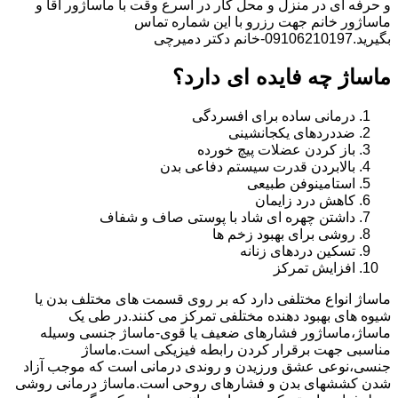
و حرفه ای در منزل و محل کار در اسرع وقت با ماساژور آقا و
ماساژور خانم جهت رزرو با این شماره تماس
بگیرید.09106210197-خانم دکتر دمیرچی
ماساژ چه فایده ای دارد؟
درمانی ساده برای افسردگی
ضددردهای یکجانشینی
باز کردن عضلات پیچ خورده
بالابردن قدرت سیستم دفاعی بدن
استامینوفن طبیعی
کاهش درد زایمان
داشتن چهره ای شاد با پوستی صاف و شفاف
روشی برای بهبود زخم ها
تسکین دردهای زنانه
افزایش تمرکز
ماساژ انواع مختلفی دارد که بر روی قسمت های مختلف بدن یا
شیوه های بهبود دهنده مختلفی تمرکز می کنند.در طی یک
ماساژ،ماساژور فشارهای ضعیف یا قوی-ماساژ جنسی وسیله
مناسبی جهت برقرار کردن رابطه فیزیکی است.ماساژ
جنسی،نوعی عشق ورزیدن و روندی درمانی است که موجب آزاد
شدن کششهای بدن و فشارهای روحی است.ماساژ درمانی روشی