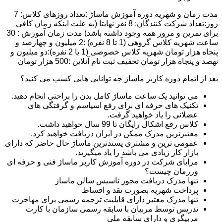
مدت زمان و شهریه دوره آموزش ماساژ :تعداد روزهای کلاس: 7
روز:تعداد شرکت کنندگان: 8 نفر نهایتا (به علت اینکه زمان کافی
برای تمرین و مرور همه وجود داشته باشد) مدت زمان آموزش : 30
ساعت شهریه کلاس گروهی (1 تا 8 نفره) :2 میلیون و چهارصد و
پنجاه هزار تومان شهریه کلاس خصوصی (1 یا 2 نفره):دو میلیون و
نهصد و پنجاه هزار تومان تخفیف ثبت نام آنلاین :500 هزار تومان
بعد از اتمام دوره کاربر ماساژ چه توانایی هایی کسب می کنید؟
می توانید یک ساعت ماساژ کامل بدن را براحتی انجام دهید.
تکنیک های حرفه ای برای رفع اسپاسم و گرفتگی های
عضلانی را یاد خواهید گرفت.
کلاس رفع اشکال رایگان تا 99 سال خواهید داشت.
معتبرترین مدرک ممکن در ایران دریافت خواهید کرد.
عمومی ترین و مشتری پسندترین ماساژ حال حاضر که دارای
بازار کار زیادی می باشد را یاد میگیرید.
مزایای شرکت در دوره آموزش کاربر ماساژ فنی و حرفه ای
ورزمان چیست؟
تنها مدرک دریافت مجوز تاسیس سالن ماساژ
پرداخت شهریه بصورت نقد و اقساط
تنها مدرک معتبر دارای قابلیت ترجمه رسمی برای مهاجرت
تدریس توسط مربیان با سابقه رسمی سازمان با کارت
مربیگری و دارای سابقه ملی