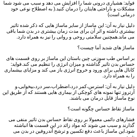
فواید: هشیاری درونی شما را افزایش می دهد و سبب می شود شما
مشکلات و ناراحتی هایتان را درمان کنید.( به اصطلاح نوعی خود
درمانی است)
دلیل نیاز به آن: این ماساژ از سایر ماساژ هایی که ذکر شده تاثیر
بیشتری داشته و اثر آن برای مدت زمان بیشتری در بدن شما باقی
می ماند.همچنین سلامتی روحی و روانی را نیز به همراه دارد.
ماساژ های شدید آما چیست؟
بر اساس طب سوزنی چین باستان این ماساژ بر روی قسمت های
حساس بدن تاثیر گذاشته و میزان انرژی را تنظیم می کند.فواید:
کانال هایی برای ورود و خروج انرژی باز می کند و مزایای بیشماری
را به همراه دارد.
دلیل نیاز به آن: استرس،کمر درد،اضطراب،سر درد،بیخوابی،و
آرتروز تنها نمونه های کوچکی از بیماری هایی هستند که از طریق این
نوع ماساژ قابل درمان می باشند.
ماساژ نقاط حساس چگونه است؟
فشارهای دائمی معمولا بر روی نقاط حساس بدن تاثیر منفی می
گذارند و سبب می شوند که مواد زائد در این قسمت ها انباشته
شود.این ماساژ باعث دفع تکسین و ترشح آندروفین در بدن می
شود.