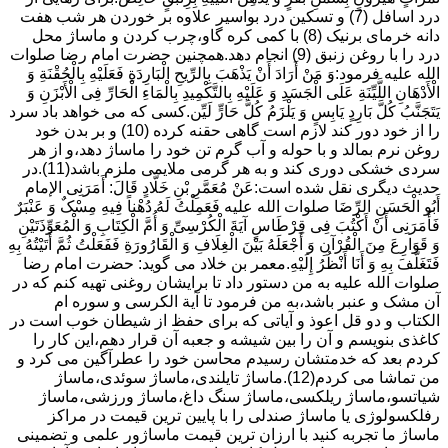
درد اسافل (7) و تسکین درد بواسیر علاوه بر خوردن هر شب هفت
دانه خرمای برنیک (8) با کمی کره گاو،چرب کردن و ماساژ محل
درد را با روغن زنبق (9) انجام دهد.همچنین حضرت امام رضا صلوات
الله علیه فرمود:وَ مَنْ أَرَادَ أَنْ یَذْهَبَ بِالرِّیحِ الْبَارِدَةِ فَعَلَیْهِ بِالْحُقْنَةِ وَ
الْأَدْهَانِ اللَّیِّنَةِ عَلَى الْجَسَدِ وَ عَلَیْهِ بِالتَّکْمِیدِ بِالْمَاءِ الْحَارِّ فِی الْأَبْزَنِ وَ
یَتَجَنَّبُ کُلَّ بَارِدٍ یَابِسٍ وَ یَلْزَمُ کُلَّ حَارٍّ لَیِّن.کسی که می خواهد باد سرد
را از خود دور کند لازم است گاهی حقنه کرده (10) و بر بدن خود
روغن نرم بمالد و با حوله و آب گرم تن خود را ماساژ دهد،و از هر
سردی خشکی دوری کند و به هر گرمی ملایمی ملزم باشد(11).در
حدیث دیگری نقل شده است:عَنْ مُعَمَّرِ بْنِ خَلَّادٍ قَالَ: أَمَرَنِی الإمام
أَبُو الْحَسَنِ الرِّضَا صلوات الله علیه فَعَمِلْتُ لَهُ دُهْناً فِیهِ مِسْکٌ وَ عَنْبَرٌ
فَأَمَرَنِی أَنْ أَکْتُبَ فِی قِرْطَاسٍ آیَةَ الْکُرْسِیِّ وَ أُمَّ الْکِتَابِ وَ الْمُعَوِّذَتَیْنِ
وَ قَوَارِعَ مِنَ الْقُرْآنِ وَ أَجْعَلَهُ بَیْنَ الْغِلَافِ وَ الْقَارُورَةِ فَفَعَلْتُ ثُمَّ أَتَیْتُهُ بِهِ
فَتَغَلَّفَ بِهِ وَ أَنَا أَنْظُرُ إِلَیْهِ.معمر بن خلاد می گوید: حضرت امام رضا
صلوات الله علیه به من دستور داد تا برایشان روغنى تهیه کنم که در
آن مشک و عنبر باشد،به من فرمود تا آیة الکرسى و سوره ام
الکتاب و دو قل اعوذ و آیاتى که براى حفظ از شیطان خوب است در
کاغذى بنویسم و آن را بین شیشه و جعبه آن قرار دهم،این کار را
کردم بعد که خدمتشان رسیدم محاسن خود را عطرآگین می کرد و
من تماشا می کردم(12).ماساژ تایلندی،ماساژ سوئدی،ماساژ
شیاتسو،ماساژ ریلکسی،ماساژ سنگ داغ،ماساژ ورزشی،ماساژ
رفلکسولوژی یا ماساژ صندلی را با پایین ترین قیمت در مراکز
ماساژ ما تجربه کنید با ارزان ترین قیمت ماساژور علمی و تضمینی