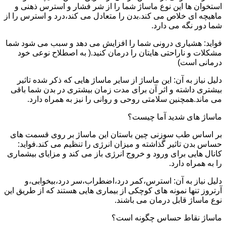
استخوان ها این نوع ماساژ شما را از شر فشار و استرس ذهنی و
ماهیچه ای خلاص می کند.بدن را متعادل می کند،درد و استرس را از
شما دور نگه می دارد.
فواید: هشیاری درونی شما را افزایش می دهد و سبب می شود شما
مشکلات و ناراحتی هایتان را درمان کنید.( به اصطلاح نوعی خود
درمانی است)
دلیل نیاز به آن: این ماساژ از سایر ماساژ هایی که ذکر شده تاثیر
بیشتری داشته و اثر آن برای مدت زمان بیشتری در بدن شما باقی
می ماند.همچنین سلامتی روحی و روانی را نیز به همراه دارد.
ماساژ های شدید آما چیست؟
بر اساس طب سوزنی چین باستان این ماساژ بر روی قسمت های
حساس بدن تاثیر گذاشته و میزان انرژی را تنظیم می کند.فواید:
کانال هایی برای ورود و خروج انرژی باز می کند و مزایای بیشماری
را به همراه دارد.
دلیل نیاز به آن: استرس،کمر درد،اضطراب،سر درد،بیخوابی،و
آرتروز تنها نمونه های کوچکی از بیماری هایی هستند که از طریق این
نوع ماساژ قابل درمان می باشند.
ماساژ نقاط حساس چگونه است؟