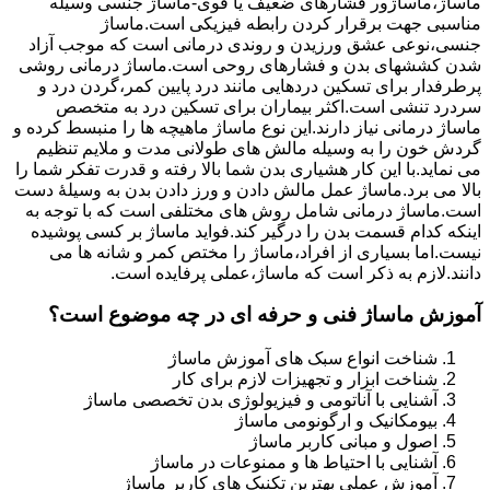
ماساژ،ماساژور فشارهای ضعیف یا قوی-ماساژ جنسی وسیله
مناسبی جهت برقرار کردن رابطه فیزیکی است.ماساژ
جنسی،نوعی عشق ورزیدن و روندی درمانی است که موجب آزاد
شدن کششهای بدن و فشارهای روحی است.ماساژ درمانی روشی
پرطرفدار برای تسکین دردهایی مانند درد پایین کمر،گردن درد و
سردرد تنشی است.اکثر بیماران برای تسکین درد به متخصص
ماساژ درمانی نیاز دارند.این نوع ماساژ ماهیچه ها را منبسط کرده و
گردش خون را به وسیله مالش های طولانی مدت و ملایم تنظیم
می نماید.با این کار هشیاری بدن شما بالا رفته و قدرت تفکر شما را
بالا می برد.ماساژ عمل مالش دادن و ورز دادن بدن به وسیلۀ دست
است.ماساژ درمانی شامل روش های مختلفی است که با توجه به
اینکه کدام قسمت بدن را درگیر کند.فواید ماساژ بر کسی پوشیده
نیست.اما بسیاری از افراد،ماساژ را مختص کمر و شانه ها می
دانند.لازم به ذکر است که ماساژ،عملی پرفایده است.
آموزش ماساژ فنی و حرفه ای در چه موضوع است؟
شناخت انواع سبک های آموزش ماساژ
شناخت ابزار و تجهیزات لازم برای کار
آشنایی با آناتومی و فیزیولوژی بدن تخصصی ماساژ
بیومکانیک و ارگونومی ماساژ
اصول و مبانی کاربر ماساژ
آشنایی با احتیاط ها و ممنوعات در ماساژ
آموزش عملی بهترین تکنیک های کاربر ماساژ