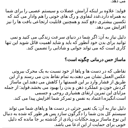
می دهد.
فواید: علاوه بر اینکه آرامش عضلات و سیستم عصبی را برای شما
به همراه دارد،غدد لنفاوی و رگ های خونی را هم وادار می کند که
تکسین بیشتری دفع کنند و همچنین قابلیت ارتجاعی بافت ها را نیز
افزایش می دهد.
دلیل نیاز به آن: اگر شما در دنیای سرعت زندگی می کنید و نمی
توانید برای بدن خود آنطور که باید و شاید اهمیت قائل شوید این تنها
کاری است که می تواند جوانی و شادابی را تضمین کند.
ماساژ حس درمانی چگونه است؟
نقاطی که در دست ها و پاها از خود نسبت به یک محرک بیرونی
عکس العمل نشان می دهند،به تمام نقاط بدن می رسند و از این
طریق از فشار وارد بر این قسمتها را کاهش می دهند.این ماساژ
گردش خون،و عملکرد ذهن و بدن را بهبود می بخشد.فواید: از جمله
مزایای این تمرین ارتقای هشیاری روحی و جسمی
است.انگیزه،اعتماد به نفس و تمرکز شما افزایش پیدا می کند.
دلیل نیاز به آن: یک تغییر جزئی در دست ها و پاهای شما می تواند
سیستم کل بدن شما را دگرگون سازد پس هر طور که شده به دنبال
این نوع ماساژ بروید.حکایات زیادی از گذشته بر جا مانده که دلیل
خوبی برای حمایت از این ادعا می باشد.