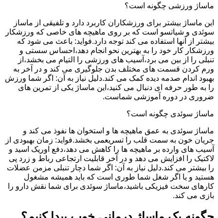
ماساژ ورزشی چگونه است؟
این ماساژ بیشتر برای ورزشکاران کاربرد دارد و تلفیقی از ماساز
سوئدی و شیاتسو است که بر روی ماهیچه های خاصی که ورزشکار
بیشتر از آنها استفاده می کند توجه دارد.فواید: باعث می شود که
ورزشکار کار خود را به بهترین نحو انجام دهد،احساس سستی و
تنبلی را از بین می برد،آسیب های ورزشی را التیام می بخشد،از
ورم کردن قسمت های مختلف بدن جلوگیری می کند و در آخر به
بهبود اندام صدمه دیده کمک می کند.دلیل نیاز به آن: اگر شما ورزش
را به طور حرفه ای دنبال می کنید،این ماساژ یکی از تمرین های
ضروری در دوره آموزشی شماست.
ماساژ سوئدی چگونه است؟
ماساژ سوئدی به عمق ماهیچه ها و استخوان ها نفوذ می کند و
جریان خون به سمت قلب را تسریعمی بخشد.فواید: زمان بهبودی از
آسیب های وارده بر ماهیچه ها را کاهش می دهد،دفع اوریک اسید و
لاکتیک را افزایش می دهد و در آخر قابلیت ارتجاعی رباط و زرد پی
را بیشتر می کند.دلیل نیاز به آن: اگر شما دچار تنبلی مزمن عضلات
هستید و یا اگر شغل شما طوری است که باید همیشه مشغول
کارهای سخت فیزیکی باشید،ماساژ سوئدی برای شما نقش دارو را
بازی می کند.
چگونه یک ماساژ درمانی خوب پیدا کنیم؟