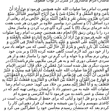
ماساژ,اعزام ماساژور در منزل در نواب صفوی,
حضرت امام رضا صلوات الله علیه همچنین فرمود:وَ مَنْ أَرَادَ أَنْ
یَأْمَنَ وَجَعَ السُّفْلِ وَ لَا یَضُرَّهُ شَیْ ءٌ مِنْ أَرْیَاحِ الْبَوَاسِیرِ فَلْیَأْکُلْ سَبْعَ
تَمَرَاتٍ هَیْرُونٍ بِسَمْنِ بَقَرٍ وَ یَدَّهِنْ أُنْثَیَیْهِ بِزِئْبَقٍ خَالِص.برای رهایی از
درد اسافل (7) و تسکین درد بواسیر علاوه بر خوردن هر شب هفت
دانه خرمای برنیک (8) با کمی کره گاو،چرب کردن و ماساژ محل
درد را با روغن زنبق (9) انجام دهد.همچنین حضرت امام رضا صلوات
الله علیه فرمود:وَ مَنْ أَرَادَ أَنْ یَذْهَبَ بِالرِّیحِ الْبَارِدَةِ فَعَلَیْهِ بِالْحُقْنَةِ وَ
الْأَدْهَانِ اللَّیِّنَةِ عَلَى الْجَسَدِ وَ عَلَیْهِ بِالتَّکْمِیدِ بِالْمَاءِ الْحَارِّ فِی الْأَبْزَنِ وَ
یَتَجَنَّبُ کُلَّ بَارِدٍ یَابِسٍ وَ یَلْزَمُ کُلَّ حَارٍّ لَیِّن.کسی که می خواهد باد سرد
را از خود دور کند لازم است گاهی حقنه کرده (10) و بر بدن خود
روغن نرم بمالد و با حوله و آب گرم تن خود را ماساژ دهد،و از هر
سردی خشکی دوری کند و به هر گرمی ملایمی ملزم باشد(11).در
حدیث دیگری نقل شده است:عَنْ مُعَمَّرِ بْنِ خَلَّادٍ قَالَ: أَمَرَنِی الإمام
أَبُو الْحَسَنِ الرِّضَا صلوات الله علیه فَعَمِلْتُ لَهُ دُهْناً فِیهِ مِسْکٌ وَ عَنْبَرٌ
فَأَمَرَنِی أَنْ أَکْتُبَ فِی قِرْطَاسٍ آیَةَ الْکُرْسِیِّ وَ أُمَّ الْکِتَابِ وَ الْمُعَوِّذَتَیْنِ
وَ قَوَارِعَ مِنَ الْقُرْآنِ وَ أَجْعَلَهُ بَیْنَ الْغِلَافِ وَ الْقَارُورَةِ فَفَعَلْتُ ثُمَّ أَتَیْتُهُ بِهِ
فَتَغَلَّفَ بِهِ وَ أَنَا أَنْظُرُ إِلَیْهِ.معمر بن خلاد می گوید: حضرت امام رضا
صلوات الله علیه به من دستور داد تا برایشان روغنى تهیه کنم که در
آن مشک و عنبر باشد،به من فرمود تا آیة الکرسى و سوره ام
الکتاب و دو قل اعوذ و آیاتى که براى حفظ از شیطان خوب است در
کاغذى بنویسم و آن را بین شیشه و جعبه آن قرار دهم،این کار را
کردم بعد که خدمتشان رسیدم محاسن خود را عطرآگین می کرد و