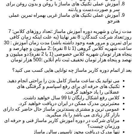
آموزش عملی تکنیک های ماساژ با روغن و بدون روغن برای
سر و صورت،دست و پا،تنه
آموزش عملی تکنیک های ماساژ غربی بهمراه تمرین عملی
هنرجو
مدت زمان و شهریه دوره آموزش ماساژ :تعداد روزهای کلاس: 7
روز:تعداد شرکت کنندگان: 8 نفر نهایتا (به علت اینکه زمان کافی
برای تمرین و مرور همه وجود داشته باشد) مدت زمان آموزش : 30
ساعت شهریه کلاس گروهی (1 تا 8 نفره) :2 میلیون و چهارصد و
پنجاه هزار تومان شهریه کلاس خصوصی (1 یا 2 نفره):دو میلیون و
نهصد و پنجاه هزار تومان تخفیف ثبت نام آنلاین :500 هزار تومان
بعد از اتمام دوره کاربر ماساژ چه توانایی هایی کسب می کنید؟
می توانید یک ساعت ماساژ کامل بدن را براحتی انجام دهید.
تکنیک های حرفه ای برای رفع اسپاسم و گرفتگی های
عضلانی را یاد خواهید گرفت.
کلاس رفع اشکال رایگان تا 99 سال خواهید داشت.
معتبرترین مدرک ممکن در ایران دریافت خواهید کرد.
عمومی ترین و مشتری پسندترین ماساژ حال حاضر که دارای
بازار کار زیادی می باشد را یاد میگیرید.
مزایای شرکت در دوره آموزش کاربر ماساژ فنی و حرفه ای
ورزمان چیست؟
تنها مدرک دریافت مجوز تاسیس سالن ماساژ