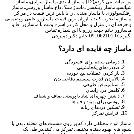
من تماشا می کردم(12).ماساژ تایلندی،ماساژ سوئدی،ماساژ
شیاتسو،ماساژ ریلکسی،ماساژ سنگ داغ،ماساژ ورزشی،ماساژ
رفلکسولوژی یا ماساژ صندلی را با پایین ترین قیمت در مراکز
ماساژ ما تجربه کنید با ارزان ترین قیمت ماساژور علمی و تضمینی
و حرفه ای در منزل و محل کار در اسرع وقت با ماساژور آقا و
ماساژور خانم جهت رزرو با این شماره تماس
بگیرید.09106210197-خانم دکتر دمیرچی
ماساژ چه فایده ای دارد؟
درمانی ساده برای افسردگی
ضددردهای یکجانشینی
باز کردن عضلات پیچ خورده
بالابردن قدرت سیستم دفاعی بدن
استامینوفن طبیعی
کاهش درد زایمان
داشتن چهره ای شاد با پوستی صاف و شفاف
روشی برای بهبود زخم ها
تسکین دردهای زنانه
افزایش تمرکز
ماساژ انواع مختلفی دارد که بر روی قسمت های مختلف بدن یا
شیوه های بهبود دهنده مختلفی تمرکز می کنند.در طی یک