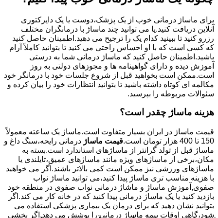
برای ماساژ درمانی خوب از یک پزشک،دوست یا یک دایرکتوری
آنلاین دریافت کنید.یا می توانید چند ماساژ با درمانگران مختلف
رزرو کنید تا ببینید کدام یک را ترجیح می دهید.اطمینان حاصل کنید
که کسی است که با او احساس راحتی می کنید تا بتوانید کاملاً آرام
باشید.اطمینان حاصل کنید که ماساژ درمانی شما به درستی
آموزش دیده و دارای گواهینامه ها و مجوزهای دولتی به روز
است.ممکن است بخواهید قبل از شروع جلسات خود با درمانگر خود
مکالمه ای کوتاه داشته باشید تا بتوانید انتظارات خود را بیان کرده و
سئوالات مربوطه را بپرسید.
هزینه ماساژ چقدر است؟
قیمت ماساژ در ایران بسیار متفاوت است.ماساژ یک ساعته معمولاً
150 تا 400 هزار تومان است.
قیمت ماساژ
درمانی رایحه،سنگ داغ و
ماساژ قبل از تولد گرانتر از ماساژهای استاندارد است.بسته به
مکان،برخی از ماساژهای ویژه مانند ماساژهای عمیق،تایلندی یا
ماساژهای ورزشی نیز ممکن است کمی بالاتر باشند.اگر می خواهید
با هزینه مناسب تری ماساژ پیدا کنید،می توانید ماساژ نواب
صفوی,آموزش ماساژ و ماشاژ درمانی نواب صفوی در منطقه خود
بازدید کنید یا یک ماساژ درمانی پیدا کنید که در خانه کار می کند.اگر
بتوانید نشان دهید که برای درمان یک بیماری پزشکی استفاده می
شود،گاهی اوقات بیمه ماساژ درمانی را پوشش می دهد.اگر بخشی