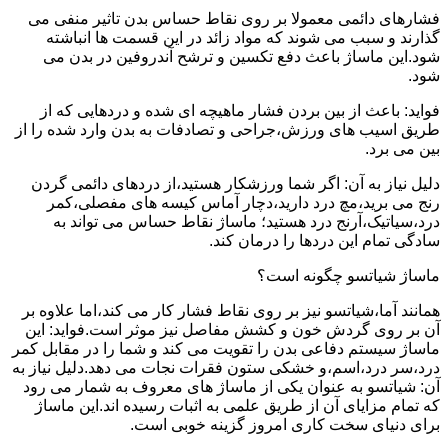
فشارهای دائمی معمولا بر روی نقاط حساس بدن تاثیر منفی می
گذارند و سبب می شوند که مواد زائد در این قسمت ها انباشته
شود.این ماساژ باعث دفع تکسین و ترشح آندروفین در بدن می
شود.
فواید: باعث از بین بردن فشار ماهیچه ای شده و دردهایی که از
طریق اسیب های ورزش،جراحی و تصادفات به بدن وارد شده را از
بین می برد.
دلیل نیاز به آن: اگر شما ورزشکار هستید،از دردهای دائمی گردن
رنج می برید،مچ درد دارید،دچار آماس کیسه های مفصلی،کمر
درد،سیاتیک،آرنج درد هستید؛ ماساژ نقاط حساس می تواند به
سادگی تمام این دردها را درمان کند.
ماساژ شیاتسو چگونه است؟
همانند آما،شیاتسو نیز بر روی نقاط فشار کار می کند،اما علاوه بر
آن بر روی گردش خون و کشش مفاصل نیز موثر است.فواید: این
ماساژ سیستم دفاعی بدن را تقویت می کند و شما را در مقابل کمر
درد،سر درد،اسم،و خشکی ستون فقرات نجات می دهد.دلیل نیاز به
آن: شیاتسو به عنوان یکی از ماساژ های معروف به شمار می رود
که تمام مزایای آن از طریق علمی به اثبات رسیده اند.این ماساژ
برای دنیای سخت کاری امروز گزینه خوبی است.