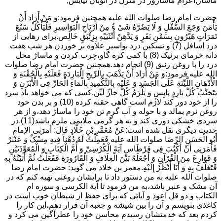
ماساژ,اعزام ماساژور در منزل در اتوبان نیایش,
حضرت امام رضا صلوات الله علیه همچنین فرمود:وَ مَنْ أَرَادَ أَنْ
یَأْمَنَ وَجَعَ السُّفْلِ وَ لَا یَضُرَّهُ شَیْ ءٌ مِنْ أَرْیَاحِ الْبَوَاسِیرِ فَلْیَأْکُلْ سَبْعَ
تَمَرَاتٍ هَیْرُونٍ بِسَمْنِ بَقَرٍ وَ یَدَّهِنْ أُنْثَیَیْهِ بِزِئْبَقٍ خَالِص.برای رهایی از
درد اسافل (7) و تسکین درد بواسیر علاوه بر خوردن هر شب هفت
دانه خرمای برنیک (8) با کمی کره گاو،چرب کردن و ماساژ محل
درد را با روغن زنبق (9) انجام دهد.همچنین حضرت امام رضا صلوات
الله علیه فرمود:وَ مَنْ أَرَادَ أَنْ یَذْهَبَ بِالرِّیحِ الْبَارِدَةِ فَعَلَیْهِ بِالْحُقْنَةِ وَ
الْأَدْهَانِ اللَّیِّنَةِ عَلَى الْجَسَدِ وَ عَلَیْهِ بِالتَّکْمِیدِ بِالْمَاءِ الْحَارِّ فِی الْأَبْزَنِ وَ
یَتَجَنَّبُ کُلَّ بَارِدٍ یَابِسٍ وَ یَلْزَمُ کُلَّ حَارٍّ لَیِّن.کسی که می خواهد باد سرد
را از خود دور کند لازم است گاهی حقنه کرده (10) و بر بدن خود
روغن نرم بمالد و با حوله و آب گرم تن خود را ماساژ دهد،و از هر
سردی خشکی دوری کند و به هر گرمی ملایمی ملزم باشد(11).در
حدیث دیگری نقل شده است:عَنْ مُعَمَّرِ بْنِ خَلَّادٍ قَالَ: أَمَرَنِی الإمام
أَبُو الْحَسَنِ الرِّضَا صلوات الله علیه فَعَمِلْتُ لَهُ دُهْناً فِیهِ مِسْکٌ وَ عَنْبَرٌ
فَأَمَرَنِی أَنْ أَکْتُبَ فِی قِرْطَاسٍ آیَةَ الْکُرْسِیِّ وَ أُمَّ الْکِتَابِ وَ الْمُعَوِّذَتَیْنِ
وَ قَوَارِعَ مِنَ الْقُرْآنِ وَ أَجْعَلَهُ بَیْنَ الْغِلَافِ وَ الْقَارُورَةِ فَفَعَلْتُ ثُمَّ أَتَیْتُهُ بِهِ
فَتَغَلَّفَ بِهِ وَ أَنَا أَنْظُرُ إِلَیْهِ.معمر بن خلاد می گوید: حضرت امام رضا
صلوات الله علیه به من دستور داد تا برایشان روغنى تهیه کنم که در
آن مشک و عنبر باشد،به من فرمود تا آیة الکرسى و سوره ام
الکتاب و دو قل اعوذ و آیاتى که براى حفظ از شیطان خوب است در
کاغذى بنویسم و آن را بین شیشه و جعبه آن قرار دهم،این کار را
کردم بعد که خدمتشان رسیدم محاسن خود را عطرآگین می کرد و