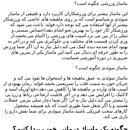
ماساژ ورزشی چگونه است؟
این ماساژ بیشتر برای ورزشکاران کاربرد دارد و تلفیقی از ماساز
سوئدی و شیاتسو است که بر روی ماهیچه های خاصی که ورزشکار
بیشتر از آنها استفاده می کند توجه دارد.فواید: باعث می شود که
ورزشکار کار خود را به بهترین نحو انجام دهد،احساس سستی و
تنبلی را از بین می برد،آسیب های ورزشی را التیام می بخشد،از
ورم کردن قسمت های مختلف بدن جلوگیری می کند و در آخر به
بهبود اندام صدمه دیده کمک می کند.دلیل نیاز به آن: اگر شما ورزش
را به طور حرفه ای دنبال می کنید،این ماساژ یکی از تمرین های
ضروری در دوره آموزشی شماست.
ماساژ سوئدی چگونه است؟
ماساژ سوئدی به عمق ماهیچه ها و استخوان ها نفوذ می کند و
جریان خون به سمت قلب را تسریعمی بخشد.فواید: زمان بهبودی از
آسیب های وارده بر ماهیچه ها را کاهش می دهد،دفع اوریک اسید و
لاکتیک را افزایش می دهد و در آخر قابلیت ارتجاعی رباط و زرد پی
را بیشتر می کند.دلیل نیاز به آن: اگر شما دچار تنبلی مزمن عضلات
هستید و یا اگر شغل شما طوری است که باید همیشه مشغول
کارهای سخت فیزیکی باشید،ماساژ سوئدی برای شما نقش دارو را
بازی می کند.
چگونه یک ماساژ درمانی خوب پیدا کنیم؟