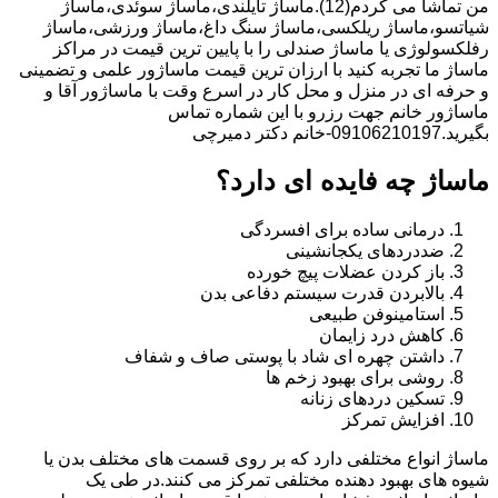
من تماشا می کردم(12).ماساژ تایلندی،ماساژ سوئدی،ماساژ
شیاتسو،ماساژ ریلکسی،ماساژ سنگ داغ،ماساژ ورزشی،ماساژ
رفلکسولوژی یا ماساژ صندلی را با پایین ترین قیمت در مراکز
ماساژ ما تجربه کنید با ارزان ترین قیمت ماساژور علمی و تضمینی
و حرفه ای در منزل و محل کار در اسرع وقت با ماساژور آقا و
ماساژور خانم جهت رزرو با این شماره تماس
بگیرید.09106210197-خانم دکتر دمیرچی
ماساژ چه فایده ای دارد؟
درمانی ساده برای افسردگی
ضددردهای یکجانشینی
باز کردن عضلات پیچ خورده
بالابردن قدرت سیستم دفاعی بدن
استامینوفن طبیعی
کاهش درد زایمان
داشتن چهره ای شاد با پوستی صاف و شفاف
روشی برای بهبود زخم ها
تسکین دردهای زنانه
افزایش تمرکز
ماساژ انواع مختلفی دارد که بر روی قسمت های مختلف بدن یا
شیوه های بهبود دهنده مختلفی تمرکز می کنند.در طی یک