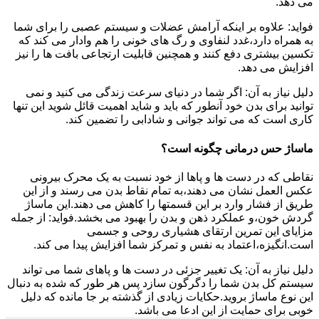
می دهد.
فواید: علاوه بر اینکه آرامش عضلات و سیستم عصبی را برای شما
به همراه دارد،غدد لنفاوی و رگ های خونی را هم وادار می کند که
تکسین بیشتری دفع کنند و همچنین قابلیت ارتجاعی بافت ها را نیز
افزایش می دهد.
دلیل نیاز به آن: اگر شما در دنیای سرعت زندگی می کنید و نمی
توانید برای بدن خود آنطور که باید و شاید اهمیت قائل شوید این تنها
کاری است که می تواند جوانی و شادابی را تضمین کند.
ماساژ حس درمانی چگونه است؟
نقاطی که در دست ها و پاها از خود نسبت به یک محرک بیرونی
عکس العمل نشان می دهند،به تمام نقاط بدن می رسند و از این
طریق از فشار وارد بر این قسمتها را کاهش می دهند.این ماساژ
گردش خون،و عملکرد ذهن و بدن را بهبود می بخشد.فواید: از جمله
مزایای این تمرین ارتقای هشیاری روحی و جسمی
است.انگیزه،اعتماد به نفس و تمرکز شما افزایش پیدا می کند.
دلیل نیاز به آن: یک تغییر جزئی در دست ها و پاهای شما می تواند
سیستم کل بدن شما را دگرگون سازد پس هر طور که شده به دنبال
این نوع ماساژ بروید.حکایات زیادی از گذشته بر جا مانده که دلیل
خوبی برای حمایت از این ادعا می باشد.