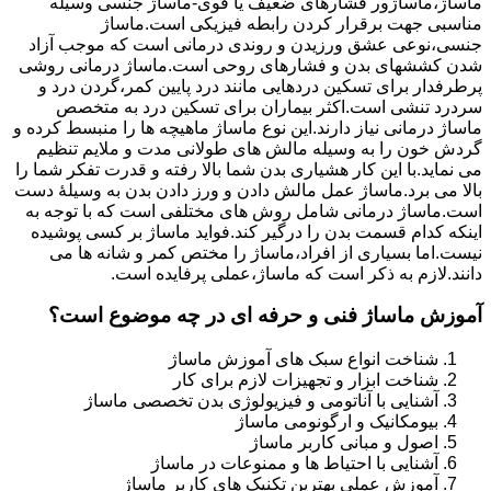
ماساژ،ماساژور فشارهای ضعیف یا قوی-ماساژ جنسی وسیله
مناسبی جهت برقرار کردن رابطه فیزیکی است.ماساژ
جنسی،نوعی عشق ورزیدن و روندی درمانی است که موجب آزاد
شدن کششهای بدن و فشارهای روحی است.ماساژ درمانی روشی
پرطرفدار برای تسکین دردهایی مانند درد پایین کمر،گردن درد و
سردرد تنشی است.اکثر بیماران برای تسکین درد به متخصص
ماساژ درمانی نیاز دارند.این نوع ماساژ ماهیچه ها را منبسط کرده و
گردش خون را به وسیله مالش های طولانی مدت و ملایم تنظیم
می نماید.با این کار هشیاری بدن شما بالا رفته و قدرت تفکر شما را
بالا می برد.ماساژ عمل مالش دادن و ورز دادن بدن به وسیلۀ دست
است.ماساژ درمانی شامل روش های مختلفی است که با توجه به
اینکه کدام قسمت بدن را درگیر کند.فواید ماساژ بر کسی پوشیده
نیست.اما بسیاری از افراد،ماساژ را مختص کمر و شانه ها می
دانند.لازم به ذکر است که ماساژ،عملی پرفایده است.
آموزش ماساژ فنی و حرفه ای در چه موضوع است؟
شناخت انواع سبک های آموزش ماساژ
شناخت ابزار و تجهیزات لازم برای کار
آشنایی با آناتومی و فیزیولوژی بدن تخصصی ماساژ
بیومکانیک و ارگونومی ماساژ
اصول و مبانی کاربر ماساژ
آشنایی با احتیاط ها و ممنوعات در ماساژ
آموزش عملی بهترین تکنیک های کاربر ماساژ