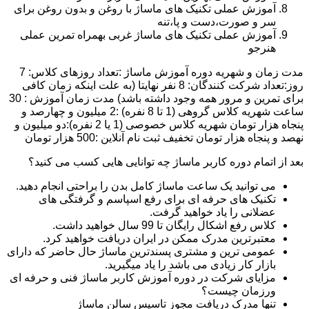
آموزش عملی تکنیک های ماساژ با روغن و بدون روغن برای
سر و صورت،دست و پا،تنه
آموزش عملی تکنیک های ماساژ غربی بهمراه تمرین عملی
هنرجو
مدت زمان و شهریه دوره آموزش ماساژ :تعداد روزهای کلاس: 7
روز:تعداد شرکت کنندگان: 8 نفر نهایتا (به علت اینکه زمان کافی
برای تمرین و مرور همه وجود داشته باشد) مدت زمان آموزش : 30
ساعت شهریه کلاس گروهی (1 تا 8 نفره) :2 میلیون و چهارصد و
پنجاه هزار تومان شهریه کلاس خصوصی (1 یا 2 نفره):دو میلیون و
نهصد و پنجاه هزار تومان تخفیف ثبت نام آنلاین :500 هزار تومان
بعد از اتمام دوره کاربر ماساژ چه توانایی هایی کسب می کنید؟
می توانید یک ساعت ماساژ کامل بدن را براحتی انجام دهید.
تکنیک های حرفه ای برای رفع اسپاسم و گرفتگی های
عضلانی را یاد خواهید گرفت.
کلاس رفع اشکال رایگان تا 99 سال خواهید داشت.
معتبرترین مدرک ممکن در ایران دریافت خواهید کرد.
عمومی ترین و مشتری پسندترین ماساژ حال حاضر که دارای
بازار کار زیادی می باشد را یاد میگیرید.
مزایای شرکت در دوره آموزش کاربر ماساژ فنی و حرفه ای
ورزمان چیست؟
تنها مدرک دریافت مجوز تاسیس سالن ماساژ