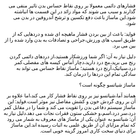
فشارهای دائمی معمولا بر روی نقاط حساس بدن تاثیر منفی می
گذارند و سبب می شوند که مواد زائد در این قسمت ها انباشته
شود.این ماساژ باعث دفع تکسین و ترشح آندروفین در بدن می
شود.
فواید: باعث از بین بردن فشار ماهیچه ای شده و دردهایی که از
طریق اسیب های ورزش،جراحی و تصادفات به بدن وارد شده را از
بین می برد.
دلیل نیاز به آن: اگر شما ورزشکار هستید،از دردهای دائمی گردن
رنج می برید،مچ درد دارید،دچار آماس کیسه های مفصلی،کمر
درد،سیاتیک،آرنج درد هستید؛ ماساژ نقاط حساس می تواند به
سادگی تمام این دردها را درمان کند.
ماساژ شیاتسو چگونه است؟
همانند آما،شیاتسو نیز بر روی نقاط فشار کار می کند،اما علاوه بر
آن بر روی گردش خون و کشش مفاصل نیز موثر است.فواید: این
ماساژ سیستم دفاعی بدن را تقویت می کند و شما را در مقابل کمر
درد،سر درد،اسم،و خشکی ستون فقرات نجات می دهد.دلیل نیاز به
آن: شیاتسو به عنوان یکی از ماساژ های معروف به شمار می رود
که تمام مزایای آن از طریق علمی به اثبات رسیده اند.این ماساژ
برای دنیای سخت کاری امروز گزینه خوبی است.