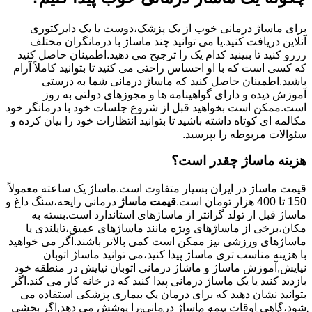
برای ماساژ درمانی خوب از یک پزشک،دوست یا یک دایرکتوری
آنلاین دریافت کنید.یا می توانید چند ماساژ با درمانگران مختلف
رزرو کنید تا ببینید کدام یک را ترجیح می دهید.اطمینان حاصل کنید
که کسی است که با او احساس راحتی می کنید تا بتوانید کاملاً آرام
باشید.اطمینان حاصل کنید که ماساژ درمانی شما به درستی
آموزش دیده و دارای گواهینامه ها و مجوزهای دولتی به روز
است.ممکن است بخواهید قبل از شروع جلسات خود با درمانگر خود
مکالمه ای کوتاه داشته باشید تا بتوانید انتظارات خود را بیان کرده و
سئوالات مربوطه را بپرسید.
هزینه ماساژ چقدر است؟
قیمت ماساژ در ایران بسیار متفاوت است.ماساژ یک ساعته معمولاً
150 تا 400 هزار تومان است.
قیمت ماساژ
درمانی رایحه،سنگ داغ و
ماساژ قبل از تولد گرانتر از ماساژهای استاندارد است.بسته به
مکان،برخی از ماساژهای ویژه مانند ماساژهای عمیق،تایلندی یا
ماساژهای ورزشی نیز ممکن است کمی بالاتر باشند.اگر می خواهید
با هزینه مناسب تری ماساژ پیدا کنید،می توانید ماساژ اتوبان
نیایش,آموزش ماساژ و ماشاژ درمانی اتوبان نیایش در منطقه خود
بازدید کنید یا یک ماساژ درمانی پیدا کنید که در خانه کار می کند.اگر
بتوانید نشان دهید که برای درمان یک بیماری پزشکی استفاده می
شود،گاهی اوقات بیمه ماساژ درمانی را پوشش می دهد.اگر بخشی