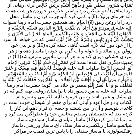
تَمَرَاتٍ هَیْرُونٍ بِسَمْنِ بَقَرٍ وَ یَدَّهِنْ أُنْثَیَیْهِ بِزِئْبَقٍ خَالِص.برای رهایی از
درد اسافل (7) و تسکین درد بواسیر علاوه بر خوردن هر شب هفت
دانه خرمای برنیک (8) با کمی کره گاو،چرب کردن و ماساژ محل
درد را با روغن زنبق (9) انجام دهد.همچنین حضرت امام رضا صلوات
الله علیه فرمود:وَ مَنْ أَرَادَ أَنْ یَذْهَبَ بِالرِّیحِ الْبَارِدَةِ فَعَلَیْهِ بِالْحُقْنَةِ وَ
الْأَدْهَانِ اللَّیِّنَةِ عَلَى الْجَسَدِ وَ عَلَیْهِ بِالتَّکْمِیدِ بِالْمَاءِ الْحَارِّ فِی الْأَبْزَنِ وَ
یَتَجَنَّبُ کُلَّ بَارِدٍ یَابِسٍ وَ یَلْزَمُ کُلَّ حَارٍّ لَیِّن.کسی که می خواهد باد سرد
را از خود دور کند لازم است گاهی حقنه کرده (10) و بر بدن خود
روغن نرم بمالد و با حوله و آب گرم تن خود را ماساژ دهد،و از هر
سردی خشکی دوری کند و به هر گرمی ملایمی ملزم باشد(11).در
حدیث دیگری نقل شده است:عَنْ مُعَمَّرِ بْنِ خَلَّادٍ قَالَ: أَمَرَنِی الإمام
أَبُو الْحَسَنِ الرِّضَا صلوات الله علیه فَعَمِلْتُ لَهُ دُهْناً فِیهِ مِسْکٌ وَ عَنْبَرٌ
فَأَمَرَنِی أَنْ أَکْتُبَ فِی قِرْطَاسٍ آیَةَ الْکُرْسِیِّ وَ أُمَّ الْکِتَابِ وَ الْمُعَوِّذَتَیْنِ
وَ قَوَارِعَ مِنَ الْقُرْآنِ وَ أَجْعَلَهُ بَیْنَ الْغِلَافِ وَ الْقَارُورَةِ فَفَعَلْتُ ثُمَّ أَتَیْتُهُ بِهِ
فَتَغَلَّفَ بِهِ وَ أَنَا أَنْظُرُ إِلَیْهِ.معمر بن خلاد می گوید: حضرت امام رضا
صلوات الله علیه به من دستور داد تا برایشان روغنى تهیه کنم که در
آن مشک و عنبر باشد،به من فرمود تا آیة الکرسى و سوره ام
الکتاب و دو قل اعوذ و آیاتى که براى حفظ از شیطان خوب است در
کاغذى بنویسم و آن را بین شیشه و جعبه آن قرار دهم،این کار را
کردم بعد که خدمتشان رسیدم محاسن خود را عطرآگین می کرد و
من تماشا می کردم(12).ماساژ تایلندی،ماساژ سوئدی،ماساژ
شیاتسو،ماساژ ریلکسی،ماساژ سنگ داغ،ماساژ ورزشی،ماساژ
رفلکسولوژی یا ماساژ صندلی را با پایین ترین قیمت در مراکز