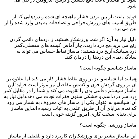
شود.
فواید: باعث از بین بردن فشار ماهیچه ای شده و دردهایی که از
طریق اسیب های ورزش،جراحی و تصادفات به بدن وارد شده را از
بین می برد.
دلیل نیاز به آن: اگر شما ورزشکار هستید،از دردهای دائمی گردن
رنج می برید،مچ درد دارید،دچار آماس کیسه های مفصلی،کمر
درد،سیاتیک،آرنج درد هستید؛ ماساژ نقاط حساس می تواند به
سادگی تمام این دردها را درمان کند.
ماساژ شیاتسو چگونه است؟
همانند آما،شیاتسو نیز بر روی نقاط فشار کار می کند،اما علاوه بر
آن بر روی گردش خون و کشش مفاصل نیز موثر است.فواید: این
ماساژ سیستم دفاعی بدن را تقویت می کند و شما را در مقابل کمر
درد،سر درد،اسم،و خشکی ستون فقرات نجات می دهد.دلیل نیاز به
آن: شیاتسو به عنوان یکی از ماساژ های معروف به شمار می رود
که تمام مزایای آن از طریق علمی به اثبات رسیده اند.این ماساژ
برای دنیای سخت کاری امروز گزینه خوبی است.
ماساژ ورزشی چگونه است؟
این ماساژ بیشتر برای ورزشکاران کاربرد دارد و تلفیقی از ماساز