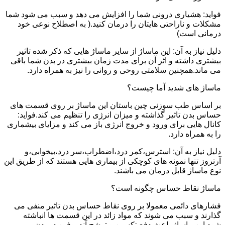
فواید: هشیاری درونی شما را افزایش می دهد و سبب می شود شما
مشکلات و ناراحتی هایتان را درمان کنید.( به اصطلاح نوعی خود
درمانی است)
دلیل نیاز به آن: این ماساژ از سایر ماساژ هایی که ذکر شده تاثیر
بیشتری داشته و اثر آن برای مدت زمان بیشتری در بدن شما باقی
می ماند.همچنین سلامتی روحی و روانی را نیز به همراه دارد.
ماساژ های شدید آما چیست؟
بر اساس طب سوزنی چین باستان این ماساژ بر روی قسمت های
حساس بدن تاثیر گذاشته و میزان انرژی را تنظیم می کند.فواید:
کانال هایی برای ورود و خروج انرژی باز می کند و مزایای بیشماری
را به همراه دارد.
دلیل نیاز به آن: استرس،کمر درد،اضطراب،سر درد،بیخوابی،و
آرتروز تنها نمونه های کوچکی از بیماری هایی هستند که از طریق این
نوع ماساژ قابل درمان می باشند.
ماساژ نقاط حساس چگونه است؟
فشارهای دائمی معمولا بر روی نقاط حساس بدن تاثیر منفی می
گذارند و سبب می شوند که مواد زائد در این قسمت ها انباشته
شود.این ماساژ باعث دفع تکسین و ترشح آندروفین در بدن می