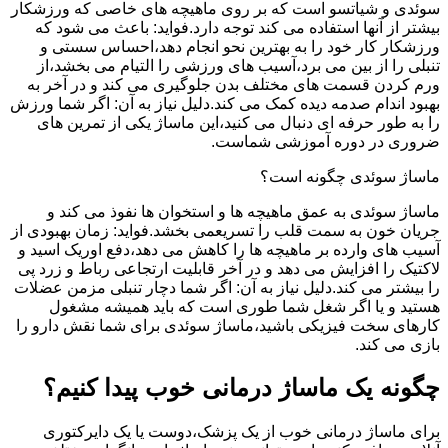
سوئدی و شیاتسو است که بر روی ماهیچه های خاصی که ورزشکار
بیشتر از آنها استفاده می کند توجه دارد.فواید: باعث می شود که
ورزشکار کار خود را به بهترین نحو انجام دهد،احساس سستی و
تنبلی را از بین می برد،آسیب های ورزشی را التیام می بخشد،از
ورم کردن قسمت های مختلف بدن جلوگیری می کند و در آخر به
بهبود اندام صدمه دیده کمک می کند.دلیل نیاز به آن: اگر شما ورزش
را به طور حرفه ای دنبال می کنید،این ماساژ یکی از تمرین های
ضروری در دوره آموزشی شماست.
ماساژ سوئدی چگونه است؟
ماساژ سوئدی به عمق ماهیچه ها و استخوان ها نفوذ می کند و
جریان خون به سمت قلب را تسریعمی بخشد.فواید: زمان بهبودی از
آسیب های وارده بر ماهیچه ها را کاهش می دهد،دفع اوریک اسید و
لاکتیک را افزایش می دهد و در آخر قابلیت ارتجاعی رباط و زرد پی
را بیشتر می کند.دلیل نیاز به آن: اگر شما دچار تنبلی مزمن عضلات
هستید و یا اگر شغل شما طوری است که باید همیشه مشغول
کارهای سخت فیزیکی باشید،ماساژ سوئدی برای شما نقش دارو را
بازی می کند.
چگونه یک ماساژ درمانی خوب پیدا کنیم؟
برای ماساژ درمانی خوب از یک پزشک،دوست یا یک دایرکتوری