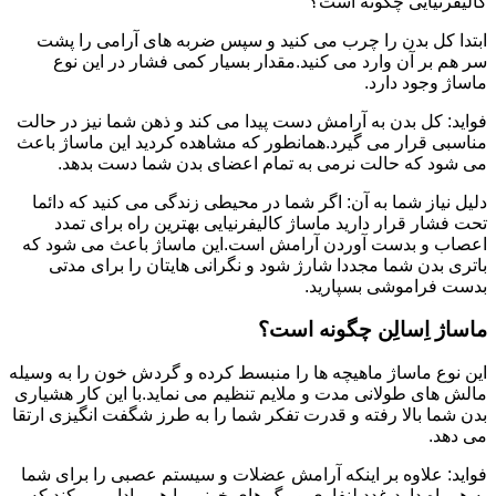
کالیفرنیایی چگونه است؟
ابتدا کل بدن را چرب می کنید و سپس ضربه های آرامی را پشت
سر هم بر آن وارد می کنید.مقدار بسیار کمی فشار در این نوع
ماساژ وجود دارد.
فواید: کل بدن به آرامش دست پیدا می کند و ذهن شما نیز در حالت
مناسبی قرار می گیرد.همانطور که مشاهده کردید این ماساژ باعث
می شود که حالت نرمی به تمام اعضای بدن شما دست بدهد.
دلیل نیاز شما به آن: اگر شما در محیطی زندگی می کنید که دائما
تحت فشار قرار دارید ماساژ کالیفرنیایی بهترین راه برای تمدد
اعصاب و بدست آوردن آرامش است.این ماساژ باعث می شود که
باتری بدن شما مجددا شارژ شود و نگرانی هایتان را برای مدتی
بدست فراموشی بسپارید.
ماساژ اِسالِن چگونه است؟
این نوع ماساژ ماهیچه ها را منبسط کرده و گردش خون را به وسیله
مالش های طولانی مدت و ملایم تنظیم می نماید.با این کار هشیاری
بدن شما بالا رفته و قدرت تفکر شما را به طرز شگفت انگیزی ارتقا
می دهد.
فواید: علاوه بر اینکه آرامش عضلات و سیستم عصبی را برای شما
به همراه دارد،غدد لنفاوی و رگ های خونی را هم وادار می کند که