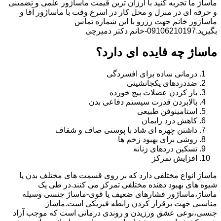
ماساژ ما تجربه کنید با ارزان ترین قیمت ماساژور علمی و تضمینی
و حرفه ای در منزل و محل کار در اسرع وقت با ماساژور آقا و
ماساژور خانم جهت رزرو با این شماره تماس
بگیرید.09106210197-خانم دکتر دمیرچی
ماساژ چه فایده ای دارد؟
درمانی ساده برای افسردگی
ضددردهای یکجانشینی
باز کردن عضلات پیچ خورده
بالابردن قدرت سیستم دفاعی بدن
استامینوفن طبیعی
کاهش درد زایمان
داشتن چهره ای شاد با پوستی صاف و شفاف
روشی برای بهبود زخم ها
تسکین دردهای زنانه
افزایش تمرکز
ماساژ انواع مختلفی دارد که بر روی قسمت های مختلف بدن یا
شیوه های بهبود دهنده مختلفی تمرکز می کنند.در طی یک
ماساژ،ماساژور فشارهای ضعیف یا قوی-ماساژ جنسی وسیله
مناسبی جهت برقرار کردن رابطه فیزیکی است.ماساژ
جنسی،نوعی عشق ورزیدن و روندی درمانی است که موجب آزاد