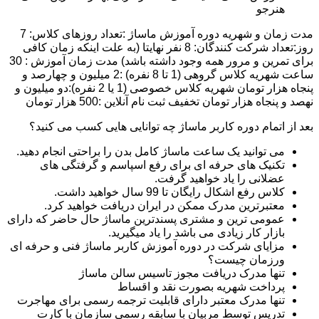
هنرجو
مدت زمان و شهریه دوره آموزش ماساژ :تعداد روزهای کلاس: 7
روز:تعداد شرکت کنندگان: 8 نفر نهایتا (به علت اینکه زمان کافی
برای تمرین و مرور همه وجود داشته باشد) مدت زمان آموزش : 30
ساعت شهریه کلاس گروهی (1 تا 8 نفره) :2 میلیون و چهارصد و
پنجاه هزار تومان شهریه کلاس خصوصی (1 یا 2 نفره):دو میلیون و
نهصد و پنجاه هزار تومان تخفیف ثبت نام آنلاین :500 هزار تومان
بعد از اتمام دوره کاربر ماساژ چه توانایی هایی کسب می کنید؟
می توانید یک ساعت ماساژ کامل بدن را براحتی انجام دهید.
تکنیک های حرفه ای برای رفع اسپاسم و گرفتگی های
عضلانی را یاد خواهید گرفت.
کلاس رفع اشکال رایگان تا 99 سال خواهید داشت.
معتبرترین مدرک ممکن در ایران دریافت خواهید کرد.
عمومی ترین و مشتری پسندترین ماساژ حال حاضر که دارای
بازار کار زیادی می باشد را یاد میگیرید.
مزایای شرکت در دوره آموزش کاربر ماساژ فنی و حرفه ای
ورزمان چیست؟
تنها مدرک دریافت مجوز تاسیس سالن ماساژ
پرداخت شهریه بصورت نقد و اقساط
تنها مدرک معتبر دارای قابلیت ترجمه رسمی برای مهاجرت
تدریس توسط مربیان با سابقه رسمی سازمان با کارت