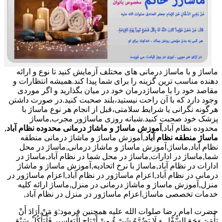
ماساژ و با ماساژ درمانی های مختلف آزمایش کنید تا نوع و ارائه
دهنده مناسب ترین گزینه را برای شما پیدا کند.همیشه انتظارات و
مقاصد خود را با ماساژدرمان خود در میان بگذارید و اگر موردی
وجود دارد که با آن راحت نیستید،بلند صحبت کنید.در صورت داشتن
هرگونه نگرانی یا شرایط سلامتی،قبل از انجام هر نوع ماساژ با
پزشک خود صحبت کنید.شبانه روزی ماساژور مجرب,ماساژ
محدوده نظام آباد,
آموزش ماساژ و ماشاژ درمانی محدوده نظام آباد
,
ماساژ منطقه نظام آباد
,آموزش ماساژ و ماشاژ درمانی منطقه
نظام آباد,ماساژ,آموزش ماساژ و ماشاژ درمانی,ماساژ در محل
شما,ماساژ در ادارات,ماساژ در محل شما در نظام آباد,ماساژ در
ادارات در نظام آباد,ماساژ با نرخ اتحادیه,آموزش ماساژ و ماشاژ
درمانی در نظام آباد,اعزام ماساژور در نظام آباد,اعزام ماساژور در
منزل,آموزش ماساژ و ماشاژ درمانی در منزل,ماساژ ارائه کلیه
خدمات تخصصی ماساژ,اعزام ماساژور در منزل در نظام آباد,
حضرت امام رضا صلوات الله علیه همچنین فرمود:وَ مَنْ أَرَادَ أَنْ
یَأْمَنَ وَجَعَ السُّفْلِ وَ لَا یَضُرَّهُ شَیْ ءٌ مِنْ أَرْیَاحِ الْبَوَاسِیرِ فَلْیَأْکُلْ سَبْعَ