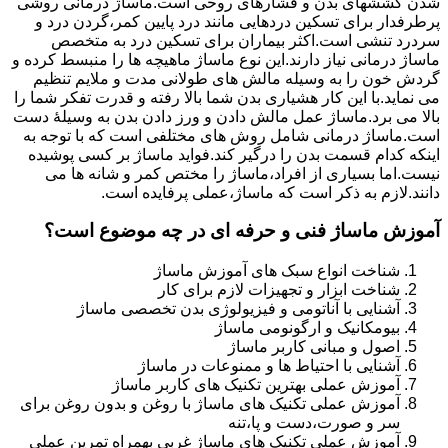
شدن کششهای بدن و فشارهای روحی است.ماساژ درمانی روشی
پرطرفدار برای تسکین دردهایی مانند درد پایین کمر،گردن درد و
سردرد تنشی است.اکثر بیماران برای تسکین درد به متخصص
ماساژ درمانی نیاز دارند.این نوع ماساژ ماهیچه ها را منبسط کرده و
گردش خون را به وسیله مالش های طولانی مدت و ملایم تنظیم
می نماید.با این کار هشیاری بدن شما بالا رفته و قدرت تفکر شما را
بالا می برد.ماساژ عمل مالش دادن و ورز دادن بدن به وسیلۀ دست
است.ماساژ درمانی شامل روش های مختلفی است که با توجه به
اینکه کدام قسمت بدن را درگیر کند.فواید ماساژ بر کسی پوشیده
نیست.اما بسیاری از افراد،ماساژ را مختص کمر و شانه ها می
دانند.لازم به ذکر است که ماساژ،عملی پرفایده است.
آموزش ماساژ فنی و حرفه ای در چه موضوع است؟
شناخت انواع سبک های آموزش ماساژ
شناخت ابزار و تجهیزات لازم برای کار
آشنایی با آناتومی و فیزیولوژی بدن تخصصی ماساژ
بیومکانیک و ارگونومی ماساژ
اصول و مبانی کاربر ماساژ
آشنایی با احتیاط ها و ممنوعات در ماساژ
آموزش عملی بهترین تکنیک های کاربر ماساژ
آموزش عملی تکنیک های ماساژ با روغن و بدون روغن برای
سر و صورت،دست و پا،تنه
آموزش عملی تکنیک های ماساژ غربی بهمراه تمرین عملی