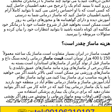
آنلاین دریافت کنید.یا می توانید چند ماساژ با درمانگران مختلف
رزرو کنید تا ببینید کدام یک را ترجیح می دهید.اطمینان حاصل کنید
که کسی است که با او احساس راحتی می کنید تا بتوانید کاملاً آرام
باشید.اطمینان حاصل کنید که ماساژ درمانی شما به درستی
آموزش دیده و دارای گواهینامه ها و مجوزهای دولتی به روز
است.ممکن است بخواهید قبل از شروع جلسات خود با درمانگر خود
مکالمه ای کوتاه داشته باشید تا بتوانید انتظارات خود را بیان کرده و
سئوالات مربوطه را بپرسید.
هزینه ماساژ چقدر است؟
قیمت ماساژ در ایران بسیار متفاوت است.ماساژ یک ساعته معمولاً
150 تا 400 هزار تومان است.
قیمت ماساژ
درمانی رایحه،سنگ داغ و
ماساژ قبل از تولد گرانتر از ماساژهای استاندارد است.بسته به
مکان،برخی از ماساژهای ویژه مانند ماساژهای عمیق،تایلندی یا
ماساژهای ورزشی نیز ممکن است کمی بالاتر باشند.اگر می خواهید
با هزینه مناسب تری ماساژ پیدا کنید،می توانید ماساژ نظام
آباد,آموزش ماساژ و ماشاژ درمانی نظام آباد در منطقه خود بازدید
کنید یا یک ماساژ درمانی پیدا کنید که در خانه کار می کند.اگر بتوانید
نشان دهید که برای درمان یک بیماری پزشکی استفاده می
شود،گاهی اوقات بیمه ماساژ درمانی را پوشش می دهد.اگر بخشی
تلفن تماس فوری
ماساژ نظام آباد,آموزش ماساژ و ماشاژ درمانی
از مراقبت های کایروپراکتیک باشد،بعضی اوقات شرکت های بیمه
نظام آباد
ماساژ درمانی را تحت پوشش قرار می دهند.