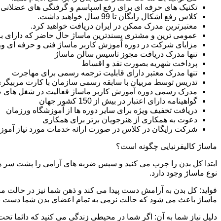
تکنیک های حرفه ای برای رفع اسپاسم و گرفتگی های عضلانی ر
کلاس رفع اشکال رایگان تا 99 سال خواهید داشت.
معتبرترین مدرک ممکن در ایران دریافت خواهید کرد.
عمومی ترین و مشتری پسندترین ماساژ حال حاضر که دارای بازار
مزایای شرکت در دوره آموزش کاربر ماساژ فنی و حرفه ای 
تنها مدرک دریافت مجوز تاسیس سالن ماساژ
پرداخت شهریه بصورت نقد و اقساط
تنها مدرک معتبر دارای قابلیت ترجمه رسمی برای مهاجرت
تدریس توسط مربیان با سابقه رسمی سازمان با کارت مربیگری
مدرک رسمی دوره آموزش کاربر ماساژ فعالیت در شغل های 
گواهینامه دارای اعتبار در بیش از 150 کشور جهان
دریافت تخفیف ویژه برای سایر دوره ها از آموزشگاه ورزمان
دعوت به همکاری از هنرجویان برتر برای همکاری
شرکت رایگان در کلاس در صورت ارائه خدمات مورد نیاز آموز
ماساژ کالیفرنیایی چگونه است؟
ابتدا کل بدن را چرب می کنید و سپس ضربه های آرامی را پشت سر هم 
نوع ماساژ وجود دارد.
فواید: کل بدن به آرامش دست پیدا می کند و ذهن شما نیز در حالت م
ماساژ باعث می شود که حالت نرمی به تمام اعضای بدن شما دست ب
دلیل نیاز شما به آن: اگر شما در محیطی زندگی می کنید که دائما تحت 