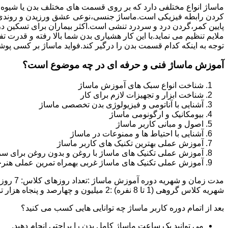
ماساژ انواع مختلفی دارد که بر روی قسمت های مختلف بدن یا شیوه
کردن رابطه فیزیکی است.ماساژ جنسی،نوعی عشق ورزیدن و روندی 
پایین کمر،گردن درد و سردرد تنشی است.اکثر بیماران برای تسکین د
ملایم تنظیم می نماید.با این کار هشیاری بدن شما بالا رفته و قدر
توجه به اینکه کدام قسمت بدن را درگیر کند.فواید ماساژ بر کسی پوش
آموزش ماساژ فنی و حرفه ای در چه موضوع است؟
شناخت انواع سبک های آموزش ماساژ
شناخت ابزار و تجهیزات لازم برای کار
آشنایی با آناتومی و فیزیولوژی بدن تخصصی ماساژ
بیومکانیک و ارگونومی ماساژ
اصول و مبانی کاربر ماساژ
آشنایی با احتیاط ها و ممنوعات در ماساژ
آموزش عملی بهترین تکنیک های کاربر ماساژ
آموزش عملی تکنیک های ماساژ با روغن و بدون روغن برای سر
آموزش عملی تکنیک های ماساژ غربی بهمراه تمرین عملی هنرج
شهریه کلاس گروهی (1 تا 8 نفره) :2 میلیون و چهارصد و پنجاه هزار تومان شهریه کلاس خصوصی (1 یا 2 نفره):دو میلیون و نهصد و پنجاه هزار تومان تخفیف ثبت نام آنلاین :500 هزار تومان
بعد از اتمام دوره کاربر ماساژ چه توانایی هایی کسب می کنید؟
می توانید یک ساعت ماساژ کامل بدن را براحتی انجام دهید.