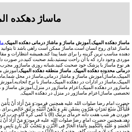
ماساژ دهکده ال
ماساژ دهکده المپیک
,
آموزش ماساژ و ماشاژ درمانی دهکده المپیک
,
ما
ماساژ غذای روح انسان است.ماساژ ممکن است راهی باشد تا بتوانید
دهنده مناسب ترین گزینه را برای شما پیدا کند.همیشه انتظارات و مقاص
موردی وجود دارد که با آن راحت نیستید،بلند صحبت کنید.در صورت دا
هر نوع ماساژ با پزشک خود صحبت کنید.شبانه روزی ماساژور مجرب,م
درمانی محدوده دهکده المپیک
,
ماساژ منطقه دهکده المپیک
,آموزش ما
المپیک,ماساژ,آموزش ماساژ و ماشاژ درمانی,ماساژ در محل شما,ماس
المپیک,ماساژ در ادارات در دهکده المپیک,ماساژ با نرخ اتحادیه,آموز
ماساژور در دهکده المپیک,اعزام ماساژور در منزل,آموزش ماساژ و م
تخصصی ماساژ,اعزام ماساژور در منزل در دهکده المپیک,
حضرت امام رضا صلوات الله علیه همچنین فرمود:وَ مَنْ أَرَادَ أَنْ یَأْمَنَ وَجَعَ السُّف
دهد.همچنین حضرت امام رضا صلوات الله علیه فرمود:وَ مَنْ أَرَادَ أَنْ یَذْهَبَ بِالرِّیحِ الْ
الْجَسَدِ وَ عَلَیْهِ بِالتَّکْمِیدِ بِالْمَاءِ الْحَارِّ فِی الْأَبْزَنِ وَ یَتَجَنَّبُ کُلَّ بَارِ
خود دور کند لازم است گاهی حقنه کرده (