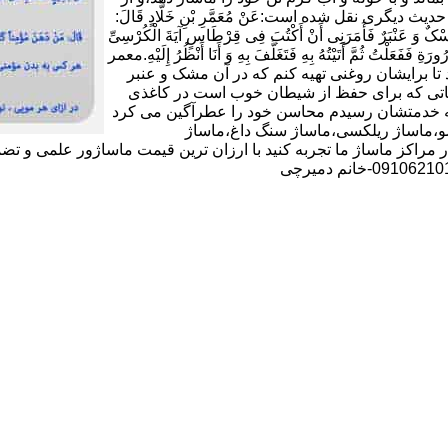
شکی دوری کند و به هر گرمی ملایمی ملزم باشد(11).در حدیث دیگری نقل شده است:عَنْ مُعَمَّرِ بْنِ خَلَّادٍ قَالَ:
 وَ عَنْبَرٌ فَأَمَرَنِی أَنْ أَکْتُبَ فِی قِرْطَاسٍ آیَةَ الْکُرْسِیِّ
ورَةِ فَفَعَلْتُ ثُمَّ أَتَیْتُهُ بِهِ فَتَغَلَّفَ بِهِ وَ أَنَا أَنْظُرُ إِلَیْهِ.معمر
تا برایشان روغنى تهیه کنم که در آن مشک و عنبر
 آیاتى که براى حفظ از شیطان خوب است در کاغذى
د که خدمتشان رسیدم محاسن خود را عطرآگین می کرد
ماساژ شیاتسو،ماساژ ریلکسی،ماساژ سنگ داغ،ماساژ
 مراکز ماساژ ما تجربه کنید با ارزان ترین قیمت ماساژور علمی و تض