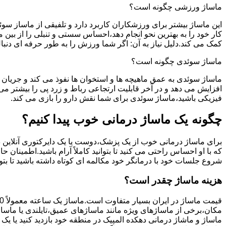
ماساژ ورزشی چگونه است؟
این ماساژ بیشتر برای ورزشکاران کاربرد دارد و تلفیقی از ماساز س
کار خود را به بهترین نحو انجام دهد،احساس سستی و تنبلی را از بی
کمک می کند.دلیل نیاز به آن: اگر شما ورزش را به طور حرفه ای دن
ماساژ سوئدی چگونه است؟
ماساژ سوئدی به عمق ماهیچه ها و استخوان ها نفوذ می کند و جریان 
افزایش می دهد و در آخر قابلیت ارتجاعی رباط و زرد پی را بیشتر 
فیزیکی باشید،ماساژ سوئدی برای شما نقش دارو را بازی می کند.
چگونه یک ماساژ درمانی خوب پیدا کنیم؟
برای ماساژ درمانی خوب از یک پزشک،دوست یا یک دایرکتوری آنلاین در
که با او احساس راحتی می کنید تا بتوانید کاملاً آرام باشید.اطمینا
شروع جلسات خود با درمانگر خود مکالمه ای کوتاه داشته باشید تا بتوا
هزینه ماساژ چقدر است؟
قیمت ماساژ در ایران بسیار متفاوت است.ماساژ یک ساعته معمولاً 150 تا 400 هزار تومان است.
مکان،برخی از ماساژهای ویژه مانند ماساژهای عمیق،تایلندی یا ماساژ
ماساژ و ماشاژ درمانی دهکده المپیک در منطقه خود بازدید کنید یا یک