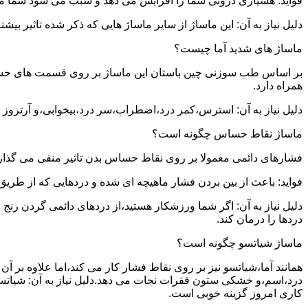
فواید: هشیاری درونی شما را افزایش می دهد و سبب می شود شما مشک
دلیل نیاز به آن: این ماساژ از سایر ماساژ هایی که ذکر شده تاثیر بی
ماساژ های شدید آما چیست؟
بر اساس طب سوزنی چین باستان این ماساژ بر روی قسمت های حساس بدن
همراه دارد.
دلیل نیاز به آن: استرس،کمر درد،اضطراب،سر درد،بیخوابی،و آرتروز ت
ماساژ نقاط حساس چگونه است؟
فشارهای دائمی معمولا بر روی نقاط حساس بدن تاثیر منفی می گذارن
فواید: باعث از بین بردن فشار ماهیچه ای شده و دردهایی که از طری
دلیل نیاز به آن: اگر شما ورزشکار هستید،از دردهای دائمی گردن رن
دردها را درمان کند.
ماساژ شیاتسو چگونه است؟
همانند آما،شیاتسو نیز بر روی نقاط فشار کار می کند،اما علاوه بر
درد،اسم،و خشکی ستون فقرات نجات می دهد.دلیل نیاز به آن: شیاتسو
کاری امروز گزینه خوبی است.