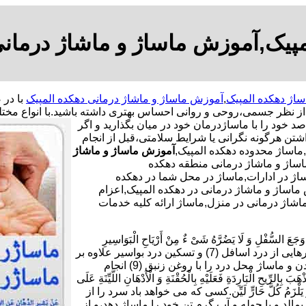
مپیک,آموزش ماساژ و ماشاژ درمانی
ساژ دهکده المپیک
,
آموزش ماساژ و ماشاژ درمانی دهکده المپیک
 از نظر جسمی،روحی و روانی احساس بهتری داشته باشید.
با انواع مخت
د خود را با ماساژدرمان خود در میان بگذارید و اگر
شتن هرگونه نگرانی یا شرایط سلامتی،قبل از انجام
اساژ محدوده دهکده المپیک,
آموزش ماساژ و ماشاژ
ساژ و ماشاژ درمانی منطقه دهکده
اژ در ادارات,ماساژ در محل شما در دهکده
ش ماساژ و ماشاژ درمانی در دهکده المپیک,اعزام
اشاژ درمانی در منزل,ماساژ ارائه کلیه خدمات
ْلِ وَ لَا یَضُرَّهُ شَیْ ءٌ مِنْ أَرْیَاحِ الْبَوَاسِیرِ
فَلْیَأْکُلْ سَبْعَ تَمَرَاتٍ هَیْرُونٍ بِسَمْنِ بَقَرٍ وَ یَدَّهِنْ أُنْثَیَیْهِ بِزِئْبَقٍ خَالِص.برای رهایی از درد اسافل (7) و تسکین درد بواسیر علاوه بر
خوردن هر شب هفت دانه خرمای برنیک (8) با کمی کره گاو،چرب کردن و ماساژ محل درد را با روغن زنبق (9) انجام
بَارِدَةِ فَعَلَیْهِ بِالْحُقْنَةِ وَ الْأَدْهَانِ اللَّیِّنَةِ عَلَى
دٍ یَابِسٍ وَ یَلْزَمُ کُلَّ حَارٍّ لَیِّن.کسی که می خواهد باد سرد را از
10) و بر بدن خود روغن نرم بمالد و با حوله و آب گرم تن خود را ماساژ دهد،و از