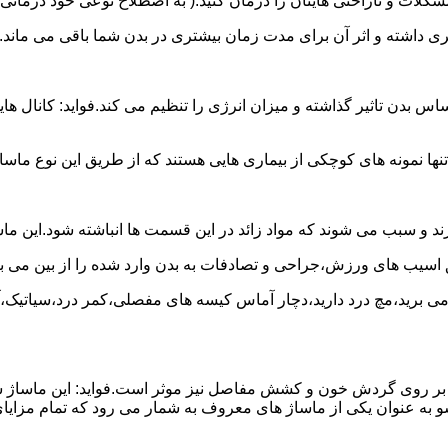
لات و ناراحتی هایتان را درمان کنید.( به اصطلاح نوعی خود درمانی
شتری داشته و اثر آن برای مدت زمان بیشتری در بدن شما باقی می ماند.
 تاثیر گذاشته و میزان انرژی را تنظیم می کند.فواید: کانال هایی 
نها نمونه های کوچکی از بیماری هایی هستند که از طریق این نوع ماسا
د و سبب می شوند که مواد زائد در این قسمت ها انباشته شود.این ما
ق اسیب های ورزش،جراحی و تصادفات به بدن وارد شده را از بین می بر
ج می برید،مچ درد دارید،دچار آماس کیسه های مفصلی،کمر درد،سیاتیک،
 آن بر روی گردش خون و کشش مفاصل نیز موثر است.فواید: این ماساژ 
 به عنوان یکی از ماساژ های معروف به شمار می رود که تمام مزایای 