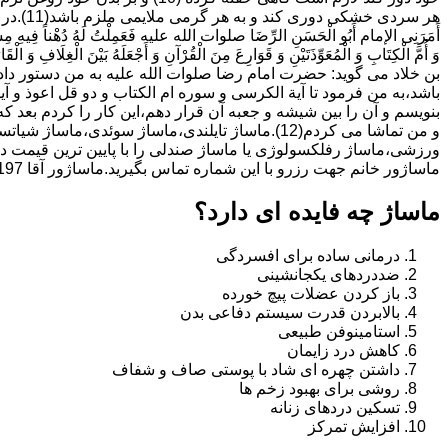
هر سردی خ
أَمَرَنِی الإمام أَبُو الْحَسَنِ الرِّضَا صلوات الله علیه فَعَمِلْتُ لَهُ دُهْناً فِیهِ مِسْکٌ
وَ أُمَّ الْکِتَابِ وَ الْمُعَوِّذَتَیْنِ وَ قَوَارِعَ مِنَ الْقُرْآنِ وَ أَجْعَلَهُ بَیْنَ الْغِلَافِ وَ الْقَارُ
بن خلاد می گوید: حضرت امام رضا صلوات الله علیه به من دستور داد 
باشد،به من فرمود تا آیة الکرسى و سوره ام الکتاب و دو قل اعوذ و
بنویسم و آن را بین شیشه و جعبه آن قرار دهم،این کار را کردم بع
و من تماشا می کردم(12).ماساژ تایلندی،ماساژ سوئدی،
ورزشی،ماساژ رفلکسولوژی یا ماساژ صندلی را با پایین ترین قیمت در
ماساژور خانم جهت رزرو با این شماره تماس بگیرید.ماساژور آقا 09106210197-خانم دمیرچی
ماساژ چه فایده ای دارد؟
درمانی ساده برای افسردگی
ضددردهای یکجانشینی
باز کردن عضلات پیچ خورده
بالابردن قدرت سیستم دفاعی بدن
استامینوفن طبیعی
کاهش درد زایمان
داشتن چهره ای شاد با پوستی صاف و شفاف
روشی برای بهبود زخم ها
تسکین دردهای زنانه
افزایش تمرکز