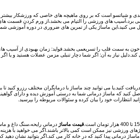
وئدی و شیاتسو است که بر روی ماهیچه های خاصی که ورزشکار بیشتر از
ن می برد،آسیب های ورزشی را التیام می بخشد،از ورم کردن قسمت های 
بال می کنید،این ماساژ یکی از تمرین های ضروری در دوره آموزشی ش
خون به سمت قلب را تسریعمی بخشد.فواید: زمان بهبودی از آسیب های و
می کند.دلیل نیاز به آن: اگر شما دچار تنبلی مزمن عضلات هستید و 
یافت کنید.یا می توانید چند ماساژ با درمانگران مختلف رزرو کنید تا 
ن حاصل کنید که ماساژ درمانی شما به درستی آموزش دیده و دارای گواه
نید انتظارات خود را بیان کرده و سئوالات مربوطه را بپرسید.
قیمت ماساژ
درمانی رایحه،سنگ داغ و ماسا
های ورزشی نیز ممکن است کمی بالاتر باشند.اگر می خواهید با هزینه 
 ماساژ درمانی پیدا کنید که در خانه کار می کند.اگر بتوانید نشان دهی