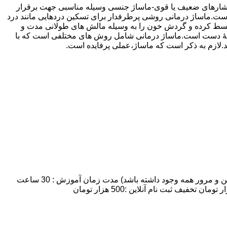
 فشارهای ضعیف یا قوی-ماساژ جنسی وسیله مناسبی جهت برقرار
ماساژ درمانی روشی پرطرفدار برای تسکین دردهایی مانند درد
 منبسط کرده و گردش خون را به وسیله مالش های طولانی مدت و
ه وسیلۀ دست است.ماساژ درمانی شامل روش های مختلفی است که با
ند.لازم به ذکر است که ماساژ،عملی پرفایده است.
مدت زمان و شهریه دوره آموزش ماساژ :تعداد روزهای کلاس: 7 روز:تعداد شرکت کنندگان: 8 نفر نهایتا (به علت اینکه زمان کافی برای تمرین و مرور همه وجود داشته باشد) مدت زمان آموزش : 30 ساعت