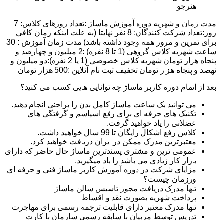
هنرجو
مدت زمان و شهریه دوره آموزش ماساژ :تعداد روزهای کلاس: 7
روز:تعداد شرکت کنندگان: 8 نفر نهایتا (به علت اینکه زمان کافی
برای تمرین و مرور همه وجود داشته باشد) مدت زمان آموزش : 30
ساعت شهریه کلاس گروهی (1 تا 8 نفره) :2 میلیون و چهارصد و
پنجاه هزار تومان شهریه کلاس خصوصی (1 یا 2 نفره):دو میلیون و
نهصد و پنجاه هزار تومان تخفیف ثبت نام آنلاین :500 هزار تومان
بعد از اتمام دوره کاربر ماساژ چه توانایی هایی کسب می کنید؟
می توانید یک ساعت ماساژ کامل بدن را براحتی انجام دهید.
تکنیک های حرفه ای برای رفع اسپاسم و گرفتگی های
عضلانی را یاد خواهید گرفت.
کلاس رفع اشکال رایگان تا 99 سال خواهید داشت.
معتبرترین مدرک ممکن در ایران دریافت خواهید کرد.
عمومی ترین و مشتری پسندترین ماساژ حال حاضر که دارای
بازار کار زیادی می باشد را یاد میگیرید.
مزایای شرکت در دوره آموزش کاربر ماساژ فنی و حرفه ای
ورزمان چیست؟
تنها مدرک دریافت مجوز تاسیس سالن ماساژ
پرداخت شهریه بصورت نقد و اقساط
تنها مدرک معتبر دارای قابلیت ترجمه رسمی برای مهاجرت
تدریس توسط مربیان با سابقه رسمی سازمان با کارت