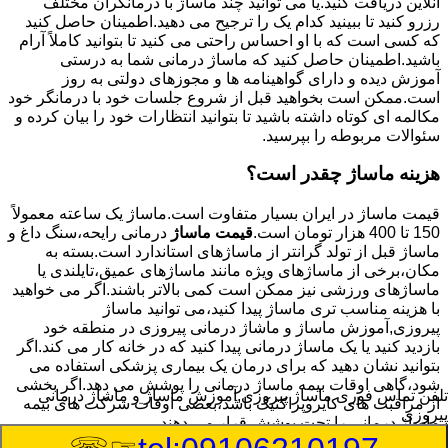
آنلاین دریافت کنید.یا می توانید چند ماساژ با درمانگران مختلف
رزرو کنید تا ببینید کدام یک را ترجیح می دهید.اطمینان حاصل کنید
که کسی است که با او احساس راحتی می کنید تا بتوانید کاملاً آرام
باشید.اطمینان حاصل کنید که ماساژ درمانی شما به درستی
آموزش دیده و دارای گواهینامه ها و مجوزهای دولتی به روز
است.ممکن است بخواهید قبل از شروع جلسات خود با درمانگر خود
مکالمه ای کوتاه داشته باشید تا بتوانید انتظارات خود را بیان کرده و
سئوالات مربوطه را بپرسید.
هزینه ماساژ چقدر است؟
قیمت ماساژ در ایران بسیار متفاوت است.ماساژ یک ساعته معمولاً
150 تا 400 هزار تومان است.
قیمت ماساژ
درمانی رایحه،سنگ داغ و
ماساژ قبل از تولد گرانتر از ماساژهای استاندارد است.بسته به
مکان،برخی از ماساژهای ویژه مانند ماساژهای عمیق،تایلندی یا
ماساژهای ورزشی نیز ممکن است کمی بالاتر باشند.اگر می خواهید
با هزینه مناسب تری ماساژ پیدا کنید،می توانید ماساژ
پیروزی,آموزش ماساژ و ماشاژ درمانی پیروزی در منطقه خود
بازدید کنید یا یک ماساژ درمانی پیدا کنید که در خانه کار می کند.اگر
بتوانید نشان دهید که برای درمان یک بیماری پزشکی استفاده می
شود،گاهی اوقات بیمه ماساژ درمانی را پوشش می دهد.اگر بخشی
تلفن تماس فوری
ماساژ پیروزی,آموزش ماساژ و ماشاژ درمانی
از مراقبت های کایروپراکتیک باشد،بعضی اوقات شرکت های بیمه
پیروزی
ماساژ درمانی را تحت پوشش قرار می دهند.