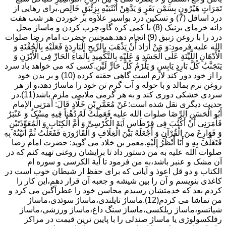
تَمَرَاتٍ هَیْرُونٍ بِسَمْنِ بَقَرٍ وَ یَدَّهِنْ أُنْثَیَیْهِ بِزِئْبَقٍ خَالِص.برای رهایی از
درد اسافل (7) و تسکین درد بواسیر علاوه بر خوردن هر شب هفت
دانه خرمای برنیک (8) با کمی کره گاو،چرب کردن و ماساژ محل
درد را با روغن زنبق (9) انجام دهد.همچنین حضرت امام رضا صلوات
الله علیه فرمود:وَ مَنْ أَرَادَ أَنْ یَذْهَبَ بِالرِّیحِ الْبَارِدَةِ فَعَلَیْهِ بِالْحُقْنَةِ وَ
الْأَدْهَانِ اللَّیِّنَةِ عَلَى الْجَسَدِ وَ عَلَیْهِ بِالتَّکْمِیدِ بِالْمَاءِ الْحَارِّ فِی الْأَبْزَنِ وَ
یَتَجَنَّبُ کُلَّ بَارِدٍ یَابِسٍ وَ یَلْزَمُ کُلَّ حَارٍّ لَیِّن.کسی که می خواهد باد سرد
را از خود دور کند لازم است گاهی حقنه کرده (10) و بر بدن خود
روغن نرم بمالد و با حوله و آب گرم تن خود را ماساژ دهد،و از هر
سردی خشکی دوری کند و به هر گرمی ملایمی ملزم باشد(11).در
حدیث دیگری نقل شده است:عَنْ مُعَمَّرِ بْنِ خَلَّادٍ قَالَ: أَمَرَنِی الإمام
أَبُو الْحَسَنِ الرِّضَا صلوات الله علیه فَعَمِلْتُ لَهُ دُهْناً فِیهِ مِسْکٌ وَ عَنْبَرٌ
فَأَمَرَنِی أَنْ أَکْتُبَ فِی قِرْطَاسٍ آیَةَ الْکُرْسِیِّ وَ أُمَّ الْکِتَابِ وَ الْمُعَوِّذَتَیْنِ
وَ قَوَارِعَ مِنَ الْقُرْآنِ وَ أَجْعَلَهُ بَیْنَ الْغِلَافِ وَ الْقَارُورَةِ فَفَعَلْتُ ثُمَّ أَتَیْتُهُ بِهِ
فَتَغَلَّفَ بِهِ وَ أَنَا أَنْظُرُ إِلَیْهِ.معمر بن خلاد می گوید: حضرت امام رضا
صلوات الله علیه به من دستور داد تا برایشان روغنى تهیه کنم که در
آن مشک و عنبر باشد،به من فرمود تا آیة الکرسى و سوره ام
الکتاب و دو قل اعوذ و آیاتى که براى حفظ از شیطان خوب است در
کاغذى بنویسم و آن را بین شیشه و جعبه آن قرار دهم،این کار را
کردم بعد که خدمتشان رسیدم محاسن خود را عطرآگین می کرد و
من تماشا می کردم(12).ماساژ تایلندی،ماساژ سوئدی،ماساژ
شیاتسو،ماساژ ریلکسی،ماساژ سنگ داغ،ماساژ ورزشی،ماساژ
رفلکسولوژی یا ماساژ صندلی را با پایین ترین قیمت در مراکز