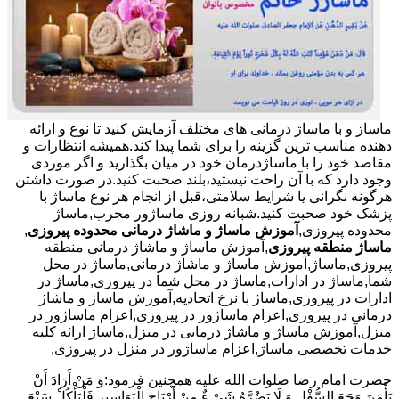
ماساژ و با ماساژ درمانی های مختلف آزمایش کنید تا نوع و ارائه
دهنده مناسب ترین گزینه را برای شما پیدا کند.همیشه انتظارات و
مقاصد خود را با ماساژدرمان خود در میان بگذارید و اگر موردی
وجود دارد که با آن راحت نیستید،بلند صحبت کنید.در صورت داشتن
هرگونه نگرانی یا شرایط سلامتی،قبل از انجام هر نوع ماساژ با
پزشک خود صحبت کنید.شبانه روزی ماساژور مجرب,ماساژ
محدوده پیروزی,
آموزش ماساژ و ماشاژ درمانی محدوده پیروزی
,
ماساژ منطقه پیروزی
,آموزش ماساژ و ماشاژ درمانی منطقه
پیروزی,ماساژ,آموزش ماساژ و ماشاژ درمانی,ماساژ در محل
شما,ماساژ در ادارات,ماساژ در محل شما در پیروزی,ماساژ در
ادارات در پیروزی,ماساژ با نرخ اتحادیه,آموزش ماساژ و ماشاژ
درمانی در پیروزی,اعزام ماساژور در پیروزی,اعزام ماساژور در
منزل,آموزش ماساژ و ماشاژ درمانی در منزل,ماساژ ارائه کلیه
خدمات تخصصی ماساژ,اعزام ماساژور در منزل در پیروزی,
حضرت امام رضا صلوات الله علیه همچنین فرمود:وَ مَنْ أَرَادَ أَنْ
یَأْمَنَ وَجَعَ السُّفْلِ وَ لَا یَضُرَّهُ شَیْ ءٌ مِنْ أَرْیَاحِ الْبَوَاسِیرِ فَلْیَأْکُلْ سَبْعَ