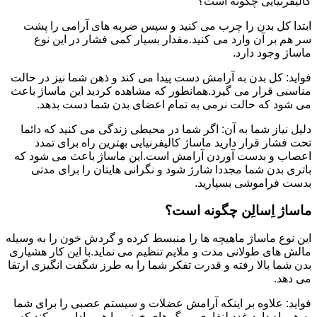
کالیفرنیایی چگونه است؟
ابتدا کل بدن را چرب می کنید و سپس ضربه های آرامی را پشت
سر هم بر آن وارد می کنید.مقدار بسیار کمی فشار در این نوع
ماساژ وجود دارد.
فواید: کل بدن به آرامش دست پیدا می کند و ذهن شما نیز در حالت
مناسبی قرار می گیرد.همانطور که مشاهده کردید این ماساژ باعث
می شود که حالت نرمی به تمام اعضای بدن شما دست بدهد.
دلیل نیاز شما به آن: اگر شما در محیطی زندگی می کنید که دائما
تحت فشار قرار دارید ماساژ کالیفرنیایی بهترین راه برای تمدد
اعصاب و بدست آوردن آرامش است.این ماساژ باعث می شود که
باتری بدن شما مجددا شارژ شود و نگرانی هایتان را برای مدتی
بدست فراموشی بسپارید.
ماساژ اِسالِن چگونه است؟
این نوع ماساژ ماهیچه ها را منبسط کرده و گردش خون را به وسیله
مالش های طولانی مدت و ملایم تنظیم می نماید.با این کار هشیاری
بدن شما بالا رفته و قدرت تفکر شما را به طرز شگفت انگیزی ارتقا
می دهد.
فواید: علاوه بر اینکه آرامش عضلات و سیستم عصبی را برای شما
به همراه دارد،غدد لنفاوی و رگ های خونی را هم وادار می کند که