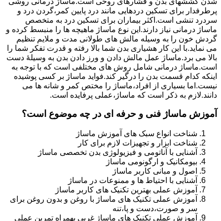
شدن کششهای بدن و فشارهای روحی است.ماساژ درمانی روشی
پرطرفدار برای تسکین دردهایی مانند درد پایین کمر،گردن درد و
سردرد تنشی است.اکثر بیماران برای تسکین درد به متخصص
ماساژ درمانی نیاز دارند.این نوع ماساژ ماهیچه ها را منبسط کرده و
گردش خون را به وسیله مالش های طولانی مدت و ملایم تنظیم
می نماید.با این کار هشیاری بدن شما بالا رفته و قدرت تفکر شما را
بالا می برد.ماساژ عمل مالش دادن و ورز دادن بدن به وسیلۀ دست
است.ماساژ درمانی شامل روش های مختلفی است که با توجه به
اینکه کدام قسمت بدن را درگیر کند.فواید ماساژ بر کسی پوشیده
نیست.اما بسیاری از افراد،ماساژ را مختص کمر و شانه ها می
دانند.لازم به ذکر است که ماساژ،عملی پرفایده است.
آموزش ماساژ فنی و حرفه ای در چه موضوع است؟
شناخت انواع سبک های آموزش ماساژ
شناخت ابزار و تجهیزات لازم برای کار
آشنایی با آناتومی و فیزیولوژی بدن تخصصی ماساژ
بیومکانیک و ارگونومی ماساژ
اصول و مبانی کاربر ماساژ
آشنایی با احتیاط ها و ممنوعات در ماساژ
آموزش عملی بهترین تکنیک های کاربر ماساژ
آموزش عملی تکنیک های ماساژ با روغن و بدون روغن برای
سر و صورت،دست و پا،تنه
آموزش عملی تکنیک های ماساژ غربی بهمراه تمرین عملی