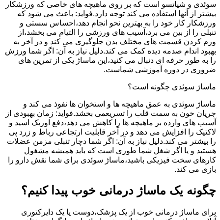
سوئدی و شیاتسو است که بر روی ماهیچه های خاصی که ورزشکار
بیشتر از آنها استفاده می کند توجه دارد.فواید: باعث می شود که
ورزشکار کار خود را به بهترین نحو انجام دهد،احساس سستی و
تنبلی را از بین می برد،آسیب های ورزشی را التیام می بخشد،از
ورم کردن قسمت های مختلف بدن جلوگیری می کند و در آخر به
بهبود اندام صدمه دیده کمک می کند.دلیل نیاز به آن: اگر شما ورزش
را به طور حرفه ای دنبال می کنید،این ماساژ یکی از تمرین های
ضروری در دوره آموزشی شماست.
ماساژ سوئدی چگونه است؟
ماساژ سوئدی به عمق ماهیچه ها و استخوان ها نفوذ می کند و
جریان خون به سمت قلب را تسریعمی بخشد.فواید: زمان بهبودی از
آسیب های وارده بر ماهیچه ها را کاهش می دهد،دفع اوریک اسید و
لاکتیک را افزایش می دهد و در آخر قابلیت ارتجاعی رباط و زرد پی
را بیشتر می کند.دلیل نیاز به آن: اگر شما دچار تنبلی مزمن عضلات
هستید و یا اگر شغل شما طوری است که باید همیشه مشغول
کارهای سخت فیزیکی باشید،ماساژ سوئدی برای شما نقش دارو را
بازی می کند.
چگونه یک ماساژ درمانی خوب پیدا کنیم؟
برای ماساژ درمانی خوب از یک پزشک،دوست یا یک دایرکتوری