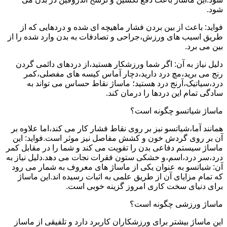
شود.
فواید: باعث از بین بردن فشار ماهیچه ای شده و دردهایی که از
طریق اسیب های ورزش،جراحی و تصادفات به بدن وارد شده را از
بین می برد.
دلیل نیاز به آن: اگر شما ورزشکار هستید،از دردهای دائمی گردن
رنج می برید،مچ درد دارید،دچار آماس کیسه های مفصلی،کمر
درد،سیاتیک،آرنج درد هستید؛ ماساژ نقاط حساس می تواند به
سادگی تمام این دردها را درمان کند.
ماساژ شیاتسو چگونه است؟
همانند آما،شیاتسو نیز بر روی نقاط فشار کار می کند،اما علاوه بر
آن بر روی گردش خون و کشش مفاصل نیز موثر است.فواید: این
ماساژ سیستم دفاعی بدن را تقویت می کند و شما را در مقابل کمر
درد،سر درد،اسم،و خشکی ستون فقرات نجات می دهد.دلیل نیاز به
آن: شیاتسو به عنوان یکی از ماساژ های معروف به شمار می رود
که تمام مزایای آن از طریق علمی به اثبات رسیده اند.این ماساژ
برای دنیای سخت کاری امروز گزینه خوبی است.
ماساژ ورزشی چگونه است؟
این ماساژ بیشتر برای ورزشکاران کاربرد دارد و تلفیقی از ماساز