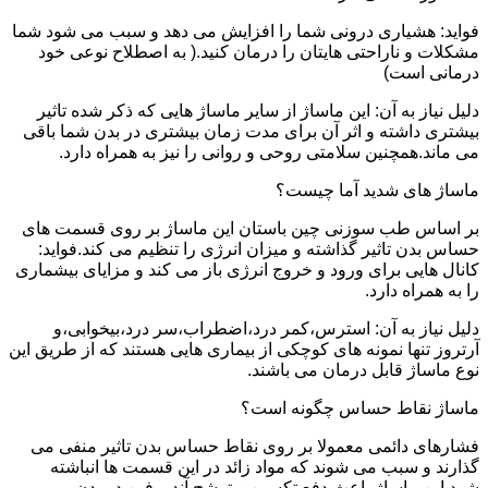
فواید: هشیاری درونی شما را افزایش می دهد و سبب می شود شما
مشکلات و ناراحتی هایتان را درمان کنید.( به اصطلاح نوعی خود
درمانی است)
دلیل نیاز به آن: این ماساژ از سایر ماساژ هایی که ذکر شده تاثیر
بیشتری داشته و اثر آن برای مدت زمان بیشتری در بدن شما باقی
می ماند.همچنین سلامتی روحی و روانی را نیز به همراه دارد.
ماساژ های شدید آما چیست؟
بر اساس طب سوزنی چین باستان این ماساژ بر روی قسمت های
حساس بدن تاثیر گذاشته و میزان انرژی را تنظیم می کند.فواید:
کانال هایی برای ورود و خروج انرژی باز می کند و مزایای بیشماری
را به همراه دارد.
دلیل نیاز به آن: استرس،کمر درد،اضطراب،سر درد،بیخوابی،و
آرتروز تنها نمونه های کوچکی از بیماری هایی هستند که از طریق این
نوع ماساژ قابل درمان می باشند.
ماساژ نقاط حساس چگونه است؟
فشارهای دائمی معمولا بر روی نقاط حساس بدن تاثیر منفی می
گذارند و سبب می شوند که مواد زائد در این قسمت ها انباشته
شود.این ماساژ باعث دفع تکسین و ترشح آندروفین در بدن می