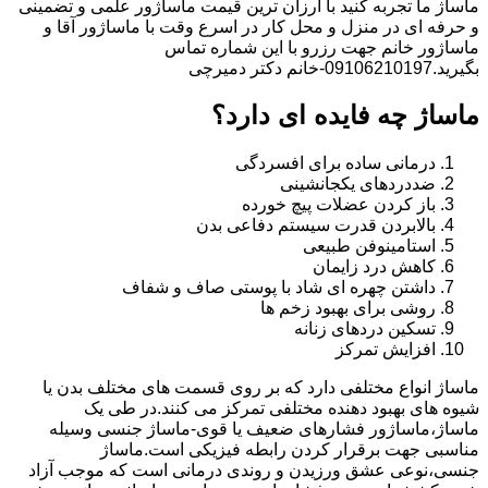
ماساژ ما تجربه کنید با ارزان ترین قیمت ماساژور علمی و تضمینی
و حرفه ای در منزل و محل کار در اسرع وقت با ماساژور آقا و
ماساژور خانم جهت رزرو با این شماره تماس
بگیرید.09106210197-خانم دکتر دمیرچی
ماساژ چه فایده ای دارد؟
درمانی ساده برای افسردگی
ضددردهای یکجانشینی
باز کردن عضلات پیچ خورده
بالابردن قدرت سیستم دفاعی بدن
استامینوفن طبیعی
کاهش درد زایمان
داشتن چهره ای شاد با پوستی صاف و شفاف
روشی برای بهبود زخم ها
تسکین دردهای زنانه
افزایش تمرکز
ماساژ انواع مختلفی دارد که بر روی قسمت های مختلف بدن یا
شیوه های بهبود دهنده مختلفی تمرکز می کنند.در طی یک
ماساژ،ماساژور فشارهای ضعیف یا قوی-ماساژ جنسی وسیله
مناسبی جهت برقرار کردن رابطه فیزیکی است.ماساژ
جنسی،نوعی عشق ورزیدن و روندی درمانی است که موجب آزاد