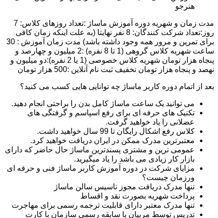
هنرجو
مدت زمان و شهریه دوره آموزش ماساژ :تعداد روزهای کلاس: 7
روز:تعداد شرکت کنندگان: 8 نفر نهایتا (به علت اینکه زمان کافی
برای تمرین و مرور همه وجود داشته باشد) مدت زمان آموزش : 30
ساعت شهریه کلاس گروهی (1 تا 8 نفره) :2 میلیون و چهارصد و
پنجاه هزار تومان شهریه کلاس خصوصی (1 یا 2 نفره):دو میلیون و
نهصد و پنجاه هزار تومان تخفیف ثبت نام آنلاین :500 هزار تومان
بعد از اتمام دوره کاربر ماساژ چه توانایی هایی کسب می کنید؟
می توانید یک ساعت ماساژ کامل بدن را براحتی انجام دهید.
تکنیک های حرفه ای برای رفع اسپاسم و گرفتگی های
عضلانی را یاد خواهید گرفت.
کلاس رفع اشکال رایگان تا 99 سال خواهید داشت.
معتبرترین مدرک ممکن در ایران دریافت خواهید کرد.
عمومی ترین و مشتری پسندترین ماساژ حال حاضر که دارای
بازار کار زیادی می باشد را یاد میگیرید.
مزایای شرکت در دوره آموزش کاربر ماساژ فنی و حرفه ای
ورزمان چیست؟
تنها مدرک دریافت مجوز تاسیس سالن ماساژ
پرداخت شهریه بصورت نقد و اقساط
تنها مدرک معتبر دارای قابلیت ترجمه رسمی برای مهاجرت
تدریس توسط مربیان با سابقه رسمی سازمان با کارت