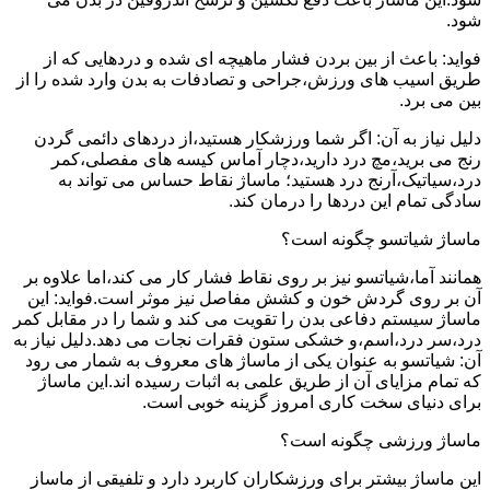
شود.
فواید: باعث از بین بردن فشار ماهیچه ای شده و دردهایی که از
طریق اسیب های ورزش،جراحی و تصادفات به بدن وارد شده را از
بین می برد.
دلیل نیاز به آن: اگر شما ورزشکار هستید،از دردهای دائمی گردن
رنج می برید،مچ درد دارید،دچار آماس کیسه های مفصلی،کمر
درد،سیاتیک،آرنج درد هستید؛ ماساژ نقاط حساس می تواند به
سادگی تمام این دردها را درمان کند.
ماساژ شیاتسو چگونه است؟
همانند آما،شیاتسو نیز بر روی نقاط فشار کار می کند،اما علاوه بر
آن بر روی گردش خون و کشش مفاصل نیز موثر است.فواید: این
ماساژ سیستم دفاعی بدن را تقویت می کند و شما را در مقابل کمر
درد،سر درد،اسم،و خشکی ستون فقرات نجات می دهد.دلیل نیاز به
آن: شیاتسو به عنوان یکی از ماساژ های معروف به شمار می رود
که تمام مزایای آن از طریق علمی به اثبات رسیده اند.این ماساژ
برای دنیای سخت کاری امروز گزینه خوبی است.
ماساژ ورزشی چگونه است؟
این ماساژ بیشتر برای ورزشکاران کاربرد دارد و تلفیقی از ماساز