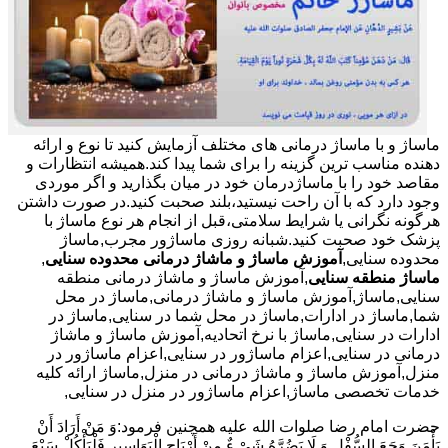
ماساژ و با ماساژ درمانی های مختلف آزمایش کنید تا نوع و ارائه
دهنده مناسب ترین گزینه را برای شما پیدا کند.همیشه انتظارات و
مقاصد خود را با ماساژدرمان خود در میان بگذارید و اگر موردی
وجود دارد که با آن راحت نیستید،بلند صحبت کنید.در صورت داشتن
هرگونه نگرانی یا شرایط سلامتی،قبل از انجام هر نوع ماساژ با
پزشک خود صحبت کنید.شبانه روزی ماساژور مجرب,ماساژ
محدوده سنایی,
آموزش ماساژ و ماشاژ درمانی محدوده سنایی
,
ماساژ منطقه سنایی
,آموزش ماساژ و ماشاژ درمانی منطقه
سنایی,ماساژ,آموزش ماساژ و ماشاژ درمانی,ماساژ در محل
شما,ماساژ در ادارات,ماساژ در محل شما در سنایی,ماساژ در
ادارات در سنایی,ماساژ با نرخ اتحادیه,آموزش ماساژ و ماشاژ
درمانی در سنایی,اعزام ماساژور در سنایی,اعزام ماساژور در
منزل,آموزش ماساژ و ماشاژ درمانی در منزل,ماساژ ارائه کلیه
خدمات تخصصی ماساژ,اعزام ماساژور در منزل در سنایی,
حضرت امام رضا صلوات الله علیه همچنین فرمود:وَ مَنْ أَرَادَ أَنْ
یَأْمَنَ وَجَعَ السُّفْلِ وَ لَا یَضُرَّهُ شَیْ ءٌ مِنْ أَرْیَاحِ الْبَوَاسِیرِ فَلْیَأْکُلْ سَبْعَ