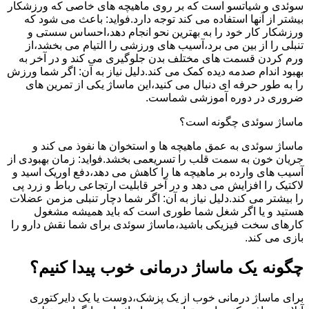
سوئدی و شیاتسو است که بر روی ماهیچه های خاصی که ورزشکار
بیشتر از آنها استفاده می کند توجه دارد.فواید: باعث می شود که
ورزشکار کار خود را به بهترین نحو انجام دهد،احساس سستی و
تنبلی را از بین می برد،آسیب های ورزشی را التیام می بخشد،از
ورم کردن قسمت های مختلف بدن جلوگیری می کند و در آخر به
بهبود اندام صدمه دیده کمک می کند.دلیل نیاز به آن: اگر شما ورزش
را به طور حرفه ای دنبال می کنید،این ماساژ یکی از تمرین های
ضروری در دوره آموزشی شماست.
ماساژ سوئدی چگونه است؟
ماساژ سوئدی به عمق ماهیچه ها و استخوان ها نفوذ می کند و
جریان خون به سمت قلب را تسریعمی بخشد.فواید: زمان بهبودی از
آسیب های وارده بر ماهیچه ها را کاهش می دهد،دفع اوریک اسید و
لاکتیک را افزایش می دهد و در آخر قابلیت ارتجاعی رباط و زرد پی
را بیشتر می کند.دلیل نیاز به آن: اگر شما دچار تنبلی مزمن عضلات
هستید و یا اگر شغل شما طوری است که باید همیشه مشغول
کارهای سخت فیزیکی باشید،ماساژ سوئدی برای شما نقش دارو را
بازی می کند.
چگونه یک ماساژ درمانی خوب پیدا کنیم؟
برای ماساژ درمانی خوب از یک پزشک،دوست یا یک دایرکتوری