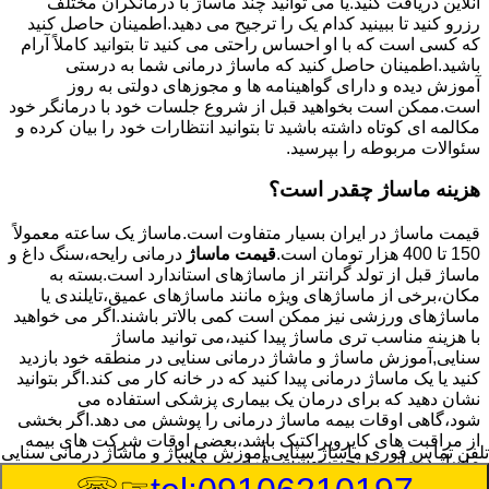
آنلاین دریافت کنید.یا می توانید چند ماساژ با درمانگران مختلف
رزرو کنید تا ببینید کدام یک را ترجیح می دهید.اطمینان حاصل کنید
که کسی است که با او احساس راحتی می کنید تا بتوانید کاملاً آرام
باشید.اطمینان حاصل کنید که ماساژ درمانی شما به درستی
آموزش دیده و دارای گواهینامه ها و مجوزهای دولتی به روز
است.ممکن است بخواهید قبل از شروع جلسات خود با درمانگر خود
مکالمه ای کوتاه داشته باشید تا بتوانید انتظارات خود را بیان کرده و
سئوالات مربوطه را بپرسید.
هزینه ماساژ چقدر است؟
قیمت ماساژ در ایران بسیار متفاوت است.ماساژ یک ساعته معمولاً
150 تا 400 هزار تومان است.
قیمت ماساژ
درمانی رایحه،سنگ داغ و
ماساژ قبل از تولد گرانتر از ماساژهای استاندارد است.بسته به
مکان،برخی از ماساژهای ویژه مانند ماساژهای عمیق،تایلندی یا
ماساژهای ورزشی نیز ممکن است کمی بالاتر باشند.اگر می خواهید
با هزینه مناسب تری ماساژ پیدا کنید،می توانید ماساژ
سنایی,آموزش ماساژ و ماشاژ درمانی سنایی در منطقه خود بازدید
کنید یا یک ماساژ درمانی پیدا کنید که در خانه کار می کند.اگر بتوانید
نشان دهید که برای درمان یک بیماری پزشکی استفاده می
شود،گاهی اوقات بیمه ماساژ درمانی را پوشش می دهد.اگر بخشی
از مراقبت های کایروپراکتیک باشد،بعضی اوقات شرکت های بیمه
تلفن تماس فوری
ماساژ سنایی,آموزش ماساژ و ماشاژ درمانی سنایی
ماساژ درمانی را تحت پوشش قرار می دهند.