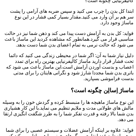
کالیفرنیایی چگونه است؟
ابتدا کل بدن را چرب می کنید و سپس ضربه های آرامی را پشت
سر هم بر آن وارد می کنید.مقدار بسیار کمی فشار در این نوع
ماساژ وجود دارد.
فواید: کل بدن به آرامش دست پیدا می کند و ذهن شما نیز در حالت
مناسبی قرار می گیرد.همانطور که مشاهده کردید این ماساژ باعث
می شود که حالت نرمی به تمام اعضای بدن شما دست بدهد.
دلیل نیاز شما به آن: اگر شما در محیطی زندگی می کنید که دائما
تحت فشار قرار دارید ماساژ کالیفرنیایی بهترین راه برای تمدد
اعصاب و بدست آوردن آرامش است.این ماساژ باعث می شود که
باتری بدن شما مجددا شارژ شود و نگرانی هایتان را برای مدتی
بدست فراموشی بسپارید.
ماساژ اِسالِن چگونه است؟
این نوع ماساژ ماهیچه ها را منبسط کرده و گردش خون را به وسیله
مالش های طولانی مدت و ملایم تنظیم می نماید.با این کار هشیاری
بدن شما بالا رفته و قدرت تفکر شما را به طرز شگفت انگیزی ارتقا
می دهد.
فواید: علاوه بر اینکه آرامش عضلات و سیستم عصبی را برای شما
به همراه دارد،غدد لنفاوی و رگ های خونی را هم وادار می کند که