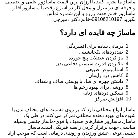
ماساژ ما تجربه کنید با ارزان ترین قیمت ماساژور علمی و تضمینی
و حرفه ای در منزل و محل کار در اسرع وقت با ماساژور آقا و
ماساژور خانم جهت رزرو با این شماره تماس
بگیرید.09106210197-خانم دکتر دمیرچی
ماساژ چه فایده ای دارد؟
درمانی ساده برای افسردگی
ضددردهای یکجانشینی
باز کردن عضلات پیچ خورده
بالابردن قدرت سیستم دفاعی بدن
استامینوفن طبیعی
کاهش درد زایمان
داشتن چهره ای شاد با پوستی صاف و شفاف
روشی برای بهبود زخم ها
تسکین دردهای زنانه
افزایش تمرکز
ماساژ انواع مختلفی دارد که بر روی قسمت های مختلف بدن یا
شیوه های بهبود دهنده مختلفی تمرکز می کنند.در طی یک
ماساژ،ماساژور فشارهای ضعیف یا قوی-ماساژ جنسی وسیله
مناسبی جهت برقرار کردن رابطه فیزیکی است.ماساژ
جنسی،نوعی عشق ورزیدن و روندی درمانی است که موجب آزاد