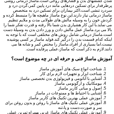
شدن کششهای بدن و فشارهای روحی است.ماساژ درمانی روشی
پرطرفدار برای تسکین دردهایی مانند درد پایین کمر،گردن درد و
سردرد تنشی است.اکثر بیماران برای تسکین درد به متخصص
ماساژ درمانی نیاز دارند.این نوع ماساژ ماهیچه ها را منبسط کرده و
گردش خون را به وسیله مالش های طولانی مدت و ملایم تنظیم
می نماید.با این کار هشیاری بدن شما بالا رفته و قدرت تفکر شما را
بالا می برد.ماساژ عمل مالش دادن و ورز دادن بدن به وسیلۀ دست
است.ماساژ درمانی شامل روش های مختلفی است که با توجه به
اینکه کدام قسمت بدن را درگیر کند.فواید ماساژ بر کسی پوشیده
نیست.اما بسیاری از افراد،ماساژ را مختص کمر و شانه ها می
دانند.لازم به ذکر است که ماساژ،عملی پرفایده است.
آموزش ماساژ فنی و حرفه ای در چه موضوع است؟
شناخت انواع سبک های آموزش ماساژ
شناخت ابزار و تجهیزات لازم برای کار
آشنایی با آناتومی و فیزیولوژی بدن تخصصی ماساژ
بیومکانیک و ارگونومی ماساژ
اصول و مبانی کاربر ماساژ
آشنایی با احتیاط ها و ممنوعات در ماساژ
آموزش عملی بهترین تکنیک های کاربر ماساژ
آموزش عملی تکنیک های ماساژ با روغن و بدون روغن برای
سر و صورت،دست و پا،تنه
آموزش عملی تکنیک های ماساژ غربی بهمراه تمرین عملی