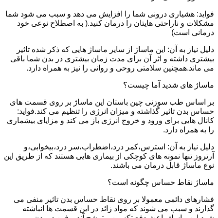
فواید: هشیاری درونی شما را افزایش می دهد و سبب می شود شما
مشکلات و ناراحتی هایتان را درمان کنید.( به اصطلاح نوعی خود
درمانی است)
دلیل نیاز به آن: این ماساژ از سایر ماساژ هایی که ذکر شده تاثیر
بیشتری داشته و اثر آن برای مدت زمان بیشتری در بدن شما باقی
می ماند.همچنین سلامتی روحی و روانی را نیز به همراه دارد.
ماساژ های شدید آما چیست؟
بر اساس طب سوزنی چین باستان این ماساژ بر روی قسمت های
حساس بدن تاثیر گذاشته و میزان انرژی را تنظیم می کند.فواید:
کانال هایی برای ورود و خروج انرژی باز می کند و مزایای بیشماری
را به همراه دارد.
دلیل نیاز به آن: استرس،کمر درد،اضطراب،سر درد،بیخوابی،و
آرتروز تنها نمونه های کوچکی از بیماری هایی هستند که از طریق این
نوع ماساژ قابل درمان می باشند.
ماساژ نقاط حساس چگونه است؟
فشارهای دائمی معمولا بر روی نقاط حساس بدن تاثیر منفی می
گذارند و سبب می شوند که مواد زائد در این قسمت ها انباشته
شود.این ماساژ باعث دفع تکسین و ترشح آندروفین در بدن می